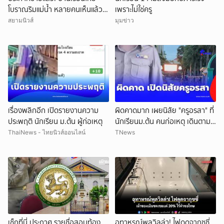
โบราณริมแม่น้ำ หลายคนเห็นแล้ว
เพราะไม่ใช่ครู
จำได้ เคยเป็นฉากหนังดัง
สยามนิวส์
มุมข่าว
เรื่องพลิกอีก เปิดรายงานความ
ผิดคาดมาก เผยนิสัย "ครูอรสา" ที่
ประพฤติ นักเรียน ม.ต้น ผู้ก่อเหตุ
นักเรียนม.ต้น คนก่อเหตุ เดินตาม
หา
ThaiNews - ไทยนิวส์ออนไลน์
TNews
เช็กที่นี่ ประกาศ รายชื่อสอบท้อง
อุทาหรณ์พูลวิลล่า! ไฟดูดจากุซซี่