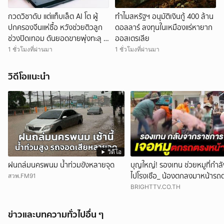
กวดวิชาดับ แต่แท็บเล็ต AI โต ผู้
ทำไมสหรัฐฯ อนุมัติเงินกู้ 400 ล้าน
ปกครองจีนแห่ซื้อ หวังช่วยติวลูก
ดอลลาร์ ลงทุนในเหมืองแร่หายาก
ช่วงปิดเทอม ดันยอดขายพุ่งทะลุ 7
ออสเตรเลีย
ล้านเครื่อง
1 ชั่วโมงที่ผ่านมา
1 ชั่วโมงที่ผ่านมา
วิดีโอแนะนำ
วิดีโอ
ฝนถล่มนครพนม น้ำท่วมขังหลายจุด
บุญใหญ่! รองเทน ช่วยหมูที่กำล
ไปโรงเชือ_ น้องตกลงมาหน้ารถ
สวพ.FM91
พอดี
BRIGHTTV.CO.TH
ข่าวและบทความทั่วไปอื่น ๆ