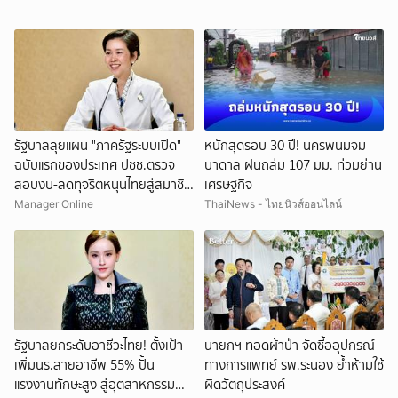
รัฐบาลลุยแผน "ภาครัฐระบบเปิด"
หนักสุดรอบ 30 ปี! นครพนมจม
ฉบับแรกของประเทศ ปชช.ตรวจ
บาดาล ฝนถล่ม 107 มม. ท่วมย่าน
สอบงบ-ลดทุจริตหนุนไทยสู่สมาชิก
เศรษฐกิจ
OECD
Manager Online
ThaiNews - ไทยนิวส์ออนไลน์
รัฐบาลยกระดับอาชีวะไทย! ตั้งเป้า
นายกฯ ทอดผ้าป่า จัดซื้ออุปกรณ์
เพิ่มนร.สายอาชีพ 55% ปั้น
ทางการแพทย์ รพ.ระนอง ย้ำห้ามใช้
แรงงานทักษะสูง สู่อุตสาหกรรม
ผิดวัตถุประสงค์