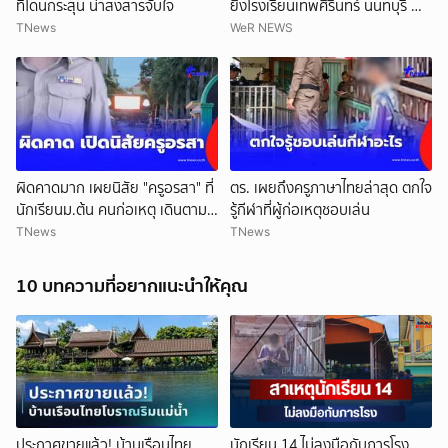
ที่โดนกระสุน น่าสงสารจับใจ
ยิงโรงเรียนเทพศิรินทร์ นนทบุรี ทำ
ยอดเสียชีวิตสะสมรวมเป็น 9 ราย
TNews
WeR NEWS
แล้ว
ผิดคาดมาก เผยนิสัย "ครูอรสา" ที่
ตร. เผยถึงครูภาษาไทยล่าสุด ตกใจ
นักเรียนม.ต้น คนก่อเหตุ เดินตาม
รู้กีฬาที่ผู้ก่อเหตุชอบเล่น
หา
TNews
TNews
10 บทความที่อยากแนะนำให้คุณ
ประกาศขายแล้ว! บ้านเรือนไทย
นักเรียน 14 ไม่ลงมือกับภารโรง