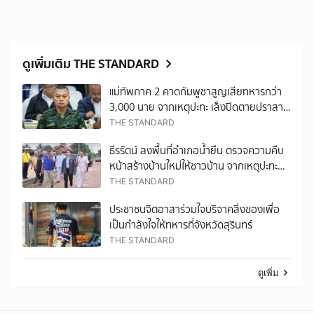
ดูเพิ่มเติม THE STANDARD
แม่ทัพภาค 2 คาดกัมพูชาสูญเสียทหารกว่า
3,000 นาย จากเหตุปะทะ เล็งปิดตายปราสาท
ตาเมือนธม ส่วนปราสาทตาควาย ต้องเอา
THE STANDARD
กลับมาให้ได้
ธีรรัตน์ ลงพื้นที่อำเภอน้ำยืน ตรวจความคืบ
หน้าสร้างบ้านใหม่ให้ชาวบ้าน จากเหตุปะทะ
ชายแดน พร้อมสั่งจังหวัดเร่งเบิกจ่ายเงิน
THE STANDARD
เยียวยา
ประชาชนจิตอาสาร่วมใจบริจาคสิ่งของเพื่อ
เป็นกำลังใจให้ทหารที่จังหวัดสุรินทร์
THE STANDARD
ดูเพิ่ม