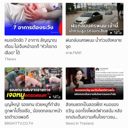
วิดีโอ
หมอเปิดชัด 7 อาการ สัญญาณ
ฝนถล่มนครพนม น้ำท่วมขังหลาย
เตือน ไม่เจ็บหน้าอกก็ "หัวใจขาด
จุด
เลือด" ได้
สวพ.FM91
TNews
วิดีโอ
บุญใหญ่! รองเทน ช่วยหมูที่กำลัง
สังคมแตกเป็นสองฝั่ง! หมอของ
ถูกพาไปโรงเชือ_ น้องตกลงมาหน้า
ขวัญ ออกโรงโพสต์ฟาดสนั่น หลัง
รถตำรวจพอดี
ถกประเด็นความเห็นใจเยาวชน
กระทำผิด
BRIGHTTV.CO.TH
News In Thailand