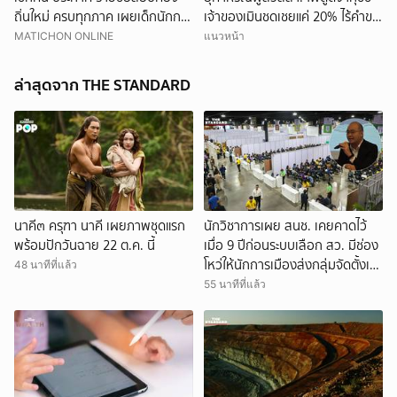
ถิ่นใหม่ ครบทุกภาค เผยเด็กนักการ
เจ้าของเมินชดเชยแค่ 20% ไร้คำขอ
เมืองดังหลุดอื้อ
โทษ
MATICHON ONLINE
แนวหน้า
ล่าสุดจาก THE STANDARD
นาคี๓ ครุฑา นาคี เผยภาพชุดแรก
นักวิชาการเผย สนช. เคยคาดไว้
พร้อมปักวันฉาย 22 ต.ค. นี้
เมื่อ 9 ปีก่อนระบบเลือก สว. มีช่อง
ยกเลิก
โหว่ให้นักการเมืองส่งกลุ่มจัดตั้งเข้า
48 นาทีที่แล้ว
แทรกแซง 5 พันล้านยึดประเทศได้
55 นาทีที่แล้ว