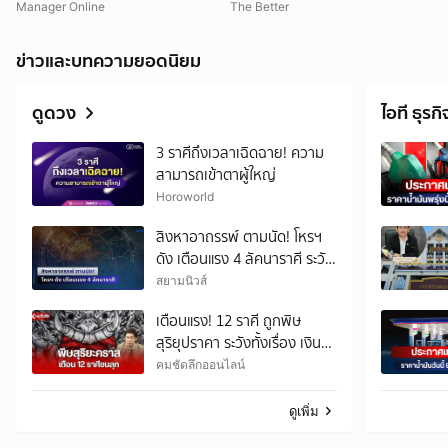
แห่งอนาคต
Manager Online
The Better
ข่าวและบทความยอดนิยม
ดูดวง
ไอที ธุรกิ
3 ราศีถึงเวลาเฉิดฉาย! ความ
สามารถเข้าตาผู้ใหญ่
Horoworld
สิงหาอาถรรพ์ ตามนัด! โหรฯ
ดัง เตือนแรง 4 ลัคนาราศี ระวัง
เอาไว้ให้ดี
สยามนิวส์
เตือนแรง! 12 ราศี ถูกพิษ
สุริยุปราคา ระวังทั้งเรื่อง เงิน
งาน รัก สุขภาพ
คมชัดลึกออนไลน์
ดูเพิ่ม