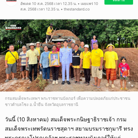
อัพเดต 10 ส.ค. 2568 เวลา 12.35 น. • เผยแพร่ 10
ส.ค. 2568 เวลา 12.35 น. • thestandard.co
กรมสมเด็จพระเทพฯ พระราชทานบังเกอร์ เพื่อความปลอดภัยแก่ประชาชน
ชาวตำบลโซง อ.น้ำยืน จังหวัดอุบลราชธานี
วันนี้ (10 สิงหาคม) สมเด็จพระกนิษฐาธิราชเจ้า กรม
สมเด็จพระเทพรัตนราชสุดาฯ สยามบรมราชกุมารี ทรง
พระกรุณาโปรดเกล้าฯ พระราชทานบังเกอร์ให้แก่