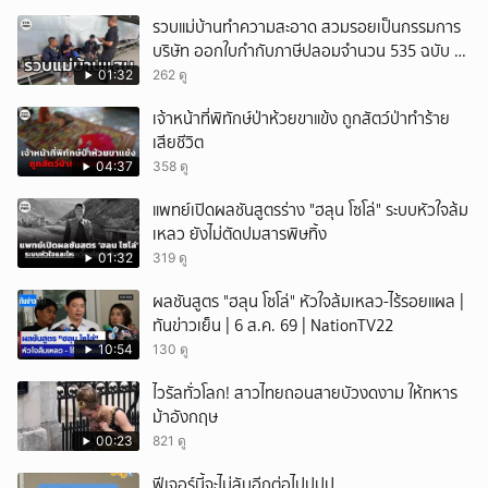
รวบแม่บ้านทำความสะอาด สวมรอยเป็นกรรมการ
บริษัท ออกใบกำกับภาษีปลอมจำนวน 535 ฉบับ รัฐ
เสียหายกว่า 129 ล้านบาท
01:32
262 ดู
เจ้าหน้าที่พิทักษ์ป่าห้วยขาแข้ง ถูกสัตว์ป่าทำร้าย
เสียชีวิต
04:37
358 ดู
แพทย์เปิดผลชันสูตรร่าง "ฮลุน โซโล่" ระบบหัวใจล้ม
เหลว ยังไม่ตัดปมสารพิษทิ้ง
01:32
319 ดู
ผลชันสูตร "ฮลุน โซโล่" หัวใจล้มเหลว-ไร้รอยแผล |
ทันข่าวเย็น | 6 ส.ค. 69 | NationTV22
10:54
130 ดู
ไวรัลทั่วโลก! สาวไทยถอนสายบัวงดงาม ให้ทหาร
ม้าอังกฤษ
00:23
821 ดู
ฟีเจอร์นี้จะไม่ลับอีกต่อไปปปป