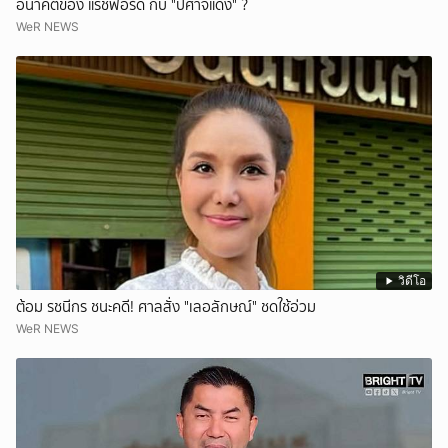
อนาคตของ แรชฟอร์ด กับ "ปีศาจแดง" ?
WeR NEWS
วิดีโอ
ต้อม รชนีกร ชนะคดี! ศาลสั่ง "เลอลักษณ์" ชดใช้อ่วม
WeR NEWS