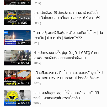
รถเคลื่อนร่าง!
09:07
226 ดู
ปภ. แจ้งเตือน 49 จังหวัด และ กทม. เฝ้าระวังน้ำ
ท่วม ดินโคลนถล่ม คลื่นลมแรง ช่วง 6-9 ส.ค. 69
04:26
583 ดู
ปิดทาง SpaceX ถือหุ้น ธุจกิจดาวเทียมในไทย | ทัน
ข่าวเย็น | 6 ส.ค. 69 | NationTV22
02:08
22 ดู
ฝ่ายปกครองบางใหญ่บุกจับคู่รัก LGBTQ ค้ายา
เสพติด พบเข็มฉีดยาผสมยาไอซ์เพียบ
05:34
288 ดู
คดีสะเทือนวงการคริปโต! ก.ล.ต. มอบหลักฐานใหม่
ปอศ. สอบ Bitkub ปมรายงานไม่ตรงข้อเท็จจริง
04:02
367 ดู
ด่วน! ผลชันสูตร ฮลุน โซโล่ ออกแล้ว สถาบันนิติ
วิทย์ฯ เผยสาเหตุเสียชีวิตเบื้องต้น
00:38
700 ดู