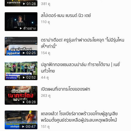
2568 พบเคยพบหลุมยุบมาแล้วครั้งหนึ่ง
01:28
381 ดู
สไปเดอร์-แมน แบรนด์ นิว เดย์
110 ดู
ตัวอย่าง
ดราม่าเดือด! ครูรุ่นเก๋าฟาดประโยคจุก "ไม่มีรุ่นไหน
เหี้*เท่านี้"
02:25
154 ดู
ปลูกฟักทองแซมสวนปาล์ม ทำรายได้งาม | เนชั่
นทั่วไทย
02:52
44 ดู
เปิดแผนที่เขากระโดงของรฟท
263 ดู
08:28
แถลงแล้ว! โรงเบียร์ลาดพร้าวขอโทษผู้สูญเสีย
พร้อมตั้งศูนย์ช่วยเหลือผู้ประสบเหตุเพลิงไหม้
00:47
151 ดู