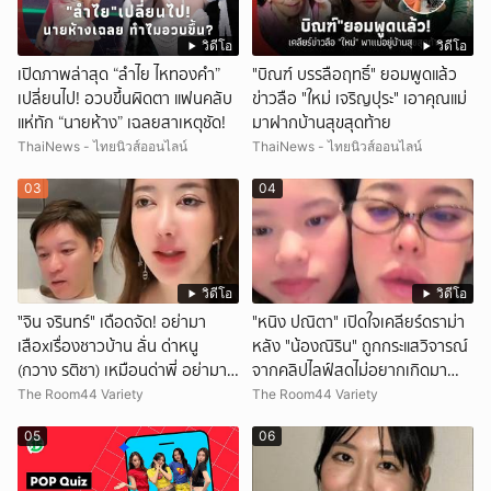
วิดีโอ
วิดีโอ
เปิดภาพล่าสุด “ลำไย ไหทองคำ”
"บิณฑ์ บรรลือฤทธิ์" ยอมพูดแล้ว
เปลี่ยนไป! อวบขึ้นผิดตา แฟนคลับ
ข่าวลือ "ใหม่ เจริญปุระ" เอาคุณแม่
แห่ทัก “นายห้าง” เฉลยสาเหตุชัด!
มาฝากบ้านสุขสุดท้าย
ThaiNews - ไทยนิวส์ออนไลน์
ThaiNews - ไทยนิวส์ออนไลน์
03
04
วิดีโอ
วิดีโอ
ั่"จิน จรินทร์" เดือดจัด! อย่ามา
"หนิง ปณิตา" เปิดใจเคลียร์ดราม่า
เสือxเรื่องชาวบ้าน ลั่น ด่าหนู
หลัง "น้องณิริน" ถูกกระแสวิจารณ์
(กวาง รติชา) เหมือนด่าพี่ อย่ามา
จากคลิปไลฟ์สดไม่อยากเกิดมา
ยุ่งกับคนของผม จบ!!!
หน้าเหมือนพ่อ
The Room44 Variety
The Room44 Variety
05
06