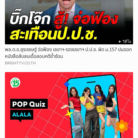
วิดีโอ
พล.ต.อ.สุรเชชษฐ์ จ่อฟ้อง เลขาฯ-รองเลขาฯ ป.ป.ช. ผิด ม.157 ปมออก
หนังสือสับสนเอื้อสอบคดีซ้ำซ้อน
BRIGHTTV.CO.TH