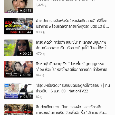
1,325 ดู
01:13
ฝ่ายปกครองจับพ่อรับจ้างแจ้งเกิดสวมสิทธิที่ไชย
ปราการ พร้อมแถลงทลายแก๊งทุจริต บัตร 10 ปี ที่
แม่สอด
03:44
803 ดู
ใครจะคิดว่า "ศรีริต้า เจนเซ่น" ที่หลายคนคุ้นภาพ
ลักษณ์สวยสง่า เรียบร้อย จะมีมุมโบ๊ะบ๊ะและโก๊ะๆ ให้
ได้อมยิ้มเหมือนกัน งานนี้ทำเอาแฟนๆ ทั้งเอ็นดูทั้ง
00:25
470 ดู
หัวเราะ
ยิ่งหดหู่! เปิดอายุจริง “น้องพั๊นซ์“ ลูกบุญธรรม
“ก้อง ห้วยไร่” หลังโพสต์ช็อกกลางดึก ทำใจหาย!
10:30
647 ดู
"ธีรุตม์-เรืองเดช" รับจบปิดประตูคดีโกงสอบ ? | ทัน
ข่าวเย็น | 6 ส.ค. 69 | NationTV22
08:17
82 ดู
สืบต่อแก๊งมะขามเปียก! รองจ๋อ - สารวัตรแจ๊ะ
แกะรอยเส้นทางเงิน จับเพิ่มอีกหิ้ว 1.5 แสน ยัด