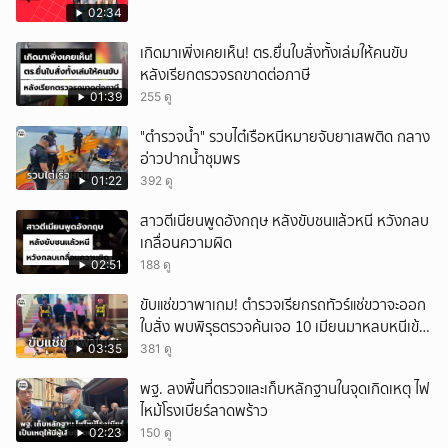
02:34
เกิดมาเพิ่งเคยเห็น! ตร.ยื่นใบสั่งทั้งเล่มให้คนขับ
หลังเรียกตรวจรถขาดต่อภาษี
01:39
255 ดู
"ตำรวจน้ำ" รวบไต๋เรือหนีหมายจับยาเสพติด กลาง
อ่าวปากน้ำชุมพร
01:22
392 ดู
สาวตีเนียนพูดอังกฤษ หลังขับชนแล้วหนี หวังกลบ
เกลื่อนความผิด
02:51
188 ดู
ขับแช่ขวาพาเกม! ตำรวจเรียกรถทัวร์แช่ขวาจะออก
ใบสั่ง พบพิรุธตรวจค้นเจอ 10 เมียนมาหลบหนีเข้า
เมือง
03:35
381 ดู
พฐ. ลงพื้นที่ตรวจและเก็บหลักฐานในจุดเกิดเหตุ ไฟ
ไหม้โรงเบียร์ลาดพร้าว
02:23
150 ดู