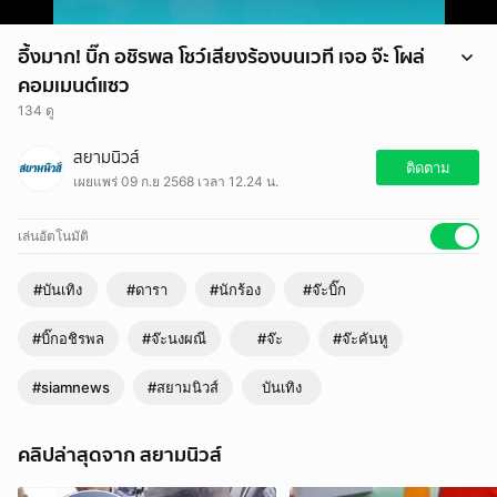
อึ้งมาก! บิ๊ก อชิรพล โชว์เสียงร้องบนเวที เจอ จ๊ะ โผล่
คอมเมนต์แซว
134 ดู
อึ้งมาก! บิ๊ก อชิรพล โชว์เสียงร้องบนเวที เจอ จ๊ะ โผล่คอมเมนต์แซว
สยามนิวส์
ติดตาม
เผยแพร่ 09 ก.ย 2568 เวลา 12.24 น.
เล่นอัตโนมัติ
#บันเทิง
#ดารา
#นักร้อง
#จ๊ะบิ๊ก
#บิ๊กอชิรพล
#จ๊ะนงผณี
#จ๊ะ
#จ๊ะคันหู
#siamnews
#สยามนิวส์
บันเทิง
คลิปล่าสุดจาก สยามนิวส์