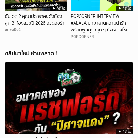
วิดีโอ
วิดีโอ
อัปเดต 2 คุณแม่ดาราคนดังท้อง
POPCORNER INTERVIEW |
ลูก 3 ท้องสวยปี 2026 อวดออร่า
#ALALA บุกมาสาดความน่ารัก
พร้อมพูดคุยสนุก ๆ ถึงเพลงใหม่
สยามนิวส์
'ON&OFF'
POPCORNER
คลิปมาใหม่ ห้ามพลาด !
วิดีโอ