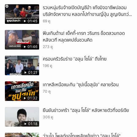
รวบหนุ่มรับจ้างเปิดบัญชีม้า แก๊งมิจฉาชีพปลอม
บริษัทจัดหางาน หลอกไปทำงานญี่ปุ่น สูญเงินกว่า
2.96 แสนบาท
01:45
69 ดู
ฟินเกินต้าน! แจ็คกี้-เกรท วรินทร ช็อตสวมกอด
หลังเวที หลุดแคปชั่นชวนคิด
01:46
273 ดู
ครอบครัวรับร่าง “ฮลุน โซโล่” ถึงไทย
196 ดู
01:21
เกาหลีเหนือแนะกิน “ซุปเนื้อสุนัข” คลายร้อน
70 ดู
01:32
ยืนยันข่าวเศร้า "ฮลุน โซโล่" หลังหายตัวที่จอร์เจีย
306 ดู
01:18
ว่านไฉ โพสต์ขอโทษหลังแจ้งข่าว "ฮลุน โซโล่"