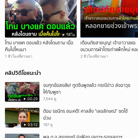
วิดีโอ
โทน บางแค ตอบแล้ว หลังโดนถาม เมื่อ
เตือนภัยสายบุญ! เจ้าอาวาสแฉ
คืนไปไหนมา
ขบวนการผ้าไตรเก่าแพ็กใหม่ ห
ช่วงเข้าพรรษา
1 ชั่วโมงที่ผ่านมา
2 ชั่วโมงที่ผ่านมา
คลิปวิดีโอแนะนำ
จบทุกข้อสงสัย! ทูตจีนพูดแล้ว กรณีข่าว ส่งอาวุธ
ให้กัมพูชา
00:29
7,544 ดู
ต้อม รชนีกร ชนะคดี! ศาลสั่ง "เลอลักษณ์" ชดใช้
อ่วม
03:12
187 ดู
พล.ต.อ.สุรเชชษฐ์ จ่อฟ้อง เลขาฯ-รองเลขาฯ