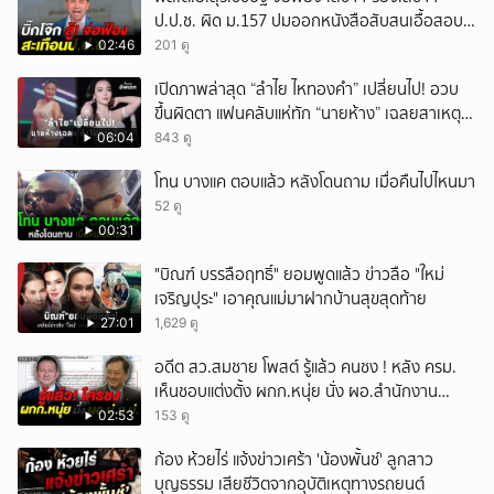
ป.ป.ช. ผิด ม.157 ปมออกหนังสือสับสนเอื้อสอบ
คดีซ้ำซ้อน
02:46
201 ดู
เปิดภาพล่าสุด “ลำไย ไหทองคำ” เปลี่ยนไป! อวบ
ขึ้นผิดตา แฟนคลับแห่ทัก “นายห้าง” เฉลยสาเหตุ
ชัด!
06:04
843 ดู
โทน บางแค ตอบแล้ว หลังโดนถาม เมื่อคืนไปไหนมา
52 ดู
00:31
"บิณฑ์ บรรลือฤทธิ์" ยอมพูดแล้ว ข่าวลือ "ใหม่
เจริญปุระ" เอาคุณแม่มาฝากบ้านสุขสุดท้าย
27:01
1,629 ดู
อดีต สว.สมชาย โพสต์ รู้แล้ว คนชง ! หลัง ครม.
เห็นชอบแต่งตั้ง ผกก.หนุ่ย นั่ง ผอ.สำนักงาน
ป.ย.ป.
02:53
153 ดู
ก้อง ห้วยไร่ แจ้งข่าวเศร้า 'น้องพั้นช์' ลูกสาว
บุญธรรม เสียชีวิตจากอุบัติเหตุทางรถยนต์