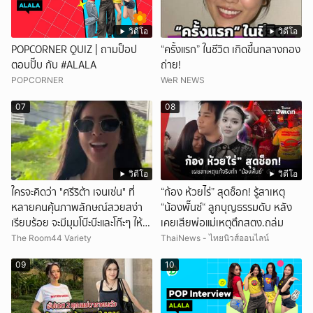
วิดีโอ
วิดีโอ
POPCORNER QUIZ | ถามป็อป
“ครั้งแรก” ในชีวิต เกิดขึ้นกลางกอง
ตอบปั๊บ กับ #ALALA
ถ่าย!
POPCORNER
WeR NEWS
07
08
วิดีโอ
วิดีโอ
ใครจะคิดว่า "ศรีริต้า เจนเซ่น" ที่
“ก้อง ห้วยไร่” สุดช็อก! รู้สาเหตุ
หลายคนคุ้นภาพลักษณ์สวยสง่า
“น้องพั๊นซ์“ ลูกบุญธรรมดับ หลัง
เรียบร้อย จะมีมุมโบ๊ะบ๊ะและโก๊ะๆ ให้ได้
เคยเสียพ่อแม่เหตุตึกสตง.ถล่ม
อมยิ้มเหมือนกัน งานนี้ทำเอาแฟนๆ
The Room44 Variety
ThaiNews - ไทยนิวส์ออนไลน์
ทั้งเอ็นดูทั้งหัวเราะ
09
10