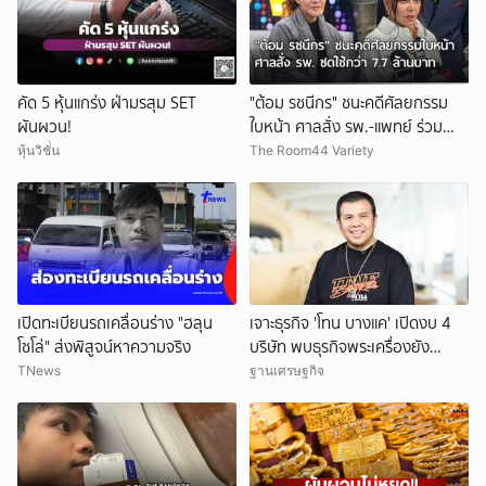
คัด 5 หุ้นแกร่ง ฝ่ามรสุม SET
"ต้อม รชนีกร" ชนะคดีศัลยกรรม
ผันผวน!
ใบหน้า ศาลสั่ง รพ.-แพทย์ ร่วม
ชดใช้กว่า 7.7 ล้านบาท
หุ้นวิชั่น
The Room44 Variety
เปิดทะเบียนรถเคลื่อนร่าง "ฮลุน
เจาะธุรกิจ 'โทน บางแค' เปิดงบ 4
โซโล่" ส่งพิสูจน์หาความจริง
บริษัท พบธุรกิจพระเครื่องยัง
ขาดทุน
TNews
ฐานเศรษฐกิจ