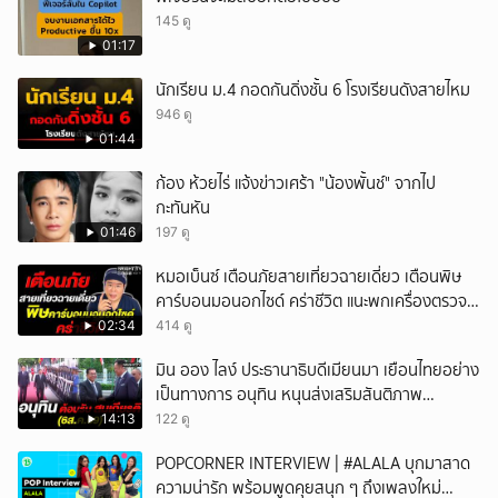
145 ดู
01:17
นักเรียน ม.4 กอดกันดิ่งชั้น 6 โรงเรียนดังสายไหม
946 ดู
01:44
ก้อง ห้วยไร่ แจ้งข่าวเศร้า "น้องพั้นช์" จากไป
กะทันหัน
01:46
197 ดู
หมอเบ็นซ์ เตือนภัยสายเที่ยวฉายเดี่ยว เตือนพิษ
คาร์บอนมอนอกไซด์ คร่าชีวิต แนะพกเครื่องตรวจ
วัดติดตัว
02:34
414 ดู
มิน ออง ไลง์ ประธานาธิบดีเมียนมา เยือนไทยอย่าง
เป็นทางการ อนุทิน หนุนส่งเสริมสันติภาพ
เสถียรภาพชายแดน
14:13
122 ดู
POPCORNER INTERVIEW | #ALALA บุกมาสาด
ความน่ารัก พร้อมพูดคุยสนุก ๆ ถึงเพลงใหม่