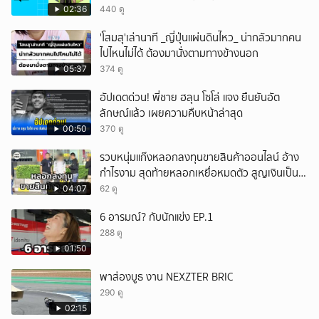
'ON&OFF'
02:36
440 ดู
'โสมสุ'เล่านาที _ญี่ปุ่นแผ่นดินไหว_ น่ากลัวมากคน
ไปไหนไม่ได้ ต้องมานั่งตามทางข้างนอก
05:37
374 ดู
อัปเดตด่วน! พี่ชาย ฮลุน โซโล่ แจง ยืนยันอัต
ลักษณ์แล้ว เผยความคืบหน้าล่าสุด
00:50
370 ดู
รวบหนุ่มแก๊งหลอกลงทุนขายสินค้าออนไลน์ อ้าง
กำไรงาม สุดท้ายหลอกเหยื่อหมดตัว สูญเงินเป็น
แสนบาท ยังให้การปฏิเสธ
04:07
62 ดู
6 อารมณ์? กับนักแข่ง EP.1
288 ดู
01:50
พาส่องบูธ งาน NEXZTER BRIC
290 ดู
02:15