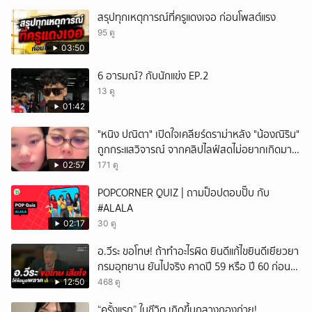
สรุปทุกเหตุการณ์ที่ครูแดงเจอ ก่อนโพสต์แรง
95 ดู
03:50
6 อารมณ์? กับนักแข่ง EP.2
13 ดู
01:42
"หนิง ปณิตา" เปิดใจเคลียร์ดราม่าหลัง "น้องณิริน"
ถูกกระแสวิจารณ์ จากคลิปไลฟ์สดไม่อยากเกิดมา
หน้าเหมือนพ่อ
02:57
171 ดู
POPCORNER QUIZ | ถามป็อปตอบปั๊บ กับ
#ALALA
02:17
30 ดู
อ.วีระ ขอโทษ! ถ้าทำอะไรผิด ยินดีแก้ไขยินดีเยียวยา
กรมอุทยาน ยันไปจริง คาดปี 59 หรือ ปี 60 ก่อน
ปิดให้พัก
12:50
468 ดู
“ครั้งแรก” ในชีวิต เกิดขึ้นกลางกองถ่าย!