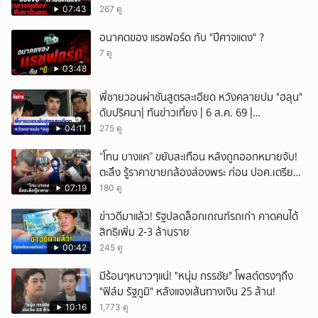
สินบน
07:43
267 ดู
อนาคตของ แรชฟอร์ด กับ "ปีศาจแดง" ?
7 ดู
03:48
พี่ชายวอนผ่าชันสูตรละเอียด หวังคลายปม "ฮลุน"
ดับปริศนา| ทันข่าวเที่ยง | 6 ส.ค. 69 |
NationTV22
04:11
275 ดู
“โทน บางแค” ขยับสะเทือน หลังถูกออกหมายจับ!
ตะลึง รู้ราคาขายกล้องส่องพระ ก่อน ปอศ.เตรียม
บุกรวบ?
07:19
180 ดู
ข่าวดีมาแล้ว! รัฐปลดล็อกเกณฑ์รถเก่า คาดคนได้
สิทธิเพิ่ม 2-3 ล้านราย
00:42
245 ดู
มีร้อนๆหนาวๆแน่! "หนุ่ม กรรชัย" โพสต์ตรงๆถึง
"ฟิล์ม รัฐภูมิ" หลังแจงเส้นทางเงิน 25 ล้าน!
10:16
1,773 ดู