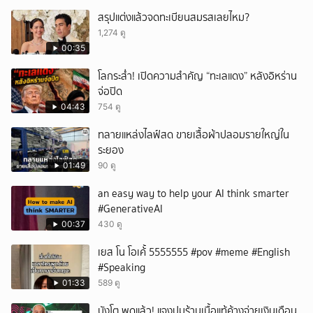
สรุปแต่งแล้วจดทะเบียนสมรสเลยไหม?
1,274 ดู
00:35
โลกระส่ำ! เปิดความสำคัญ “ทะเลแดง” หลังอิหร่าน
จ่อปิด
04:43
754 ดู
ทลายแหล่งไลฟ์สด ขายเสื้อผ้าปลอมรายใหญ่ใน
ระยอง
01:49
90 ดู
an easy way to help your AI think smarter
#GenerativeAI
00:37
430 ดู
เยส โน โอเค้้้้ 5555555 #pov #meme #English
#Speaking
01:33
589 ดู
บังโต พูดแล้ว! แจงปมร้านเนื้อแท้ค้างจ่ายเงินเดือน