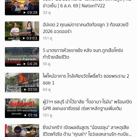
ข่าวเย็น | 6 ส.ค. 69 | NationTV22
09:38
32 ดู
อัปเดต 2 คุณแม่ดาราคนดังท้องลูก 3 ท้องสวยปี
2026 อวดออร่า
03:03
101 ดู
5 มาตรการห้วยขาแข้ง หลัง จนท.ถูกเสือโคร่ง
ทำร้ายเสียชีวิต
04:26
55 ดู
ไฟไหม้อาคาร ใกล้เคียงวัดโพธิ์แก้ว ซอยพระราม 2
ซอย 1
01:10
63 ดู
ผู้ว่าฯ ชลบุรี นำไว้อาลัย "ไดอานา-โรมัน" พร้อมเปิด
GPR สแกนเขาชีจรรย์ เร่งหาหลักฐานเพิ่มเติม
01:16
101 ดู
ยิ่งน่าเศร้า! เปิดผลชันสูตร "น้องฮลุน" สาเหตุเสีย
ชีวิตแท้จริง ด้าน "คุณย่า" โชว์เลขหลานรัก-ทะเบียน