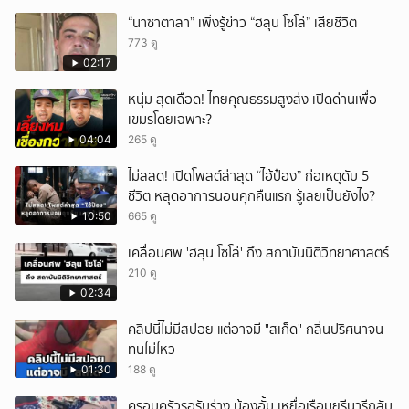
“นาซาตาลา” เพิ่งรู้ข่าว “ฮลุน โซโล่” เสียชีวิต
773 ดู
02:17
หนุ่ม สุดเดือด! ไทยคุณธรรมสูงส่ง เปิดด่านเพื่อ
เขมรโดยเฉพาะ?
04:04
265 ดู
ไม่สลด! เปิดโพสต์ล่าสุด “ไอ้ป๋อง” ก่อเหตุดับ 5
ชีวิต หลุดอาการนอนคุกคืนแรก รู้เลยเป็นยังไง?
10:50
665 ดู
เคลื่อนศพ 'ฮลุน โซโล่' ถึง สถาบันนิติวิทยาศาสตร์
210 ดู
02:34
คลิปนี้ไม่มีสปอย แต่อาจมี "สเก็ด" กลิ่นปริศนาจน
ทนไม่ไหว
01:30
188 ดู
ครอบครัวรอรับร่าง น้องอั้ม เหยื่อเรือมยุรีนารีกลับ