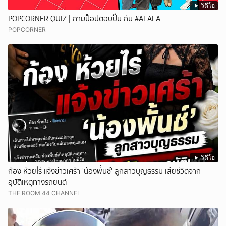
วิดีโอ
POPCORNER QUIZ | ถามป็อปตอบปั๊บ กับ #ALALA
POPCORNER
วิดีโอ
ก้อง ห้วยไร่ แจ้งข่าวเศร้า 'น้องพั้นช์' ลูกสาวบุญธรรม เสียชีวิตจาก
อุบัติเหตุทางรถยนต์
THE ROOM 44 CHANNEL