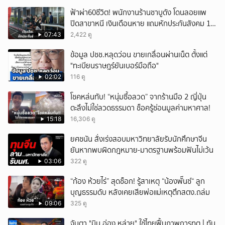
ฟ้าผ่า60ชีวิต! พนักงานร้านชาบูดัง โดนลอยแพ
ปิดสาขาหนี เงินเดือนหาย แถมหักประกันสังคม 11
เดือนแต่ไม่ส่ง?
07:43
2,422 ดู
ข้อมูล ปชช.หลุดว่อน ขายเกลื่อนผ่านเน็ต ตั้งแต่
"ทะเบียนราษฎร์ยันเบอร์มือถือ"
02:02
116 ดู
โชคหล่นทับ! “หนุ่มซื้อลวด” จากร้านมือ 2 ญี่ปุ่น
ตะลึงไม่ใช่ลวดธรรมดา ช็อครู้ซ่อนมูลค่ามหาศาล!
15:18
16,306 ดู
ยศชนัน สั่งเร่งสอบมหาวิทยาลัยรับนักศึกษาจีน
ยันหากพบผิดกฎหมาย-มาตรฐานพร้อมฟันไม่เว้น
03:06
322 ดู
“ก้อง ห้วยไร่” สุดช็อก! รู้สาเหตุ “น้องพั๊นซ์“ ลูก
บุญธรรมดับ หลังเคยเสียพ่อแม่เหตุตึกสตง.ถล่ม
09:06
325 ดู
จับตา "มิน อ่อง หล่าย" ใช้ไทยฟื้นภาพการทูต | ทัน