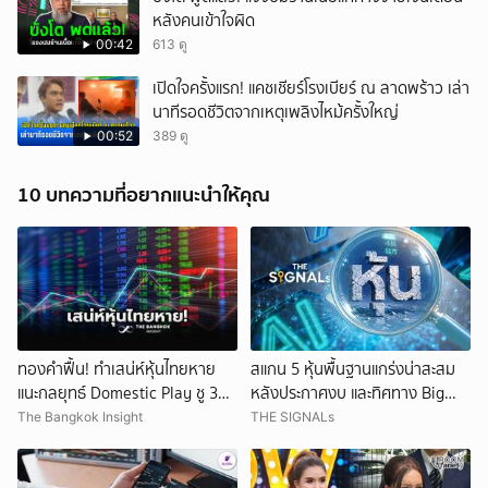
หลังคนเข้าใจผิด
00:42
613 ดู
เปิดใจครั้งแรก! แคชเชียร์โรงเบียร์ ณ ลาดพร้าว เล่า
นาทีรอดชีวิตจากเหตุเพลิงไหม้ครั้งใหญ่
00:52
389 ดู
10 บทความที่อยากแนะนำให้คุณ
ทองคำฟื้น! ทำเสน่ห์หุ้นไทยหาย
สแกน 5 หุ้นพื้นฐานแกร่งน่าสะสม
แนะกลยุทธ์ Domestic Play ชู 3
หลังประกาศงบ และทิศทาง Big
หุ้นเด่น
Tech ในเวลานี้
The Bangkok Insight
THE SIGNALs