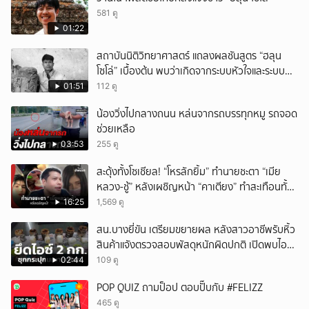
581 ดู
01:22
สถาบันนิติวิทยาศาสตร์ แถลงผลชันสูตร “ฮลุน
โซโล่” เบื้องต้น พบว่าเกิดจากระบบหัวใจและระบบ
ไหลเวียนโลหิตล้มเหลว
01:51
112 ดู
น้องวิ่งไปกลางถนน หล่นจากรถบรรทุกหมู รถจอด
ช่วยเหลือ
03:53
255 ดู
สะดุ้งทั้งโซเชียล! “โหรลักยิ้ม” ทำนายชะตา “เมีย
หลวง-ชู้” หลังเผชิญหน้า “คาเตียง” ทำสะเทือนทั้ง
ประเทศ
16:25
1,569 ดู
สน.บางยี่ขัน เตรียมขยายผล หลังสาวอาชีพรับหิ้ว
สินค้าแจังตรวจสอบพัสดุหนักผิดปกติ เปิดพบไอซ์
ซุกอยู่ 2 กก.
02:44
109 ดู
POP QUIZ ถามป็อป ตอบปั๊บกับ #FELIZZ
465 ดู