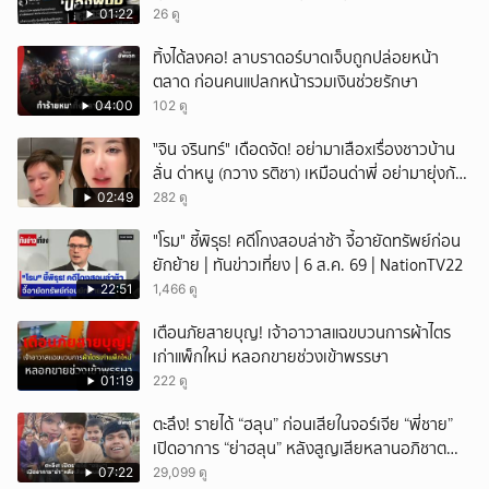
01:22
26 ดู
ทิ้งได้ลงคอ! ลาบราดอร์บาดเจ็บถูกปล่อยหน้า
ตลาด ก่อนคนแปลกหน้ารวมเงินช่วยรักษา
04:00
102 ดู
ั่"จิน จรินทร์" เดือดจัด! อย่ามาเสือxเรื่องชาวบ้าน
ลั่น ด่าหนู (กวาง รติชา) เหมือนด่าพี่ อย่ามายุ่งกับ
คนของผม จบ!!!
02:49
282 ดู
"โรม" ชี้พิรุธ! คดีโกงสอบล่าช้า จี้อายัดทรัพย์ก่อน
ยักย้าย | ทันข่าวเที่ยง | 6 ส.ค. 69 | NationTV22
22:51
1,466 ดู
เตือนภัยสายบุญ! เจ้าอาวาสแฉขบวนการผ้าไตร
เก่าแพ็กใหม่ หลอกขายช่วงเข้าพรรษา
01:19
222 ดู
ตะลึง! รายได้ “ฮลุน” ก่อนเสียในจอร์เจีย “พี่ชาย”
เปิดอาการ “ย่าฮลุน” หลังสูญเสียหลานอภิชาต
บุตร!
07:22
29,099 ดู