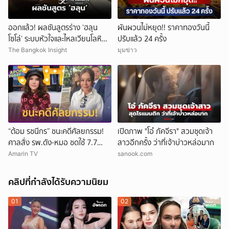
ออกแล้ว! ผลชันสูตรร่าง ‘ฮลุน
ผันผวนไม่หยุด!! ราคาทองวันนี้
โซโล่’ ระบบหัวใจและไหลเวียนโลหิต
ปรับแล้ว 24 ครั้ง
ล้มเหลว
The Bangkok Insight
มุมข่าว
“ต้อม รชนีกร” ชนะคดีศัลยกรรม!
เปิดภาพ "โอ๋ ภัคจีรา" สวมชุดเจ้า
ศาลสั่ง รพ.ดัง-หมอ ชดใช้ 7.7
สาวอีกครั้ง ว่าที่เจ้าบ่าวหล่อมาก
ล้าน
Amarin TV
sanook.com
คลิปที่กำลังได้รับความนิยม
01
02