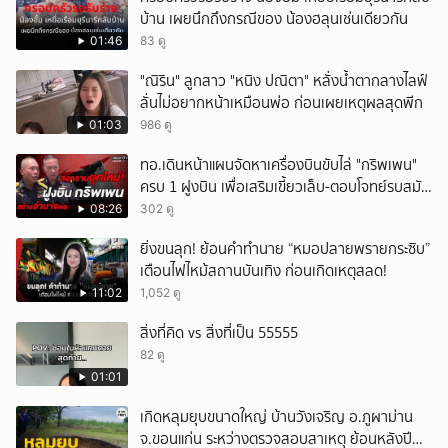
บ้าน เผยนึกถึงกรณีของ น้องฮลุนเช่นเดียวกัน
ยกเลิก
01:46
83 ดู
"ณิริน" ลูกสาว "หนิง ปณิตา" หลั่งน้ำตากลางไลฟ์
ลั่นไม่อยากหน้าเหมือนพ่อ ก่อนเผยเหตุผลสุดพีก
01:03
986 ดู
ทอ.เดินหน้าแผนจัดหาเครื่องบินขับไล่ "กริพเพน"
ครบ 1 ฝูงบิน เพื่อเสริมเขี้ยวเล็บ-ตอบโจทย์รบสมัย
ใหม่
08:26
302 ดู
ยิ่งขนลุก! ย้อนคำทำนาย “หมอปลายพรายกระซิบ”
เตือนไฟไหม้สถานบันเทิง ก่อนเกิดเหตุสลด!
11:02
1,052 ดู
สิ่งที่คิด vs สิ่งที่เป็น 55555
82 ดู
01:01
เกิดหลุมยุบขนาดใหญ่ บ้านวังเจริญ อ.ภูผาม่าน
จ.ขอนแก่น ระหว่างตรวจสอบสาเหตุ ย้อนหลังปี