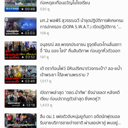
ก่อเหตุสะเทือนขวัญในโรงเรียน
00:46
530 ดู
มท.2 พลพีร์ สุวรรณฉวี นำชุดปฏิบัติการพิเศษกรม
การปกครอง (DOPA S.W.A.T.) เปิดปฏิบัติการ “บา
รมีโสธร” บุกจับผับเถื่อนอัพยา กลางเมืองแปดริ้ว
03:03
106 ดู
เปิดถึงเช้า ไร้ใบอนุญาต
อนุสรณ์ สส.พรรคประชาชน ชูจุดยืนตะโกนลั่นสภา
จี้ "มิน ออง ไลง์" คืนสันติภาพ ก่อนถูกหิ้วตัวออก
03:52
197 ดู
เต้ ดราก้อนไฟว์ มีหินปริศนาถ่วงกระเป๋า? ลอ-ยน้ำ
เจ้าพระยา ใต้สะพานพระราม 7
03:46
1,017 ดู
เปิดภาพล่าสุด “ตชด.นำทัพ” ยิ่งน่าสลด! หลังคดี
เงียบ ก่อนปรากฎตัวล่าสุด ยิ่งหดหู่?!
13:18
1,433 ดู
สืบ ตม.1 แฝงตัวจับหนุ่มยูกันดา อดีตนักฟุตบอล
รับขายบริการชายต่างชาติ ผ่านแอปหาคู่ พบอยู่