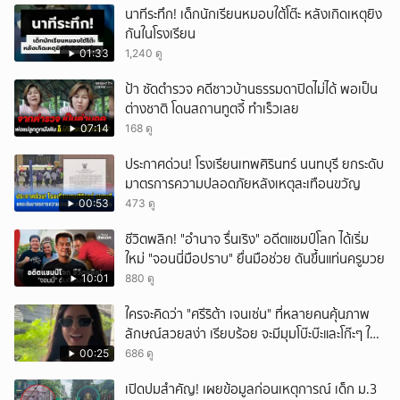
นาทีระทึก! เด็กนักเรียนหมอบใต้โต๊ะ หลังเกิดเหตุยิง
กันในโรงเรียน
01:33
1,240 ดู
ป้า ซัดตำรวจ คดีชาวบ้านธรรมดาปิดไม่ได้ พอเป็น
ต่างชาติ โดนสถานทูตจี้ ทำเร็วเลย
07:14
168 ดู
ประกาศด่วน! โรงเรียนเทพศิรินทร์ นนทบุรี ยกระดับ
มาตรการความปลอดภัยหลังเหตุสะเทือนขวัญ
00:53
473 ดู
ชีวิตพลิก! "อำนาจ รื่นเริง" อดีตแชมป์โลก ได้เริ่ม
ใหม่ "จอนนี่มือปราบ" ยื่นมือช่วย ดันขึ้นแท่นครูมวย
10:01
880 ดู
ใครจะคิดว่า "ศรีริต้า เจนเซ่น" ที่หลายคนคุ้นภาพ
ลักษณ์สวยสง่า เรียบร้อย จะมีมุมโบ๊ะบ๊ะและโก๊ะๆ ให้
ได้อมยิ้มเหมือนกัน งานนี้ทำเอาแฟนๆ ทั้งเอ็นดูทั้ง
00:25
686 ดู
หัวเราะ
เปิดปมสำคัญ! เผยข้อมูลก่อนเหตุการณ์ เด็ก ม.3