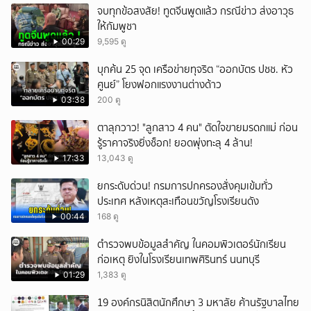
จบทุกข้อสงสัย! ทูตจีนพูดแล้ว กรณีข่าว ส่งอาวุธ
ให้กัมพูชา
00:29
9,595 ดู
บุกค้น 25 จุด เครือข่ายทุจริต “ออกบัตร ปชช. หัว
ศูนย์” โยงฟอกแรงงานต่างด้าว
03:38
200 ดู
ตาลุกวาว! "ลูกสาว 4 คน" ตัดใจขายมรดกแม่ ก่อน
รู้ราคาจริงยิ่งช็อก! ยอดพุ่งทะลุ 4 ล้าน!
17:33
13,043 ดู
ยกระดับด่วน! กรมการปกครองสั่งคุมเข้มทั่ว
ประเทศ หลังเหตุสะเทือนขวัญโรงเรียนดัง
00:44
168 ดู
ตำรวจพบข้อมูลสำคัญ ในคอมพิวเตอร์นักเรียน
ก่อเหตุ ยิงในโรงเรียนเทพศิรินทร์ นนทบุรี
01:29
1,383 ดู
19 องค์กรนิสิตนักศึกษา 3 มหาลัย ค้านรัฐบาลไทย