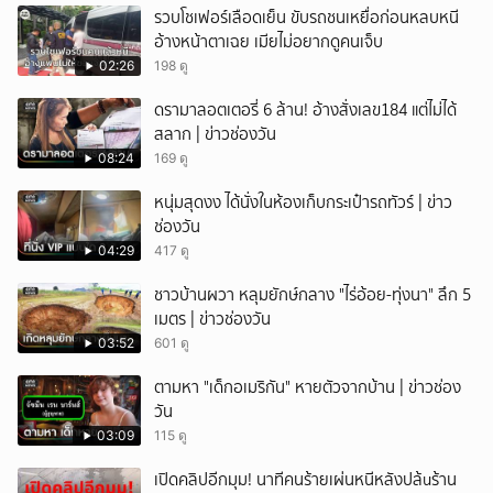
รวบโชเฟอร์เลือดเย็น ขับรถชนเหยื่อก่อนหลบหนี
อ้างหน้าตาเฉย เมียไม่อยากดูคนเจ็บ
02:26
198 ดู
ดรามาลอตเตอรี่ 6 ล้าน! อ้างสั่งเลข184 แต่ไม่ได้
สลาก | ข่าวช่องวัน
08:24
169 ดู
หนุ่มสุดงง ได้นั่งในห้องเก็บกระเป๋ารถทัวร์ | ข่าว
ช่องวัน
04:29
417 ดู
ชาวบ้านผวา หลุมยักษ์กลาง "ไร่อ้อย-ทุ่งนา" ลึก 5
เมตร | ข่าวช่องวัน
03:52
601 ดู
ตามหา "เด็กอเมริกัน" หายตัวจากบ้าน | ข่าวช่อง
วัน
03:09
115 ดู
เปิดคลิปอีกมุม! นาทีคนร้ายเผ่นหนีหลังปล้uร้าน