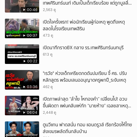
เทพศิรินทร์นนท์ เดิมเป็นเด็กเรียบร้อย แต่ถูกบูลลี่
หนัก คาดแรงกดดันสะสมกลายเป็นแรงแค้น จนก่อ
00:46
2,563 ดู
เหตุสลด
เปิดใจครั้งแรก! พ่อนักเรียนผู้ก่อเหตุ พูดถึงเหตุ
สลดในโรงเรียนเทพสิริน
00:37
473 ดู
เปิดนาทีกราดยิX กลาง รร.เทพศิรินทร์นนทบุรี
613 ดู
00:22
"เรวัช" ห่วงเด็กเครียดกดดันปมเรียน จี้ ศธ. ปรับ
หลักสูตร พร้อมเสนออนุญาตครูพกปื_ระงับเหตุ
03:36
462 ดู
เปิดภาพล่าสุด “ลำไย ไหทองคำ” เปลี่ยนไป! อวบ
ขึ้นผิดตา แฟนคลับแห่ทัก “นายห้าง” เฉลยสาเหตุ
ชัด!
06:04
2,448 ดู
ตูนวีแกน ฟาดสนั่น ทอม แอนดรูวส์ เรียกร้องให้ไทย
ส่งเขมรพลัดถิ่นกลับบ้าน