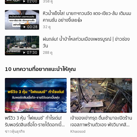
02:00
358 ดู
หิวน้ำแข็งไส! นายกฯกวนจัด แดง-เขียว-ส้ม เติมนม
คาเนชั่น อย่างงี้เลย👍
00:28
32 ดู
ฝนถล่ม! น้ำป่าไหลท่วมเมืองเพชรบูรณ์ | ข่าวช่อง
วัน
07:30
288 ดู
10 บทความที่อยากแนะนำให้คุณ
พรีวิว 3 หุ้น “ไฟแนนซ์” กำไรเด่น!
เจ้าของเข่าทรุด ตื่นเช้ามาจะเปิดร้าน
รับพอร์ตสินเชื่อโต-รายได้ดอกเบี้ย
เจอสภาพร้านตัวเอง พังวินาศสัน
พุ่ง
ตะโร เสียหายนับล้าน
ข่าวหุ้นธุรกิจ
Khaosod