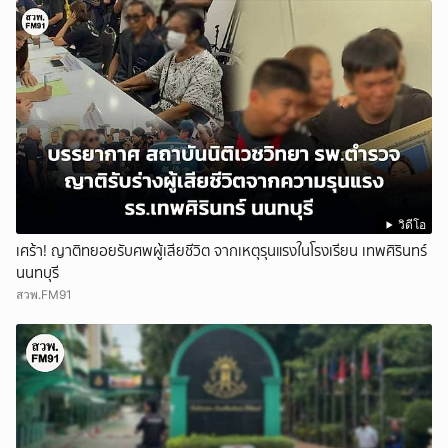
วิดีโอ
เศร้า! ญาติทยอยรับศพผู้เสียชีวิต จากเหตุรุนแรงในโรงเรียน เทพศิรินทร์
นนทบุรี
สวพ.FM91