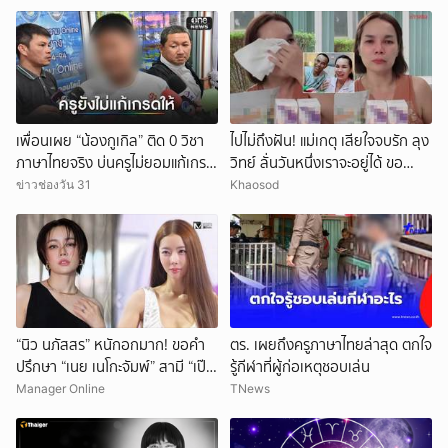
เพื่อนเผย “น้องกูเกิล” ติด 0 วิชา
ไปไม่ถึงฝัน! แม่เกตุ เสียใจจบรัก ลุง
ภาษาไทยจริง บ่นครูไม่ยอมแก้เกรด
วิทย์ ลั่นวันหนึ่งเราจะอยู่ได้ ขอ
ให้
กำลังใจให้ทั้งสองฝ่าย
ข่าวช่องวัน 31
Khaosod
“นิว นภัสสร” หนักอกมาก! ขอคำ
ตร. เผยถึงครูภาษาไทยล่าสุด ตกใจ
ปรึกษา “เนย เนโกะจัมพ์” สามี “เป๊ก
รู้กีฬาที่ผู้ก่อเหตุชอบเล่น
เปรมณัช” ดื่มดริ้งก์ติดเพื่อนหนัก!
Manager Online
TNews