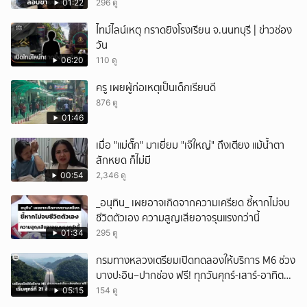
เกินกำหนดอนุญาต
01:22
296 ดู
ไทม์ไลน์เหตุ กราดยิงโรงเรียน จ.นนทบุรี | ข่าวช่อง
วัน
06:20
110 ดู
ครู เผยผู้ก่อเหตุเป็นเด็กเรียนดี
876 ดู
01:46
เมื่อ "แม่ตั๊ก" มาเยี่ยม "เจ๊ใหญ่" ถึงเตียง แม้น้ำตา
สักหยด ก็ไม่มี
00:54
2,346 ดู
_อนุทิน_ เผยอาจเกิดจากความเครียด ชี้หากไม่จบ
ชีวิตตัวเอง ความสูญเสียอาจรุนแรงกว่านี้
01:34
295 ดู
กรมทางหลวงเตรียมเปิดทดลองให้บริการ M6 ช่วง
บางปะอิน–ปากช่อง ฟรี! ทุกวันศุกร์-เสาร์-อาทิตย์
เริ่มศุกร์ที่ 21 สิงหาคม 2569 นี้
05:15
154 ดู