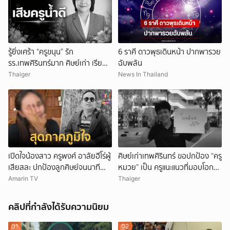
รู้ยิ่งเศร้า “ครูขนุน” รัก
6 ราศี ดาวพุธเดินหน้า ปากพารวย
รร.เทพศิรินทร์มาก ศิษย์เก่า เรียน
ฉับพลัน
จบกลับมาเป็นครู
Thaiger
News In Thailand
เปิดใจน้องสาว ครูพงศ์ อาลัยฮีโร่ผู้
ศิษย์เก่าเทพศิรินทร์ ขอปกป้อง “ครู
เสียสละ ปกป้องลูกศิษย์จนนาที
หมวย” เป็น ครูแนะแนวที่มอบโอกาส
สุดท้าย
ให้เด็กเสมอ
Amarin TV
Thaiger
คลิปที่กำลังได้รับความนิยม
01
02