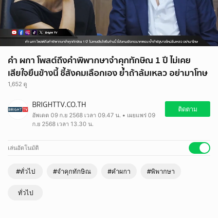
คำ ผกา โพสต์ถึงคำพิพากษาจำคุกทักษิณ 1 ปี ไม่เคย
เสียใจยืนข้างนี้ ชี้สังคมเลือกเอง ย้ำถ้าล้มเหลว อย่ามาโทษ
1,652 ดู
BRIGHTTV.CO.TH
ติดตาม
อัพเดต 09 ก.ย 2568 เวลา 09.47 น. • เผยแพร่ 09
ก.ย 2568 เวลา 13.30 น.
เล่นอัตโนมัติ
#ทั่วไป
#จำคุกทักษิณ
#คำผกา
#พิพากษา
ทั่วไป