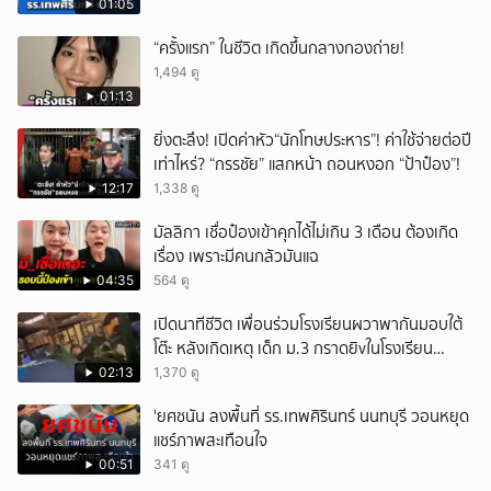
01:05
“ครั้งแรก” ในชีวิต เกิดขึ้นกลางกองถ่าย!
1,494 ดู
01:13
ยิ่งตะลึง! เปิดค่าหัว“นักโทษประหาร”! ค่าใช้จ่ายต่อปี
เท่าไหร่? “กรรชัย” แสกหน้า ถอนหงอก “ป้าป๋อง”!
12:17
1,338 ดู
มัลลิกา เชื่อป๋องเข้าคุกได้ไม่เกิน 3 เดือน ต้องเกิด
เรื่อง เพราะมีคนกลัวมันแฉ
04:35
564 ดู
เปิดนาทีชีวิต เพื่อนร่วมโรงเรียนผวาพากันมอบใต้
โต๊ะ หลังเกิดเหตุ เด็ก ม.3 กราดยิvในโรงเรียน
เทพศิรินทร์นนท์ แบบไม่เลือกหน้า เสียงปืนดังสนั่น
02:13
1,370 ดู
หวั่นไหว
'ยศชนัน ลงพื้นที่ รร.เทพศิรินทร์ นนทบุรี วอนหยุด
แชร์ภาพสะเทือนใจ
00:51
341 ดู