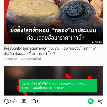
วิดีโอ
ยิ่งรู้ยิ่งตกใจ! ลูกค้าเดินทางกว่า 400 กม. หอบ “กลองมโหระทึก” มา
ประเมิน ก่อนเฉลยซื้อมาราคาเท่าไหร่?
ThaiNews - ไทยนิวส์ออนไลน์
โควตมุมมองของคุณผ่านคอนเทนต์นี้บน
รีโพสต์หรือโควตมุมมองของคุณผ่านคอน
LINE TODAY
เทนต์นี้บน LINE TODAY
3
1