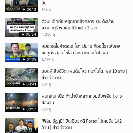
วัน
06:13
179 ดู
ด่วน! เด็กก่อเหตุกราดยิงกลาง รร. ดังย่าน
จ.นนทบุรี พบเสียชีวิตแล้ว 2 ราย
00:34
4,350 ดู
หมอเจดไขคำตอบ! โรคแม่ม่าย คืออะไร หลังผล
ชันสูตร ฮลุน โซโล่ ทำหลายคนเข้าใจผิด
01:09
1,744 ดู
ยอดผู้เสียชีวิต แผ่นดินไหว คุมาโมโตะ พุ่ง 13 ราย |
ข่าวช่องวัน
04:41
267 ดู
ฝนถล่มเหนือ ทำน้ำป่าหลากท่วมฉับพลัน | ข่าว
ช่องวัน
03:57
285 ดู
"ฟิล์ม รัฐภูมิ" ปัดเอี่ยวคดี Forex ไม่เคยรับ 142
ล้าน | ข่าวช่องวัน