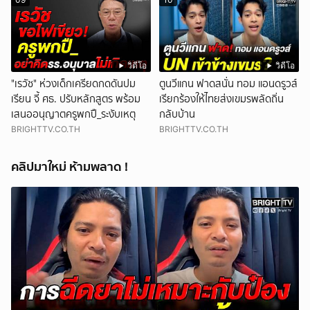
วิดีโอ
วิดีโอ
"เรวัช" ห่วงเด็กเครียดกดดันปม
ตูนวีแกน ฟาดสนั่น ทอม แอนดรูวส์
เรียน จี้ ศธ. ปรับหลักสูตร พร้อม
เรียกร้องให้ไทยส่งเขมรพลัดถิ่น
เสนออนุญาตครูพกปื_ระงับเหตุ
กลับบ้าน
BRIGHTTV.CO.TH
BRIGHTTV.CO.TH
คลิปมาใหม่ ห้ามพลาด !