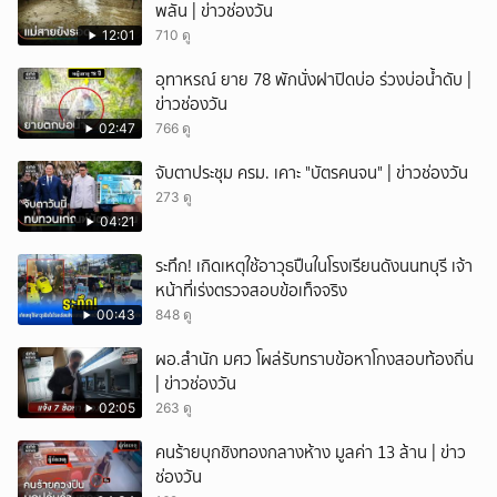
พลัน | ข่าวช่องวัน
12:01
710 ดู
อุทาหรณ์ ยาย 78 พักนั่งฝาปิดบ่อ ร่วงบ่อน้ำดับ |
ข่าวช่องวัน
02:47
766 ดู
จับตาประชุม ครม. เคาะ "บัตรคนจน" | ข่าวช่องวัน
273 ดู
04:21
ระทึก! เกิดเหตุใช้อาวุธปืuในโรงเรียนดังนนทบุรี เจ้า
หน้าที่เร่งตรวจสอบข้อเท็จจริง
00:43
848 ดู
ผอ.สำนัก มศว โผล่รับทราบข้อหาโกงสอบท้องถิ่น
| ข่าวช่องวัน
02:05
263 ดู
คนร้ายบุกชิงทองกลางห้าง มูลค่า 13 ล้าน | ข่าว
ช่องวัน