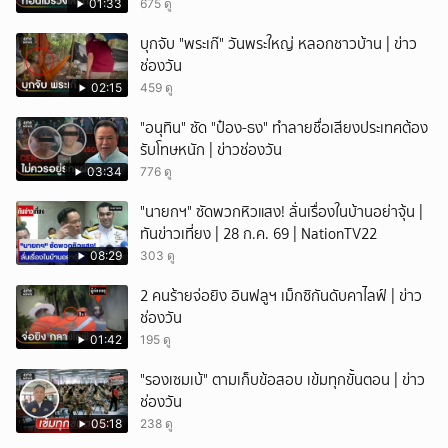
01:33
675 ดู
บุกจับ "พระเก๊" วันพระใหญ่ หลอกชาวบ้าน | ข่าว
ช่องวัน
02:15
459 ดู
"อนุทิน" ซัด "ป๋อง-ธง" ทำลายชื่อเสียงประเทศต้อง
รับโทษหนัก | ข่าวช่องวัน
03:34
776 ดู
"นายกฯ" ซัดพวกหิวแสง! ลั่นเรื่องในบ้านอย่าจุ้น |
ทันข่าวเที่ยง | 28 ก.ค. 69 | NationTV22
08:29
303 ดู
2 คนร้ายจ่อยิง อินฟลูฯ เม็กซิกันดับคาไลฟ์ | ข่าว
ช่องวัน
01:42
195 ดู
"รองเซมเบ้" ตามเก็บข้อสอบ เข้มทุกขั้นตอน | ข่าว
ช่องวัน
05:18
238 ดู