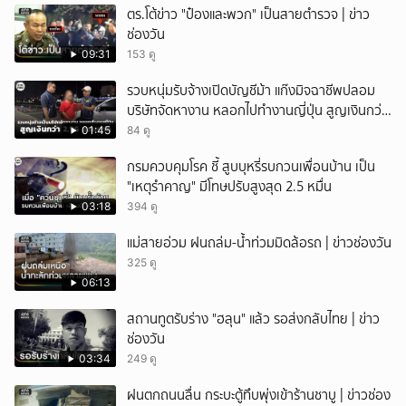
ตร.โต้ข่าว "ป๋องและพวก" เป็นสายตำรวจ | ข่าว
ช่องวัน
09:31
153 ดู
รวบหนุ่มรับจ้างเปิดบัญชีม้า แก๊งมิจฉาชีพปลอม
บริษัทจัดหางาน หลอกไปทำงานญี่ปุ่น สูญเงินกว่า
2.96 แสนบาท
01:45
84 ดู
กรมควบคุมโรค ชี้ สูบบุหรี่รบกวนเพื่อนบ้าน เป็น
"เหตุรำคาญ" มีโทษปรับสูงสุด 2.5 หมื่น
03:18
394 ดู
แม่สายอ่วม ฝนถล่ม-น้ำท่วมมิดล้อรถ | ข่าวช่องวัน
325 ดู
06:13
สถานทูตรับร่าง "ฮลุน" แล้ว รอส่งกลับไทย | ข่าว
ช่องวัน
03:34
249 ดู
ฝนตกถนนลื่น กระบะตู้ทึบพุ่งเข้าร้านชาบู | ข่าวช่อง