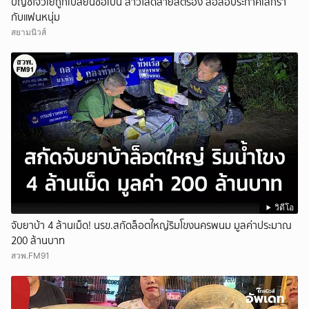
บัญชีโจวเย่ถูกเปลี่ยนชื่อเป็น สาวโสดสายสตรอง ส่อลือประกาศเลิกรา
กับแฟนหนุ่ม
สยามนิวส์
วิดีโอ
จับยาบ้า 4 ล้านเม็ด! นรข.สกัดล็อตใหญ่ริมโขงนครพนม มูลค่าประมาณ
200 ล้านบาท
สวพ.FM91