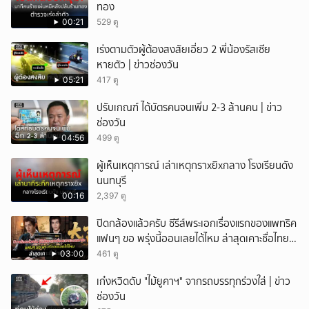
ทอง
00:21
529 ดู
เร่งตามตัวผู้ต้องสงสัยเอี่ยว 2 พี่น้องรัสเซีย
หายตัว | ข่าวช่องวัน
05:21
417 ดู
ปรับเกณฑ์ ได้บัตรคนจนเพิ่ม 2-3 ล้านคน | ข่าว
ช่องวัน
04:56
499 ดู
ผู้เห็นเหตุการณ์ เล่าเหตุกราxยิxกลาง โรงเรียนดัง
นนทบุรี
00:16
2,397 ดู
ปิดกล้องแล้วครับ ซีรีส์พระเอกเรื่องแรกของแพทริค
แฟนๆ ขอ พรุ่งนี้ออนเลยได้ไหม ล่าสุดเคาะชื่อไทย
แล้ว
03:00
461 ดู
เก๋งหวิดดับ "ไม้ยูคาฯ" จากรถบรรทุกร่วงใส่ | ข่าว
ช่องวัน