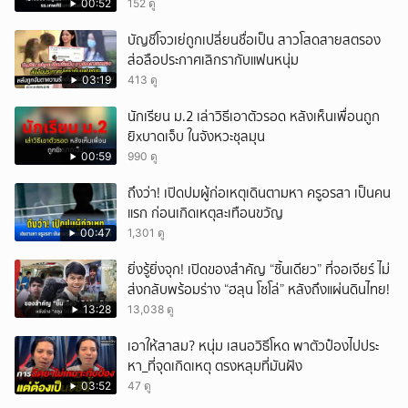
00:52
152 ดู
บัญชีโจวเย่ถูกเปลี่ยนชื่อเป็น สาวโสดสายสตรอง
ส่อลือประกาศเลิกรากับแฟนหนุ่ม
03:19
413 ดู
นักเรียน ม.2 เล่าวิธีเอาตัวรอด หลังเห็นเพื่อนถูก
ยิxบาดเจ็บ ในจังหวะชุลมุน
00:59
990 ดู
ถึงว่า! เปิดปมผู้ก่อเหตุเดินตามหา ครูอรสา เป็นคน
แรก ก่อนเกิดเหตุสะเทือนขวัญ
00:47
1,301 ดู
ยิ่งรู้ยิ่งจุก! เปิดของสำคัญ “ชิ้นเดียว” ที่จอเจียร์ ไม่
ส่งกลับพร้อมร่าง “ฮลุน โซโล่” หลังถึงแผ่นดินไทย!
13:28
13,038 ดู
เอาให้สาสม? หนุ่ม เสนอวิธีโหด พาตัวป๋องไปประ
หา_ที่จุดเกิดเหตุ ตรงหลุมที่มันฝัง
03:52
47 ดู