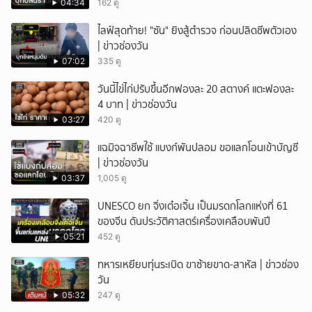
04:34
162 ดู
ไลฟ์สุดท้าย! "ซัน" ยิงสู้ตำรวจ ก่อนปลิดชีพตัวเอง
| ข่าวช่องวัน
07:02
335 ดู
วันนี้ไข่ไก่ปรับขึ้นอีกฟองละ 20 สตางค์ แตะฟองละ
4 บาท | ข่าวช่องวัน
03:27
420 ดู
แฉมิจฉาชีพใช้ แบงก์พันปลอม ขอแลกโอนเข้าบัญชี
| ข่าวช่องวัน
03:37
1,005 ดู
UNESCO ยก จิ่งเต๋อเจิ้น เป็นมรดกโลกแห่งที่ 61
ของจีน ดันประวัติศาสตร์เครื่องเคลือบพันปี
05:21
452 ดู
ทหารเหยียบทุ่นระเบิด ขาซ้ายขาด-สาหัส | ข่าวช่อง
วัน
05:32
247 ดู