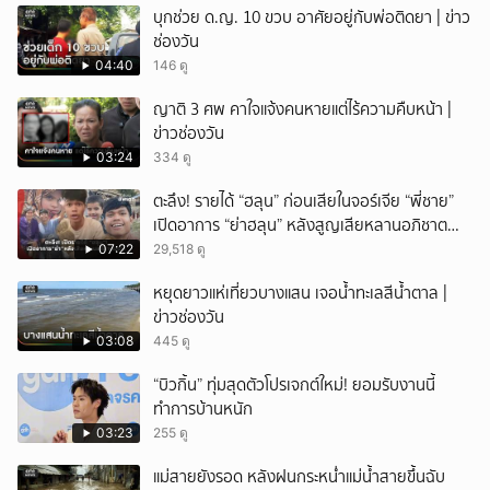
บุกช่วย ด.ญ. 10 ขวบ อาศัยอยู่กับพ่อติดยา | ข่าว
ยกเลิก
ช่องวัน
04:40
146 ดู
ญาติ 3 ศพ คาใจแจ้งคนหายแต่ไร้ความคืบหน้า |
ข่าวช่องวัน
03:24
334 ดู
ตะลึง! รายได้ “ฮลุน” ก่อนเสียในจอร์เจีย “พี่ชาย”
เปิดอาการ “ย่าฮลุน” หลังสูญเสียหลานอภิชาต
บุตร!
07:22
29,518 ดู
หยุดยาวแห่เที่ยวบางแสน เจอน้ำทะเลสีน้ำตาล |
ข่าวช่องวัน
03:08
445 ดู
“บิวกิ้น” ทุ่มสุดตัวโปรเจกต์ใหม่! ยอมรับงานนี้
ทำการบ้านหนัก
03:23
255 ดู
แม่สายยังรอด หลังฝนกระหน่ำแม่น้ำสายขึ้นฉับ