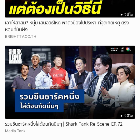
วิดีโอ
เอาให้สาสม? หนุ่ม เสนอวิธีโหด พาตัวป๋องไปประหา_ที่จุดเกิดเหตุ ตรง
หลุมที่มันฝัง
BRIGHTTV.CO.TH
วิดีโอ
รวมซีนชาร์คหนึ่งไล่ต้อนกัดนิ่มๆ | Shark Tank Re_Scene_EP.72
Media Tank