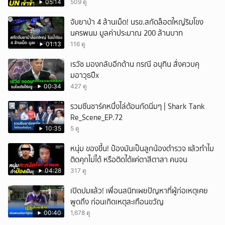
05:14
509 ดู
จับยาบ้า 4 ล้านเม็ด! นรข.สกัดล็อตใหญ่ริมโขง
นครพนม มูลค่าประมาณ 200 ล้านบาท
01:13
116 ดู
เรวัช มองกลับอีกด้าน กรณี อนุทิน สั่งควบคุ
มอาวุธปืx
00:34
427 ดู
รวมซีนชาร์คหนึ่งไล่ต้อนกัดนิ่มๆ | Shark Tank
Re_Scene_EP.72
10:35
5 ดู
หนุ่ม ของขึ้น! ป๋องมันเป็นลูกน้องตำรวจ แล้วทำไม
ติดคุกไม่ได้ หรือติดได้แค่ตาสีตาสา คนจน
04:28
317 ดู
เปิดปมแล้ว! เพื่อนสนิทเผยปัญหาที่ผู้ก่อเหตุเคย
พูดถึง ก่อนเกิดเหตุสะเทือนขวัญ
00:40
1,678 ดู