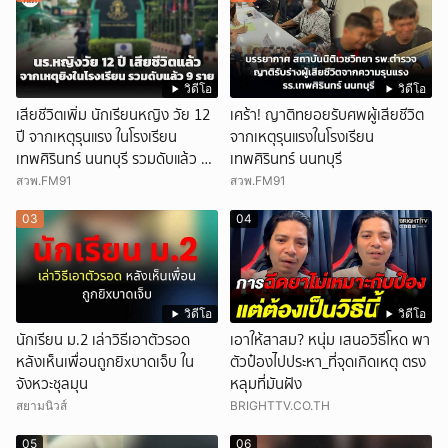
วิดีโอ
วิดีโอ
เสียชีวิตเพิ่ม นักเรียนหญิง วัย 12
เศร้า! ญาติทยอยรับศพผู้เสียชีวิต
ปี จากเหตุรุนแรง ในโรงเรียน
จากเหตุรุนแรงในโรงเรียน
เทพศิรินทร์ นนทบุรี รวมดับแล้ว 9
เทพศิรินทร์ นนทบุรี
ราย
สวพ.FM91
สวพ.FM91
03
04
วิดีโอ
วิดีโอ
นักเรียน ม.2 เล่าวิธีเอาตัวรอด
เอาให้สาสม? หนุ่ม เสนอวิธีโหด พา
หลังเห็นเพื่อนถูกยิxบาดเจ็บ ใน
ตัวป๋องไปประหา_ที่จุดเกิดเหตุ ตรง
จังหวะชุลมุน
หลุมที่มันฝัง
สยามนิวส์
BRIGHTTV.CO.TH
05
06