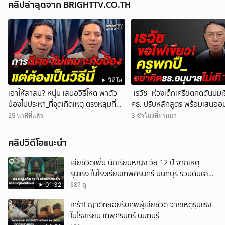
คลิปล่าสุดจาก BRIGHTTV.CO.TH
วิดีโอ
เอาให้สาสม? หนุ่ม เสนอวิธีโหด พาตัว
"เรวัช" ห่วงเด็กเครียดกดดันปมเรี
ป๋องไปประหา_ที่จุดเกิดเหตุ ตรงหลุมที่มัน
ศธ. ปรับหลักสูตร พร้อมเสนออ
ฝัง
ครูพกปื_ระงับเหตุ
25 นาทีที่แล้ว
3 ชั่วโมงที่ผ่านมา
คลิปวิดีโอแนะนำ
เสียชีวิตเพิ่ม นักเรียนหญิง วัย 12 ปี จากเหตุ
รุนแรง ในโรงเรียนเทพศิรินทร์ นนทบุรี รวมดับแล้ว
9 ราย
01:32
587 ดู
เศร้า! ญาติทยอยรับศพผู้เสียชีวิต จากเหตุรุนแรง
ในโรงเรียน เทพศิรินทร์ นนทบุรี