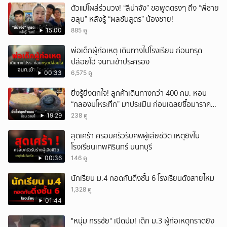
ตัวแม่โผล่ร่วมวง! “ลีน่าจัง” ขอพูดตรงๆ ถึง “พี่ชาย
ฮลุน” หลังรู้ “ผลชันสูตร” น้องชาย!
15:00
885 ดู
พ่อเด็กผู้ก่อเหตุ เดินทางไปโรงเรียน ก่อนทรุด
ปล่อยโฮ จนท.เข้าประครอง
00:33
6,575 ดู
ยิ่งรู้ยิ่งตกใจ! ลูกค้าเดินทางกว่า 400 กม. หอบ
“กลองมโหระทึก” มาประเมิน ก่อนเฉลยซื้อมาราคา
เท่าไหร่?
19:29
238 ดู
สุดเศร้า ครอบครัวรับศwผู้เสียชีวิต เหตุยิvใน
โรงเรียนเทพศิรินทร์ นนทบุรี
00:36
146 ดู
นักเรียน ม.4 กอดกันดิ่งชั้น 6 โรงเรียนดังสายไหม
1,328 ดู
01:44
"หนุ่ม กรรชัย" เปิดปม! เด็ก ม.3 ผู้ก่อเหตุกราดยิง