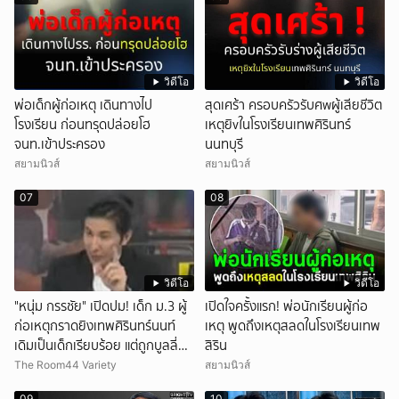
วิดีโอ
วิดีโอ
พ่อเด็กผู้ก่อเหตุ เดินทางไป
สุดเศร้า ครอบครัวรับศwผู้เสียชีวิต
โรงเรียน ก่อนทรุดปล่อยโฮ
เหตุยิvในโรงเรียนเทพศิรินทร์
จนท.เข้าประครอง
นนทบุรี
สยามนิวส์
สยามนิวส์
07
08
วิดีโอ
วิดีโอ
"หนุ่ม กรรชัย" เปิดปม! เด็ก ม.3 ผู้
เปิดใจครั้งแรก! พ่อนักเรียนผู้ก่อ
ก่อเหตุกราดยิงเทพศิรินทร์นนท์
เหตุ พูดถึงเหตุสลดในโรงเรียนเทพ
เดิมเป็นเด็กเรียบร้อย แต่ถูกบูลลี่
สิริน
หนัก คาดแรงกดดันสะสมกลายเป็น
The Room44 Variety
สยามนิวส์
แรงแค้น จนก่อเหตุสลด
09
10