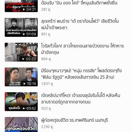
ต้อนรับ "มิน ออง ไลง์" จี้หนุนสันติภาพยั่งยืน
04:21
281 ดู
สุดเศร้า! พบร่าง "เต้ ดราก้อนไฟว์" เสียชีวิตใน
แม่น้ำเจ้าพระยา
01:09
851 ดู
ไวรัลทั่วโลก! สาวไทยถอนสายบัวงดงาม ให้ทหาร
ม้าอังกฤษ
00:23
864 ดู
มีร้อนๆหนาวๆแน่! "หนุ่ม กรรชัย" โพสต์ตรงๆถึง
"ฟิล์ม รัฐภูมิ" หลังแจงเส้นทางเงิน 25 ล้าน!
10:16
1,831 ดู
เปิดคลิปนาทีโหด! เจ้าของสุนัขรับไม่ได้ หลังเห็น
ลาบราดอร์ถูกลากกลางถนน
05:52
502 ดู
ผู้ก่อเหตุจบชีวิต รร.เทพศิรินทร์ นนทบุรี
2,192 ดู