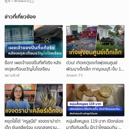
ดูข่าวต้นฉบับ
ข่าวที่เกี่ยวข้อง
ช็อก! เผยเจ้าของปืนที่แท้จริง หลัง
ด่วน! เกิดเหตุรถเก๋งพุ่งชนศูนย์
เหตุสะเทือนขวัญในโรงเรียน
พัฒนาเด็กเล็ก กาญจนบุรี เจ็บ 14
ราย
สยามนิวส์
Amarin TV
หยุดใส่ไข่! "ครูสุนีย์" แจงดราม่าด่า
หนุ่มสั่งหมูยอ 119 บาท เปิดกล่อง
เด็ก ยันเคลียร์จบ เบรกสงคราม
มาถึงกับสตั๊น นึกว่าใครแอบกิน ฟัง