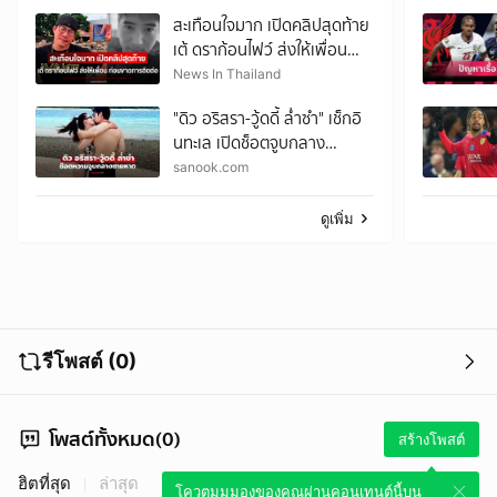
สะเทือนใจมาก เปิดคลิปสุดท้าย
เต้ ดราก้อนไฟว์ ส่งให้เพื่อน
ก่อนขาดการติดต่อ
News In Thailand
"ดิว อริสรา-วู้ดดี้ ล่ำซำ" เช็กอิ
นทะเล เปิดช็อตจูบกลาง
ชายหาดหวานฉ่ำมาก
sanook.com
ดูเพิ่ม
รีโพสต์ (0)
โพสต์ทั้งหมด(0)
สร้างโพสต์
ฮิตที่สุด
ล่าสุด
โควตมุมมองของคุณผ่านคอนเทนต์นี้บน