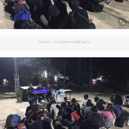
โฆษณา - อ่านบทความต่อด้านล่าง