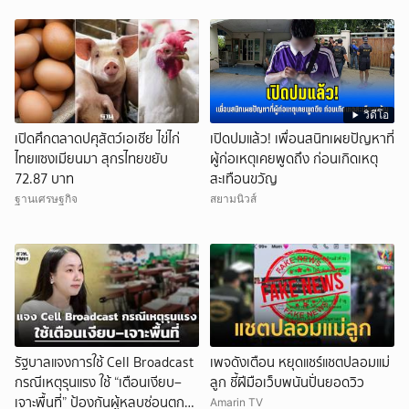
วิดีโอ
เปิดศึกตลาดปศุสัตว์เอเชีย ไข่ไก่
เปิดปมแล้ว! เพื่อนสนิทเผยปัญหาที่
ไทยแซงเมียนมา สุกรไทยขยับ
ผู้ก่อเหตุเคยพูดถึง ก่อนเกิดเหตุ
72.87 บาท
สะเทือนขวัญ
ฐานเศรษฐกิจ
สยามนิวส์
รัฐบาลแจงการใช้ Cell Broadcast
เพจดังเตือน หยุดแชร์แชตปลอมแม่
กรณีเหตุรุนแรง ใช้ “เตือนเงียบ–
ลูก ชี้ฝีมือเว็บพนันปั่นยอดวิว
เจาะพื้นที่” ป้องกันผู้หลบซ่อนตก
Amarin TV