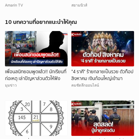
Gen
คำตอบร้านทำพูดไม่ออก
Amarin TV
สยามนิวส์
10 บทความที่อยากแนะนำให้คุณ
เพื่อนสนิทยอมพูดแล้ว!! นักเรียนที่
"4 ราศี" ร้ายกลายเป็นรวย ตัวท็อป
ก่อเหตุ เล่าปัญหาส่วนตัวให้ฟัง
สิงหาคม เงินก้อนใหญ่เข้ามา
มุมข่าว
คมชัดลึกออนไลน์