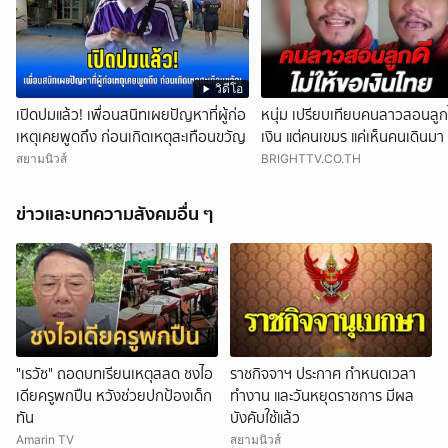
วิดีโอ
เปิดปมแล้ว! เพื่อนสนิทเผยปัญหาที่ผู้ก่อ
หนุ่ม เปรียบเทียบคนลาวสอนลูกไ
เหตุเคยพูดถึง ก่อนเกิดเหตุสะเทือนขวัญ
เงิน แต่คนเขมร แค่เห็นคนเดินมา
สยามนิวส์
BRIGHTTV.CO.TH
ข่าวและบทความสังคมอื่น ๆ
"เรวัช" ถอดบทเรียนเหตุสลด ชงไอ
ราชกิจจาฯ ประกาศ กำหนดเวลา
เดียครูพกปืน หวังช่วยปกป้องเด็ก
ทำงาน และวันหยุดราชการ มีผล
ทัน
บังคับใช้แล้ว
Amarin TV
สยามนิวส์