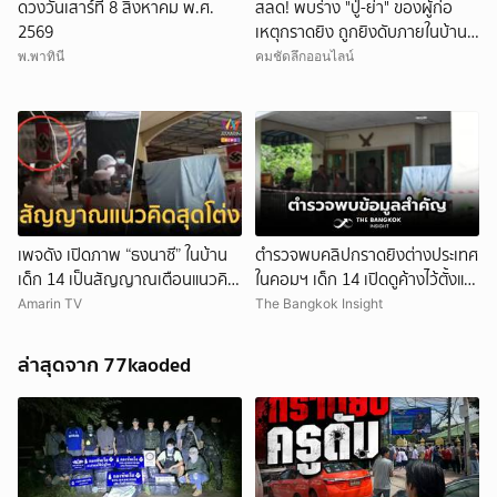
ดวงวันเสาร์ที่ 8 สิงหาคม พ.ศ.
สลด! พบร่าง "ปู่-ย่า" ของผู้ก่อ
2569
เหตุกราดยิง ถูกยิงดับภายในบ้าน
พัก
พ.พาทินี
คมชัดลึกออนไลน์
เพจดัง เปิดภาพ “ธงนาซี” ในบ้าน
ตำรวจพบคลิปกราดยิงต่างประเทศ
เด็ก 14 เป็นสัญญาณเตือนแนวคิด
ในคอมฯ เด็ก 14 เปิดดูค้างไว้ตั้งแต่
สุดโต่ง
วันที่ 30 ก.ค.
Amarin TV
The Bangkok Insight
ล่าสุดจาก 77kaoded