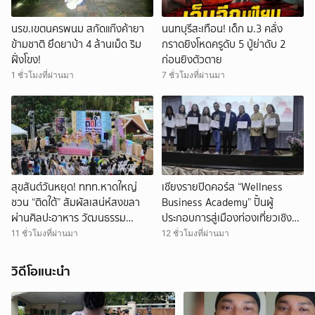
นรข.เขตนครพนม สกัดแก๊งค้ายา
นนทบุรีสะเทือน! เด็ก ม.3 คลั่ง
ข้ามชาติ ยึดยาบ้า 4 ล้านเม็ด ริม
กราดยิงโหดครูดับ 5 ปู่ย่าดับ 2
ฝั่งโขง!
ก่อนยิงตัวตาย
1 ชั่วโมงที่ผ่านมา
7 ชั่วโมงที่ผ่านมา
สุขสันต์วันหยุด! ททท.หาดใหญ่
เชียงรายปิดคอร์ส “Wellness
ชวน “ติดใต้” สัมผัสเสน่ห์สงขลา
Business Academy” ปั้นผู้
ผ่านศิลปะอาหาร วัฒนธรรม
ประกอบการสู่เมืองท่องเที่ยวเชิง
ตลอดสิงหา
สุขภาพระดับโลก
11 ชั่วโมงที่ผ่านมา
12 ชั่วโมงที่ผ่านมา
วิดีโอแนะนำ