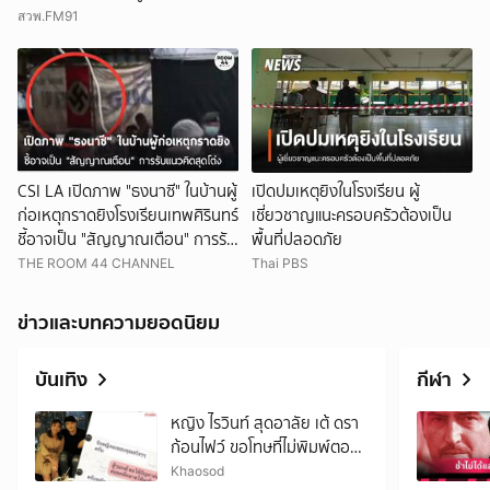
เป็นเป้า ย้ำออกแบบให้เหมาะกับ
สวพ.FM91
ลักษณะภัยแต่ละประเภท
CSI LA เปิดภาพ "ธงนาซี" ในบ้านผู้
เปิดปมเหตุยิงในโรงเรียน ผู้
ก่อเหตุกราดยิงโรงเรียนเทพศิรินทร์
เชี่ยวชาญแนะครอบครัวต้องเป็น
ชี้อาจเป็น "สัญญาณเตือน" การรับ
พื้นที่ปลอดภัย
แนวคิดสุดโต่ง
THE ROOM 44 CHANNEL
Thai PBS
ข่าวและบทความยอดนิยม
บันเทิง
กีฬา
หญิง ไรวินท์ สุดอาลัย เต้ ดรา
ก้อนไฟว์ ขอโทษที่ไม่พิมพ์ตอบ
ไปตอนนั้น เผย22ปีที่รู้จัก
Khaosod