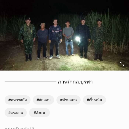
—————————— ภาพ/กกล.บูรพา
#ทหารสกัด
#ลักลอบ
#ข้ามแดน
#เว็บพนัน
#แรงงาน
#สังคม