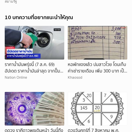
“ผกก.หนุ่ย” นั่ง ผอ.ป.ย.ป.
สยามรัฐ
10 บทความที่อยากแนะนำให้คุณ
ราคาน้ำมันพรุ่งนี้ (7 ส.ค. 69)
หอพักแจงแล้ว ปมสาวโวย โดนเก็บ
อัปเดต ราคาน้ำมันล่าสุด จากปั๊ม
ค่าเช่ารายเดือน เพิ่ม 300 บาท เป็น
ใหญ่
ค่าพาเพื่อนมานอน 1 คืน
Nation Online
Khaosod
ดูดวง ราศีดาวพุธเดินหน้า วันนี้ถึง
ดวงวันศุกร์ที่ 7 สิงหาคม พ.ศ.