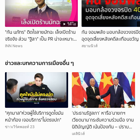
วิดีโอ
"กัน นภัทร" ติดใจสายมัทฉะ เล็งเปิดร้าน
กัน จอมพลัง มอบกล้องวงจรปิด
จริงจัง ส่วน "ฐิสา" เป็น PR น่าจะเหมาะ
อุดจุดเสี่ยงหลังคดีสะเทือนขวัญ
กว่า
INN News
สยามนิวส์
ข่าวและบทความการเมืองอื่น ๆ
"ศุภมาส"ห่วงผู้ใช้บริการดูดไขมัน
‘ประธานรัฐสภา’ หารือ’นายกฯ
หน้าท้อง เจอบริการ"ไม่ตรงปก"
เวียดนาม’กระชับความร่วมมือ งาน
นิติบัญญัติ เน้นป้องกัน – ปราบ
ข่าวเวิร์คพอยท์ 23
ปรามยาเสพติด
เดลินิวส์