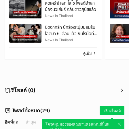
สุดเศร้า! เสก โลโซ โพสต์อำลา
น้องนิวเยียร์ กลับดาวสุนัขเเล้ว
News In Thailand
ปิดฉากรัก นักร้องหนุ่มยอมรับ
โสดมา 6 เดือนเเล้ว ยันไร้มือที่
สาม
News In Thailand
ดูเพิ่ม
รีโพสต์ (0)
โพสต์ทั้งหมด(29)
สร้างโพสต์
ฮิตที่สุด
ล่าสุด
โควตมุมมองของคุณผ่านคอนเทนต์นี้บน