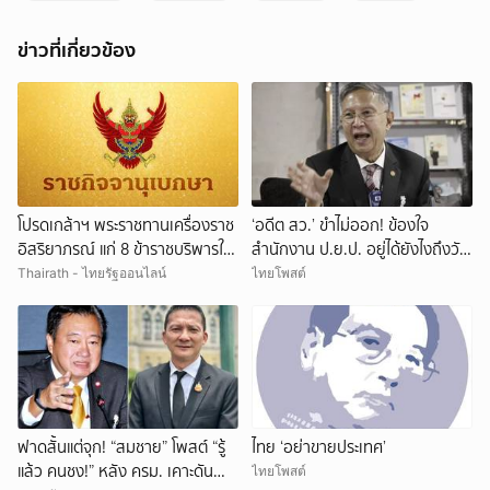
ข่าวที่เกี่ยวข้อง
โปรดเกล้าฯ พระราชทานเครื่องราช
‘อดีต สว.’ ขำไม่ออก! ข้องใจ
อิสริยาภรณ์ แก่ 8 ข้าราชบริพารใน
สำนักงาน ป.ย.ป. อยู่ได้ยังไงถึงวัน
พระองค์
นี้ ทั้งที่ควรยุบตั้งแต่ปี 66
Thairath - ไทยรัฐออนไลน์
ไทยโพสต์
ฟาดสั้นแต่จุก! “สมชาย” โพสต์ “รู้
ไทย ‘อย่าขายประเทศ’
แล้ว คนชง!” หลัง ครม. เคาะดัน
ไทยโพสต์