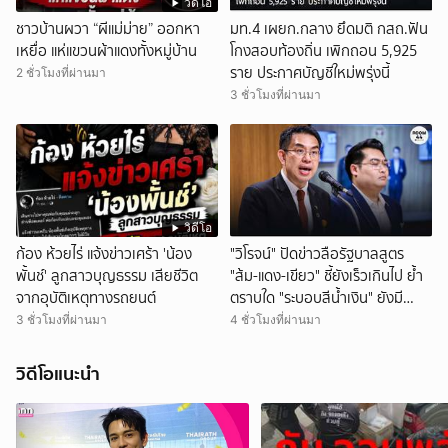
วิดีโอ
ชาวบ้านผวา “ผีแม่ม่าย” ออกหา
มท.4 เผยก.กลาง ยึดมติ กสถ.ฟัน
เหยื่อ แห่แขวนผ้าแดงทั้งหมู่บ้าน
โกงสอบท้องถิ่น เพิกถอน 5,925
ราย ประกาศบัญชีใหม่พรุ่งนี้
2 ชั่วโมงที่ผ่านมา
3 ชั่วโมงที่ผ่านมา
วิดีโอ
ก้อง ห้วยไร่ แจ้งข่าวเศร้า 'น้อง
"วิโรจน์" ปัดข่าวลือรัฐบาลสูตร
พั้นช์' ลูกสาวบุญธรรม เสียชีวิต
"ส้ม-แดง-เขียว" ชี้ยังเร็วเกินไป ย้ำ
จากอุบัติเหตุทางรถยนต์
ตราบใด "ระบอบสีน้ำเงิน" ยังมี
อำนาจ สลับขั้วก็ไม่จบ
3 ชั่วโมงที่ผ่านมา
4 ชั่วโมงที่ผ่านมา
วิดีโอแนะนำ