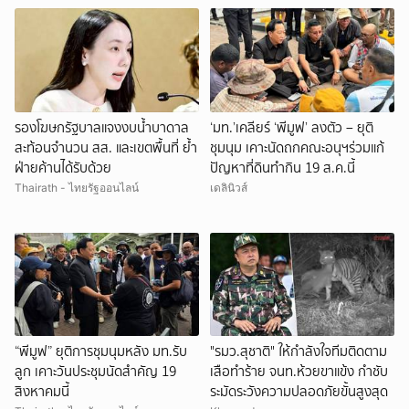
รองโฆษกรัฐบาลแจงงบน้ำบาดาล
‘มท.’เคลียร์ ‘พีมูฟ’ ลงตัว – ยุติ
สะท้อนจำนวน สส. และเขตพื้นที่ ย้ำ
ชุมนุม เคาะนัดถกคณะอนุฯร่วมแก้
ฝ่ายค้านได้รับด้วย
ปัญหาที่ดินทำกิน 19 ส.ค.นี้
Thairath - ไทยรัฐออนไลน์
เดลินิวส์
“พีมูฟ” ยุติการชุมนุมหลัง มท.รับ
"รมว.สุชาติ" ให้กำลังใจทีมติดตาม
ลูก เคาะวันประชุมนัดสำคัญ 19
เสือทำร้าย จนท.ห้วยขาแข้ง กำชับ
สิงหาคมนี้
ระมัดระวังความปลอดภัยขั้นสูงสุด