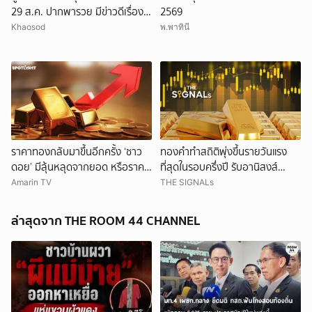
29 ส.ค. ปากพารวย มีข่าวดีเรื่อง
2569
เงิน-ค้าขาย
Khaosod
พ.พาทินี
ราคาทองกลับมาขึ้นอีกครั้ง ‘ชาว
ทองคำทำสถิติพุ่งขึ้นรายวันแรง
ดอย’ มีลุ้นหลุดจากยอด หรือราคา
ที่สุดในรอบครึ่งปี รับอานิสงส์
จะลงอีก?
ดอลลาร์อ่อนค่า
Amarin TV
THE SIGNALs
ล่าสุดจาก THE ROOM 44 CHANNEL