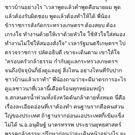
ชาวบ้านอย่างไร ”เวลาพูดแล้วคำพูดคือนายผม พูด
แล้วต้องรับผิดชอบ พูดแล้วต้องทำให้ได้ พี่น้อง
ข้าราชการสังกัดกระทรวงเกษตรฯ ต้องสยบ ต้อง
เกรงใจ ทำงานด้วยให้เราด้วยหัวใจ ใช้หัวใจใส่สมอง
ทำงานไม่ใช่ให้สมองสั่งใจ“ เวลารัฐมนตรีเกษตรฯ ไป
ตรวจราชการ ปลัดอธิบดี เขาจะเดินตาม เขาให้ใจ
“ครอบครัวกล้าธรรม กำกับดูแลกระทรวงเกษตรฯ
จนถึงปัจจุบันก็ยังดูแลอยู่ สิ่งไหน อย่างไหนที่รับปาก
ชาวบ้านแล้วเราทำ” พี่น้องถามว่าจะมีมาตรการอะไร
ดูแลชาวนาที่เวลานี้เดือดร้อนทุกหย่อมหญ้า
จ.สกลนครน้ำท่วมทั้งจังหวัดต้นกล้าตายทั้งหมด นี่คือ
เรื่องละเอียดอ่อนที่เราต้องทำ คนฐานรากคือคนส่วน
ใญ่ของประเทศ ถ้าฐานรากอ่อนแอประเทศก็เข้มแข็ง
ไม่ได้ น.อ.อนุดิษฐ์ นาครทรรพ ประธานยุทธศาสตร์
พรรคกล้าธรรม ปรึกษาก่อนว่าจะเดินหน้าอย่างไร จะ