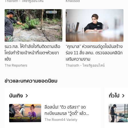
Thairath - ไทยรัฐออนไลน์
Khaosod
รมว.ทส. ให้กำลังใจทีมติดตามเสือ
“ศุภมาส” ห่วงเทรนด์ดูดไขมันสร้าง
โคร่งทำร้ายเจ้าหน้าที่เขตฯห้วยขา
ร่อง 11 สั่ง สคบ. ตรวจสอบคลินิก
แข้ง
เสริมความงาม
The Reporters
Thairath - ไทยรัฐออนไลน์
ข่าวและบทความยอดนิยม
บันเทิง
ทั่วไป
ลือสนั่น! "ดิว อริสรา" จด
ทะเบียนสมรส "วู้ดดี้" แล้ว
แฟนๆ จับตาข่าวดีอีกเด้ง
The Room44 Variety