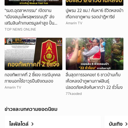
"รมต.อุตสาหกรรม" เปิดงาน
ปูพรม 22 ชม.! ค้นหา6 ชีวิตหลงป่า
"เมืองสมุนไพรสุพรรณบุรี" ส่ง
เทือกเขาภูพาน รอดปาฏิหาริย์
เสริมสินค้าเกษตรมูลค่าสูง ปั้น
Amarin TV
สินค้าสุขภาพพรีเมี่ยม ยกระดับสู่
TOP NEWS ONLINE
Medical Food Hub
กองทัพภาคที่ 2 ชี้แจง กรณีบุคคล
สิ้นสุดการรอคอย! 6 ชาวบ้านเก็บ
ภายนอกใช้อาวุธปืนยิงตนเอง
เห็ดหลงป่าภูพานกาฬสินธุ์
ปลอดภัยหลังค้นหากว่า 22 ชั่วโมง
Amarin TV
77kaoded
ข่าวและบทความยอดนิยม
ไลฟ์สไตล์
บันเทิง