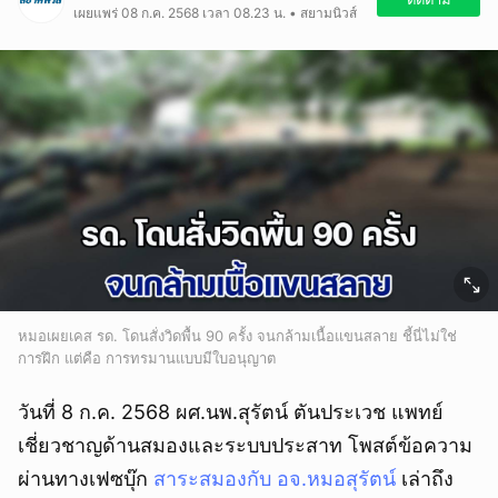
เผยแพร่ 08 ก.ค. 2568 เวลา 08.23 น. • สยามนิวส์
หมอเผยเคส รด. โดนสั่งวิดพื้น 90 ครั้ง จนกล้ามเนื้อแขนสลาย ชี้นี่ไม่ใช่
การฝึก แต่คือ การทรมานแบบมีใบอนุญาต
วันที่ 8 ก.ค. 2568 ผศ.นพ.สุรัตน์ ตันประเวช แพทย์
เชี่ยวชาญด้านสมองและระบบประสาท โพสต์ข้อความ
ผ่านทางเฟซบุ๊ก
สาระสมองกับ อจ.หมอสุรัตน์
เล่าถึง