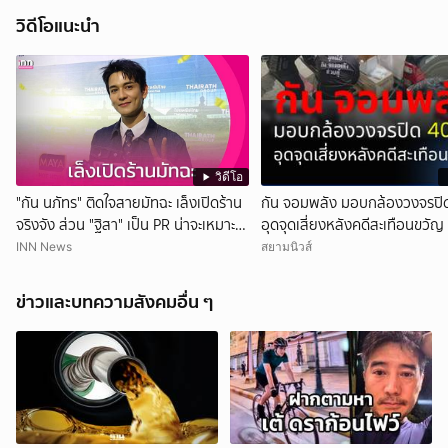
วิดีโอแนะนำ
วิดีโอ
"กัน นภัทร" ติดใจสายมัทฉะ เล็งเปิดร้าน
กัน จอมพลัง มอบกล้องวงจรปิด
จริงจัง ส่วน "ฐิสา" เป็น PR น่าจะเหมาะ
อุดจุดเสี่ยงหลังคดีสะเทือนขวัญ
กว่า
INN News
สยามนิวส์
ข่าวและบทความสังคมอื่น ๆ