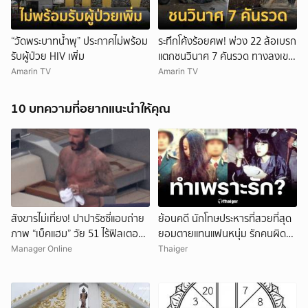
“วัดพระบาทน้ำพุ” ประกาศไม่พร้อม
ระทึกโค้งร้อยศพ! พ่วง 22 ล้อเบรก
รับผู้ป่วย HIV เพิ่ม
แตกชนวินาศ 7 คันรวด ทางลงเขา
304
Amarin TV
Amarin TV
10 บทความที่อยากแนะนำให้คุณ
สังขารไม่เที่ยง! ปาปารัซซี่แอบถ่าย
ย้อนคดี นักโทษประหารที่สวยที่สุด
ภาพ “เบ็คแฮม” วัย 51 ไร้ฟิลเตอร์
ยอมตายแทนแฟนหนุ่ม รักคนผิด
เผยให้เห็นผมบาง-ศีรษะล้าน
ชีวิตดิ่งเหว
Manager Online
Thaiger