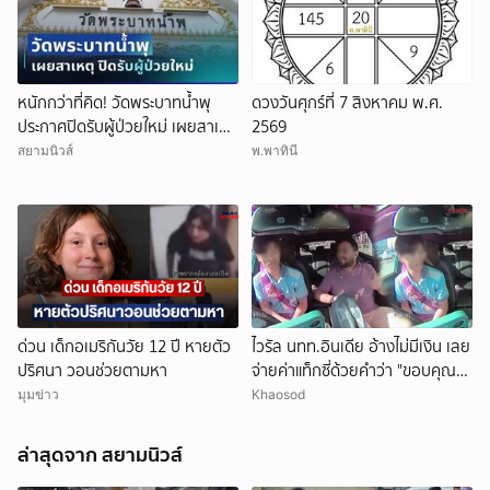
หนักกว่าที่คิด! วัดพระบาทน้ำพุ
ดวงวันศุกร์ที่ 7 สิงหาคม พ.ศ.
ประกาศปิดรับผู้ป่วยใหม่ เผยสาเหตุ
2569
สุดสะเทือนใจ
สยามนิวส์
พ.พาทินี
ยกเลิก
ด่วน เด็กอเมริกันวัย 12 ปี หายตัว
ไวรัล นทท.อินเดีย อ้างไม่มีเงิน เลย
ปริศนา วอนช่วยตามหา
จ่ายค่าแท็กซี่ด้วยคำว่า "ขอบคุณ"
คนขับอึ้ง แห่วิจารณ์
มุมข่าว
Khaosod
ล่าสุดจาก สยามนิวส์