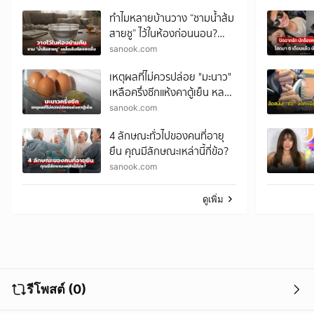
ทำไมหลายบ้านวาง “ชามน้ำส้ม
สายชู” ไว้ในห้องก่อนนอน?
เคล็ดลับราคาประหยัด ตื่นมา
sanook.com
อาจพบความต่าง!
เหตุผลที่ไม่ควรปล่อย "มะนาว"
เหลือครึ่งซีกแห้งคาตู้เย็น หลาย
คนพลาดไม่รู้ตัว
sanook.com
4 ลักษณะทั่วไปของคนที่อายุ
ยืน คุณมีลักษณะเหล่านี้กี่ข้อ?
sanook.com
ดูเพิ่ม
รีโพสต์ (0)