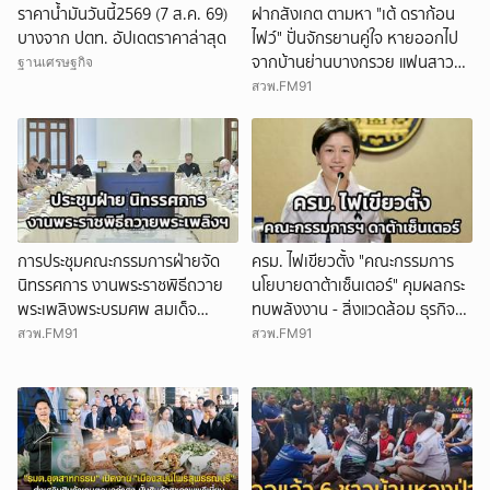
ราคาน้ำมันวันนี้2569 (7 ส.ค. 69)
ฝากสังเกต ตามหา "เต้ ดราก้อน
บางจาก ปตท. อัปเดตราคาล่าสุด
ไฟว์" ปั่นจักรยานคู่ใจ หายออกไป
จากบ้านย่านบางกรวย แฟนสาว
ฐานเศรษฐกิจ
เห็นผิดปกติ รุดแจ้งความหวั่นเกิด
สวพ.FM91
เหตุร้าย
การประชุมคณะกรรมการฝ่ายจัด
ครม. ไฟเขียวตั้ง "คณะกรรมการ
นิทรรศการ งานพระราชพิธีถวาย
นโยบายดาต้าเซ็นเตอร์" คุมผลกระ
พระเพลิงพระบรมศพ สมเด็จ
ทบพลังงาน - สิ่งแวดล้อม ธุรกิจ
พระนางเจ้าสิริกิติ์ พระบรม
ต้องเกิดประโยชน์ต่อประเทศแท้จริง
สวพ.FM91
สวพ.FM91
ราชินีนาถ พระบรมราชชนนีพันปี
หลวง