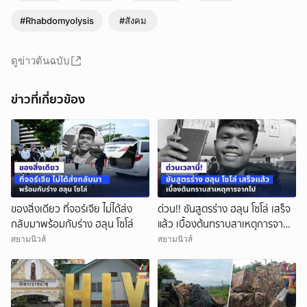
#Rhabdomyolysis
#สังคม
ดูข่าวต้นฉบับ
ข่าวที่เกี่ยวข้อง
ของสิ่งเดียว ที่จอร์เจีย ไม่ได้ส่ง
ด่วน!! ชันสูตรร่าง ฮลุน โซโล่ เสร็จ
กลับมาพร้อมกับร่าง ฮลุน โซโล่
แล้ว เบื้องต้นทราบสาเหตุการจาก
ไป
สยามนิวส์
สยามนิวส์