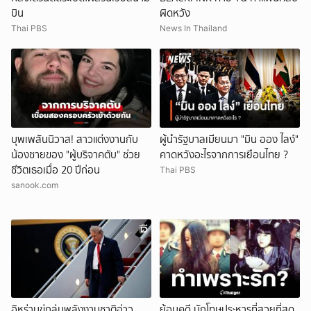
บิน
ผิดหวัง
Thai PBS
News In Thailand
บุพเพสันนิวาส! สาวแต่งงานกับ
ผู้นำรัฐบาลเมียนมา "มิน ออง ไลง์"
น้องชายของ "ผู้บริจาคตับ" ช่วย
คาดหวังอะไรจากการเยือนไทย ?
ชีวิตเธอเมื่อ 20 ปีก่อน
Thai PBS
sanook.com
อิหร่านขู่ถล่มพลังงานชาติอ่าว
ย้อนคดี นักโทษประหารที่สวยที่สุด