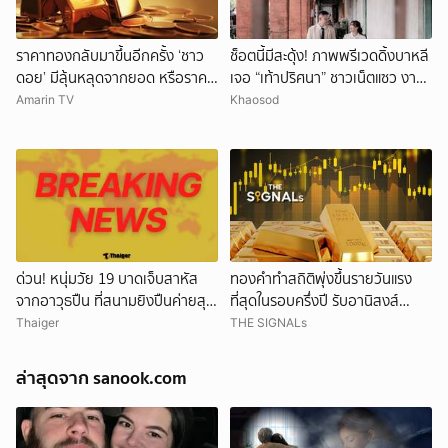
ราคาทองกลับมาขึ้นอีกครั้ง ‘ชาว
ช็อตนี้มีสะดุ้ง! ภาพพรีเวดดิ้งบาหลี
ดอย’ มีลุ้นหลุดจากยอด หรือราคา
เจอ “เท้าปริศนา” ชาวเน็ตแซว งาน
จะลงอีก?
แต่งหรือหนังผี
Amarin TV
Khaosod
ด่วน! หนุ่มวัย 19 บาดเจ็บสาหัส
ทองคำทำสถิติพุ่งขึ้นรายวันแรง
จากอาวุธปืน ที่สนามยิงปืนค่ายสุร
ที่สุดในรอบครึ่งปี รับอานิสงส์
นารี โคราช ตำรวจเร่งสอบสาเหตุ
ดอลลาร์อ่อนค่า
Thaiger
THE SIGNALs
ล่าสุดจาก sanook.com