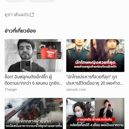
ดูข่าวต้นฉบับ
ข่าวที่เกี่ยวข้อง
ช็อก! อินฟลูคนดังเม็กซิโก ผู้
"นักโทษประหารที่สวยที่สุด" ถูก
ติดตามมากกว่า 6 แสนคน ถูกยิง
ประหารชีวิตเมื่ออายุ 20 เผยคำขอ
ดับกลางไลฟ์สด
สุดท้ายสุดสะเทือนใจ
Thaiger
sanook.com