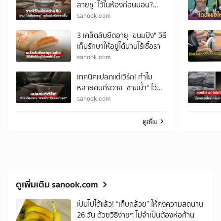
สายชู” ไว้ในห้องก่อนนอน?
เคล็ดลับราคาประหยัด ตื่นมา
sanook.com
อาจพบความต่าง!
3 เคล็ดลับยืดอายุ "ขนมปัง" วิธี
เก็บรักษาให้อยู่ได้นานไร้เชื้อรา
sanook.com
เทคนิคแปลกแต่เวิร์ก! ทำไม
หลายคนถึงวาง "ชามน้ำ" ไว้บน
เบาะรถ?
sanook.com
ดูเพิ่ม
ดูเพิ่มเติม sanook.com
เป็นไปได้แล้ว! “เก็บกล้วย” ให้คงความสดนาน
26 วัน ด้วยวิธีง่ายๆ ไม่จำเป็นต้องห่อก้าน