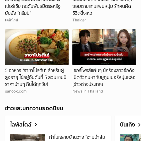
เปอร์เซีย กดดันพันธมิตรสหรัฐ
ยอมตายแทนแฟนหนุ่ม รักคนผิด
ยับยั้ง “ทรัมป์”
ชีวิตดิ่งเหว
เดลินิวส์
Thaiger
5 อาหาร "ราชาโปรตีน" สำหรับผู้
เซอร์ไพรส์แฟนๆ นักร้องสาวชื่อดัง
สูงอายุ ไข่อยู่อันดับที่ 5 ส่วนแชมป์
เปิดตัวคบหากับยูทูบเบอร์หนุ่มหล่อ
ราคาบ้านๆ กินได้ทุกวัย!
(ข่าวต่างประเทศ)
sanook.com
News In Thailand
ข่าวและบทความยอดนิยม
ไลฟ์สไตล์
บันเทิง
ทำไมหลายบ้านวาง “ชามน้ำส้ม