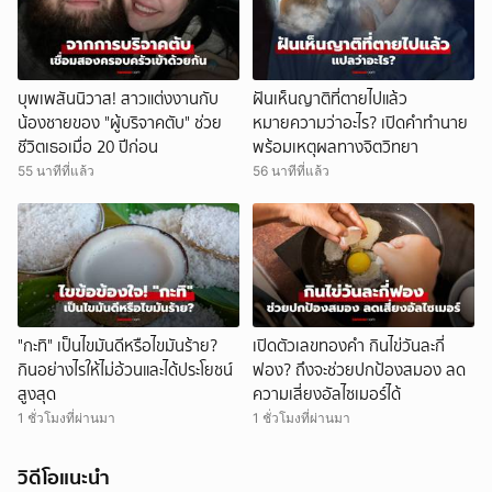
บุพเพสันนิวาส! สาวแต่งงานกับ
ฝันเห็นญาติที่ตายไปแล้ว
น้องชายของ "ผู้บริจาคตับ" ช่วย
หมายความว่าอะไร? เปิดคำทำนาย
ชีวิตเธอเมื่อ 20 ปีก่อน
พร้อมเหตุผลทางจิตวิทยา
55 นาทีที่แล้ว
56 นาทีที่แล้ว
"กะทิ" เป็นไขมันดีหรือไขมันร้าย?
เปิดตัวเลขทองคำ กินไข่วันละกี่
กินอย่างไรให้ไม่อ้วนและได้ประโยชน์
ฟอง? ถึงจะช่วยปกป้องสมอง ลด
สูงสุด
ความเสี่ยงอัลไซเมอร์ได้
1 ชั่วโมงที่ผ่านมา
1 ชั่วโมงที่ผ่านมา
วิดีโอแนะนำ