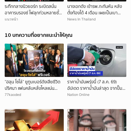
ระทึกกลางนิวยอร์ก ระเบิดสนั่น
นางเอกดัง เข้ารพ.กะทันหัน หลัง
อาคารบรองซ์ ไฟลุกท่วมหลายชั้น
ตั้งท้องได้ 4 เดือน เผยเป็นเบา
ดับ 1 ราย เจ็บอื้อ
หวานขณะตั้งครรภ์ (ตปท)
แนวหน้า
News In Thailand
ยกเลิก
10 บทความที่อยากแนะนำให้คุณ
“ฮลุน โซโล่” ยูทูบเบอร์ดังเสียชีวิต
ราคาน้ำมันพรุ่งนี้ (7 ส.ค. 69)
ปริศนา แฟนคลับหลั่งไหลแน่น
อัปเดต ราคาน้ำมันล่าสุด จากปั๊ม
กาฬสินธุ์ โรงแรมที่พักเต็ม
ใหญ่
77kaoded
Nation Online