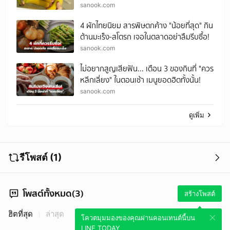
sanook.com
4 ผักไทยนิยม สารพิษตกค้าง "น้อยที่สุด" กิน
ต้านมะเร็ง-สโตรก เจอในตลาดอย่าลืมรีบซื้อ!
sanook.com
ไม่อยากสูญเสียฟัน... เตือน 3 ของกินที่ "ควร
หลีกเลี่ยง" ในตอนเช้า เมนูยอดฮิตทั้งนั้น!
sanook.com
ดูเพิ่ม
รีโพสต์ (1)
โพสต์ทั้งหมด(3)
สร้างโพสต์
ฮิตที่สุด
ล่าสุด
โควตมุมมองของคุณผ่านคอนเทนต์นี้บน
LINE TODAY