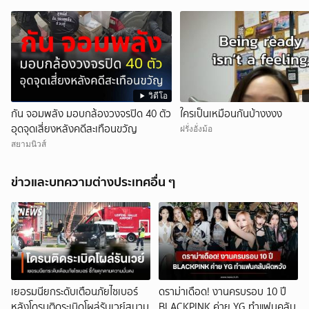
วิดีโอ
กัน จอมพลัง มอบกล้องวงจรปิด 40 ตัว
ใครเป็นเหมือนกันบ้างงงง
อุดจุดเสี่ยงหลังคดีสะเทือนขวัญ
ฝรั่งอั่งม้อ
สยามนิวส์
ข่าวและบทความต่างประเทศอื่น ๆ
เยอรมนียกระดับเตือนภัยไซเบอร์
ดราม่าเดือด! งานครบรอบ 10 ปี
หลังโดรนติดระเบิดโผล่รันเวย์สนาม
BLACKPINK ค่าย YG ทำแฟนคลับ