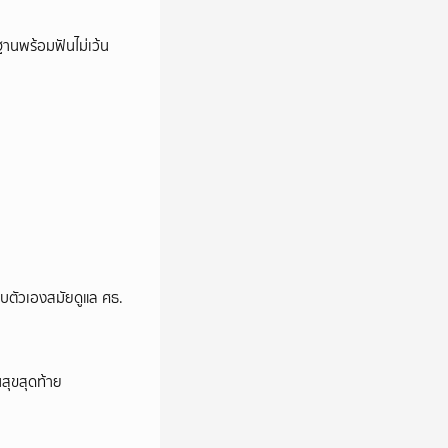
่ทำกินกลับคืน เช่นเดียว
ยู่ในขณะนี้มากที่สุด
านพร้อมฟันไม่เว้น
งอีกครั้ง อนาคตหากได้
่อีกใจก็คิดว่าบางส่วน
y/YTch7hdnews ติดตาม
ิดตาม CH7HD News และ
อบตัวเองสมัยดูแล ศธ.
นสุขสุดท้าย