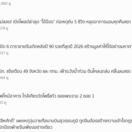
1,660 ดู
ยกเลิก
ไม่สลด! เปิดโพสต์ล่าสุด “ไอ้ป๋อง” ก่อเหตุดับ 5 ชีวิต หลุดอาการนอนคุกคืนแรก ร
578 ดู
เปิด 6 ดาราชายจีนเกิดหลังปี 90 รวยที่สุดปี 2026 สร้างมูลค่าให้ได้อย่างมหาศ
637 ดู
ปภ. แจ้งเตือน 49 จังหวัด และ กทม. เฝ้าระวังน้ำท่วม ดินโคลนถล่ม คลื่นลมแรง
564 ดู
ไฟไหม้อาคาร ใกล้เคียงวัดโพธิ์แก้ว ซอยพระราม 2 ซอย 1
42 ดู
“สีหศักดิ์” เผยเหตุวุ่นวายที่สนามบินสุวรรณภูมิ ทูตจีนต้องสร้างความเข้าใจกฎระ
ปกป้องฝ่ายจีนเพียงอย่างเดียว