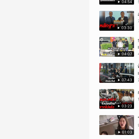
04:54
03:30
04:07
07:43
03:23
01:03