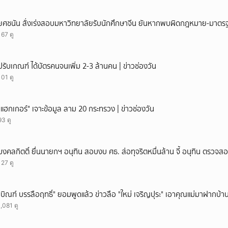
ดไปหมดเเล้ว เหลือเเต่ไม้กระถิน ด้านชาวบ้านเจ้าของพื้นที่ต่างก็ดีใจว่าจะได้พื้นที
ุ 67 ปี เจ้าของที่ดินใกล้กับจุดที่เจ้าหน้าที่อยู่ระหว่างปฏิบัติการเก็บกู้ทุ่นระเบิดอ
ยศชนัน สั่งเร่งสอบมหาวิทยาลัยรับนักศึกษาจีน ยันหากพบผิดกฎหมาย-มาตรฐ
เพราะรอคอยมากกว่า 30 ปี ว่า รู้สึกดีใจที่จะได้กลับเข้าไปทำกินบนที่ดินของตัวเอ
167 ดู
่ดินทำกินของตัวเองทั้งหมด 14 ไร่นั้น ตอนแรกตั้งใจจะทำการเกษตร ทำไร่ทำนา แต
นนใหญ่ ๆ เข้าไปในพื้นที่ กดติดตามช่อง CH7HD News ได้ที่ : https://cutt.l
ี่ : https://news.ch7.com #ข่าวเย็นประเด็นร้อน #ข่าวช่อง7 #CH7HDNEWS ต
ปรับเกณฑ์ ได้บัตรคนจนเพิ่ม 2-3 ล้านคน | ข่าวช่องวัน
 https://linktr.ee/ch7hdnews_tero
101 ดู
"แฮกเกอร์" เจาะข้อมูล ลาม 20 กระทรวง | ข่าวช่องวัน
93 ดู
มงคลกิตติ์ ยื่นนายกฯ อนุทิน สอบงบ ศธ. ส่อทุจริตหมื่นล้าน จี้ อนุทิน ตรวจส
127 ดู
"บิณฑ์ บรรลือฤทธิ์" ยอมพูดแล้ว ข่าวลือ "ใหม่ เจริญปุระ" เอาคุณแม่มาฝากบ้า
1,081 ดู