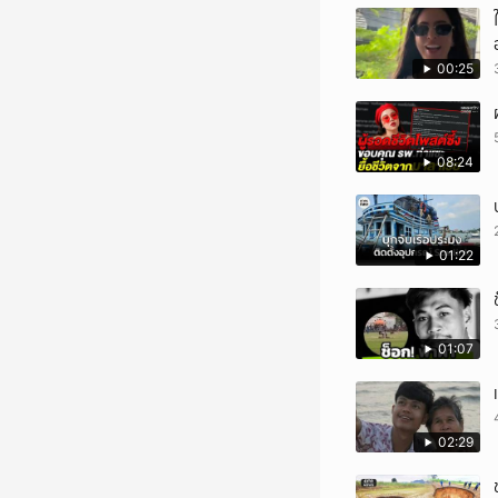
00:25
08:24
01:22
01:07
02:29