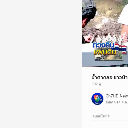
น้ำตาคลอ ชาวบ้านรอ
392 ดู
Ch7HD News 
อัพเดต 14 ต.ค.
เล่นอัตโนมัติ