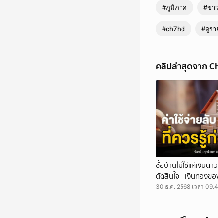
#ภูมิภาค
#ข่าว
#ch7hd
#ดูรา
คลิปล่าสุดจาก C
น้ำตาคลอ ชาวบ้านรอวันได
ข่าวเย็นประเด็นร้อน - เ
ชาวบ้านหลายคนถึงกับน
ซื้อบ้านไม่ใช่แค่เงินดา
ความตื้นตันใจ ของชาวบ้
ตัดสินใจ | เงินทองขอ
ระเบิดยังพบระเบิดสังหาร
บ้านหนองหญ้าแก้ว อีกจ
30 ธ.ค. 2568 เวลา 09.4
พร้อมสมพร เพชรจิตต์ ผู
นานกว่า 30 ปี ฃเพื่อห
โดยการเข้าสำรวจวันนี้ เ