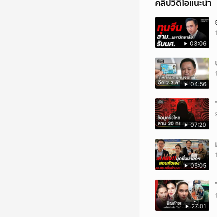
คลิปวิดีโอแนะนำ
เเดง กัมพูชาได้ลักลอบตั
กับนายสมพงษ์ วงชมภู อาย
เล่าด้วยความตื้นตันใจ 
เข้าไปใช้ประโยชน์ในที
03:06
จะให้ที่ทหารเอาไปทำถ
ข่าวสารเพิ่มเติมได้ท
TERO Digital ได้ที่ :
04:56
07:20
05:05
27:01