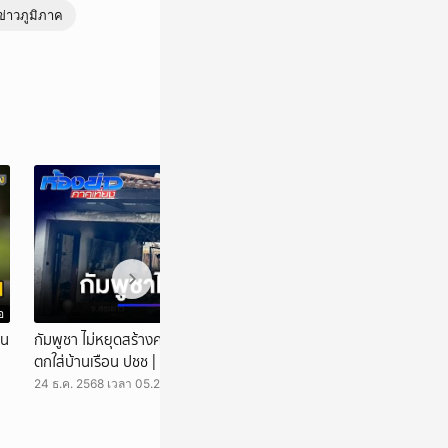
ข่าวภูมิภาค
ย่างต่อเนื่อง ขณะที่
อ
วิดีโอ
บุญราโส น้ำตาแห่ง
าน
กัมพูชา ไม่หยุดสร้างความเสียหาย ยิง BM-21
ทหารกัมพูชาสกัดค
ขณะที่ชุดเก็บกู้ทุน
ตกใส่บ้านเรือน ปชช | ห้องข่าวภาคเที่ยง
เปต | ห้องข่าวภาคเ
คคล ในพื้นที่ปฏิบัติการ
ดียวกันกองกำลังบูรพา
24 ธ.ค. 2568 เวลา 05.20 น.
24 ธ.ค. 2568 เวลา 0
ว 18 ราย ที่ถูกบุกรุกมา
2 บ้านหนองหญ้าเเก้ว
้ใหญ่เช่น ไม้ประดู่ ไม้