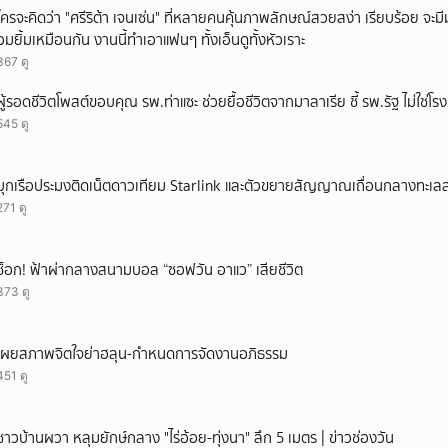
ใครจะคิดว่า "ศรีริต้า เจนเซ่น" ที่หลายคนคุ้นภาพลักษณ์สวยสง่า เรียบร้อย จะมีมุมโ
อมยิ้มเหมือนกัน งานนี้ทำเอาแฟนๆ ทั้งเอ็นดูทั้งหัวเราะ
367 ดู
ผู้รอดชีวิตโพสต์ขอบคุณ รพ.ท่าแซะ ช่วยยื้อชีวิตจากมาลาเรีย ชี้ รพ.รัฐ ไม่ใช่โ
545 ดู
บุกเรือประมงติดเน็ตดาวเทียม Starlink และตัวขยายสัญญาณเถื่อนกลางทะเ
271 ดู
ช็อก! ฟ้าผ่ากลางสนามบอล “ซอฟวัน อาแว” เสียชีวิต
373 ดู
เผยสภาพจิตใจย่าฮลุน-กำหนดการจัดงานอภิธรรม
451 ดู
ชาวบ้านผวา หลุมยักษ์กลาง "ไร่อ้อย-ทุ่งนา" ลึก 5 เมตร | ข่าวช่องวัน