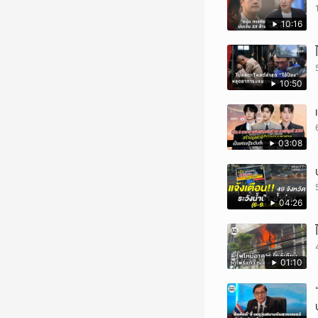
10:16
10:50
03:08
04:26
01:10