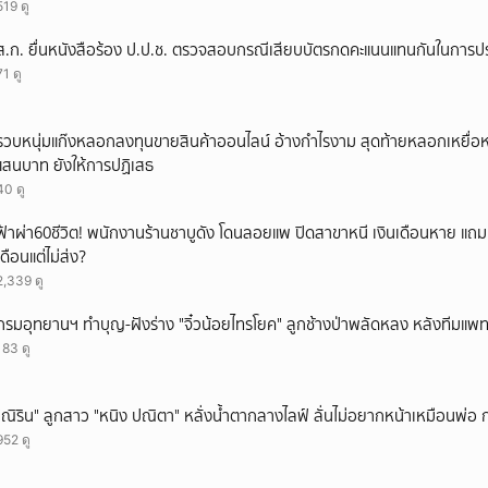
519 ดู
ส.ก. ยื่นหนังสือร้อง ป.ป.ช. ตรวจสอบกรณีเสียบบัตรกดคะแนนแทนกันในการป
71 ดู
รวบหนุ่มแก๊งหลอกลงทุนขายสินค้าออนไลน์ อ้างกำไรงาม สุดท้ายหลอกเหยื่อห
แสนบาท ยังให้การปฏิเสธ
40 ดู
ฟ้าผ่า60ชีวิต! พนักงานร้านชาบูดัง โดนลอยแพ ปิดสาขาหนี เงินเดือนหาย แถ
เดือนแต่ไม่ส่ง?
2,339 ดู
กรมอุทยานฯ ทำบุญ-ฝังร่าง "จิ๋วน้อยไทรโยค" ลูกช้างป่าพลัดหลง หลังทีมแพทย์ยื
183 ดู
"ณิริน" ลูกสาว "หนิง ปณิตา" หลั่งน้ำตากลางไลฟ์ ลั่นไม่อยากหน้าเหมือนพ่อ
952 ดู