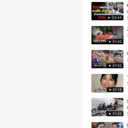
03:44
01:42
07:22
01:13
01:32