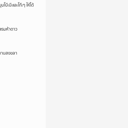
บ๊ะบ๊ะและโก๊ะๆ ให้ได้
รงแรมห้าดาว
ลสาบสงขลา