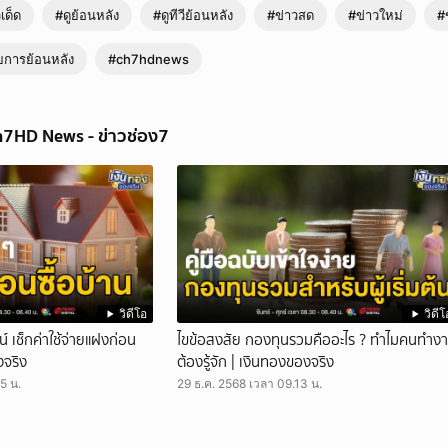
เด็ด
#ดูย้อนหลัง
#ดูทีวีย้อนหลัง
#ข่าวสด
#ข่าวใหม่
#
ยการย้อนหลัง
#ch7hdnews
h7HD News - ข่าวช่อง7
้ที่ดินคืน หลังเจ้าหน้าที่เร่งกู้ระเบิด | ข่าวเย็นประเด็นร้อน
ข้าสู่วันที่ห้าสำหรับปฏิบัติการทวงคืนพื้นแผ่นดินเจ้าหน้าที่เร่งระดมเก็บกู้ทุนระเบิดอ
วิดีโอ
วิดีโ
้ำตาคลอ เพราะ อีกไม่นานก็จะได้ที่ดินมาทำกิน ติดตามรายงานสดกับเกียรติชัย 
วน์ เช็กค่าใช้จ่ายแฝงก่อน
ไขข้อสงสัย กองทุนรวมคืออะไร ? ทำไมคนทำง
าน หลังทหารเร่งเคลียร์พื้นที่เก็บกู้ทุนระเบิด เตรียมคืนผืนดินให้ชาวบ้านได้ทำกิน 
งจริง
ต้องรู้จัก | เงินทองของจริง
บุคคลอย่างต่อเนื่องครับ วันนี้หน่วยเก็บกู้วัตถุระเบิดได้ตรวจพบทุ่นระเบิดสังหารบุ
ำนวน 2 ทุ่น รวมผล ปฏิบัติการ 5 วัน พบทุ่นระเบิดสังหารบุคคล รวม 9 ทุ่น ขณะเ
5 น.
29 ธ.ค. 2568 เวลา 09.13 น.
้ใหญ่บ้านหมู่ 9 บ้านหนองหญ้าเเก้ว เข้าไปในพื้นที่ดินของที่ชาวบ้านหนองหญ้าเเก้
าทางเดินหน้าในการเก็บกู้ทุ่นระเบิด ในบริเวณโซนที่ติดกับบริเวณหลักเขตเเดนที่ 4
ป็นบริเวณเเปลงที่ 187 เเปลงที่ 186 ปัจจุบันเป็นป่ารกทึบ อีกทั้งยังมีข้อมูลว่า ต้นไม