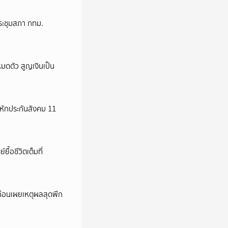
ระชุมสภา กทม.
มดตัว สูญเงินเป็น
มหักประกันสังคม 11
้อชีวิตเต็มที่
 ก่อนเผยเหตุผลสุดพีก