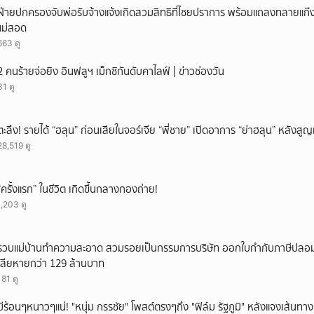
ฝ่ายปกครองจับพ่อรับจ้างแจ้งเกิดสวมสิทธิที่ไชยปราการ พร้อมแถลงทลายแก๊งทุจ
แม่สอด
663 ดู
2 คนร้ายจ่อยิง อินฟลูฯ เม็กซิกันดับคาไลฟ์ | ข่าวช่องวัน
31 ดู
ตะลึง! รายได้ “ฮลุน” ก่อนเสียในจอร์เจีย “พี่ชาย” เปิดอาการ “ย่าฮลุน” หลังส
28,519 ดู
“ครั้งแรก” ในชีวิต เกิดขึ้นกลางกองถ่าย!
1,203 ดู
รวบแม่บ้านทำความสะอาด สวมรอยเป็นกรรมการบริษัท ออกใบกำกับภาษีปลอม
เสียหายกว่า 129 ล้านบาท
181 ดู
มีร้อนๆหนาวๆแน่! "หนุ่ม กรรชัย" โพสต์ตรงๆถึง "ฟิล์ม รัฐภูมิ" หลังแจงเส้นทาง