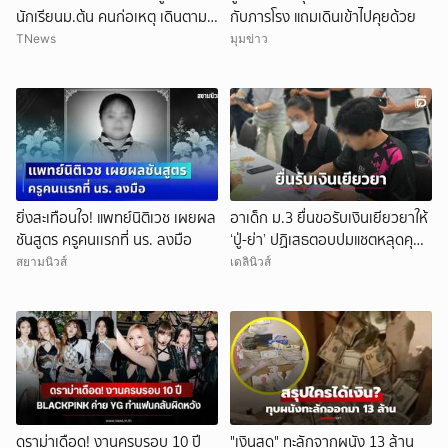
นักเรียนม.ต้น คนก่อเหตุ เดินตาม
กับภารโรง แถมเดินเข้าไปคุยด้วย
หา
TNews
มุมข่าว
ยิ่งสะเทือนใจ! แพทย์นิติเวช เผยผล
อาเด็ก ม.3 ยื่นขอรับเงินเยียวยาให้
ชันสูตร ครูคนเเรกที่ นร. ลงมือ
‘ปู่-ย่า’ ปฏิเสธตอบปมแชตหลุดคุย
แม่ ‘ถูกกลั่นแกล้ง’
สยามนิวส์
เดลินิวส์
ดราม่าเดือด! งานครบรอบ 10 ปี
"เงินสด" ทะลักจากผนัง 13 ล้าน