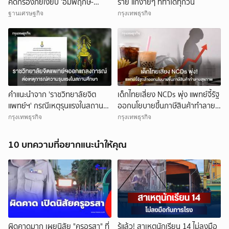
คัดกรองภัยเงียบ ‘อัมพฤกษ์-
ร้าย แก้ง่ายๆ ที่ทำได้ทุกวัน
อัมพาต’
ฐานเศรษฐกิจ
กรุงเทพธุรกิจ
คำแนะนำจาก 'ราชวิทยาลัยจิต
เด็กไทยเสี่ยง NCDs พุ่ง แพทย์จี้รัฐ
แพทย์ฯ' กรณีเหตุรุนแรงในสถาน
ออกนโยบายขึ้นภาษีสินค้าทำลาย
ศึกษา
สุขภาพ
กรุงเทพธุรกิจ
กรุงเทพธุรกิจ
10 บทความที่อยากแนะนำให้คุณ
ผิดคาดมาก เผยนิสัย "ครูอรสา" ที่
รู้แล้ว! สาเหตุนักเรียน 14 ไม่ลงมือ