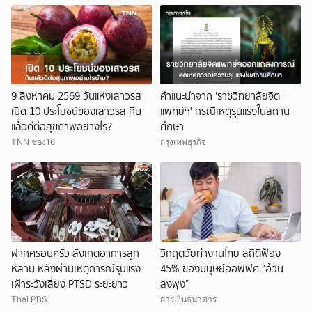
9 สิงหาคม 2569 วันแห่งเสาวรส
คำแนะนำจาก 'ราชวิทยาลัยจิต
เปิด 10 ประโยชน์ของเสาวรส กิน
แพทย์ฯ' กรณีเหตุรุนแรงในสถาน
แล้วดีต่อสุขภาพอย่างไร?
ศึกษา
TNN ช่อง16
กรุงเทพธุรกิจ
ฝากครอบครัว สังเกตอาการลูก
วิกฤตวัยทำงานไทย สถิติฟ้อง
หลาน หลังผ่านเหตุการณ์รุนแรง
45% ของมนุษย์ออฟฟิศ “อ้วน
เฝ้าระวังเสี่ยง PTSD ระยะยาว
ลงพุง”
Thai PBS
การเงินธนาคาร