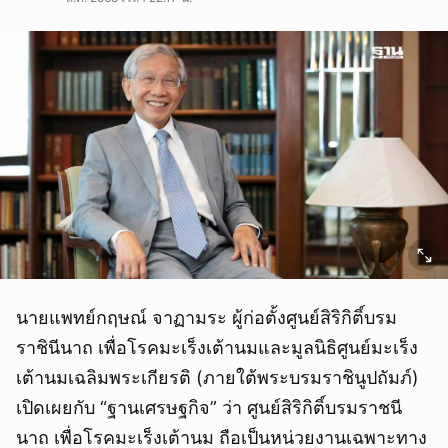
นายแพทย์กฤษณ์ จาฏามระ ผู้ก่อตั้งศูนย์สิริกิติ์บรม
ราชินีนาถ เพื่อโรคมะเร็งเต้านมและมูลนิธิศูนย์มะเร็ง
เต้านมเฉลิมพระเกียรติ (ภายใต้พระบรมราชินูปถัมภ์)
เปิดเผยกับ “ฐานเศรษฐกิจ” ว่า ศูนย์สิริกิติ์บรมราชนี
นาถ เพื่อโรคมะเร็งเต้านม ถือเป็นหน่วยงานเฉพาะทาง