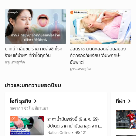
ปากมี 'กลิ่นขม'ร่างกายส่งซิกโรค
อัลตราซาวนด์หลอดเลือดสมอง
ร้าย แก้ง่ายๆ ที่ทำได้ทุกวัน
คัดกรองภัยเงียบ ‘อัมพฤกษ์-
อัมพาต’
กรุงเทพธุรกิจ
ฐานเศรษฐกิจ
ข่าวและบทความยอดนิยม
ไอที ธุรกิจ
กีฬา
ผลจาก 1 ชั่วโมงที่ผ่านมา
ราคาน้ำมันพรุ่งนี้ (9 ส.ค. 69)
01
อัปเดต ราคาน้ำมันล่าสุด จาก
ปั๊มใหญ่
Nation Online
•
121