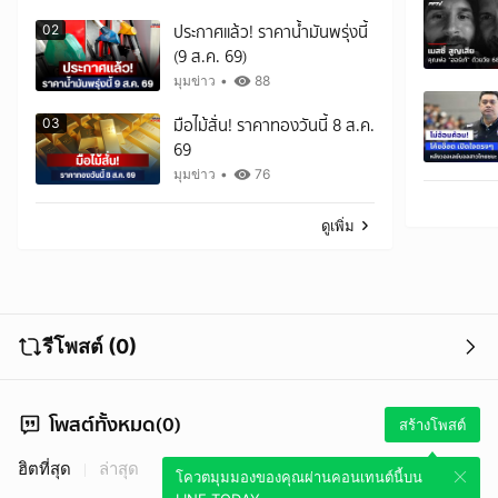
ประกาศแล้ว! ราคาน้ำมันพรุ่งนี้
02
(9 ส.ค. 69)
มุมข่าว
•
88
มือไม้สั่น! ราคาทองวันนี้ 8 ส.ค.
03
69
มุมข่าว
•
76
ดูเพิ่ม
รีโพสต์ (0)
โพสต์ทั้งหมด(0)
สร้างโพสต์
ฮิตที่สุด
ล่าสุด
โควตมุมมองของคุณผ่านคอนเทนต์นี้บน