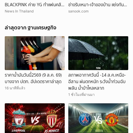
BLACKPINK ค่าย YG ทำแฟนคลับ
ช่างรับเหมา-เจ้าของบ้าน แย่งกัน
ผิดหวัง
วุ่น สุดท้ายศาลตัดสินให้ใคร?!
News In Thailand
sanook.com
ล่าสุดจาก ฐานเศรษฐกิจ
ราคาน้ำมันวันนี้2569 (9 ส.ค. 69)
สภาพอากาศวันนี้ -14 ส.ค.เหนือ-
บางจาก ปตท. อัปเดตราคาล่าสุด
อีสาน ฝนตกหนัก ระวังน้ำท่วมฉับ
พลัน น้ำป่าไหลหลาก
16 นาทีที่แล้ว
1 ชั่วโมงที่ผ่านมา