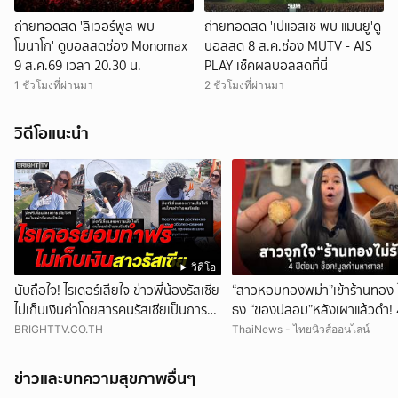
ถ่ายทอดสด 'ลิเวอร์พูล พบ
ถ่ายทอดสด 'เปแอสเช พบ แมนยู'ดู
โมนาโก' ดูบอลสดช่อง Monomax
บอลสด 8 ส.ค.ช่อง MUTV - AIS
9 ส.ค.69 เวลา 20.30 น.
PLAY เช็คผลบอลสดที่นี่
1 ชั่วโมงที่ผ่านมา
2 ชั่วโมงที่ผ่านมา
วิดีโอแนะนำ
วิดีโอ
นับถือใจ! ไรเดอร์เสียใจ ข่าวพี่น้องรัสเซีย
“สาวหอบทองพม่า”เข้าร้านทอง 
ไม่เก็บเงินค่าโดยสารคนรัสเซียเป็นการ
ธง “ของปลอม”หลังเผาแล้วดำ! 4
ขอโทษ
มา ช็อกมูลค่าพุ่งมหาศาล!
BRIGHTTV.CO.TH
ThaiNews - ไทยนิวส์ออนไลน์
ข่าวและบทความสุขภาพอื่นๆ