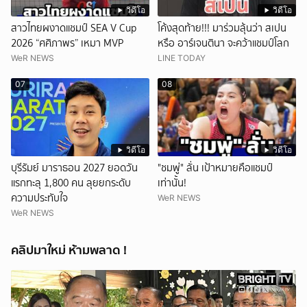
วิดีโอ
วิดีโอ
สาวไทยผงาดแชมป์ SEA V Cup
โค้งสุดท้าย!!! มาร่วมลุ้นว่า สเปน
2026 “ศศิภาพร” เหมา MVP
หรือ อาร์เจนตินา จะคว้าแชมป์โลก
WeR NEWS
LINE TODAY
07
08
วิดีโอ
วิดีโอ
บุรีรัมย์ มาราธอน 2027 ยอดวัน
"ชมพู่" ลั่น เป้าหมายคือแชมป์
แรกทะลุ 1,800 คน ลุยยกระดับ
เท่านั้น!
ความประทับใจ
WeR NEWS
WeR NEWS
คลิปมาใหม่ ห้ามพลาด !