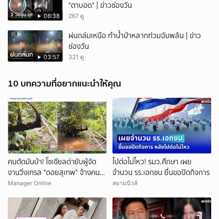
"ตาบอด" | ข่าวช่องวัน
06:38
267 ดู
ฝนถล่มเหนือ ทำน้ำป่าหลากท่วมฉับพลัน | ข่าว
ช่องวัน
03:57
321 ดู
10 บทความที่อยากแนะนำให้คุณ
คนตัดมันบ้า! โซเชียลด่ายับผู้จัด
ไปต่อไม่ไหว! รมว.ศึกษา เผย
งานวิ่งเทรล "ดอยสุเทพ" จ้างคน
จำนวน รร.เอกชน ยื่นขอปิดกิจการ
ตัดต้นไม้ปรับเส้นทางในเขตอุทยา
Manager Online
สยามนิวส์
นฯ อ้างเข้าใจผิด