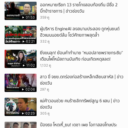
ออกหมายเรียก 13 รายโกงสอบท้องถิ่น มีชื่อ 2
บิ๊กข้าราชการ | ข่าวช่องวัน
01:53
359 ดู
ผู้บริหาร EngineAI ลงสนามประลอง ถูกหุ่นยนต์
ฮิวแมนนอยด์ล้ม โชว์ศักยภาพสุดล้ำ
02:21
332 ดู
ยิ่งขนลุก! ย้อนคำทำนาย “หมอปลายพรายกระซิบ”
เตือนไฟไหม้สถานบันเทิง ก่อนเกิดเหตุสลด!
11:02
1,132 ดู
สาว ขี่ จยย.ตกร่องก่อสร้างเหล็กเสียบสาหัส | ข่าว
ช่องวัน
02:06
297 ดู
แม่ค้าวอนช่วย คนร้ายลักทรัพย์สูญ 6 แสน | ข่าว
ช่องวัน
02:23
305 ดู
ป๋องธง โหดเหี้_ยม! เดชา เผย โอกาสลงโทษประ