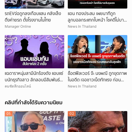
รถEVจ่อถูกลงเกือบแสน คลังเล็ง
แอน ทองประสม เผยนาทีถูก
ดึงค่ายรถ ตั้งโรงงานในไทย
ลูกบอลกระแทกใบหน้า โชคดีไม่บาด
เจ็บรุนแรง
Manager Online
News In Thailand
แฉดาราหนุ่มสามีนักร้องดัง แอบแซ่
ช็อตฟีลเวอร์ จ๊ะ นงผณี ถูกขุดภาพ
บนักธุรกิจสาว ลักลอบมีสัมพันธ์
ในอดีต เจอชาวเน็ตทักแรง ก่อน
สัปดาห์ละ 2 ครั้ง
ตอบกลับสุดพีก
คมชัดลึกออนไลน์
News In Thailand
คลิปที่กำลังได้รับความนิยม
01
02