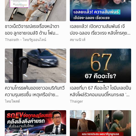
ชาวเน็ตวิจารณ์แรงเรื่องหน้าตา
เฉลยเเล้ว! เปิดความสัมพันธ์ เจ๊
ของ ลูกชายเจมส์จิ ด้าน โฟม
ปอง-ฉลอง เรี่ยวเเรง หลังโทรคุย
ภรรยา ไม่อยู่เฉย สวนกลับทันที
กลางรายการ
Thairath - ไทยรัฐออนไลน์
สยามนิวส์
ความโกรธแค้นของชาวอเมริกันทวี
เฉลยที่มา 67 คืออะไร? ไขมีมเลขปั่น
ความรุนแรงขึ้น เหตุเครือข่าย
หลังโผล่รัวคอมเมนต์โหนกระแส ‘ยู
กล้องCCTVละเมิดความเป็นส่วน
ทูบเบอร์หัวสี’
ไทยโพสต์
Thaiger
ตัว