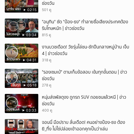
ช่องวัน
ยกเลิก
02:15
501 ดู
"อนุทิน" ซัด "ป๋อง-ธง" ทำลายชื่อเสียงประเทศต้อง
รับโทษหนัก | ข่าวช่องวัน
03:34
815 ดู
งานบวชเดือด! วัยรุ่นไล่ชน-ชักปืนกลางหมู่บ้าน เจ็บ
4 | ข่าวช่องวัน
04:31
318 ดู
"รองเซมเบ้" ตามเก็บข้อสอบ เข้มทุกขั้นตอน | ข่าว
ช่องวัน
05:18
278 ดู
หนุ่มส่งพัสดุงง ถูกรถ SUV ถอยชนแล้วหนี | ข่าว
ช่องวัน
03:33
400 ดู
จอนนี่ มือปราบ ลั่นเดือด! คนอย่างป๋อง-ธง ต้อง
ยิ_ทิ้ง ไม่ใช่ปล่อยเข้าออกคุกเป็นว่าเล่น