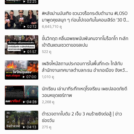
02:25
#หลังม่านบันเทิง ชวนวงร็อกระดับตำนาน #LOSO
มาพูดคุยสนุก ๆ ก่อนไปเจอกันในคอนเสิร์ต '30 ปี
LOSO นานเท่าไรก็รอ'
02:12
6,645,710 ดู
ขั้นวิกฤต คลื่นอพยพนับพันคนจากโมร็อกโก ทะลัก
เข้าดินแดนเซวตาของสเปน
01:57
522 ดู
เพลิงไหม้สถานประกอบการในพื้นที่กะตะ ใกล้กับ
สำนักงานเทศบาลตำบลกะรน อำเภอเมือง จังหวัด
ภูเก็ต
07:00
1,010 ดู
นักเรียน เล่านาทีระทึกเหตุโรงเรียน เผยปลอดภัยดี
วอนหยุดแชร์ภาพ
04:28
2,268 ดู
ตำรวจตากใบดับ 2 เจ็บ 3 คนร้ายยิงต่อสู้ | ข่าว
ช่องวัน
04:13
275 ดู