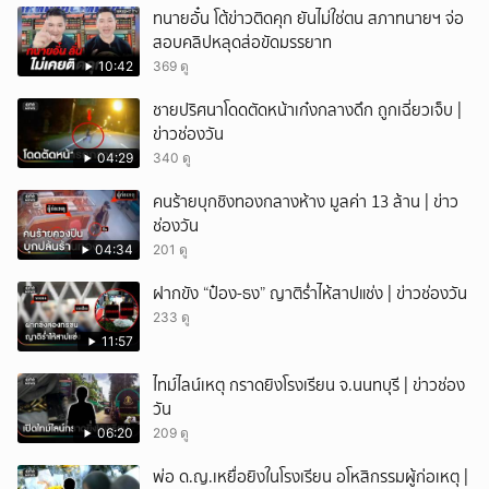
ทนายอั๋น โต้ข่าวติดคุก ยันไม่ใช่ตน สภาทนายฯ จ่อ
สอบคลิปหลุดส่อขัดมรรยาท
10:42
369 ดู
ชายปริศนาโดดตัดหน้าเก๋งกลางดึก ถูกเฉี่ยวเจ็บ |
ข่าวช่องวัน
04:29
340 ดู
คนร้ายบุกชิงทองกลางห้าง มูลค่า 13 ล้าน | ข่าว
ช่องวัน
04:34
201 ดู
ฝากขัง “ป๋อง-ธง” ญาติร่ำไห้สาปแช่ง | ข่าวช่องวัน
233 ดู
11:57
ไทม์ไลน์เหตุ กราดยิงโรงเรียน จ.นนทบุรี | ข่าวช่อง
วัน
06:20
209 ดู
พ่อ ด.ญ.เหยื่อยิงในโรงเรียน อโหสิกรรมผู้ก่อเหตุ |