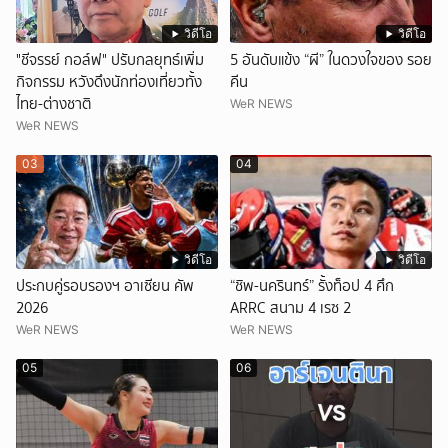
วิดีโอ
วิดีโอ
"ชีจรรย์ กอล์ฟ" ปรับกลยุทธ์เพิ่ม
5 อันดับแข้ง “ผี” ในดวงใจของ รอย
กิจกรรม หวังดึงนักท่องเที่ยวทั้ง
คีน
ไทย-ต่างชาติ
WeR NEWS
WeR NEWS
03
04
วิดีโอ
วิดีโอ
ประกบคู่รอบรองฯ อาเซียน คัพ
“ชิพ-นครินทร์” รั้งท็อป 4 ศึก
2026
ARRC สนาม 4 เรซ 2
WeR NEWS
WeR NEWS
05
06