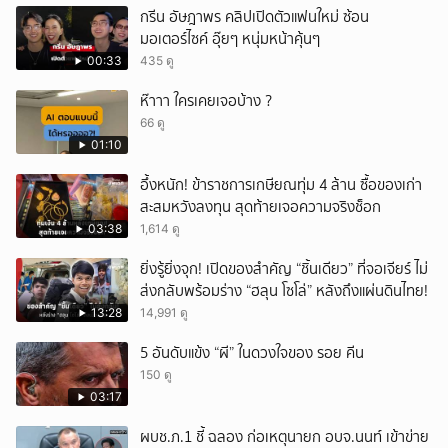
กรีน อัษฎาพร คลิปเปิดตัวแฟนใหม่ ซ้อน
มอเตอร์ไซค์ อุ๊ยๆ หนุ่มหน้าคุ้นๆ
00:33
435 ดู
ห๊าาา ใครเคยเจอบ้าง ?
66 ดู
01:10
อึ้งหนัก! ข้าราชการเกษียณทุ่ม 4 ล้าน ซื้อของเก่า
สะสมหวังลงทุน สุดท้ายเจอความจริงช็อก
03:38
1,614 ดู
ยิ่งรู้ยิ่งจุก! เปิดของสำคัญ “ชิ้นเดียว” ที่จอเจียร์ ไม่
ส่งกลับพร้อมร่าง “ฮลุน โซโล่” หลังถึงแผ่นดินไทย!
13:28
14,991 ดู
5 อันดับแข้ง “ผี” ในดวงใจของ รอย คีน
150 ดู
03:17
ผบช.ภ.1 ชี้ ฉลอง ก่อเหตุนายก อบจ.นนท์ เข้าข่าย