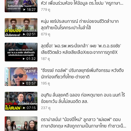
หัว! เพื่อนร่วมห้อง ให้ข้อมูล ตร.ไขปม “ครูภาษา
ไทย”!
18:27
779 ดู
หนุ่ม แชร์ประสบการณ์ ถ่ายบ่อยจนชีวิตลำบาก
สุดท้ายเป็นโรคกระเปาะในลำไส้
02:51
679 ดู
สุดยื้อ! ‘ผอ.รพ.พระนั่งเกล้า’ เผย ‘พ.ต.อ.ธงชัย’
เสียชีวิตแล้ว หลังเสียเลือXเยอะจากการถูกยิX
01:32
187 ดู
"ชีจรรย์ กอล์ฟ" ปรับกลยุทธ์เพิ่มกิจกรรม หวังดึง
นักท่องเที่ยวทั้งไทย-ต่างชาติ
03:57
195 ดู
อนุทิน ลั่นลุยคดี ฉลอง ก่อเหตุนายก อบจ.นนท์ ไร้
ข้อยกเว้น ลั่นไม่สนอดีต สส.
07:15
237 ดู
ดราม่าสนั่น! "น้องปีใหม่" ลูกสาว "แม่แอฟ" ตอบ
ภาษาอังกฤษ หลังถูกถามเป็นภาษาไทย ทำชาวเน็ต