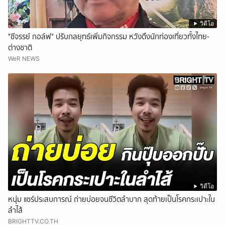
วิดีโอ
"ชีจรรย์ กอล์ฟ" ปรับกลยุทธ์เพิ่มกิจกรรม หวังดึงนักท่องเที่ยวทั้งไทย-
ต่างชาติ
WeR NEWS
วิดีโอ
หนุ่ม แชร์ประสบการณ์ ถ่ายบ่อยจนชีวิตลำบาก สุดท้ายเป็นโรคกระเปาะใน
ลำไส้
BRIGHTTV.CO.TH