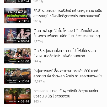
ถกสนั่น!
07:24
1,815 ดู
EP.81รวบกรรมการบริษัทนำเข้ารถหรู คาสนามบิน
สุวรรณภูมิ หลังหนีคดีซุกต่างประเทศนานหลายปี
01:52
186 ดู
เปิดภาพล่าสุด “ลำไย ไหทองคำ” เปลี่ยนไป! อวบ
ขึ้นผิดตา แฟนคลับแห่ทัก “นายห้าง” เฉลยสาเหตุ
ชัด!
06:04
3,175 ดู
เปิด 5 หนุ่มหวานใจดาราสาวโปรไฟล์ไม่ธรรมดา
ปี2026 เปิดตัวรักใหม่คลั่งรักหนักมาก
03:00
192 ดู
“หนุ่มดวงเฮง” ซื้อของเก่าจากซาเล้ง 800 บาท!
สุดท้ายตะลึง ชีวิตพลิก ฟ้าประทานเจอ“ขุมทรัพย์”!
12:04
11,397 ดู
ช่องคลาคะมุมระอุ! กัมพูชายิงปืนชิดฐาน เจอไทย
ยิงสวน 8 นัด | ข่าวช่องวัน
03:44
363 ดู