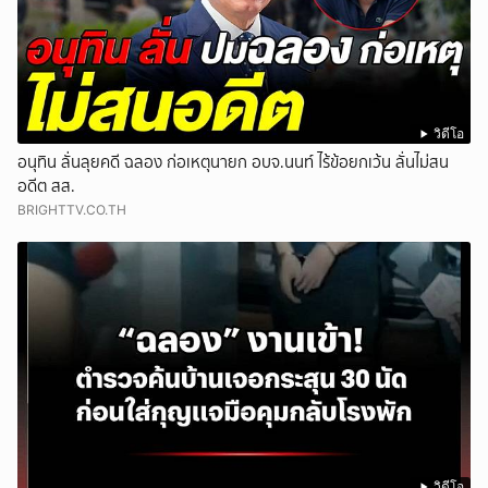
วิดีโอ
อนุทิน ลั่นลุยคดี ฉลอง ก่อเหตุนายก อบจ.นนท์ ไร้ข้อยกเว้น ลั่นไม่สน
อดีต สส.
BRIGHTTV.CO.TH
วิดีโอ