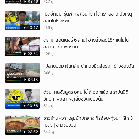
03:19
727 ดู
เปิดอีกมุม! รุ่นพี่เทพศิรินทร์ฯ โต้กระแสข่าว ปมเหตุ
สลดในโรงเรียน
00:47
259 ดู
ดรามาลอตเตอรี่ 6 ล้าน! อ้างสั่งเลข184 แต่ไม่ได้
สลาก | ข่าวช่องวัน
08:24
206 ดู
แม่สายอ่วม ฝนถล่ม-น้ำท่วมมิดล้อรถ | ข่าวช่องวัน
366 ดู
06:13
ด่วน! ผลชันสูตร ฮลุน โซโล่ ออกแล้ว สถาบันนิติ
วิทย์ฯ เผยสาเหตุเสียชีวิตเบื้องต้น
00:38
814 ดู
ชาวบ้านผวา หลุมยักษ์กลาง "ไร่อ้อย-ทุ่งนา" ลึก 5
เมตร | ข่าวช่องวัน
03:52
644 ดู