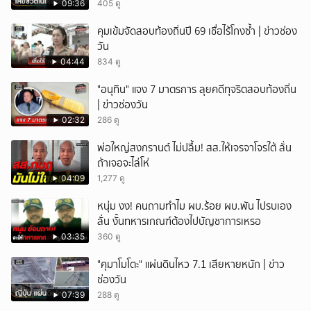
09:36
405 ดู
คุมเข้มจัดสอบท้องถิ่นปี 69 เชื่อไร้โกงซ้ำ | ข่าวช่อง
วัน
04:44
834 ดู
"อนุทิน" แจง 7 มาตรการ ลุยคดีทุจริตสอบท้องถิ่น
| ข่าวช่องวัน
02:32
286 ดู
พ่อใหญ่สงกรานต์ ไม่ปลื้ม! สส.ให้เจรจาโจรใต้ ลั่น
ถ้าเจอจะไล่โห่
04:09
1,277 ดู
หนุ่ม งง! คนถามทำไม ผบ.ร้อย ผบ.พัน ไปรบเอง
ลั่น งั้นทหารเกณฑ์ต้องไปบัญชาการเหรอ
03:35
360 ดู
"คุมาโมโตะ" แผ่นดินไหว 7.1 เสียหายหนัก | ข่าว
ช่องวัน
07:39
288 ดู