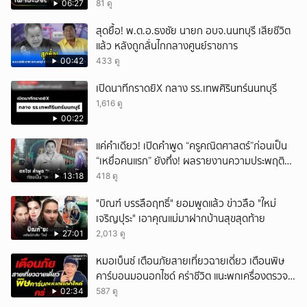
06:27
81 ดู
สุดยื้อ! พ.ต.อ.ธงชัย นายก อบจ.นนทบุรี เสียชีวิต
แล้ว หลังถูกลั่นไกกลางศูนย์ราชการ
00:42
433 ดู
เปิดนาทีกราดยิX กลาง รร.เทพศิรินทร์นนทบุรี
1,616 ดู
00:22
แค่คำเดียว! เปิดคำพูด “ครูคณิตศาสตร์”ก่อนเป็น
“เหยื่อคนแรก” ยังทึ่ง! ผลรายงานความประพฤติน่า
ตกใจ
13:18
418 ดู
"บิณฑ์ บรรลือฤทธิ์" ยอมพูดแล้ว ข่าวลือ "ใหม่
เจริญปุระ" เอาคุณแม่มาฝากบ้านสุขสุดท้าย
27:01
2,013 ดู
หมอเบ็นซ์ เตือนภัยสายเที่ยวฉายเดี่ยว เตือนพิษ
คาร์บอนมอนอกไซด์ คร่าชีวิต แนะพกเครื่องตรวจ
วัดติดตัว
02:34
587 ดู