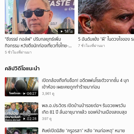
วิดีโอ
"ชีจรรย์ กอล์ฟ" ปรับกลยุทธ์เพิ่ม
5 อันดับแข้ง “ผี” ในดวงใจของ ร
กิจกรรม หวังดึงนักท่องเที่ยวทั้งไทย-
7 ชั่วโมงที่ผ่านมา
ต่างชาติ
5 ชั่วโมงที่ผ่านมา
คลิปวิดีโอแนะนำ
เปิดกล้องถึงกับช็อก! อดีตแฟนโรยตัวจากชั้น 4 บุก
เข้าห้อง เผยเคยถูกทำร้ายมาก่อน
06:27
3,961 ดู
พล.อ.ประวิตร เปิดบ้านป่ารอยต่อฯ รับอวยพรวัน
เกิด 81 ปี ลั่นอายุมากแล้ว ขอแค่บ้านเมืองสงบสุข
02:28
397 ดู
ศิษย์เปิดนิสัย “ครูอรสา” หลัง “คนก่อเหตุ” หมาย