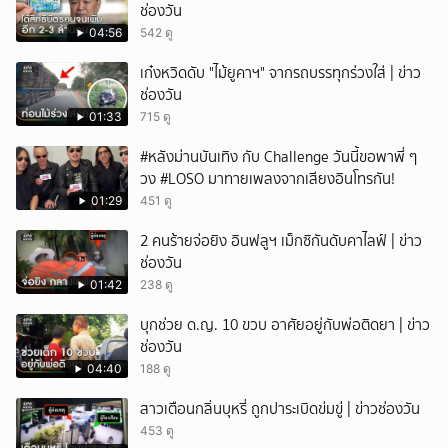
ช่องวัน
04:56
542 ดู
เก๋งหวิดดับ "ไม้ยูคาฯ" จากรถบรรทุกร่วงใส่ | ข่าว
ช่องวัน
01:33
715 ดู
#หลังม่านบันเทิง กับ Challenge วันนี้ขอพาพี่ ๆ
วง #LOSO มาทายเพลงจากเสียงอินโทรกัน!
01:29
451 ดู
2 คนร้ายจ่อยิง อินฟลูฯ เม็กซิกันดับคาไลฟ์ | ข่าว
ช่องวัน
01:42
238 ดู
บุกช่วย ด.ญ. 10 ขวบ อาศัยอยู่กับพ่อติดยา | ข่าว
ช่องวัน
04:40
188 ดู
สาวเตือนกลิ่นบุหรี่ ถูกปาระเบิดข่มขู่ | ข่าวช่องวัน
453 ดู