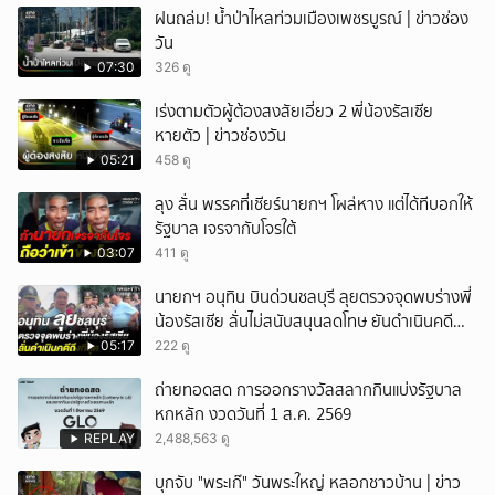
ฝนถล่ม! น้ำป่าไหลท่วมเมืองเพชรบูรณ์ | ข่าวช่อง
วัน
07:30
326 ดู
เร่งตามตัวผู้ต้องสงสัยเอี่ยว 2 พี่น้องรัสเซีย
หายตัว | ข่าวช่องวัน
05:21
458 ดู
ลุง ลั่น พรรคที่เชียร์นายกฯ โผล่หาง แต่ได้ทีบอกให้
รัฐบาล เจรจากับโจรใต้
03:07
411 ดู
นายกฯ อนุทิน บินด่วนชลบุรี ลุยตรวจจุดพบร่างพี่
น้องรัสเซีย ลั่นไม่สนับสนุนลดโทษ ยันดำเนินคดี
ถึงที่สุด
05:17
222 ดู
ถ่ายทอดสด การออกรางวัลสลากกินแบ่งรัฐบาล
หกหลัก งวดวันที่ 1 ส.ค. 2569
REPLAY
2,488,563 ดู
บุกจับ "พระเก๊" วันพระใหญ่ หลอกชาวบ้าน | ข่าว