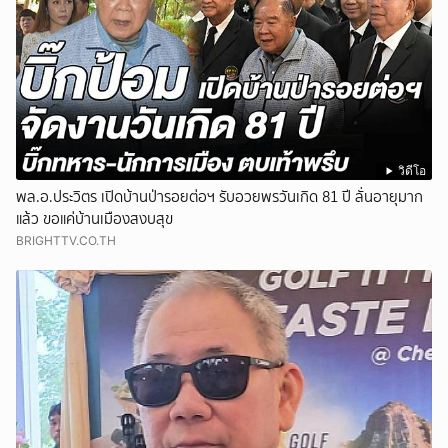
วิดีโอ
พล.อ.ประวิตร เปิดบ้านป่ารอยต่อฯ รับอวยพรวันเกิด 81 ปี ลั่นอายุมาก
แล้ว ขอแค่บ้านเมืองสงบสุข
BRIGHTTV.CO.TH