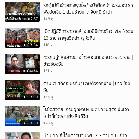
รถตู้แม่ค้าข้าวแกงพุ่งใส่ช้างป่าตัดหน้า จ.ระยอง รถ
พังยับเจ็บ 1 ส่วนช้างบาดเจ็บหนีเข้าป่า
จนท.ติดตามช่วยเหลือ
02:57
148 ดู
เปิดปฏิบัติการกวาดล้างนอมินีต่างด้าว เฟส 6 รวบ
13 ราย คาพูลวิลล่าหรูหัวหิน
03:24
118 ดู
"วรศิษฎ์" ลุยล้างบางโกงสอบท้องถิ่น 5,925 ราย |
ข่าวช่องวัน
04:34
151 ดู
ตามหา "เด็กอเมริกัน" หายตัวจากบ้าน | ข่าวช่อง
วัน
03:09
165 ดู
ไขข้อสงสัย! กรมอุทยานฯ เปิดผลชันสูตร ปมเจ้า
หน้าที่ห้วยขาแข้งเสียชีวิต
00:39
128 ดู
ปรับเกณฑ์ ได้บัตรคนจนเพิ่ม 2-3 ล้านคน | ข่าว