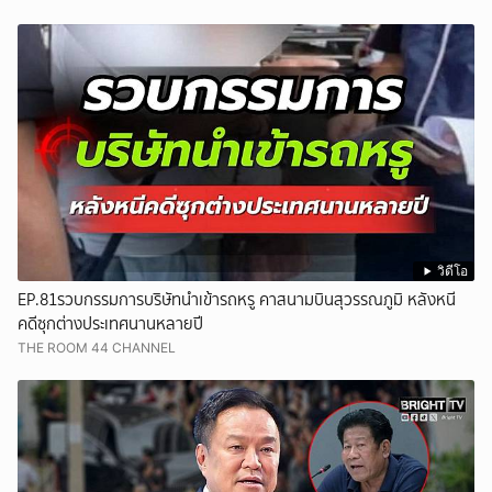
วิดีโอ
EP.81รวบกรรมการบริษัทนำเข้ารถหรู คาสนามบินสุวรรณภูมิ หลังหนี
คดีซุกต่างประเทศนานหลายปี
THE ROOM 44 CHANNEL