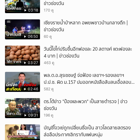
ข่าวช่องวัน
03:18
170 ดู
เชียงรายน้ำป่าหลาก อพยพชาวบ้านกลางดึก |
ข่าวช่องวัน
06:50
60 ดู
วันนี้ไข่ไก่ปรับขึ้นอีกฟองละ 20 สตางค์ แตะฟองละ
4 บาท | ข่าวช่องวัน
03:27
463 ดู
พล.ต.อ.สุรเชชษฐ์ จ่อฟ้อง เลขาฯ-รองเลขาฯ
ป.ป.ช. ผิด ม.157 ปมออกหนังสือสับสนเอื้อสอบ
คดีซ้ำซ้อน
02:46
582 ดู
ตร.โต้ข่าว "ป๋องและพวก" เป็นสายตำรวจ | ข่าว
ช่องวัน
09:31
196 ดู
บัญชีโจวเย่ถูกเปลี่ยนชื่อเป็น สาวโสดสายสตรอง
ส่อลือประกาศเลิกรากับแฟนหนุ่ม