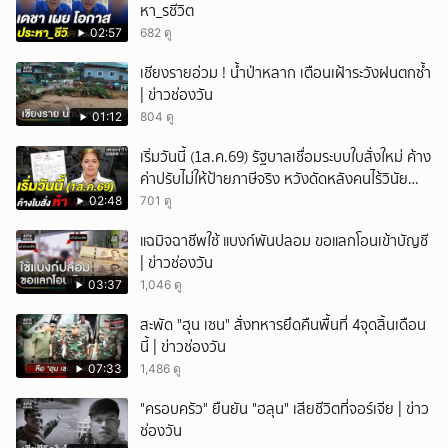
หา_รชีวิต
02:57
682 ดู
เชียงรายอ่วม ! น้ำป่าหลาก เตือนเฝ้าระวังฝนตกซ้ำ
| ข่าวช่องวัน
01:12
804 ดู
เริ่มวันนี้ (1ส.ค.69) รัฐบาลเชื่อมระบบใบสั่งใหม่ ค้าง
ค่าปรับไม่ให้ป้ายภาษีจริง หวังดัดหลังคนไร้วินัย
จราจร
02:48
701 ดู
แฉมิจฉาชีพใช้ แบงก์พันปลอม ขอแลกโอนเข้าบัญชี
| ข่าวช่องวัน
03:37
1,046 ดู
สะพัด "ฮุน เซน" สั่งทหารยึดคืนพื้นที่ 4จุดสิ้นเดือน
นี้ | ข่าวช่องวัน
07:33
1,486 ดู
"ครอบครัว" ยืนยัน "ฮลุน" เสียชีวิตที่จอร์เจีย | ข่าว
ช่องวัน