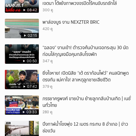
เจตนา โต้แย้งภาพวงจรปิดไร้คนขับรถชักใส่
08:42
300 ดู
พาส่องบูธ งาน NEXZTER BRIC
420 ดู
02:15
“ฉลอง” งานเข้า! ตำรวจค้นบ้านเจอกระสุน 30 นัด
ก่อนใส่กุญแจมือคุมกลับโรงพัก
00:50
347 ดู
ยิ่งใจหาย! เปิดนิสัย “เต้ ดราก้อนไฟว์” คนสนิทพูด
ตรงกัน แม่คาใจ! สาเหตุลูกชายเสียชีวิต
07:42
379 ดู
ภรรยาครูพงศ์ ขายบ้าน ย้ายลูกกลับบ้านเกิด | เนชั่
นทั่วไทย
03:33
280 ดู
บึงกาฬน้ำโขงพุ่ง 12 เมตร กระทบ 8 อำเภอ | ข่าว
ช่องวัน