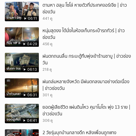
ตามหา ฮลุน โซโล่ หายตัวที่ประเทศจอร์เจีย | ข่าว
ช่องวัน
06:11
441 ดู
หนุ่มสุดงง ได้นั่งในห้องเก็บกระเป๋ารถทัวร์ | ข่าว
ช่องวัน
04:29
456 ดู
ฝนตกถนนลื่น กระบะตู้ทึบพุ่งเข้าร้านชาบู | ข่าวช่อง
วัน
06:13
218 ดู
ฝนถล่มหลายจังหวัด มีฝนตกลงมาอย่างต่อเนื่อง
| ข่าวช่องวัน
06:31
301 ดู
ยอดผู้เสียชีวิต แผ่นดินไหว คุมาโมโตะ พุ่ง 13 ราย |
ข่าวช่องวัน
04:41
306 ดู
2 วัยรุ่นบุกบ้านกลางดึก หลังเพื่อนถูกแทง