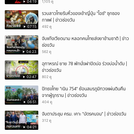
04:19
1,105 ดู
รวบสาวไทยรับหิ้วของเข้าญี่ปุ่น "ไอซ์" ซุกซอง
กาแฟ | ข่าวช่องวัน
07:15
492 ดู
จับแก๊งเวียดนาม หลอกคนไทยส่งยาข้ามชาติ | ข่าว
ช่องวัน
04:23
562 ดู
อุทาหรณ์ ยาย 78 พักนั่งฝาปิดบ่อ ร่วงบ่อน้ำดับ |
ข่าวช่องวัน
02:47
802 ดู
ปักธงไทย "เนิน 754" ย้อนสมรภูมิทวงแผ่นดินคืน
จากผู้รุกราน | ข่าวช่องวัน
06:51
404 ดู
จับตาประชุม ครม. เคาะ "บัตรคนจน" | ข่าวช่องวัน
312 ดู
04:21