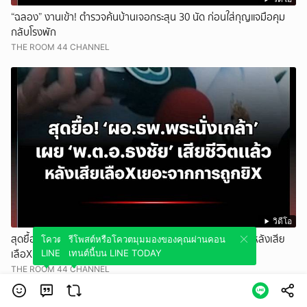
“ฉลอง” งานเข้า! ตำรวจค้นบ้านเจอกระสุน 30 นัด ก่อนใส่กุญแจมือคุม
กลับโรงพัก
THE ROOM 44 CHANNEL
วิดีโอ
สุดยื้อ! ‘ผอ.รพ.พระนั่งเกล้า’ เผย ‘พ.ต.อ.ธงชัย’ เสียชีวิตแล้ว หลังเสีย
โควตมุมมองของคุณผ่านคอนเทนต์นี้บน
รีโพสต์หรือโควตมุมมองของคุณผ่านคอน
เลือXเยอะจากการถูกยิX
LINE TODAY
เทนต์นี้บน LINE TODAY
THE ROOM 44 CHANNEL