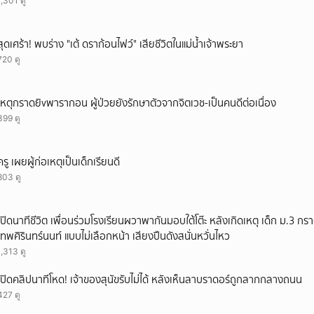
1,301 ดู
ยกเลิก
สุดเศร้า! พบร่าง "เต้ ดราก้อนไฟว์" เสียชีวิตในแม่น้ำเจ้าพระยา
720 ดู
เหตุกราดยิvพารากอน ผู้ป่วยยังรักษาตัวจากจิตเวช-เป็นคนดีต่อเนื่อง
399 ดู
ครู เผยผู้ก่อเหตุเป็นเด็กเรียนดี
803 ดู
เปิดนาทีชีวิต เพื่อนร่วมโรงเรียนผวาพากันมอบใต้โต๊ะ หลังเกิดเหตุ เด็ก ม.3 กร
เทพศิรินทร์นนท์ แบบไม่เลือกหน้า เสียงปืนดังสนั่นหวั่นไหว
1,313 ดู
เปิดคลิปนาทีโหด! เจ้าของสุนัขรับไม่ได้ หลังเห็นลาบราดอร์ถูกลากกลางถนน
427 ดู