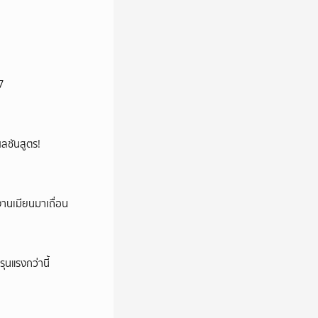
7
้ผลชันสูตร!
งานเมียนมาเถื่อน
ุนแรงกว่านี้