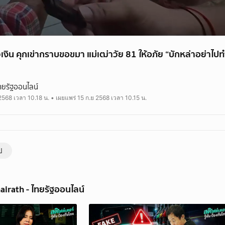
วเงิน คุกเข่ากราบขอขมา แม่เฒ่าวัย 81 ให้อภัย “บักหล่าอย่าไปท
ายวัย 81 ปี ที่ต.สามพร้าว อ.เมืองอุดรธานี ที่จอดรถลงมาหยิบเอากระเป๋าเงิน ที
ทยรัฐออนไลน์
200 บาท คนร้ายวิ่งหลบหนีไป จึงร้องให้ชาวบ้านช่วย
2568 เวลา 10.18 น. • เผยแพร่ 15 ก.ย 2568 เวลา 10.15 น.
rath.co.th
rath
ป
airath - ไทยรัฐออนไลน์