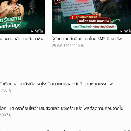
วิดีโอ
วิดีโ
ังกลลวงยอดฮิตจากมิจฉาชีพ
รู้ทันก่อนคลิกลิงก์! กลโกง SMS มิจฉาชีพ
08 ก.ค. เวลา 11.15 น.
นักเรียน เล่านาทีระทึกเหตุโรงเรียน เผยปลอดภัยดี วอนหยุดแชร์ภาพ
1,750 ดู
ช็อก! "เต้ ดราก้อนไฟว์" เสียชีวิตแล้ว ยิ่งเศร้า! เปิดโพสต์สุดท้ายก่อนจากไป
2,907 ดู