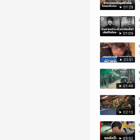
01:29
01:09
01:51
01:46
02:13
05:52