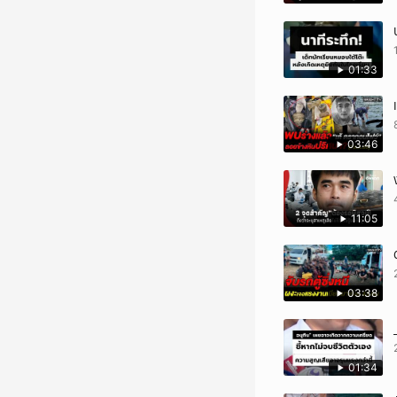
01:33
03:46
11:05
03:38
01:34