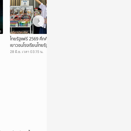
อ
วิดีโอ
ไทยรัฐแฟร์ 2569 คึกคัก ชวนช้อปสินค้าฝีมือ
ชมสด เกมคุมเมือง
เยาวชนโรงเรียนไทยรัฐวิทยา กว่า 71 รายการ
08 มิ.ย. เวลา 10.30 
28 มิ.ย. เวลา 03.15 น.