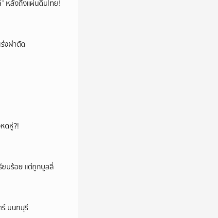
โล่” หลังถึงแผ่นดินไทย!
ร่งผ่าตัด
หดหู่?!
ียบร้อย แต่ถูกบูลลี่
ร์ นนทบุรี