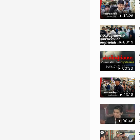
13:28
03:19
00:33
13:18
00:46