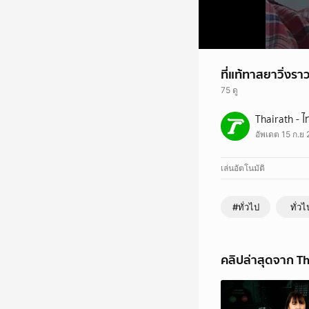
ที่แท้ทาสยาวิ่งรา
75 ดู
จากกรณีหนุ่มขโมยเงินย
Thairath - ไ
ภายในกระเป๋ามีเงิน 1,
อัพเดต 15 ก.ย 
ตามข่าวก่อนใครได้ที่
- Website :
www.thai
- LINE Official :
Thai
เล่นอัตโนมัติ
#ทั่วไป
ทั่วไ
คลิปล่าสุดจาก Th