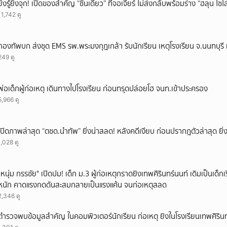
ยิ่งรู้ยิ่งจุก! เปิดของสำคัญ “ชิ้นเดียว” ที่จอเจียร์ ไม่ส่งกลับพร้อมร่าง “ฮลุน โซ
11,742 ดู
กองทัพบก ส่งชุด EMS รพ.พระมงกุฎเกล้า รับนักเรียน เหตุโรงเรียน จ.นนทบุรี เ
249 ดู
พ่อเด็กผู้ก่อเหตุ เดินทางไปโรงเรียน ก่อนทรุดปล่อยโฮ จนท.เข้าประครอง
5,966 ดู
เปิดภาพล่าสุด “ตชด.นำทัพ” ยิ่งน่าสลด! หลังคดีเงียบ ก่อนปรากฎตัวล่าสุด ยิ่ง
1,028 ดู
"หนุ่ม กรรชัย" เปิดปม! เด็ก ม.3 ผู้ก่อเหตุกราดยิงเทพศิรินทร์นนท์ เดิมเป็นเด็กเร
หนัก คาดแรงกดดันสะสมกลายเป็นแรงแค้น จนก่อเหตุสลด
2,346 ดู
ตำรวจพบข้อมูลสำคัญ ในคอมพิวเตอร์นักเรียน ก่อเหตุ ยิงในโรงเรียนเทพศิรินท