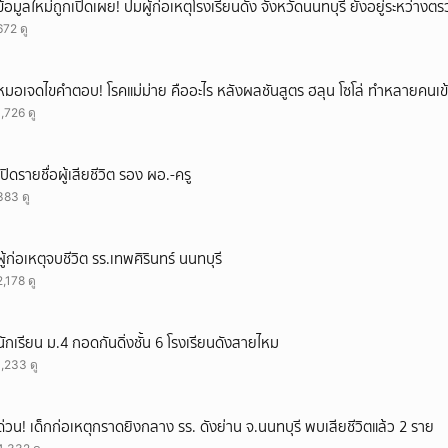
ข้อมูลใหม่ถูกเปิดเผย! ปมผู้ก่อเหตุโรงเรียนดัง จังหวัดนนทบุรี ยังอยู่ระหว่าง
672 ดู
หมอเจดไขคำตอบ! โรคแม่ม่าย คืออะไร หลังผลชันสูตร ฮลุน โซโล่ ทำหลายคนเข้
1,726 ดู
เปิดรายชื่อผู้เสียชีวิต รอง ผอ.-ครู
383 ดู
ผู้ก่อเหตุจบชีวิต รร.เทพศิรินทร์ นนทบุรี
2,178 ดู
นักเรียน ม.4 กอดกันดิ่งชั้น 6 โรงเรียนดังสายไหม
1,233 ดู
ด่วน! เด็กก่อเหตุกราดยิงกลาง รร. ดังย่าน จ.นนทบุรี พบเสียชีวิตแล้ว 2 ราย