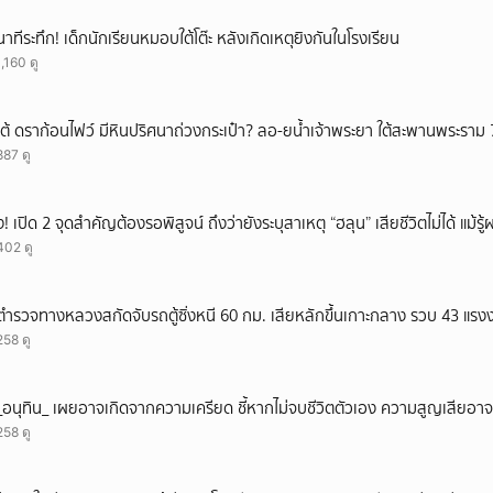
นาทีระทึก! เด็กนักเรียนหมอบใต้โต๊ะ หลังเกิดเหตุยิงกันในโรงเรียน
1,160 ดู
เต้ ดราก้อนไฟว์ มีหินปริศนาถ่วงกระเป๋า? ลอ-ยน้ำเจ้าพระยา ใต้สะพานพระราม 
887 ดู
ึ้ง! เปิด 2 จุดสำคัญต้องรอพิสูจน์ ถึงว่ายังระบุสาเหตุ “ฮลุน” เสียชีวิตไม่ได้ แม้รู
402 ดู
ตำรวจทางหลวงสกัดจับรถตู้ซิ่งหนี 60 กม. เสียหลักขึ้นเกาะกลาง รวบ 43 แรง
258 ดู
_อนุทิน_ เผยอาจเกิดจากความเครียด ชี้หากไม่จบชีวิตตัวเอง ความสูญเสียอาจร
258 ดู