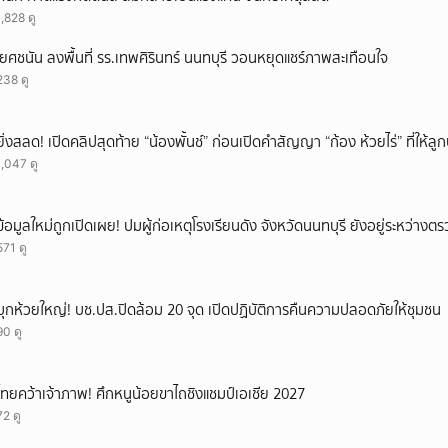
1,828 ดู
'ยศชนัน ลงพื้นที่ รร.เทพศิรินทร์ นนทบุรี วอนหยุดแชร์ภาพสะเทือนใจ
238 ดู
ยิ่งสลด! เปิดคลิปสุดท้าย “น้องพั้นช์” ก่อนเปิดคำสัญญา “ก้อง ห้วยไร่” ที่ให้
1,047 ดู
ข้อมูลใหม่ถูกเปิดเผย! ปมผู้ก่อเหตุโรงเรียนดัง จังหวัดนนทบุรี ยังอยู่ระหว่าง
571 ดู
บุกห้วยใหญ่! บช.ปส.ปิดล้อม 20 จุด เปิดปฏิบัติการคืนความปลอดภัยให้ชุมชน
90 ดู
ไทยคว้าเจ้าภาพ! ศึกหนูน้อยขาไถชิงแชมป์เอเชีย 2027
72 ดู