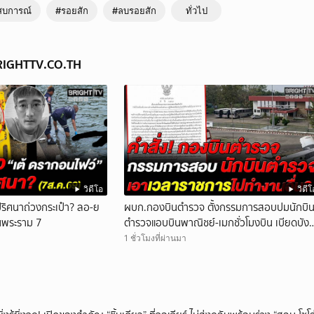
สบการณ์
#รอยสัก
#ลบรอยสัก
ทั่วไป
BRIGHTTV.CO.TH
วิดีโอ
วิดีโ
นปริศนาถ่วงกระเป๋า? ลอ-ย
ผบก.กองบินตำรวจ ตั้งกรรมการสอบปมนักบิ
านพระราม 7
ตำรวจแอบบินพาณิชย์-เมกชั่วโมงบิน เบียดบัง
เวลาทำหน้าที่
1 ชั่วโมงที่ผ่านมา