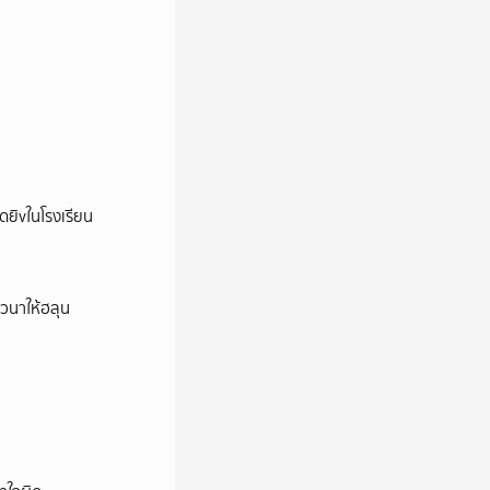
าดยิvในโรงเรียน
าวนาให้ฮลุน