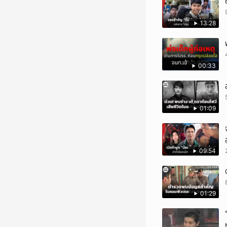
13:28
00:33
01:09
09:54
01:29