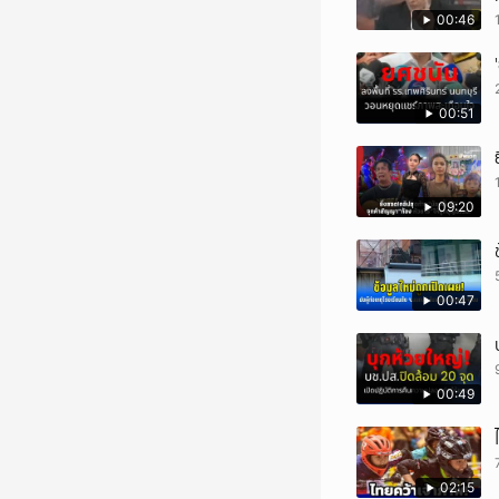
00:46
00:51
09:20
00:47
00:49
02:15