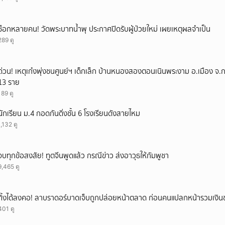
ช็อกหลายคน! วัดพระบาทน้ำพุ ประกาศปิดรับผู้ป่วยใหม่ เผยเหตุผลจำเป็น
289 ดู
ด่วน! เหตุเก๋งพุ่งชนศูนย์ฯ เด็กเล็ก บ้านหนองสองตอนเนินพระงาม อ.เมือง จ.
13 ราย
189 ดู
นักเรียน ม.4 กอดกันดิ่งชั้น 6 โรงเรียนดังสายไหม
1,132 ดู
จบทุกข้อสงสัย! ทูตจีนพูดแล้ว กรณีข่าว ส่งอาวุธให้กัมพูชา
9,465 ดู
ทิ้งได้ลงคอ! ลาบราดอร์บาดเจ็บถูกปล่อยหน้าตลาด ก่อนคนแปลกหน้ารวมเงินช
401 ดู