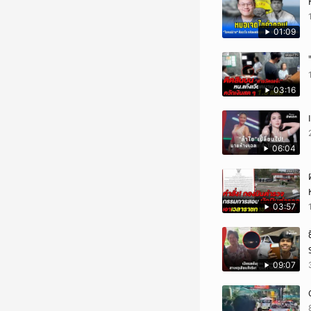
01:09
03:16
06:04
03:57
09:07