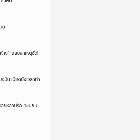
าใจผิด
นบน
ห้าง” เฉลยสาเหตุชัด!
งบิน เบียดบังเวลาทำ
ชว์เลขหลานรัก-ทะเบียน