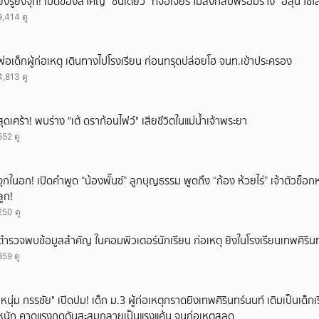
ยิ่งรู้ยิ่งจุก! เปิดของสำคัญ “ชิ้นเดียว” ที่จอเจียร์ ไม่ส่งกลับพร้อมร่าง “ฮลุน โซ
9,414 ดู
พ่อเด็กผู้ก่อเหตุ เดินทางไปโรงเรียน ก่อนทรุดปล่อยโฮ จนท.เข้าประครอง
4,813 ดู
สุดเศร้า! พบร่าง "เต้ ดราก้อนไฟว์" เสียชีวิตในแม่น้ำเจ้าพระยา
552 ดู
จุกในอก! เปิดคำพูด “น้องพั๊นซ์” ลูกบุญธรรม พูดถึง “ก้อง ห้วยไร่” เจ้าตัวช็อก
ลูก!
250 ดู
ตำรวจพบข้อมูลสำคัญ ในคอมพิวเตอร์นักเรียน ก่อเหตุ ยิงในโรงเรียนเทพศิรินท
859 ดู
"หนุ่ม กรรชัย" เปิดปม! เด็ก ม.3 ผู้ก่อเหตุกราดยิงเทพศิรินทร์นนท์ เดิมเป็นเด็กเร
หนัก คาดแรงกดดันสะสมกลายเป็นแรงแค้น จนก่อเหตุสลด