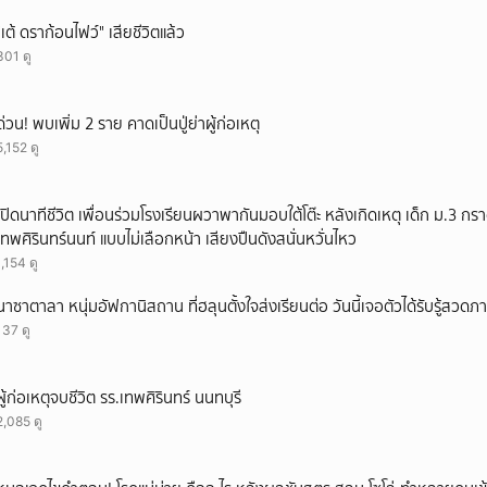
ยกเลิก
"เต้ ดราก้อนไฟว์" เสียชีวิตแล้ว
301 ดู
ด่วน! พบเพิ่ม 2 ราย คาดเป็นปู่ย่าผู้ก่อเหตุ
5,152 ดู
เปิดนาทีชีวิต เพื่อนร่วมโรงเรียนผวาพากันมอบใต้โต๊ะ หลังเกิดเหตุ เด็ก ม.3 กร
เทพศิรินทร์นนท์ แบบไม่เลือกหน้า เสียงปืนดังสนั่นหวั่นไหว
1,154 ดู
นาซาตาลา หนุ่มอัฟกานิสถาน ที่ฮลุนตั้งใจส่งเรียนต่อ วันนี้เจอตัวได้รับรู้สวดภ
137 ดู
ผู้ก่อเหตุจบชีวิต รร.เทพศิรินทร์ นนทบุรี
2,085 ดู