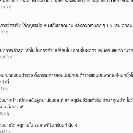
หมอเจดไขคำตอบ! โรคแม่ม่าย คืออะไร หลังผลชันสูตร ฮลุน โซโล่ ทำหลายคนเข้
1,543 ดู
"สารวัตรแจ๊ะ" ใส่กุญแจมือ หน.แก๊งเวียดนาม หลังควักเงินสด ๆ 1.5 แสน ติดสิ
107 ดู
เปิดภาพล่าสุด “ลำไย ไหทองคำ” เปลี่ยนไป! อวบขึ้นผิดตา แฟนคลับแห่ทัก “นาย
2,003 ดู
ผบก.กองบินตำรวจ ตั้งกรรมการสอบปมนักบินตำรวจแอบบินพาณิชย์-เมกชั่วโม
หน้าที่
119 ดู
ยิ่งน่าเศร้า! เปิดผลชันสูตร "น้องฮลุน" สาเหตุเสียชีวิตแท้จริง ด้าน "คุณย่า" โ
รถเคลื่อนร่าง!
306 ดู
ด่วน! เกิดเหตุภายใน รร.เทพศิรินทร์นนท์ ดับ 4
8,188 ดู