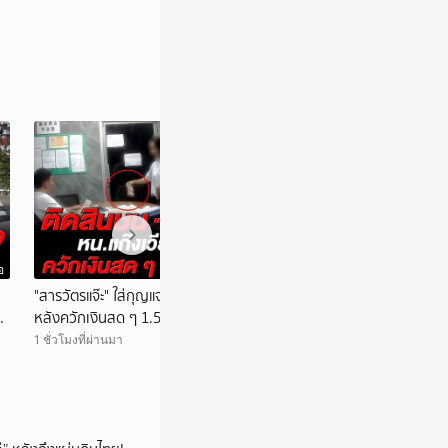
อ
วิดีโอ
น
"สารวัตรแจ๊ะ" ใส่กุญแจมือ หน.แก๊งเวียดนาม
นายกฯ อนุทิน ปรั
หลังควักเงินสด ๆ 1.5 แสน ติดสินบน
มิตร! 2 ชาติมหาอำ
อินโดนีเซีย”
1 ชั่วโมงที่ผ่านมา
2 ชั่วโมงที่ผ่านมา