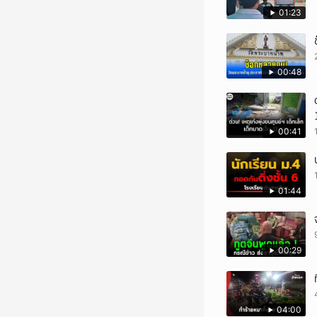
01:23
00:48
00:41
01:44
00:29
04:00