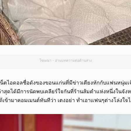
โฆษณา - อ่านบทความต่อด้านล่าง
งเน็ตไอดอลชื่อดังของขอนแก่นที่มีข่าวเตียงหักกับแฟนหนุ่
สุดได้มีการนัดพบเคลียร์ใจกันที่ร้านส้มตำแห่งหนึ่งในจั
ี ได้เข้ามาคอมเมนต์ทันทีว่า เตงอย่า ทำเอาแฟนๆต่างโล่งใ