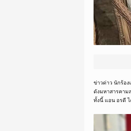
ข่าวด่าว นักร้อ
ดังมหาสารคามล่า
ทั้งนี้ แอน อรด