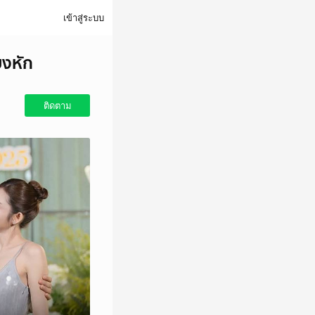
เข้าสู่ระบบ
ยงหัก
ติดตาม