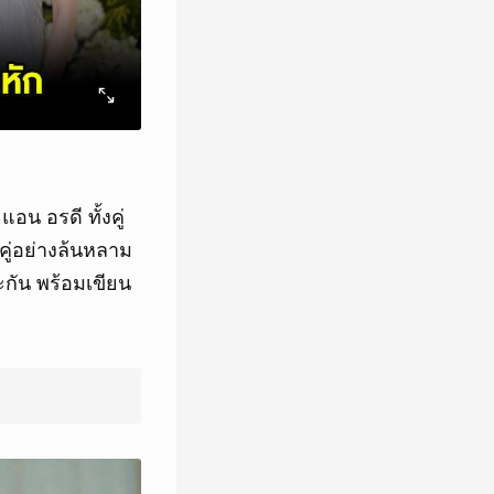
อน อรดี ทั้งคู่
คู่อย่างล้นหลาม
กัน พร้อมเขียน