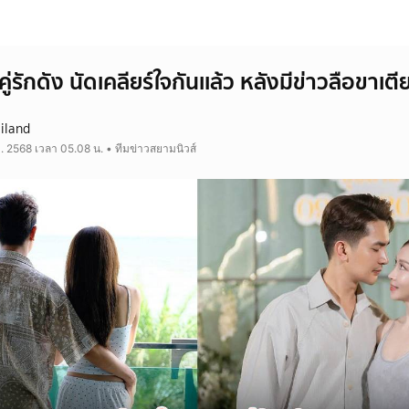
รักดัง นัดเคลียร์ใจกันเเล้ว หลังมีข่าวลือขาเตี
iland
. 2568 เวลา 05.08 น. • ทีมข่าวสยามนิวส์