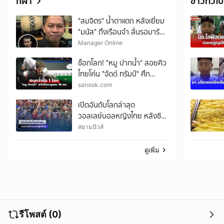
กีฬา
ข่าวทั่วไป
"สมจิตร" น้ำตาแตก หลังเยี่ยม
"มนัส" ถึงเรือนจำ ลั่นรอมารับ
กลับบ้าน พร้อมพาเริ่มชีวิตใหม่
Manager Online
ช็อกโลก! "หมู ปากน้ำ" สอยคิว
ไทยโค่น "จัดด์ ทรัมป์" ศึก
สนุกเกอร์ ไชน่า โอเพ่น 2026
sanook.com
เปิดอันดับโลกล่าสุด
วอลเลย์บอลหญิงไทย หลังซิว
แชมป์ SEA V Cup ทั้ง 2 สนาม
สยามนิวส์
ดูเพิ่ม
รีโพสต์ (0)