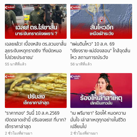
ยกเลิก
เฉลยแล้ว! เบื้องหลัง ตร.สวมขาสั้น
"แผ่นดินไหว" 10 ส.ค. 69
ลุยระงับเหตุกราดยิง 'ทิ้งนัดหมอ
"เชียงราย-แม่ฮ่องสอน" ใกล้จุดสั่น
ไปช่วยประชาชน'
ไหว สถานการณ์ระวัง
55 นาทีที่แล้ว
56 นาทีที่แล้ว
"ราคาทอง" วันนี้ 10 ส.ค.2569
"เม พรีมายา" ร้องไห้ หมดความ
เปิดตลาดเช้านี้ ปรับลงแรง! กี่บาท?
มั่นใจ เล่าสาเหตุทุกอย่างในชีวิต
เช็กราคาล่าสุด
เปลี่ยนไป
2 ชั่วโมงที่ผ่านมา
2 ชั่วโมงที่ผ่านมา