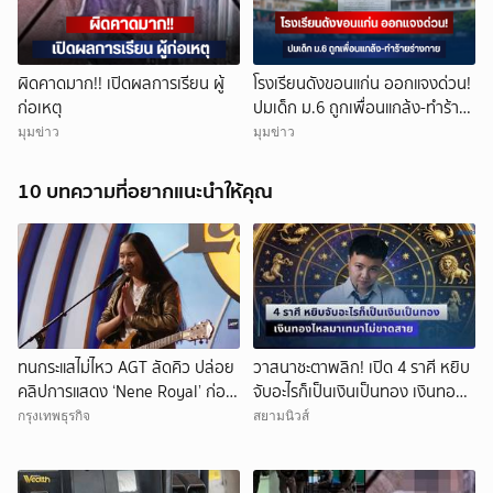
ผิดคาดมาก!! เปิดผลการเรียน ผู้
โรงเรียนดังขอนแก่น ออกแจงด่วน!
ก่อเหตุ
ปมเด็ก ม.6 ถูกเพื่อนแกล้ง-ทำร้าย
ร่างกาย
มุมข่าว
มุมข่าว
10 บทความที่อยากแนะนำให้คุณ
ทนกระแสไม่ไหว AGT ลัดคิว ปล่อย
วาสนาชะตาพลิก! เปิด 4 ราศี หยิบ
คลิปการแสดง ‘Nene Royal’ ก่อน
จับอะไรก็เป็นเงินเป็นทอง เงินทอง
กำหนด
ไหลมาเทมาไม่ขาดสาย
กรุงเทพธุรกิจ
สยามนิวส์