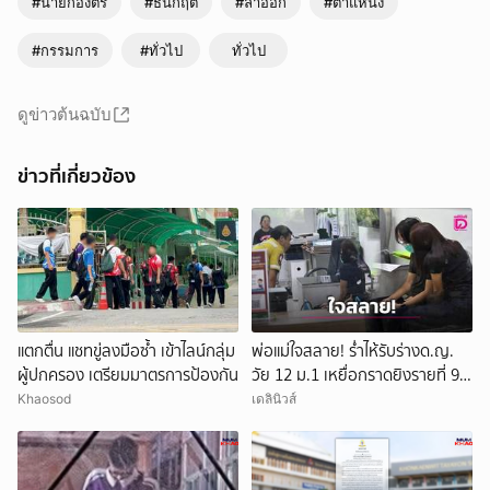
#นายกองตรี
#ธนกฤต
#ลาออก
#ตำแหน่ง
#กรรมการ
#ทั่วไป
ทั่วไป
ดูข่าวต้นฉบับ
ข่าวที่เกี่ยวข้อง
แตกตื่น แชทขู่ลงมือซ้ำ เข้าไลน์กลุ่ม
พ่อแม่ใจสลาย! ร่ำไห้รับร่างด.ญ.
ผู้ปกครอง เตรียมมาตรการป้องกัน
วัย 12 ม.1 เหยื่อกราดยิงรายที่ 9
สุดเศร้านำไปบำเพ็ญกุศล
Khaosod
เดลินิวส์