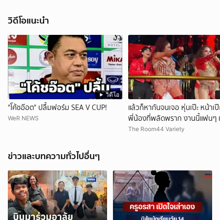
วิดีโอแนะนำ
วิดีโอ
"โค้ชอ๊อต" ปลื้มฟอร์ม SEA V CUP!
แล้วก็หากันจนเจอ หุ่นเป๊ะ หน้าเป
พี่น้องที่พลัดพราก งานนี้แฟนๆ
WeR NEWS
ไม่ออก เมื่อ "ใหม่ พัชรี" นักร้อง
The Room44 Variety
เจอแฝดสาขาอินเดีย พร้อมมอบ
ให้เป็นของขวัญอีกด้วย
ข่าวและบทความทั่วไปอื่นๆ