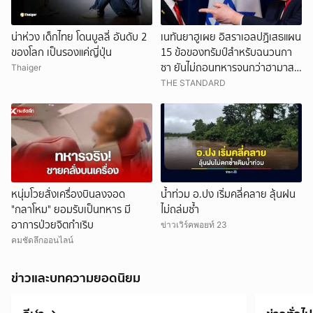
น่าห่วง เด็กไทย โดนบูลลี่ อันดับ 2
เนทันยาฮูเผย อิสราเอลปฏิเสธแผน
ของโลก เป็นรองแค่ญี่ปุ่น
15 ข้อของทรัมป์สำหรับฉนวนกา
ซา ยันไม่ถอนทหารจนกว่าฮามาส
Thaiger
ปลดอาวุธแท้จริง
THE STANDARD
หนุ่มโวยสั่งเครื่องบินลงจอด
น้ำท่วม อ.ปง เริ่มคลี่คลาย ลุ้นฝน
"กลาโหม" ยอมรับเป็นทหาร มี
ไม่ถล่มซ้ำ
อาการป่วยจิตกำเริบ
ข่าวเวิร์คพอยท์ 23
คมชัดลึกออนไลน์
ข่าวและบทความยอดนิยม