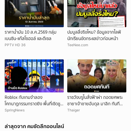
ราคาน้ำมัน 10 ส.ค.2569 กลุ่ม
ปมบูลลี่จริงไหม? ข้อมูลจากไลฟ์
เบนซิน-แก๊สโซฮอล์ และดีเซล
นักเรียนขัดกระแสข่าวก่อนหน้า
PPTV HD 36
TeeNee.com
Roblox กับเกมจำลอง
ราชวังบรูไนสั่งฟ้าผ่า ถอดยศพระ
โศกนาฏกรรมกราดยิง พื้นที่เชิดชู
ชายาเจ้าชายอับดุล มาลิก ทันที
ความรุนแรง?
อ้างพฤติกรรมกระทบพระเกียรติ
SpringNews
Thaiger
ราชวงศ์
ล่าสุดจาก คมชัดลึกออนไลน์