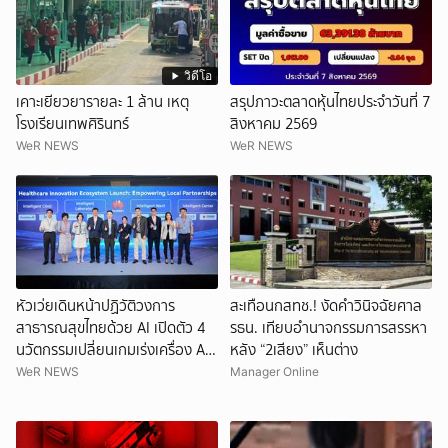
วิดีโอ
เคาะเยียวยารายละ 1 ล้าน เหตุ
สรุปภาวะตลาดหุ้นไทยประจำวันที่ 7
โรงเรียนเทพศิรินทร์
สิงหาคม 2569
WeR NEWS
WeR NEWS
หัวเว่ยเดินหน้าปฏิวัติวงการ
สะเทือนกสทช.! งัดคำวินิจฉัยศาล
สาธารณสุขไทยด้วย AI เปิดตัว 4
รธน. เทียบอำนาจกรรมการสรรหา
นวัตกรรมเปลี่ยนเกมเร่งเครื่อง AI
หลัง “2เสียง” เห็นต่าง
เพื่อการแพทย์ในประเทศไทย
WeR NEWS
Manager Online