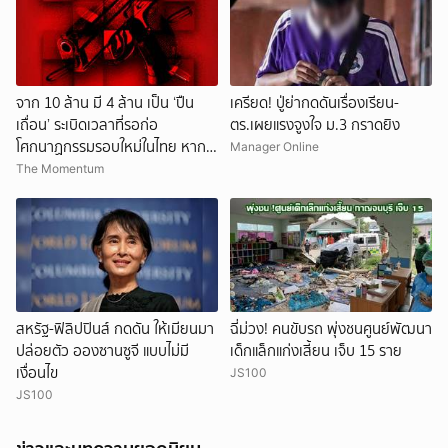
จาก 10 ล้าน มี 4 ล้าน เป็น ‘ปืน
เครียด! ปู่ย่ากดดันเรื่องเรียน-
เถื่อน’ ระเบิดเวลาที่รอก่อ
ตร.เผยแรงจูงใจ ม.3 กราดยิง
โศกนาฏกรรมรอบใหม่ในไทย หาก
Manager Online
การถอดบทเรียนของรัฐเป็นเพียง
The Momentum
‘ลมปาก’
สหรัฐ-ฟิลิปปินส์ กดดัน ให้เมียนมา
ฉี่ม่วง! คนขับรถ พุ่งชนศูนย์พัฒนา
ปล่อยตัว อองซานซูจี แบบไม่มี
เด็กแล็กแก่งเสี้ยน เจ็บ 15 ราย
เงื่อนไข
JS100
JS100