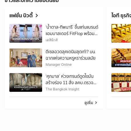
ข่าวและบทความยอดนิยม
แฟชั่น บิวตี้
ไอที ธุรกิ
‘น้ำตาล-ทิพนารี’ ขึ้นแท่นแบรนด์
แอมบาสเดอร์ FitFlop พร้อม
เผยคอลเลกชัน
เดลินิวส์
Autumn/Winter 2026
ดีเซลอวดลุคเดนิมสุดเท่!? บน
ฉากแห่งความหรูหราร่วมสมัย
Manager Online
‘ศุภมาส’ ห่วงเทรนด์ดูดไขมัน
สร้างร่อง 11 สั่ง สคบ.ตรวจ
เข้มคลินิกความงาม
The Bangkok Insight
ดูเพิ่ม