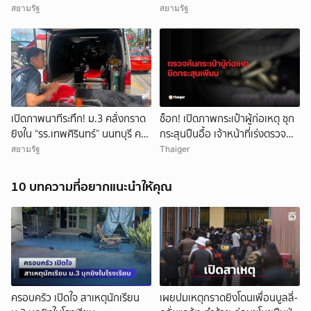
รวม 7 ราย เป็นครู 3 ราย นักเรียน
ปู่-ย่า โดนสังหารก่อนก่อเหตุ
สยามรัฐ
สยามรัฐ
3 ราย และผู้ก่อเหตุ 1 ราย บาดเจ็บ
กว่า 15 ราย
เปิดภาพนาทีระทึก! ม.3 คลั่งกราด
ช็อก! เปิดภาพกระเป๋าผู้ก่อเหตุ ซุก
ยิงใน “รร.เทพศิรินทร์” นนทบุรี ครู
กระสุนปืนอื้อ เจ้าหน้าที่เร่งตรวจ
ดับ 2 บาดเจ็บกว่า 20 ราย ก่อนยิง
สอบ
สยามรัฐ
Thaiger
ตัวเองเสียชีวิตหน้าห้องเรียน
10 บทความที่อยากแนะนำให้คุณ
ครอบครัว เปิดใจ สาเหตุนักเรียน
เผยปมเหตุกราดยิงโดนเพื่อนบูลลี่-