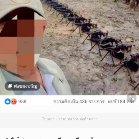
โฆษณา - อ่านบทความต่อด้านล่าง