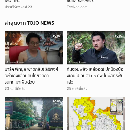
ไฟว์” แล้ว
ขั้นเเล้วจริงหรอ?
ข่าวเวิร์คพอยท์ 23
TeeNee.com
ล่าสุดจาก TOJO NEWS
มาร์ค พิทบูล ฟาดกลับ! สิริพงศ์
กันจอมพลัง เหลืออด! ปกป้องป๋อ
อย่าเก่งแต่กับคนไทยจัดกา
งเกินไป คนตาx 5 ศพ ไม่มีสิทธิฟื้น
รนทท.มาเฟียด้วย
แล้ว
33 นาทีที่แล้ว
35 นาทีที่แล้ว