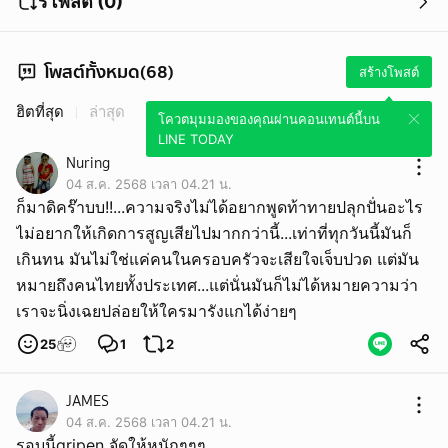
รีโพสต์ (0)
โพสต์ทั้งหมด(68)
สร้างโพสต์
ฮิตที่สุด
ล่าสุด
โควตมุมมองของคุณผ่านคอนเทนต์นี้บน
LINE TODAY
Nuring
04 ส.ค. 2568 เวลา 04.21 น.
ก็มาดิคร๊าบบ!!...ความจริงไม่ได้อยากพูดท้าทายปลุกปั่นอะไร
ไม่อยากให้เกิดการสูญเสียไปมากกว่านี้...เท่าที่ทุกวันนี้มันก็
เกินทน มันไม่ใช่แค่คนในครอบครัวจะเสียใจเจ็บปวด แต่มัน
หมายถึงคนไทยทั้งประเทศ...แต่นั่นมันก็ไม่ได้หมายความว่า
เราจะนิ่งเฉยปล่อยให้ใครมารังแกได้ง่ายๆ
25
1
2
JAMES
04 ส.ค. 2568 เวลา 04.21 น.
รอบนี้gripen จัดให้หนักๆๆๆ