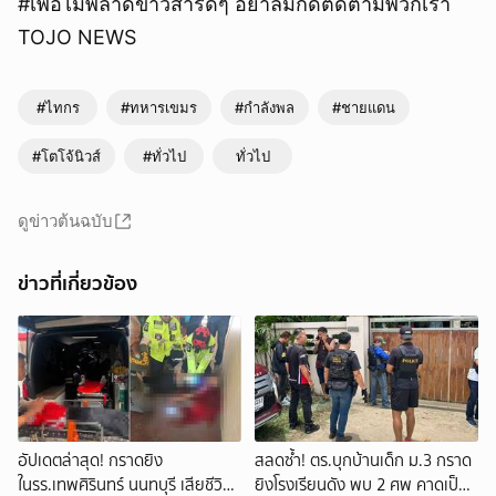
#เพื่อไม่พลาดข่าวสารดีๆ อย่าลืมกดติดตามพวกเรา
TOJO NEWS
#ไทกร
#ทหารเขมร
#กำลังพล
#ชายแดน
#โตโจ้นิวส์
#ทั่วไป
ทั่วไป
ดูข่าวต้นฉบับ
ข่าวที่เกี่ยวข้อง
อัปเดตล่าสุด! กราดยิง
สลดซ้ำ! ตร.บุกบ้านเด็ก ม.3 กราด
ในรร.เทพศิรินทร์ นนทบุรี เสียชีวิต
ยิงโรงเรียนดัง พบ 2 ศพ คาดเป็น