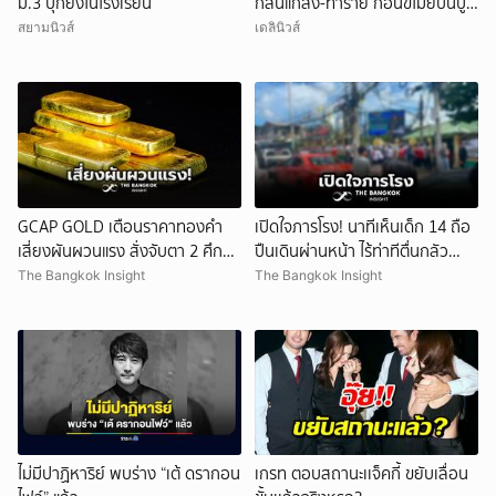
ม.3 บุกยิงในโรงเรียน
กลั่นแกล้ง-ทำร้าย ก่อนขโมยปืนปู่
ก่อเหตุ
สยามนิวส์
เดลินิวส์
GCAP GOLD เตือนราคาทองคำ
เปิดใจภารโรง! นาทีเห็นเด็ก 14 ถือ
เสี่ยงผันผวนแรง สั่งจับตา 2 ศึก
ปืนเดินผ่านหน้า ไร้ท่าทีตื่นกลัว
สำคัญ!
ก่อนหลบตำรวจขึ้นอีกอาคาร
The Bangkok Insight
The Bangkok Insight
ไม่มีปาฏิหาริย์ พบร่าง “เต้ ดรากอน
เกรท ตอบสถานะเเจ็คกี้ ขยับเลื่อน
ยกเลิก