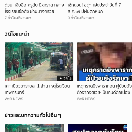
ด่วน! เจ็บอื้อ-ครูดับ ยิxกราด กลาง
เช็กด่วน! อุตุฯ แจ้งประจำวันที่ 7
โรงเรียนชื่อดัง ย่านบางกรวย
ส.ค.69 มีฝนตกหนัก
7 ชั่วโมงที่ผ่านมา
9 ชั่วโมงที่ผ่านมา
วิดีโอแนะนำ
วิดีโอ
เคาะเยียวยารายละ 1 ล้าน เหตุโรงเรียน
เหตุกราดยิvพารากอน ผู้ป่วยยัง
เทพศิรินทร์
ตัวจากจิตเวช-เป็นคนดีต่อเนื่อง
WeR NEWS
WeR NEWS
ข่าวและบทความทั่วไปอื่น ๆ