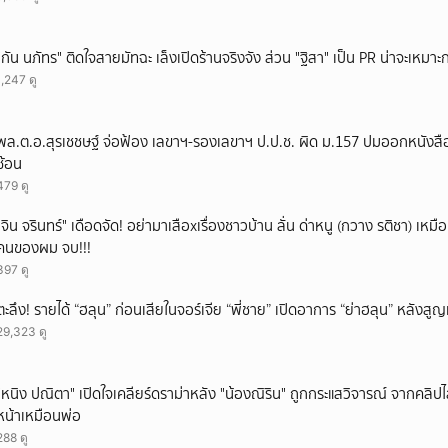
"กัน นภัทร" ติดใจสายมัทฉะ เล็งเปิดร้านจริงจัง ส่วน "ฐิสา" เป็น PR น่าจะเหมาะก
1,247 ดู
พล.ต.อ.สุรเชชษฐ์ จ่อฟ้อง เลขาฯ-รองเลขาฯ ป.ป.ช. ผิด ม.157 ปมออกหนังสือ
ซ้อน
479 ดู
ั่"จิน จรินทร์" เดือดจัด! อย่ามาเสือxเรื่องชาวบ้าน ลั่น ด่าหนู (กวาง รติชา) เหมือ
คนของผม จบ!!!
397 ดู
ตะลึง! รายได้ “ฮลุน” ก่อนเสียในจอร์เจีย “พี่ชาย” เปิดอาการ “ย่าฮลุน” หลังส
29,323 ดู
"หนิง ปณิตา" เปิดใจเคลียร์ดราม่าหลัง "น้องณิริน" ถูกกระแสวิจารณ์ จากคลิ
หน้าเหมือนพ่อ
288 ดู