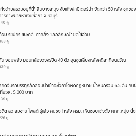
ยกเลิก
"ทั้งตำบลรวมอยู่ที่นี่" สืบบางละมุง จับแก๊งล่ามิเตอร์น้ำ งัดกว่า 50 หลัง ซุกข
สารภาพขายหาเงินซื้อยา จ.ชลบุรี
140 ดู
ต้อม รชนีกร ชนะคดี! ศาลสั่ง "เลอลักษณ์" ชดใช้อ่วม
488 ดู
กัน จอมพลัง มอบกล้องวงจรปิด 40 ตัว อุดจุดเสี่ยงหลังคดีสะเทือนขวัญ
939 ดู
สกัดจับรถบรรทุกลักลอบนำเข้าอะโวคาโดผิดกฎหมาย น้ำหนักรวม 6.5 ตัน คนขั
เที่ยวละ 5,000 บาท
139 ดู
อดีต สว.สมชาย โพสต์ รู้แล้ว คนชง ! หลัง ครม. เห็นชอบแต่งตั้ง ผกก.หนุ่ย นั
226 ดู