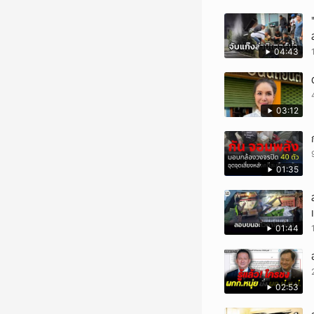
04:43
03:12
01:35
01:44
02:53