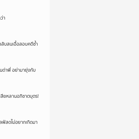
ว่า
สับสนเอื้อสอบคดีซ้ำ
นด่าพี่ อย่ามายุ่งกับ
ูญเสียหลานอภิชาตบุตร!
ปไลฟ์สดไม่อยากเกิดมา