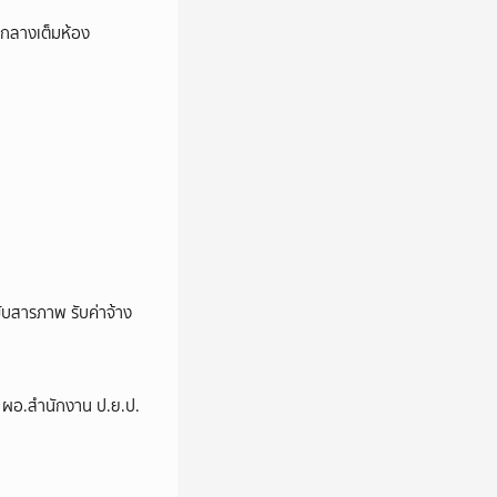
องกลางเต็มห้อง
บสารภาพ รับค่าจ้าง
่ง ผอ.สำนักงาน ป.ย.ป.