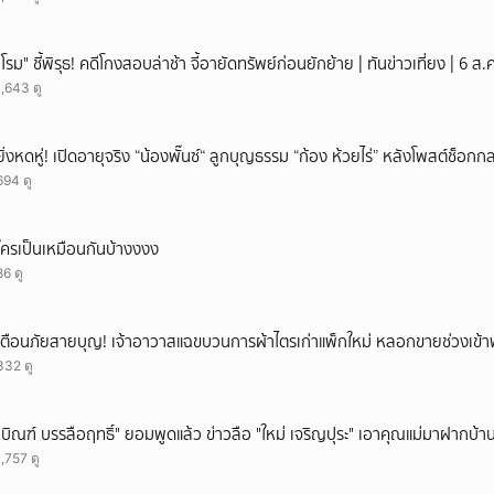
"โรม" ชี้พิรุธ! คดีโกงสอบล่าช้า จี้อายัดทรัพย์ก่อนยักย้าย | ทันข่าวเที่ยง | 6 
1,643 ดู
ยิ่งหดหู่! เปิดอายุจริง “น้องพั๊นซ์“ ลูกบุญธรรม “ก้อง ห้วยไร่” หลังโพสต์ช็อ
694 ดู
ใครเป็นเหมือนกันบ้างงงง
86 ดู
เตือนภัยสายบุญ! เจ้าอาวาสแฉขบวนการผ้าไตรเก่าแพ็กใหม่ หลอกขายช่วงเข้
332 ดู
"บิณฑ์ บรรลือฤทธิ์" ยอมพูดแล้ว ข่าวลือ "ใหม่ เจริญปุระ" เอาคุณแม่มาฝากบ้า
1,757 ดู