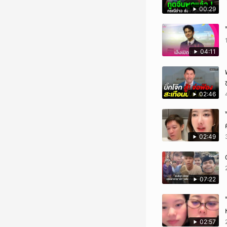
00:29
04:11
02:46
02:49
07:22
02:57