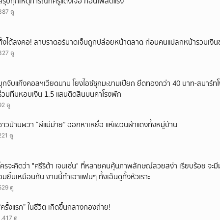
สรุปทุกเหตุการณ์ที่ครูแดงเจอ ก่อนโพสต์แรง
387 ดู
ทิ้งได้ลงคอ! ลาบราดอร์บาดเจ็บถูกปล่อยหน้าตลาด ก่อนคนแปลกหน้ารวมเงินช
327 ดู
บุกจับแก๊งคอลฯเวียดนาม โยงไอซ์ซุกมะขามเปียก ยึดทองกว่า 40 บาท-สมาร์ท
ร่วมทีมหอบเงิน 1.5 แสนติดสินบนคาโรงพัก
92 ดู
ชาวบ้านผวา “ผีแม่ม่าย” ออกหาเหยื่อ แห่แขวนผ้าแดงทั้งหมู่บ้าน
221 ดู
ใครจะคิดว่า "ศรีริต้า เจนเซ่น" ที่หลายคนคุ้นภาพลักษณ์สวยสง่า เรียบร้อย จะมีมุมโ
อมยิ้มเหมือนกัน งานนี้ทำเอาแฟนๆ ทั้งเอ็นดูทั้งหัวเราะ
529 ดู
“ครั้งแรก” ในชีวิต เกิดขึ้นกลางกองถ่าย!
1,417 ดู