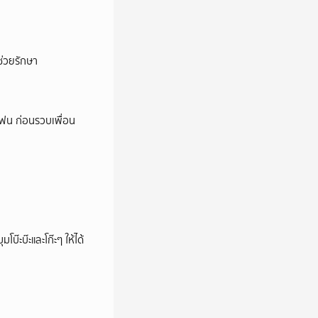
่วยรักษา
โฟน ก่อนรวบเพื่อน
บ๊ะบ๊ะและโก๊ะๆ ให้ได้