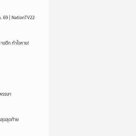
ส.ค. 69 | NationTV22
กกลางดึก ทำใจหาย!
าพรรษา
นสุขสุดท้าย