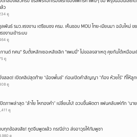
ปิดกล้องแล้วครับ ซีรีส์พระเอกเรื่องแรกของแพทริค แฟนๆ ขอ พรุ่งนี้ออนเลยได้ไ
แล้ว
234 ดู
จุลพันธ์ รมว.แรงงาน เตรียมชง ครม. เห็นชอบ MOU ไทย-เมียนมา ฉบับใหม่ ขย
แรงงานเข้าระบบ
464 ดู
"กานต์ ทศน" รับตั้งหลักเยอะหลังเลิก "แพมมี่" ไม่ขอลงสาเหตุ คุยกันได้เหมือนเ
75 ดู
ยิ่งสลด! เปิดคลิปสุดท้าย “น้องพั้นช์” ก่อนเปิดคำสัญญา “ก้อง ห้วยไร่” ที่ให้
408 ดู
เปิดภาพล่าสุด “ลำไย ไหทองคำ” เปลี่ยนไป! อวบขึ้นผิดตา แฟนคลับแห่ทัก “นาย
1,411 ดู
จบทุกข้อสงสัย! ทูตจีนพูดแล้ว กรณีข่าว ส่งอาวุธให้กัมพูชา
8,980 ดู