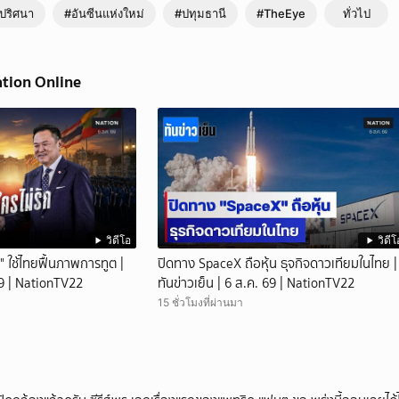
ปริศนา
#อันซีนแห่งใหม่
#ปทุมธานี
#TheEye
ทั่วไป
ation Online
วิดีโอ
วิดีโ
" ใช้ไทยฟื้นภาพการทูต |
ปิดทาง SpaceX ถือหุ้น ธุจกิจดาวเทียมในไทย |
 69 | NationTV22
ทันข่าวเย็น | 6 ส.ค. 69 | NationTV22
15 ชั่วโมงที่ผ่านมา