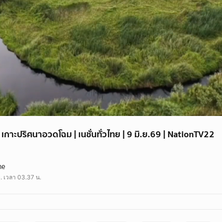
 เกาะปริศนาอวดโฉม | เนชั่นทั่วไทย | 9 มิ.ย.69 | NationTV22
ศนาโผล่เหนือน้ำชู The Eye ดวงตาเมืองไทย เล็งดันเป็นอันซีนแห่งใหม่
ne
ย. เวลา 03.37 น.
e #อันซีนแห่งใหม่ #ดวงตาเมืองไทย
 #ช่อง22 #กอล์ฟอิติปิโส #โอปอล์วรัญสุดา
สด-รายการย้อนหลัง NationTV ได้ที่ www.nationtv.tv