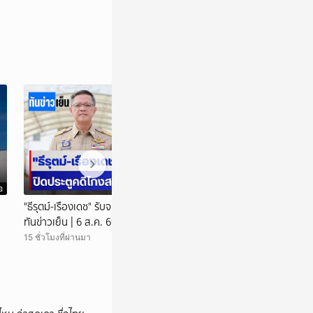
อ
วิดีโอ
"ธีรุตม์-เรืองเดช" รับจบปิดประตูคดีโกงสอบ ? |
ผลชันสูตร "ฮลุน โ
ทันข่าวเย็น | 6 ส.ค. 69 | NationTV22
| ทันข่าวเย็น | 6 
15 ชั่วโมงที่ผ่านมา
15 ชั่วโมงที่ผ่านมา