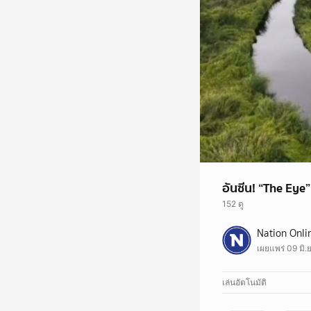
อันซีน! “The Eye”
152 ดู
ที่ปทุมธานี พบเกาะปริ
Nation Onli
#เนชั่นทั่วไทย
เผยแพร่ 09 มิ.
#เกาะปริศนา #The Ey
#NationTV #เนชั่นทีวี
อัปเดตข่าว-ชมรายการ
เล่นอัตโนมัติ