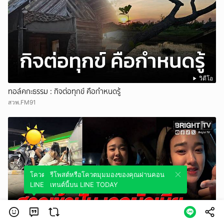
วิดีโอ
ทอล์คกะธรรม : กิจต่อทุกข์ คือกำหนดรู้
สวพ.FM91
โควตมุมมองของคุณผ่านคอนเทนต์นี้บน
รีโพสต์หรือโควตมุมมองของคุณผ่านคอน
LINE TODAY
เทนต์นี้บน LINE TODAY