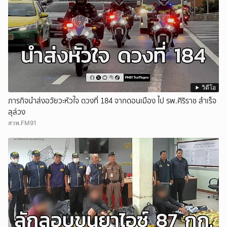
วิดีโอ
ภารกิจนำส่งอวัยวะหัวใจ ดวงที่ 184 จากดอนเมือง ไป รพ.ศิริราช สำเร็จ
ลุล่วง
สวพ.FM91