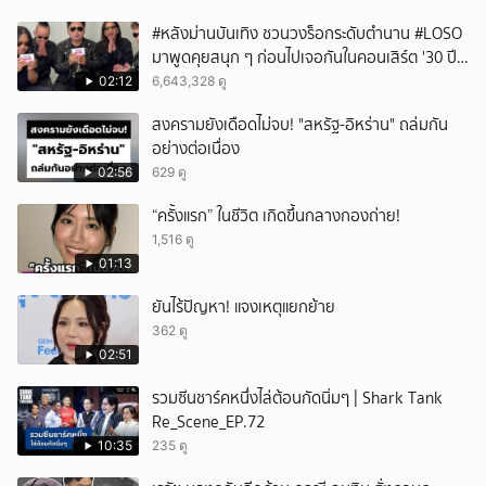
#หลังม่านบันเทิง ชวนวงร็อกระดับตำนาน #LOSO
มาพูดคุยสนุก ๆ ก่อนไปเจอกันในคอนเสิร์ต '30 ปี
LOSO นานเท่าไรก็รอ'
02:12
6,643,328 ดู
สงครามยังเดือดไม่จบ! "สหรัฐ-อิหร่าน" ถล่มกัน
อย่างต่อเนื่อง
02:56
629 ดู
“ครั้งแรก” ในชีวิต เกิดขึ้นกลางกองถ่าย!
1,516 ดู
01:13
ยันไร้ปัญหา! แจงเหตุแยกย้าย
362 ดู
02:51
รวมซีนชาร์คหนึ่งไล่ต้อนกัดนิ่มๆ | Shark Tank
Re_Scene_EP.72
10:35
235 ดู