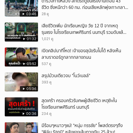
ตำรวจทางหลวง สกัดรถตู้ขนแรงงานเถื่อน 43
ชีวิต ซิ่งหนีกว่า 60 กม. ก่อนเสียหลักพุ่งเกาะกลาง
ถนน
03:46
28 ดู
เสียชีวิตเพิ่ม นักเรียนหญิง วัย 12 ปี จากเหตุ
รุนแรง ในโรงเรียนเทพศิรินทร์ นนทบุรี รวมดับแล้ว
9 ราย
01:32
1,021 ดู
เปิดคลิปนาทีโหด! เจ้าของสุนัขรับไม่ได้ หลังเห็น
ลาบราดอร์ถูกลากกลางถนน
05:52
537 ดู
สรุปม้วนเดียวจบ "โนว์เบลล์"
393 ดู
05:36
สุดเศร้า ครอบครัวรับศwผู้เสียชีวิต เหตุยิvใน
โรงเรียนเทพศิรินทร์ นนทบุรี
00:36
234 ดู
มีร้อนๆหนาวๆแน่! "หนุ่ม กรรชัย" โพสต์ตรงๆถึง
"ฟิล์ม รัฐภูมิ" หลังแจงเส้นทางเงิน 25 ล้าน!