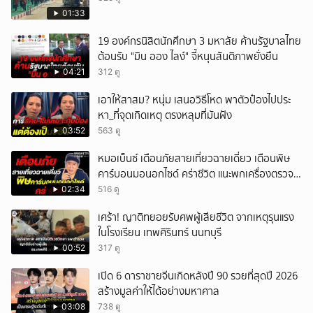
01:33
19 องค์กรนิสิตนักศึกษา 3 มหาลัย ค้านรัฐบาลไทย
ต้อนรับ "มิน ออง ไลง์" จี้หนุนสันติภาพยั่งยืน
04:21
312 ดู
เอาให้สาสม? หนุ่ม เสนอวิธีโหด พาตัวป๋องไปประ
หา_ที่จุดเกิดเหตุ ตรงหลุมที่มันฝัง
03:52
563 ดู
หมอเบ็นซ์ เตือนภัยสายเที่ยวฉายเดี่ยว เตือนพิษ
คาร์บอนมอนอกไซด์ คร่าชีวิต แนะพกเครื่องตรวจ
วัดติดตัว
02:34
516 ดู
เศร้า! ญาติทยอยรับศพผู้เสียชีวิต จากเหตุรุนแรง
ในโรงเรียน เทพศิรินทร์ นนทบุรี
00:52
317 ดู
เปิด 6 ดาราชายจีนเกิดหลังปี 90 รวยที่สุดปี 2026
สร้างมูลค่าให้ได้อย่างมหาศาล
03:08
738 ดู