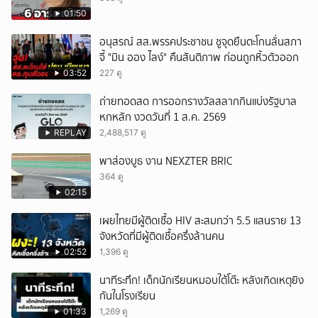
01:50
อนุสรณ์ สส.พรรคประชาชน ชูจุดยืนตะโกนลั่นสภา
จี้ "มิน ออง ไลง์" คืนสันติภาพ ก่อนถูกหิ้วตัวออก
03:52
227 ดู
ถ่ายทอดสด การออกรางวัลสลากกินแบ่งรัฐบาล
หกหลัก งวดวันที่ 1 ส.ค. 2569
REPLAY
2,488,517 ดู
พาส่องบูธ งาน NEXZTER BRIC
364 ดู
02:15
เผยไทยมีผู้ติดเชื้อ HIV สะสมกว่า 5.5 แสนราย 13
จังหวัดที่มีผู้ติดเชื้อครึ่งล้านคน
02:52
1,396 ดู
นาทีระทึก! เด็กนักเรียนหมอบใต้โต๊ะ หลังเกิดเหตุยิง
กันในโรงเรียน
01:33
1,269 ดู