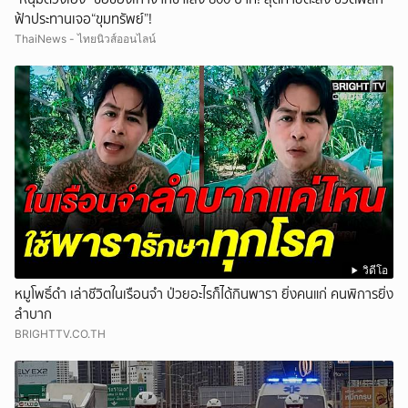
ฟ้าประทานเจอ“ขุมทรัพย์”!
ThaiNews - ไทยนิวส์ออนไลน์
วิดีโอ
หมูโพธิ์ดำ เล่าชีวิตในเรือนจำ ป่วยอะไรก็ได้กินพารา ยิ่งคนแก่ คนพิการยิ่ง
ลำบาก
BRIGHTTV.CO.TH