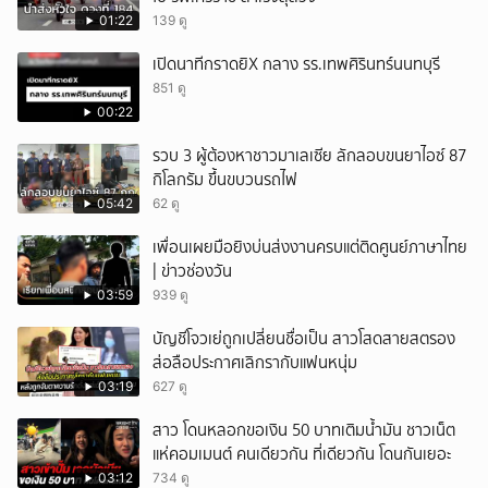
01:22
139 ดู
เปิดนาทีกราดยิX กลาง รร.เทพศิรินทร์นนทบุรี
851 ดู
00:22
รวบ 3 ผู้ต้องหาชาวมาเลเซีย ลักลอบขนยาไอซ์ 87
กิโลกรัม ขึ้นขบวนรถไฟ
05:42
62 ดู
เพื่อนเผยมือยิงบ่นส่งงานครบแต่ติดศูนย์ภาษาไทย
| ข่าวช่องวัน
03:59
939 ดู
บัญชีโจวเย่ถูกเปลี่ยนชื่อเป็น สาวโสดสายสตรอง
ส่อลือประกาศเลิกรากับแฟนหนุ่ม
03:19
627 ดู
สาว โดนหลอกขอเงิน 50 บาทเติมน้ำมัน ชาวเน็ต
แห่คอมเมนต์ คนเดียวกัน ที่เดียวกัน โดนกันเยอะ
03:12
734 ดู