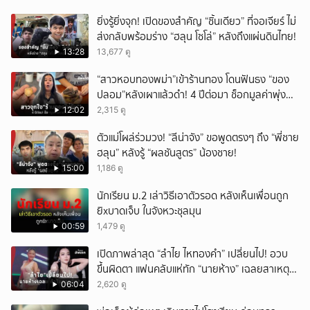
ยิ่งรู้ยิ่งจุก! เปิดของสำคัญ “ชิ้นเดียว” ที่จอเจียร์ ไม่
ส่งกลับพร้อมร่าง “ฮลุน โซโล่” หลังถึงแผ่นดินไทย!
13:28
13,677 ดู
“สาวหอบทองพม่า”เข้าร้านทอง โดนฟันธง “ของ
ปลอม”หลังเผาแล้วดำ! 4 ปีต่อมา ช็อกมูลค่าพุ่ง
มหาศาล!
12:02
2,315 ดู
ตัวแม่โผล่ร่วมวง! “ลีน่าจัง” ขอพูดตรงๆ ถึง “พี่ชาย
ฮลุน” หลังรู้ “ผลชันสูตร” น้องชาย!
15:00
1,186 ดู
นักเรียน ม.2 เล่าวิธีเอาตัวรอด หลังเห็นเพื่อนถูก
ยิxบาดเจ็บ ในจังหวะชุลมุน
00:59
1,479 ดู
เปิดภาพล่าสุด “ลำไย ไหทองคำ” เปลี่ยนไป! อวบ
ขึ้นผิดตา แฟนคลับแห่ทัก “นายห้าง” เฉลยสาเหตุ
ชัด!
06:04
2,620 ดู