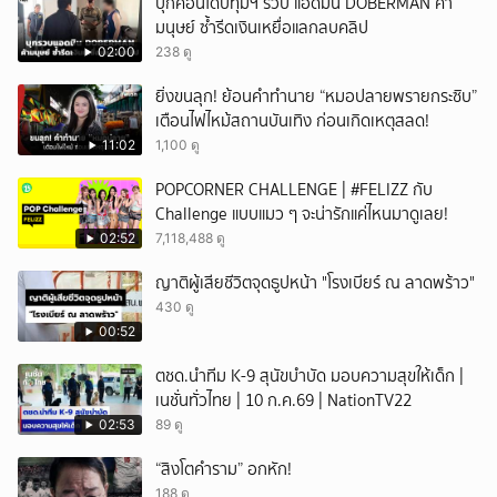
บุกคอนโดปทุมฯ รวบ แอดมิน DOBERMAN ค้า
มนุษย์ ซ้ำรีดเงินเหยื่อแลกลบคลิป
02:00
238 ดู
ยิ่งขนลุก! ย้อนคำทำนาย “หมอปลายพรายกระซิบ”
เตือนไฟไหม้สถานบันเทิง ก่อนเกิดเหตุสลด!
11:02
1,100 ดู
POPCORNER CHALLENGE | #FELIZZ กับ
Challenge แบบแมว ๆ จะน่ารักแค่ไหนมาดูเลย!
02:52
7,118,488 ดู
ญาติผู้เสียชีวิตจุดธูปหน้า "โรงเบียร์ ณ ลาดพร้าว"
430 ดู
00:52
ตชด.นำทีม K-9 สุนัขบำบัด มอบความสุขให้เด็ก |
เนชั่นทั่วไทย | 10 ก.ค.69 | NationTV22
02:53
89 ดู
“สิงโตคำราม” อกหัก!
188 ดู