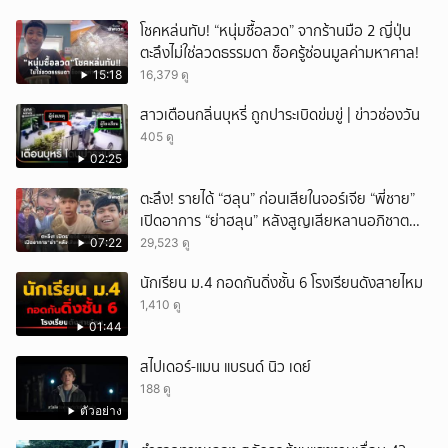
โชคหล่นทับ! “หนุ่มซื้อลวด” จากร้านมือ 2 ญี่ปุ่น
ตะลึงไม่ใช่ลวดธรรมดา ช็อครู้ซ่อนมูลค่ามหาศาล!
15:18
16,379 ดู
สาวเตือนกลิ่นบุหรี่ ถูกปาระเบิดข่มขู่ | ข่าวช่องวัน
405 ดู
02:25
ตะลึง! รายได้ “ฮลุน” ก่อนเสียในจอร์เจีย “พี่ชาย”
เปิดอาการ “ย่าฮลุน” หลังสูญเสียหลานอภิชาต
บุตร!
07:22
29,523 ดู
นักเรียน ม.4 กอดกันดิ่งชั้น 6 โรงเรียนดังสายไหม
1,410 ดู
01:44
สไปเดอร์-แมน แบรนด์ นิว เดย์
188 ดู
ตัวอย่าง