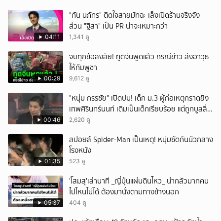
"กัน นภัทร" ติดใจสายมัทฉะ เล็งเปิดร้านจริงจัง
ส่วน "ฐิสา" เป็น PR น่าจะเหมาะกว่า
04:11
1,341 ดู
จบทุกข้อสงสัย! ทูตจีนพูดแล้ว กรณีข่าว ส่งอาวุธ
ให้กัมพูชา
00:29
9,612 ดู
"หนุ่ม กรรชัย" เปิดปม! เด็ก ม.3 ผู้ก่อเหตุกราดยิง
เทพศิรินทร์นนท์ เดิมเป็นเด็กเรียบร้อย แต่ถูกบูลลี่
หนัก คาดแรงกดดันสะสมกลายเป็นแรงแค้น จนก่อ
00:46
2,620 ดู
เหตุสลด
สปอยล์ Spider-Man เป็นเหตุ! หนุ่มซัดกันนัวกลาง
โรงหนัง
01:35
523 ดู
'โสมสุ'เล่านาที _ญี่ปุ่นแผ่นดินไหว_ น่ากลัวมากคน
ไปไหนไม่ได้ ต้องมานั่งตามทางข้างนอก
05:37
404 ดู