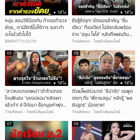
วิดีโอ
วิดีโอ
หนุ่ม สอนวิธีป้องกัน ถ้าเจอตำรวจ
ยิ่งรู้ยิ่งจุก! เปิดของสำคัญ “ชิ้น
ยัดย_ เรามีสิทธิไม่ให้การ จนท.ทำ
เดียว” ที่จอเจียร์ ไม่ส่งกลับพร้อม
อะไรมั่วซั่วไม่ได้
ร่าง “ฮลุน โซโล่” หลังถึงแผ่นดิน
ไทย!
BRIGHTTV.CO.TH
ThaiNews - ไทยนิวส์ออนไลน์
05
06
วิดีโอ
วิดีโอ
“สาวหอบทองพม่า”เข้าร้านทอง
ตัวแม่โผล่ร่วมวง! “ลีน่าจัง” ขอพูด
โดนฟันธง “ของปลอม”หลังเผา
ตรงๆ ถึง “พี่ชายฮลุน” หลังรู้ “ผล
แล้วดำ! 4 ปีต่อมา ช็อกมูลค่าพุ่ง
ชันสูตร” น้องชาย!
มหาศาล!
ThaiNews - ไทยนิวส์ออนไลน์
ThaiNews - ไทยนิวส์ออนไลน์
07
08