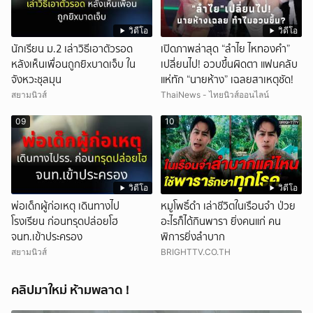
วิดีโอ
วิดีโอ
นักเรียน ม.2 เล่าวิธีเอาตัวรอด
เปิดภาพล่าสุด “ลำไย ไหทองคำ”
หลังเห็นเพื่อนถูกยิxบาดเจ็บ ใน
เปลี่ยนไป! อวบขึ้นผิดตา แฟนคลับ
จังหวะชุลมุน
แห่ทัก “นายห้าง” เฉลยสาเหตุชัด!
สยามนิวส์
ThaiNews - ไทยนิวส์ออนไลน์
09
10
วิดีโอ
วิดีโอ
พ่อเด็กผู้ก่อเหตุ เดินทางไป
หมูโพธิ์ดำ เล่าชีวิตในเรือนจำ ป่วย
โรงเรียน ก่อนทรุดปล่อยโฮ
อะไรก็ได้กินพารา ยิ่งคนแก่ คน
จนท.เข้าประครอง
พิการยิ่งลำบาก
สยามนิวส์
BRIGHTTV.CO.TH
คลิปมาใหม่ ห้ามพลาด !