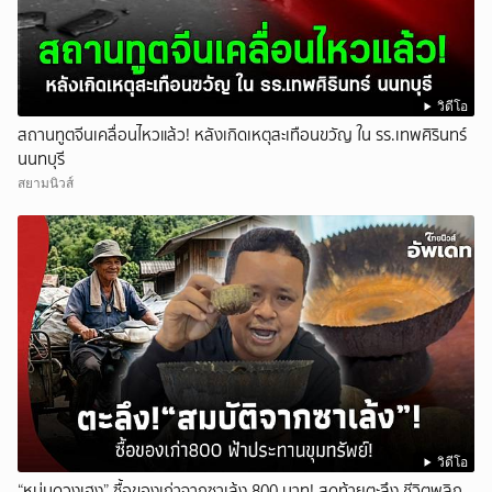
วิดีโอ
สถานทูตจีนเคลื่อนไหวแล้ว! หลังเกิดเหตุสะเทือนขวัญ ใน รร.เทพศิรินทร์
นนทบุรี
สยามนิวส์
วิดีโอ
“หนุ่มดวงเฮง” ซื้อของเก่าจากซาเล้ง 800 บาท! สุดท้ายตะลึง ชีวิตพลิก