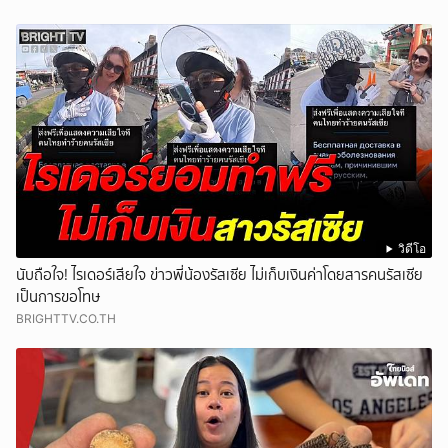
วิดีโอ
นับถือใจ! ไรเดอร์เสียใจ ข่าวพี่น้องรัสเซีย ไม่เก็บเงินค่าโดยสารคนรัสเซีย
เป็นการขอโทษ
BRIGHTTV.CO.TH