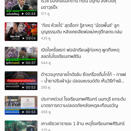
เรวัช มองกลับอีกด้าน กรณี อนุทิน สั่งควบคุ
มอาวุธปืx
00:34
511 ดู
“ก้อง ห้วยไร่” สุดช็อก! รู้สาเหตุ “น้องพั๊นซ์“ ลูก
บุญธรรมดับ หลังเคยเสียพ่อแม่เหตุตึกสตง.ถล่ม
09:06
425 ดู
เปิดใจครั้งแรก! พ่อนักเรียนผู้ก่อเหตุ พูดถึงเหตุ
สลดในโรงเรียนเทพสิริน
00:37
544 ดู
ตำรวจบุกทลายโกดังลับ ยึดเครื่องดื่มโกโก้ – กาแฟ
– น้ำยาปรับผ้านุ่ม ปลอมแบรนด์ดัง เห็นวิธีทำแล้ว
จะอ้วก
00:53
265 ดู
ประกาศด่วน! โรงเรียนเทพศิรินทร์ นนทบุรี ยกระดับ
มาตรการความปลอดภัยหลังเหตุสะเทือนขวัญ
00:53
493 ดู
เคาะเยียวยารายละ 1 ล้าน เหตุโรงเรียนเทพศิรินทร์
325 ดู