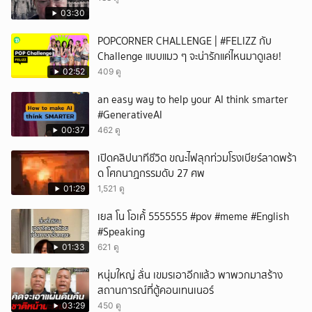
03:30
POPCORNER CHALLENGE | #FELIZZ กับ
Challenge แบบแมว ๆ จะน่ารักแค่ไหนมาดูเลย!
02:52
409 ดู
an easy way to help your AI think smarter
#GenerativeAI
00:37
462 ดู
เปิดคลิปนาทีชีวิต ขณะไฟลุกท่วมโรงเบียร์ลาดพร้า
ด โศกนาฏกรรมดับ 27 ศพ
01:29
1,521 ดู
เยส โน โอเค้้้้ 5555555 #pov #meme #English
#Speaking
01:33
621 ดู
หนุ่มใหญ่ ลั่น เขมรเอาอีกแล้ว พาพวกมาสร้าง
สถานการณ์ที่ตู้คอนเทนเนอร์
03:29
450 ดู