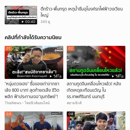
ตึกร้าว-พื้นทรุด เหตุน้ำซึมอุโมงค์รถไฟฟ้าวงเวียน
ใหญ่
00:40
245 ดู
คลิปที่กำลังได้รับความนิยม
01
02
วิดีโอ
วิดีโอ
“หนุ่มดวงเฮง” ซื้อของเก่าจากซา
สถานทูตจีนเคลื่อนไหวแล้ว! หลัง
เล้ง 800 บาท! สุดท้ายตะลึง ชีวิต
เกิดเหตุสะเทือนขวัญ ใน
พลิก ฟ้าประทานเจอ“ขุมทรัพย์”!
รร.เทพศิรินทร์ นนทบุรี
ThaiNews - ไทยนิวส์ออนไลน์
สยามนิวส์
03
04