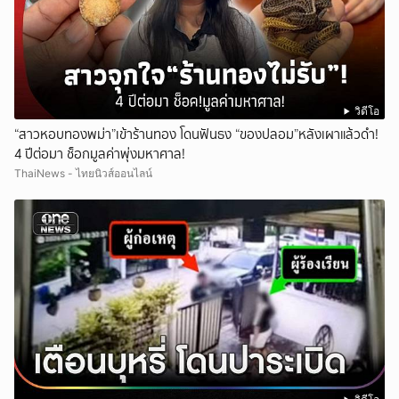
วิดีโอ
“สาวหอบทองพม่า”เข้าร้านทอง โดนฟันธง “ของปลอม”หลังเผาแล้วดำ!
4 ปีต่อมา ช็อกมูลค่าพุ่งมหาศาล!
ThaiNews - ไทยนิวส์ออนไลน์