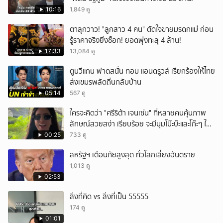
10:16
1,849 ดู
ตาลุกวาว! "ลูกสาว 4 คน" ตัดใจขายมรดกแม่ ก่อน
รู้ราคาจริงยิ่งช็อก! ยอดพุ่งทะลุ 4 ล้าน!
17:33
13,084 ดู
ตูนวีแกน ฟาดสนั่น ทอม แอนดรูวส์ เรียกร้องให้ไทย
ส่งเขมรพลัดถิ่นกลับบ้าน
05:14
567 ดู
ใครจะคิดว่า "ศรีริต้า เจนเซ่น" ที่หลายคนคุ้นภาพ
ลักษณ์สวยสง่า เรียบร้อย จะมีมุมโบ๊ะบ๊ะและโก๊ะๆ ให้
ได้อมยิ้มเหมือนกัน งานนี้ทำเอาแฟนๆ ทั้งเอ็นดูทั้ง
00:25
733 ดู
หัวเราะ
สหรัฐฯ เตือนภัยสูงสุด ทั่วโลกเสี่ยงอันตราย
1,013 ดู
02:53
สิ่งที่คิด vs สิ่งที่เป็น 55555
174 ดู
01:01