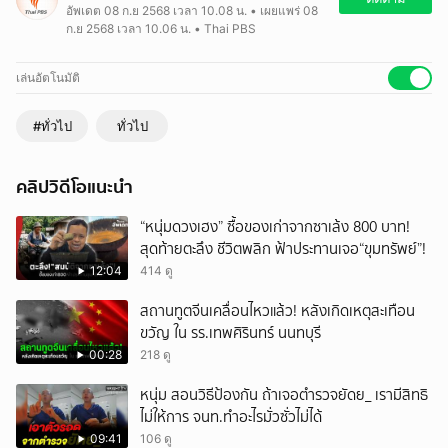
อัพเดต 08 ก.ย 2568 เวลา 10.08 น. • เผยแพร่ 08
หลังระดับน้ำสูงขึ้น จากโรงอาหาร ขยายวงกว้างมาบริเวณลานจอดรถ หลัง
ก.ย 2568 เวลา 10.06 น. • Thai PBS
ห้องทำงานของเจ้าหน้าที่ หลังในพื้นที่มีฝนตกต่อเนื่องกันหลายวัน
เล่นอัตโนมัติ
#ทั่วไป
ทั่วไป
คลิปวิดีโอแนะนำ
“หนุ่มดวงเฮง” ซื้อของเก่าจากซาเล้ง 800 บาท!
สุดท้ายตะลึง ชีวิตพลิก ฟ้าประทานเจอ“ขุมทรัพย์”!
12:04
414 ดู
สถานทูตจีนเคลื่อนไหวแล้ว! หลังเกิดเหตุสะเทือน
ขวัญ ใน รร.เทพศิรินทร์ นนทบุรี
00:28
218 ดู
หนุ่ม สอนวิธีป้องกัน ถ้าเจอตำรวจยัดย_ เรามีสิทธิ
ไม่ให้การ จนท.ทำอะไรมั่วซั่วไม่ได้
09:41
106 ดู