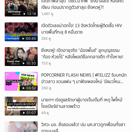
เปิดภาพล่าสุด “ตชด.นำทัพ” ยิ่งน่าสลด! หลังคดี
เงียบ ก่อนปรากฎตัวล่าสุด ยิ่งหดหู่?!
13:18
1,467 ดู
เปิดตัวเลขน่าตกใจ! 13 จังหวัดไทยผู้ติดเชื้อ HIV
บางพื้นที่ทะลุ 8 หมื่นราย
00:45
293 ดู
ยิ่งหดหู่! เปิดอายุจริง “น้องพั๊นซ์“ ลูกบุญธรรม
“ก้อง ห้วยไร่” หลังโพสต์ช็อกกลางดึก ทำใจหาย!
10:30
753 ดู
POPCORNER FLASH NEWS | #FELIZZ รับบทนัก
ข่าวสาว ชวนแฟน ๆ มาฟังเพลงใหม่ ‘มีแมวไหม
(Catch Me If You Can)’
00:52
350 ดู
นายกฯ เร่งดูแลรักษาผู้บาดเจ็บเต็มที่ เหตุ ไฟไหม้
โรงเบียร์ย่านลาดพร้าว
01:07
49 ดู
วิศวะ มข. สั่งสอบแล้ว! ปม นศ.สาวถูกเพื่อนทั้งสา
ขารุมบูลลี่