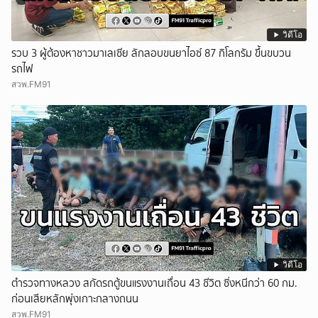
วิดีโอ
รวบ 3 ผู้ต้องหาชาวมาเลเซีย ลักลอบขนยาไอซ์ 87 กิโลกรัม ขึ้นขบวน
รถไฟ
สวพ.FM91
วิดีโอ
ตำรวจทางหลวง สกัดรถตู้ขนแรงงานเถื่อน 43 ชีวิต ซิ่งหนีกว่า 60 กม.
ก่อนเสียหลักพุ่งเกาะกลางถนน
สวพ.FM91