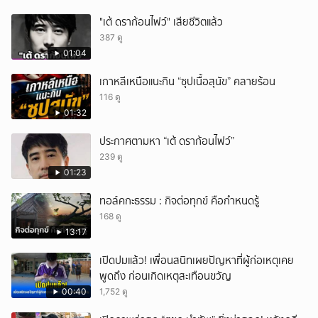
"เต้ ดราก้อนไฟว์" เสียชีวิตแล้ว
387 ดู
01:04
เกาหลีเหนือแนะกิน “ซุปเนื้อสุนัข” คลายร้อน
116 ดู
01:32
ประกาศตามหา “เต้ ดราก้อนไฟว์”
239 ดู
01:23
ทอล์คกะธรรม : กิจต่อทุกข์ คือกำหนดรู้
168 ดู
13:17
เปิดปมแล้ว! เพื่อนสนิทเผยปัญหาที่ผู้ก่อเหตุเคย
พูดถึง ก่อนเกิดเหตุสะเทือนขวัญ
00:40
1,752 ดู