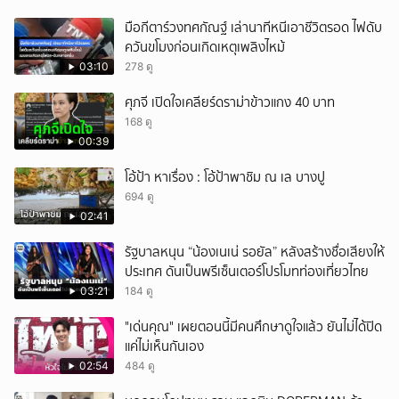
มือกีตาร์วงทศกัณฐ์ เล่านาทีหนีเอาชีวิตรอด ไฟดับ
ควันขโมงก่อนเกิดเหตุเพลิงไหม้
03:10
278 ดู
ศุภจี เปิดใจเคลียร์ดราม่าข้าวแกง 40 บาท
168 ดู
00:39
โอ้ป้า หาเรื่อง : โอ้ป้าพาชิม ณ เล บางปู
694 ดู
02:41
รัฐบาลหนุน “น้องเนเน่ รอยัล” หลังสร้างชื่อเสียงให้
ประเทศ ดันเป็นพรีเซ็นเตอร์โปรโมทท่องเที่ยวไทย
03:21
184 ดู
"เด่นคุณ" เผยตอนนี้มีคนศึกษาดูใจแล้ว ยันไม่ได้ปิด
แค่ไม่เห็นกันเอง
02:54
484 ดู