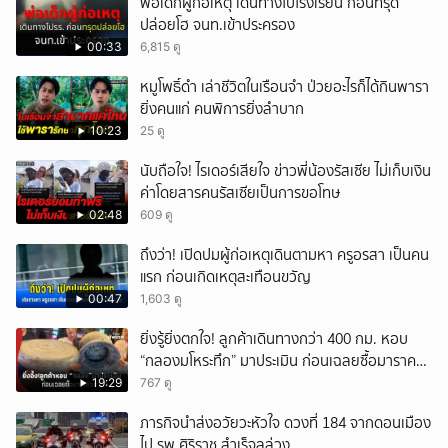
พ่อเด็กผู้ก่อเหตุ เดินทางไปโรงเรียน ก่อนทรุด
ปล่อยโฮ จนท.เข้าประครอง
00:33
6,815 ดู
หมูโพธิ์ดำ เล่าชีวิตในเรือนจำ ป่วยอะไรก็ได้กินพารา
ยิ่งคนแก่ คนพิการยิ่งลำบาก
10:23
25 ดู
นับถือใจ! ไรเดอร์เสียใจ ข่าวพี่น้องรัสเซีย ไม่เก็บเงิน
ค่าโดยสารคนรัสเซียเป็นการขอโทษ
02:48
609 ดู
ถึงว่า! เปิดปมผู้ก่อเหตุเดินตามหา ครูอรสา เป็นคน
แรก ก่อนเกิดเหตุสะเทือนขวัญ
00:47
1,603 ดู
ยิ่งรู้ยิ่งตกใจ! ลูกค้าเดินทางกว่า 400 กม. หอบ
“กลองมโหระทึก” มาประเมิน ก่อนเฉลยซื้อมาราคา
เท่าไหร่?
19:29
767 ดู
ภารกิจนำส่งอวัยวะหัวใจ ดวงที่ 184 จากดอนเมือง
ไป รพ.ศิริราช สำเร็จลุล่วง