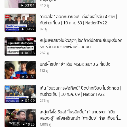
ยกเลิก
03:04
410 ดู
"ดีเอสไอ" ออกหมายจับ! แก๊งส่งเฮโรอีน 4 ราย |
ทันข่าวเที่ยง | 10 ก.ค. 69 | NationTV22
09:27
87 ดู
หนุ่มแพ้เสียงในหัวสุดๆ ใจกล้าตีมือชายยื่นบุหรี่นอก
รถ หวั่นอันตรายเพื่อนร่วมถนน
00:38
267 ดู
มิกซ์-ไฮเปค” ล่าแต้ม MSBK สนาม 2 ที่เซปัง
112 ดู
01:31
เค้น “ขบวนการพ่อทิพย์” ปิดปากเงียบ ไม่ซัดทอด |
ทันข่าวเย็น | 10 ก.ค. 69 | NationTV22
04:09
275 ดู
สะดุ้งทั้งโซเชียล! “โหรลักยิ้ม” ทำนายชะตา “เมีย
หลวง-ชู้” หลังเผชิญหน้า “คาเตียง” ทำสะเทือนทั้ง
ประเทศ
16:25
1,609 ดู