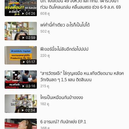
ปภ. แจ้งเตือน 49 จังหวัด และ กทม. เฝ้าระวังน้ำ
ท่วม ดินโคลนถล่ม คลื่นลมแรง ช่วง 6-9 ส.ค. 69
04:26
608 ดู
แค่คำนี้คำเดียว อะไรก็เป็นไปได้
502 ดู
02:59
ฟีเจอร์นี้จะไม่ลับอีกต่อไปปปป
220 ดู
01:17
"สารวัตรแจ๊ะ" ใส่กุญแจมือ หน.แก๊งเวียดนาม หลังค
วักเงินสด ๆ 1.5 แสน ติดสินบน
03:16
215 ดู
ใครเป็นเหมือนกันบ้างงงง
162 ดู
02:34
6 อารมณ์? กับนักแข่ง EP.1
368 ดู