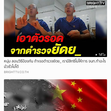
วิดีโอ
หนุ่ม สอนวิธีป้องกัน ถ้าเจอตำรวจยัดย_ เรามีสิทธิไม่ให้การ จนท.ทำอะไร
มั่วซั่วไม่ได้
BRIGHTTV.CO.TH