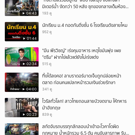
"ทั้งตำบลรวมอยู่ที่นี่" สืบบางละมุง จับแก๊งล่า
มิเตอร์น้ำ งัดกว่า 50 หลัง ซุกของกลางเต็มห้อง
สารภาพขายหาเงินซื้อยา จ.ชลบุรี
04:43
193 ดู
นักเรียน ม.4 กอดกันดิ่งชั้น 6 โรงเรียนดังสายไหม
952 ดู
01:44
"มีน พีรวิชญ์" เร่งคุมอาหาร เหตุไขมันพุ่ง เผย
"ดรีม" ฝากไข่แล้วแต่ยังไม่เร่งแต่ง
02:34
515 ดู
ทิ้งได้ลงคอ! ลาบราดอร์บาดเจ็บถูกปล่อยหน้า
ตลาด ก่อนคนแปลกหน้ารวมเงินช่วยรักษา
04:00
341 ดู
ไวรัลทั่วโลก! สาวไทยถอนสายบัวงดงาม ให้ทหาร
ม้าอังกฤษ
00:23
839 ดู
สกัดจับรถบรรทุกลักลอบนำเข้าอะโวคาโดผิด
กฎหมาย น้ำหนักรวม 6.5 ตัน คนขับสารภาพ รับ