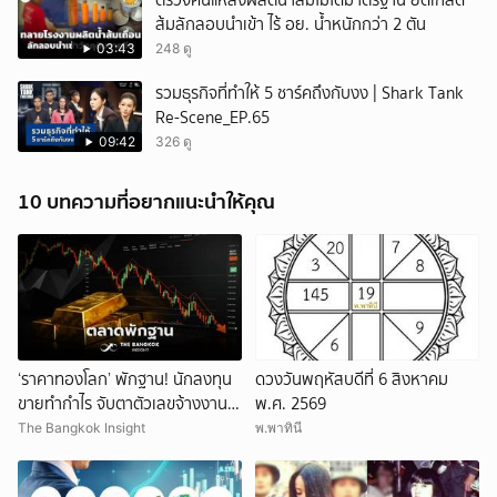
ตรวจค้นแหล่งผลิตน้ำส้มไม่ได้มาตรฐาน ยึดเกล็ด
ส้มลักลอบนำเข้า ไร้ อย. น้ำหนักกว่า 2 ตัน
03:43
248 ดู
รวมธุรกิจที่ทำให้ 5 ชาร์คถึงกับงง | Shark Tank
Re-Scene_EP.65
09:42
326 ดู
10 บทความที่อยากแนะนำให้คุณ
‘ราคาทองโลก’ พักฐาน! นักลงทุน
ดวงวันพฤหัสบดีที่ 6 สิงหาคม
ขายทำกำไร จับตาตัวเลขจ้างงาน
พ.ศ. 2569
สหรัฐ
The Bangkok Insight
พ.พาทินี