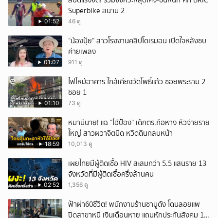
สปีดแรงจัด! รวมจังหวะหลุดโค้ง-ชนหนัก ศึก BRIC
Superbike สนาม 2
01:52
46 ดู
“น้องปุ้ย” สาวโรงงานคลิปโดเรมอน เปิดใจหลังซบ
ค่ายเพลง
01:07
911 ดู
ไฟไหม้อาคาร ใกล้เคียงวัดโพธิ์แก้ว ซอยพระราม 2
ซอย 1
01:10
73 ดู
หมามีนาย! แฉ “ไอ้ป๋อง” เด็กตร.ถือหาง หัวจ่ายราย
ใหญ่ สาวผวาจิตมืด หวิดดินกลบหน้า
18:59
10,013 ดู
เผยไทยมีผู้ติดเชื้อ HIV สะสมกว่า 5.5 แสนราย 13
จังหวัดที่มีผู้ติดเชื้อครึ่งล้านคน
02:52
1,356 ดู
ฟ้าผ่า60ชีวิต! พนักงานร้านชาบูดัง โดนลอยแพ
ปิดสาขาหนี เงินเดือนหาย แถมหักประกันสังคม 11