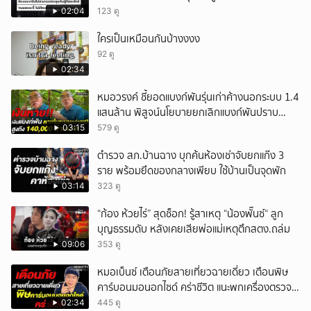
สรณ'ชี้ ไม่มีใครสั่งให้ผมหยุดปฏิบัติหน้าที่
02:04
123 ดู
ใครเป็นเหมือนกันบ้างงงง
92 ดู
02:34
หมอวรงค์ ชี้ยอดแบงก์พันรุ่นเก่าค้างนอกระบบ 1.4
แสนล้าน พิสูจน์นโยบายยกเลิกแบงก์พันปราบ
ธุรกิจสีเทา
03:15
579 ดู
ตำรวจ สภ.บ้านฉาง บุกค้นห้องเช่าจับยกแก๊ง 3
ราย พร้อมยึดของกลางเพียบ ใช้บ้านเป็นจุดพัก
03:14
323 ดู
“ก้อง ห้วยไร่” สุดช็อก! รู้สาเหตุ “น้องพั๊นซ์“ ลูก
บุญธรรมดับ หลังเคยเสียพ่อแม่เหตุตึกสตง.ถล่ม
09:06
353 ดู
หมอเบ็นซ์ เตือนภัยสายเที่ยวฉายเดี่ยว เตือนพิษ
คาร์บอนมอนอกไซด์ คร่าชีวิต แนะพกเครื่องตรวจ
วัดติดตัว
02:34
445 ดู