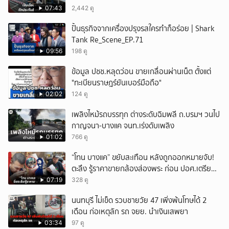
เดือนแต่ไม่ส่ง?
07:43
2,442 ดู
ยกเลิก
ปั้นธุรกิจจากเครื่องปรุงรสใครทำก็อร่อย | Shark
Tank Re_Scene_EP.71
09:56
198 ดู
ข้อมูล ปชช.หลุดว่อน ขายเกลื่อนผ่านเน็ต ตั้งแต่
"ทะเบียนราษฎร์ยันเบอร์มือถือ"
02:02
124 ดู
เพลิงไหม้รถบรรทุก ต่างระดับฉิมพลี ถ.บรมฯ วนไป
กาญจนา-บางแค จนท.เร่งดับเพลิง
01:02
766 ดู
“โทน บางแค” ขยับสะเทือน หลังถูกออกหมายจับ!
ตะลึง รู้ราคาขายกล้องส่องพระ ก่อน ปอศ.เตรียม
บุกรวบ?
07:19
328 ดู
นนทบุรี ไม่เข็ด รวบชายวัย 47 เพิ่งพ้นโทษได้ 2
เดือน ก่อเหตุลัก รถ จยย. นำเงินเสพยา
03:34
97 ดู