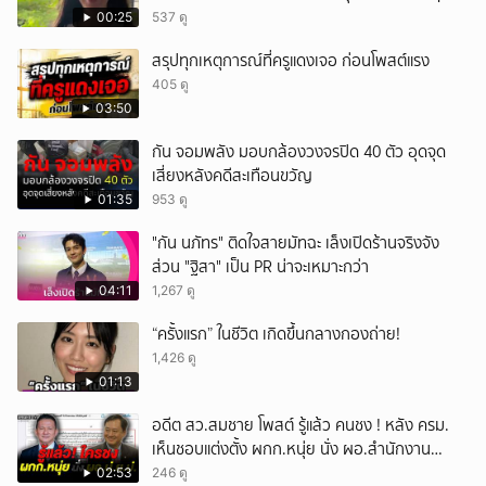
ได้อมยิ้มเหมือนกัน งานนี้ทำเอาแฟนๆ ทั้งเอ็นดูทั้ง
00:25
537 ดู
หัวเราะ
สรุปทุกเหตุการณ์ที่ครูแดงเจอ ก่อนโพสต์แรง
405 ดู
03:50
กัน จอมพลัง มอบกล้องวงจรปิด 40 ตัว อุดจุด
เสี่ยงหลังคดีสะเทือนขวัญ
01:35
953 ดู
"กัน นภัทร" ติดใจสายมัทฉะ เล็งเปิดร้านจริงจัง
ส่วน "ฐิสา" เป็น PR น่าจะเหมาะกว่า
04:11
1,267 ดู
“ครั้งแรก” ในชีวิต เกิดขึ้นกลางกองถ่าย!
1,426 ดู
01:13
อดีต สว.สมชาย โพสต์ รู้แล้ว คนชง ! หลัง ครม.
เห็นชอบแต่งตั้ง ผกก.หนุ่ย นั่ง ผอ.สำนักงาน
ป.ย.ป.
02:53
246 ดู