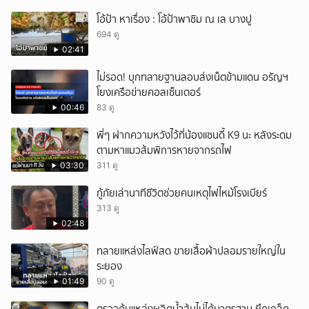
โอ้ป้า หาเรื่อง : โอ้ป้าพาชิม ณ เล บางปู
694 ดู
02:41
ไม่รอด! บุกทลายฐานลอบส่งเน็ตข้ามแดน อรัญฯ
โยงเครือข่ายคอลเซ็นเตอร์
00:46
83 ดู
พี่ๆ ฝากความหวังไว้ที่น้องแซนดี้ K9 นะ หลังระดม
ตามหาแมวส้มพิการหายจากรถไฟ
03:30
311 ดู
กู้ภัยเล่านาทีชีวิตช่วยคนเหตุไฟไหม้โรงเบียร์
313 ดู
02:48
ทลายแหล่งไลฟ์สด ขายเสื้อผ้าปลอมรายใหญ่ใน
ระยอง
01:49
90 ดู