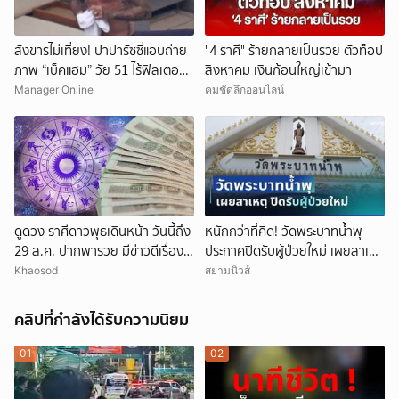
สังขารไม่เที่ยง! ปาปารัซซี่แอบถ่าย
"4 ราศี" ร้ายกลายเป็นรวย ตัวท็อป
ภาพ “เบ็คแฮม” วัย 51 ไร้ฟิลเตอร์
สิงหาคม เงินก้อนใหญ่เข้ามา
เผยให้เห็นผมบาง-ศีรษะล้าน
Manager Online
คมชัดลึกออนไลน์
ดูดวง ราศีดาวพุธเดินหน้า วันนี้ถึง
หนักกว่าที่คิด! วัดพระบาทน้ำพุ
29 ส.ค. ปากพารวย มีข่าวดีเรื่อง
ประกาศปิดรับผู้ป่วยใหม่ เผยสาเหตุ
เงิน-ค้าขาย
สุดสะเทือนใจ
Khaosod
สยามนิวส์
คลิปที่กำลังได้รับความนิยม
01
02