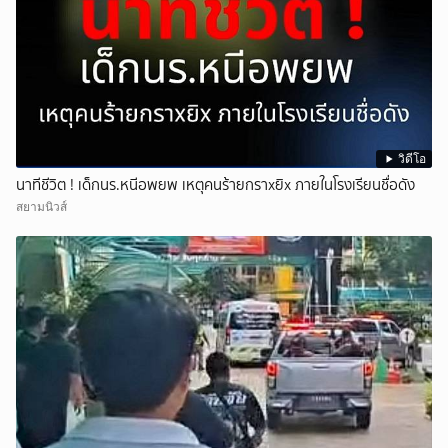
วิดีโอ
นาทีชีวิต ! เด็กนร.หนีอพยพ เหตุคนร้ายกราxยิx ภายในโรงเรียนชื่อดัง
สยามนิวส์