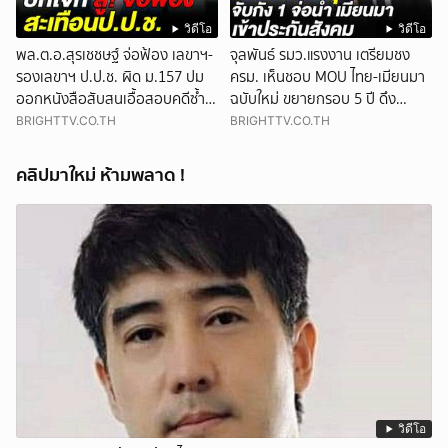
วิดีโอ
วิดีโอ
พล.ต.อ.สุรเชชษฐ์ จ่อฟ้อง เลขาฯ-
จุลพันธ์ รมว.แรงงาน เตรียมชง
รองเลขาฯ ป.ป.ช. ผิด ม.157 ปม
ครม. เห็นชอบ MOU ไทย-เมียนมา
ออกหนังสือสับสนเอื้อสอบคดีซ้ำ
ฉบับใหม่ ขยายกรอบ 5 ปี ดึง
ซ้อน
แรงงานเข้าระบบ
BRIGHTTV.CO.TH
BRIGHTTV.CO.TH
คลิปมาใหม่ ห้ามพลาด !
วิดีโอ