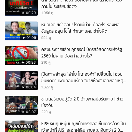
นาทีชีวิต ! เด็กนร.หนีอพยพ เหตุคนร้ายกราxยิx
ภายในโรงเรียนชื่อดัง
00:20
1,056 ดู
หมอเจดไขคำตอบ! โรคแม่ม่าย คืออะไร หลังผล
ชันสูตร ฮลุน โซโล่ ทำหลายคนเข้าใจผิด
01:09
994 ดู
คลังประกาศแล้ว! อุทธรณ์ บัตรสวัสดิการแห่งรัฐ
2569 ไม่ผ่าน ต้องทำอย่างไร?
00:33
210 ดู
เปิดภาพล่าสุด “ลำไย ไหทองคำ” เปลี่ยนไป! อวบ
ขึ้นผิดตา แฟนคลับแห่ทัก “นายห้าง” เฉลยสาเหตุ
ชัด!
06:04
1,627 ดู
ชายนอร์เวย์อยู่วัด 2 ปี อ้างพาสปอร์ตหาย | ข่าว
ช่องวัน
03:07
220 ดู
EP80จับกุมหนุ่มบัญชีม้าแก๊งคอลเซ็นเตอร์อ้างเป็น
เจ้าหน้าที่ AIS หลอกผู้เสียหายสูญเงินกว่า 2.3