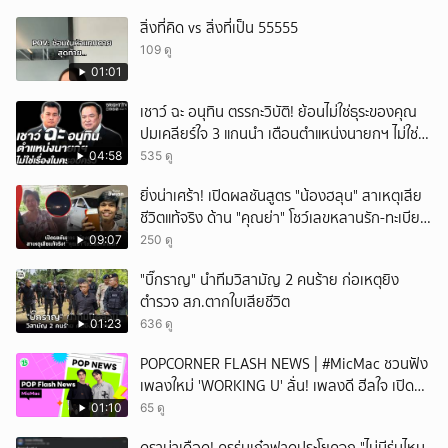
สิ่งที่คิด vs สิ่งที่เป็น 55555
109 ดู
01:01
เชาว์ ฉะ อนุทิน ตรรกะวิบัติ! ย้อนไม่ใช่ธุระของคุณ
ปมเคลียร์ใจ 3 แกนนำ เตือนตำแหน่งนายกฯ ไม่ใช่
เรื่องในครอบครัว
04:58
535 ดู
ยิ่งน่าเศร้า! เปิดผลชันสูตร "น้องฮลุน" สาเหตุเสีย
ชีวิตแท้จริง ด้าน "คุณย่า" โชว์เลขหลานรัก-ทะเบียน
รถเคลื่อนร่าง!
09:07
250 ดู
"บิ๊กราญ" นำทีมวิสามัญ 2 คนร้าย ก่อเหตุยิง
ตำรวจ สภ.ตากใบเสียชีวิต
01:23
636 ดู
POPCORNER FLASH NEWS | #MicMac ชวนฟัง
เพลงใหม่ 'WORKING U' ลั่น! เพลงดี ฮีลใจ เปิด
ฟังได้ทุกสถานการณ์
01:10
65 ดู