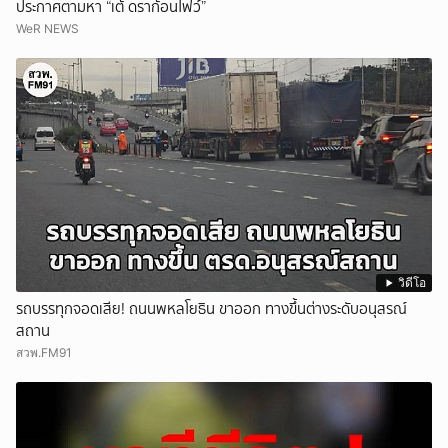
ประกาศตามหา “เต้ ดราก้อนไฟว์”
WeR NEWS
วิดีโอ
รถบรรทุกจอดเสีย! ถนนพหลโยธิน ขาออก ทางขึ้นต่างระดับอนุสรณ์
สถาน
สวพ.FM91