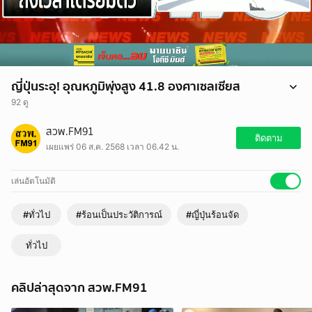
ญี่ปุ่นระอุ! อุณหภูมิพุ่งสูง 41.8 องศาเซลเซียส
92 ดู
ญี่ปุ่นระอุ! อุณหภูมิพุ่งสูง 41.8 องศาสูงสุดเป็นประวัติการณ์ ประชาชนป่วย
สวพ.FM91
แล้ว เกือบ 6 หมื่นราย
ติดตาม
เผยแพร่ 06 ส.ค. 2568 เวลา 06.42 น.
https://fm91bkk.com/newsarticle/55086
เล่นอัตโนมัติ
#ทั่วไป
#ร้อนเป็นประวัติการณ์
#ญี่ปุ่นร้อนจัด
ทั่วไป
คลิปล่าสุดจาก สวพ.FM91