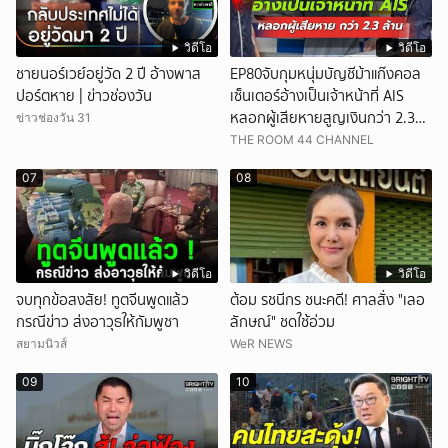
วิดีโอ
วิดีโอ
ชายนอร์เวย์อยู่วัด 2 ปี อ้างพาส
EP80จับกุมหนุ่มบัญชีม้าแก๊งคอล
ปอร์ตหาย | ข่าวช่องวัน
เซ็นเตอร์อ้างเป็นเจ้าหน้าที่ AIS
หลอกผู้เสียหายสูญเงินกว่า 2.3
ข่าวช่องวัน 31
ล้านบาท
THE ROOM 44 CHANNEL
07
08
วิดีโอ
วิดีโอ
จบทุกข้อสงสัย! ทูตจีนพูดแล้ว
ต้อม รชนีกร ชนะคดี! ศาลสั่ง "เลอ
กรณีข่าว ส่งอาวุธให้กัมพูชา
ลักษณ์" ชดใช้อ่วม
สยามนิวส์
WeR NEWS
09
10