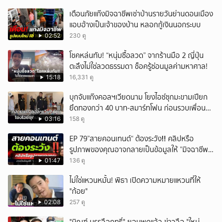
เตือนภัยแก๊งมิจฉาชีพเช่าบ้านรายวันย่านดอนเมือง
แอบอ้างเป็นเจ้าของบ้าน หลอกกู้เงินนอกระบบ
02:52
230 ดู
โชคหล่นทับ! “หนุ่มซื้อลวด” จากร้านมือ 2 ญี่ปุ่น
ตะลึงไม่ใช่ลวดธรรมดา ช็อครู้ซ่อนมูลค่ามหาศาล!
15:18
16,331 ดู
บุกจับแก๊งคอลฯเวียดนาม โยงไอซ์ซุกมะขามเปียก
ยึดทองกว่า 40 บาท-สมาร์ทโฟน ก่อนรวบเพื่อน
ร่วมทีมหอบเงิน 1.5 แสนติดสินบนคาโรงพัก
03:16
158 ดู
EP 79”สายคอนเทนต์“ ต้องระวัง‼️ คลิปหรือ
รูปภาพของคุณอาจกลายเป็นข้อมูลให้ ”มิจฉาชีพ“
นำไปใช้ได้
01:47
136 ดู
ไม่ใช่แหวนหมั้น! พิธา เปิดความหมายแหวนที่ให้
"ก้อย"
02:08
257 ดู