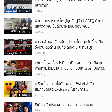
ดราม่าเดือด! ครูรุ่นเก๋าฟาดประโยคจุก "ไม่มีรุ่นไหน
เหี้*เท่านี้"
02:25
156 ดู
ฝ่ายปกครองบางใหญ่บุกจับคู่รัก LGBTQ ค้ายา
เสพติด พบเข็มฉีดยาผสมยาไอซ์เพียบ
05:34
304 ดู
มาร์ค พิตบูล จัดหนัก! ตำรวจไทยทุกวันนี้ หากิน
วิ่งเต้น ตั้งด่าน มันถึงได้เกิด 5 ศ_ที่ชลบุรี
05:19
1,082 ดู
แฟนๆ ไม่พอใจหลังมีการเปิดเผย อ๋าวรุ่ยเผิง ถูก
ทาบทามร่วมซีรีส์ TheEnemyOfKisses เป็นการ
ลดเกรดนักแสดงหรือไม่
03:04
1,024 ดู
เตรียมใจละลายไปกับ 4 สาว #ALALA กับ
สัมภาษณ์สุด Exclusive ในรายการ
#POPCORNER เร็ว ๆ นี้ที่ #LINETODAYPOP
00:14
503 ดู
ทีเด็ดระดับปรมาจารย์ กรรมการลงสนาม
87 ดู