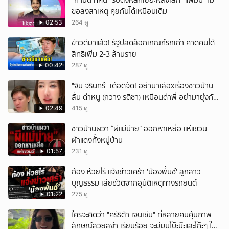
"กานต์ ทศน" รับตั้งหลักเยอะหลังเลิก "แพมมี่" ไม่
ขอลงสาเหตุ คุยกันได้เหมือนเดิม
02:53
264 ดู
ข่าวดีมาแล้ว! รัฐปลดล็อกเกณฑ์รถเก่า คาดคนได้
สิทธิเพิ่ม 2-3 ล้านราย
00:42
287 ดู
ั่"จิน จรินทร์" เดือดจัด! อย่ามาเสือxเรื่องชาวบ้าน
ลั่น ด่าหนู (กวาง รติชา) เหมือนด่าพี่ อย่ามายุ่งกับ
คนของผม จบ!!!
02:49
415 ดู
ชาวบ้านผวา “ผีแม่ม่าย” ออกหาเหยื่อ แห่แขวน
ผ้าแดงทั้งหมู่บ้าน
01:57
231 ดู
ก้อง ห้วยไร่ แจ้งข่าวเศร้า 'น้องพั้นช์' ลูกสาว
บุญธรรม เสียชีวิตจากอุบัติเหตุทางรถยนต์
01:22
275 ดู
ใครจะคิดว่า "ศรีริต้า เจนเซ่น" ที่หลายคนคุ้นภาพ
ลักษณ์สวยสง่า เรียบร้อย จะมีมุมโบ๊ะบ๊ะและโก๊ะๆ ให้