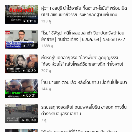
ผู้ว่าฯ ชลบุรี นำไว้อาลัย "ไดอานา-โรมัน" พร้อมเปิด
GPR สแกนเขาชีจรรย์ เร่งหาหลักฐานเพิ่มเติม
01:16
133 ดู
"โรม" ชี้พิรุธ! คดีโกงสอบล่าช้า จี้อายัดทรัพย์ก่อน
ยักย้าย | ทันข่าวเที่ยง | 6 ส.ค. 69 | NationTV22
22:51
1,688 ดู
ยิ่งหดหู่! เปิดอายุจริง “น้องพั๊นซ์“ ลูกบุญธรรม
“ก้อง ห้วยไร่” หลังโพสต์ช็อกกลางดึก ทำใจหาย!
10:30
707 ดู
โทน บางแค ตอบแล้ว หลังโดนถาม เมื่อคืนไปไหนมา
144 ดู
00:31
รถบรรทุกจอดเสีย! ถนนพหลโยธิน ขาออก ทางขึ้น
ต่างระดับอนุสรณ์สถาน
00:49
7 ดู