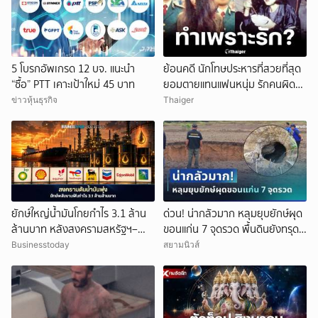
5 โบรกอัพเกรด 12 บจ. แนะนำ
ย้อนคดี นักโทษประหารที่สวยที่สุด
“ซื้อ” PTT เคาะเป้าใหม่ 45 บาท
ยอมตายแทนแฟนหนุ่ม รักคนผิด
ชีวิตดิ่งเหว
ข่าวหุ้นธุรกิจ
Thaiger
ยักษ์ใหญ่น้ำมันโกยกำไร 3.1 ล้าน
ด่วน! น่ากลัวมาก หลุมยุบยักษ์ผุด
ล้านบาท หลังสงครามสหรัฐฯ–
ขอนแก่น 7 จุดรวด พื้นดินยังทรุด
อิหร่านดันราคาพลังงานพุ่ง
ไม่หยุด ชาวบ้านผวาหนัก
Businesstoday
สยามนิวส์