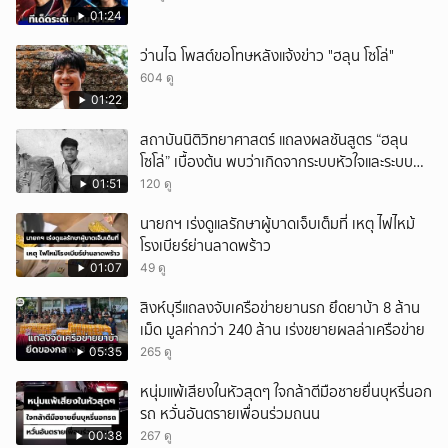
01:24
ว่านไฉ โพสต์ขอโทษหลังแจ้งข่าว "ฮลุน โซโล่"
604 ดู
01:22
สถาบันนิติวิทยาศาสตร์ แถลงผลชันสูตร “ฮลุน
โซโล่” เบื้องต้น พบว่าเกิดจากระบบหัวใจและระบบ
ไหลเวียนโลหิตล้มเหลว
01:51
120 ดู
นายกฯ เร่งดูแลรักษาผู้บาดเจ็บเต็มที่ เหตุ ไฟไหม้
โรงเบียร์ย่านลาดพร้าว
01:07
49 ดู
สิงห์บุรีแถลงจับเครือข่ายยานรก ยึดยาบ้า 8 ล้าน
เม็ด มูลค่ากว่า 240 ล้าน เร่งขยายผลล่าเครือข่าย
05:35
265 ดู
หนุ่มแพ้เสียงในหัวสุดๆ ใจกล้าตีมือชายยื่นบุหรี่นอก
รถ หวั่นอันตรายเพื่อนร่วมถนน
00:38
267 ดู