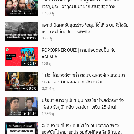
"บิณฑ์ บรรลือฤทธิ์" ยอมพูดแล้ว ข่าวลือ "ใหม่
เจริญปุระ" เอาคุณแม่มาฝากบ้านสุขสุดท้าย
27:01
1,766 ดู
แพทย์เปิดผลชันสูตรร่าง "ฮลุน โซโล่" ระบบหัวใจล้ม
เหลว ยังไม่ตัดปมสารพิษทิ้ง
01:32
337 ดู
POPCORNER QUIZ | ถามป็อปตอบปั๊บ กับ
#ALALA
02:17
158 ดู
“แม่ชี” ได้ของดีจากถ้ำ ตอนพระธุดงค์! รีบหอบมา
ตรวจ! สุดท้ายผลออก ทำอึ้งทั้งร้าน!
09:30
2,014 ดู
มีร้อนๆหนาวๆแน่! "หนุ่ม กรรชัย" โพสต์ตรงๆถึง
"ฟิล์ม รัฐภูมิ" หลังแจงเส้นทางเงิน 25 ล้าน!
10:16
1,786 ดู
จะได้ประชุมกี่โมง? คนนึงเข้า-คนนึงออก 'พิรง
รอง'ยันไม่สามารถประชุมกับผู้ที่สละสิทธิ์ 'หมอ