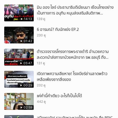
มิน ออง ไลง์ ประธานาธิบดีเมียนมา เยือนไทยอย่าง
เป็นทางการ อนุทิน หนุนส่งเสริมสันติภาพ
เสถียรภาพชายแดน
14:13
139 ดู
6 อารมณ์? กับนักแข่ง EP.2
230 ดู
01:42
ตำรวจจราจรโครงการพระราชดำริ อำนวยความ
สะดวกนำส่งทารกป่วยหนักจาก รพ.ชลบุรี ถึง
รพ.ศิริราช
05:47
131 ดู
เปิดภาพความเสียหาย! โรงเบียร์ย่านลาดพร้าว
เหลือเพียงซากสิ่งของ
00:29
232 ดู
แค่คำนี้คำเดียว อะไรก็เป็นไปได้
442 ดู
02:59