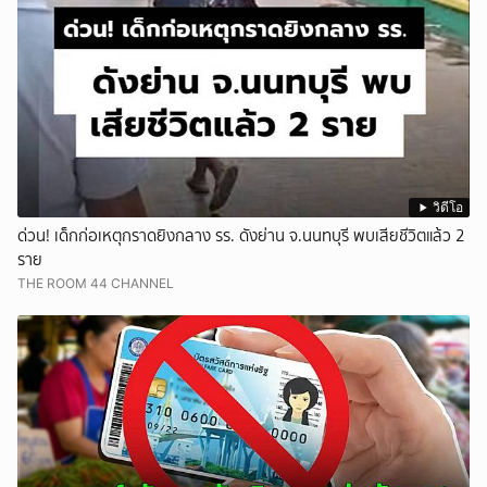
วิดีโอ
ด่วน! เด็กก่อเหตุกราดยิงกลาง รร. ดังย่าน จ.นนทบุรี พบเสียชีวิตแล้ว 2
ราย
THE ROOM 44 CHANNEL