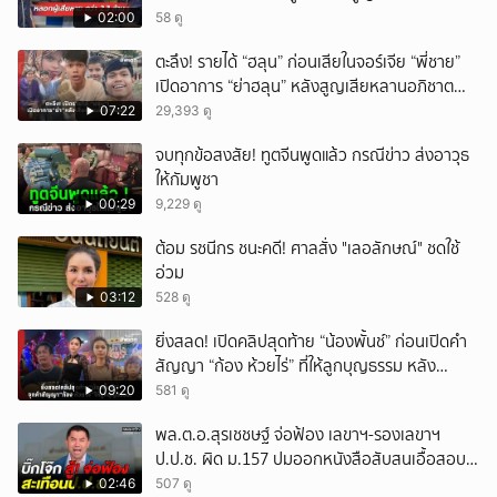
ล้านบาท
02:00
58 ดู
ตะลึง! รายได้ “ฮลุน” ก่อนเสียในจอร์เจีย “พี่ชาย”
เปิดอาการ “ย่าฮลุน” หลังสูญเสียหลานอภิชาต
บุตร!
07:22
29,393 ดู
จบทุกข้อสงสัย! ทูตจีนพูดแล้ว กรณีข่าว ส่งอาวุธ
ให้กัมพูชา
00:29
9,229 ดู
ต้อม รชนีกร ชนะคดี! ศาลสั่ง "เลอลักษณ์" ชดใช้
อ่วม
03:12
528 ดู
ยิ่งสลด! เปิดคลิปสุดท้าย “น้องพั้นช์” ก่อนเปิดคำ
สัญญา “ก้อง ห้วยไร่” ที่ให้ลูกบุญธรรม หลัง
ลาโลก!
09:20
581 ดู
พล.ต.อ.สุรเชชษฐ์ จ่อฟ้อง เลขาฯ-รองเลขาฯ
ป.ป.ช. ผิด ม.157 ปมออกหนังสือสับสนเอื้อสอบ
คดีซ้ำซ้อน
02:46
507 ดู