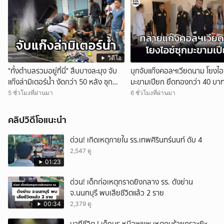
วิดีโอ
"ทั้งตำบลรวมอยู่ที่นี่" สืบบางละมุง จับ
บุกจับแก๊งคอลฯเวียดนาม โยงไอซ
แก๊งล่ามิเตอร์น้ำ งัดกว่า 50 หลัง ซุก
มะขามเปียก ยึดทองกว่า 40 บา
ของกลางเต็มห้อง สารภาพขายหาเงิน
ร์ทโฟน ก่อนรวบเพื่อนร่วมทีมหอ
5 ชั่วโมงที่ผ่านมา
6 ชั่วโมงที่ผ่านมา
ซื้อยา จ.ชลบุรี
1.5 แสนติดสินบนคาโรงพัก
คลิปวิดีโอแนะนำ
ด่วน! เกิดเหตุภายใน รร.เทพศิรินทร์นนท์ ดับ 4
2,547 ดู
01:23
ด่วน! เด็กก่อเหตุกราดยิงกลาง รร. ดังย่าน
จ.นนทบุรี พบเสียชีวิตแล้ว 2 ราย
00:34
2,379 ดู