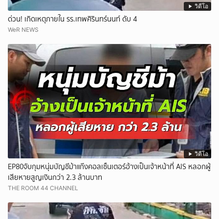
วิดีโอ
ด่วน! เกิดเหตุภายใน รร.เทพศิรินทร์นนท์ ดับ 4
WeR NEWS
วิดีโอ
EP80จับกุมหนุ่มบัญชีม้าแก๊งคอลเซ็นเตอร์อ้างเป็นเจ้าหน้าที่ AIS หลอกผู้
เสียหายสูญเงินกว่า 2.3 ล้านบาท
THE ROOM 44 CHANNEL