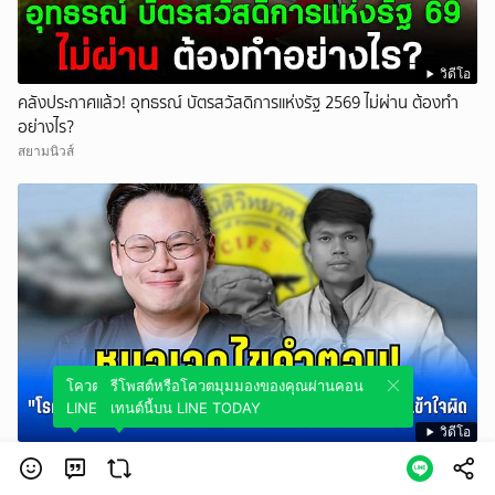
วิดีโอ
คลังประกาศแล้ว! อุทธรณ์ บัตรสวัสดิการแห่งรัฐ 2569 ไม่ผ่าน ต้องทำ
อย่างไร?
สยามนิวส์
โควตมุมมองของคุณผ่านคอนเทนต์นี้บน
รีโพสต์หรือโควตมุมมองของคุณผ่านคอน
LINE TODAY
เทนต์นี้บน LINE TODAY
วิดีโอ
หมอเจดไขคำตอบ! โรคแม่ม่าย คืออะไร หลังผลชันสูตร ฮลุน โซโล่ ทำ
หลายคนเข้าใจผิด