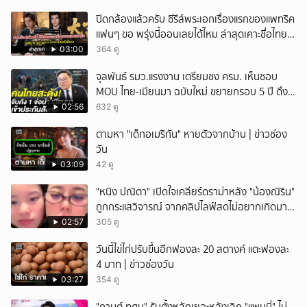
ปิดกล้องแล้วครับ ซีรีส์พระเอกเรื่องแรกของแพทริค
แฟนๆ ขอ พรุ่งนี้ออนเลยได้ไหม ล่าสุดเคาะชื่อไทย
แล้ว
03:00
364 ดู
จุลพันธ์ รมว.แรงงาน เตรียมชง ครม. เห็นชอบ
MOU ไทย-เมียนมา ฉบับใหม่ ขยายกรอบ 5 ปี ดึง
แรงงานเข้าระบบ
02:56
632 ดู
ตามหา "เด็กอเมริกัน" หายตัวจากบ้าน | ข่าวช่อง
วัน
03:09
42 ดู
"หนิง ปณิตา" เปิดใจเคลียร์ดราม่าหลัง "น้องณิริน"
ถูกกระแสวิจารณ์ จากคลิปไลฟ์สดไม่อยากเกิดมา
หน้าเหมือนพ่อ
02:57
305 ดู
วันนี้ไข่ไก่ปรับขึ้นอีกฟองละ 20 สตางค์ แตะฟองละ
4 บาท | ข่าวช่องวัน
03:27
354 ดู