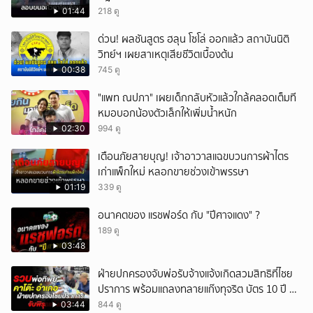
ค่าจ้างเที่ยวละ 5,000 บาท
01:44
218 ดู
ด่วน! ผลชันสูตร ฮลุน โซโล่ ออกแล้ว สถาบันนิติ
วิทย์ฯ เผยสาเหตุเสียชีวิตเบื้องต้น
00:38
745 ดู
"แพท ณปภา" เผยเด็กกลับหัวแล้วใกล้คลอดเต็มที
หมอบอกน้องตัวเล็กให้เพิ่มน้ำหนัก
02:30
994 ดู
เตือนภัยสายบุญ! เจ้าอาวาสแฉขบวนการผ้าไตร
เก่าแพ็กใหม่ หลอกขายช่วงเข้าพรรษา
01:19
339 ดู
อนาคตของ แรชฟอร์ด กับ "ปีศาจแดง" ?
189 ดู
03:48
ฝ่ายปกครองจับพ่อรับจ้างแจ้งเกิดสวมสิทธิที่ไชย
ปราการ พร้อมแถลงทลายแก๊งทุจริต บัตร 10 ปี ที่
แม่สอด
03:44
844 ดู