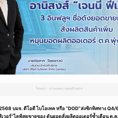
โฆษณา - อ่านบทความต่อด้านล่าง
ม 2568 บมจ. ดีโอดี ไบโอเทค หรือ “DOD”ส่งซิกทิศทาง Q4/
ฟีเวอร์”
ไลฟ์สดขายของ ดันยอดสั่งผลิตออเดอร์ซ้ำเดือน ต.ค.