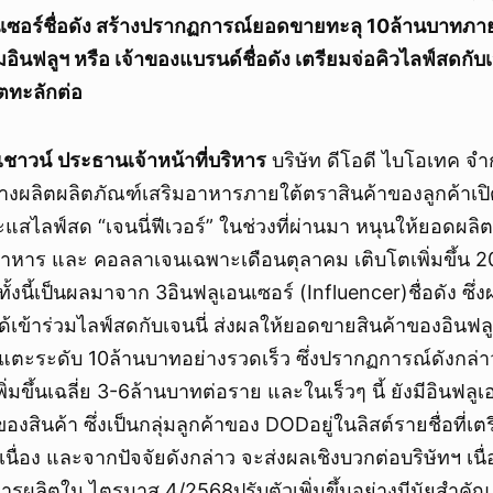
นเซอร์ชื่อดัง สร้างปรากฏการณ์ยอดขายทะลุ 10ล้านบาทภายใ
่มอินฟลูฯ หรือ เจ้าของแบรนด์ชื่อดัง เตรียมจ่อคิวไลฟ์สดกับเจ
ตทะลักต่อ
เชาวน์
ประธานเจ้าหน้าที่บริหาร
บริษัท ดีโอดี ไบโอเทค จ
จ้างผลิตผลิตภัณฑ์เสริมอาหารภายใต้ตราสินค้าของลูกค้าเป
ไลฟ์สด “เจนนี่ฟีเวอร์” ในช่วงที่ผ่านมา หนุนให้ยอดผลิตอ
อาหาร และ คอลลาเจนเฉพาะเดือนตุลาคม เติบโตเพิ่มขึ้น 2
 ทั้งนี้เป็นผลมาจาก 3อินฟลูเอนเซอร์ (Influencer)ชื่อดัง ซึ่
ด้เข้าร่วมไลฟ์สดกับเจนนี่ ส่งผลให้ยอดขายสินค้าของอินฟล
ตะระดับ 10ล้านบาทอย่างรวดเร็ว ซึ่งปรากฏการณ์ดังกล่าวส
ิ่มขึ้นเฉลี่ย 3-6ล้านบาทต่อราย และในเร็วๆ นี้ ยังมีอินฟลูเอ
งสินค้า ซึ่งเป็นกลุ่มลูกค้าของ DODอยู่ในลิสต์รายชื่อที่
อเนื่อง และจากปัจจัยดังกล่าว จะส่งผลเชิงบวกต่อบริษัทฯ เน
รผลิตใน ไตรมาส 4/2568ปรับตัวเพิ่มขึ้นอย่างมีนัยสำคัญ