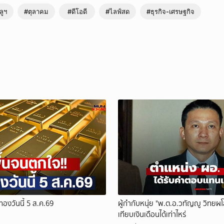
ลูฯ
#ตุลาคม
#ดีโอดี
#ไลฟ์สด
#ธุรกิจ-เศรษฐกิจ
ทองวันนี้ 5 ส.ค.69
ผู้กำกับหนุ่ย "พ.ต.อ.วทัญญู วิทยผโล
เทียบเงินเดือนได้เท่าไหร่