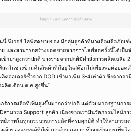
โฆษณา - อ่านบทความต่อด้านล่าง
ี่ ฟีเวอร์ ไลฟ์สดขายของ มีกลุ่มลูกค้าที่มาผลิตผลิตภัณฑ์
ย และสามารถสร้างยอดขายจากการไลฟ์สดครั้งนี้ได้เป็น
ื้อเข้ามาสูงกว่าปกติ บางรายจากปกติมีคำสั่งการผลิตเฉลี่ย 
์สดในช่วงข้ามคืนสินค้าที่มีอยู่ในสต๊อกไม่เพียงพอต่อยอดสั
งผลิตออเดอร์ซ้ำจาก DOD เข้ามาเพิ่ม 3-4เท่าตัว ซึ่งจากอาน
ผลิตเดือน ต.ค.สูงขึ้น”
ดอร์การผลิตที่เพิ่มสูงขึ้นมากกว่าปกติ แต่ด้วยมาตรฐานการผล
สามารถ Support ลูกค้า เนื่องจากเรามีนวัตกรรมไลน์ก
ะสิทธิภาพในทุกกระบวนการผลิตที่ครบทุกมิติ ทำให้สามารถ
เจ้าของแบรนด์ที่มีเข้ามาจำนวนมาก ซึ่งจะเป็นการเพิ่ม