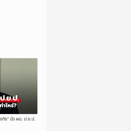
ทัย" นั่ง ผอ. ป.ย.ป.