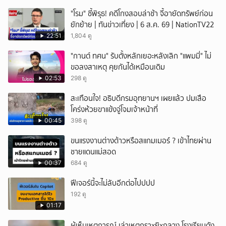
"โรม" ชี้พิรุธ! คดีโกงสอบล่าช้า จี้อายัดทรัพย์ก่อน
ยักย้าย | ทันข่าวเที่ยง | 6 ส.ค. 69 | NationTV22
22:51
1,804 ดู
"กานต์ ทศน" รับตั้งหลักเยอะหลังเลิก "แพมมี่" ไม่
ขอลงสาเหตุ คุยกันได้เหมือนเดิม
02:53
298 ดู
สะเทือนใจ! อธิบดีกรมอุทยานฯ เผยแล้ว ปมเสือ
โคร่งห้วยขาแข้งจู่โจมเจ้าหน้าที่
00:45
398 ดู
ขนแรงงานต่างด้าวหรือสแกมเมอร์ ? เข้าไทยผ่าน
ชายแดนแม่สอด
00:37
684 ดู
ฟีเจอร์นี้จะไม่ลับอีกต่อไปปปป
192 ดู
01:17
ผู้เห็นเหตุการณ์ เล่าเหตุกราxยิxกลาง โรงเรียนดัง