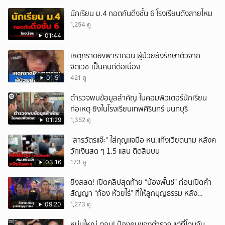
นักเรียน ม.4 กอดกันดิ่งชั้น 6 โรงเรียนดังสายไหม
1,254 ดู
01:44
เหตุกราดยิvพารากอน ผู้ป่วยยังรักษาตัวจาก
จิตเวช-เป็นคนดีต่อเนื่อง
01:51
421 ดู
ตำรวจพบข้อมูลสำคัญ ในคอมพิวเตอร์นักเรียน
ก่อเหตุ ยิงในโรงเรียนเทพศิรินทร์ นนทบุรี
01:29
1,352 ดู
"สารวัตรแจ๊ะ" ใส่กุญแจมือ หน.แก๊งเวียดนาม หลังค
วักเงินสด ๆ 1.5 แสน ติดสินบน
03:16
173 ดู
ยิ่งสลด! เปิดคลิปสุดท้าย “น้องพั้นช์” ก่อนเปิดคำ
สัญญา “ก้อง ห้วยไร่” ที่ให้ลูกบุญธรรม หลัง
ลาโลก!
09:20
1,273 ดู
หนุ่มใหญ่ ตอบ! ป๋องคนของตำรวจ แต่ที่โดนจับ