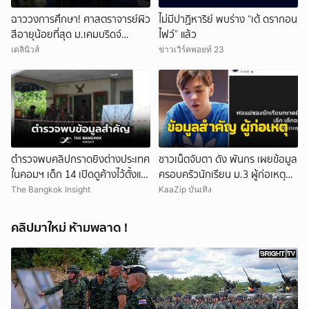
ฉาววงการศึกษา! ศาสตราจารย์ผิว
ไม่มีปาฏิหาริย์ พบร่าง “เต้ ดรากอน
สีอายุน้อยที่สุด ม.เคมบริดจ์
ไฟว์” แล้ว
ประกาศลาออกหลังเผชิญข้อกล่าว
เดลินิวส์
ข่าวเวิร์คพอยท์ 23
หาคัดลอกผลงาน
ตำรวจพบคลิปกราดยิงต่างประเทศ
ชาวเน็ตจับตา ดัง พันกร เผยข้อมูล
ในคอมฯ เด็ก 14 เปิดดูค้างไว้ตั้งแต่
ครอบครัวนักเรียน ม.3 ผู้ก่อเหตุ
วันที่ 30 ก.ค.
และที่มาอาวุธ
The Bangkok Insight
KaaZip บันเทิง
คลิปมาใหม่ ห้ามพลาด !