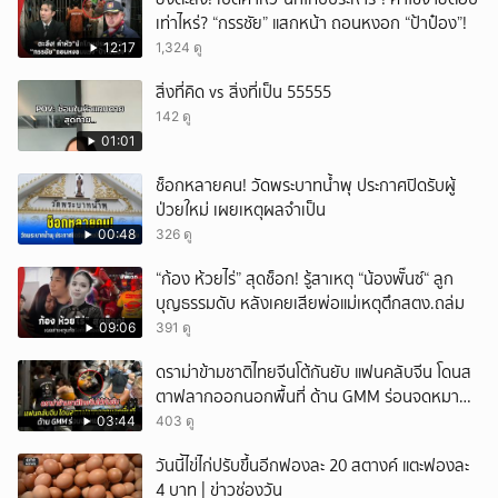
เท่าไหร่? “กรรชัย” แสกหน้า ถอนหงอก “ป้าป๋อง”!
12:17
1,324 ดู
สิ่งที่คิด vs สิ่งที่เป็น 55555
142 ดู
01:01
ช็อกหลายคน! วัดพระบาทน้ำพุ ประกาศปิดรับผู้
ป่วยใหม่ เผยเหตุผลจำเป็น
00:48
326 ดู
“ก้อง ห้วยไร่” สุดช็อก! รู้สาเหตุ “น้องพั๊นซ์“ ลูก
บุญธรรมดับ หลังเคยเสียพ่อแม่เหตุตึกสตง.ถล่ม
09:06
391 ดู
ดราม่าข้ามชาติไทยจีนโต้กันยับ แฟนคลับจีน โดนส
ตาฟลากออกนอกพื้นที่ ด้าน GMM ร่อนจดหมาย
แถลง
03:44
403 ดู
วันนี้ไข่ไก่ปรับขึ้นอีกฟองละ 20 สตางค์ แตะฟองละ
4 บาท | ข่าวช่องวัน