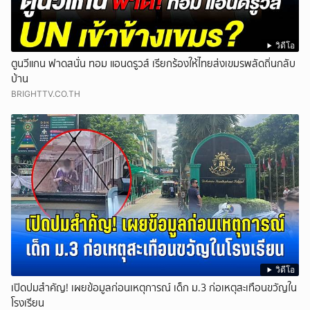
วิดีโอ
ตูนวีแกน ฟาดสนั่น ทอม แอนดรูวส์ เรียกร้องให้ไทยส่งเขมรพลัดถิ่นกลับ
บ้าน
BRIGHTTV.CO.TH
วิดีโอ
เปิดปมสำคัญ! เผยข้อมูลก่อนเหตุการณ์ เด็ก ม.3 ก่อเหตุสะเทือนขวัญใน
โรงเรียน