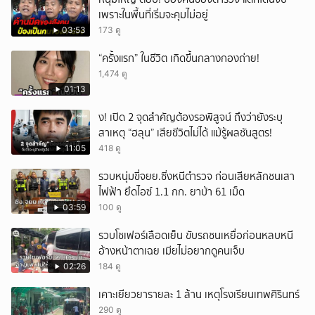
เพราะในพื้นที่เริ่มจะคุมไม่อยู่
03:53
173 ดู
“ครั้งแรก” ในชีวิต เกิดขึ้นกลางกองถ่าย!
1,474 ดู
01:13
ึ้ง! เปิด 2 จุดสำคัญต้องรอพิสูจน์ ถึงว่ายังระบุ
สาเหตุ “ฮลุน” เสียชีวิตไม่ได้ แม้รู้ผลชันสูตร!
11:05
418 ดู
รวบหนุ่มขี่จยย.ซิ่งหนีตำรวจ ก่อนเสียหลักชนเสา
ไฟฟ้า ยึดไอซ์ 1.1 กก. ยาบ้า 61 เม็ด
03:59
100 ดู
รวบโชเฟอร์เลือดเย็น ขับรถชนเหยื่อก่อนหลบหนี
อ้างหน้าตาเฉย เมียไม่อยากดูคนเจ็บ
02:26
184 ดู
เคาะเยียวยารายละ 1 ล้าน เหตุโรงเรียนเทพศิรินทร์
290 ดู