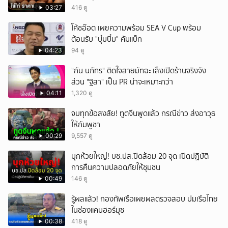
03:27
416 ดู
โค้ชอ๊อต เผยความพร้อม SEA V Cup พร้อม
ต้อนรับ "บุ๋มบิ๋ม" คัมแบ็ก
04:23
94 ดู
"กัน นภัทร" ติดใจสายมัทฉะ เล็งเปิดร้านจริงจัง
ส่วน "ฐิสา" เป็น PR น่าจะเหมาะกว่า
04:11
1,320 ดู
จบทุกข้อสงสัย! ทูตจีนพูดแล้ว กรณีข่าว ส่งอาวุธ
ให้กัมพูชา
00:29
9,557 ดู
บุกห้วยใหญ่! บช.ปส.ปิดล้อม 20 จุด เปิดปฏิบัติ
การคืนความปลอดภัยให้ชุมชน
00:49
146 ดู
รู้ผลแล้ว! กองทัพเรือเผยผลตรวจสอบ ปมเรือไทย
ในช่องแคบฮอร์มุซ
00:38
418 ดู