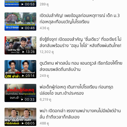
00:53
289 ดู
เปิดปมสำคัญ! เผยข้อมูลก่อนเหตุการณ์ เด็ก ม.3
ก่อเหตุสะเทือนขวัญในโรงเรียน
00:46
436 ดู
ยิ่งรู้ยิ่งจุก! เปิดของสำคัญ “ชิ้นเดียว” ที่จอเจียร์ ไม่
ส่งกลับพร้อมร่าง “ฮลุน โซโล่” หลังถึงแผ่นดินไทย!
13:28
12,302 ดู
ตูนวีแกน ฟาดสนั่น ทอม แอนดรูวส์ เรียกร้องให้ไทย
ส่งเขมรพลัดถิ่นกลับบ้าน
05:14
249 ดู
พ่อเด็กผู้ก่อเหตุ เดินทางไปโรงเรียน ก่อนทรุด
ปล่อยโฮ จนท.เข้าประครอง
00:33
6,219 ดู
พม่า เปิดอกเล่า แรงงานพม่าบางคนไม่มีแม้แต่บ้าน
ลั่น ถ้าถึงเวลาก็กลับเอง
06:05
488 ดู