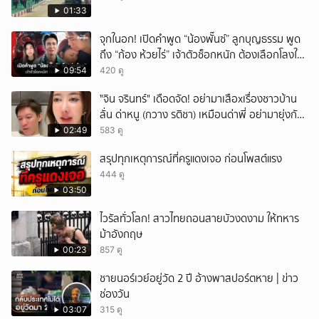
01:33
จุกในอก! เปิดคำพูด “น้องพั๊นซ์” ลูกบุญธรรม พูด
ถึง “ก้อง ห้วยไร่” เจ้าตัวช็อกหนัก ต้องเลือกโลงให้
ลูก!
09:54
420 ดู
ั่"จิน จรินทร์" เดือดจัด! อย่ามาเสือxเรื่องชาวบ้าน
ลั่น ด่าหนู (กวาง รติชา) เหมือนด่าพี่ อย่ามายุ่งกับ
คนของผม จบ!!!
02:49
583 ดู
สรุปทุกเหตุการณ์ที่ครูแดงเจอ ก่อนโพสต์แรง
444 ดู
03:50
ไวรัลทั่วโลก! สาวไทยถอนสายบัวงดงาม ให้ทหาร
ม้าอังกฤษ
00:23
857 ดู
ชายนอร์เวย์อยู่วัด 2 ปี อ้างพาสปอร์ตหาย | ข่าว
ช่องวัน
03:07
315 ดู