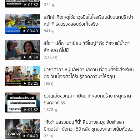
01:32
372 ดู
ระทึก! เกิดเหตุใช้อาวุธปืuในโรงเรียนดังนนทบุรี เจ้า
หน้าที่เร่งตรวจสอบข้อเท็จจริง
00:43
841 ดู
เมื่อ "แม่ตั๊ก" มาเยี่ยม "เจ๊ใหญ่" ถึงเตียง แม้น้ำตา
สักหยด ก็ไม่มี
00:54
2,323 ดู
นาซาตาลา หนุ่มอัฟกานิสถาน ที่ฮลุนตั้งใจส่งเรียน
ต่อ วันนี้เจอตัวได้รับรู้สวดภาวนาให้ฮลุน
03:25
195 ดู
ขวัญเอ๋ยขวัญมา! เปิดนาทีหลบคนร้าย เหตุกราด
ยิงกลาง รร
01:32
1,373 ดู
"ทั้งตำบลรวมอยู่ที่นี่" สืบบางละมุง จับแก๊งล่า
มิเตอร์น้ำ งัดกว่า 50 หลัง ซุกของกลางเต็มห้อง
สารภาพขายหาเงินซื้อยา จ.ชลบุรี
04:43
221 ดู