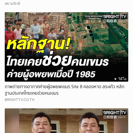
สยามนิวส์
วิดีโอ
ภาพถ่ายทางอากาศค่ายผู้อพยพเขมร Site 8 คลองหาด สระแก้ว หลัก
ฐานประเทศไทยเคยช่วยคนเขมร
BRIGHTTV.CO.TH