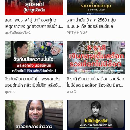
สลด! พบร่าง "ปู่-ย่า" ของผู้ก่อ
ราคาน้ำมัน 8 ส.ค.2569 กลุ่ม
เหตุกราดยิง ถูกยิงดับภายในบ้าน
เบนซิน-แก๊สโซฮอล์ และดีเซล
พัก
คมชัดลึกออนไลน์
PPTV HD 36
ถึงกับเสียความมั่นใจ! พระเอกดัง
6 ราศี เงินทองเต็มสต็อก รวยช็อก
นอยด์หนัก กลัวเมียไม่รัก หลังอัป
ไม่มีช็อต ปลดล็อกเรื่องเงิน มีลาภ
หน้าใหม่
ลอยจ่อคิว
มุมข่าว
ดวง D