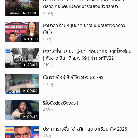
ตลาด ก่อนคนแปลกหน้ารวมเงินช่วยรักษา
04:00
419 ดู
ยามาฮ่า ร่วมหนุนบาสเยาวชน มอบรางวัลดาว
ซัลโว
01:59
36 ดู
เคราะห์ซ้ำ! นร.ยิv "ปู่-ย่า" ก่อนมาก่อเหตุที่โรงเรียน
| ทันข่าวเย็น | 7 ส.ค. 69 | NationTV22
23:05
219 ดู
เปิดรายชื่อผู้เสียชีวิต รอง ผอ.-ครู
391 ดู
00:54
ลีโอยังต้องอึ้งงงง !!
455 ดู
00:45
ประกาศรายชื่อ “ช้างศึก” ลุย อาเซียน คัพ 2026
48 ดู