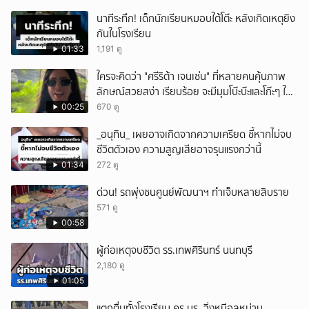
นาทีระทึก! เด็กนักเรียนหมอบใต้โต๊ะ หลังเกิดเหตุยิง
กันในโรงเรียน
01:33
1,191 ดู
ใครจะคิดว่า "ศรีริต้า เจนเซ่น" ที่หลายคนคุ้นภาพ
ลักษณ์สวยสง่า เรียบร้อย จะมีมุมโบ๊ะบ๊ะและโก๊ะๆ ให้
ได้อมยิ้มเหมือนกัน งานนี้ทำเอาแฟนๆ ทั้งเอ็นดูทั้ง
00:25
670 ดู
หัวเราะ
_อนุทิน_ เผยอาจเกิดจากความเครียด ชี้หากไม่จบ
ชีวิตตัวเอง ความสูญเสียอาจรุนแรงกว่านี้
01:34
272 ดู
ด่วน! รถพุ่งชนศูนย์พัฒนาฯ ทำเจ็บหลายสิบราย
571 ดู
00:58
ผู้ก่อเหตุจบชีวิต รร.เทพศิรินทร์ นนทบุรี
2,180 ดู
01:05
แตกตื่นทั้งโรงเรียน ครู นร. วิ่งหนีอลหม่าน