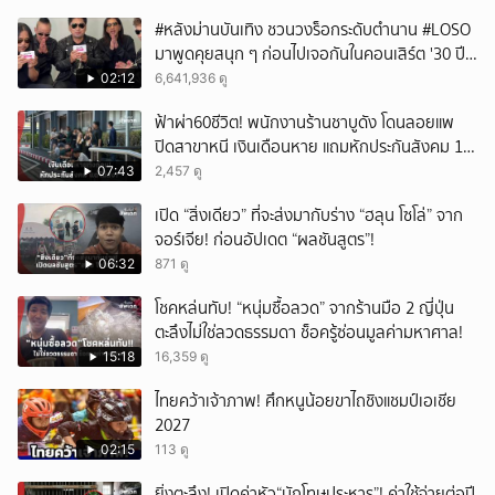
#หลังม่านบันเทิง ชวนวงร็อกระดับตำนาน #LOSO
มาพูดคุยสนุก ๆ ก่อนไปเจอกันในคอนเสิร์ต '30 ปี
LOSO นานเท่าไรก็รอ'
02:12
6,641,936 ดู
ฟ้าผ่า60ชีวิต! พนักงานร้านชาบูดัง โดนลอยแพ
ปิดสาขาหนี เงินเดือนหาย แถมหักประกันสังคม 11
เดือนแต่ไม่ส่ง?
07:43
2,457 ดู
เปิด “สิ่งเดียว” ที่จะส่งมากับร่าง “ฮลุน โซโล่” จาก
จอร์เจีย! ก่อนอัปเดต “ผลชันสูตร”!
06:32
871 ดู
โชคหล่นทับ! “หนุ่มซื้อลวด” จากร้านมือ 2 ญี่ปุ่น
ตะลึงไม่ใช่ลวดธรรมดา ช็อครู้ซ่อนมูลค่ามหาศาล!
15:18
16,359 ดู
ไทยคว้าเจ้าภาพ! ศึกหนูน้อยขาไถชิงแชมป์เอเชีย
2027
02:15
113 ดู
ยิ่งตะลึง! เปิดค่าหัว“นักโทษประหาร”! ค่าใช้จ่ายต่อปี