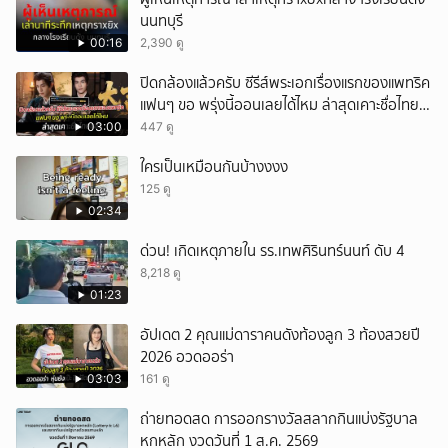
นนทบุรี
00:16
2,390 ดู
ปิดกล้องแล้วครับ ซีรีส์พระเอกเรื่องแรกของแพทริค
แฟนๆ ขอ พรุ่งนี้ออนเลยได้ไหม ล่าสุดเคาะชื่อไทย
แล้ว
03:00
447 ดู
ใครเป็นเหมือนกันบ้างงงง
125 ดู
02:34
ด่วน! เกิดเหตุภายใน รร.เทพศิรินทร์นนท์ ดับ 4
8,218 ดู
01:23
อัปเดต 2 คุณแม่ดาราคนดังท้องลูก 3 ท้องสวยปี
2026 อวดออร่า
03:03
161 ดู
ถ่ายทอดสด การออกรางวัลสลากกินแบ่งรัฐบาล
หกหลัก งวดวันที่ 1 ส.ค. 2569