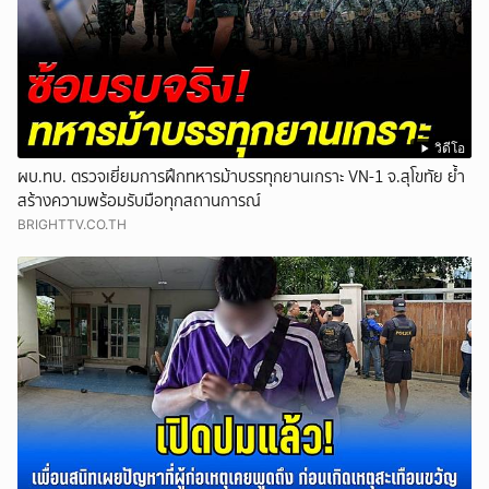
วิดีโอ
ผบ.ทบ. ตรวจเยี่ยมการฝึกทหารม้าบรรทุกยานเกราะ VN-1 จ.สุโขทัย ย้ำ
สร้างความพร้อมรับมือทุกสถานการณ์
BRIGHTTV.CO.TH