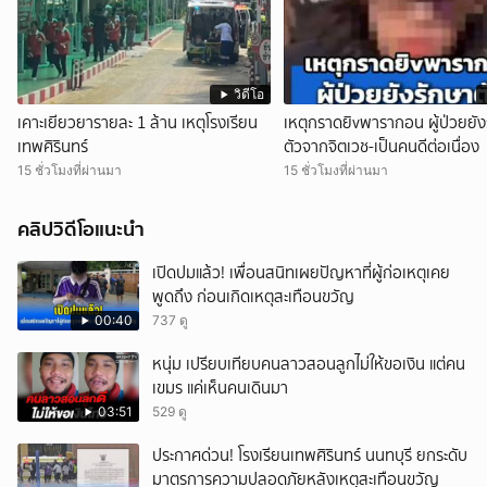
วิดีโอ
เคาะเยียวยารายละ 1 ล้าน เหตุโรงเรียน
เหตุกราดยิvพารากอน ผู้ป่วยยัง
เทพศิรินทร์
ตัวจากจิตเวช-เป็นคนดีต่อเนื่อง
15 ชั่วโมงที่ผ่านมา
15 ชั่วโมงที่ผ่านมา
คลิปวิดีโอแนะนำ
เปิดปมแล้ว! เพื่อนสนิทเผยปัญหาที่ผู้ก่อเหตุเคย
พูดถึง ก่อนเกิดเหตุสะเทือนขวัญ
00:40
737 ดู
หนุ่ม เปรียบเทียบคนลาวสอนลูกไม่ให้ขอเงิน แต่คน
เขมร แค่เห็นคนเดินมา
03:51
529 ดู
ประกาศด่วน! โรงเรียนเทพศิรินทร์ นนทบุรี ยกระดับ
มาตรการความปลอดภัยหลังเหตุสะเทือนขวัญ