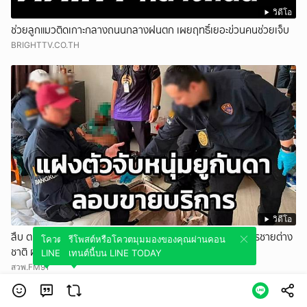
วิดีโอ
ช่วยลูกแมวติดเกาะกลางถนนกลางฝนตก เผยฤทธิ์เยอะข่วนคนช่วยเจ็บ
BRIGHTTV.CO.TH
วิดีโอ
สืบ ตม.1 แฝงตัวจับหนุ่มยูกันดา อดีตนักฟุตบอล รับขายบริการชายต่าง
โควตมุมมองของคุณผ่านคอนเทนต์นี้บน
รีโพสต์หรือโควตมุมมองของคุณผ่านคอน
ชาติ ผ่านแอปหาคู่ พบอยู่เกินกำหนดอนุญาต
LINE TODAY
เทนต์นี้บน LINE TODAY
สวพ.FM91