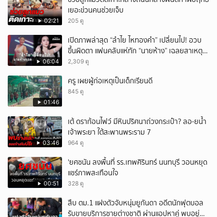
เยอะข่วนคนช่วยเจ็บ
02:21
205 ดู
เปิดภาพล่าสุด “ลำไย ไหทองคำ” เปลี่ยนไป! อวบ
ขึ้นผิดตา แฟนคลับแห่ทัก “นายห้าง” เฉลยสาเหตุ
ชัด!
06:04
2,309 ดู
ครู เผยผู้ก่อเหตุเป็นเด็กเรียนดี
845 ดู
01:46
เต้ ดราก้อนไฟว์ มีหินปริศนาถ่วงกระเป๋า? ลอ-ยน้ำ
เจ้าพระยา ใต้สะพานพระราม 7
03:46
964 ดู
'ยศชนัน ลงพื้นที่ รร.เทพศิรินทร์ นนทบุรี วอนหยุด
แชร์ภาพสะเทือนใจ
00:51
328 ดู
สืบ ตม.1 แฝงตัวจับหนุ่มยูกันดา อดีตนักฟุตบอล
รับขายบริการชายต่างชาติ ผ่านแอปหาคู่ พบอยู่