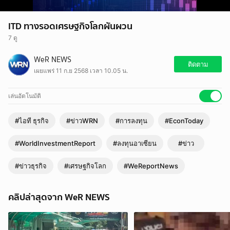
ITD ทางรอดเศรษฐกิจโลกผันผวน
7 ดู
WeR NEWS
ติดตาม
เผยแพร่ 11 ก.ย 2568 เวลา 10.05 น.
เล่นอัตโนมัติ
#ไอที ธุรกิจ
#ข่าวWRN
#การลงทุน
#EconToday
#WorldInvestmentReport
#ลงทุนอาเซียน
#ข่าว
#ข่าวธุรกิจ
#เศรษฐกิจโลก
#WeReportNews
คลิปล่าสุดจาก WeR NEWS