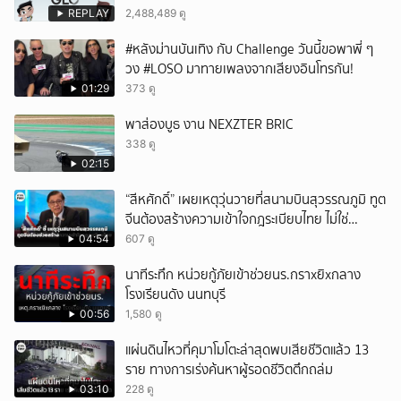
REPLAY
2,488,489 ดู
ยกเลิก
#หลังม่านบันเทิง กับ Challenge วันนี้ขอพาพี่ ๆ
วง #LOSO มาทายเพลงจากเสียงอินโทรกัน!
01:29
373 ดู
พาส่องบูธ งาน NEXZTER BRIC
338 ดู
02:15
“สีหศักดิ์” เผยเหตุวุ่นวายที่สนามบินสุวรรณภูมิ ทูต
จีนต้องสร้างความเข้าใจกฎระเบียบไทย ไม่ใช่
ปกป้องฝ่ายจีนเพียงอย่างเดียว
04:54
607 ดู
นาทีระทึก หน่วยกู้ภัยเข้าช่วยนร.กราxยิxกลาง
โรงเรียนดัง นนทบุรี
00:56
1,580 ดู
แผ่นดินไหวที่คุมาโมโตะล่าสุดพบเสียชีวิตแล้ว 13
ราย ทางการเร่งค้นหาผู้รอดชีวิตตึกถล่ม
03:10
228 ดู