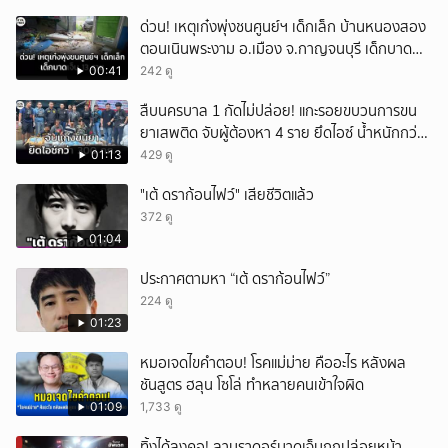
ด่วน! เหตุเก๋งพุ่งชนศูนย์ฯ เด็กเล็ก บ้านหนองสอง
ตอนเนินพระงาม อ.เมือง จ.กาญจนบุรี เด็กบาด
เจ็บ 13 ราย
00:41
242 ดู
สืบนครบาล 1 กัดไม่ปล่อย! แกะรอยขบวนการขน
ยาเสพติด จับผู้ต้องหา 4 ราย ยึดไอซ์ น้ำหนักกว่า
300 กก. ก่อนเข้ากลางกรุง
01:13
429 ดู
"เต้ ดราก้อนไฟว์" เสียชีวิตแล้ว
372 ดู
01:04
ประกาศตามหา “เต้ ดราก้อนไฟว์”
224 ดู
01:23
หมอเจดไขคำตอบ! โรคแม่ม่าย คืออะไร หลังผล
ชันสูตร ฮลุน โซโล่ ทำหลายคนเข้าใจผิด
01:09
1,733 ดู
ทิ้งได้ลงคอ! ลาบราดอร์บาดเจ็บถูกปล่อยหน้า