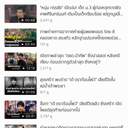
"หนุ่ม กรรชัย" เปิดปม! เด็ก ม.3 ผู้ก่อเหตุกราดยิง
เทพศิรินทร์นนท์ เดิมเป็นเด็กเรียบร้อย แต่ถูกบูลลี่
หนัก คาดแรงกดดันสะสมกลายเป็นแรงแค้น จนก่อ
00:46
2,441 ดู
เหตุสลด
ภาพถ่ายทางอากาศค่ายผู้อพยพเขมร Site 8
คลองหาด สระแก้ว หลักฐานประเทศไทยเคยช่วยคน
เขมร
03:49
151 ดู
เปิดภาพล่าสุด “ตชด.นำทัพ” ยิ่งน่าสลด! หลังคดี
เงียบ ก่อนปรากฎตัวล่าสุด ยิ่งหดหู่?!
13:18
1,317 ดู
สุดเศร้า! พบร่าง "เต้ ดราก้อนไฟว์" เสียชีวิตใน
แม่น้ำเจ้าพระยา
01:09
817 ดู
ช็อก! "เต้ ดราก้อนไฟว์" เสียชีวิตแล้ว ยิ่งเศร้า! เปิด
โพสต์สุดท้ายก่อนจากไป
05:41
3,797 ดู
ช่วยลูกแมวติดเกาะกลางถนนกลางฝนตก เผยฤทธิ์