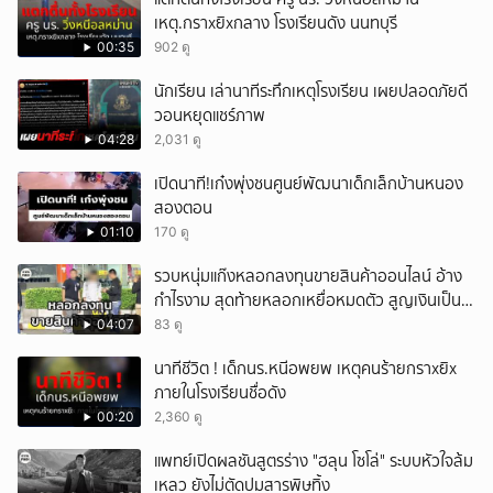
เหตุ.กราxยิxกลาง โรงเรียนดัง นนทบุรี
00:35
902 ดู
นักเรียน เล่านาทีระทึกเหตุโรงเรียน เผยปลอดภัยดี
วอนหยุดแชร์ภาพ
04:28
2,031 ดู
เปิดนาที!เก๋งพุ่งชนศูนย์พัฒนาเด็กเล็กบ้านหนอง
สองตอน
01:10
170 ดู
รวบหนุ่มแก๊งหลอกลงทุนขายสินค้าออนไลน์ อ้าง
กำไรงาม สุดท้ายหลอกเหยื่อหมดตัว สูญเงินเป็น
แสนบาท ยังให้การปฏิเสธ
04:07
83 ดู
นาทีชีวิต ! เด็กนร.หนีอพยพ เหตุคนร้ายกราxยิx
ภายในโรงเรียนชื่อดัง
00:20
2,360 ดู
แพทย์เปิดผลชันสูตรร่าง "ฮลุน โซโล่" ระบบหัวใจล้ม
เหลว ยังไม่ตัดปมสารพิษทิ้ง