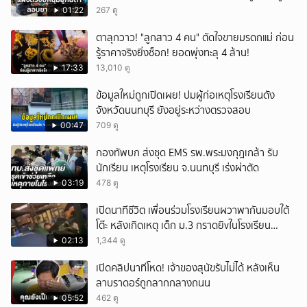
เกินกำหนดอนุญาต
01:22
267 ดู
ตาลุกวาว! "ลูกสาว 4 คน" ตัดใจขายมรดกแม่ ก่อน
รู้ราคาจริงยิ่งช็อก! ยอดพุ่งทะลุ 4 ล้าน!
17:33
13,010 ดู
ข้อมูลใหม่ถูกเปิดเผย! ปมผู้ก่อเหตุโรงเรียนดัง
จังหวัดนนทบุรี ยังอยู่ระหว่างตรวจสอบ
00:47
709 ดู
กองทัพบก ส่งชุด EMS รพ.พระมงกุฎเกล้า รับ
นักเรียน เหตุโรงเรียน จ.นนทบุรี เร่งผ่าตัด
03:19
478 ดู
เปิดนาทีชีวิต เพื่อนร่วมโรงเรียนผวาพากันมอบใต้
โต๊ะ หลังเกิดเหตุ เด็ก ม.3 กราดยิvในโรงเรียน
เทพศิรินทร์นนท์ แบบไม่เลือกหน้า เสียงปืนดังสนั่น
02:13
1,344 ดู
หวั่นไหว
เปิดคลิปนาทีโหด! เจ้าของสุนัขรับไม่ได้ หลังเห็น
ลาบราดอร์ถูกลากกลางถนน
05:52
462 ดู