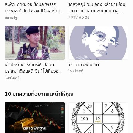
สะพัด! กกต. จ่อเช็กบิล ‘พรรค
แถลงสรุป "มิน ออง หล่าย" เยือน
ประชาชน’ ปม Laser ID ส่อเข้าข่าย
ไทย ย้ำเป้าหมายพาเมียนมาสู่
ยุบพรรคตาม ม.92
สันติภาพ
สยามรัฐ
PPTV HD 36
เล่าประสบการณ์ตรง! ‘ปลอด
‘เรามาอวยกันเถิด’
ประสพ’ เตือนสติ ‘วีระ’ ไปเที่ยวอุ
ไทยโพสต์
ทยานฯ ต้องยอมรับธรรมชาติดิบๆ
ไทยโพสต์
ให้ได้
10 บทความที่อยากแนะนำให้คุณ
ยกเลิก