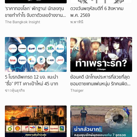
‘ราคาทองโลก’ พักฐาน! นักลงทุน
ดวงวันพฤหัสบดีที่ 6 สิงหาคม
ขายทำกำไร จับตาตัวเลขจ้างงาน
พ.ศ. 2569
สหรัฐ
The Bangkok Insight
พ.พาทินี
5 โบรกอัพเกรด 12 บจ. แนะนำ
ย้อนคดี นักโทษประหารที่สวยที่สุด
“ซื้อ” PTT เคาะเป้าใหม่ 45 บาท
ยอมตายแทนแฟนหนุ่ม รักคนผิด
ชีวิตดิ่งเหว
ข่าวหุ้นธุรกิจ
Thaiger