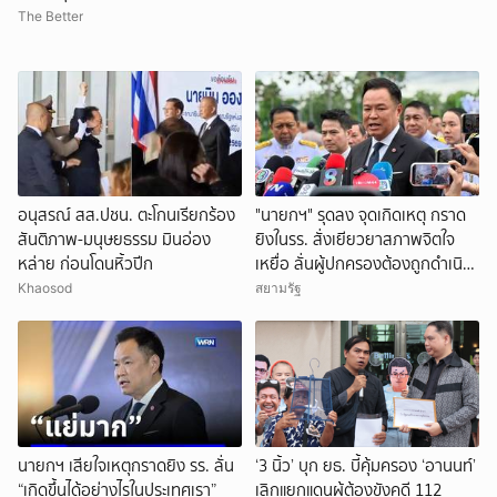
The Better
อนุสรณ์ สส.ปชน. ตะโกนเรียกร้อง
"นายกฯ" รุดลง จุดเกิดเหตุ กราด
สันติภาพ-มนุษยธรรม มินอ่อง
ยิงในรร. สั่งเยียวยาสภาพจิตใจ
หล่าย ก่อนโดนหิ้วปีก
เหยื่อ ลั่นผู้ปกครองต้องถูกดําเนิน
คดี ไม่ให้เป็นเยี่ยงอย่าง
Khaosod
สยามรัฐ
นายกฯ เสียใจเหตุกราดยิง รร. ลั่น
‘3 นิ้ว’ บุก ยธ. บี้คุ้มครอง ‘อานนท์’
“เกิดขึ้นได้อย่างไรในประเทศเรา”
เลิกแยกแดนผู้ต้องขังคดี 112