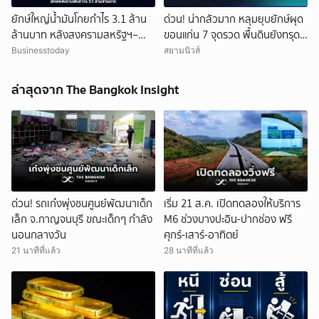
ยักษ์ใหญ่น้ำมันโกยกำไร 3.1 ล้าน
ด่วน! น่ากลัวมาก หลุมยุบยักษ์ผุด
ล้านบาท หลังสงครามสหรัฐฯ–
ขอนแก่น 7 จุดรวด พื้นดินยังทรุด
อิหร่านดันราคาพลังงานพุ่ง
ไม่หยุด ชาวบ้านผวาหนัก
Businesstoday
สยามนิวส์
ล่าสุดจาก The Bangkok Insight
ด่วน! รถเก๋งพุ่งชนศูนย์พัฒนาเด็ก
เริ่ม 21 ส.ค. เปิดทดลองให้บริการ
เล็ก จ.กาญจนบุรี ขณะเด็กๆ กำลัง
M6 ช่วงบางปะอิน-ปากช่อง ฟรี
นอนกลางวัน
ศุกร์-เสาร์-อาทิตย์
21 นาทีที่แล้ว
28 นาทีที่แล้ว