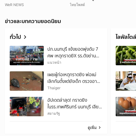
WeR NEWS
ไทยโพสต์
ข่าวและบทความยอดนิยม
ทั่วไป
ไลฟ์สไตล
ปภ.นนทบุรี แจ้งยอดพุ่งดับ 7
ศพ เหตุกราดยิX รร.ดังย่าน
บางกรวย-เจ็บ 15 ราย สาหัส 2
แนวหน้า
เผยผู้ก่อเหตุกราดยิง พ่อแม่
เลิกกันตั้งแต่ยังเด็ก ตรวจอาวุธ
ปืนมีทะเบียน เป็นของปู่
Thaiger
อัปเดตล่าสุด! กราดยิง
ในรร.เทพศิรินทร์ นนทบุรี เสีย
ชีวิตรวม 7 ราย เป็นครู 3 ราย
สยามรัฐ
นักเรียน 3 ราย และผู้ก่อเหตุ 1
ราย บาดเจ็บกว่า 15 ราย
ดูเพิ่ม