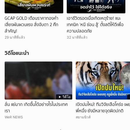
GCAP GOLD เตือนราคาทองคำ
เอาชีวิตรอดเมื่อเกิดเหตุร้าย! แนะ
เสี่ยงผันผวนแรง สั่งจับตา 2 ศึก
เทคนิค ‘หนี ซ่อน สู้’ ตั้งสติให้ดีเพื่อ
สำคัญ!
ความปลอดภัย
29 นาทีที่แล้ว
32 นาทีที่แล้ว
วิดีโอแนะนำ
วิดีโอ
ลั่น แย่มาก เกิดขึ้นได้อย่างไรในประเทศ
เปิดปมใหม่! ทีมวิจัยเสือโคร่ง เผย
เรา
พี่หนึ่ง ยังมีหลายจุดผิดปกติ
WeR NEWS
สยามนิวส์