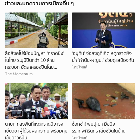
ข่าวและบทความการเมืองอื่น ๆ
สื่อสิงคโปร์ย้อนปัญหา ‘กราดยิง’
‘อนุทิน’ จ่อลงดูที่เกิดเหตุกราดยิง
ในไทย ระบุมีปืนกว่า 10 ล้าน
ย้ำ ‘กำนัน-ผญบ.’ ช่วยดูแลป้องกัน
กระบอก อัตราครองปืนโดย
ไทยโพสต์
พลเรือนสูงที่สุดในภูมิภาค
The Momentum
นายกฯ ลงพื้นที่เหตุกราดยิง เร่ง
ช็อกซ้ำ! พบปู่-ย่า มือยิง
เยียวยาผู้ได้รับผลกระทบ พร้อมคุม
รร.เทพศิรินทร์ เสียชีวิตในบ้าน
เข้มอาวุธปืน
ไทยโพสต์