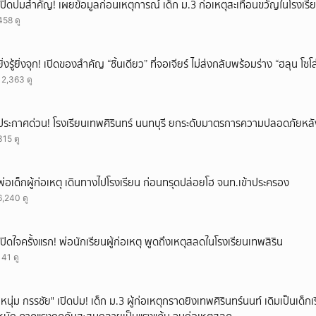
เปิดปมสำคัญ! เผยข้อมูลก่อนเหตุการณ์ เด็ก ม.3 ก่อเหตุสะเทือนขวัญในโรงเรี
458 ดู
ยิ่งรู้ยิ่งจุก! เปิดของสำคัญ “ชิ้นเดียว” ที่จอเจียร์ ไม่ส่งกลับพร้อมร่าง “ฮลุน โซ
12,363 ดู
ประกาศด่วน! โรงเรียนเทพศิรินทร์ นนทบุรี ยกระดับมาตรการความปลอดภัยหลั
315 ดู
พ่อเด็กผู้ก่อเหตุ เดินทางไปโรงเรียน ก่อนทรุดปล่อยโฮ จนท.เข้าประครอง
6,240 ดู
เปิดใจครั้งแรก! พ่อนักเรียนผู้ก่อเหตุ พูดถึงเหตุสลดในโรงเรียนเทพสิริน
141 ดู
"หนุ่ม กรรชัย" เปิดปม! เด็ก ม.3 ผู้ก่อเหตุกราดยิงเทพศิรินทร์นนท์ เดิมเป็นเด็กเร