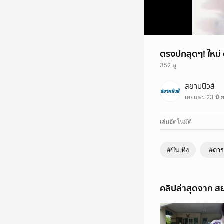
ตรงปกสุดๆ! ใหม่ 
352 ดู
โดนทักมาตลอด ว่า ใหม่ 
สยามนิวส์
ชื่อดัง ในเว็บตูนเรื่
เผยแพร่ 23 มิ.
เล่นอัตโนมัติ
#บันเทิง
#ดาร
คลิปล่าสุดจาก สย