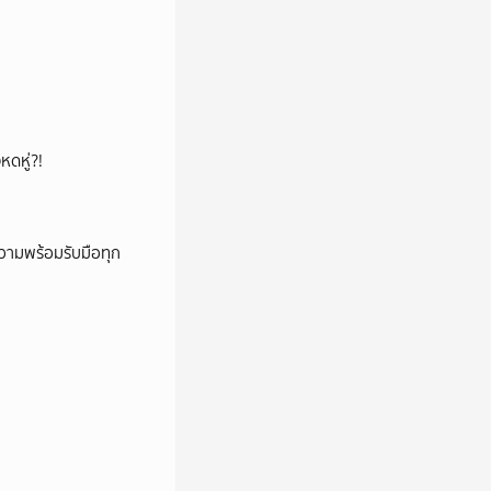
หดหู่?!
วามพร้อมรับมือทุก