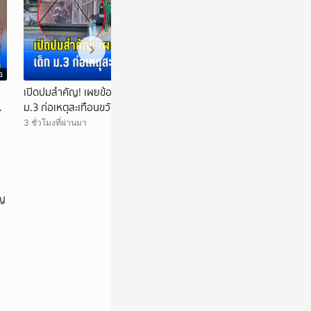
อ
วิดีโอ
เปิดปมสำคัญ! เผยข้อมูลก่อนเหตุการณ์ เด็ก
'ยศชนัน ลงพื้นที่ 
ม.3 ก่อเหตุสะเทือนขวัญในโรงเรียน
หยุดแชร์ภาพสะเทื
3 ชั่วโมงที่ผ่านมา
18 ชั่วโมงที่ผ่านมา
ัญ