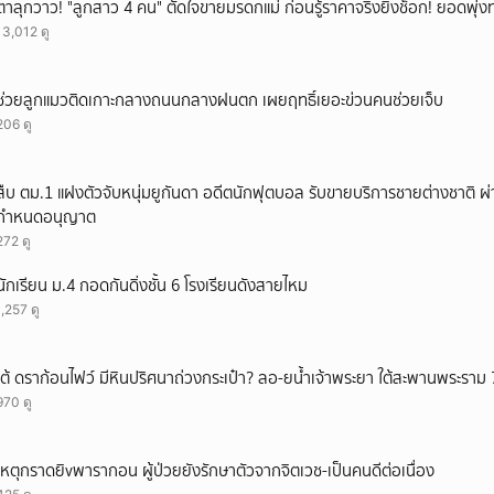
ตาลุกวาว! "ลูกสาว 4 คน" ตัดใจขายมรดกแม่ ก่อนรู้ราคาจริงยิ่งช็อก! ยอดพุ่งทะ
13,012 ดู
ช่วยลูกแมวติดเกาะกลางถนนกลางฝนตก เผยฤทธิ์เยอะข่วนคนช่วยเจ็บ
206 ดู
สืบ ตม.1 แฝงตัวจับหนุ่มยูกันดา อดีตนักฟุตบอล รับขายบริการชายต่างชาติ ผ่
กำหนดอนุญาต
272 ดู
นักเรียน ม.4 กอดกันดิ่งชั้น 6 โรงเรียนดังสายไหม
1,257 ดู
เต้ ดราก้อนไฟว์ มีหินปริศนาถ่วงกระเป๋า? ลอ-ยน้ำเจ้าพระยา ใต้สะพานพระราม 
970 ดู
เหตุกราดยิvพารากอน ผู้ป่วยยังรักษาตัวจากจิตเวช-เป็นคนดีต่อเนื่อง