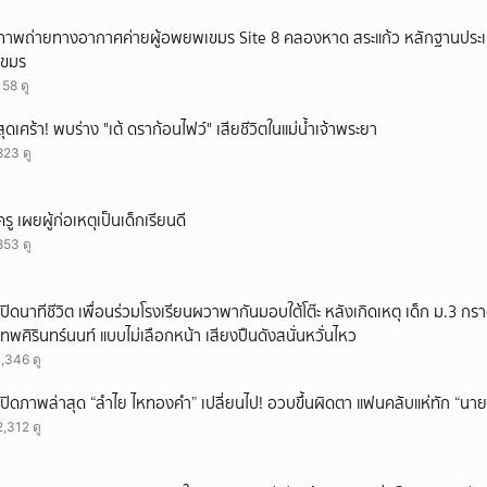
ภาพถ่ายทางอากาศค่ายผู้อพยพเขมร Site 8 คลองหาด สระแก้ว หลักฐานประ
เขมร
158 ดู
สุดเศร้า! พบร่าง "เต้ ดราก้อนไฟว์" เสียชีวิตในแม่น้ำเจ้าพระยา
823 ดู
ครู เผยผู้ก่อเหตุเป็นเด็กเรียนดี
853 ดู
เปิดนาทีชีวิต เพื่อนร่วมโรงเรียนผวาพากันมอบใต้โต๊ะ หลังเกิดเหตุ เด็ก ม.3 กร
เทพศิรินทร์นนท์ แบบไม่เลือกหน้า เสียงปืนดังสนั่นหวั่นไหว
1,346 ดู
เปิดภาพล่าสุด “ลำไย ไหทองคำ” เปลี่ยนไป! อวบขึ้นผิดตา แฟนคลับแห่ทัก “นาย
2,312 ดู