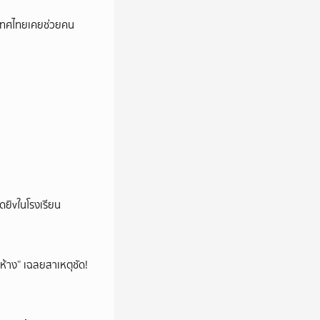
เทศไทยเคยช่วยคน
าดยิvในโรงเรียน
ห้าง” เฉลยสาเหตุชัด!