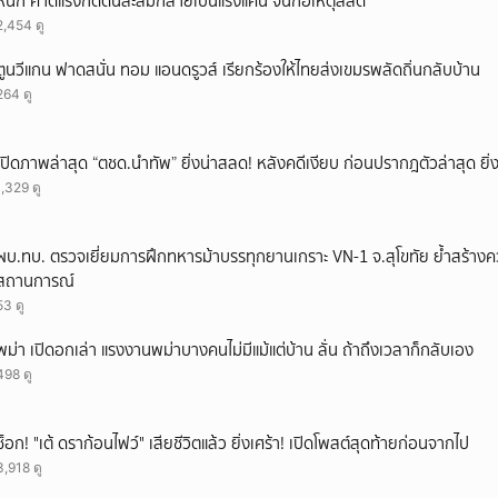
หนัก คาดแรงกดดันสะสมกลายเป็นแรงแค้น จนก่อเหตุสลด
ยกเลิก
2,454 ดู
ตูนวีแกน ฟาดสนั่น ทอม แอนดรูวส์ เรียกร้องให้ไทยส่งเขมรพลัดถิ่นกลับบ้าน
264 ดู
เปิดภาพล่าสุด “ตชด.นำทัพ” ยิ่งน่าสลด! หลังคดีเงียบ ก่อนปรากฎตัวล่าสุด ยิ่ง
1,329 ดู
ผบ.ทบ. ตรวจเยี่ยมการฝึกทหารม้าบรรทุกยานเกราะ VN-1 จ.สุโขทัย ย้ำสร้างค
สถานการณ์
53 ดู
พม่า เปิดอกเล่า แรงงานพม่าบางคนไม่มีแม้แต่บ้าน ลั่น ถ้าถึงเวลาก็กลับเอง
498 ดู
ช็อก! "เต้ ดราก้อนไฟว์" เสียชีวิตแล้ว ยิ่งเศร้า! เปิดโพสต์สุดท้ายก่อนจากไป
3,918 ดู