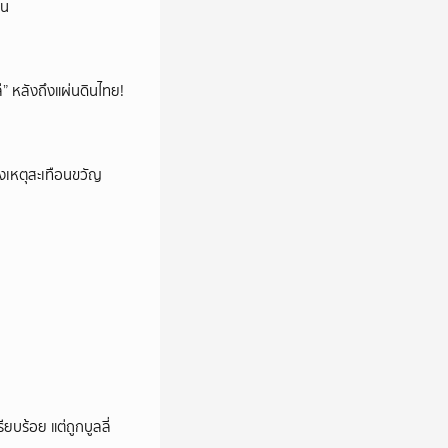
ยน
โล่” หลังถึงแผ่นดินไทย!
งเหตุสะเทือนขวัญ
ียบร้อย แต่ถูกบูลลี่