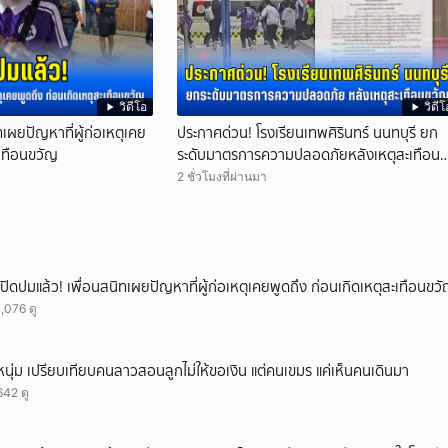
วิดีโอ
วิดีโ
ทเผยปัญหาที่ผู้ก่อเหตุเคย
ประกาศด่วน! โรงเรียนเทพศิรินทร์ นนทบุรี ยก
ะเทือนขวัญ
ระดับมาตรการความปลอดภัยหลังเหตุสะเทือน
ขวัญ
2 ชั่วโมงที่ผ่านมา
เปิดปมแล้ว! เพื่อนสนิทเผยปัญหาที่ผู้ก่อเหตุเคยพูดถึง ก่อนเกิดเหตุสะเทือนขว
1,076 ดู
หนุ่ม เปรียบเทียบคนลาวสอนลูกไม่ให้ขอเงิน แต่คนเขมร แค่เห็นคนเดินมา
642 ดู