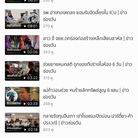
06:51
352 ดู
ยกเลิก
รพ.อ่างทองแถลง ยอมรับจัดเลี้ยงใน ICU | ข่าว
ช่องวัน
08:01
270 ดู
สาว ขี่ จยย.ตกร่องก่อสร้างเหล็กเสียบสาหัส | ข่าว
ช่องวัน
02:06
243 ดู
ช่วยยายหมดสติ ถูกของทับร่างในห้อง 6 วัน | ข่าว
ช่องวัน
03:22
315 ดู
แม่ค้าวอนช่วย คนร้ายลักทรัพย์สูญ 6 แสน | ข่าว
ช่องวัน
02:23
259 ดู
ทลายรังทุนจีนเทา เช่าโรงแรมเปิดบ่อน-ปาร์ตี้ยา-ค้า
ประเวณี | ข่าวช่องวัน
02:18
633 ดู