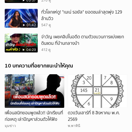
03:57
270 ดู
ทั่วโลกแห่ดู! "เนเน่ รอยัล" ยอดชมล่าสุดพุ่ง 129
ล้านวิว
01:42
547 ดู
จ่าวัญ เผยคลิปในอดีต ตามตัวขบวนการแบ่งแยก
ดินแดน ที่บ้านกลางป่า
04:29
412 ดู
10 บทความที่อยากแนะนำให้คุณ
เพื่อนสนิทยอมพูดแล้ว!! นักเรียนที่
ดวงวันเสาร์ที่ 8 สิงหาคม พ.ศ.
ก่อเหตุ เล่าปัญหาส่วนตัวให้ฟัง
2569
มุมข่าว
พ.พาทินี