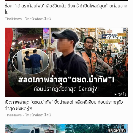
ช็อก! "เต้ ดราก้อนไฟว์" เสียชีวิตแล้ว ยิ่งเศร้า! เปิดโพสต์สุดท้ายก่อนจาก
ไป
ThaiNews - ไทยนิวส์ออนไลน์
วิดีโอ
เปิดภาพล่าสุด “ตชด.นำทัพ” ยิ่งน่าสลด! หลังคดีเงียบ ก่อนปรากฎตัว
ล่าสุด ยิ่งหดหู่?!
ThaiNews - ไทยนิวส์ออนไลน์