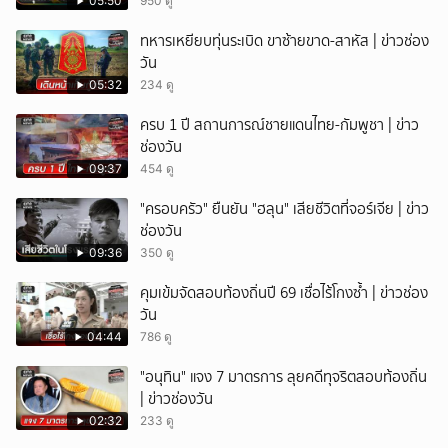
05:50
950 ดู
ทหารเหยียบทุ่นระเบิด ขาซ้ายขาด-สาหัส | ข่าวช่อง
วัน
05:32
234 ดู
ครบ 1 ปี สถานการณ์ชายแดนไทย-กัมพูชา | ข่าว
ช่องวัน
09:37
454 ดู
"ครอบครัว" ยืนยัน "ฮลุน" เสียชีวิตที่จอร์เจีย | ข่าว
ช่องวัน
09:36
350 ดู
คุมเข้มจัดสอบท้องถิ่นปี 69 เชื่อไร้โกงซ้ำ | ข่าวช่อง
วัน
04:44
786 ดู
"อนุทิน" แจง 7 มาตรการ ลุยคดีทุจริตสอบท้องถิ่น
| ข่าวช่องวัน
02:32
233 ดู