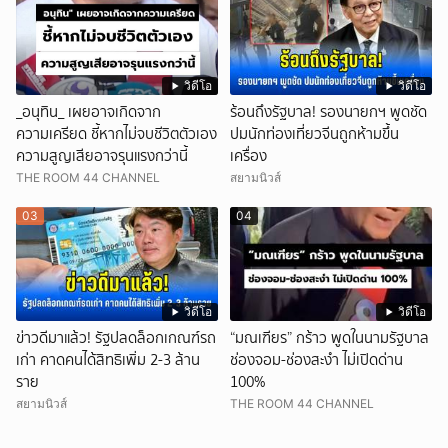
วิดีโอ
วิดีโอ
_อนุทิน_ เผยอาจเกิดจาก
ร้อนถึงรัฐบาล! รองนายกฯ พูดชัด
ความเครียด ชี้หากไม่จบชีวิตตัวเอง
ปมนักท่องเที่ยวจีนถูกห้ามขึ้น
ความสูญเสียอาจรุนแรงกว่านี้
เครื่อง
THE ROOM 44 CHANNEL
สยามนิวส์
03
04
วิดีโอ
วิดีโอ
ข่าวดีมาแล้ว! รัฐปลดล็อกเกณฑ์รถ
“มณเฑียร” กร้าว พูดในนามรัฐบาล
เก่า คาดคนได้สิทธิเพิ่ม 2-3 ล้าน
ช่องจอม-ช่องสะงำ ไม่เปิดด่าน
ราย
100%
สยามนิวส์
THE ROOM 44 CHANNEL