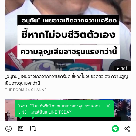
วิดีโอ
_อนุทิน_ เผยอาจเกิดจากความเครียด ชี้หากไม่จบชีวิตตัวเอง ความสูญ
เสียอาจรุนแรงกว่านี้
THE ROOM 44 CHANNEL
โควตมุมมองของคุณผ่านคอนเทนต์นี้บน
รีโพสต์หรือโควตมุมมองของคุณผ่านคอน
LINE TODAY
เทนต์นี้บน LINE TODAY