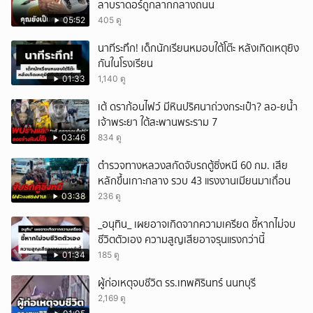
ลาบราดอร์ถูกลากกลางถนน
05:52
405 ดู
นาทีระทึก! เด็กนักเรียนหมอบใต้โต๊ะ หลังเกิดเหตุยิง
กันในโรงเรียน
01:33
1,140 ดู
เต้ ดราก้อนไฟว์ มีหินปริศนาถ่วงกระเป๋า? ลอ-ยน้ำ
เจ้าพระยา ใต้สะพานพระราม 7
03:46
834 ดู
ตำรวจทางหลวงสกัดจับรถตู้ซิ่งหนี 60 กม. เสีย
หลักขึ้นเกาะกลาง รวบ 43 แรงงานเมียนมาเถื่อน
03:38
236 ดู
_อนุทิน_ เผยอาจเกิดจากความเครียด ชี้หากไม่จบ
ชีวิตตัวเอง ความสูญเสียอาจรุนแรงกว่านี้
01:34
185 ดู
ผู้ก่อเหตุจบชีวิต รร.เทพศิรินทร์ นนทบุรี
2,169 ดู