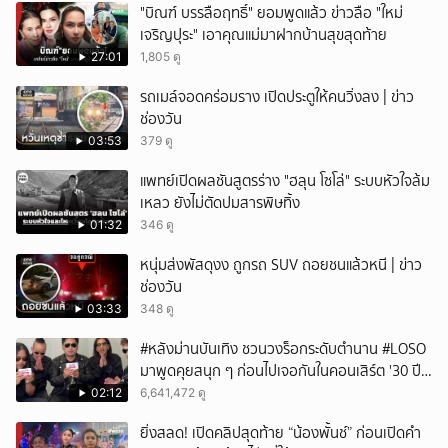
"บิณฑ์ บรรลือฤทธิ์" ยอมพูดแล้ว ข่าวลือ "ใหม่
เจริญปุระ" เอาคุณแม่มาฝากบ้านสุขสุดท้าย
27:01
1,805 ดู
รถเมล์จอดคร่อมราง เปิดประตูให้คนวิ่งลง | ข่าว
ช่องวัน
03:53
379 ดู
แพทย์เปิดผลชันสูตรร่าง "ฮลุน โซโล่" ระบบหัวใจล้ม
เหลว ยังไม่ตัดปมสารพิษทิ้ง
01:32
346 ดู
หนุ่มส่งพัสดุงง ถูกรถ SUV ถอยชนแล้วหนี | ข่าว
ช่องวัน
03:33
348 ดู
#หลังม่านบันเทิง ชวนวงร็อกระดับตำนาน #LOSO
มาพูดคุยสนุก ๆ ก่อนไปเจอกันในคอนเสิร์ต '30 ปี
LOSO นานเท่าไรก็รอ'
02:12
6,641,472 ดู
ยิ่งสลด! เปิดคลิปสุดท้าย “น้องพั้นช์” ก่อนเปิดคำ