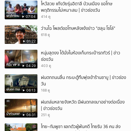
ไหว้สวย แก๊งวัยรุ่นอิตาลี ป่วนเมือง ขอโทษ
พฤติกรรมไม่เหมาะสม | ข่าวช่องวัน
07:04
414 ดู
ว่านไฉ โพสต์ขอโทษหลังแจ้งข่าว "ฮลุน โซโล่"
618 ดู
01:22
หนุ่มสุดงง ได้นั่งในห้องเก็บกระเป๋ารถทัวร์ | ข่าว
ช่องวัน
04:29
403 ดู
ฝนตกถนนลื่น กระบะตู้ทึบพุ่งเข้าร้านชาบู | ข่าวช่อง
วัน
06:13
168 ดู
ฝนถล่มหลายจังหวัด มีฝนตกลงมาอย่างต่อเนื่อง
| ข่าวช่องวัน
06:31
251 ดู
ไทย–กัมพูชา แลกตัวผู้พ้นคดี ไทยรับ 36 คน ส่ง