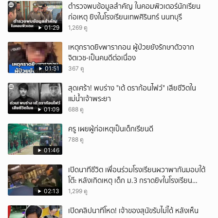
ตำรวจพบข้อมูลสำคัญ ในคอมพิวเตอร์นักเรียน
ก่อเหตุ ยิงในโรงเรียนเทพศิรินทร์ นนทบุรี
01:29
1,269 ดู
เหตุกราดยิvพารากอน ผู้ป่วยยังรักษาตัวจาก
จิตเวช-เป็นคนดีต่อเนื่อง
01:51
367 ดู
สุดเศร้า! พบร่าง "เต้ ดราก้อนไฟว์" เสียชีวิตใน
แม่น้ำเจ้าพระยา
01:09
688 ดู
ครู เผยผู้ก่อเหตุเป็นเด็กเรียนดี
788 ดู
01:46
เปิดนาทีชีวิต เพื่อนร่วมโรงเรียนผวาพากันมอบใต้
โต๊ะ หลังเกิดเหตุ เด็ก ม.3 กราดยิvในโรงเรียน
เทพศิรินทร์นนท์ แบบไม่เลือกหน้า เสียงปืนดังสนั่น
02:13
1,299 ดู
หวั่นไหว
เปิดคลิปนาทีโหด! เจ้าของสุนัขรับไม่ได้ หลังเห็น