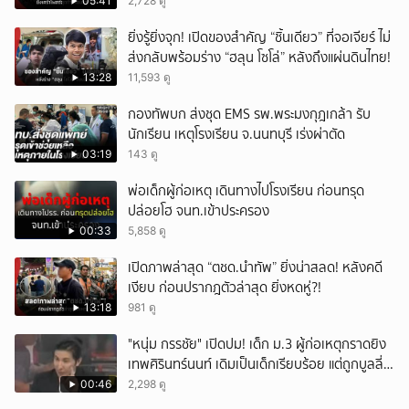
05:41
2,728 ดู
ยิ่งรู้ยิ่งจุก! เปิดของสำคัญ “ชิ้นเดียว” ที่จอเจียร์ ไม่
ส่งกลับพร้อมร่าง “ฮลุน โซโล่” หลังถึงแผ่นดินไทย!
13:28
11,593 ดู
กองทัพบก ส่งชุด EMS รพ.พระมงกุฎเกล้า รับ
นักเรียน เหตุโรงเรียน จ.นนทบุรี เร่งผ่าตัด
03:19
143 ดู
พ่อเด็กผู้ก่อเหตุ เดินทางไปโรงเรียน ก่อนทรุด
ปล่อยโฮ จนท.เข้าประครอง
00:33
5,858 ดู
เปิดภาพล่าสุด “ตชด.นำทัพ” ยิ่งน่าสลด! หลังคดี
เงียบ ก่อนปรากฎตัวล่าสุด ยิ่งหดหู่?!
13:18
981 ดู
"หนุ่ม กรรชัย" เปิดปม! เด็ก ม.3 ผู้ก่อเหตุกราดยิง
เทพศิรินทร์นนท์ เดิมเป็นเด็กเรียบร้อย แต่ถูกบูลลี่
หนัก คาดแรงกดดันสะสมกลายเป็นแรงแค้น จนก่อ
00:46
2,298 ดู
เหตุสลด