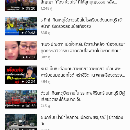
สัญญา “ก้อง ห้วยไร่” ที่ให้ลูกบุญธรรม หลัง
ลาโลก!
09:20
1,248 ดู
ระทึก! เกิดเหตุใช้อาวุธปืuในโรงเรียนดังนนทบุรี เจ้า
หน้าที่เร่งตรวจสอบข้อเท็จจริง
00:43
835 ดู
"หนิง ปณิตา" เปิดใจเคลียร์ดราม่าหลัง "น้องณิริน"
ถูกกระแสวิจารณ์ จากคลิปไลฟ์สดไม่อยากเกิดมา
หน้าเหมือนพ่อ
02:57
382 ดู
หมอเบ็นซ์ เตือนภัยสายเที่ยวฉายเดี่ยว เตือนพิษ
คาร์บอนมอนอกไซด์ คร่าชีวิต แนะพกเครื่องตรวจ
วัดติดตัว
02:34
464 ดู
ด่วน! เกิดเหตุยิงภายใน รร.เทพศิรินทร์ นนทบุรี มีผู้
เสียชีวิตและได้รับบาดเจ็บ
00:58
745 ดู
ฝนถล่ม! น้ำป่าไหลท่วมเมืองเพชรบูรณ์ | ข่าวช่อง
วัน