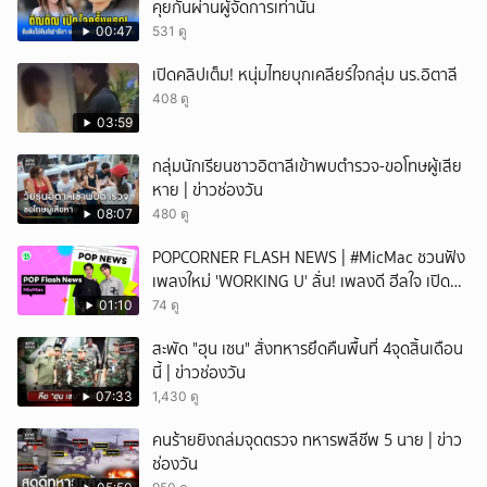
คุยกันผ่านผู้จัดการเท่านั้น
00:47
531 ดู
เปิดคลิปเต็ม! หนุ่มไทยบุกเคลียร์ใจกลุ่ม นร.อิตาลี
408 ดู
03:59
กลุ่มนักเรียนชาวอิตาลีเข้าพบตำรวจ-ขอโทษผู้เสีย
หาย | ข่าวช่องวัน
08:07
480 ดู
POPCORNER FLASH NEWS | #MicMac ชวนฟัง
เพลงใหม่ 'WORKING U' ลั่น! เพลงดี ฮีลใจ เปิด
ฟังได้ทุกสถานการณ์
01:10
74 ดู
สะพัด "ฮุน เซน" สั่งทหารยึดคืนพื้นที่ 4จุดสิ้นเดือน
นี้ | ข่าวช่องวัน
07:33
1,430 ดู
คนร้ายยิงถล่มจุดตรวจ ทหารพลีชีพ 5 นาย | ข่าว
ช่องวัน