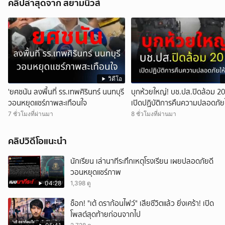
คลิปล่าสุดจาก สยามนิวส์
วิดีโอ
'ยศชนัน ลงพื้นที่ รร.เทพศิรินทร์ นนทบุรี
บุกห้วยใหญ่! บช.ปส.ปิดล้อม 20
วอนหยุดแชร์ภาพสะเทือนใจ
เปิดปฏิบัติการคืนความปลอดภัย
7 ชั่วโมงที่ผ่านมา
8 ชั่วโมงที่ผ่านมา
คลิปวิดีโอแนะนำ
นักเรียน เล่านาทีระทึกเหตุโรงเรียน เผยปลอดภัยดี
วอนหยุดแชร์ภาพ
04:28
1,398 ดู
ช็อก! "เต้ ดราก้อนไฟว์" เสียชีวิตแล้ว ยิ่งเศร้า! เปิด
โพสต์สุดท้ายก่อนจากไป