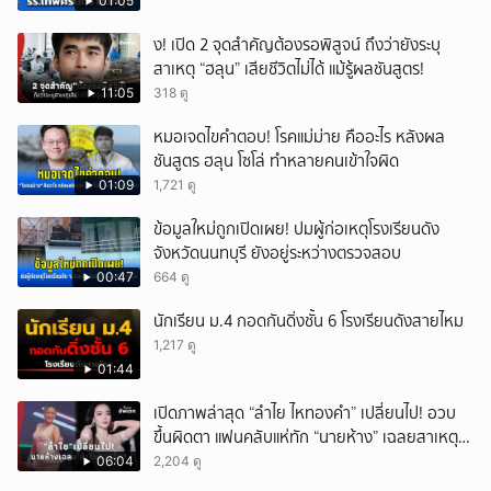
01:05
ึ้ง! เปิด 2 จุดสำคัญต้องรอพิสูจน์ ถึงว่ายังระบุ
สาเหตุ “ฮลุน” เสียชีวิตไม่ได้ แม้รู้ผลชันสูตร!
11:05
318 ดู
หมอเจดไขคำตอบ! โรคแม่ม่าย คืออะไร หลังผล
ชันสูตร ฮลุน โซโล่ ทำหลายคนเข้าใจผิด
01:09
1,721 ดู
ข้อมูลใหม่ถูกเปิดเผย! ปมผู้ก่อเหตุโรงเรียนดัง
จังหวัดนนทบุรี ยังอยู่ระหว่างตรวจสอบ
00:47
664 ดู
นักเรียน ม.4 กอดกันดิ่งชั้น 6 โรงเรียนดังสายไหม
1,217 ดู
01:44
เปิดภาพล่าสุด “ลำไย ไหทองคำ” เปลี่ยนไป! อวบ
ขึ้นผิดตา แฟนคลับแห่ทัก “นายห้าง” เฉลยสาเหตุ
ชัด!
06:04
2,204 ดู