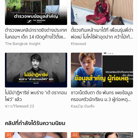
ตำรวจพบคลิปกราดยิงต่างประเทศ
ตั้งวงกินเหล้าเมาได้ที่ เพื่อนรุ่นพี่ด่า
ในคอมฯ เด็ก 14 เปิดดูค้างไว้ตั้งแต่
พ่อแม่ โมโหใช้ผ้าอุดปาก คว้าไม้เท้า
วันที่ 30 ก.ค.
กระหน่ำฟาดเสียชีวิต
The Bangkok Insight
Khaosod
ไม่มีปาฏิหาริย์ พบร่าง “เต้ ดรากอน
ชาวเน็ตจับตา ดัง พันกร เผยข้อมูล
ไฟว์” แล้ว
ครอบครัวนักเรียน ม.3 ผู้ก่อเหตุ
และที่มาอาวุธ
ข่าวเวิร์คพอยท์ 23
KaaZip บันเทิง
คลิปที่กำลังได้รับความนิยม
01
02