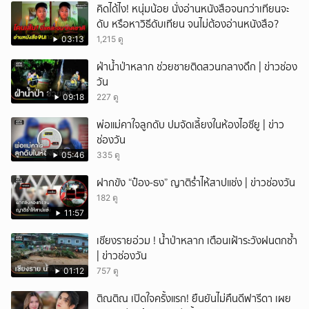
คิดได้ไง! หนุ่มน้อย นั่งอ่านหนังสือจนกว่าเทียนจะ
ดับ หรือหาวิธีดับเทียน จนไม่ต้องอ่านหนังสือ?
03:13
1,215 ดู
ฝ่าน้ำป่าหลาก ช่วยชายติดสวนกลางดึก | ข่าวช่อง
วัน
09:18
227 ดู
พ่อแม่คาใจลูกดับ ปมจัดเลี้ยงในห้องไอซียู | ข่าว
ช่องวัน
05:46
335 ดู
ฝากขัง “ป๋อง-ธง” ญาติร่ำไห้สาปแช่ง | ข่าวช่องวัน
182 ดู
11:57
เชียงรายอ่วม ! น้ำป่าหลาก เตือนเฝ้าระวังฝนตกซ้ำ
| ข่าวช่องวัน
01:12
757 ดู
ติณติณ เปิดใจครั้งแรก! ยืนยันไม่คืนดีฟารีดา เผย