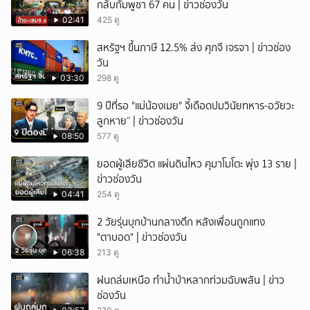
กลับกัมพูชา 67 คน | ข่าวช่องวัน
02:41
425 ดู
สหรัฐฯ ขึ้นภาษี 12.5% ส่ง ศุภจี เจรจา | ข่าวช่อง
วัน
03:30
298 ดู
9 ปีที่รอ "แม่น้องเมย" จี้เดือดปมวินัยทหาร-อวัยวะ
ลูกหาย” | ข่าวช่องวัน
08:50
577 ดู
ยอดผู้เสียชีวิต แผ่นดินไหว คุมาโมโตะ พุ่ง 13 ราย |
ข่าวช่องวัน
04:41
254 ดู
2 วัยรุ่นบุกบ้านกลางดึก หลังเพื่อนถูกแทง
"ตาบอด" | ข่าวช่องวัน
06:38
213 ดู
ฝนถล่มเหนือ ทำน้ำป่าหลากท่วมฉับพลัน | ข่าว
ช่องวัน