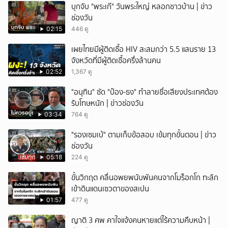
บุกจับ "พระเก๊" วันพระใหญ่ หลอกชาวบ้าน | ข่าว
ช่องวัน
02:15
446 ดู
เผยไทยมีผู้ติดเชื้อ HIV สะสมกว่า 5.5 แสนราย 13
จังหวัดที่มีผู้ติดเชื้อครึ่งล้านคน
02:52
1,367 ดู
"อนุทิน" ซัด "ป๋อง-ธง" ทำลายชื่อเสียงประเทศต้อง
รับโทษหนัก | ข่าวช่องวัน
03:34
764 ดู
"รองเซมเบ้" ตามเก็บข้อสอบ เข้มทุกขั้นตอน | ข่าว
ช่องวัน
05:18
224 ดู
ขั้นวิกฤต คลื่นอพยพนับพันคนจากโมร็อกโก ทะลัก
เข้าดินแดนเซวตาของสเปน
01:57
477 ดู
ญาติ 3 ศพ คาใจแจ้งคนหายแต่ไร้ความคืบหน้า |