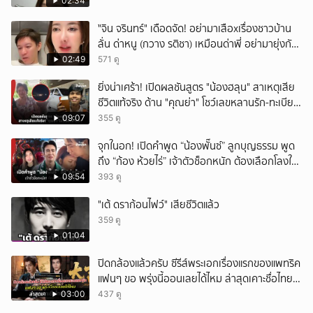
02:34
ั่"จิน จรินทร์" เดือดจัด! อย่ามาเสือxเรื่องชาวบ้าน
ลั่น ด่าหนู (กวาง รติชา) เหมือนด่าพี่ อย่ามายุ่งกับ
คนของผม จบ!!!
02:49
571 ดู
ยิ่งน่าเศร้า! เปิดผลชันสูตร "น้องฮลุน" สาเหตุเสีย
ชีวิตแท้จริง ด้าน "คุณย่า" โชว์เลขหลานรัก-ทะเบียน
รถเคลื่อนร่าง!
09:07
355 ดู
จุกในอก! เปิดคำพูด “น้องพั๊นซ์” ลูกบุญธรรม พูด
ถึง “ก้อง ห้วยไร่” เจ้าตัวช็อกหนัก ต้องเลือกโลงให้
ลูก!
09:54
393 ดู
"เต้ ดราก้อนไฟว์" เสียชีวิตแล้ว
359 ดู
01:04
ปิดกล้องแล้วครับ ซีรีส์พระเอกเรื่องแรกของแพทริค
แฟนๆ ขอ พรุ่งนี้ออนเลยได้ไหม ล่าสุดเคาะชื่อไทย
แล้ว
03:00
437 ดู