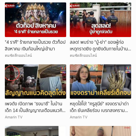
"4 ราศี" ร้ายกลายเป็นรวย ตัวท็อป
สลด! พบร่าง "ปู่-ย่า" ของผู้ก่อ
สิงหาคม เงินก้อนใหญ่เข้ามา
เหตุกราดยิง ถูกยิงดับภายในบ้าน
พัก
คมชัดลึกออนไลน์
คมชัดลึกออนไลน์
เพจดัง เปิดภาพ “ธงนาซี” ในบ้าน
หยุดใส่ไข่! "ครูสุนีย์" แจงดราม่าด่า
เด็ก 14 เป็นสัญญาณเตือนแนวคิด
เด็ก ยันเคลียร์จบ เบรกสงคราม
สุดโต่ง
Gen
Amarin TV
Amarin TV