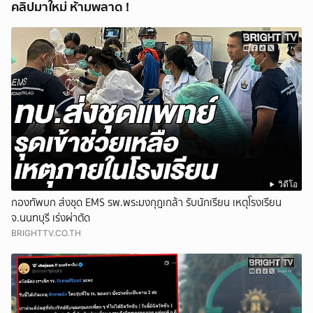
คลิปมาใหม่ ห้ามพลาด !
วิดีโอ
กองทัพบก ส่งชุด EMS รพ.พระมงกุฎเกล้า รับนักเรียน เหตุโรงเรียน
จ.นนทบุรี เร่งผ่าตัด
BRIGHTTV.CO.TH