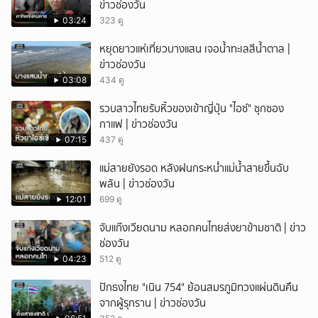
ข่าวช่องวัน
03:24
323 ดู
หยุดยาวแห่เที่ยวบางแสน เจอน้ำทะเลสีน้ำตาล |
ข่าวช่องวัน
03:08
434 ดู
รวบสาวไทยรับหิ้วของเข้าญี่ปุ่น "ไอซ์" ซุกซอง
กาแฟ | ข่าวช่องวัน
07:15
437 ดู
แม่สายยังรอด หลังฝนกระหน่ำแม่น้ำสายขึ้นฉับ
พลัน | ข่าวช่องวัน
12:01
699 ดู
จับแก๊งเวียดนาม หลอกคนไทยส่งยาข้ามชาติ | ข่าว
ช่องวัน
04:23
512 ดู
ปักธงไทย "เนิน 754" ย้อนสมรภูมิทวงแผ่นดินคืน
จากผู้รุกราน | ข่าวช่องวัน