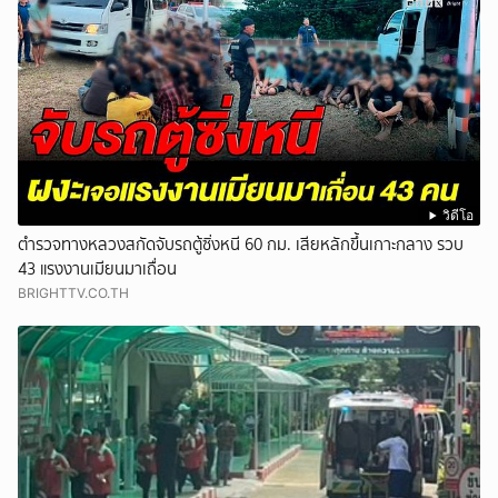
วิดีโอ
ตำรวจทางหลวงสกัดจับรถตู้ซิ่งหนี 60 กม. เสียหลักขึ้นเกาะกลาง รวบ
43 แรงงานเมียนมาเถื่อน
BRIGHTTV.CO.TH