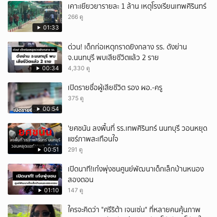
เคาะเยียวยารายละ 1 ล้าน เหตุโรงเรียนเทพศิรินทร์
266 ดู
01:33
ด่วน! เด็กก่อเหตุกราดยิงกลาง รร. ดังย่าน
จ.นนทบุรี พบเสียชีวิตแล้ว 2 ราย
00:34
4,330 ดู
เปิดรายชื่อผู้เสียชีวิต รอง ผอ.-ครู
375 ดู
00:54
'ยศชนัน ลงพื้นที่ รร.เทพศิรินทร์ นนทบุรี วอนหยุด
แชร์ภาพสะเทือนใจ
00:51
291 ดู
เปิดนาที!เก๋งพุ่งชนศูนย์พัฒนาเด็กเล็กบ้านหนอง
สองตอน
01:10
147 ดู
ใครจะคิดว่า "ศรีริต้า เจนเซ่น" ที่หลายคนคุ้นภาพ