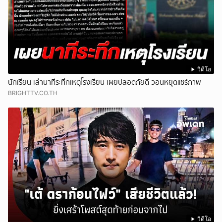
วิดีโอ
นักเรียน เล่านาทีระทึกเหตุโรงเรียน เผยปลอดภัยดี วอนหยุดแชร์ภาพ
BRIGHTTV.CO.TH
วิดีโอ