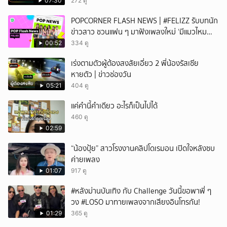
07:30
272 ดู
POPCORNER FLASH NEWS | #FELIZZ รับบทนัก
ข่าวสาว ชวนแฟน ๆ มาฟังเพลงใหม่ ‘มีแมวไหม
(Catch Me If You Can)’
00:52
334 ดู
เร่งตามตัวผู้ต้องสงสัยเอี่ยว 2 พี่น้องรัสเซีย
หายตัว | ข่าวช่องวัน
05:21
404 ดู
แค่คำนี้คำเดียว อะไรก็เป็นไปได้
460 ดู
02:59
“น้องปุ้ย” สาวโรงงานคลิปโดเรมอน เปิดใจหลังซบ
ค่ายเพลง
01:07
917 ดู
#หลังม่านบันเทิง กับ Challenge วันนี้ขอพาพี่ ๆ
วง #LOSO มาทายเพลงจากเสียงอินโทรกัน!
01:29
365 ดู