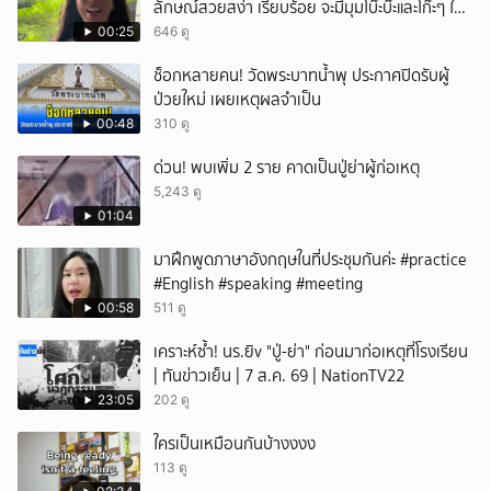
ลักษณ์สวยสง่า เรียบร้อย จะมีมุมโบ๊ะบ๊ะและโก๊ะๆ ให้
ได้อมยิ้มเหมือนกัน งานนี้ทำเอาแฟนๆ ทั้งเอ็นดูทั้ง
00:25
646 ดู
หัวเราะ
ช็อกหลายคน! วัดพระบาทน้ำพุ ประกาศปิดรับผู้
ป่วยใหม่ เผยเหตุผลจำเป็น
00:48
310 ดู
ด่วน! พบเพิ่ม 2 ราย คาดเป็นปู่ย่าผู้ก่อเหตุ
5,243 ดู
01:04
มาฝึกพูดภาษาอังกฤษในที่ประชุมกันค่ะ #practice
#English #speaking #meeting
00:58
511 ดู
เคราะห์ซ้ำ! นร.ยิv "ปู่-ย่า" ก่อนมาก่อเหตุที่โรงเรียน
| ทันข่าวเย็น | 7 ส.ค. 69 | NationTV22
23:05
202 ดู
ใครเป็นเหมือนกันบ้างงงง
113 ดู