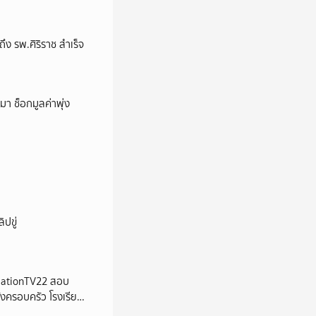
ง รพ.ศิริราช สำเร็จ
า ช็อกมูลค่าพุ่ง
ปขู่
 | NationTV22 สอบ
้งครอบครัว โรงเรียน