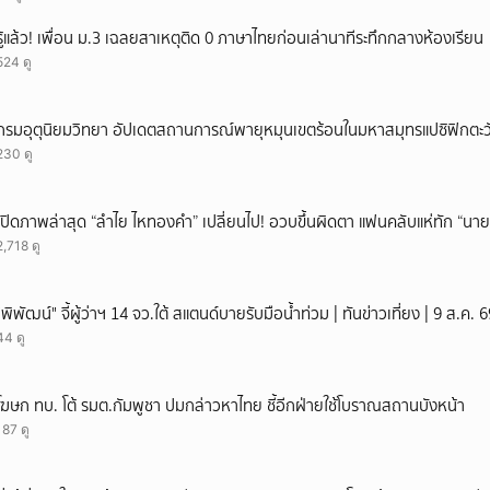
รู้แล้ว! เพื่อน ม.3 เฉลยสาเหตุติด 0 ภาษาไทยก่อนเล่านาทีระทึกกลางห้องเรียน
524 ดู
กรมอุตุนิยมวิทยา อัปเดตสถานการณ์พายุหมุนเขตร้อนในมหาสมุทรแปซิฟิกตะวั
230 ดู
เปิดภาพล่าสุด “ลำไย ไหทองคำ” เปลี่ยนไป! อวบขึ้นผิดตา แฟนคลับแห่ทัก “นาย
2,718 ดู
"พิพัฒน์" จี้ผู้ว่าฯ 14 จว.ใต้ สแตนด์บายรับมือน้ำท่วม | ทันข่าวเที่ยง | 9 ส.ค
44 ดู
โฆษก ทบ. โต้ รมต.กัมพูชา ปมกล่าวหาไทย ชี้อีกฝ่ายใช้โบราณสถานบังหน้า
187 ดู