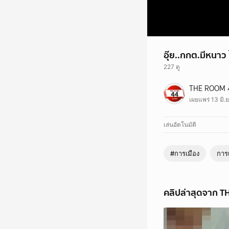
อุ๊ย..กกต.มีหนาว 
227 ดู
อุ๊ย..กกต.มีหนาว ไอติม
THE ROOM 
#ประชาชน #รัฐสภา #ก
เผยแพร่ 13 มิ.
เล่นอัตโนมัติ
#การเมือง
การ
คลิปล่าสุดจาก