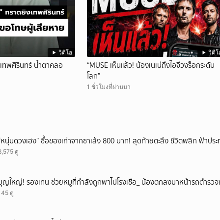
วิดีโอ
วิดีโ
งเทพศิรินทร์ น้ำตาคลอ
“MUSE เห็นแล้ว! น้องเนเน่ถึงไอจีวงร็อกระดับ
โลก”
1 ชั่วโมงที่ผ่านมา
“หนุ่มดวงเฮง” ซื้อของเก่าจากซาเล้ง 800 บาท! สุดท้ายตะลึง ชีวิตพลิก ฟ้าประ
8,575 ดู
บุญใหญ่! รองเทน ช่วยหมูที่กำลังถูกพาไปโรงเชือ_ น้องตกลงมาหน้ารถตำรวจ
145 ดู