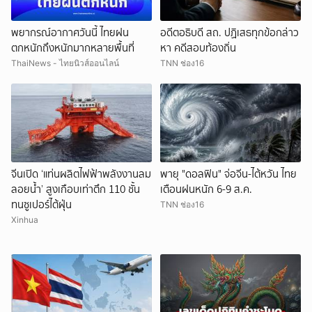
พยากรณ์อากาศวันนี้ ไทยฝน
อดีตอธิบดี สถ. ปฏิเสธทุกข้อกล่าว
ตกหนักถึงหนักมากหลายพื้นที่
หา คดีสอบท้องถิ่น
ThaiNews - ไทยนิวส์ออนไลน์
TNN ช่อง16
จีนเปิด ‘แท่นผลิตไฟฟ้าพลังงานลม
พายุ "ดอลฟิน" จ่อจีน-ไต้หวัน ไทย
ลอยน้ำ’ สูงเกือบเท่าตึก 110 ชั้น
เตือนฝนหนัก 6-9 ส.ค.
ทนซูเปอร์ไต้ฝุ่น
TNN ช่อง16
Xinhua