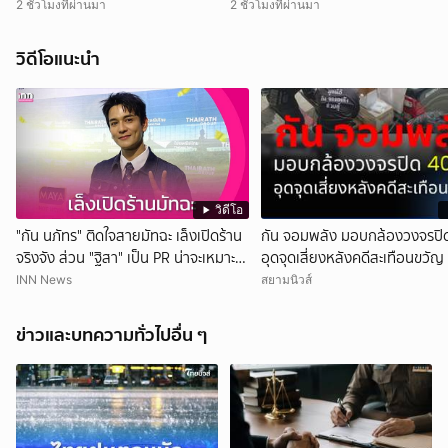
2 ชั่วโมงที่ผ่านมา
2 ชั่วโมงที่ผ่านมา
วิดีโอแนะนำ
วิดีโอ
"กัน นภัทร" ติดใจสายมัทฉะ เล็งเปิดร้าน
กัน จอมพลัง มอบกล้องวงจรปิด
จริงจัง ส่วน "ฐิสา" เป็น PR น่าจะเหมาะ
อุดจุดเสี่ยงหลังคดีสะเทือนขวัญ
กว่า
INN News
สยามนิวส์
ข่าวและบทความทั่วไปอื่น ๆ