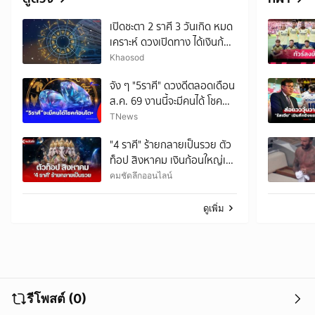
เปิดชะตา 2 ราศี 3 วันเกิด หมด
เคราะห์ ดวงเปิดทาง ได้เงินก้อน
มีข่าวดี
Khaosod
จัง ๆ "5ราศี" ดวงดีตลอดเดือน
ส.ค. 69 งานนี้จะมีคนได้ โชค
ก้อนโต
TNews
"4 ราศี" ร้ายกลายเป็นรวย ตัว
ท็อป สิงหาคม เงินก้อนใหญ่เข้า
มา
คมชัดลึกออนไลน์
ดูเพิ่ม
รีโพสต์ (0)