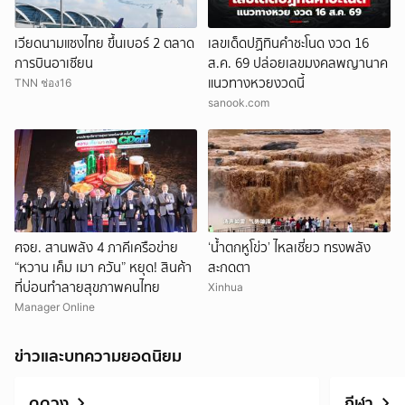
เวียดนามแซงไทย ขึ้นเบอร์ 2 ตลาด
เลขเด็ดปฏิทินคำชะโนด งวด 16
การบินอาเซียน
ส.ค. 69 ปล่อยเลขมงคลพญานาค
แนวทางหวยงวดนี้
TNN ช่อง16
sanook.com
ศจย. สานพลัง 4 ภาคีเครือข่าย
‘น้ำตกหูโข่ว’ ไหลเชี่ยว ทรงพลัง
“หวาน เค็ม เมา ควัน” หยุด! สินค้า
สะกดตา
ที่บ่อนทำลายสุขภาพคนไทย
Xinhua
Manager Online
ข่าวและบทความยอดนิยม
ดูดวง
กีฬา