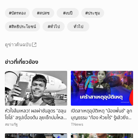
#บัตรทอง
#สปสช
#งบปี
#ประชุม
#สิทธิประโยชน์
#ทั่วไป
ทั่วไป
ดูข่าวต้นฉบับ
ข่าวที่เกี่ยวข้อง
หัวใจล้มเหลว! ผลผ่าชันสูตร “ฮลุน
เปิดสาเหตุอุบัติเหตุ "น้องพั้นช์" ลูก
โซโล่” สรุปเบื้องต้น ลุยเช็กปมไหล
บุญธรรม "ก้อง ห้วยไร่" รู้แล้วยิ่ง
ตาย ยังไม่ตัดทิ้งสารพิษ
สลดใจ
สยามรัฐ
TNews