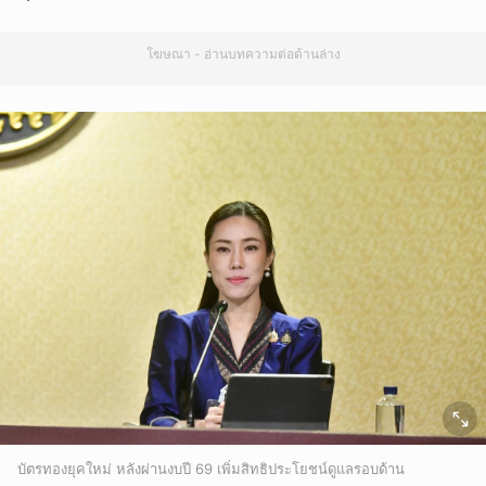
โฆษณา - อ่านบทความต่อด้านล่าง
บัตรทองยุคใหม่ หลังผ่านงบปี 69 เพิ่มสิทธิประโยชน์ดูแลรอบด้าน