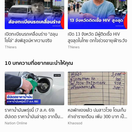
เปิดทะเบียนรถเคลื่อนร่าง "ฮลุน
เปิด 13 จังหวัด มีผู้ติดเชื้อ HIV
โซโล่" ส่งพิสูจน์หาความจริง
สูงสุดในไทย ตกใจช่วงอายุเฝ้าระวัง
TNews
TNews
10 บทความที่อยากแนะนำให้คุณ
ยกเลิก
ราคาน้ำมันพรุ่งนี้ (7 ส.ค. 69)
หอพักแจงแล้ว ปมสาวโวย โดนเก็บ
อัปเดต ราคาน้ำมันล่าสุด จากปั๊ม
ค่าเช่ารายเดือน เพิ่ม 300 บาท เป็น
ใหญ่
ค่าพาเพื่อนมานอน 1 คืน
Nation Online
Khaosod