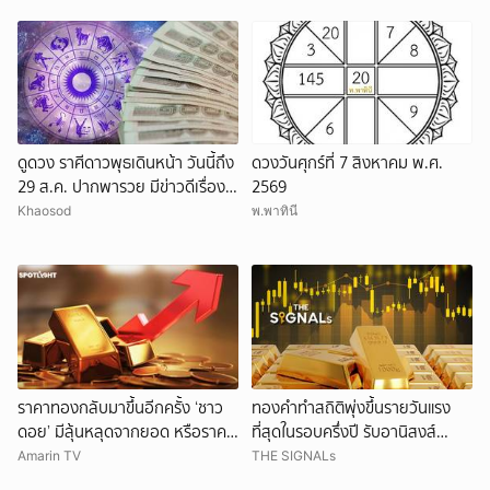
ดูดวง ราศีดาวพุธเดินหน้า วันนี้ถึง
ดวงวันศุกร์ที่ 7 สิงหาคม พ.ศ.
29 ส.ค. ปากพารวย มีข่าวดีเรื่อง
2569
เงิน-ค้าขาย
Khaosod
พ.พาทินี
ราคาทองกลับมาขึ้นอีกครั้ง ‘ชาว
ทองคำทำสถิติพุ่งขึ้นรายวันแรง
ดอย’ มีลุ้นหลุดจากยอด หรือราคา
ที่สุดในรอบครึ่งปี รับอานิสงส์
จะลงอีก?
ดอลลาร์อ่อนค่า
Amarin TV
THE SIGNALs