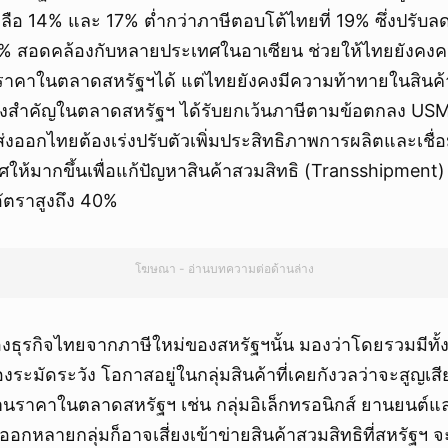
ลือ 14% และ 17% ต่ำกว่าภาษีตอบโต้ไทยที่ 19% ซึ่งปรับล
 36% สอดคล้องกับหลายประเทศในอาเซียน ช่วยให้ไทยยังค
ราคาในตลาดสหรัฐฯได้ แต่ไทยยังคงมีความท้าทายในสินค้
่แข่งสำคัญในตลาดสหรัฐฯ ได้รับยกเว้นภาษีตามข้อตกลง US
้ส่งออกไทยต้องเร่งปรับตัวเพิ่มประสิทธิภาพการผลิตและเชื่
ห้มากขึ้นเพื่อแก้ปัญหาสินค้าสวมสิทธิ (Transshipment) 
อัตราสูงถึง 40%
โฆษณา - อ่านบทความต่อด้านล่าง
ุรกิจไทยจากภาษีใหม่ของสหรัฐฯนั้น มองว่าโดยรวมมีทั้งปัจจ
ต้องระมัดระวัง โอกาสอยู่ในกลุ่มสินค้าที่เคยกังวลว่าจะสูญ
านราคาในตลาดสหรัฐฯ เช่น กลุ่มอิเล็กทรอนิกส์ ยานยนต์แ
งออกหลายกลุ่มก็อาจเสี่ยงเข้าข่ายสินค้าสวมสิทธิที่สหรัฐฯ จะ