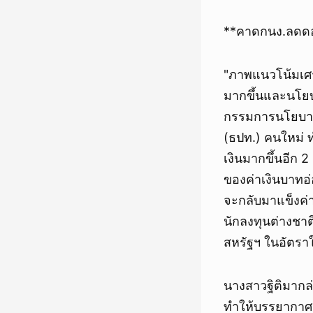
**คาดกนง.ลดดอ
"ภาพแนวโน้มเศร
มากขึ้นและนโยบ
กรรมการนโยบายก
(ธปท.) คนใหม่
เงินมากขึ้นอีก 2
ของค่าเงินบาทอ่
จะกลับมาแข็งค่
นักลงทุนต่างชา
สหรัฐฯ ในอัตราใ
นางสาวฐิติมากล
ทำให้บรรยากาศเ