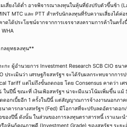
วามเสี่ยงได้ต่ำ อาจพิจารณาลงทุนในหุ้นที่ยังปรับตัวขึ้นช้า (
T MTC และ PTT สำหรับนักลงทุนที่รับความเสี่ยงได้ค่อ
ที่คาดได้ประโยชน์จากจากการเจรจาสงครามการค้าในครั้งนี
C WHA
กลยุทธลงทุน**
ตตะกะ ผู้อำนวยการ Investment Research SCB CIO ธนา
IO ประเมินว่า เศรษฐกิจสหรัฐฯ จะได้รับผลกระทบจากการปรั
cal Tariff แต่ไม่ถึงขั้นถดถอย โดย Consensus คาดว่า เศ
% ในปีนี้ ขณะที่ เงินเฟ้อสหรัฐฯ น่าจะมีแนวโน้มเพิ่มขึ้น แ
ดดอกเบี้ยอีก 1 ครั้งในปีนี้ แต่สัญญาณการจ้างงานนอกภาค
ธนาคารกลางสหรัฐฯ (Fed) มีโอกาสที่จะปรับลดอัตราดอกเบี
หลือของปีนี้ ดังนั้น ในส่วนของการลงทุนตราสารหนี้ เราแนะ
รือหุ้นกู้คุณภาพดี (Investment Grade) ของสหรัฐฯ ระยะส