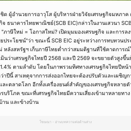
ชิด ผู้อำนวยการอาวุโส ผู้บริหารฝ่ายวิจัยเศรษฐกิจมหภาค ศู
รกิจ ธนาคารไทยพาณิชย์(SCB EIC)กล่าวในงานเสวนา SC
้อ "ภาษีใหม่ = โอกาสใหม่? เปิดมุมมองเศรษฐกิจ และการลง
ียประโยชน์"ว่า ขณะนี้ SCB EIC อยู่ระหว่างการทบทวน
 หลังสหรัฐฯ เก็บภาษีไทยต่ำกว่าสมมติฐานที่ใช้คาดการณ์ใ
เมินว่าเศรษฐกิจไทยปี 2568 และปี 2569 จะขยายตัวสูงขึ้
ละ 1.4% ตามลำดับ โดยในภาพรวมทิศทางเศรษฐกิจไทยปีหน้า
่าปีนี้ สาเหตุจากการส่งออกไทยจะต้องปรับตัวและเผชิญการ
ละตลาดโลก อีกทั้งเครื่องยนต์สำคัญของเศรษฐกิจหลายตัว
ารบริโภค ขณะที่เศรษฐกิจไทยมีความเสี่ยงเข้ามาหลายทาง ท
้าน และข้างบ้าน
โฆษณา - อ่านบทความต่อด้านล่าง