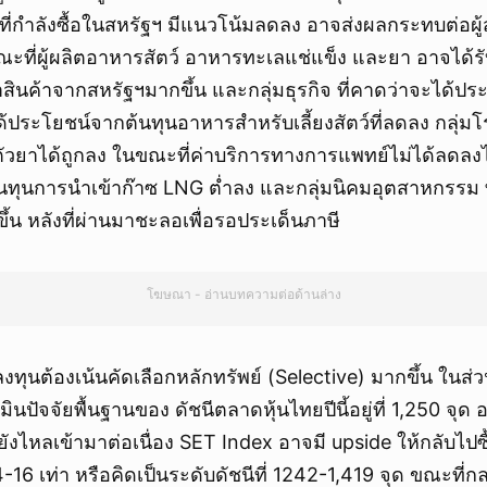
่กำลังซื้อในสหรัฐฯ มีแนวโน้มลดลง อาจส่งผลกระทบต่อผู้
 ขณะที่ผู้ผลิตอาหารสัตว์ อาหารทะเลแช่แข็ง และยา อาจได
สินค้าจากสหรัฐฯมากขึ้น และกลุ่มธุรกิจ ที่คาดว่าจะได้ประโ
าจได้ประโยชน์จากต้นทุนอาหารสำหรับเลี้ยงสัตว์ที่ลดลง กลุ่
ตัวยาได้ถูกลง ในขณะที่ค่าบริการทางการแพทย์ไม่ได้ลดลง
นทุนการนำเข้าก๊าซ LNG ต่ำลง และกลุ่มนิคมอุตสาหกรรม ท
ึ้น หลังที่ผ่านมาชะลอเพื่อรอประเด็นภาษี
โฆษณา - อ่านบทความต่อด้านล่าง
งทุนต้องเน้นคัดเลือกหลักทรัพย์ (Selective) มากขึ้น ในส่
นปัจจัยพื้นฐานของ ดัชนีตลาดหุ้นไทยปีนี้อยู่ที่ 1,250 จุด
ังไหลเข้ามาต่อเนื่อง SET Index อาจมี upside ให้กลับไป
-16 เท่า หรือคิดเป็นระดับดัชนีที่ 1242-1,419 จุด ขณะที่ก