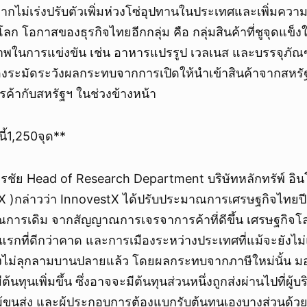
หากไม่เร่งปรับตัวเพิ่มห่วงโซ่อุปทานในประเทศและเพิ่มค
ยกเลิก
ก โอกาสของธุรกิจไทยอีกกลุ่ม คือ กลุ่มสินค้าที่ชูจุดแข็
าพในการแข่งขัน เช่น อาหารแปรรูป เวลเนส และบรรจุภัณฑ
งระมัดระวังผลกระทบจากการเปิดให้นำเข้าสินค้าจากสหรัฐฯ
ค้ากับสหรัฐฯ ในช่วงข้างหน้า
นี้1,250จุด**
มวรชัย Head of Research Department บริษัทหลักทรัพ์ อิน
X )กล่าวว่า InnovestX ได้ปรับประมาณการเศรษฐกิจไทยปีน
าณการเดิม จากสัญญาณการเจรจาการค้าที่ดีขึ้น เศรษฐกิจ
ีแรกที่ดีกว่าคาด และการเมืองระหว่างประเทศที่แม้จะยังไ
ไม่ลุกลามบานปลายแล้ว โดยผลกระทบจากภาษีใหม่นั้น มอ
ต้นทุนเพิ่มขึ้น ซึ่งอาจจะมีต้นทุนส่วนหนึ่งถูกส่งผ่านไปที่ผู้
ผู้ขนส่ง และผู้ประกอบการต้องแบกรับต้นทุนเองบางส่วนด้ว