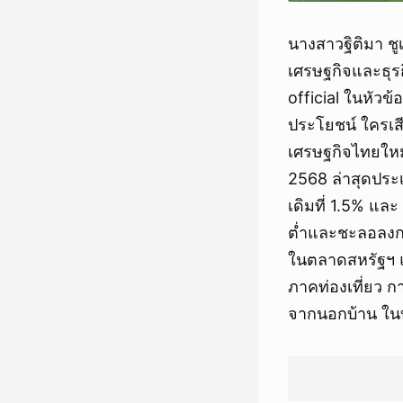
นางสาวฐิติมา ชูเ
เศรษฐกิจและธุ
official ในหัวข
ประโยชน์ ใครเส
เศรษฐกิจไทยใหม่
2568 ล่าสุดประ
เดิมที่ 1.5% แ
ต่ำและชะลอลงกว
ในตลาดสหรัฐฯ แ
ภาคท่องเที่ยว ก
จากนอกบ้าน ในบ