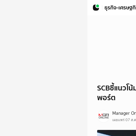
ธุรกิจ-เศรษฐก
SCBชี้แนวโน
พอร์ต
Manager On
เผยแพร่ 07 ส.