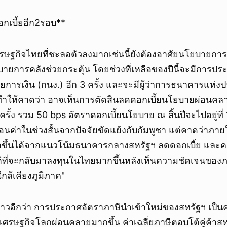
กเบี้ยอีก2รอบ**
ษฐกิจไทยที่ชะลอตัวลงมากเช่นนี้ยังต้องอาศัยนโยบายการ
ายการคลังช่วยกระตุ้น โดยช่วงที่เหลือของปีนี้จะมีการป
ารเงิน (กนง.) อีก 3 ครั้ง และจะมีผู้ว่าการธนาคารแห่
 ทำให้คาดว่า อาจเห็นการตัดสินลดดอกเบี้ยนโยบายผ่อน
 ครั้ง รวม 50 bps อัตราดอกเบี้ยนโยบาย ณ สิ้นปีจะไปอยู่ที
อนค่าในช่วงสั้นจากปัจจัยขัดแย้งกับกัมพูชา แต่คาดว่าภายใน
าขึ้นได้จากแนวโน้มธนาคารกลางสหรัฐฯ ลดดอกเบี้ย และค
ติที่จะกลับมาลงทุนในไทยมากขึ้นหลังเห็นความชัดเจนของ
กล้เคียงภูมิภาค"
่าวอีกว่า การประกาศอัตราภาษีนำเข้าใหม่ของสหรัฐฯ เป็
ศรษฐกิจโลกผ่อนคลายมากขึ้น ค่าเฉลี่ยภาษีตอบโต้คู่ค้าสห