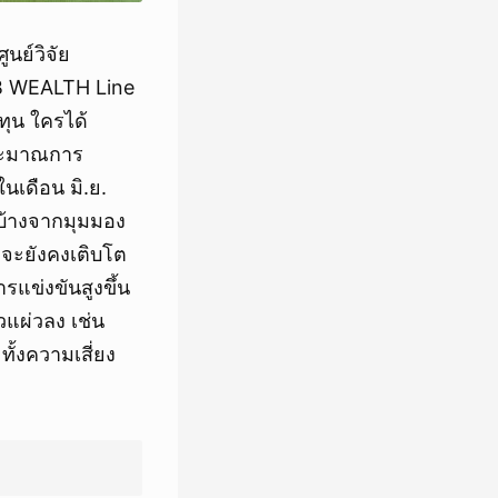
นย์วิจัย
B WEALTH Line
ทุน ใครได้
ประมาณการ
นเดือน มิ.ย.
นบ้างจากมุมมอง
จะยังคงเติบโต
แข่งขันสูงขึ้น
แผ่วลง เช่น
ั้งความเสี่ยง