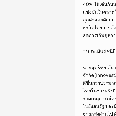
40% ได้เช่นกัน
แข่งขันในตลาดโล
มูลค่าและศักยภ
ธุรกิจไทยอาจต้อ
ลดการเกินดุลการ
**ประเมินดัชนีปี
นายสุทธิชัย คุ้
จำกัด(Innovest
ดีขึ้นกว่าประม
ไทยในช่วงครึ่งป
รวมเหตุการณ์คง
ไปยังสหรัฐฯ จะมี
จะถูกส่งผ่านไป 