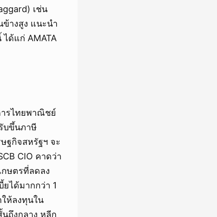
Laggard) เช่น
นข้างสูง แนะนำ
้ ได้แก่ AMATA
คารไทยพาณิชย์
บขึ้นภาษี
รษฐกิจสหรัฐฯ จะ
ม้ SCB CIO คาดว่า
เกษตรที่ลดลง
้ยได้มากกว่า 1
นำให้ลงทุนใน
ั้นถึงกลาง หลีก