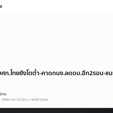
ิจ
้มศก.ไทยยังโตต่ำ-คาดกนง.ลดดบ.อีก2รอบ-แน
line
ค. 2568 เวลา 02.28 น. • MGR Online