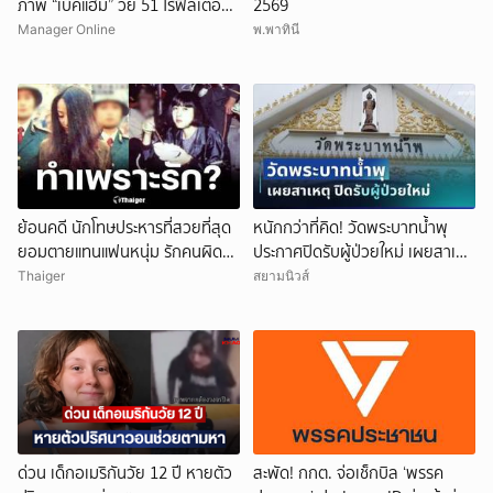
ภาพ “เบ็คแฮม” วัย 51 ไร้ฟิลเตอร์
2569
เผยให้เห็นผมบาง-ศีรษะล้าน
Manager Online
พ.พาทินี
ย้อนคดี นักโทษประหารที่สวยที่สุด
หนักกว่าที่คิด! วัดพระบาทน้ำพุ
ยอมตายแทนแฟนหนุ่ม รักคนผิด
ประกาศปิดรับผู้ป่วยใหม่ เผยสาเหตุ
ชีวิตดิ่งเหว
สุดสะเทือนใจ
Thaiger
สยามนิวส์
ยกเลิก
ด่วน เด็กอเมริกันวัย 12 ปี หายตัว
สะพัด! กกต. จ่อเช็กบิล ‘พรรค