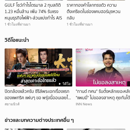
GULF โชว์กำไรไตรมาส 2 ทุบสถิติ
ราคาทองคำโลกทรงตัว ความ
1.23 หมื่นล้าน เพิ่ม 74% รับแรง
ตึงเครียดในช่องแคบฮอร์มุซหวน
หนุนธุรกิจไฟฟ้า-ส่วนแบ่งกำไร AIS
กลับ
1 ชั่วโมงที่ผ่านมา
1 ชั่วโมงที่ผ่านมา
วิดีโอแนะนำ
วิดีโอ
ปิดกล้องแล้วครับ ซีรีส์พระเอกเรื่องแรก
"กานต์ ทศน" รับตั้งหลักเยอะหลั
ของแพทริค แฟนๆ ขอ พรุ่งนี้ออนเลยได้
"แพมมี่" ไม่ขอลงสาเหตุ คุยกันได
ไหม ล่าสุดเคาะชื่อไทยแล้ว
เดิม
สยามนิวส์
INN News
ข่าวและบทความต่างประเทศอื่น ๆ