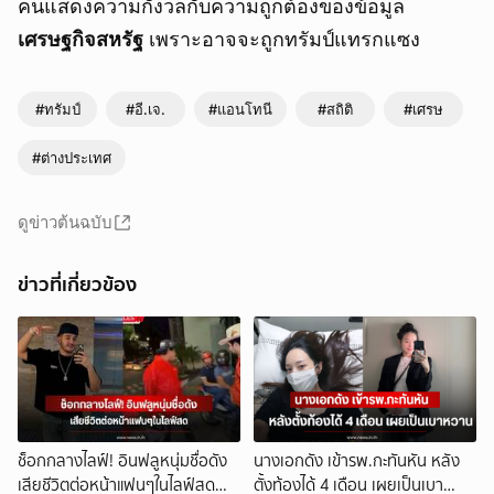
คนแสดงความกังวลกับความถูกต้องของข้อมูล
เศรษฐกิจสหรัฐ
เพราะอาจจะถูกทรัมป์แทรกแซง
#ทรัมป์
#อี.เจ.
#แอนโทนี
#สถิติ
#เศรษ
#ต่างประเทศ
ดูข่าวต้นฉบับ
ข่าวที่เกี่ยวข้อง
ช็อกกลางไลฟ์! อินฟลูหนุ่มชื่อดัง
นางเอกดัง เข้ารพ.กะทันหัน หลัง
เสียชีวิตต่อหน้าแฟนๆในไลฟ์สด
ตั้งท้องได้ 4 เดือน เผยเป็นเบา