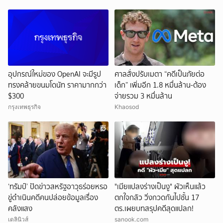
อุปกรณ์ใหม่ของ OpenAI จะมีรูป
ศาลสั่งปรับเมตา “คดีเป็นภัยต่อ
ทรงคล้ายขนมโดนัท ราคามากกว่า
เด็ก” เพิ่มอีก 1.8 หมื่นล้าน-ต้อง
$300
จ่ายรวม 3 หมื่นล้าน
กรุงเทพธุรกิจ
Khaosod
‘ทรัมป์’ ปัดข่าวสหรัฐอาวุธร่อยหรอ
"เมียแปลงร่างเป็นงู" ผัวเห็นแล้ว
ขู่ดำเนินคดีคนปล่อยข้อมูลเรื่อง
ตกใจกลัว วิ่งกวดกันไปชั้น 17
คลังแสง
ตร.เผยบทสรุปคดีสุดแปลก!
เดลินิวส์
sanook.com