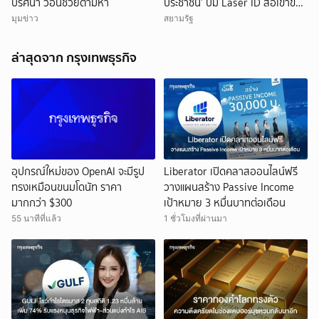
ปริศนา วอนช่วยตามหา
ประชาชน’ ปม Laser ID ส่อเข้าข่าย
ยุบพรรคตาม ม.92
มุมข่าว
สยามรัฐ
ล่าสุดจาก กรุงเทพธุรกิจ
อุปกรณ์ใหม่ของ OpenAI จะมีรูป
Liberator เปิดคลาสออนไลน์ฟรี
ทรงเหมือนขนมโดนัท ราคา
วางแผนสร้าง Passive Income
มากกว่า $300
เป้าหมาย 3 หมื่นบาทต่อเดือน
55 นาทีที่แล้ว
1 ชั่วโมงที่ผ่านมา