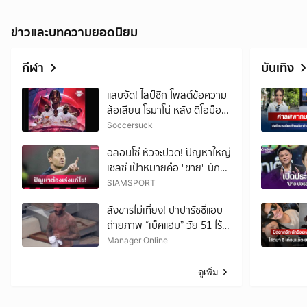
ข่าวและบทความยอดนิยม
กีฬา
บันเทิง
แสบจัด! ไลป์ซิก โพสต์ข้อความ
ล้อเลียน โรมาโน่ หลัง ดิโอม็อง
เด้ย้ายซบชุดขาว
Soccersuck
อลอนโซ่ หัวจะปวด! ปัญหาใหญ่
เชลซี เป้าหมายคือ "ขาย" นัก
เตะลดขนาดทีม
SIAMSPORT
สังขารไม่เที่ยง! ปาปารัซซี่แอบ
ถ่ายภาพ “เบ็คแฮม” วัย 51 ไร้
ฟิลเตอร์ เผยให้เห็นผมบาง-
Manager Online
ศีรษะล้าน
ดูเพิ่ม