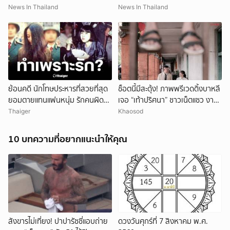
(ข่าวต่างประเทศ)
หวานขณะตั้งครรภ์ (ตปท)
News In Thailand
News In Thailand
ย้อนคดี นักโทษประหารที่สวยที่สุด
ช็อตนี้มีสะดุ้ง! ภาพพรีเวดดิ้งบาหลี
ยอมตายแทนแฟนหนุ่ม รักคนผิด
เจอ “เท้าปริศนา” ชาวเน็ตแซว งาน
ชีวิตดิ่งเหว
แต่งหรือหนังผี
Thaiger
Khaosod
10 บทความที่อยากแนะนำให้คุณ
สังขารไม่เที่ยง! ปาปารัซซี่แอบถ่าย
ดวงวันศุกร์ที่ 7 สิงหาคม พ.ศ.