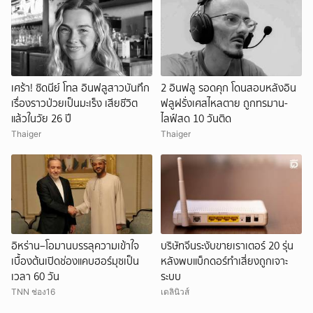
เศร้า! ซิดนีย์ โทล อินฟลูสาวบันทึก
2 อินฟลู รอดคุก โดนสอบหลังอิน
เรื่องราวป่วยเป็นมะเร็ง เสียชีวิต
ฟลูฝรั่งเศสไหลตาย ถูกทรมาน-
แล้วในวัย 26 ปี
ไลฟ์สด 10 วันติด
Thaiger
Thaiger
อิหร่าน–โอมานบรรลุความเข้าใจ
บริษัทจีนระงับขายเราเตอร์ 20 รุ่น
เบื้องต้นเปิดช่องแคบฮอร์มุซเป็น
หลังพบแบ็กดอร์ทำเสี่ยงถูกเจาะ
เวลา 60 วัน
ระบบ
TNN ช่อง16
เดลินิวส์