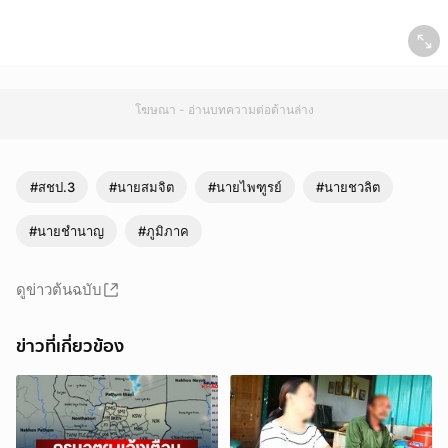
โฆษณา - อ่านบทความต่อด้านล่าง
#สชป.3
#นายสมจิต
#นายไพฑูรย์
#นายชวลิต
#นายชำนาญ
#ภูมิภาค
ดูข่าวต้นฉบับ
ข่าวที่เกี่ยวข้อง