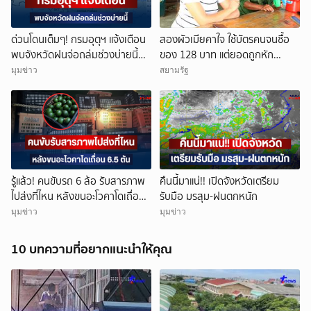
ด่วนโดนเต็มๆ! กรมอุตุฯ แจ้งเตือน
สองผัวเมียคาใจ ใช้บัตรคนจนซื้อ
พบจังหวัดฝนจ่อถล่มช่วงบ่ายนี้
ของ 128 บาท แต่ยอดถูกหัก
คาดนานกว่า 1 ชม.
1,000 บาท ร้านแจงปมเดือด
มุมข่าว
สยามรัฐ
รู้แล้ว! คนขับรถ 6 ล้อ รับสารภาพ
คืนนี้มาแน่!! เปิดจังหวัดเตรียม
ไปส่งที่ไหน หลังขนอะโวคาโดเถื่อน
รับมือ มรสุม-ฝนตกหนัก
6.5 ตัน
มุมข่าว
มุมข่าว
10 บทความที่อยากแนะนำให้คุณ
ยกเลิก