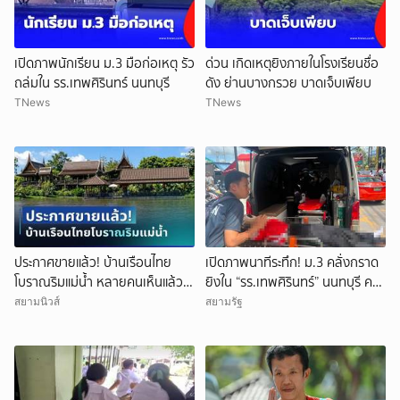
เปิดภาพนักเรียน ม.3 มือก่อเหตุ รัว
ด่วน เกิดเหตุยิงภายในโรงเรียนชื่อ
ถล่มใน รร.เทพศิรินทร์ นนทบุรี
ดัง ย่านบางกรวย บาดเจ็บเพียบ
TNews
TNews
ประกาศขายแล้ว! บ้านเรือนไทย
เปิดภาพนาทีระทึก! ม.3 คลั่งกราด
โบราณริมแม่น้ำ หลายคนเห็นแล้ว
ยิงใน “รร.เทพศิรินทร์” นนทบุรี ครู
จำได้ เคยเป็นฉากหนังดัง
ดับ 2 บาดเจ็บกว่า 20 ราย ก่อนยิง
สยามนิวส์
สยามรัฐ
ตัวเองเสียชีวิตหน้าห้องเรียน