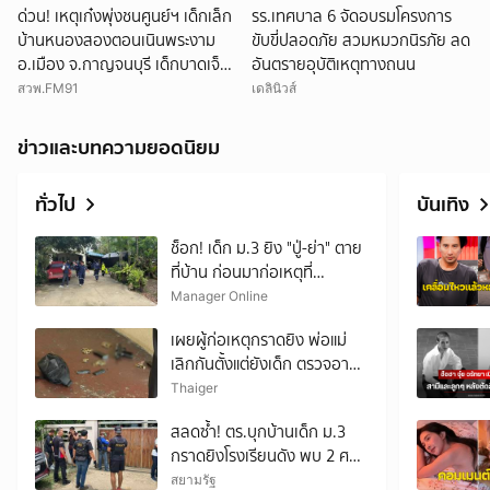
ด่วน! เหตุเก๋งพุ่งชนศูนย์ฯ เด็กเล็ก
รร.เทศบาล 6 จัดอบรมโครงการ
บ้านหนองสองตอนเนินพระงาม
ขับขี่ปลอดภัย สวมหมวกนิรภัย ลด
อ.เมือง จ.กาญจนบุรี เด็กบาดเจ็บ
อันตรายอุบัติเหตุทางถนน
13 ราย
สวพ.FM91
เดลินิวส์
ข่าวและบทความยอดนิยม
ทั่วไป
บันเทิง
ช็อก! เด็ก ม.3 ยิง "ปู่-ย่า" ตาย
ที่บ้าน ก่อนมาก่อเหตุที่
รร.เทพศิรินทร์ นนทบุรี
Manager Online
เผยผู้ก่อเหตุกราดยิง พ่อแม่
เลิกกันตั้งแต่ยังเด็ก ตรวจอาวุธ
ปืนมีทะเบียน เป็นของปู่
Thaiger
สลดซ้ำ! ตร.บุกบ้านเด็ก ม.3
กราดยิงโรงเรียนดัง พบ 2 ศพ
คาดเป็นปู่-ย่า โดนสังหารก่อน
สยามรัฐ