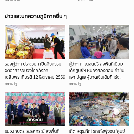
สิงหาคม 2569 นี้
ข่าวและบทความภูมิภาคอื่น ๆ
รองผู้ว่าฯ ประจวบฯ เปิดกิจกรรม
ผู้ว่าฯ กาญจนบุรี ลงพื้นที่เยี่ยม
จิตอาสารอบวังไกลกังวล
เด็กศูนย์ฯ หนองสองตอน กำชับ
เฉลิมพระเกียรติ 12 สิงหาคม 2569
แพทย์ดูแลผู้บาดเจ็บเต็มที่ เร่ง
เยียวยาครอบครัว
สยามรัฐ
สยามรัฐ
รมว.เกษตรและสหกรณ์ ลงพื้นที่
เกิดเหตุระทึก! รถเก๋งพุ่งชน ‘ศูนย์