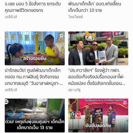
จ.เลย มอบ 5 ข้อสั่งการ ยกระดับ
พัฒนาเด็กเล็ก’ อบต.แก่งเสี้ยน
คุณภาพชีวิตเกษตรกร
เด็กเจ็บกว่า 10 ราย
เดลินิวส์
ไทยโพสต์
น่ารักสมวัย! ศูนย์พัฒนาเด็กเล็ก
“ปธ.เทวาลัยฯ” ร้องผู้ว่า กฟภ.
ดงปอ ทม.กาฬสินธุ์ จัดกิจกรรม
สอบข้อเท็จจริงปมรื้อถอนเสาไฟ-
บทบาทสมมุติ “วันอาสาฬหบูชา-
หม้อแปลง ตั้งข้อสังเกตขั้นตอน
เข้าพรรษา”
การขอยกเลิกการใช้ไฟฟ้าอาจไม่
เดลินิวส์
สยามรัฐ
ชอบด้วยระเบียบ