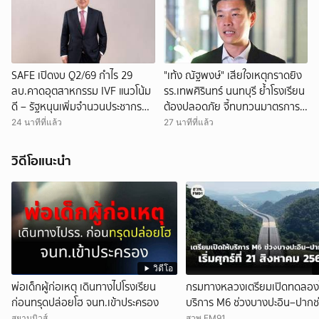
SAFE เปิดงบ Q2/69 กำไร 29
"เท้ง ณัฐพงษ์" เสียใจเหตุกราดยิง
ลบ.คาดอุตสาหกรรม IVF แนวโน้ม
รร.เทพศิรินทร์ นนทบุรี ย้ำโรงเรียน
ดี – รัฐหนุนเพิ่มจำนวนประชากร
ต้องปลอดภัย จี้ทบทวนมาตรการ
ลุยเจาะกลุ่มตลาด LGBTQ+
คุมปืน
24 นาทีที่แล้ว
27 นาทีที่แล้ว
วิดีโอแนะนำ
วิดีโอ
พ่อเด็กผู้ก่อเหตุ เดินทางไปโรงเรียน
กรมทางหลวงเตรียมเปิดทดลองใ
ก่อนทรุดปล่อยโฮ จนท.เข้าประครอง
บริการ M6 ช่วงบางปะอิน–ปากช่
ทุกวันศุกร์-เสาร์-อาทิตย์ เริ่มศุกร์
สยามนิวส์
สวพ.FM91