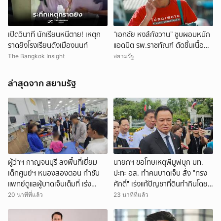
เปิดวินาที นักเรียนหนีตาย! เหตุก
“เอกชัย หงส์กังวาน” ซูบผอมหนัก
ราดยิงโรงเรียนดังเมืองนนท์
แอดมิต รพ.ราชทัณฑ์ ตัดชิ้นเนื้อ
หัว-กระเพาะ รอฟังผลตรวจ
The Bangkok Insight
สยามรัฐ
ล่าสุดจาก สยามรัฐ
ผู้ว่าฯ กาญจนบุรี ลงพื้นที่เยี่ยม
นายกฯ ขอโทษเหตุพีมูฟบุก มท.
เด็กศูนย์ฯ หนองสองตอน กำชับ
ปะทะ อส. ทำคนบาดเจ็บ สั่ง "ทรง
แพทย์ดูแลผู้บาดเจ็บเต็มที่ เร่ง
ศักดิ์" เร่งแก้ปัญชาที่ดินทำกินโดย
เยียวยาครอบครัว
เร็ว
20 นาทีที่แล้ว
23 นาทีที่แล้ว