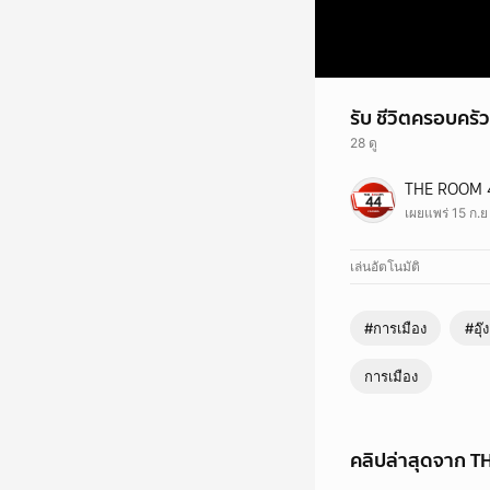
รับ ชีวิตครอบครั
28 ดู
รับ ชีวิตครอบครัวชินว
THE ROOM 
#ทักษิณ #อุ๊งอิ๊งค์ #
เผยแพร่ 15 ก.
เล่นอัตโนมัติ
#การเมือง
#อุ๊ง
การเมือง
คลิปล่าสุดจาก