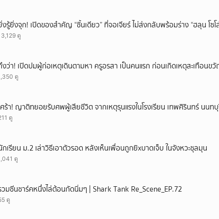
ยิ่งรู้ยิ่งจุก! เปิดของสำคัญ “ชิ้นเดียว” ที่จอเจียร์ ไม่ส่งกลับพร้อมร่าง “ฮลุน โซ
13,129 ดู
ถึงว่า! เปิดปมผู้ก่อเหตุเดินตามหา ครูอรสา เป็นคนแรก ก่อนเกิดเหตุสะเทือนขว
1,350 ดู
เศร้า! ญาติทยอยรับศพผู้เสียชีวิต จากเหตุรุนแรงในโรงเรียน เทพศิรินทร์ นนทบุร
211 ดู
นักเรียน ม.2 เล่าวิธีเอาตัวรอด หลังเห็นเพื่อนถูกยิxบาดเจ็บ ในจังหวะชุลมุน
1,041 ดู
รวมซีนชาร์คหนึ่งไล่ต้อนกัดนิ่มๆ | Shark Tank Re_Scene_EP.72
55 ดู