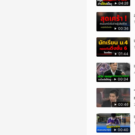
04:28
00:36
01:44
00:34
00:46
00:40