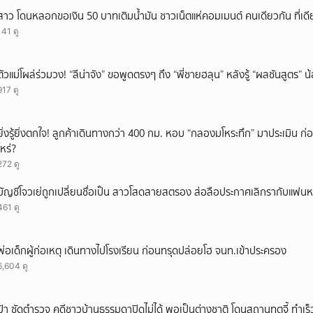
ยกเลิก
สาว โดนหลอกขอเงิน 50 บาทเติมน้ำมัน ชาวเน็ตแห่คอมเมนต์ คนเดียวกัน ที่เดี
141 ดู
ตัวแม่โผล่ร่วมวง! “ลีน่าจัง” ขอพูดตรงๆ ถึง “พี่ชายฮลุน” หลังรู้ “ผลชันสูตร” 
917 ดู
ยิ่งรู้ยิ่งตกใจ! ลูกค้าเดินทางกว่า 400 กม. หอบ “กลองมโหระทึก” มาประเมิน ก
ไหร่?
272 ดู
บัญชีโจวเย่ถูกเปลี่ยนชื่อเป็น สาวโสดสายสตรอง ส่อลือประกาศเลิกรากับแฟนหน
461 ดู
พ่อเด็กผู้ก่อเหตุ เดินทางไปโรงเรียน ก่อนทรุดปล่อยโฮ จนท.เข้าประครอง
6,604 ดู
ป้า ซัดตำรวจ คดีชาวบ้านธรรมดาปิดไม่ได้ พอเป็นต่างชาติ โดนสถานทูตจี้ ทำเร