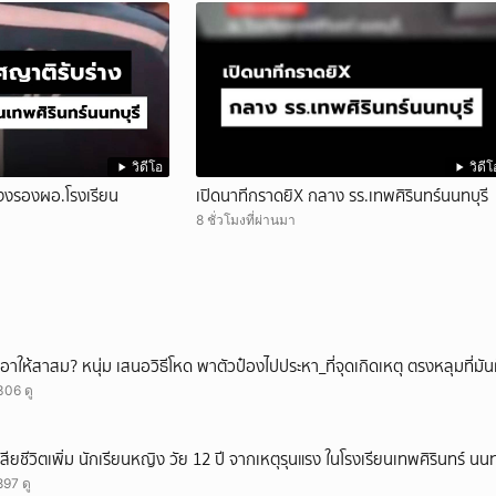
วิดีโอ
วิดีโ
งงรองผอ.โรงเรียน
เปิดนาทีกราดยิX กลาง รร.เทพศิรินทร์นนทบุรี
8 ชั่วโมงที่ผ่านมา
เอาให้สาสม? หนุ่ม เสนอวิธีโหด พาตัวป๋องไปประหา_ที่จุดเกิดเหตุ ตรงหลุมที่มัน
306 ดู
เสียชีวิตเพิ่ม นักเรียนหญิง วัย 12 ปี จากเหตุรุนแรง ในโรงเรียนเทพศิรินทร์ นน
897 ดู