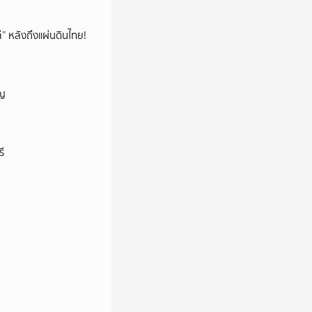
โล่” หลังถึงแผ่นดินไทย!
ัญ
ี