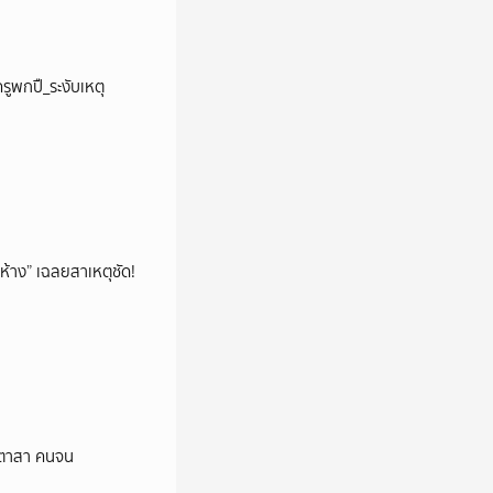
รูพกปื_ระงับเหตุ
ห้าง” เฉลยสาเหตุชัด!
าสีตาสา คนจน