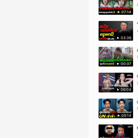
07:14
03:36
00:37
06:04
05:14