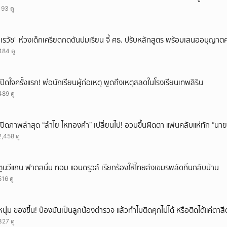
193 ดู
"เรวัช" ห่วงเด็กเครียดกดดันปมเรียน จี้ ศธ. ปรับหลักสูตร พร้อมเสนออนุญาตค
484 ดู
เปิดใจครั้งแรก! พ่อนักเรียนผู้ก่อเหตุ พูดถึงเหตุสลดในโรงเรียนเทพสิริน
489 ดู
เปิดภาพล่าสุด “ลำไย ไหทองคำ” เปลี่ยนไป! อวบขึ้นผิดตา แฟนคลับแห่ทัก “นาย
2,458 ดู
ตูนวีแกน ฟาดสนั่น ทอม แอนดรูวส์ เรียกร้องให้ไทยส่งเขมรพลัดถิ่นกลับบ้าน
516 ดู
หนุ่ม ของขึ้น! ป๋องมันเป็นลูกน้องตำรวจ แล้วทำไมติดคุกไม่ได้ หรือติดได้แค่ต
327 ดู