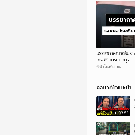
บรรยากาศญาติรับร่า
เทพศิรินทร์นนทบุรี
6 ชั่วโมงที่ผ่านมา
คลิปวิดีโอแนะนำ
03:52