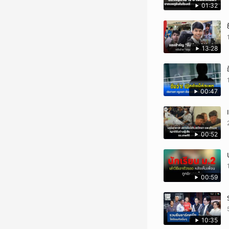
01:32
13:28
00:47
00:52
00:59
10:35