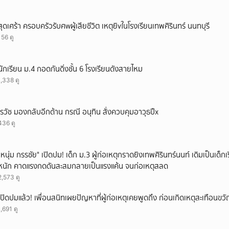
สุดเศร้า ครอบครัวรับศwผู้เสียชีวิต เหตุยิvในโรงเรียนเทพศิรินทร์ นนทบุรี
156 ดู
นักเรียน ม.4 กอดกันดิ่งชั้น 6 โรงเรียนดังสายไหม
1,338 ดู
เรวัช มองกลับอีกด้าน กรณี อนุทิน สั่งควบคุมอาวุธปืx
436 ดู
"หนุ่ม กรรชัย" เปิดปม! เด็ก ม.3 ผู้ก่อเหตุกราดยิงเทพศิรินทร์นนท์ เดิมเป็นเด็กเร
หนัก คาดแรงกดดันสะสมกลายเป็นแรงแค้น จนก่อเหตุสลด
2,573 ดู
เปิดปมแล้ว! เพื่อนสนิทเผยปัญหาที่ผู้ก่อเหตุเคยพูดถึง ก่อนเกิดเหตุสะเทือนขว
1,691 ดู