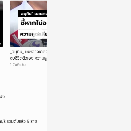
อ
วิดีโอ
_อนุทิน_ เผยอาจเกิดจากความเครียด ชี้หากไม่
เปิดนาที!เก๋งพุ่ง
จบชีวิตตัวเอง ความสูญเสียอาจรุนแรงกว่านี้
สองตอน
1 วันที่แล้ว
1 วันที่แล้ว
ฝัง
ทบุรี รวมดับแล้ว 9 ราย