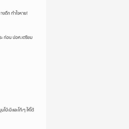
กกลางดึก ทำใจหาย!
ระ ก่อน ปอศ.เตรียม
บ๊ะบ๊ะและโก๊ะๆ ให้ได้