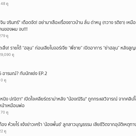
148 ดู
ยกเลิก
ั่"จิน จรินทร์" เดือดจัด! อย่ามาเสือxเรื่องชาวบ้าน ลั่น ด่าหนู (กวาง รติชา) เหมือ
คนของผม จบ!!!
279 ดู
ตะลึง! รายได้ “ฮลุน” ก่อนเสียในจอร์เจีย “พี่ชาย” เปิดอาการ “ย่าฮลุน” หลังส
29,090 ดู
6 อารมณ์? กับนักแข่ง EP.2
10 ดู
"หนิง ปณิตา" เปิดใจเคลียร์ดราม่าหลัง "น้องณิริน" ถูกกระแสวิจารณ์ จากคลิ
หน้าเหมือนพ่อ
170 ดู
ก้อง ห้วยไร่ แจ้งข่าวเศร้า 'น้องพั้นช์' ลูกสาวบุญธรรม เสียชีวิตจากอุบัติเหตุท
22 ดู