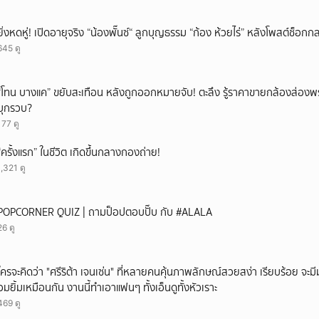
ยิ่งหดหู่! เปิดอายุจริง “น้องพั๊นซ์“ ลูกบุญธรรม “ก้อง ห้วยไร่” หลังโพสต์ช็อ
645 ดู
“โทน บางแค” ขยับสะเทือน หลังถูกออกหมายจับ! ตะลึง รู้ราคาขายกล้องส่องพ
บุกรวบ?
177 ดู
“ครั้งแรก” ในชีวิต เกิดขึ้นกลางกองถ่าย!
1,321 ดู
POPCORNER QUIZ | ถามป็อปตอบปั๊บ กับ #ALALA
26 ดู
ใครจะคิดว่า "ศรีริต้า เจนเซ่น" ที่หลายคนคุ้นภาพลักษณ์สวยสง่า เรียบร้อย จะมีมุมโ
อมยิ้มเหมือนกัน งานนี้ทำเอาแฟนๆ ทั้งเอ็นดูทั้งหัวเราะ
469 ดู