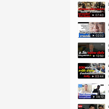
07:43
02:02
12:50
03:44
08:17