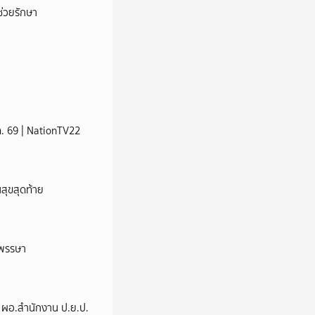
่วยรักษา
ส.ค. 69 | NationTV22
นสุขสุดท้าย
าพรรษา
่ง ผอ.สำนักงาน ป.ย.ป.