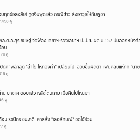
จบทุกข้อสงสัย! ทูตจีนพูดแล้ว กรณีข่าว ส่งอาวุธให้กัมพูชา
7,456 ดู
พล.ต.อ.สุรเชชษฐ์ จ่อฟ้อง เลขาฯ-รองเลขาฯ ป.ป.ช. ผิด ม.157 ปมออกหนังสือ
ซ้อน
176 ดู
เปิดภาพล่าสุด “ลำไย ไหทองคำ” เปลี่ยนไป! อวบขึ้นผิดตา แฟนคลับแห่ทัก “นาย
815 ดู
โทน บางแค ตอบแล้ว หลังโดนถาม เมื่อคืนไปไหนมา
46 ดู
ต้อม รชนีกร ชนะคดี! ศาลสั่ง "เลอลักษณ์" ชดใช้อ่วม
77 ดู