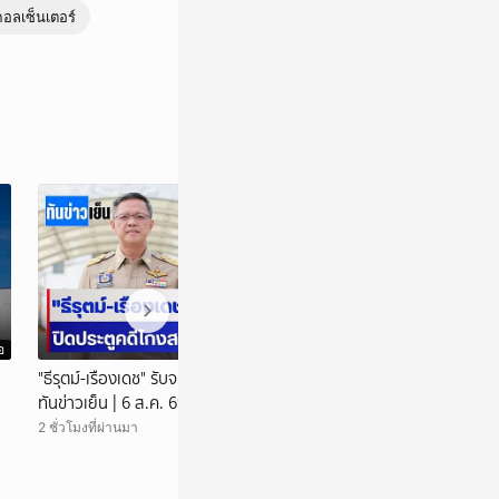
อลเซ็นเตอร์
อ
วิดีโอ
"ธีรุตม์-เรืองเดช" รับจบปิดประตูคดีโกงสอบ ? |
ผลชันสูตร "ฮลุน โ
ทันข่าวเย็น | 6 ส.ค. 69 | NationTV22
| ทันข่าวเย็น | 6 
2 ชั่วโมงที่ผ่านมา
2 ชั่วโมงที่ผ่านมา