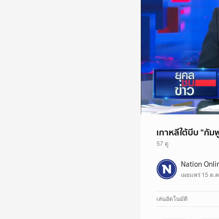
เกาหลีใต้บีบ "กั
57 ดู
เกาหลีใต้บีบกัมพูชาป
Nation Onli
"พลเมือง" / ด้านกัมพู
เผยแพร่ 15 ต.ค
เล่นอัตโนมัติ