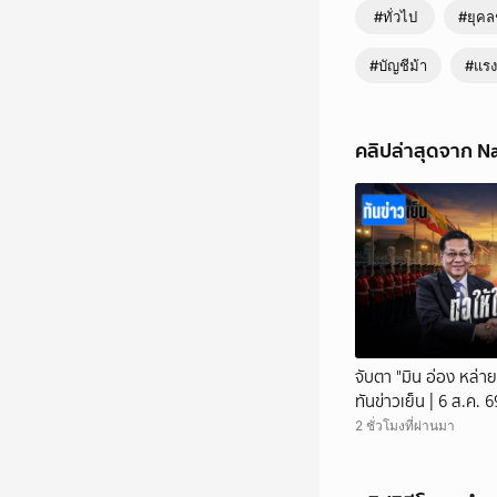
#ทั่วไป
#ยุคล
#บัญชีม้า
#แร
คลิปล่าสุดจาก N
จับตา "มิน อ่อง หล่าย
ทันข่าวเย็น | 6 ส.ค.
2 ชั่วโมงที่ผ่านมา