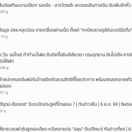
สืบต่อแก๊งมะขามเปียก! รองจ๋อ - สารวัตรแจ๊ะ แกะรอยเส้นทางเงิน จับเพิ่มอีกหิ้
265 ดู
ข้อมูล ปชช.หลุดว่อน ขายเกลื่อนผ่านเน็ต ตั้งแต่ "ทะเบียนราษฎร์ยันเบอร์มือถือ
116 ดู
อ.วีระ ขอโทษ! ถ้าทำอะไรผิด ยินดีแก้ไขยินดีเยียวยา กรมอุทยาน ยันไปจริง คาดป
ปิดให้พัก
468 ดู
ฝ่ายปกครองจับพ่อรับจ้างแจ้งเกิดสวมสิทธิที่ไชยปราการ พร้อมแถลงทลายแก๊งทุจ
แม่สอด
801 ดู
"ธีรุตม์-เรืองเดช" รับจบปิดประตูคดีโกงสอบ ? | ทันข่าวเย็น | 6 ส.ค. 69 | Nat
82 ดู
พี่ชายวอนผ่าชันสูตรละเอียด หวังคลายปม "ฮลุน" ดับปริศนา| ทันข่าวเที่ยง | 6 