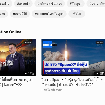
ชนข่าว
#สระแก้ว
#แก๊งคอลเซ็นเตอร์
#กัมพูชา
#ปราบแก๊งค
งงาน
#เกาหลีใต้
#ชายแดนไทยกัมพูชา
ทั่วไป
ation Online
วิดีโอ
วิดีโ
" ใช้ไทยฟื้นภาพการทูต |
ปิดทาง SpaceX ถือหุ้น ธุจกิจดาวเทียมในไทย |
 69 | NationTV22
ทันข่าวเย็น | 6 ส.ค. 69 | NationTV22
2 ชั่วโมงที่ผ่านมา