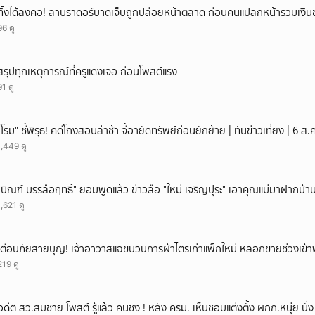
ทิ้งได้ลงคอ! ลาบราดอร์บาดเจ็บถูกปล่อยหน้าตลาด ก่อนคนแปลกหน้ารวมเงินช
96 ดู
สรุปทุกเหตุการณ์ที่ครูแดงเจอ ก่อนโพสต์แรง
91 ดู
"โรม" ชี้พิรุธ! คดีโกงสอบล่าช้า จี้อายัดทรัพย์ก่อนยักย้าย | ทันข่าวเที่ยง | 6 
1,449 ดู
"บิณฑ์ บรรลือฤทธิ์" ยอมพูดแล้ว ข่าวลือ "ใหม่ เจริญปุระ" เอาคุณแม่มาฝากบ้า
1,621 ดู
เตือนภัยสายบุญ! เจ้าอาวาสแฉขบวนการผ้าไตรเก่าแพ็กใหม่ หลอกขายช่วงเข้
219 ดู
อดีต สว.สมชาย โพสต์ รู้แล้ว คนชง ! หลัง ครม. เห็นชอบแต่งตั้ง ผกก.หนุ่ย นั