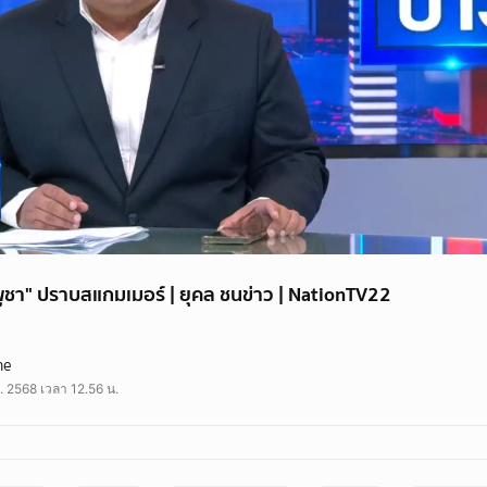
มพูชา" ปราบสแกมเมอร์ | ยุคล ชนข่าว | NationTV22
ราบสแกมเมอร์ ระงับส่งอาสาสมัครทางการแพทยืไปกัมพูชา ล่าสุดส่งตำรวจหน่วยข่า
ne
ชาควบคุมตัวชาวเกาหลีใต้ไว้ 80 คน อ้างคนเหล่านี้ไม่อยากกลับประเทศ
. 2568 เวลา 12.56 น.