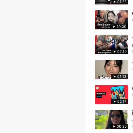
01:22
10:30
07:19
01:13
02:17
00:25