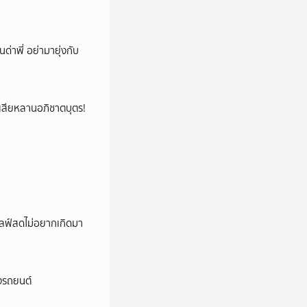
นด่าพี่ อย่ามายุ่งกับ
ูญเสียหลานอภิชาตบุตร!
ปไลฟ์สดไม่อยากเกิดมา
างรถยนต์