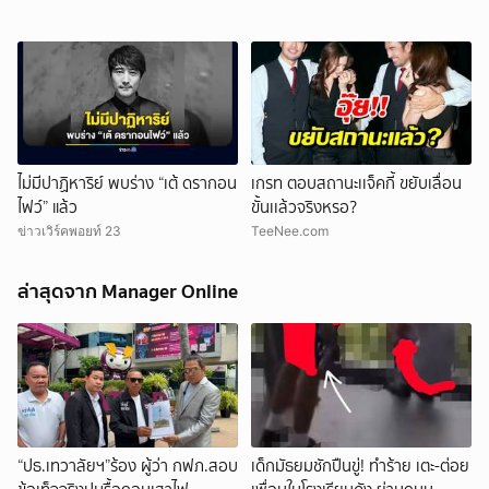
ไม่มีปาฏิหาริย์ พบร่าง “เต้ ดรากอน
เกรท ตอบสถานะเเจ็คกี้ ขยับเลื่อน
ไฟว์” แล้ว
ขั้นเเล้วจริงหรอ?
ข่าวเวิร์คพอยท์ 23
TeeNee.com
ล่าสุดจาก Manager Online
“ปธ.เทวาลัยฯ”ร้อง ผู้ว่า กฟภ.สอบ
เด็กมัธยมชักปืนขู่! ทำร้าย เตะ-ต่อย