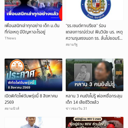
เพื่อนสนิทเล่าทุกอย่าง เด็ก ม.ต้น
“รร.เซนต์คาเบรียล” ร่อน
ที่ก่อเหตุ มีปัญหาอะไรอยู่
แถลงการณ์ด่วน! ฟันวินัย นร. เหตุ
ความรุนแรงนอก รร. ลั่นไม่ยอมรับ
TNews
พฤติกรรมขัดอัตลักษณ์สุภาพบุรุษ
สยามรัฐ
เปิดพิกัดไฟดับพรุ่งนี้ 8 สิงหาคม
หลาน 3 คนยังไม่รู้ พ่อเหยื่อกระสุน
2569
เด็ก 14 เสียชีวิตแล้ว
สยามนิวส์
ข่าวช่องวัน 31