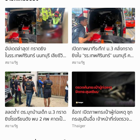
อัปเดตล่าสุด! กราดยิง
เปิดภาพนาทีระทึก! ม.3 คลั่งกราด
ในรร.เทพศิรินทร์ นนทบุรี เสียชีวิต
ยิงใน “รร.เทพศิรินทร์” นนทบุรี ครู
รวม 7 ราย เป็นครู 3 ราย นักเรียน
ดับ 2 บาดเจ็บกว่า 20 ราย ก่อนยิง
สยามรัฐ
สยามรัฐ
3 ราย และผู้ก่อเหตุ 1 ราย บาดเจ็บ
ตัวเองเสียชีวิตหน้าห้องเรียน
กว่า 15 ราย
ยกเลิก
สลดซ้ำ! ตร.บุกบ้านเด็ก ม.3 กราด
ช็อก! เปิดภาพกระเป๋าผู้ก่อเหตุ ซุก
ยิงโรงเรียนดัง พบ 2 ศพ คาดเป็น
กระสุนปืนอื้อ เจ้าหน้าที่เร่งตรวจ
ปู่-ย่า โดนสังหารก่อนก่อเหตุ
สอบ
สยามรัฐ
Thaiger