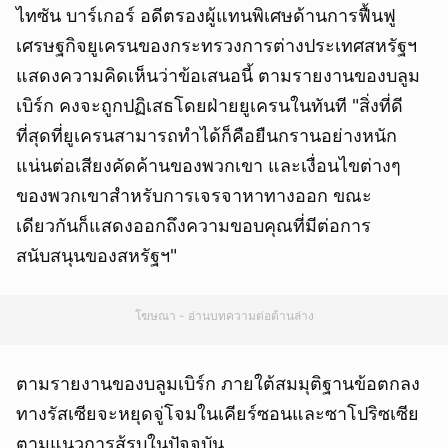
ไทซัน บาร์เกอร์ อดีตรองผู้แทนพิเศษด้านการฟื้นฟู
เศรษฐกิจยูเครนของกระทรวงการต่างประเทศสหรัฐฯ
แสดงความคิดเห็นว่าข้อเสนอนี้ ตามรายงานของบลูม
เบิร์ก คงจะถูกปฏิเสธโดยฝ่ายยูเครนในทันที "สิ่งที่ดี
ที่สุดที่ยูเครนสามารถทำได้ก็คือยืนกรานอย่างหนัก
แน่นต่อเสียงคัดค้านของพวกเขา และเงื่อนไขต่างๆ
ของพวกเขาสำหรับการเจรจาหาทางออก ขณะ
เดียวกันก็แสดงออกถึงความขอบคุณที่มีต่อการ
สนับสนุนของสหรัฐฯ"
โฆษณา - อ่านบทความต่อด้านล่าง
ตามรายงานของบลูมเบิร์ก ภายใต้สมมุติฐานข้อตกลง
ทางรัสเซียจะหยุดจู่โจมในเคียร์ซอนและซาโปริซเซีย
ตามแนวการสู้รบในปัจจุบัน