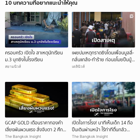
10 บทความที่อยากแนะนำให้คุณ
ครอบครัว เปิดใจ สาเหตุนักเรียน
เผยปมเหตุกราดยิงโดนเพื่อนบูลลี่-
ม.3 บุกยิงในโรงเรียน
กลั่นแกล้ง-ทำร้าย ก่อนขโมยปืนปู่
ก่อเหตุ
สยามนิวส์
เดลินิวส์
GCAP GOLD เตือนราคาทองคำ
เปิดใจภารโรง! นาทีเห็นเด็ก 14 ถือ
เสี่ยงผันผวนแรง สั่งจับตา 2 ศึก
ปืนเดินผ่านหน้า ไร้ท่าทีตื่นกลัว
สำคัญ!
ก่อนหลบตำรวจขึ้นอีกอาคาร
The Bangkok Insight
The Bangkok Insight