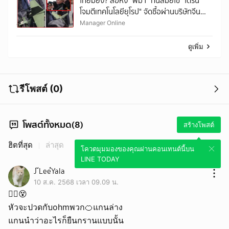
ไทยมียัง? ลือหึ่ง “พม่า” ทันสมัยใช้ "โดรน
โจมตีเทคโนโลยียุโรป" จัดซื้อผ่านบริษัทจีน
ส่วนบอดีการ์ดปูตินหิ้ว “ระบบต่อต้านโดรน”
Manager Online
สุดล้ำตามหลังปธน.รัสเซีย
ดูเพิ่ม
รีโพสต์ (0)
โพสต์ทั้งหมด(8)
สร้างโพสต์
ฮิตที่สุด
ล่าสุด
โควตมุมมองของคุณผ่านคอนเทนต์นี้บน
LINE TODAY
J ๊Lee๋Yala
10 ส.ค. 2568 เวลา 09.09 น.
😵‍💫😵
หัวจะปวดกับohmพวก🍊แกนล่าง
แกนนำว่าอะไรก็ยืนกรานแบบนั้น