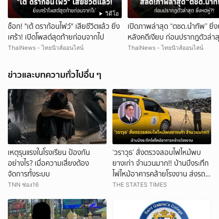
วิดีโอ
ช็อก! "เต้ ดราก้อนไฟว์" เสียชีวิตแล้ว ยิ่ง
เปิดภาพล่าสุด “ตชด.นำทัพ” ยิ่
เศร้า! เปิดโพสต์สุดท้ายก่อนจากไป
หลังคดีเงียบ ก่อนปรากฎตัวล่าสุ
หดหู่?!
ThaiNews - ไทยนิวส์ออนไลน์
ThaiNews - ไทยนิวส์ออนไลน์
ข่าวและบทความทั่วไปอื่น ๆ
เหตุรุนแรงในโรงเรียน ป้องกัน
‘วราวุธ’ สั่งตรวจสอบไฟไหม้พบ
อย่างไร? เมื่อความเสี่ยงต้อง
ยางเก่า จำนวนมาก!! บ้านบึงระทึก
จัดการทั้งระบบ
ไฟไหม้อาคารคล้ายโรงงาน ส่งรถ
โมบายเช็กมลพิษ พบพื้นที่ไร้ใบ
TNN ช่อง16
THE STATES TIMES
อนุญาตโรงงาน เตรียมฟันตาม
พ.ร.บ.โรงงาน ที่บ้านบึง จ.ชลบุรี