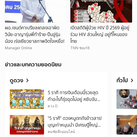
ผอ.เซนต์คาเบรียลแถลงเอาผิด
เปิดสถิติผู้ป่วย HIV ปี 2569 ผู้อยู่
วินัย-อาญารุ่นพี่ทำร้าย-ปืนขู่รุ่น
ร่วม HIV ส่วนใหญ่ อยู่ที่ไหนของ
น้อง เร่งเยียวยาสภาพจิตใจเหยื่อ!
ไทย
Manager Online
TNN ช่อง16
ข่าวและบทความยอดนิยม
ดูดวง
ทั่วไป
5 ราศี การเงินเดือนนี้รวยสุด
ทำอะไรก็รุ่งฉุดไม่อยู่ หยิบจับ
อะไรก็เป็นเงินเป็นทอง
ดวง D
"5 ราศี" ดวงหนูตกถังข้าวสาร!
บุญเก่าหนุนนำ มีเศรษฐีใหญ่ค้ำ
ดวง
คมชัดลึกออนไลน์