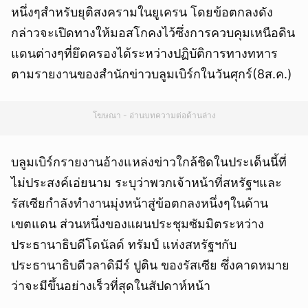
หนึ่งๆสำหรับยุติสงครามในยูเครน โดยข้อตกลงดัง
กล่าวจะเปิดทางให้มอสโกคงไว้ซึ่งการควบคุมเหนือดิน
แดนต่างๆที่ยึดครองได้ระหว่างปฏิบัติการทางทหาร
ตามรายงานของสำนักข่าวบลูมเบิร์กในวันศุกร์(8ส.ค.)
โฆษณา - อ่านบทความต่อด้านล่าง
บลูมเบิร์กรายงานอ้างแหล่งข่าวใกล้ชิดในประเด็นนี้ที่
ไม่ประสงค์เอ่ยนาม ระบุว่าพวกเจ้าหน้าที่สหรัฐฯและ
รัสเซียกำลังทำงานมุ่งหน้าสู่ข้อตกลงหนึ่งๆในด้าน
เขตแดน ส่วนหนึ่งของแผนประชุมซัมมิตระหว่าง
ประธานาธิบดีโดนัลด์ ทรัมป์ แห่งสหรัฐฯกับ
ประธานาธิบดีวลาดิมีร์ ปูติน ของรัสเซีย ซึ่งคาดหมาย
ว่าจะมีขึ้นอย่างเร็วที่สุดในสัปดาห์หน้า