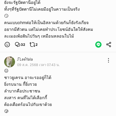
ยังจะรัฐปัตตานีอยู่ได้
ทั้งๆที่รัฐปัตตานีไม่เคยมีอยู่ในความเป็นจริง
🙄
คนแบบohmต่อให้เป็นอิสลามด้วยกันก็ยังรังเกียจ
อยากมีตัวตน แต่ไม่เคยทำประโยชน์อันใดให้สังคม
ละเมอเพ้อฝันไปวันๆ เหมือนหลอนใบไม้
32
2
J ๊Lee๋Yala
09 ส.ค. 2568 เวลา 07.43 น.
😑
ชาวยูเครน อาจะรออยู่ก็ได้
ยิ่งรบนาน กี้ยิ่งรวย
ลำบากคือประชาชน
สงสาร คนที่ไม่ได้เลือกกี้
ต้องเดือดร้อนไปกับเขาด้วย
🥲