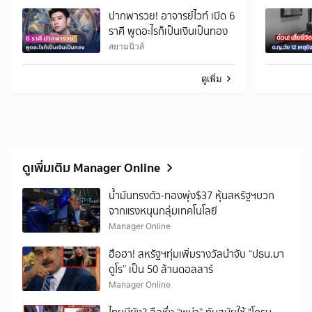
ปากพารวย! อาจารย์ไวท์ เปิด 6
ราศี พูดอะไรก็เป็นเงินเป็นทอง
สยามนิวส์
ดูเพิ่ม
ดูเพิ่มเติม Manager Online
น้ำมันทรงตัว-ทองพุ่ง$37 หุ้นสหรัฐฯบวก
จากแรงหนุนกลุ่มเทคโนโลยี
Manager Online
ฮือฮา! สหรัฐฯทุ่มเพิ่มรางวัลนำจับ “ปธน.มา
ดูโร” เป็น 50 ล้านดอลลาร์
Manager Online