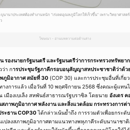
บุนานาประเทศต้องทำงานหนัก “เร่งลดอุณหภูมิโลกให้เร็วขึ้น” เพราะวิทยาศาสตร์ชี
้ว
โฆษณา - อ่านบทความต่อด้านล่าง
ิ่น รองนายกรัฐมนตรี และรัฐมนตรีว่าการกระทรวงทรัพย
วว่า ก
ารประชุมรัฐภาคีกรอบอนุสัญญาสหประชาชาติว่าด้ว
ภูมิอากาศ สมัยที่ 30
(COP 30) และการประชุมอื่นที่เกี่ยว
ทางการแล้ว เมื่อวันที่ 10 พฤศจิกายน 2568 ซึ่งคณะผู้แทนไท
ณ เมืองเบเล็ง สหพันธ์สาธารณรัฐบราซิล โดยนาย
อังเดร ค
านสภาพภูมิอากาศ พลังงาน และสิ่งแวดล้อม กระทรวงการต
ะประธาน COP30
ได้กล่าวเน้นย้ำถึง การรวมตัวเพื่อยกระดับ
นแปลงสภาพภูมิอากาศตามแนวทางพหุภาคีระดับนานาชาติอย่