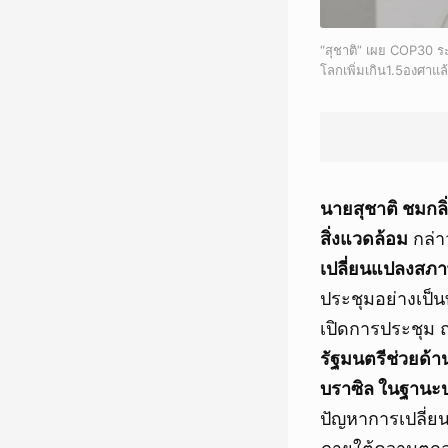
“สุชาติ” เผย COP30 ระ
โลกเพิ่มเกิน1.5องศาแล
นายสุชาติ ชมกล
สิ่งแวดล้อม
กล่า
เปลี่ยนแปลงสภาพ
ประชุมอย่างเป็น
เปิดการประชุม 
รัฐมนตรีช่วยด้
บราซิล ในฐาน
ปัญหาการเปลี่ย