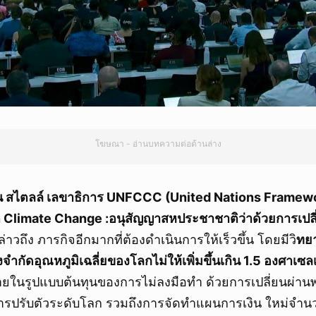
โฆษณา - อ่านบทความต่อด้านล่าง
 สไตลล์ เลขาธิการ UNFCCC (United Nations Framew
 Climate Change :อนุสัญญาสหประชาชาติว่าด้วยการเป
่าวถึง ภารกิจอีกมากที่ต้องดำเนินการให้เร็วขึ้น โดยมีวิ
ทยา
ต้องจำกัดอุณหภูมิเฉลี่ยของโลกไม่ให้เพิ่มขึ้นเกิน 1.5 องศาเซล
หายในรูปแบบต้นทุนของการไม่ลงมือทำ ด้วยการเปลี่ยนผ่าน
การปรับตัวระดับโลก รวมถึงการจัดทำแผนการเงิน ใหม่จำนว