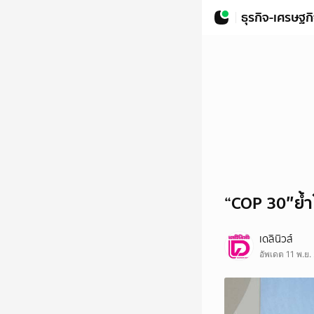
ธุรกิจ-เศรษฐก
“COP 30″ย้ำ
เดลินิวส์
อัพเดต 11 พ.ย.