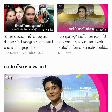
09
10
วิดีโอ
วิดีโอ
"บิณฑ์ บรรลือฤทธิ์" ยอมพูดแล้ว
"โจอี้ ภูวศิษฐ์" เสียใจกับการจากไป
ข่าวลือ "ใหม่ เจริญปุระ" เอาคุณแม่
ของ "ฮลุน โซโล่" ขอบคุณที่พาไป
มาฝากบ้านสุขสุดท้าย
เห็นในสิ่งที่ไม่เคยเห็น ขอให้น้องไปสู่
สุคติ
ThaiNews - ไทยนิวส์ออนไลน์
INN News
คลิปมาใหม่ ห้ามพลาด !