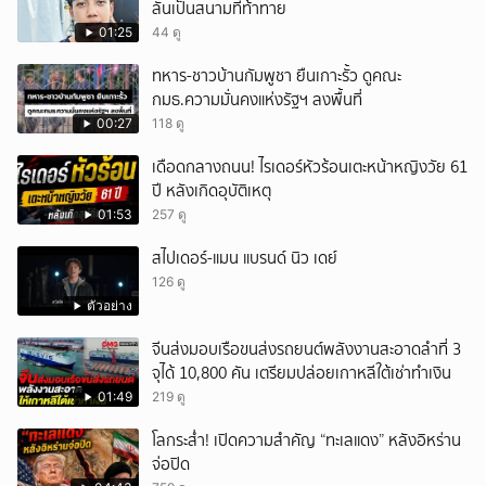
ลั่นเป็นสนามที่ท้าทาย
01:25
44 ดู
ทหาร-ชาวบ้านกัมพูชา ยืนเกาะรั้ว ดูคณะ
กมธ.ความมั่นคงแห่งรัฐฯ ลงพื้นที่
00:27
118 ดู
เดือดกลางถนน! ไรเดอร์หัวร้อนเตะหน้าหญิงวัย 61
ปี หลังเกิดอุบัติเหตุ
01:53
257 ดู
สไปเดอร์-แมน แบรนด์ นิว เดย์
126 ดู
ตัวอย่าง
จีนส่งมอบเรือขนส่งรถยนต์พลังงานสะอาดลำที่ 3
จุได้ 10,800 คัน เตรียมปล่อยเกาหลีใต้เช่าทำเงิน
01:49
219 ดู
โลกระส่ำ! เปิดความสำคัญ “ทะเลแดง” หลังอิหร่าน
จ่อปิด