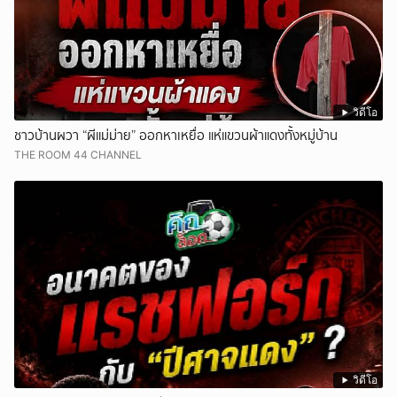
วิดีโอ
ชาวบ้านผวา “ผีแม่ม่าย” ออกหาเหยื่อ แห่แขวนผ้าแดงทั้งหมู่บ้าน
THE ROOM 44 CHANNEL
วิดีโอ