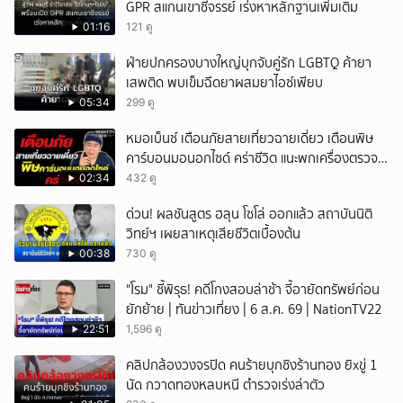
GPR สแกนเขาชีจรรย์ เร่งหาหลักฐานเพิ่มเติม
01:16
121 ดู
ฝ่ายปกครองบางใหญ่บุกจับคู่รัก LGBTQ ค้ายา
เสพติด พบเข็มฉีดยาผสมยาไอซ์เพียบ
05:34
299 ดู
หมอเบ็นซ์ เตือนภัยสายเที่ยวฉายเดี่ยว เตือนพิษ
คาร์บอนมอนอกไซด์ คร่าชีวิต แนะพกเครื่องตรวจ
วัดติดตัว
02:34
432 ดู
ด่วน! ผลชันสูตร ฮลุน โซโล่ ออกแล้ว สถาบันนิติ
วิทย์ฯ เผยสาเหตุเสียชีวิตเบื้องต้น
00:38
730 ดู
"โรม" ชี้พิรุธ! คดีโกงสอบล่าช้า จี้อายัดทรัพย์ก่อน
ยักย้าย | ทันข่าวเที่ยง | 6 ส.ค. 69 | NationTV22
22:51
1,596 ดู
คลิปกล้องวงจรปิด คนร้ายบุกชิงร้านทอง ยิxขู่ 1
นัด กวาดทองหลบหนี ตำรวจเร่งล่าตัว