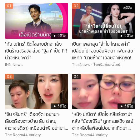
01
02
วิดีโอ
วิดีโอ
"กัน นภัทร" ติดใจสายมัทฉะ เล็ง
เปิดภาพล่าสุด “ลำไย ไหทองคำ”
เปิดร้านจริงจัง ส่วน "ฐิสา" เป็น PR
เปลี่ยนไป! อวบขึ้นผิดตา แฟนคลับ
น่าจะเหมาะกว่า
แห่ทัก “นายห้าง” เฉลยสาเหตุชัด!
INN News
ThaiNews - ไทยนิวส์ออนไลน์
03
04
วิดีโอ
วิดีโอ
ั่"จิน จรินทร์" เดือดจัด! อย่ามา
"หนิง ปณิตา" เปิดใจเคลียร์ดราม่า
เสือxเรื่องชาวบ้าน ลั่น ด่าหนู
หลัง "น้องณิริน" ถูกกระแสวิจารณ์
(กวาง รติชา) เหมือนด่าพี่ อย่ามา
จากคลิปไลฟ์สดไม่อยากเกิดมา
ยุ่งกับคนของผม จบ!!!
หน้าเหมือนพ่อ
The Room44 Variety
The Room44 Variety