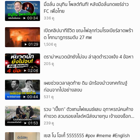
มื่อลั่น อนุทิน โพสต์ทันที! หลังมือลั่นกดแชร์ข่าว
FC เพื่อไทย
00:34
336 ดู
เปิดคลิปนาทีชีวิต ขณะไฟลุกท่วมโรงเบียร์ลาดพร้า
ด โศกนาฏกรรมดับ 27 ศพ
01:29
1,506 ดู
ดราม่าหมวดนัทยังไม่จบ ล่าสุดตำรวจแจ้ง 4 ข้อหา
205 ดู
02:06
เผยช่วงเวลาสุดท้าย ดิน นักร้องนำวงทศกัณฐ์
ก่อนจากไปอย่างสงบ
00:44
531 ดู
รวบ “เปี๊ยก” ตัวแทนไฟแนนซ์แสบ อุทาหรณ์คนค้าง
ค่างวด สวมรอยสไลด์หนีส่งนายทุน เจ้าของช็อก
หนี้ยังอยู่ - รถปลิว เสียหายกว่า 600,000 บาท
01:53
239 ดู
เยส โน โอเค้้้้ 5555555 #pov #meme #English