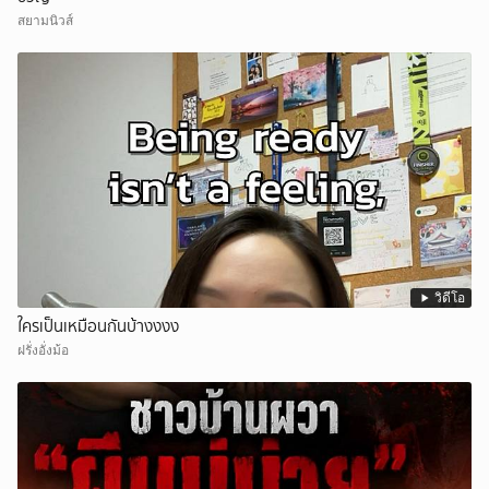
สยามนิวส์
วิดีโอ
ใครเป็นเหมือนกันบ้างงงง
ฝรั่งอั่งม้อ