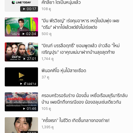
คัทลียา โตเป็นหนุ่มแล้ว
00:17
108 ดู
"มีน พีรวิชญ์" เร่งคุมอาหาร เหตุไขมันพุ่ง เผย
"ดรีม" ฝากไข่แล้วแต่ยังไม่เร่งแต่ง
02:34
500 ดู
"บิณฑ์ บรรลือฤทธิ์" ยอมพูดแล้ว ข่าวลือ "ใหม่
เจริญปุระ" เอาคุณแม่มาฝากบ้านสุขสุดท้าย
27:01
1,744 ดู
พินอคคิโอ หุ่นไม้สายเชือด
37 ดู
ตัวอย่าง
ครอบครัวรอรับร่าง น้องอั้ม เหยื่อเรือมยุรีนารีกลับ
บ้าน เผยนึกถึงกรณีของ น้องฮลุนเช่นเดียวกัน
01:46
105 ดู
“ครั้งแรก” ในชีวิต เกิดขึ้นกลางกองถ่าย!
1,395 ดู