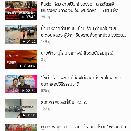
สืบต่อแก๊งมะขามเปียก! รองจ๋อ - สารวัตรแจ๊ะ
แกะรอยเส้นทางเงิน จับเพิ่มอีกหิ้ว 1.5 แสน ยัด
สินบน
07:43
291 ดู
น้ำป่าหลากท่วมถนน–บ้านเรือน ตำบลโชคชัย
อ.ดอยหลวง ผู้ว่าฯ เชียงรายสั่งทุกหน่วยเร่งช่วย
เหลือประชาชน
01:22
146 ดู
นางฟ้าซามูไร มหากาพย์เลือดฉบับสมบูรณ์
8 ดู
ตัวอย่าง
"ใหม่-เต๋อ" เผย 2 ปีนี้ยังไม่มีลูกแน่ๆ ยันไม่ฝากไข่
อยากลองวิธีธรรมชาติ
03:24
925 ดู
สิ่งที่คิด vs สิ่งที่เป็น 55555
102 ดู
01:01
ผู้ว่าฯ ชลบุรี นำไว้อาลัย "ไดอานา-โรมัน" พร้อมเปิด