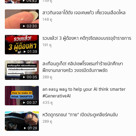
04:43
759 ดู
สาวกินเจลาโต้ดัง เจอเศษแก้ว เคี้ยวจนเลือดไหล
148 ดู
02:30
รวบแล้ว! 3 ผู้ต้องหา คดีทุจริตสอบบรรจุข้าราชการ
191 ดู
01:39
สะเทือนภูเก็ต! คลิปเชฟโรงแรมทำร้ายนักศึกษา
ฝึกงานกลางครัว วงจรปิดจับภาพชัด
00:35
289 ดู
an easy way to help your AI think smarter
#GenerativeAI
00:37
435 ดู
หวิดถูกรถชน! "กาย" เปิดประตูเคลียร์คนขับ
289 ดู
01:29