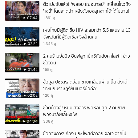
ตัวแม่ขยับแล้ว! "พลอย เฌอมาลย์" เคลื่อนไหวถึง
"เจนี่" โดนสาดน้ำ หลังตัวเองลุกจากโต๊ะได้ไม่นาน!
07:44
1,861 ดู
เผยไทยมีผู้ติดเชื้อ HIV สะสมกว่า 5.5 แสนราย 13
จังหวัดที่มีผู้ติดเชื้อครึ่งล้านคน
02:52
1,345 ดู
2 คนร้ายจ่อยิง อินฟลูฯ เม็กซิกันดับคาไลฟ์ | ข่าว
ช่องวัน
01:42
155 ดู
ข้อมูล ปชช.หลุดว่อน ขายเกลื่อนผ่านเน็ต ตั้งแต่
"ทะเบียนราษฎร์ยันเบอร์มือถือ"
02:02
120 ดู
ชึวิตต้องสู้! หนุ่ม สงสาร พ่อหอบลูก 2 คนขาย
พวงมาลัยเลี้ยงชีพ
04:04
338 ดู
ช็อกวงการ! ก้อง ปิยะ โพสต์อาลัย จอเจ จากไป