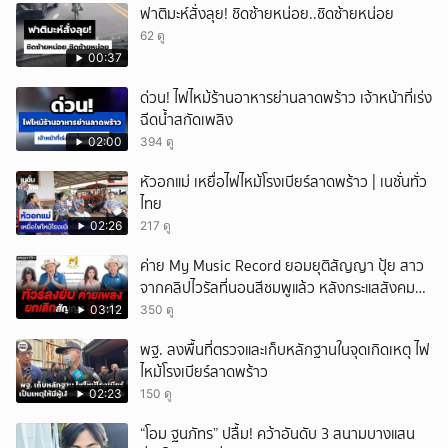
ฟาติมะห์สั่งลุย! ชิดซ้ายหน่อย..ชิดซ้ายหน่อย
62 ดู
00:37
ด่วน! ไฟไหม้ร้านอาหารย่านลาดพร้าว เจ้าหน้าที่เร่ง
ฉีดน้ำสกัดเพลิง
02:00
394 ดู
หัวอกแม่ เหยื่อไฟไหม้โรงเบียร์ลาดพร้าว | เนชั่นทั่ว
ไทย
02:26
217 ดู
ค่าย My Music Record ยอมยุติสัญญา ปุ้ย สาว
จากคลิปไวรัลที่นอนสีชมพูแล้ว หลังกระแสสังคม
และคนในวงการวิจารณ์เรื่องความเหมาะสม
03:12
350 ดู
พฐ. ลงพื้นที่ตรวจและเก็บหลักฐานในจุดเกิดเหตุ ไฟ
ไหม้โรงเบียร์ลาดพร้าว
02:23
150 ดู
“โอม ฐนภัทร” ปลื้ม! คว้าอันดับ 3 สนามบางแสน