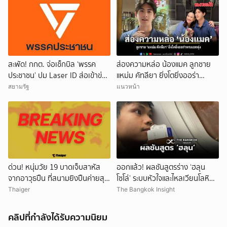
สะพัด! กกต. จ่อเช็กบิล ‘พรรค
ส่องความหล่อ น้องแมค ลูกชาย
ประชาชน’ ปม Laser ID ส่อเข้าข่าย
แหม่ม คัทลียา ยิ่งโตยิ่งออร่า
ยุบพรรคตาม ม.92
พระเอกพุ่ง
สยามรัฐ
แนวหน้า
ด่วน! หนุ่มวัย 19 บาดเจ็บสาหัส
ออกแล้ว! ผลชันสูตรร่าง ‘ฮลุน
จากอาวุธปืน ที่สนามยิงปืนค่ายสุร
โซโล่’ ระบบหัวใจและไหลเวียนโลหิต
นารี โคราช ตำรวจเร่งสอบสาเหตุ
ล้มเหลว
Thaiger
The Bangkok Insight
คลิปที่กำลังได้รับความนิยม