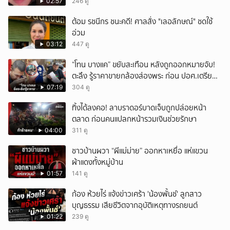
หน้าเหมือนพ่อ
02:57
246 ดู
ต้อม รชนีกร ชนะคดี! ศาลสั่ง "เลอลักษณ์" ชดใช้
อ่วม
03:12
447 ดู
“โทน บางแค” ขยับสะเทือน หลังถูกออกหมายจับ!
ตะลึง รู้ราคาขายกล้องส่องพระ ก่อน ปอศ.เตรียม
บุกรวบ?
07:19
304 ดู
ทิ้งได้ลงคอ! ลาบราดอร์บาดเจ็บถูกปล่อยหน้า
ตลาด ก่อนคนแปลกหน้ารวมเงินช่วยรักษา
04:00
311 ดู
ชาวบ้านผวา “ผีแม่ม่าย” ออกหาเหยื่อ แห่แขวน
ผ้าแดงทั้งหมู่บ้าน
01:57
141 ดู
ก้อง ห้วยไร่ แจ้งข่าวเศร้า 'น้องพั้นช์' ลูกสาว
บุญธรรม เสียชีวิตจากอุบัติเหตุทางรถยนต์
01:22
239 ดู