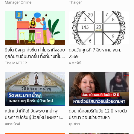
เผยให้เห็นผมบาง-ศีรษะล้าน
ชีวิตดิ่งเหว
Manager Online
Thaiger
ยิ่งโต ยิ่งคุยเก่งขึ้น ทำไมเราถึงชอบ
ดวงวันศุกร์ที่ 7 สิงหาคม พ.ศ.
คุยกับคนอื่นมากขึ้น ทั้งที่บางทีไม่รู้
2569
จักกันด้วยซ้ำ
The MATTER
พ.พาทินี
หนักกว่าที่คิด! วัดพระบาทน้ำพุ
ด่วน เด็กอเมริกันวัย 12 ปี หายตัว
ประกาศปิดรับผู้ป่วยใหม่ เผยสาเหตุ
ปริศนา วอนช่วยตามหา
สุดสะเทือนใจ
สยามนิวส์
มุมข่าว