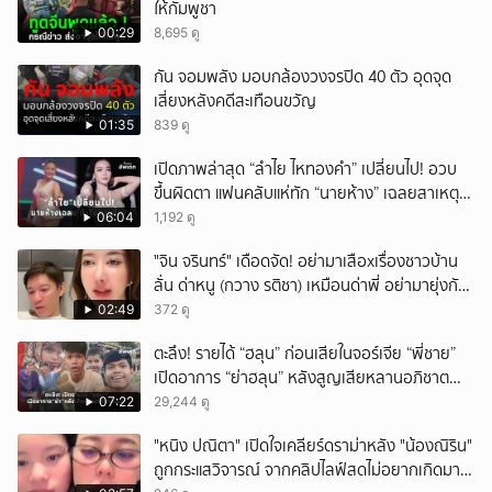
ให้กัมพูชา
00:29
8,695 ดู
กัน จอมพลัง มอบกล้องวงจรปิด 40 ตัว อุดจุด
เสี่ยงหลังคดีสะเทือนขวัญ
01:35
839 ดู
เปิดภาพล่าสุด “ลำไย ไหทองคำ” เปลี่ยนไป! อวบ
ขึ้นผิดตา แฟนคลับแห่ทัก “นายห้าง” เฉลยสาเหตุ
ชัด!
06:04
1,192 ดู
ั่"จิน จรินทร์" เดือดจัด! อย่ามาเสือxเรื่องชาวบ้าน
ลั่น ด่าหนู (กวาง รติชา) เหมือนด่าพี่ อย่ามายุ่งกับ
คนของผม จบ!!!
02:49
372 ดู
ตะลึง! รายได้ “ฮลุน” ก่อนเสียในจอร์เจีย “พี่ชาย”
เปิดอาการ “ย่าฮลุน” หลังสูญเสียหลานอภิชาต
บุตร!
07:22
29,244 ดู
"หนิง ปณิตา" เปิดใจเคลียร์ดราม่าหลัง "น้องณิริน"
ถูกกระแสวิจารณ์ จากคลิปไลฟ์สดไม่อยากเกิดมา