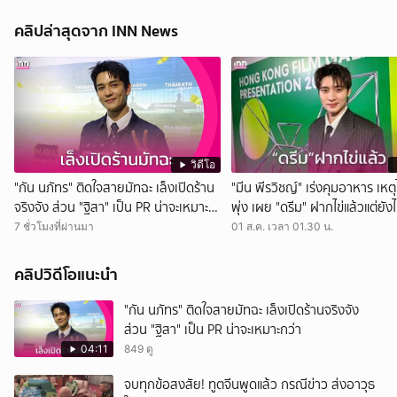
คลิปล่าสุดจาก INN News
วิดีโอ
"กัน นภัทร" ติดใจสายมัทฉะ เล็งเปิดร้าน
"มีน พีรวิชญ์" เร่งคุมอาหาร เหตุ
จริงจัง ส่วน "ฐิสา" เป็น PR น่าจะเหมาะ
พุ่ง เผย "ดรีม" ฝากไข่แล้วแต่ยังไม
กว่า
แต่ง
7 ชั่วโมงที่ผ่านมา
01 ส.ค. เวลา 01.30 น.
คลิปวิดีโอแนะนำ
"กัน นภัทร" ติดใจสายมัทฉะ เล็งเปิดร้านจริงจัง
ส่วน "ฐิสา" เป็น PR น่าจะเหมาะกว่า
04:11
849 ดู
จบทุกข้อสงสัย! ทูตจีนพูดแล้ว กรณีข่าว ส่งอาวุธ