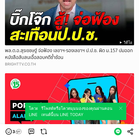
วิดีโอ
พล.ต.อ.สุรเชชษฐ์ จ่อฟ้อง เลขาฯ-รองเลขาฯ ป.ป.ช. ผิด ม.157 ปมออก
หนังสือสับสนเอื้อสอบคดีซ้ำซ้อน
BRIGHTTV.CO.TH
โควตมุมมองของคุณผ่านคอนเทนต์นี้บน
รีโพสต์หรือโควตมุมมองของคุณผ่านคอน
LINE TODAY
เทนต์นี้บน LINE TODAY
3