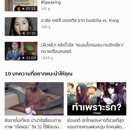
#Speaking
01:33
592 ดู
อาลัย เคย์ลี ฮอตเทิล จาก Godzilla vs. Kong
388 ดู
01:55
ปลิวแล้ว! คลิปไวรัล “หมอนโดเรมอน-กระติกเขียว”
ทนายเตือนคนแชร์
01:09
1,838 ดู
10 บทความที่อยากแนะนำให้คุณ
สังขารไม่เที่ยง! ปาปารัซซี่แอบถ่าย
ย้อนคดี นักโทษประหารที่สวยที่สุด
ภาพ “เบ็คแฮม” วัย 51 ไร้ฟิลเตอร์
ยอมตายแทนแฟนหนุ่ม รักคนผิด