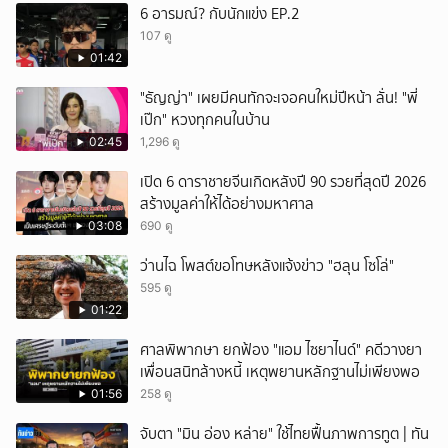
6 อารมณ์? กับนักแข่ง EP.2
107 ดู
01:42
"ธัญญ่า" เผยมีคนทักจะเจอคนใหม่ปีหน้า ลั่น! "พี่
เป๊ก" หวงทุกคนในบ้าน
02:45
1,296 ดู
เปิด 6 ดาราชายจีนเกิดหลังปี 90 รวยที่สุดปี 2026
สร้างมูลค่าให้ได้อย่างมหาศาล
03:08
690 ดู
ว่านไฉ โพสต์ขอโทษหลังแจ้งข่าว "ฮลุน โซโล่"
595 ดู
01:22
ศาลพิพากษา ยกฟ้อง "แอม ไซยาไนด์" คดีวางยา
เพื่อนสนิทล้างหนี้ เหตุพยานหลักฐานไม่เพียงพอ
01:56
258 ดู
จับตา "มิน อ่อง หล่าย" ใช้ไทยฟื้นภาพการทูต | ทัน