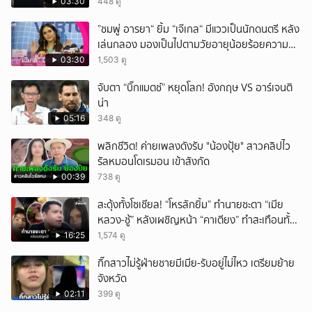
03:30
448 ดู
ยกเลิก
”ชมพู่ อารยา“ ยิ้ม “เจ๊เกล“ มีแววเป็นนักดนตรี หลัง
เล่นกลอง มองเป็นไปตามวัยอายุน้อยร้อยความ
สามารถ
03:30
1,503 ดู
จับตา “บิ๊กแมตช์” หยุดโลก! อังกฤษ VS อาร์เจนติ
น่า
05:16
348 ดู
พลิกชีวิต! ค่ายเพลงดังรับ "น้องปุ้ย" สาวคลิปไว
รัลหมอนโดเรมอน เข้าสังกัด
00:39
738 ดู
สะดุ้งทั้งโซเชียล! “โหรลักยิ้ม” ทำนายชะตา “เมีย
หลวง-ชู้” หลังเผชิญหน้า “คาเตียง” ทำสะเทือนทั้ง
ประเทศ
16:25
1,574 ดู
กิ๊กสาวไม่รู้ฝ่ายชายมีเมีย-รับอยู่ไม่ไหว เตรียมย้าย
จังหวัด
02:11
399 ดู