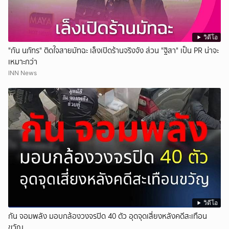
วิดีโอ
"กัน นภัทร" ติดใจสายมัทฉะ เล็งเปิดร้านจริงจัง ส่วน "ฐิสา" เป็น PR น่าจะ
เหมาะกว่า
INN News
วิดีโอ
กัน จอมพลัง มอบกล้องวงจรปิด 40 ตัว อุดจุดเสี่ยงหลังคดีสะเทือน
ขวัญ