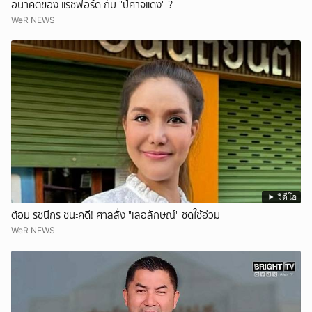
อนาคตของ แรชฟอร์ด กับ "ปีศาจแดง" ?
WeR NEWS
วิดีโอ
ต้อม รชนีกร ชนะคดี! ศาลสั่ง "เลอลักษณ์" ชดใช้อ่วม
WeR NEWS