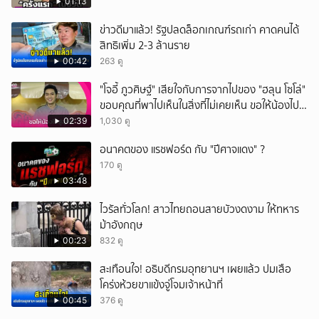
01:13
ข่าวดีมาแล้ว! รัฐปลดล็อกเกณฑ์รถเก่า คาดคนได้
สิทธิเพิ่ม 2-3 ล้านราย
00:42
263 ดู
"โจอี้ ภูวศิษฐ์" เสียใจกับการจากไปของ "ฮลุน โซโล่"
ขอบคุณที่พาไปเห็นในสิ่งที่ไม่เคยเห็น ขอให้น้องไปสู่
สุคติ
02:39
1,030 ดู
อนาคตของ แรชฟอร์ด กับ "ปีศาจแดง" ?
170 ดู
03:48
ไวรัลทั่วโลก! สาวไทยถอนสายบัวงดงาม ให้ทหาร
ม้าอังกฤษ
00:23
832 ดู
สะเทือนใจ! อธิบดีกรมอุทยานฯ เผยแล้ว ปมเสือ
โคร่งห้วยขาแข้งจู่โจมเจ้าหน้าที่
00:45
376 ดู