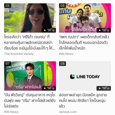
05
06
วิดีโอ
วิดีโอ
ใครจะคิดว่า "ศรีริต้า เจนเซ่น" ที่
"แพท ณปภา" เผยเด็กกลับหัวแล้ว
หลายคนคุ้นภาพลักษณ์สวยสง่า
ใกล้คลอดเต็มที หมอบอกน้องตัว
เรียบร้อย จะมีมุมโบ๊ะบ๊ะและโก๊ะๆ ให้ได้
เล็กให้เพิ่มน้ำหนัก
อมยิ้มเหมือนกัน งานนี้ทำเอาแฟนๆ
The Room44 Variety
INN News
ทั้งเอ็นดูทั้งหัวเราะ
07
08
วิดีโอ
วิดีโอ
"มีน พีรวิชญ์" เร่งคุมอาหาร เหตุไข
ส่องภาพล่าสุด น้องแม็ค ลูกชาย
มันพุ่ง เผย "ดรีม" ฝากไข่แล้วแต่ยัง
คนโต แหม่ม คัทลียา โตเป็นหนุ่ม
ไม่เร่งแต่ง
แล้ว
INN News
sanook.com