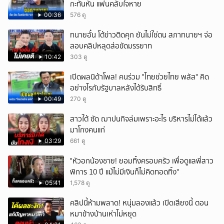
กะทันหัน แฟนคลับใจหาย
00:36
576 ดู
ทนายอั๋น โต้ข่าวติดคุก ยันไม่ใช่ตน สภาทนายฯ จ่อ
สอบคลิปหลุดส่อขัดมรรยาท
10:42
303 ดู
เปิดผลนิด้าโพล! คนร่วม "ไทยช่วยไทย พลัส" คิด
อย่างไรกับรัฐบาลหลังได้รับสิทธิ์
00:49
270 ดู
สาวใต้ ซัด ฌาปนกิจล่มเพราะอะไร บริหารไม่ได้แล้ว
มาโกงคนแก่
03:29
661 ดู
"หัวอกน้องชาย! ยอมทิ้งครอบครัว เพื่อดูแลพี่สาว
พิการ 10 ปี แม้ไม่มีเงินก็ไม่คิดทอดทิ้ง"
05:41
1,578 ดู
คลิปนี้ห้ามพลาด! หนุ่มลองแล้ว เปิดเสียงนี้ ตอน
หมาข้างบ้านเห่าไม่หยุด