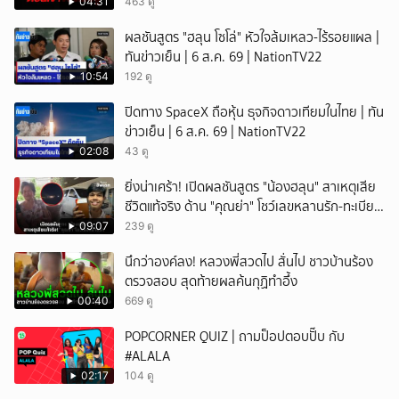
04:31
463 ดู
ผลชันสูตร "ฮลุน โซโล่" หัวใจล้มเหลว-ไร้รอยแผล |
ทันข่าวเย็น | 6 ส.ค. 69 | NationTV22
10:54
192 ดู
ปิดทาง SpaceX ถือหุ้น ธุจกิจดาวเทียมในไทย | ทัน
ข่าวเย็น | 6 ส.ค. 69 | NationTV22
02:08
43 ดู
ยิ่งน่าเศร้า! เปิดผลชันสูตร "น้องฮลุน" สาเหตุเสีย
ชีวิตแท้จริง ด้าน "คุณย่า" โชว์เลขหลานรัก-ทะเบียน
รถเคลื่อนร่าง!
09:07
239 ดู
นึกว่าองค์ลง! หลวงพี่สวดไป สั่นไป ชาวบ้านร้อง
ตรวจสอบ สุดท้ายผลค้นกุฏิทำอึ้ง
00:40
669 ดู
POPCORNER QUIZ | ถามป็อปตอบปั๊บ กับ
#ALALA
02:17
104 ดู