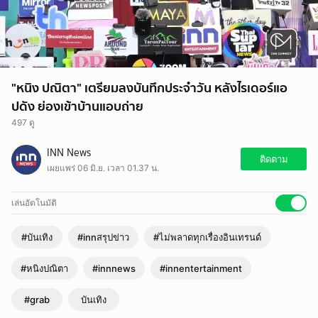
"หนิง ปณิตา" เตรียมลงบันทึกประจำวัน หลังไรเดอร์แอ
ปดัง ย่องเข้าบ้านแอบถ่าย
497 ดู
INN News
ติดตาม
เผยแพร่ 06 มิ.ย. เวลา 01.37 น.
เล่นอัตโนมัติ
#บันเทิง
#innสรุปข่าว
#ไม่พลาดทุกเรื่องอินเทรนด์
#หนิงปณิตา
#innnews
#innentertainment
#grab
บันเทิง