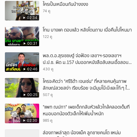
ใครเป็นเหมือนกันบ้างงงง
74 ดู
02:34
โทน บางแค ตอบแล้ว หลังโดนถาม เมื่อคืนไปไหนมา
122 ดู
00:31
พล.ต.อ.สุรเชชษฐ์ จ่อฟ้อง เลขาฯ-รองเลขาฯ
ป.ป.ช. ผิด ม.157 ปมออกหนังสือสับสนเอื้อสอบ
คดีซ้ำซ้อน
02:46
430 ดู
ใครจะคิดว่า "ศรีริต้า เจนเซ่น" ที่หลายคนคุ้นภาพ
ลักษณ์สวยสง่า เรียบร้อย จะมีมุมโบ๊ะบ๊ะและโก๊ะๆ ให้
ได้อมยิ้มเหมือนกัน งานนี้ทำเอาแฟนๆ ทั้งเอ็นดูทั้ง
00:25
507 ดู
หัวเราะ
"แพท ณปภา" เผยเด็กกลับหัวแล้วใกล้คลอดเต็มที
หมอบอกน้องตัวเล็กให้เพิ่มน้ำหนัก
02:30
985 ดู
ส่องภาพล่าสุด น้องแม็ค ลูกชายคนโต แหม่ม