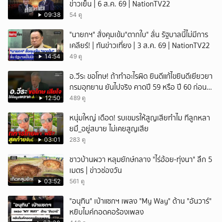
ข่าวเย็น | 6 ส.ค. 69 | NationTV22
09:38
54 ดู
"นายกฯ" สั่งคุมเข้ม"ตากใบ" ลั่น รัฐบาลนี้ไม่มีการ
เคลียร์! | ทันข่าวเที่ยง | 3 ส.ค. 69 | NationTV22
14:54
49 ดู
อ.วีระ ขอโทษ! ถ้าทำอะไรผิด ยินดีแก้ไขยินดีเยียวยา
กรมอุทยาน ยันไปจริง คาดปี 59 หรือ ปี 60 ก่อน
ปิดให้พัก
12:50
489 ดู
หนุ่มใหญ่ เดือด! รบเขมรให้สูญเสียทำไม ทีลูกหลา
ยมึ_อยู่สบาย ไม่เคยสูญเสีย
03:01
283 ดู
ชาวบ้านผวา หลุมยักษ์กลาง "ไร่อ้อย-ทุ่งนา" ลึก 5
เมตร | ข่าวช่องวัน
03:52
561 ดู
"อนุทิน" เป่าแซกฯ เพลง "My Way" ด้าน "อันวาร์"
หยิบไมค์กอดคอร้องเพลง