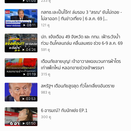
01:05
233 ดู
กสทช.เละเป็นโจ๊ก! ล่มรอบ 3 "สรณ" ยันไม่ถอย -
ไม่ลาออก | ทันข่าวเที่ยง | 6 ส.ค. 69 |
NationTV22
08:11
121 ดู
ปภ. แจ้งเตือน 49 จังหวัด และ กทม. เฝ้าระวังน้ำ
ท่วม ดินโคลนถล่ม คลื่นลมแรง ช่วง 6-9 ส.ค. 69
04:26
591 ดู
เตือนภัยสายบุญ! เจ้าอาวาสแฉขบวนการผ้าไตร
เก่าแพ็กใหม่ หลอกขายช่วงเข้าพรรษา
01:19
315 ดู
สหรัฐฯ เตือนภัยสูงสุด ทั่วโลกเสี่ยงอันตราย
983 ดู
02:53
6 อารมณ์? กับนักแข่ง EP.1
300 ดู
01:50