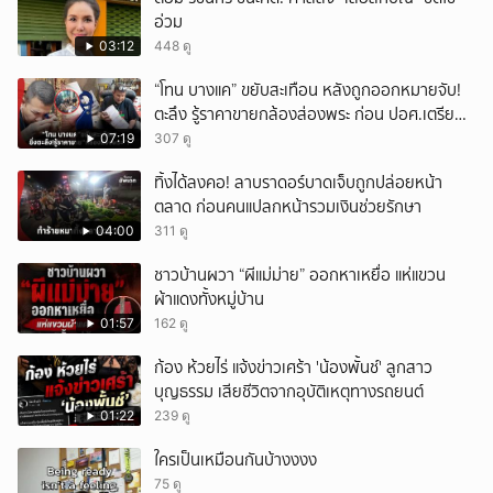
อ่วม
03:12
448 ดู
“โทน บางแค” ขยับสะเทือน หลังถูกออกหมายจับ!
ตะลึง รู้ราคาขายกล้องส่องพระ ก่อน ปอศ.เตรียม
บุกรวบ?
07:19
307 ดู
ทิ้งได้ลงคอ! ลาบราดอร์บาดเจ็บถูกปล่อยหน้า
ตลาด ก่อนคนแปลกหน้ารวมเงินช่วยรักษา
04:00
311 ดู
ชาวบ้านผวา “ผีแม่ม่าย” ออกหาเหยื่อ แห่แขวน
ผ้าแดงทั้งหมู่บ้าน
01:57
162 ดู
ก้อง ห้วยไร่ แจ้งข่าวเศร้า 'น้องพั้นช์' ลูกสาว
บุญธรรม เสียชีวิตจากอุบัติเหตุทางรถยนต์
01:22
239 ดู
ใครเป็นเหมือนกันบ้างงงง
75 ดู