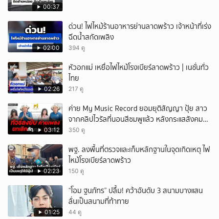
00:37
ด่วน! ไฟไหม้ร้านอาหารย่านลาดพร้าว เจ้าหน้าที่เร่ง
ฉีดน้ำสกัดเพลิง
02:00
394 ดู
หัวอกแม่ เหยื่อไฟไหม้โรงเบียร์ลาดพร้าว | เนชั่นทั่ว
ไทย
02:26
217 ดู
ค่าย My Music Record ยอมยุติสัญญา ปุ้ย สาว
จากคลิปไวรัลที่นอนสีชมพูแล้ว หลังกระแสสังคม
และคนในวงการวิจารณ์เรื่องความเหมาะสม
03:12
350 ดู
พฐ. ลงพื้นที่ตรวจและเก็บหลักฐานในจุดเกิดเหตุ ไฟ
ไหม้โรงเบียร์ลาดพร้าว
02:23
150 ดู
“โอม ฐนภัทร” ปลื้ม! คว้าอันดับ 3 สนามบางแสน
ลั่นเป็นสนามที่ท้าทาย
01:25
44 ดู