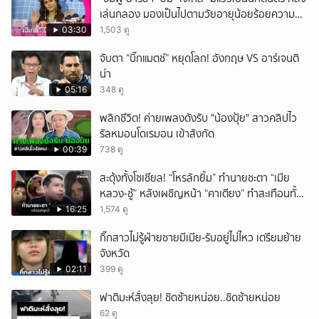
เล่นกลอง มองเป็นไปตามวัยอายุน้อยร้อยความ
ยกเลิก
สามารถ
03:30
1,503 ดู
จับตา “บิ๊กแมตช์” หยุดโลก! อังกฤษ VS อาร์เจนติ
น่า
05:16
348 ดู
พลิกชีวิต! ค่ายเพลงดังรับ "น้องปุ้ย" สาวคลิปไว
รัลหมอนโดเรมอน เข้าสังกัด
00:39
738 ดู
สะดุ้งทั้งโซเชียล! “โหรลักยิ้ม” ทำนายชะตา “เมีย
หลวง-ชู้” หลังเผชิญหน้า “คาเตียง” ทำสะเทือนทั้ง
ประเทศ
16:25
1,574 ดู
กิ๊กสาวไม่รู้ฝ่ายชายมีเมีย-รับอยู่ไม่ไหว เตรียมย้าย
จังหวัด
02:11
399 ดู
ฟาติมะห์สั่งลุย! ชิดซ้ายหน่อย..ชิดซ้ายหน่อย
62 ดู