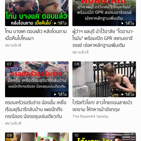
วิดีโอ
วิดีโอ
โทน บางแค ตอบแล้ว หลังโดนถาม
ผู้ว่าฯ ชลบุรี นำไว้อาลัย "ไดอานา-
เมื่อคืนไปไหนมา
โรมัน" พร้อมเปิด GPR สแกนเขาชี
จรรย์ เร่งหาหลักฐานเพิ่มเติม
สยามนิวส์
สยามนิวส์
07
08
วิดีโอ
วิดีโอ
ครอบครัวรอรับร่าง น้องอั้ม เหยื่อ
ไวรัลทั่วโลก! สาวไทยถอนสายบัว
เรือมยุรีนารีกลับบ้าน เผยนึกถึง
งดงาม ให้ทหารม้าอังกฤษ
กรณีของ น้องฮลุนเช่นเดียวกัน
The Room44 Variety
สยามนิวส์
09
10