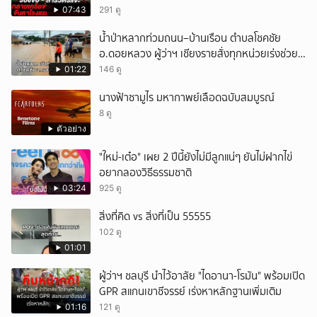
สินบน
07:43
291 ดู
น้ำป่าหลากท่วมถนน–บ้านเรือน ตำบลโชคชัย
อ.ดอยหลวง ผู้ว่าฯ เชียงรายสั่งทุกหน่วยเร่งช่วย
เหลือประชาชน
01:22
146 ดู
นางฟ้าซามูไร มหากาพย์เลือดฉบับสมบูรณ์
8 ดู
ตัวอย่าง
"ใหม่-เต๋อ" เผย 2 ปีนี้ยังไม่มีลูกแน่ๆ ยันไม่ฝากไข่
อยากลองวิธีธรรมชาติ
03:24
925 ดู
สิ่งที่คิด vs สิ่งที่เป็น 55555
102 ดู
01:01
ผู้ว่าฯ ชลบุรี นำไว้อาลัย "ไดอานา-โรมัน" พร้อมเปิด
GPR สแกนเขาชีจรรย์ เร่งหาหลักฐานเพิ่มเติม
01:16
121 ดู