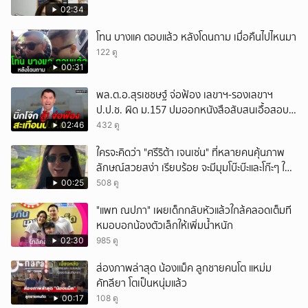
02:34
โทน บางแค ตอบแล้ว หลังโดนถาม เมื่อคืนไปไหนมา
122 ดู
00:31
พล.ต.อ.สุรเชชษฐ์ จ่อฟ้อง เลขาฯ-รองเลขาฯ
ป.ป.ช. ผิด ม.157 ปมออกหนังสือสับสนเอื้อสอบ
คดีซ้ำซ้อน
02:46
432 ดู
ใครจะคิดว่า "ศรีริต้า เจนเซ่น" ที่หลายคนคุ้นภาพ
ลักษณ์สวยสง่า เรียบร้อย จะมีมุมโบ๊ะบ๊ะและโก๊ะๆ ให้
ได้อมยิ้มเหมือนกัน งานนี้ทำเอาแฟนๆ ทั้งเอ็นดูทั้ง
00:25
508 ดู
หัวเราะ
"แพท ณปภา" เผยเด็กกลับหัวแล้วใกล้คลอดเต็มที
หมอบอกน้องตัวเล็กให้เพิ่มน้ำหนัก
02:30
985 ดู
ส่องภาพล่าสุด น้องแม็ค ลูกชายคนโต แหม่ม
คัทลียา โตเป็นหนุ่มแล้ว
00:17
108 ดู