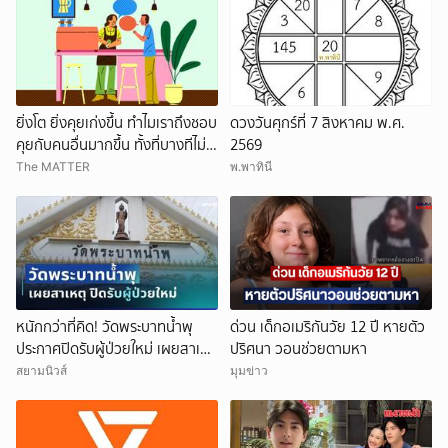
ยิ่งโต ยิ่งคุยเก่งขึ้น ทำไมเราถึงชอบ
ดวงวันศุกร์ที่ 7 สิงหาคม พ.ศ.
คุยกับคนอื่นมากขึ้น ทั้งที่บางทีไม่รู้
2569
จักกันด้วยซ้ำ
The MATTER
พ.พาทินี
หนักกว่าที่คิด! วัดพระบาทน้ำพุ
ด่วน เด็กอเมริกันวัย 12 ปี หายตัว
ประกาศปิดรับผู้ป่วยใหม่ เผยสาเหตุ
ปริศนา วอนช่วยตามหา
สุดสะเทือนใจ
สยามนิวส์
มุมข่าว