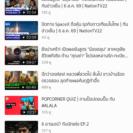
ทันข่าวเย็น | 6 ส.ค. 69 | NationTV22
10:54
192 ดู
ปิดทาง SpaceX ถือหุ้น ธุจกิจดาวเทียมในไทย | ทัน
ข่าวเย็น | 6 ส.ค. 69 | NationTV22
02:08
43 ดู
ยิ่งน่าเศร้า! เปิดผลชันสูตร "น้องฮลุน" สาเหตุเสีย
ชีวิตแท้จริง ด้าน "คุณย่า" โชว์เลขหลานรัก-ทะเบียน
รถเคลื่อนร่าง!
09:07
239 ดู
นึกว่าองค์ลง! หลวงพี่สวดไป สั่นไป ชาวบ้านร้อง
ตรวจสอบ สุดท้ายผลค้นกุฏิทำอึ้ง
00:40
669 ดู
POPCORNER QUIZ | ถามป็อปตอบปั๊บ กับ
#ALALA
02:17
105 ดู
6 อารมณ์? กับนักแข่ง EP.2
107 ดู