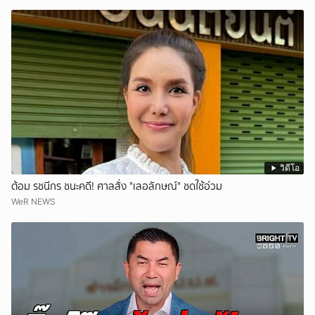
วิดีโอ
ต้อม รชนีกร ชนะคดี! ศาลสั่ง "เลอลักษณ์" ชดใช้อ่วม
WeR NEWS