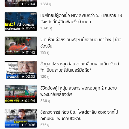
07:44
1,861 ดู
เผยไทยมีผู้ติดเชื้อ HIV สะสมกว่า 5.5 แสนราย 13
จังหวัดที่มีผู้ติดเชื้อครึ่งล้านคน
02:52
1,345 ดู
2 คนร้ายจ่อยิง อินฟลูฯ เม็กซิกันดับคาไลฟ์ | ข่าว
ช่องวัน
01:42
155 ดู
ข้อมูล ปชช.หลุดว่อน ขายเกลื่อนผ่านเน็ต ตั้งแต่
"ทะเบียนราษฎร์ยันเบอร์มือถือ"
02:02
120 ดู
ชึวิตต้องสู้! หนุ่ม สงสาร พ่อหอบลูก 2 คนขาย
พวงมาลัยเลี้ยงชีพ
04:04
338 ดู
ช็อกวงการ! ก้อง ปิยะ โพสต์อาลัย จอเจ จากไป
กะทันหัน แฟนคลับใจหาย
00:36
576 ดู