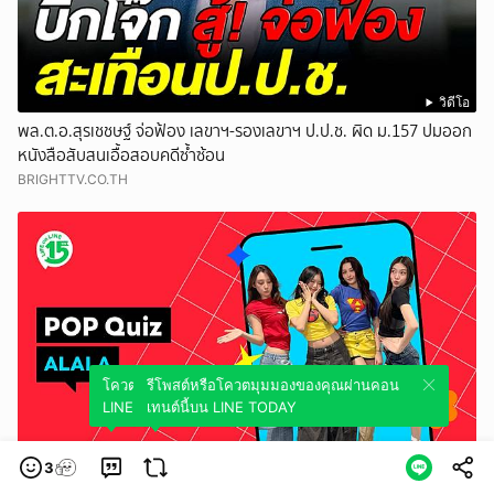
วิดีโอ
พล.ต.อ.สุรเชชษฐ์ จ่อฟ้อง เลขาฯ-รองเลขาฯ ป.ป.ช. ผิด ม.157 ปมออก
หนังสือสับสนเอื้อสอบคดีซ้ำซ้อน
BRIGHTTV.CO.TH
โควตมุมมองของคุณผ่านคอนเทนต์นี้บน
รีโพสต์หรือโควตมุมมองของคุณผ่านคอน
LINE TODAY
เทนต์นี้บน LINE TODAY
วิดีโอ
3
POPCORNER QUIZ | ถามป็อปตอบปั๊บ กับ #ALALA