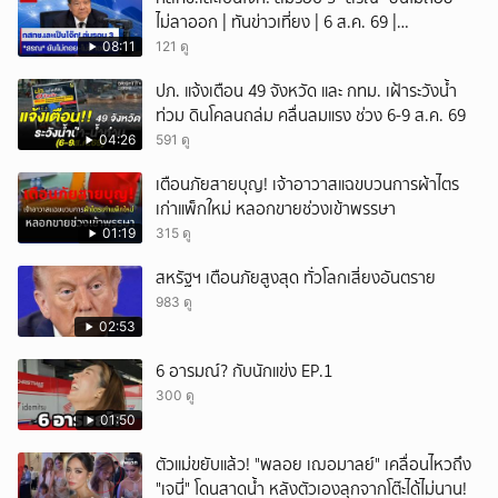
ไม่ลาออก | ทันข่าวเที่ยง | 6 ส.ค. 69 |
NationTV22
08:11
121 ดู
ปภ. แจ้งเตือน 49 จังหวัด และ กทม. เฝ้าระวังน้ำ
ท่วม ดินโคลนถล่ม คลื่นลมแรง ช่วง 6-9 ส.ค. 69
04:26
591 ดู
เตือนภัยสายบุญ! เจ้าอาวาสแฉขบวนการผ้าไตร
เก่าแพ็กใหม่ หลอกขายช่วงเข้าพรรษา
01:19
315 ดู
สหรัฐฯ เตือนภัยสูงสุด ทั่วโลกเสี่ยงอันตราย
983 ดู
02:53
6 อารมณ์? กับนักแข่ง EP.1
300 ดู
01:50
ตัวแม่ขยับแล้ว! "พลอย เฌอมาลย์" เคลื่อนไหวถึง
"เจนี่" โดนสาดน้ำ หลังตัวเองลุกจากโต๊ะได้ไม่นาน!