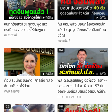
วิดีโอ
วิดีโอ
จบทุกข้อสงสัย! ทูตจีนพูดแล้ว
กัน จอมพลัง มอบกล้องวงจรปิด
กรณีข่าว ส่งอาวุธให้กัมพูชา
40 ตัว อุดจุดเสี่ยงหลังคดีสะเทือน
ขวัญ
สยามนิวส์
สยามนิวส์
03
04
วิดีโอ
วิดีโอ
ต้อม รชนีกร ชนะคดี! ศาลสั่ง "เลอ
พล.ต.อ.สุรเชชษฐ์ จ่อฟ้อง เลขาฯ-
ลักษณ์" ชดใช้อ่วม
รองเลขาฯ ป.ป.ช. ผิด ม.157 ปม
ออกหนังสือสับสนเอื้อสอบคดีซ้ำ
WeR NEWS
ซ้อน
BRIGHTTV.CO.TH
05
06