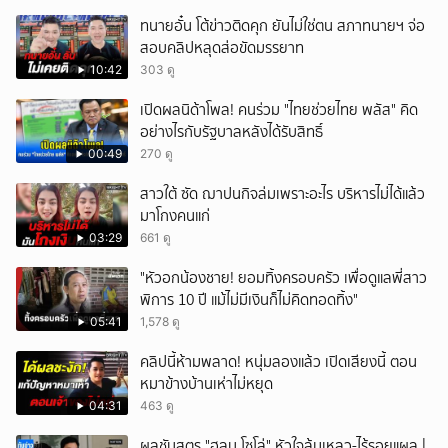
ทนายอั๋น โต้ข่าวติดคุก ยันไม่ใช่ตน สภาทนายฯ จ่อ
สอบคลิปหลุดส่อขัดมรรยาท
10:42
303 ดู
เปิดผลนิด้าโพล! คนร่วม "ไทยช่วยไทย พลัส" คิด
อย่างไรกับรัฐบาลหลังได้รับสิทธิ์
00:49
270 ดู
สาวใต้ ซัด ฌาปนกิจล่มเพราะอะไร บริหารไม่ได้แล้ว
มาโกงคนแก่
03:29
661 ดู
"หัวอกน้องชาย! ยอมทิ้งครอบครัว เพื่อดูแลพี่สาว
พิการ 10 ปี แม้ไม่มีเงินก็ไม่คิดทอดทิ้ง"
05:41
1,578 ดู
คลิปนี้ห้ามพลาด! หนุ่มลองแล้ว เปิดเสียงนี้ ตอน
หมาข้างบ้านเห่าไม่หยุด
04:31
463 ดู
ผลชันสูตร "ฮลุน โซโล่" หัวใจล้มเหลว-ไร้รอยแผล |