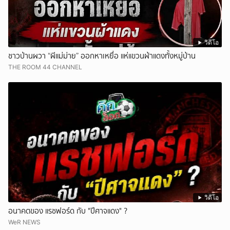
วิดีโอ
ชาวบ้านผวา “ผีแม่ม่าย” ออกหาเหยื่อ แห่แขวนผ้าแดงทั้งหมู่บ้าน
THE ROOM 44 CHANNEL
วิดีโอ
อนาคตของ แรชฟอร์ด กับ "ปีศาจแดง" ?
WeR NEWS