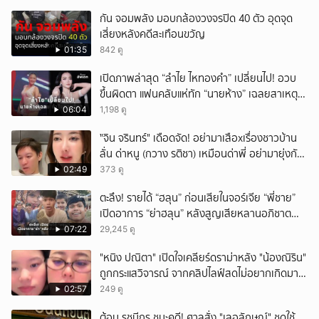
กัน จอมพลัง มอบกล้องวงจรปิด 40 ตัว อุดจุด
เสี่ยงหลังคดีสะเทือนขวัญ
01:35
842 ดู
เปิดภาพล่าสุด “ลำไย ไหทองคำ” เปลี่ยนไป! อวบ
ขึ้นผิดตา แฟนคลับแห่ทัก “นายห้าง” เฉลยสาเหตุ
ชัด!
06:04
1,198 ดู
ั่"จิน จรินทร์" เดือดจัด! อย่ามาเสือxเรื่องชาวบ้าน
ลั่น ด่าหนู (กวาง รติชา) เหมือนด่าพี่ อย่ามายุ่งกับ
คนของผม จบ!!!
02:49
373 ดู
ตะลึง! รายได้ “ฮลุน” ก่อนเสียในจอร์เจีย “พี่ชาย”
เปิดอาการ “ย่าฮลุน” หลังสูญเสียหลานอภิชาต
บุตร!
07:22
29,245 ดู
"หนิง ปณิตา" เปิดใจเคลียร์ดราม่าหลัง "น้องณิริน"
ถูกกระแสวิจารณ์ จากคลิปไลฟ์สดไม่อยากเกิดมา
หน้าเหมือนพ่อ
02:57
249 ดู
ต้อม รชนีกร ชนะคดี! ศาลสั่ง "เลอลักษณ์" ชดใช้