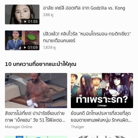
อาลัย เคย์ลี ฮอตเทิล จาก Godzilla vs. Kong
388 ดู
01:55
ปลิวแล้ว! คลิปไวรัล “หมอนโดเรมอน-กระติกเขียว”
ทนายเตือนคนแชร์
01:09
1,838 ดู
10 บทความที่อยากแนะนำให้คุณ
สังขารไม่เที่ยง! ปาปารัซซี่แอบถ่าย
ย้อนคดี นักโทษประหารที่สวยที่สุด
ภาพ “เบ็คแฮม” วัย 51 ไร้ฟิลเตอร์
ยอมตายแทนแฟนหนุ่ม รักคนผิด
เผยให้เห็นผมบาง-ศีรษะล้าน
ชีวิตดิ่งเหว
Manager Online
Thaiger