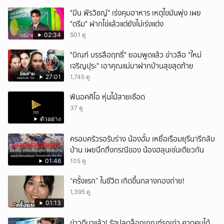
"มีน พีรวิชญ์" เร่งคุมอาหาร เหตุไขมันพุ่ง เผย
"ดรีม" ฝากไข่แล้วแต่ยังไม่เร่งแต่ง
02:34
501 ดู
"บิณฑ์ บรรลือฤทธิ์" ยอมพูดแล้ว ข่าวลือ "ใหม่
เจริญปุระ" เอาคุณแม่มาฝากบ้านสุขสุดท้าย
27:01
1,745 ดู
พินอคคิโอ หุ่นไม้สายเชือด
37 ดู
ตัวอย่าง
ครอบครัวรอรับร่าง น้องอั้ม เหยื่อเรือมยุรีนารีกลับ
บ้าน เผยนึกถึงกรณีของ น้องฮลุนเช่นเดียวกัน
01:46
105 ดู
“ครั้งแรก” ในชีวิต เกิดขึ้นกลางกองถ่าย!
1,395 ดู
01:13
ข่าวดีมาแล้ว! รัฐปลดล็อกเกณฑ์รถเก่า คาดคนได้