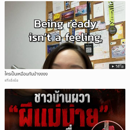
วิดีโอ
ใครเป็นเหมือนกันบ้างงงง
ฝรั่งอั่งม้อ