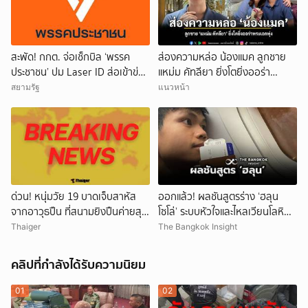
สะพัด! กกต. จ่อเช็กบิล ‘พรรค
ส่องความหล่อ น้องแมค ลูกชาย
ประชาชน’ ปม Laser ID ส่อเข้าข่าย
แหม่ม คัทลียา ยิ่งโตยิ่งออร่า
ยุบพรรคตาม ม.92
พระเอกพุ่ง
สยามรัฐ
แนวหน้า
ด่วน! หนุ่มวัย 19 บาดเจ็บสาหัส
ออกแล้ว! ผลชันสูตรร่าง ‘ฮลุน
จากอาวุธปืน ที่สนามยิงปืนค่ายสุร
โซโล่’ ระบบหัวใจและไหลเวียนโลหิต
นารี โคราช ตำรวจเร่งสอบสาเหตุ
ล้มเหลว
Thaiger
The Bangkok Insight
คลิปที่กำลังได้รับความนิยม
01
02