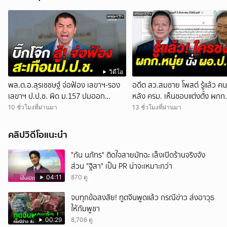
วิดีโอ
พล.ต.อ.สุรเชชษฐ์ จ่อฟ้อง เลขาฯ-รอง
อดีต สว.สมชาย โพสต์ รู้แล้ว คน
เลขาฯ ป.ป.ช. ผิด ม.157 ปมออก
หลัง ครม. เห็นชอบแต่งตั้ง ผกก.
หนังสือสับสนเอื้อสอบคดีซ้ำซ้อน
นั่ง ผอ.สำนักงาน ป.ย.ป.
10 ชั่วโมงที่ผ่านมา
13 ชั่วโมงที่ผ่านมา
คลิปวิดีโอแนะนำ
"กัน นภัทร" ติดใจสายมัทฉะ เล็งเปิดร้านจริงจัง
ส่วน "ฐิสา" เป็น PR น่าจะเหมาะกว่า
04:11
870 ดู
จบทุกข้อสงสัย! ทูตจีนพูดแล้ว กรณีข่าว ส่งอาวุธ
ให้กัมพูชา
00:29
8,706 ดู