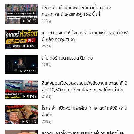
ทหาร-ชาวบ้านกัมพูชา ยืนเกาะรั้ว ดูคณะ
กมธ.ความมั่นคงแห่งรัฐฯ ลงพื้นที่
00:27
118 ดู
เดือดกลางถนน! ไรเดอร์หัวร้อนเตะหน้าหญิงวัย 61
ปี หลังเกิดอุบัติเหตุ
01:53
257 ดู
สไปเดอร์-แมน แบรนด์ นิว เดย์
126 ดู
ตัวอย่าง
จีนส่งมอบเรือขนส่งรถยนต์พลังงานสะอาดลำที่ 3
จุได้ 10,800 คัน เตรียมปล่อยเกาหลีใต้เช่าทำเงิน
01:49
219 ดู
โลกระส่ำ! เปิดความสำคัญ “ทะเลแดง” หลังอิหร่าน
จ่อปิด
04:43
759 ดู
สาวกินเจลาโต้ดัง เจอเศษแก้ว เคี้ยวจนเลือดไหล