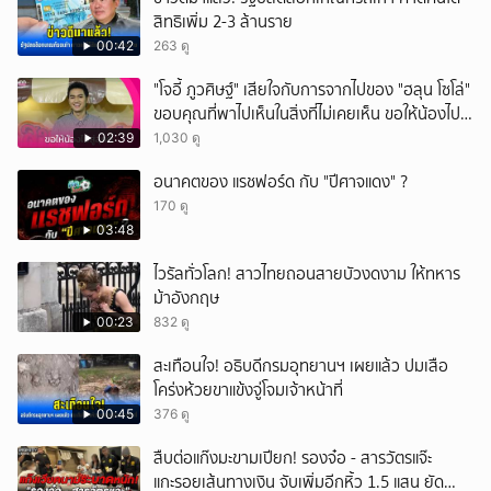
สิทธิเพิ่ม 2-3 ล้านราย
00:42
263 ดู
"โจอี้ ภูวศิษฐ์" เสียใจกับการจากไปของ "ฮลุน โซโล่"
ขอบคุณที่พาไปเห็นในสิ่งที่ไม่เคยเห็น ขอให้น้องไปสู่
สุคติ
02:39
1,030 ดู
อนาคตของ แรชฟอร์ด กับ "ปีศาจแดง" ?
170 ดู
03:48
ไวรัลทั่วโลก! สาวไทยถอนสายบัวงดงาม ให้ทหาร
ม้าอังกฤษ
00:23
832 ดู
สะเทือนใจ! อธิบดีกรมอุทยานฯ เผยแล้ว ปมเสือ
โคร่งห้วยขาแข้งจู่โจมเจ้าหน้าที่
00:45
376 ดู
สืบต่อแก๊งมะขามเปียก! รองจ๋อ - สารวัตรแจ๊ะ
แกะรอยเส้นทางเงิน จับเพิ่มอีกหิ้ว 1.5 แสน ยัด