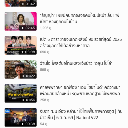
01:42
"ธัญญ่า" เผยมีคนทักจะเจอคนใหม่ปีหน้า ลั่น! "พี่
เป๊ก" หวงทุกคนในบ้าน
02:45
1,296 ดู
เปิด 6 ดาราชายจีนเกิดหลังปี 90 รวยที่สุดปี 2026
สร้างมูลค่าให้ได้อย่างมหาศาล
03:08
690 ดู
ว่านไฉ โพสต์ขอโทษหลังแจ้งข่าว "ฮลุน โซโล่"
595 ดู
01:22
ศาลพิพากษา ยกฟ้อง "แอม ไซยาไนด์" คดีวางยา
เพื่อนสนิทล้างหนี้ เหตุพยานหลักฐานไม่เพียงพอ
01:56
258 ดู
จับตา "มิน อ่อง หล่าย" ใช้ไทยฟื้นภาพการทูต | ทัน
ข่าวเย็น | 6 ส.ค. 69 | NationTV22
09:38
54 ดู