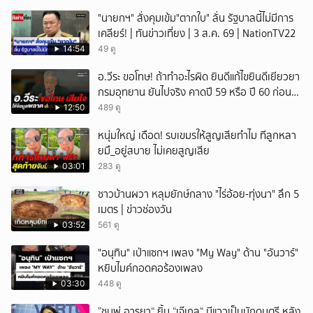
"นายกฯ" สั่งคุมเข้ม"ตากใบ" ลั่น รัฐบาลนี้ไม่มีการ
เคลียร์! | ทันข่าวเที่ยง | 3 ส.ค. 69 | NationTV22
14:54
49 ดู
อ.วีระ ขอโทษ! ถ้าทำอะไรผิด ยินดีแก้ไขยินดีเยียวยา
กรมอุทยาน ยันไปจริง คาดปี 59 หรือ ปี 60 ก่อน
ปิดให้พัก
12:50
489 ดู
หนุ่มใหญ่ เดือด! รบเขมรให้สูญเสียทำไม ทีลูกหลา
ยมึ_อยู่สบาย ไม่เคยสูญเสีย
03:01
283 ดู
ชาวบ้านผวา หลุมยักษ์กลาง "ไร่อ้อย-ทุ่งนา" ลึก 5
เมตร | ข่าวช่องวัน
03:52
561 ดู
"อนุทิน" เป่าแซกฯ เพลง "My Way" ด้าน "อันวาร์"
หยิบไมค์กอดคอร้องเพลง
03:30
448 ดู
”ชมพู่ อารยา“ ยิ้ม “เจ๊เกล“ มีแววเป็นนักดนตรี หลัง