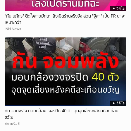
วิดีโอ
"กัน นภัทร" ติดใจสายมัทฉะ เล็งเปิดร้านจริงจัง ส่วน "ฐิสา" เป็น PR น่าจะ
เหมาะกว่า
INN News
วิดีโอ
กัน จอมพลัง มอบกล้องวงจรปิด 40 ตัว อุดจุดเสี่ยงหลังคดีสะเทือน
ขวัญ
สยามนิวส์