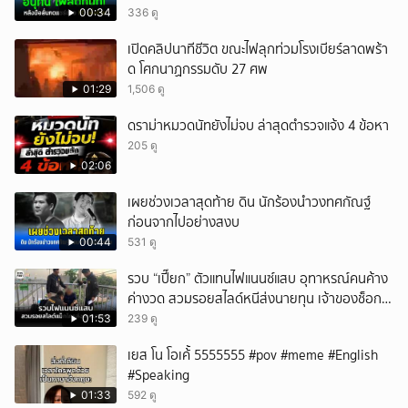
00:34
336 ดู
เปิดคลิปนาทีชีวิต ขณะไฟลุกท่วมโรงเบียร์ลาดพร้า
ด โศกนาฏกรรมดับ 27 ศพ
01:29
1,506 ดู
ดราม่าหมวดนัทยังไม่จบ ล่าสุดตำรวจแจ้ง 4 ข้อหา
205 ดู
02:06
เผยช่วงเวลาสุดท้าย ดิน นักร้องนำวงทศกัณฐ์
ก่อนจากไปอย่างสงบ
00:44
531 ดู
รวบ “เปี๊ยก” ตัวแทนไฟแนนซ์แสบ อุทาหรณ์คนค้าง
ค่างวด สวมรอยสไลด์หนีส่งนายทุน เจ้าของช็อก
หนี้ยังอยู่ - รถปลิว เสียหายกว่า 600,000 บาท
01:53
239 ดู
เยส โน โอเค้้้้ 5555555 #pov #meme #English
#Speaking
01:33
592 ดู