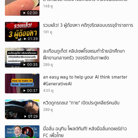
148 ดู
02:30
รวบแล้ว! 3 ผู้ต้องหา คดีทุจริตสอบบรรจุข้าราชการ
191 ดู
01:39
สะเทือนภูเก็ต! คลิปเชฟโรงแรมทำร้ายนักศึกษา
ฝึกงานกลางครัว วงจรปิดจับภาพชัด
00:35
289 ดู
an easy way to help your AI think smarter
#GenerativeAI
00:37
435 ดู
หวิดถูกรถชน! "กาย" เปิดประตูเคลียร์คนขับ
289 ดู
01:29
มื่อลั่น อนุทิน โพสต์ทันที! หลังมือลั่นกดแชร์ข่าว
FC เพื่อไทย