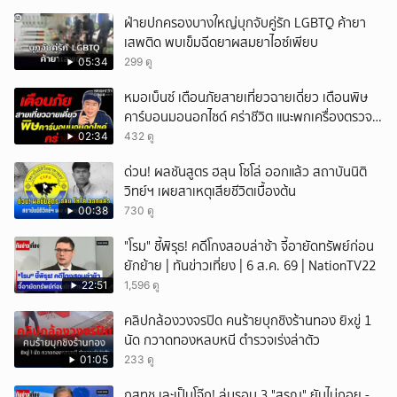
ฝ่ายปกครองบางใหญ่บุกจับคู่รัก LGBTQ ค้ายา
เสพติด พบเข็มฉีดยาผสมยาไอซ์เพียบ
05:34
299 ดู
หมอเบ็นซ์ เตือนภัยสายเที่ยวฉายเดี่ยว เตือนพิษ
คาร์บอนมอนอกไซด์ คร่าชีวิต แนะพกเครื่องตรวจ
วัดติดตัว
02:34
432 ดู
ด่วน! ผลชันสูตร ฮลุน โซโล่ ออกแล้ว สถาบันนิติ
วิทย์ฯ เผยสาเหตุเสียชีวิตเบื้องต้น
00:38
730 ดู
"โรม" ชี้พิรุธ! คดีโกงสอบล่าช้า จี้อายัดทรัพย์ก่อน
ยักย้าย | ทันข่าวเที่ยง | 6 ส.ค. 69 | NationTV22
22:51
1,596 ดู
คลิปกล้องวงจรปิด คนร้ายบุกชิงร้านทอง ยิxขู่ 1
นัด กวาดทองหลบหนี ตำรวจเร่งล่าตัว
01:05
233 ดู
กสทช.เละเป็นโจ๊ก! ล่มรอบ 3 "สรณ" ยันไม่ถอย -