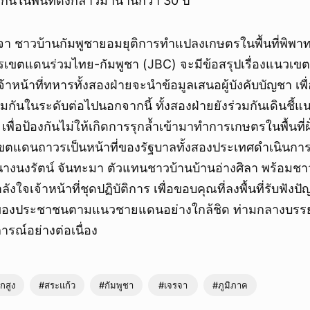
กินในพื้นที่ดังกล่าวมานานกว่า 30 ปี
า ชาวบ้านกัมพูชายอมยุติการทำแปลงเกษตรในพื้นที่พิพาท
ขตแดนร่วมไทย-กัมพูชา (JBC) จะมีข้อสรุปเรื่องแนวเขต
้าหน้าที่ทหารทั้งสองฝ่ายจะนำข้อมูลเสนอผู้บังคับบัญชา เพ
กันในระดับต่อไปนอกจากนี้ ทั้งสองฝ่ายยังร่วมกันเดินชี้
พื่อป้องกันไม่ให้เกิดการรุกล้ำเข้ามาทำการเกษตรในพื้นที่ฝ
นเขตแดนถาวรเป็นหน้าที่ของรัฐบาลทั้งสองประเทศดำเนินก
 นางนงรัตน์ จันทะมา ตัวแทนชาวบ้านบ้านอ่างศิลา พร้อมชาวบ
งใจเจ้าหน้าที่ชุดปฏิบัติการ เพื่อขอบคุณที่ลงพื้นที่รับฟัง
ของประชาชนตามแนวชายแดนอย่างใกล้ชิด ท่ามกลางบรรย
รณ์อย่างต่อเนื่อง
กสูง
#สระแก้ว
#กัมพูชา
#เจรจา
#ภูมิภาค