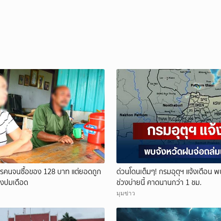
ัตรคนจนซื้อของ 128 บาท แต่ยอดถูก
ด่วนโดนเต็มๆ! กรมอุตุฯ แจ้งเตือน 
จงปมเดือด
ช่วงบ่ายนี้ คาดนานกว่า 1 ชม.
มุมข่าว