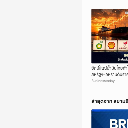
ยักษ์ใหญ่น้ำมันโกยก
สหรัฐฯ–อิหร่านดันรา
Businesstoday
ล่าสุดจาก สยามร