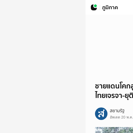
ภูมิภาค
ชายแดนโคกสูง
ไทยเจรจา-ยุติ
สยามรัฐ
อัพเดต 20 พ.ค.