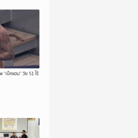
พ “เบ็คแฮม” วัย 51 ไร้
น