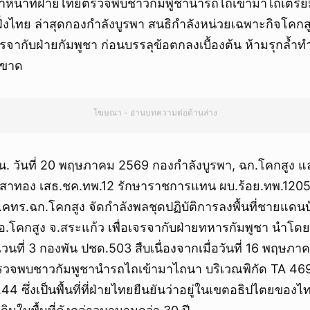
เจ้าหน้าที่ฝ่ายไทยตรวจพบชาวกัมพูชานำรถไถเข้ามาไถเตร
ทธิ์ฝั่งไทย ล่าสุดกองกำลังบูรพา สนธิกำลังหน่วยเฉพาะกิจโค
รจากับฝ่ายกัมพูชา ก่อนบรรลุข้อตกลงเบื้องต้น ห้ามรุกล้ำ
ดขาด
โฆษณา - อ่านบทความต่อด้านล่าง
 น. วันที่ 20 พฤษภาคม 2569 กองกำลังบูรพา, ฉก.โคกสูง 
เสาทอง เสธ.ชค.ทพ.12 รักษาราชการแทน ผบ.ร้อย.ทพ.1205 ร
ว.คทร.ฉก.โคกสูง จัดกำลังพลชุดปฏิบัติการลงพื้นที่ชายแดนบ
.โคกสูง จ.สระแก้ว เพื่อเจรจากับฝ่ายทหารกัมพูชา นำโดย
นที่ 3 กองพัน ปชด.503 สืบเนื่องจากเมื่อวันที่ 16 พฤษภาคม
ตรวจพบชาวกัมพูชานำรถไถเข้ามาไถนา บริเวณพิกัด TA 46
44 ซึ่งเป็นพื้นที่ที่ฝ่ายไทยยืนยันว่าอยู่ในเขตอธิปไตยขอ