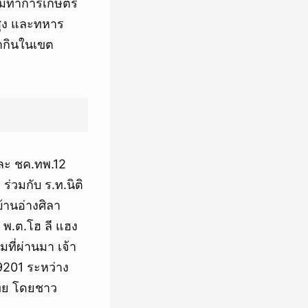
ียมทำการเกษตร
กสูง และทหาร
ทำกินในเขต
และ ชค.ทพ.12
่วมกับ ร.ท.นิติ
้านอ่างศิลา
 พ.ต.โฮ ลี แฮง
ที่ผ่านมา เจ้า
9201 ระหว่าง
งไทย โดยชาว