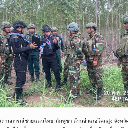
9 สถานการณ์ชายแดนไทย-กัมพูชา ด้านอำเภอโคกสูง จังหวั