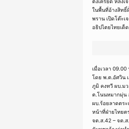
ตึงเครียด หลัง
ในพื้นที่อ้างสิ
พราน เปิดโต๊ะเจ
อธิปไตยไทยเด็
เมื่อเวลา 09.00
โดย พ.ต.อัศวิน 
ภูมิ คงทวี ผบ.ม
ต.โนนหมากมุ่น อ
ผบ.ร้อยลาดตระเว
หน้าที่ฝ่ายไทย
จต.ส.42 – จต.ส.