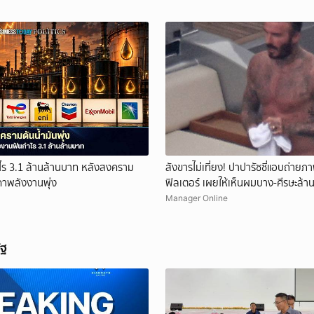
ำไร 3.1 ล้านล้านบาท หลังสงคราม
สังขารไม่เที่ยง! ปาปารัซซี่แอบถ่ายภา
คาพลังงานพุ่ง
ฟิลเตอร์ เผยให้เห็นผมบาง-ศีรษะล้า
Manager Online
ัฐ