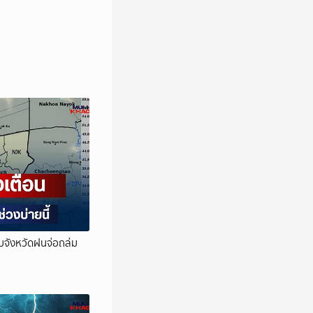
พบจังหวัดฝนจ่อถล่ม