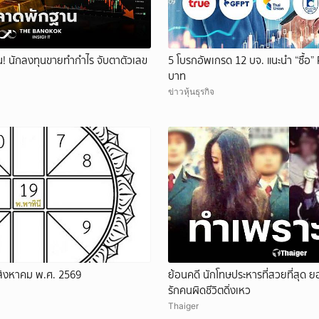
! นักลงทุนขายทำกำไร จับตาตัวเลข
5 โบรกอัพเกรด 12 บจ. แนะนำ “ซื้อ” 
บาท
ข่าวหุ้นธุรกิจ
 สิงหาคม พ.ศ. 2569
ย้อนคดี นักโทษประหารที่สวยที่สุด
รักคนผิดชีวิตดิ่งเหว
Thaiger