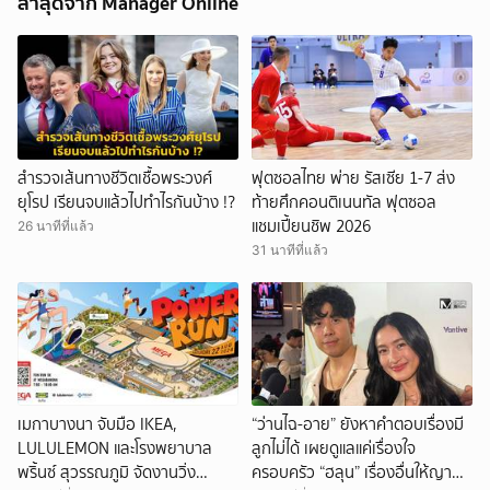
ล่าสุดจาก Manager Online
สำรวจเส้นทางชีวิตเชื้อพระวงศ์
ฟุตซอลไทย พ่าย รัสเซีย 1-7 ส่ง
ยุโรป เรียนจบแล้วไปทำไรกันบ้าง !?
ท้ายศึกคอนติเนนทัล ฟุตซอล
แชมเปี้ยนชิพ 2026
26 นาทีที่แล้ว
31 นาทีที่แล้ว
เมกาบางนา จับมือ IKEA,
“ว่านไฉ-อาย” ยังหาคำตอบเรื่องมี
LULULEMON และโรงพยาบาล
ลูกไม่ได้ เผยดูแลแค่เรื่องใจ
พริ้นซ์ สุวรรณภูมิ จัดงานวิ่ง
ครอบครัว “ฮลุน” เรื่องอื่นให้ญาติ