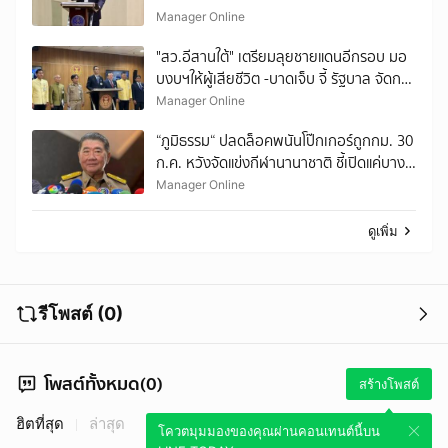
Manager Online
"สว.อีสานใต้" เตรียมลุยชายแดนอีกรอบ มอ
บงบฯให้ผู้เสียชีวิต -บาดเจ็บ จี้ รัฐบาล จัดการ
โดรนไม่ทราบที่มา
Manager Online
“ภูมิธรรม“ ปลดล็อคพนันโป๊กเกอร์ถูกกม. 30
ก.ค. หวังจัดแข่งกีฬานานาชาติ ชี้เปิดแค่บาง
กรณี-ศึกษากม.เพิ่ม
Manager Online
ดูเพิ่ม
รีโพสต์ (0)
โพสต์ทั้งหมด(0)
สร้างโพสต์
ฮิตที่สุด
ล่าสุด
โควตมุมมองของคุณผ่านคอนเทนต์นี้บน