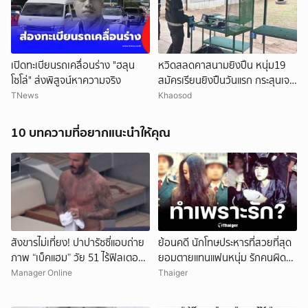
เปิดทะเบียนรถเคลื่อนร่าง "ฮลุน
หวิดสลดคาสนามยิงปืน หนุ่ม19
โซโล่" ส่งพิสูจน์หาความจริง
สมัครเรียนยิงปืนวันแรก กระสุนเจาะ
ท้ายทอย เร่งยื้อชีวิต
TNews
Khaosod
10 บทความที่อยากแนะนำให้คุณ
ยกเลิก
สังขารไม่เที่ยง! ปาปารัซซี่แอบถ่าย
ย้อนคดี นักโทษประหารที่สวยที่สุด
ภาพ “เบ็คแฮม” วัย 51 ไร้ฟิลเตอร์
ยอมตายแทนแฟนหนุ่ม รักคนผิด
เผยให้เห็นผมบาง-ศีรษะล้าน
ชีวิตดิ่งเหว
Manager Online
Thaiger