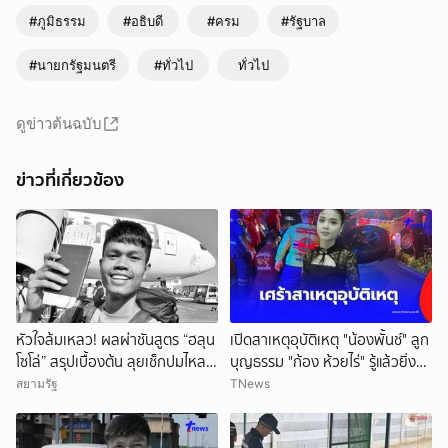
#ภูมิธรรม
#อธิบดี
#ครม
#รัฐบาล
#นายกรัฐมนตรี
#ทั่วไป
ทั่วไป
ดูข่าวต้นฉบับ
ข่าวที่เกี่ยวข้อง
หัวใจล้มเหลว! ผลผ่าชันสูตร “ฮลุน
เปิดสาเหตุอุบัติเหตุ "น้องพั้นช์" ลูก
โซโล่” สรุปเบื้องต้น ลุยเช็กปมไหล
บุญธรรม "ก้อง ห้วยไร่" รู้แล้วยิ่ง
ตาย ยังไม่ตัดทิ้งสารพิษ
สลดใจ
สยามรัฐ
TNews