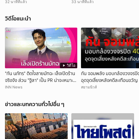
"POWER RUN" ครั้งแรกใน
ดำเนินการต่อ
32 นาทีที่แล้ว
33 นาทีที่แล้ว
ประเทศไทย ร่วมสร้างสุขภาพดีไป
ด้วยกัน วันที่ 22 ส.ค. 69 ที่เมกา
วิดีโอแนะนำ
บางนา
วิดีโอ
"กัน นภัทร" ติดใจสายมัทฉะ เล็งเปิดร้าน
กัน จอมพลัง มอบกล้องวงจรปิด
จริงจัง ส่วน "ฐิสา" เป็น PR น่าจะเหมาะ
อุดจุดเสี่ยงหลังคดีสะเทือนขวัญ
กว่า
INN News
สยามนิวส์
ข่าวและบทความทั่วไปอื่น ๆ