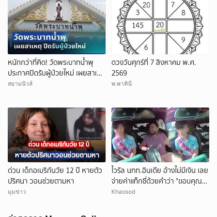
หนักกว่าที่คิด! วัดพระบาทน้ำพุ
ดวงวันศุกร์ที่ 7 สิงหาคม พ.ศ.
ประกาศปิดรับผู้ป่วยใหม่ เผยสาเหตุ
2569
สุดสะเทือนใจ
สยามนิวส์
พ.พาทินี
ด่วน เด็กอเมริกันวัย 12 ปี หายตัว
ไวรัล นทท.อินเดีย อ้างไม่มีเงิน เลย
ปริศนา วอนช่วยตามหา
จ่ายค่าแท็กซี่ด้วยคำว่า "ขอบคุณ"
คนขับอึ้ง แห่วิจารณ์
มุมข่าว
Khaosod