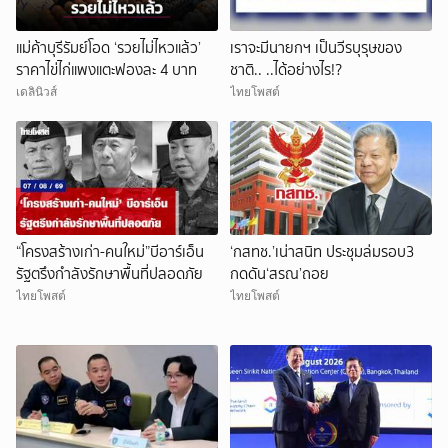
แม่ค้าบุรีรัมย์โอด ‘รวยไม่ไหวแล้ว’
เราจะมีนายกฯ เป็นวีรบุรุษของ
ราคาไข่ไก่แพงแตะฟองละ 4 บาท
ชาติ.. ..ได้อย่างไร!?
เดลินิวส์
ไทยโพสต์
“โครงสร้างเก่า-คนใหม่”บีอาร์เอ็น
‘กสทช.’เน่าสนิท ประชุมล่มรอบ3
รัฐตรึงกำลังรักษาพื้นที่ปลอดภัย
กดดัน‘สรณ’ถอย
ไทยโพสต์
ไทยโพสต์