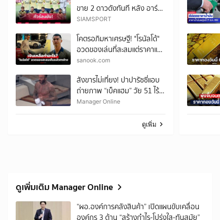
ขาย 2 ดาวดังทันที หลัง อาร์
เซน่อล พลิกล็อกพ่าย เรอัล เบ
SIAMSPORT
ติส ยับอุ่นเครื่อง
โคตรอภิมหาเศรษฐี! "โรนัลโด้"
อวดของเล่นที่สะสมแต่ราคาแรง
ทะลุเกิน 4,000 ล้าน
sanook.com
สังขารไม่เที่ยง! ปาปารัซซี่แอบ
ถ่ายภาพ “เบ็คแฮม” วัย 51 ไร้
ฟิลเตอร์ เผยให้เห็นผมบาง-
Manager Online
ศีรษะล้าน
ดูเพิ่ม
ดูเพิ่มเติม Manager Online
“ผอ.องค์การคลังสินค้า” เปิดแผนขับเคลื่อน
องค์กร 3 ด้าน “สร้างกำไร-โปร่งใส-ทันสมัย”