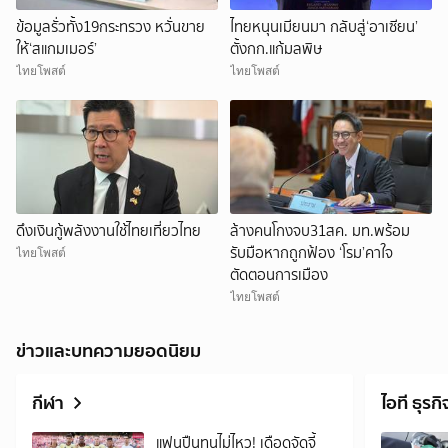
ข้อมูลรั่วทั้ง19กระทรวง หวั่นขาย
ไทยหนุนเมียนมา กลับสู่‘อาเซียน’
ให้‘สแกมเมอร์’
ตั้งกก.แก้มลพิษ
ไทยโพสต์
ไทยโพสต์
ดึงเงินกู้พลังงานใช้ไทยเที่ยวไทย
ล้างคนโกงจบ31สค. มท.พร้อม
รับมือหากถูกฟ้อง ‘โรม’คาใจ
ไทยโพสต์
ตัดตอนการเมือง
ไทยโพสต์
ข่าวและบทความยอดนิยม
กีฬา
ไอที ธุรกิ
แฟนปืนทนไม่ไหว! เดือดจัดจี้