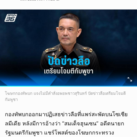
โฆษกกองทัพบก แจงไม่มีคำสั่งอพยพชาวสุรินทร์ ปัดข่าวลือเตรียมโจมตี
กัมพูชา
กองทัพบกออกมาปฏิเสธข่าวลือที่แพร่สะพัดบนโซเชีย
ลมีเดีย หลังมีการอ้างว่า “สมเด็จฮุนเซน” อดีตนายก
รัฐมนตรีกัมพูชา แชร์โพสต์ของโฆษกกระทรวง