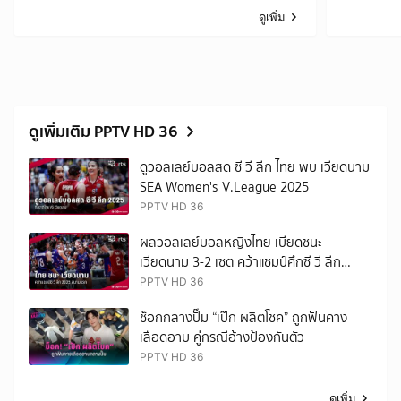
ดูเพิ่ม
ดูเพิ่มเติม PPTV HD 36
ดูวอลเลย์บอลสด ซี วี ลีก ไทย พบ เวียดนาม
SEA Women's V.League 2025
PPTV HD 36
ผลวอลเลย์บอลหญิงไทย เบียดชนะ
เวียดนาม 3-2 เซต คว้าแชมป์ศึกซี วี ลีก
2025 สนามแรก
PPTV HD 36
ช็อกกลางปั๊ม “เป๊ก ผลิตโชค” ถูกฟันคาง
เลือดอาบ คู่กรณีอ้างป้องกันตัว
PPTV HD 36
ดูเพิ่ม