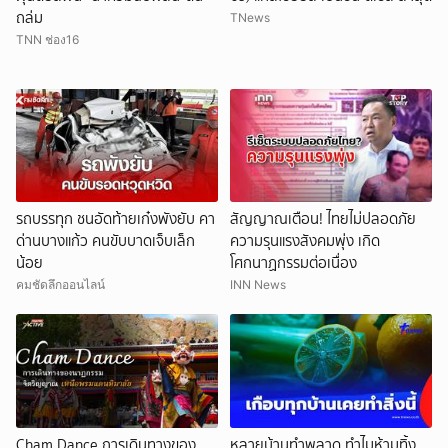
ถล่ม
TNews
TNN ช่อง16
รถบรรทุก ชนอัดท้ายเก๋งพังยับ คา
สัญญาณเตือน! ไทยไม่ปลอดภัย
ด่านบางแก้ว คนขับบาดเจ็บเล็ก
ความรุนแรงสังคมพุ่ง เกิด
น้อย
โศกนาฏกรรมต่อเนื่อง
คมชัดลึกออนไลน์
INN News
Cham Dance การเดินทางของ
หลายบ้านทำพลาด ทำไมห้ามทิ้ง