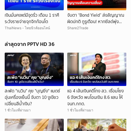
เงินมั่นคงแต่มีจุดรั่ว เตือน 1 ราศี
จับตา “Bond Yield” ส่งสัญญาณ
ยกเลิก
ระวังรายจ่ายจุกจิกก้อนโต
ผิดปกติ กูรูเตือน! หากยีลด์พุ่ง
พร้อมหุ้นขึ้น แรงกระแทกตลาดอาจ
ThaiNews - ไทยนิวส์ออนไลน์
Share2Trade
รออยู่ข้างหน้า
ล่าสุดจาก PPTV HD 36
สะพัด "เนวิน" คุย "บุญยิ่ง" แมตช์
แฉ 4 เส้นเงินคดีโกง สว. เชื่อมโยง
อุ่นเครื่องเย็นนี้ จับตา 10 งูเขียว
6 จังหวัด พบโอนเงิน 8.6 แสน ให้
เปลี่ยนสีน้ำเงิน?
จนท.กกต.
1 ชั่วโมงที่ผ่านมา
1 ชั่วโมงที่ผ่านมา