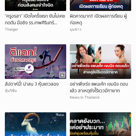
“ครูอรสา” เปิดใจครั้งแรก ยันไม่เคย
ผิดคาดมาก!! เปิดผลการเรียน ผู้
กดดัน มือยิง รร.เทพศิรินทร์
ก่อเหตุ
นนทบุรี
Thaiger
มุมข่าว
สัปดาห์นี้! น่าสน 3 หุ้นแถวสอง
อย่าเพิ่งเร่ง แพนเค้ก เขมนิจ ตอบ
แล้ว สาเหตุยังไร้แววมีทายาท
หุ้นวิชั่น
News In Thailand