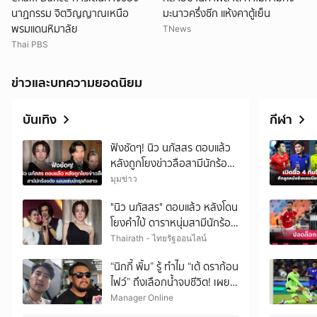
นาฏกรรม จิตวิญญาณเหนือ
มะนาวครึ่งซีก แห้งคาตู้เย็น
พรมแดนหิมาลัย
TNews
Thai PBS
ข่าวและบทความยอดนิยม
บันเทิง
กีฬา
ฟังชัดๆ! นิว นภัสสร ตอบแล้ว
หลังถูกโยงข่าวลือสามีนักร้อง
ดัง แอบแซ่บนักธุรกิจสาว
มุมข่าว
"นิว นภัสสร" ตอบแล้ว หลังโดน
โยงคำใบ้ ดาราหนุ่มสามีนักร้อง
ดัง แอบแซ่บนักธุรกิจสาว
Thairath - ไทยรัฐออนไลน์
“นิกกี้ พิ้ม” รู้ ทำไม “เต้ ดราก้อน
ไฟว์” ถึงเลือกน้ำจบชีวิต! เผย
เพื่อนมีปัญหาธุรกิจ แต่ไม่คิดว่า
Manager Online
จะทำขนาดนี้