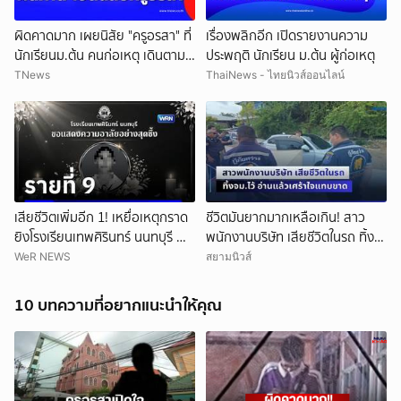
ผิดคาดมาก เผยนิสัย "ครูอรสา" ที่
เรื่องพลิกอีก เปิดรายงานความ
นักเรียนม.ต้น คนก่อเหตุ เดินตาม
ประพฤติ นักเรียน ม.ต้น ผู้ก่อเหตุ
หา
TNews
ThaiNews - ไทยนิวส์ออนไลน์
เสียชีวิตเพิ่มอีก 1! เหยื่อเหตุกราด
ชีวิตมันยากมากเหลือเกิน! สาว
ยิงโรงเรียนเทพศิรินทร์ นนทบุรี ทำ
พนักงานบริษัท เสียชีวิตในรถ ทิ้ง
ยอดเสียชีวิตสะสมรวมเป็น 9 ราย
จม.ไว้ อ่านแล้วเศร้าใจแทบขาด
WeR NEWS
สยามนิวส์
แล้ว
10 บทความที่อยากแนะนำให้คุณ