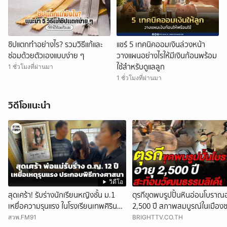
ซิปแตกทำอย่างไร? รวมวิธีแก้และ
แชร์ 5 เทคนิคออมเงินล่วงหน้า
ซ่อมด้วยตัวเองแบบง่าย ๆ
วางแผนอย่างไรให้มีเงินก้อนพร้อม
ใช้สำหรับดูแลลูก
1 ชั่วโมงที่ผ่านมา
1 ชั่วโมงที่ผ่านมา
วิดีโอแนะนำ
วิดีโอ
สุดเศร้า! รับร่างนักเรียนหญิงชั้น ม.1
ตุรกีขุดพบรูปปั้นหินอ่อนโบราณ
เหยื่อความรุนแรง ในโรงเรียนเทพศิรินทร์
2,500 ปี สภาพสมบูรณ์ในเมืองซ
นนท์ ตั้งสวดที่วัดลาดปลาดุก
ชี้สะท้อนวัฒนธรรมลิเดีย
สวพ.FM91
BRIGHTTV.CO.TH