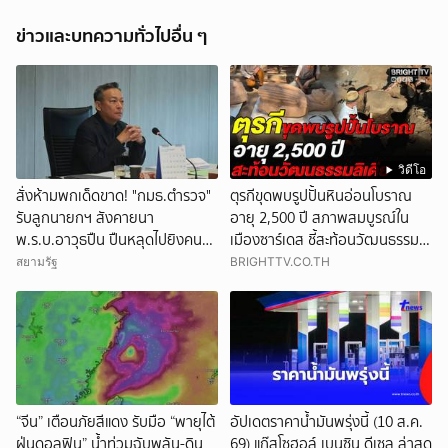
ข่าวและบทความทั่วไปอื่น ๆ
วิดีโอ
สั่งห้ามพกเด็ดขาด! "กมธ.ตำรวจ"
ตุรกีขุดพบรูปปั้นหินอ่อนโบราณ
รับลูกนายกฯ สังคายนา
อายุ 2,500 ปี สภาพสมบูรณ์ใน
พ.ร.บ.อาวุธปืน ปืนหลุดไปยิงคน
เมืองซาร์เดส ชี้สะท้อนวัฒนธรรมลิ
"เจ้าของต้องติดคุกด้วย"
เดีย
สยามรัฐ
BRIGHTTV.CO.TH
“จีน” เตือนภัยสีแดง รับมือ “พายุไต้
อัปเดตราคาน้ำมันพรุ่งนี้ (10 ส.ค.
ฝุ่นดอลฟิน” น้ำท่วมฉับพลัน-ดิน
69) แก๊สโซฮอล์ เบนซิน ดีเซล ล่าสุด