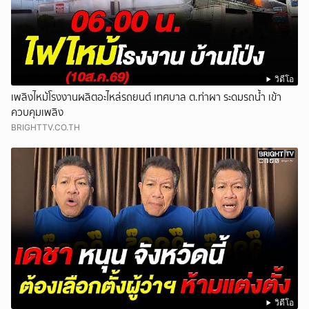
วิดีโอ
เพลิงไหม้โรงงานผลิตอะไหล่รถยนต์ เทศบาล ต.ท่าผา ระดมรถน้ำ เข้า
ควบคุมเพลิง
BRIGHTTV.CO.TH
วิดีโอ