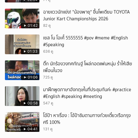
ฉายแววนักแข่ง! "น้องพายุ" ขึ้นโพเดียม TOYOTA
Junior Kart Championships 2026
01:42
82 ดู
เยส โน โอเค้้้้ 5555555 #pov #meme #English
#Speaking
01:33
636 ดู
ติ๊ก นักร้องวงทศกัณฐ์ โผล่กอดแฟนหนุ่ม ร่ำไห้เสีย
เพื่อนในวง
01:06
725 ดู
มาฝึกพูดภาษาอังกฤษในที่ประชุมกันค่ะ #practice
#English #speaking #meeting
00:58
547 ดู
โอ้ป้า หาเรื่อง : โอ้ป้าชิมตามทางก๋วยเตี๋ยวเรือกรุง
ศรี 100%
04:41
131 ดู