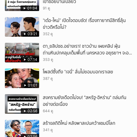
เข้าซอยบ้านเปลี่ยว
01:34
91 ดู
“เต๋อ-ใหม่” เปิดใจตอบชัด! เรื่องทายาทมีสิทธิ์ลุ้น
ข่าวดีหรือไม่?
03:21
352 ดู
ตา_ยสิปชช.อย่างเรา! ชาวบ้าน เผยคลิป ฝุ่น
ถ่านหินปกคลุมเต็มพื้นที่ นครหลวง อยุธยาฯ จะอยู่
กันยังไง
07:14
353 ดู
โพสต์ซึ้งถึง “เจนี่” ลั่นไม่ยอมบอกเราเลย
387 ดู
01:01
สงครามยังเดือดไม่จบ! "สหรัฐ-อิหร่าน" ถล่มกัน
อย่างต่อเนื่อง
02:56
644 ดู
สร้างสถิติใหม่ หลังพาสเปนคว้าแชมป์โลก
341 ดู
02:56