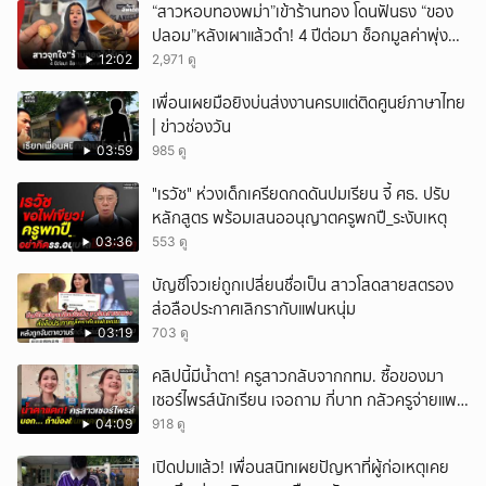
“สาวหอบทองพม่า”เข้าร้านทอง โดนฟันธง “ของ
ปลอม”หลังเผาแล้วดำ! 4 ปีต่อมา ช็อกมูลค่าพุ่ง
มหาศาล!
12:02
2,971 ดู
เพื่อนเผยมือยิงบ่นส่งงานครบแต่ติดศูนย์ภาษาไทย
| ข่าวช่องวัน
03:59
985 ดู
"เรวัช" ห่วงเด็กเครียดกดดันปมเรียน จี้ ศธ. ปรับ
หลักสูตร พร้อมเสนออนุญาตครูพกปื_ระงับเหตุ
03:36
553 ดู
บัญชีโจวเย่ถูกเปลี่ยนชื่อเป็น สาวโสดสายสตรอง
ส่อลือประกาศเลิกรากับแฟนหนุ่ม
03:19
703 ดู
คลิปนี้มีน้ำตา! ครูสาวกลับจากกทม. ซื้อของมา
เซอร์ไพรส์นักเรียน เจอถาม กี่บาท กลัวครูจ่ายแพง
w
04:09
918 ดู
เปิดปมแล้ว! เพื่อนสนิทเผยปัญหาที่ผู้ก่อเหตุเคย