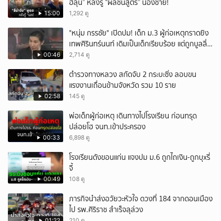
ฮลุน” หลังรู้ “ผลชันสูตร” น้องชาย!
15:00
1,292 ดู
"หนุ่ม กรรชัย" เปิดปม! เด็ก ม.3 ผู้ก่อเหตุกราดยิง
เทพศิรินทร์นนท์ เดิมเป็นเด็กเรียบร้อย แต่ถูกบูลลี่
หนัก คาดแรงกดดันสะสมกลายเป็นแรงแค้น จนก่อ
00:46
2,714 ดู
เหตุสลด
ตำรวจทางหลวง สกัดจับ 2 กระบะซิ่ง ลอบขน
แรงงานเถื่อนข้ามจังหวัด รวม 10 ราย
02:58
145 ดู
พ่อเด็กผู้ก่อเหตุ เดินทางไปโรงเรียน ก่อนทรุด
ปล่อยโฮ จนท.เข้าประครอง
00:33
6,898 ดู
โรงเรียนดังขอนแก่น แจงปม ม.6 ถูกไถเงิน-ถูกบุxรี่
จี้
00:49
108 ดู
ภารกิจนำส่งอวัยวะหัวใจ ดวงที่ 184 จากดอนเมือง
ไป รพ.ศิริราช สำเร็จลุล่วง
01:22
210 ดู