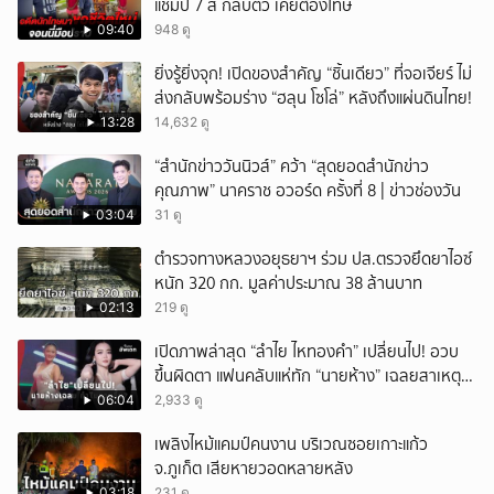
แชมป์ 7 สี กลับตัว เคยต้องโทษ
09:40
948 ดู
ยิ่งรู้ยิ่งจุก! เปิดของสำคัญ “ชิ้นเดียว” ที่จอเจียร์ ไม่
ส่งกลับพร้อมร่าง “ฮลุน โซโล่” หลังถึงแผ่นดินไทย!
13:28
14,632 ดู
“สำนักข่าววันนิวส์” คว้า “สุดยอดสำนักข่าว
คุณภาพ” นาคราช อวอร์ด ครั้งที่ 8 | ข่าวช่องวัน
03:04
31 ดู
ตำรวจทางหลวงอยุธยาฯ ร่วม ปส.ตรวจยึดยาไอซ์
หนัก 320 กก. มูลค่าประมาณ 38 ล้านบาท
02:13
219 ดู
เปิดภาพล่าสุด “ลำไย ไหทองคำ” เปลี่ยนไป! อวบ
ขึ้นผิดตา แฟนคลับแห่ทัก “นายห้าง” เฉลยสาเหตุ
ชัด!
06:04
2,933 ดู
เพลิงไหม้แคมป์คนงาน บริเวณซอยเกาะแก้ว
จ.ภูเก็ต เสียหายวอดหลายหลัง
03:18
231 ดู