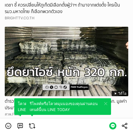
เดชา ชี้ ควรเปลี่ยนให้ภูเก็ตมีเลือกตั้งผู้ว่าฯ ถ้ามาจากแต่งตั้ง ใครเป็น
รมว.มหาดไทย ก็เลือกพวกตัวเอง
BRIGHTTV.CO.TH
วิดีโอ
ตำรวจทางหลวงอยุธยาฯ ร่วม ปส.ตรวจยึดยาไอซ์ หนัก 320 กก. มูลค่า
โควตมุมมองของคุณผ่านคอนเทนต์นี้บน
รีโพสต์หรือโควตมุมมองของคุณผ่านคอน
ประมาณ 38 ล้านบาท
LINE TODAY
เทนต์นี้บน LINE TODAY
สวพ.FM91