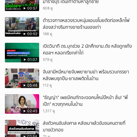
มาราชบุรี เดินเท้าตามหาลูกชาย
00:57
608 ดู
ตำรวจทางหลวงรวบหนุ่มแอบขโมยตัดท่อเหล็กไฟ
ส่องสว่างริมทางขายร้านของเก่า
00:52
166 ดู
เปิดวินาที ตร.บุกช่วย 2 นักศึกษาม.ดัง หลังถูกแก๊ง
คอลฯ หลอกเรียกค่าไถ่
01:07
579 ดู
จับสามีหนีหมายจับพยายามฆ่า พร้อมรวบภรรยา
หลังพบซุกปืน-ยาเสพติดในบ้าน
05:48
112 ดู
"ธัญญ่า" เผยมีคนทักจะเจอคนใหม่ปีหน้า ลั่น! "พี่
เป๊ก" หวงทุกคนในบ้าน
02:45
1,317 ดู
ส่งตัวคนขับส่งศาล หลังเมาแล้วขับชนคนตายที่
บางบัวทอง
02:54
71 ดู