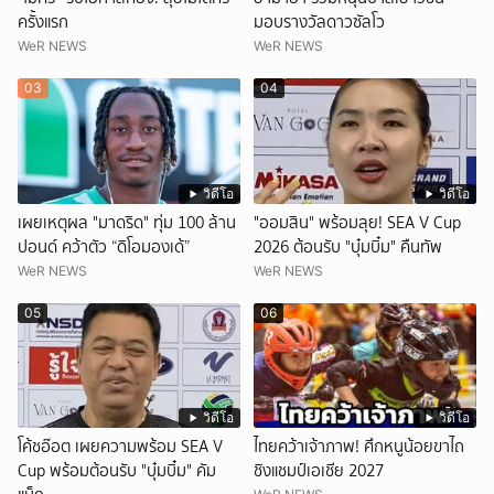
ครั้งแรก
มอบรางวัลดาวซัลโว
WeR NEWS
WeR NEWS
03
04
วิดีโอ
วิดีโอ
เผยเหตุผล "มาดริด" ทุ่ม 100 ล้าน
"ออมสิน" พร้อมลุย! SEA V Cup
ปอนด์ คว้าตัว “ดิโอมองเด้”
2026 ต้อนรับ "บุ๋มบิ๋ม" คืนทัพ
WeR NEWS
WeR NEWS
05
06
วิดีโอ
วิดีโอ
โค้ชอ๊อต เผยความพร้อม SEA V
ไทยคว้าเจ้าภาพ! ศึกหนูน้อยขาไถ
Cup พร้อมต้อนรับ "บุ๋มบิ๋ม" คัม
ชิงแชมป์เอเชีย 2027