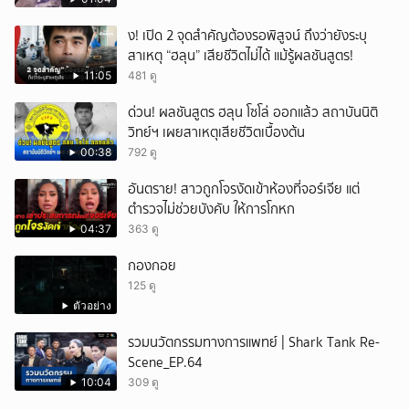
ึ้ง! เปิด 2 จุดสำคัญต้องรอพิสูจน์ ถึงว่ายังระบุ
สาเหตุ “ฮลุน” เสียชีวิตไม่ได้ แม้รู้ผลชันสูตร!
11:05
481 ดู
ด่วน! ผลชันสูตร ฮลุน โซโล่ ออกแล้ว สถาบันนิติ
วิทย์ฯ เผยสาเหตุเสียชีวิตเบื้องต้น
00:38
792 ดู
อันตราย! สาวถูกโจรงัดเข้าห้องที่จอร์เจีย แต่
ตำรวจไม่ช่วยบังคับ ให้การโกหก
04:37
363 ดู
กองกอย
125 ดู
ตัวอย่าง
รวมนวัตกรรมทางการแพทย์ | Shark Tank Re-
Scene_EP.64
10:04
309 ดู