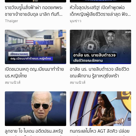
ราชวังบรูไนสั่งฟ้าผ่า ถอดยศพระ
หัวใจสุดประเสริฐ! เปิดคำพูดพ่อ
ชายาเจ้าชายอับดุล มาลิก ทันที
เด็กหญิงผู้เสียชีวิตรายล่าสุด ฟัง
อ้างพฤติกรรมกระทบพระเกียรติ
แล้วสะเทือนใจมาก
Thaiger
มุมข่าว
ราชวงศ์
เปิดชนวนเหตุ ดญ.เมียนมาทำร้าย
อาลัย นร. นายสิบตำรวจ เสียชีวิต
นร.หญิงไทย
ขณะฝึกงาน รู้สาเหตุยิ่งเศร้า
สยามนิวส์
สยามนิวส์
ลูกชาย โจ ไบเดน อดีตปธน.สหรัฐ
ทนกระแสไม่ไหว AGT ลัดคิว ปล่อย