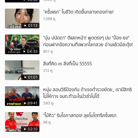
“ครั้งแรก” ในชีวิต เกิดขึ้นกลางกองถ่าย!
1,568 ดู
01:13
"บุ๋ม ปนัดดา" ตีแสกหน้า! พูดตรงๆ ปม "ป๋อง-ธง"
ก่อนฝากข้อความถึงพวกโลกสวย อ่านแล้วมีสะดุ้ง!
04:35
601 ดู
สิ่งที่คิด vs สิ่งที่เป็น 55555
212 ดู
01:01
หนุ่ม สอนวิธีป้องกัน ถ้าเจอตำรวจยัดย_ เรามีสิทธิ
ไม่ให้การ จนท.ทำอะไรมั่วซั่วไม่ได้
09:41
383 ดู
"ไม้คิว" รับโอกาสทอง! ลุยโมโตทรีครั้งแรก
98 ดู
02:10