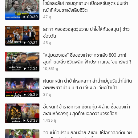
ไขข้อสงสัย! กรมอุทยานฯ เปิดผลชันสูตร ปมเจ้า
หน้าที่ห้วยขาแข้งเสียชีวิต
00:39
47 ดู
สภาฯ คอซอวอสุดวุ่นวาย ปาไข่ใส่กันชุลมุน | ข่าว
ช่องวัน
02:37
45 ดู
“หนุ่มดวงเฮง” ซื้อของเก่าจากซาเล้ง 800 บาท!
สุดท้ายตะลึง ชีวิตพลิก ฟ้าประทานเจอ“ขุมทรัพย์”!
12:04
10,861 ดู
ฝนตกหนัก น้ำป่าไหลหลาก ลำน้ำแม่ปูนรับน้ำไม่ทัน
อพยพชาวบ้าน ม.9 ต.เวียง อ.เวียงป่าเป้า
05:39
37 ดู
อึ้งหนัก! ข้าราชการเกษียณทุ่ม 4 ล้าน ซื้อของเก่า
สะสมหวังลงทุน สุดท้ายเจอความจริงช็อก
03:38
1,435 ดู
จอนนี่มือปราบ ยอมจ่าย 2 แสน ให้โอกาสอดีตมวย