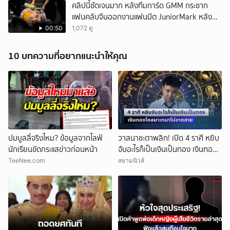
คลิปนี้ชัดเจนมาก หลังทีมการ์ด GMM กระชาก
แฟนคลับจีนออกงานแฟนมีต JuniorMark หลัง
ฝ่าฝืนกติกาจองคิว
00:50
1,072 ดู
10 บทความที่อยากแนะนำให้คุณ
ปมบูลลี่จริงไหม? ข้อมูลจากไลฟ์
วาสนาชะตาพลิก! เปิด 4 ราศี หยิบ
นักเรียนขัดกระแสข่าวก่อนหน้า
จับอะไรก็เป็นเงินเป็นทอง เงินทอง
ไหลมาเทมาไม่ขาดสาย
TeeNee.com
สยามนิวส์