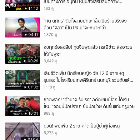
เป็นทางการ อนุทิน หนุนส่งเสริมสันติภาพ
เสถียรภาพชายแดน
14:13
163 ดู
"กัน นภัทร" ติดใจสายมัทฉะ เล็งเปิดร้านจริงจัง
ส่วน "ฐิสา" เป็น PR น่าจะเหมาะกว่า
04:11
1,370 ดู
จบทุกข้อสงสัย! ทูตจีนพูดแล้ว กรณีข่าว ส่งอาวุธ
ให้กัมพูชา
00:29
9,642 ดู
เสียชีวิตเพิ่ม นักเรียนหญิง วัย 12 ปี จากเหตุ
รุนแรง ในโรงเรียนเทพศิรินทร์ นนทบุรี รวมดับแล้ว
9 ราย
01:32
1,118 ดู
ชีวิตพลิก! "อำนาจ รื่นเริง" อดีตแชมป์โลก ได้เริ่ม
ใหม่ "จอนนี่มือปราบ" ยื่นมือช่วย ดันขึ้นแท่นครูมวย
10:01
963 ดู
ด่วน! พบเพิ่ม 2 ราย คาดเป็นปู่ย่าผู้ก่อเหตุ
5,273 ดู
01:04