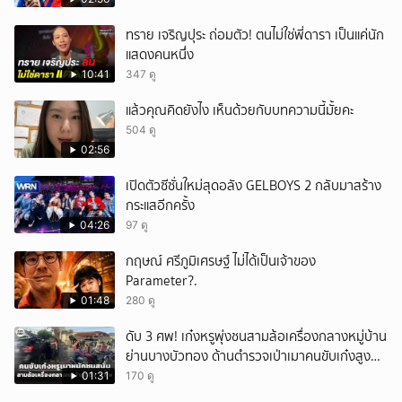
ทราย เจริญปุระ ถ่อมตัว! ตนไม่ใช่พี่ดารา เป็นแค่นัก
แสดงคนหนึ่ง
10:41
347 ดู
แล้วคุณคิดยังไง เห็นด้วยกับบทความนี้มั้ยคะ
504 ดู
02:56
เปิดตัวซีซั่นใหม่สุดอลัง GELBOYS 2 กลับมาสร้าง
กระแสอีกครั้ง
04:26
97 ดู
กฤษณ์ ศรีภูมิเศรษฐ์ ไม่ได้เป็นเจ้าของ
Parameter?.
01:48
280 ดู
ดับ 3 ศพ! เก๋งหรูพุ่งชนสามล้อเครื่องกลางหมู่บ้าน
ย่านบางบัวทอง ด้านตำรวจเป่าเมาคนขับเก๋งสูงถึง
152 มิลลิกรัมเปอร์เซ็นต์
01:31
170 ดู