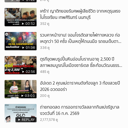
เศร้า! ญาติทยอยรับศพผู้เสียชีวิต จากเหตุรุนแรง
ในโรงเรียน เทพศิรินทร์ นนทบุรี
00:52
352 ดู
รวบคาหน้างาน! จอมโจรตัดสายไฟทางหลวง ก่อ
เหตุกว่า 50 ครั้ง เป็นเหตุให้ถนนมือ รถชนเจ็บตาย
หลายสิบราย เสียหายราว 10 ล้าน
01:36
336 ดู
ตุรกีขุดพบรูปปั้นหินอ่อนโบราณอายุ 2,500 ปี
สภาพสมบูรณ์ในเมืองซาร์เดส ชี้สะท้อนวัฒนธรรม
ลิเดีย
02:56
485 ดู
อัปเดต 2 คุณแม่ดาราคนดังท้องลูก 3 ท้องสวยปี
2026 อวดออร่า
03:03
200 ดู
ถ่ายทอดสด การออกรางวัลสลากกินแบ่งรัฐบาล
งวดวันที่ 16 ก.ค. 2569
REPLAY
2,177,578 ดู