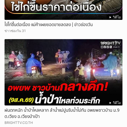
วิดีโอ
ไข่ไก่ขึ้นต่อเนื่อง แม่ค้าเผยยอดขายลดลง | ข่าวช่องวัน
ข่าวช่องวัน 31
วิดีโอ
ฝนตกหนัก น้ำป่าไหลหลาก ลำน้ำแม่ปูนรับน้ำไม่ทัน อพยพชาวบ้าน ม.9
ต.เวียง อ.เวียงป่าเป้า
BRIGHTTV.CO.TH