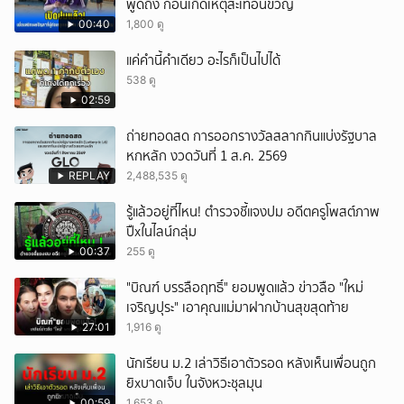
พูดถึง ก่อนเกิดเหตุสะเทือนขวัญ
00:40
1,800 ดู
แค่คำนี้คำเดียว อะไรก็เป็นไปได้
538 ดู
02:59
ถ่ายทอดสด การออกรางวัลสลากกินแบ่งรัฐบาล
หกหลัก งวดวันที่ 1 ส.ค. 2569
REPLAY
2,488,535 ดู
รู้แล้วอยู่ที่ไหน! ตำรวจชี้แจงปม อดีตครูโพสต์ภาพ
ปืxในไลน์กลุ่ม
00:37
255 ดู
"บิณฑ์ บรรลือฤทธิ์" ยอมพูดแล้ว ข่าวลือ "ใหม่
เจริญปุระ" เอาคุณแม่มาฝากบ้านสุขสุดท้าย
27:01
1,916 ดู
นักเรียน ม.2 เล่าวิธีเอาตัวรอด หลังเห็นเพื่อนถูก
ยิxบาดเจ็บ ในจังหวะชุลมุน
00:59
1,653 ดู