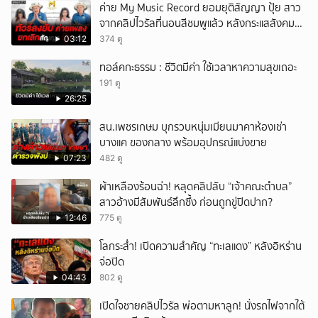
ค่าย My Music Record ยอมยุติสัญญา ปุ้ย สาว
จากคลิปไวรัลที่นอนสีชมพูแล้ว หลังกระแสสังคม
และคนในวงการวิจารณ์เรื่องความเหมาะสม
03:12
374 ดู
ทอล์คกะธรรม : ชีวิตมีค่า ใช้เวลาหาความสุขเถอะ
191 ดู
26:25
สน.เพชรเกษม บุกรวบหนุ่มเมียนมาคาห้องเช่า
บางแค ของกลาง พร้อมอุปกรณ์แบ่งขาย
07:23
482 ดู
ผ้าเหลืองร้อนฉ่า! หลุดคลิปลับ “เจ้าคณะตำบล”
สาวอ้างมีสัมพันธ์ลึกซึ้ง ก่อนถูกขู่ปิดปาก?
12:46
775 ดู
โลกระส่ำ! เปิดความสำคัญ “ทะเลแดง” หลังอิหร่าน
จ่อปิด
04:43
802 ดู
เปิดใจชายคลิปไวรัล พ่อตามหาลูก! นั่งรถไฟจากใต้