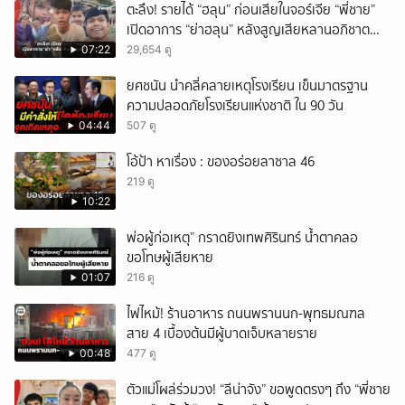
ตะลึง! รายได้ “ฮลุน” ก่อนเสียในจอร์เจีย “พี่ชาย”
เปิดอาการ “ย่าฮลุน” หลังสูญเสียหลานอภิชาต
บุตร!
07:22
29,654 ดู
ยศชนัน นำคลี่คลายเหตุโรงเรียน เข็นมาตรฐาน
ความปลอดภัยโรงเรียนแห่งชาติ ใน 90 วัน
04:44
507 ดู
โอ้ป้า หาเรื่อง : ของอร่อยลาซาล 46
219 ดู
10:22
พ่อผู้ก่อเหตุ” กราดยิงเทพศิรินทร์ น้ำตาคลอ
ขอโทษผู้เสียหาย
01:07
216 ดู
ไฟไหม้! ร้านอาหาร ถนนพรานนก-พุทธมณฑล
สาย 4 เบื้องต้นมีผู้บาดเจ็บหลายราย
00:48
477 ดู
ตัวแม่โผล่ร่วมวง! “ลีน่าจัง” ขอพูดตรงๆ ถึง “พี่ชาย