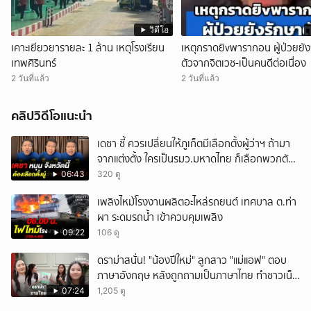
วิดีโอ
เคาะเยียวยารายละ 1 ล้าน เหตุโรงเรียน
เหตุกราดยิvพารากอน ผู้ป่วยยัง
เทพศิรินทร์
ตัวจากจิตเวช-เป็นคนดีต่อเนื่อง
2 วันที่แล้ว
2 วันที่แล้ว
คลิปวิดีโอแนะนำ
เดชา ชี้ ควรเปลี่ยนให้ภูเก็ตมีเลือกตั้งผู้ว่าฯ ถ้ามา
จากแต่งตั้ง ใครเป็นรมว.มหาดไทย ก็เลือกพวกตัว
เอง
06:43
320 ดู
เพลิงไหม้โรงงานผลิตอะไหล่รถยนต์ เทศบาล ต.ท่า
ผา ระดมรถน้ำ เข้าควบคุมเพลิง
09:22
106 ดู
ดราม่าสนั่น! "น้องปีใหม่" ลูกสาว "แม่แอฟ" ตอบ
ภาษาอังกฤษ หลังถูกถามเป็นภาษาไทย ทำชาวเน็ต
ถกสนั่น!
07:24
1,205 ดู