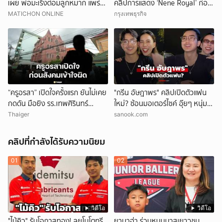
เผย พ่อมะเร็งต่อมลูกหมาก แพร่
คลิปการแสดง ‘Nene Royal’ ก่อน
ลามไปอวัยวะอื่น สุดเจ็บปวด
กำหนด
MATICHON ONLINE
กรุงเทพธุรกิจ
“ครูอรสา” เปิดใจครั้งแรก ยันไม่เคย
"กรีน อัษฎาพร" คลิปเปิดตัวแฟน
กดดัน มือยิง รร.เทพศิรินทร์
ใหม่? ซ้อนมอเตอร์ไซค์ อุ๊ยๆ หนุ่ม
นนทบุรี
หน้าคุ้นๆ
Thaiger
sanook.com
คลิปที่กำลังได้รับความนิยม
01
02
วิดีโอ
วิดีโอ
"ไม้คิว" รับโอกาสทอง! ลุยโมโตทรี
ยามาฮ่า ร่วมหนุนบาสเยาวชน