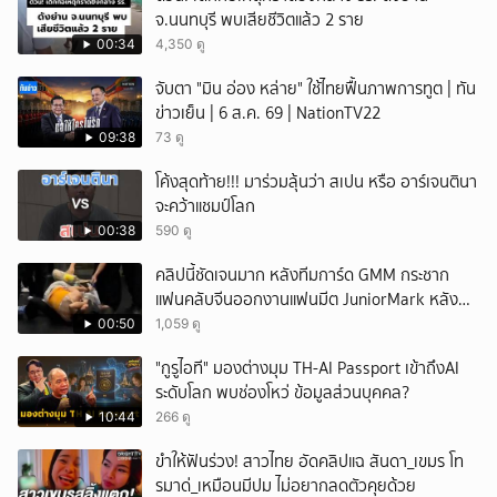
จ.นนทบุรี พบเสียชีวิตแล้ว 2 ราย
00:34
4,350 ดู
จับตา "มิน อ่อง หล่าย" ใช้ไทยฟื้นภาพการทูต | ทัน
ข่าวเย็น | 6 ส.ค. 69 | NationTV22
09:38
73 ดู
โค้งสุดท้าย!!! มาร่วมลุ้นว่า สเปน หรือ อาร์เจนตินา
จะคว้าแชมป์โลก
00:38
590 ดู
คลิปนี้ชัดเจนมาก หลังทีมการ์ด GMM กระชาก
แฟนคลับจีนออกงานแฟนมีต JuniorMark หลัง
ฝ่าฝืนกติกาจองคิว
00:50
1,059 ดู
"กูรูไอที" มองต่างมุม TH-AI Passport เข้าถึงAI
ระดับโลก พบช่องโหว่ ข้อมูลส่วนบุคคล?
10:44
266 ดู
ขำให้ฟันร่วง! สาวไทย อัดคลิปแฉ สันดา_เขมร โท
รมาด่_เหมือนมีปม ไม่อยากลดตัวคุยด้วย