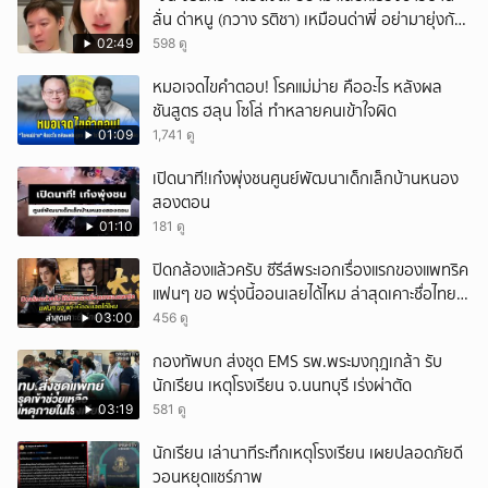
ลั่น ด่าหนู (กวาง รติชา) เหมือนด่าพี่ อย่ามายุ่งกับ
คนของผม จบ!!!
02:49
598 ดู
หมอเจดไขคำตอบ! โรคแม่ม่าย คืออะไร หลังผล
ชันสูตร ฮลุน โซโล่ ทำหลายคนเข้าใจผิด
01:09
1,741 ดู
เปิดนาที!เก๋งพุ่งชนศูนย์พัฒนาเด็กเล็กบ้านหนอง
สองตอน
01:10
181 ดู
ปิดกล้องแล้วครับ ซีรีส์พระเอกเรื่องแรกของแพทริค
แฟนๆ ขอ พรุ่งนี้ออนเลยได้ไหม ล่าสุดเคาะชื่อไทย
แล้ว
03:00
456 ดู
กองทัพบก ส่งชุด EMS รพ.พระมงกุฎเกล้า รับ
นักเรียน เหตุโรงเรียน จ.นนทบุรี เร่งผ่าตัด
03:19
581 ดู
นักเรียน เล่านาทีระทึกเหตุโรงเรียน เผยปลอดภัยดี
วอนหยุดแชร์ภาพ