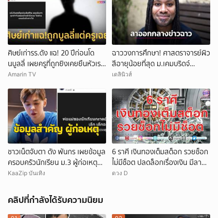
ศิษย์เก่ารร.ดัง แฉ! 20 ปีก่อนโด
ฉาววงการศึกษา! ศาสตราจารย์ผิว
นบูลลี่ เผยครูที่ถูกยิงเคยยืนหัวเราะ
สีอายุน้อยที่สุด ม.เคมบริดจ์
ใส่
ประกาศลาออกหลังเผชิญข้อกล่าว
Amarin TV
เดลินิวส์
หาคัดลอกผลงาน
ชาวเน็ตจับตา ดัง พันกร เผยข้อมูล
6 ราศี เงินทองเต็มสต็อก รวยช็อก
ครอบครัวนักเรียน ม.3 ผู้ก่อเหตุ
ไม่มีช็อต ปลดล็อกเรื่องเงิน มีลาภ
และที่มาอาวุธ
ลอยจ่อคิว
KaaZip บันเทิง
ดวง D
คลิปที่กำลังได้รับความนิยม