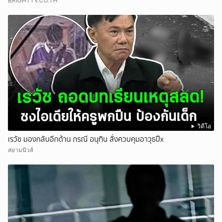
BRIGHTTV.CO.TH
วิดีโอ
เรวัช มองกลับอีกด้าน กรณี อนุทิน สั่งควบคุมอาวุธปืx
สยามนิวส์