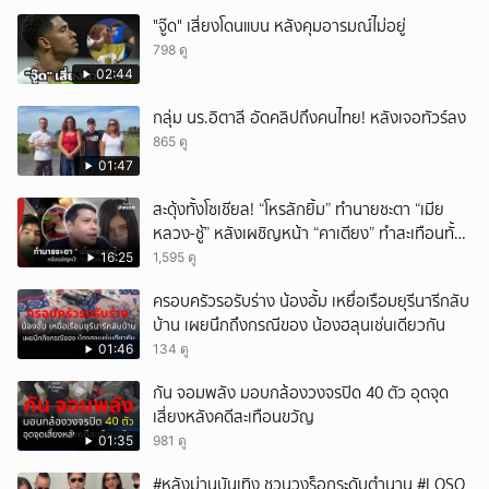
ยกเลิก
"จู๊ด" เสี่ยงโดนแบน หลังคุมอารมณ์ไม่อยู่
798 ดู
02:44
กลุ่ม นร.อิตาลี อัดคลิปถึงคนไทย! หลังเจอทัวร์ลง
865 ดู
01:47
สะดุ้งทั้งโซเชียล! “โหรลักยิ้ม” ทำนายชะตา “เมีย
หลวง-ชู้” หลังเผชิญหน้า “คาเตียง” ทำสะเทือนทั้ง
ประเทศ
16:25
1,595 ดู
ครอบครัวรอรับร่าง น้องอั้ม เหยื่อเรือมยุรีนารีกลับ
บ้าน เผยนึกถึงกรณีของ น้องฮลุนเช่นเดียวกัน
01:46
134 ดู
กัน จอมพลัง มอบกล้องวงจรปิด 40 ตัว อุดจุด
เสี่ยงหลังคดีสะเทือนขวัญ
01:35
981 ดู
#หลังม่านบันเทิง ชวนวงร็อกระดับตำนาน #LOSO