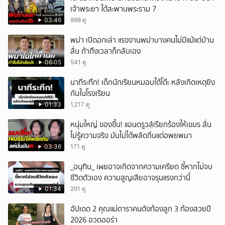
เจ้าพระยา ใต้สะพานพระราม 7
03:46
998 ดู
พม่า เปิดอกเล่า แรงงานพม่าบางคนไม่มีแม้แต่บ้าน
ลั่น ถ้าถึงเวลาก็กลับเอง
06:05
541 ดู
นาทีระทึก! เด็กนักเรียนหมอบใต้โต๊ะ หลังเกิดเหตุยิง
กันในโรงเรียน
01:33
1,217 ดู
หนุ่มใหญ่ ของขึ้น! แอนดรูวส์เรียกร้องให้เขมร ลั่น
ไม่รู้ความจริง มันไม่ได้พลัดถิ่นแต่อพยพมา
03:36
171 ดู
_อนุทิน_ เผยอาจเกิดจากความเครียด ชี้หากไม่จบ
ชีวิตตัวเอง ความสูญเสียอาจรุนแรงกว่านี้
01:34
291 ดู
อัปเดต 2 คุณแม่ดาราคนดังท้องลูก 3 ท้องสวยปี
2026 อวดออร่า