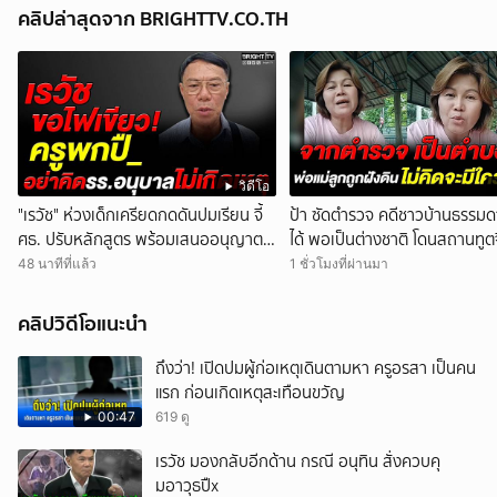
คลิปล่าสุดจาก BRIGHTTV.CO.TH
วิดีโอ
"เรวัช" ห่วงเด็กเครียดกดดันปมเรียน จี้
ป้า ซัดตำรวจ คดีชาวบ้านธรรมดา
ศธ. ปรับหลักสูตร พร้อมเสนออนุญาต
ได้ พอเป็นต่างชาติ โดนสถานทูตจี
ครูพกปื_ระงับเหตุ
เลย
48 นาทีที่แล้ว
1 ชั่วโมงที่ผ่านมา
คลิปวิดีโอแนะนำ
ถึงว่า! เปิดปมผู้ก่อเหตุเดินตามหา ครูอรสา เป็นคน
แรก ก่อนเกิดเหตุสะเทือนขวัญ
00:47
619 ดู
เรวัช มองกลับอีกด้าน กรณี อนุทิน สั่งควบคุ
มอาวุธปืx