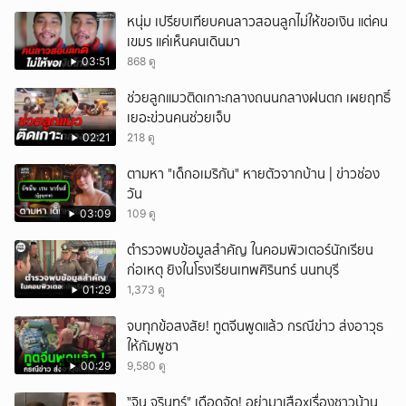
หนุ่ม เปรียบเทียบคนลาวสอนลูกไม่ให้ขอเงิน แต่คน
เขมร แค่เห็นคนเดินมา
03:51
868 ดู
ช่วยลูกแมวติดเกาะกลางถนนกลางฝนตก เผยฤทธิ์
เยอะข่วนคนช่วยเจ็บ
02:21
218 ดู
ตามหา "เด็กอเมริกัน" หายตัวจากบ้าน | ข่าวช่อง
วัน
03:09
109 ดู
ตำรวจพบข้อมูลสำคัญ ในคอมพิวเตอร์นักเรียน
ก่อเหตุ ยิงในโรงเรียนเทพศิรินทร์ นนทบุรี
01:29
1,373 ดู
จบทุกข้อสงสัย! ทูตจีนพูดแล้ว กรณีข่าว ส่งอาวุธ
ให้กัมพูชา
00:29
9,580 ดู
ั่"จิน จรินทร์" เดือดจัด! อย่ามาเสือxเรื่องชาวบ้าน