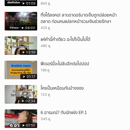
01:09
845 ดู
ทิ้งได้ลงคอ! ลาบราดอร์บาดเจ็บถูกปล่อยหน้า
ตลาด ก่อนคนแปลกหน้ารวมเงินช่วยรักษา
04:00
425 ดู
แค่คำนี้คำเดียว อะไรก็เป็นไปได้
480 ดู
02:59
ฟีเจอร์นี้จะไม่ลับอีกต่อไปปปป
199 ดู
01:17
ใครเป็นเหมือนกันบ้างงงง
133 ดู
02:34
6 อารมณ์? กับนักแข่ง EP.1
345 ดู
01:50