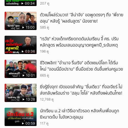
00:34
207 ดู
ตัวแม่โผล่ร่วมวง! “ลีน่าจัง” ขอพูดตรงๆ ถึง “พี่ชาย
ฮลุน” หลังรู้ “ผลชันสูตร” น้องชาย!
15:00
585 ดู
"เรวัช" ห่วงเด็กเครียดกดดันปมเรียน จี้ ศธ. ปรับ
หลักสูตร พร้อมเสนออนุญาตครูพกปื_ระงับเหตุ
03:36
196 ดู
ชีวิตพลิก! "อำนาจ รื่นเริง" อดีตแชมป์โลก ได้เริ่ม
ใหม่ "จอนนี่มือปราบ" ยื่นมือช่วย ดันขึ้นแท่นครูมวย
10:01
665 ดู
ยิ่งรู้ยิ่งจุก! เปิดของสำคัญ “ชิ้นเดียว” ที่จอเจียร์ ไม่
ส่งกลับพร้อมร่าง “ฮลุน โซโล่” หลังถึงแผ่นดินไทย!
13:28
12,768 ดู
นักเรียน ม.2 เล่าวิธีเอาตัวรอด หลังเห็นเพื่อนถูก
ยิxบาดเจ็บ ในจังหวะชุลมุน
00:59
117 ดู