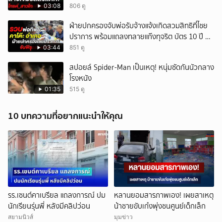
03:08
806 ดู
ฝ่ายปกครองจับพ่อรับจ้างแจ้งเกิดสวมสิทธิที่ไชย
ปราการ พร้อมแถลงทลายแก๊งทุจริต บัตร 10 ปี ที่
แม่สอด
03:44
851 ดู
สปอยล์ Spider-Man เป็นเหตุ! หนุ่มซัดกันนัวกลาง
โรงหนัง
01:35
515 ดู
10 บทความที่อยากแนะนำให้คุณ
รร.เซนต์คาเบรียล แถลงการณ์ ปม
หลานยอมสารภาพเอง! เผยสาเหตุ
นักเรียนรุ่นพี่ หลังมีคลิปว่อน
น้าชายขับเก๋งพุ่งชนศูนย์เด็กเล็ก
สยามนิวส์
มุมข่าว