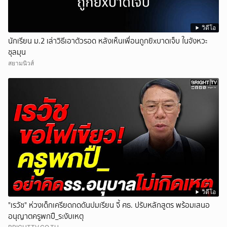
วิดีโอ
นักเรียน ม.2 เล่าวิธีเอาตัวรอด หลังเห็นเพื่อนถูกยิxบาดเจ็บ ในจังหวะ
ชุลมุน
สยามนิวส์
วิดีโอ
"เรวัช" ห่วงเด็กเครียดกดดันปมเรียน จี้ ศธ. ปรับหลักสูตร พร้อมเสนอ
อนุญาตครูพกปื_ระงับเหตุ