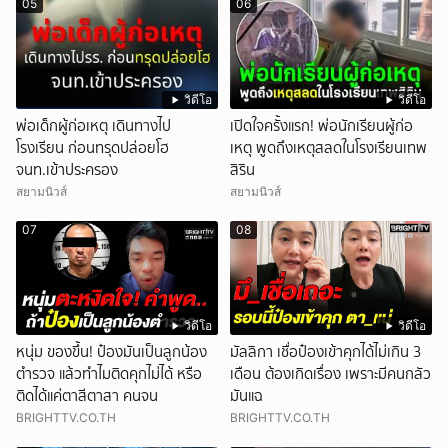
05
06
วิดีโอ
วิดีโอ
พ่อเด็กผู้ก่อเหตุ เดินทางไป
เปิดใจครั้งแรก! พ่อนักเรียนผู้ก่อ
โรงเรียน ก่อนทรุดปล่อยโฮ
เหตุ พูดถึงเหตุสลดในโรงเรียนเทพ
จนท.เข้าประครอง
สิริน
สยามนิวส์
สยามนิวส์
07
08
วิดีโอ
วิดีโอ
หนุ่ม ของขึ้น! ป๋องมันเป็นลูกน้อง
มัลลิกา เชื่อป๋องเข้าคุกได้ไม่เกิน 3
ตำรวจ แล้วทำไมติดคุกไม่ได้ หรือ
เดือน ต้องเกิดเรื่อง เพราะมีคนกลัว
ติดได้แค่ตาสีตาสา คนจน
มันแฉ
BRIGHTTV.CO.TH
BRIGHTTV.CO.TH