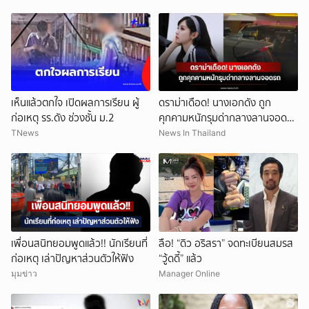
เห็นแล้วตกใจ เปิดผลการเรียน ผู้
ดราม่าเดือด! นางเอกดัง ถูก
ก่อเหตุ รร.ดัง ช่วงชั้น ม.2
คุกคามหนักรุมด่ากลางลานจอดรถ
(ข่าวต่างประเทศ)
TNews
News In Thailand
เพื่อนสนิทยอมพูดแล้ว!! นักเรียนที่
ลือ! “ดิว อริสรา” จดทะเบียนสมรส
ก่อเหตุ เล่าปัญหาส่วนตัวให้ฟัง
“วู้ดดี้” แล้ว
มุมข่าว
Manager Online