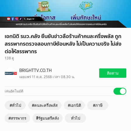
เอกนิติ รมว.คลัง ยืนยันข่าวลือร้านค้าคนละครึ่งพลัส ถูก
สรรพากรตรวจสอบภาษีย้อนหลัง ไม่เป็นความจริง ไม่ส่ง
ต่อให้สรรพากร
138 ดู
BRIGHTTV.CO.TH
ติดตาม
เผยแพร่ 11 ต.ค. 2568 เวลา 08.30 น.
เล่นอัตโนมัติ
#ทั่วไป
#คนละครึ่งพลัส
#เอกนิติ
#ภาษี
#สรรพากร
#ีรัฐมนตรีคลัง
ทั่วไป