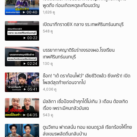
พูดถึง ก่อนเกิดเหตุสะเทือนขวัญ
00:40
1,626 ดู
เปิดนาทีกราดยิX กลาง รร.เทพศิรินทร์นนทบุรี
548 ดู
00:22
บรรยากาศญาติรับร่างงรองผอ.โรงเรียน
เทพศิรินทร์นนทบุรี
02:24
130 ดู
ช็อก! "เต้ ดราก้อนไฟว์" เสียชีวิตแล้ว ยิ่งเศร้า! เปิด
โพสต์สุดท้ายก่อนจากไป
05:41
4,036 ดู
มัลลิกา เชื่อป๋องเข้าคุกได้ไม่เกิน 3 เดือน ต้องเกิด
เรื่อง เพราะมีคนกลัวมันแฉ
04:35
543 ดู
ตูนวีแกน ฟาดสนั่น ทอม แอนดรูวส์ เรียกร้องให้ไทย
ส่งเขมรพลัดถิ่นกลับบ้าน