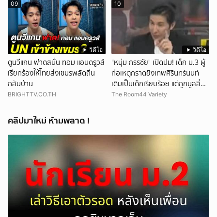
09
10
วิดีโอ
วิดีโอ
ตูนวีแกน ฟาดสนั่น ทอม แอนดรูวส์
"หนุ่ม กรรชัย" เปิดปม! เด็ก ม.3 ผู้
เรียกร้องให้ไทยส่งเขมรพลัดถิ่น
ก่อเหตุกราดยิงเทพศิรินทร์นนท์
กลับบ้าน
เดิมเป็นเด็กเรียบร้อย แต่ถูกบูลลี่
หนัก คาดแรงกดดันสะสมกลายเป็น
BRIGHTTV.CO.TH
The Room44 Variety
แรงแค้น จนก่อเหตุสลด
คลิปมาใหม่ ห้ามพลาด !