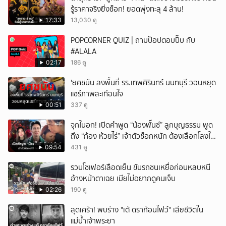
รู้ราคาจริงยิ่งช็อก! ยอดพุ่งทะลุ 4 ล้าน!
17:33
13,030 ดู
POPCORNER QUIZ | ถามป็อปตอบปั๊บ กับ
#ALALA
02:17
186 ดู
'ยศชนัน ลงพื้นที่ รร.เทพศิรินทร์ นนทบุรี วอนหยุด
แชร์ภาพสะเทือนใจ
00:51
337 ดู
จุกในอก! เปิดคำพูด “น้องพั๊นซ์” ลูกบุญธรรม พูด
ถึง “ก้อง ห้วยไร่” เจ้าตัวช็อกหนัก ต้องเลือกโลงให้
ลูก!
09:54
431 ดู
รวบโชเฟอร์เลือดเย็น ขับรถชนเหยื่อก่อนหลบหนี
อ้างหน้าตาเฉย เมียไม่อยากดูคนเจ็บ
02:26
190 ดู
สุดเศร้า! พบร่าง "เต้ ดราก้อนไฟว์" เสียชีวิตใน
แม่น้ำเจ้าพระยา