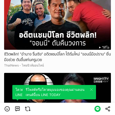
วิดีโอ
ชีวิตพลิก! "อำนาจ รื่นเริง" อดีตแชมป์โลก ได้เริ่มใหม่ "จอนนี่มือปราบ" ยื่น
มือช่วย ดันขึ้นแท่นครูมวย
ThaiNews - ไทยนิวส์ออนไลน์
โควตมุมมองของคุณผ่านคอนเทนต์นี้บน
รีโพสต์หรือโควตมุมมองของคุณผ่านคอน
LINE TODAY
เทนต์นี้บน LINE TODAY