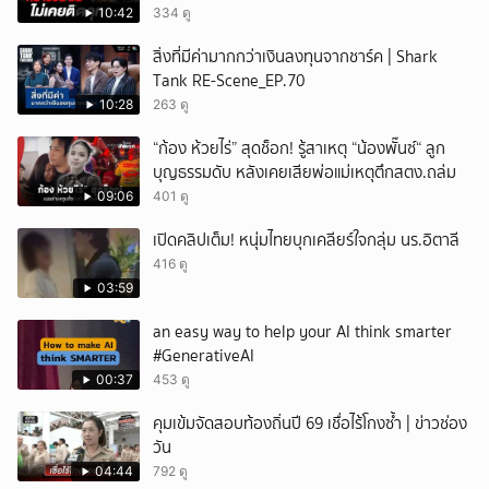
10:42
334 ดู
สิ่งที่มีค่ามากกว่าเงินลงทุนจากชาร์ค | Shark
Tank RE-Scene_EP.70
10:28
263 ดู
“ก้อง ห้วยไร่” สุดช็อก! รู้สาเหตุ “น้องพั๊นซ์“ ลูก
บุญธรรมดับ หลังเคยเสียพ่อแม่เหตุตึกสตง.ถล่ม
09:06
401 ดู
เปิดคลิปเต็ม! หนุ่มไทยบุกเคลียร์ใจกลุ่ม นร.อิตาลี
416 ดู
03:59
an easy way to help your AI think smarter
#GenerativeAI
00:37
453 ดู
คุมเข้มจัดสอบท้องถิ่นปี 69 เชื่อไร้โกงซ้ำ | ข่าวช่อง
วัน
04:44
792 ดู