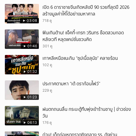
เปิด 6 ดาราชายจีนเกิดหลังปี 90 รวยที่สุดปี 2026
สร้างมูลค่าให้ได้อย่างมหาศาล
03:08
718 ดู
ฟินเกินต้าน! แจ็คกี้-เกรท วรินทร ช็อตสวมกอด
หลังเวที หลุดแคปชั่นชวนคิด
01:46
301 ดู
เกาหลีเหนือแนะกิน “ซุปเนื้อสุนัข” คลายร้อน
102 ดู
01:32
ประกาศตามหา “เต้ ดราก้อนไฟว์”
229 ดู
01:23
ฝนตกถนนลื่น กระบะตู้ทึบพุ่งเข้าร้านชาบู | ข่าวช่อง
วัน
06:13
176 ดู
ด่วน! เด็กก่อเหตุกราดยิงกลาง รร. ดังย่าน