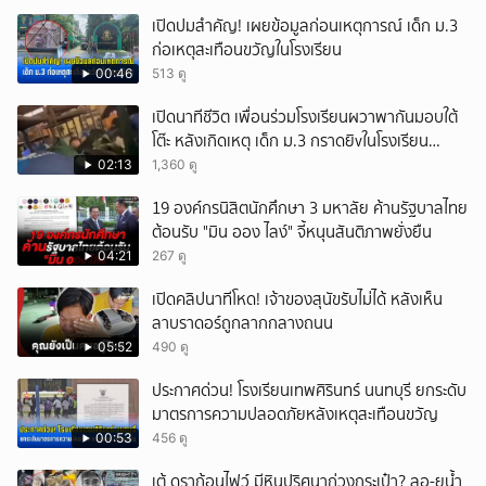
เปิดปมสำคัญ! เผยข้อมูลก่อนเหตุการณ์ เด็ก ม.3
ก่อเหตุสะเทือนขวัญในโรงเรียน
00:46
513 ดู
เปิดนาทีชีวิต เพื่อนร่วมโรงเรียนผวาพากันมอบใต้
โต๊ะ หลังเกิดเหตุ เด็ก ม.3 กราดยิvในโรงเรียน
เทพศิรินทร์นนท์ แบบไม่เลือกหน้า เสียงปืนดังสนั่น
02:13
1,360 ดู
หวั่นไหว
19 องค์กรนิสิตนักศึกษา 3 มหาลัย ค้านรัฐบาลไทย
ต้อนรับ "มิน ออง ไลง์" จี้หนุนสันติภาพยั่งยืน
04:21
267 ดู
เปิดคลิปนาทีโหด! เจ้าของสุนัขรับไม่ได้ หลังเห็น
ลาบราดอร์ถูกลากกลางถนน
05:52
490 ดู
ประกาศด่วน! โรงเรียนเทพศิรินทร์ นนทบุรี ยกระดับ
มาตรการความปลอดภัยหลังเหตุสะเทือนขวัญ
00:53
456 ดู
เต้ ดราก้อนไฟว์ มีหินปริศนาถ่วงกระเป๋า? ลอ-ยน้ำ