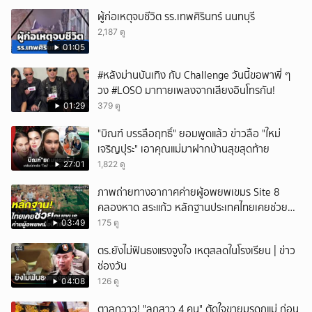
ผู้ก่อเหตุจบชีวิต รร.เทพศิรินทร์ นนทบุรี
2,187 ดู
01:05
#หลังม่านบันเทิง กับ Challenge วันนี้ขอพาพี่ ๆ
วง #LOSO มาทายเพลงจากเสียงอินโทรกัน!
01:29
379 ดู
"บิณฑ์ บรรลือฤทธิ์" ยอมพูดแล้ว ข่าวลือ "ใหม่
เจริญปุระ" เอาคุณแม่มาฝากบ้านสุขสุดท้าย
27:01
1,822 ดู
ภาพถ่ายทางอากาศค่ายผู้อพยพเขมร Site 8
คลองหาด สระแก้ว หลักฐานประเทศไทยเคยช่วยคน
เขมร
03:49
175 ดู
ตร.ยังไม่ฟันธงแรงจูงใจ เหตุสลดในโรงเรียน | ข่าว
ช่องวัน
04:08
126 ดู
ตาลุกวาว! "ลูกสาว 4 คน" ตัดใจขายมรดกแม่ ก่อน