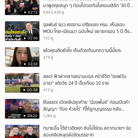
มาพูดคุยสนุก ๆ ก่อนไปเจอกันในคอนเสิร์ต '30 ปี
LOSO นานเท่าไรก็รอ'
02:12
6,642,426 ดู
จุลพันธ์ รมว.แรงงาน เตรียมชง ครม. เห็นชอบ
MOU ไทย-เมียนมา ฉบับใหม่ ขยายกรอบ 5 ปี ดึง
แรงงานเข้าระบบ
02:56
732 ดู
แล้วคุณคิดยังไง เห็นด้วยกับบทความนี้มั้ยคะ
479 ดู
02:56
สลด! ฟ้าผ่ากลางสนามบอล คร่าชีวิต "ซอฟวัน
อาแว" แข้งวัย 24 ปี เจ็บเกือบ 10 ราย
00:38
413 ดู
ยิ่งสลด! เปิดคลิปสุดท้าย “น้องพั้นช์” ก่อนเปิดคำ
สัญญา “ก้อง ห้วยไร่” ที่ให้ลูกบุญธรรม หลัง
ลาโลก!
09:20
1,284 ดู
ทนายอั๋น โต้ข่าวติดคุก ยันไม่ใช่ตน สภาทนายฯ จ่อ
สอบคลิปหลุดส่อขัดมรรยาท