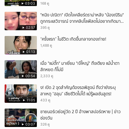
03:03
168 ดู
"หนิง ปณิตา" เปิดใจเคลียร์ดราม่าหลัง "น้องณิริน"
ถูกกระแสวิจารณ์ จากคลิปไลฟ์สดไม่อยากเกิดมา
หน้าเหมือนพ่อ
02:57
395 ดู
“ครั้งแรก” ในชีวิต เกิดขึ้นกลางกองถ่าย!
1,488 ดู
01:13
เมื่อ "แม่ตั๊ก" มาเยี่ยม "เจ๊ใหญ่" ถึงเตียง แม้น้ำตา
สักหยด ก็ไม่มี
00:54
2,333 ดู
ึ้ง! เปิด 2 จุดสำคัญต้องรอพิสูจน์ ถึงว่ายังระบุ
สาเหตุ “ฮลุน” เสียชีวิตไม่ได้ แม้รู้ผลชันสูตร!
11:05
433 ดู
ชายนอร์เวย์อยู่วัด 2 ปี อ้างพาสปอร์ตหาย | ข่าว
ช่องวัน
03:07
326 ดู