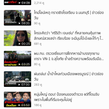
04:28
2,214 ดู
ไทม์ไลน์เหตุ กราดยิงโรงเรียน จ.นนทบุรี | ข่าวช่อง
วัน
06:20
90 ดู
ใครจะคิดว่า "ศรีริต้า เจนเซ่น" ที่หลายคนคุ้นภาพ
ลักษณ์สวยสง่า เรียบร้อย จะมีมุมโบ๊ะบ๊ะและโก๊ะๆ ให้
ได้อมยิ้มเหมือนกัน งานนี้ทำเอาแฟนๆ ทั้งเอ็นดูทั้ง
00:25
681 ดู
หัวเราะ
ผบ.ทบ. ตรวจเยี่ยมการฝึกทหารม้าบรรทุกยาน
เกราะ VN-1 จ.สุโขทัย ย้ำสร้างความพร้อมรับมือ
ทุกสถานการณ์
03:25
80 ดู
ฝนถล่ม! น้ำป่าไหลท่วมเมืองเพชรบูรณ์ | ข่าวช่อง
วัน
07:30
283 ดู
หนุ่มใหญ่ ตอบ! ป๋องคนของตำรวจ แต่ที่โดนจับ
เพราะในพื้นที่เริ่มจะคุมไม่อยู่
03:53
186 ดู