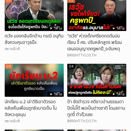
01
02
วิดีโอ
วิดีโอ
เรวัช มองกลับอีกด้าน กรณี อนุทิน
"เรวัช" ห่วงเด็กเครียดกดดันปม
สั่งควบคุมอาวุธปืx
เรียน จี้ ศธ. ปรับหลักสูตร พร้อม
เสนออนุญาตครูพกปื_ระงับเหตุ
สยามนิวส์
BRIGHTTV.CO.TH
03
04
วิดีโอ
วิดีโอ
นักเรียน ม.2 เล่าวิธีเอาตัวรอด
ป้า ซัดตำรวจ คดีชาวบ้านธรรมดา
หลังเห็นเพื่อนถูกยิxบาดเจ็บ ใน
ปิดไม่ได้ พอเป็นต่างชาติ โดนสถาน
จังหวะชุลมุน
ทูตจี้ ทำเร็วเลย
สยามนิวส์
BRIGHTTV.CO.TH