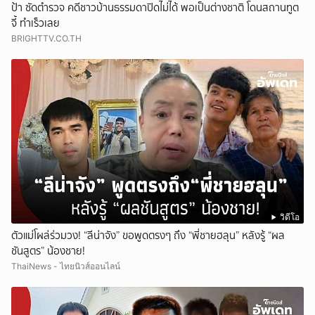
ป้า ซัดตำรวจ คดีชาวบ้านธรรมดาปิดไม่ได้ พอเป็นต่างชาติ โดนสถานทูต
จี้ ทำเร็วเลย
BRIGHTTV.CO.TH
วิดีโอ
ตัวแม่โผล่ร่วมวง! “ลีน่าจัง” ขอพูดตรงๆ ถึง “พี่ชายฮลุน” หลังรู้ “ผล
ชันสูตร” น้องชาย!
ThaiNews - ไทยนิวส์ออนไลน์