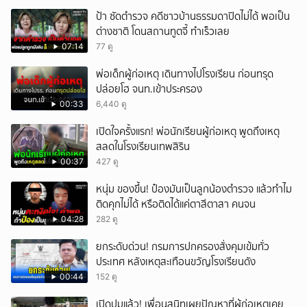
ป้า ซัดตำรวจ คดีชาวบ้านธรรมดาปิดไม่ได้ พอเป็น
ต่างชาติ โดนสถานทูตจี้ ทำเร็วเลย
07:14
77 ดู
พ่อเด็กผู้ก่อเหตุ เดินทางไปโรงเรียน ก่อนทรุด
ปล่อยโฮ จนท.เข้าประครอง
00:33
6,440 ดู
เปิดใจครั้งแรก! พ่อนักเรียนผู้ก่อเหตุ พูดถึงเหตุ
สลดในโรงเรียนเทพสิริน
00:37
427 ดู
หนุ่ม ของขึ้น! ป๋องมันเป็นลูกน้องตำรวจ แล้วทำไม
ติดคุกไม่ได้ หรือติดได้แค่ตาสีตาสา คนจน
04:28
282 ดู
ยกระดับด่วน! กรมการปกครองสั่งคุมเข้มทั่ว
ประเทศ หลังเหตุสะเทือนขวัญโรงเรียนดัง
00:44
152 ดู
เปิดปมแล้ว! เพื่อนสนิทเผยปัญหาที่ผู้ก่อเหตุเคย