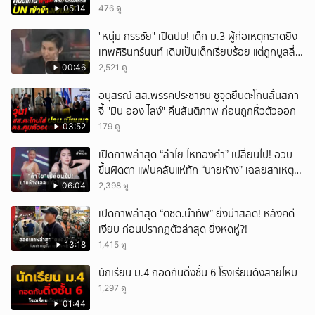
05:14
476 ดู
"หนุ่ม กรรชัย" เปิดปม! เด็ก ม.3 ผู้ก่อเหตุกราดยิง
เทพศิรินทร์นนท์ เดิมเป็นเด็กเรียบร้อย แต่ถูกบูลลี่
หนัก คาดแรงกดดันสะสมกลายเป็นแรงแค้น จนก่อ
00:46
2,521 ดู
เหตุสลด
อนุสรณ์ สส.พรรคประชาชน ชูจุดยืนตะโกนลั่นสภา
จี้ "มิน ออง ไลง์" คืนสันติภาพ ก่อนถูกหิ้วตัวออก
03:52
179 ดู
เปิดภาพล่าสุด “ลำไย ไหทองคำ” เปลี่ยนไป! อวบ
ขึ้นผิดตา แฟนคลับแห่ทัก “นายห้าง” เฉลยสาเหตุ
ชัด!
06:04
2,398 ดู
เปิดภาพล่าสุด “ตชด.นำทัพ” ยิ่งน่าสลด! หลังคดี
เงียบ ก่อนปรากฎตัวล่าสุด ยิ่งหดหู่?!
13:18
1,415 ดู
นักเรียน ม.4 กอดกันดิ่งชั้น 6 โรงเรียนดังสายไหม
1,297 ดู
01:44