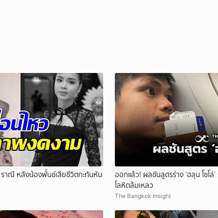
าณี หลังน้องพั้นช์เสียชีวิตกะทันหัน
ออกแล้ว! ผลชันสูตรร่าง ‘ฮลุน โซโล่
โลหิตล้มเหลว
The Bangkok Insight