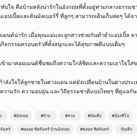
ทับใจ คือบ้านหลังน่ารักในอังกฤษที่ตั้งอยู่ท่ามกลางธรรมชา
้นแอปเปิ้ลและต้นมัลเบอร์รี่ ที่ลูกๆ สามารถเดินเก็บสดๆ ได้จ
มเมนต์น่ารัก เมื่อคุณแม่และลูกสาวช่วยกันทำยำแอปเปิ้ล จา
กิจกรรมครอบครัวที่ทั้งสนุกและได้สุขภาพดีแบบเต็มๆ
งเข้ามาคอมเมนต์ชื่นชมถึงความใกล้ชิดและความเอาใจใส่
ป็นกำลังใจให้ลูกชายในต่างแดน แต่ยังเปลี่ยนบ้านในต่างประ
วยความรัก ความอบอุ่น และวิถีธรรมชาติแบบไทยๆ ที่ดูแลกัน
่
#อังกฤษ
#บ้าน
#สวน
#บันเทิง
#น้องชิโน่
จันทร์
#พลอย ชิดจันทร์ บ้านอังกฤษ
#พลอย ชิดจันทร์
บันเทิง