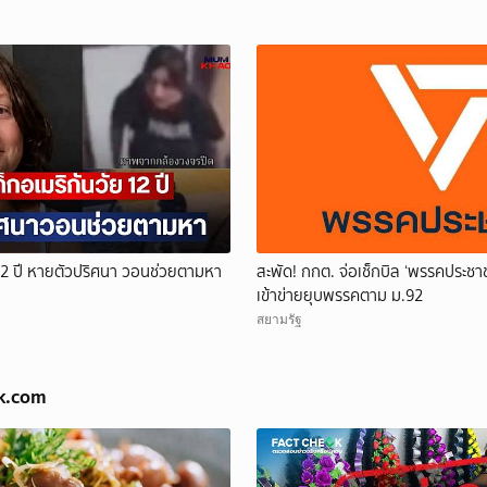
 12 ปี หายตัวปริศนา วอนช่วยตามหา
สะพัด! กกต. จ่อเช็กบิล ‘พรรคประชา
เข้าข่ายยุบพรรคตาม ม.92
สยามรัฐ
ok.com