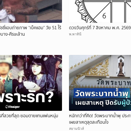
ัซซี่แอบถ่ายภาพ “เบ็คแฮม” วัย 51 ไร้
ดวงวันศุกร์ที่ 7 สิงหาคม พ.ศ. 2569
มบาง-ศีรษะล้าน
พ.พาทินี
รที่สวยที่สุด ยอมตายแทนแฟนหนุ่ม
หนักกว่าที่คิด! วัดพระบาทน้ำพุ ประกา
เผยสาเหตุสุดสะเทือนใจ
สยามนิวส์