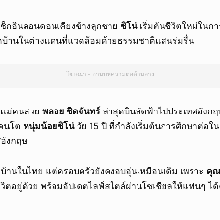
ช็กอินลอนดอนเคียงข้างลูกชาย
ชิโน่
เริ่มต้นชีวิตใหม่ในการ
ิดบ้านในต่างแดนที่แวดล้อมด้วยธรรมชาติแสนร่มรื่น
โฆษณา - อ่านบทความต่อด้านล่าง
ณแม่คนสวย
พลอย ชิดจันทร์
ล่าสุดบินลัดฟ้าไปประเทศอังกฤษ เ
ายคนโต
หนุ่มน้อยชิโน่
วัย 15 ปี ที่กำลังเริ่มต้นการศึกษาต่อ
อังกฤษ
ากบ้านในไทย แต่ครอบครัวยังคงอบอุ่นเหมือนเดิม เพราะ
คุ
วิตอยู่ด้วย พร้อมอัปเดตไลฟ์สไตล์ผ่านโซเชียลให้แฟนๆ ได