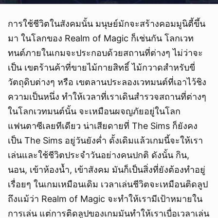
การใช้ชีวิตในสังคมนั้น มนุษย์มักจะสร้างคอมมูนิตี้ขึ้น
มา ในโลกของ Realm of Magic ก็เช่นกัน โลกเวท
ทนต์ภายในเกมจะประกอบด้วยสถานที่ต่างๆ ไม่ว่าจะ
เป็น เขตร้านค้าที่ขายไม้กายสิทธิ์ ไม้กวาดสำหรับขี่
วัตถุดิบต่างๆ หรือ เขตลานประลองเวทมนต์ที่เอาไว้ชิง
ความเป็นหนึ่ง ทำให้เวลาที่เราเดินสำรวจสถานที่ต่างๆ
ในโลกเวทมนต์นั้น จะเหมือนผจญภัยอยู่ในโลก
แฟนตาซีเลยทีเดียว น่าเสียดายที่ The Sims ก็ยังคง
เป็น The Sims อยู่วันยังค่ำ ดั้งเดิมแล้วเกมนี้จะให้เรา
เล่นและใช้ชีวิตประจำวันอย่างคนปกติ ดังนั้น กิน,
นอน, เข้าห้องน้ำ, เข้าสังคม มันก็เป็นสิ่งที่ยังต้องทำอยู่
เรื่อยๆ ในเกมเหมือนเดิม เวลาเล่นชีวิตจะเหมือนติดลูป
ถึงแม้ว่า Realm of Magic จะทำให้เรามีเป้าหมายใน
การเล่น แต่การติดลูปของเกมมันทำให้เราเบื่อเวลาเล่น