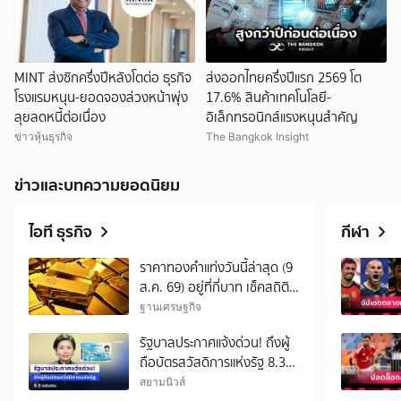
MINT ส่งซิกครึ่งปีหลังโตต่อ ธุรกิจ
ส่งออกไทยครึ่งปีแรก 2569 โต
โรงแรมหนุน-ยอดจองล่วงหน้าพุ่ง
17.6% สินค้าเทคโนโลยี-
ลุยลดหนี้ต่อเนื่อง
อิเล็กทรอนิกส์แรงหนุนสำคัญ
ข่าวหุ้นธุรกิจ
The Bangkok Insight
ข่าวและบทความยอดนิยม
ไอที ธุรกิจ
กีฬา
ราคาทองคำแท่งวันนี้ล่าสุด (9
ส.ค. 69) อยู่ที่กี่บาท เช็คสถิติ
การปรับขึ้น-ลง
ฐานเศรษฐกิจ
รัฐบาลประกาศแจ้งด่วน! ถึงผู้
ถือบัตรสวัสดิการแห่งรัฐ 8.3
แสนคน
สยามนิวส์