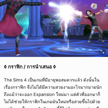
◊ กราฟิก / การนำเสนอ ◊
The Sims 4 เป็นเกมที่มีอายุพอสมควรแล้ว ดังนั้นใน
เรื่องกราฟิก จึงไม่ได้มีความสวยงามอะไรมากมายนัก
ถึงแม้ว่าจะออก Expansion ใหม่มา แต่ตัวที่ออกมาก็
ไม่ได้ช่วยให้กราฟิกในเกมมันใหม่หรือสวยขึ้นไปด้วย