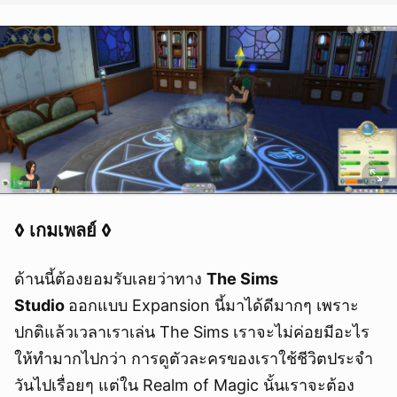
◊ เกมเพลย์ ◊
ด้านนี้ต้องยอมรับเลยว่าทาง
The Sims
Studio
ออกแบบ Expansion นี้มาได้ดีมากๆ เพราะ
ปกติแล้วเวลาเราเล่น The Sims เราจะไม่ค่อยมีอะไร
ให้ทำมากไปกว่า การดูตัวละครของเราใช้ชีวิตประจำ
วันไปเรื่อยๆ แต่ใน Realm of Magic นั้นเราจะต้อง