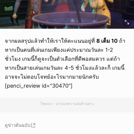
จากผลสรุปแล้วทำให้เราให้คะแนนอยู่ที่
8 เต็ม 10
ถ้า
หากเป็นคนที่เล่นเกมเพียงแค่ประมาณวันละ 1-2
ยกเลิก
ชั่วโมง เกมนี้ก็ดูจะเป็นตัวเลือกที่ดีพอสมควร แต่ถ้า
หากเป็นสายเล่นเกมวันละ 4-5 ชั่วโมงแล้วละก็ เกมนี้
อาจจะไม่ตอบโจทย์อะไรมากมายนักครับ
[penci_review id="30470"]
โฆษณา - อ่านบทความต่อด้านล่าง
ดูข่าวต้นฉบับ