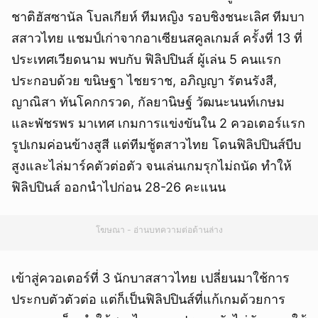
ชาติฮัสซานัล โบลเกียห์ ทีมหญิง รอบชิงชนะเลิศ ทีมบา
สสาวไทย แชมป์เก่าจากอาเซียนสคูลเกมส์ ครั้งที่ 13 ที่
ประเทศเวียดนาม พบกับ ฟิลิปปินส์ ผู้เล่น 5 คนแรก
ประกอบด้วย ขนิษฐา ไชยราช, อภิญญา รัตนรังสี,
ญาณิสา ทันโคกกรวด, กัลยานิษฐ์ วัฒนะนนท์เกษม
และพัชรพร มาเทศ เกมการแข่งขันใน 2 ควอเตอร์แรก
รูปเกมค่อนข้างสูสี แต่ทีมชู้ตสาวไทย โดนฟิลิปปินส์บีบ
สูงและไล่มาร์คตัวต่อตัว จนเล่นเกมรุกไม่ถนัด ทำให้
ฟิลิปปินส์ ออกนำไปก่อน 28-26 คะแนน
โฆษณา - อ่านบทความต่อด้านล่าง
เข้าสู่ควอเตอร์ที่ 3 นักบาสสาวไทย เปลี่ยนมาใช้การ
ประกบตัวตัวต่อ แต่ก็เป็นฟิลิปปินส์ที่แก้เกมด้วยการ