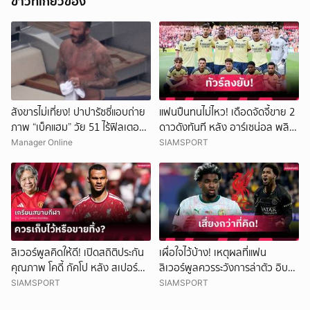
ข่าวที่เกี่ยวข้อง
สังขารไม่เที่ยง! ปาปารัซซี่แอบถ่าย
แฟนปืนทนไม่ไหว! เดือดจัดจี้ขาย 2
ภาพ “เบ็คแฮม” วัย 51 ไร้ฟิลเตอร์
ดาวดังทันที หลัง อาร์เซน่อล พลิก
เผยให้เห็นผมบาง-ศีรษะล้าน
ล็อกพ่าย เรอัล เบติส ยับอุ่นเครื่อง
Manager Online
SIAMSPORT
ลิเวอร์พูลคิดให้ดี! เปิดสถิติประกัน
เผื่อใจไว้บ้าง! เหตุผลที่แฟน
คุณภาพ โคดี้ กัคโป หลัง สเปอร์ส
ลิเวอร์พูลควรระวังการล่าตัว อิบรา
คิดทุ่มซื้อ
ฮิม เอ็มบาย เสริมทัพ
SIAMSPORT
SIAMSPORT