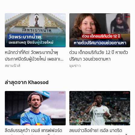
หนักกว่าที่คิด! วัดพระบาทน้ำพุ
ด่วน เด็กอเมริกันวัย 12 ปี หายตัว
ประกาศปิดรับผู้ป่วยใหม่ เผยสาเหตุ
ปริศนา วอนช่วยตามหา
ยกเลิก
สุดสะเทือนใจ
สยามนิวส์
มุมข่าว
ล่าสุดจาก Khaosod
ลีดส์บรรลุคว้า เจมส์ แทรฟฟอร์ด
สยบข่าวลือย้าย! เรอัล มาดริด