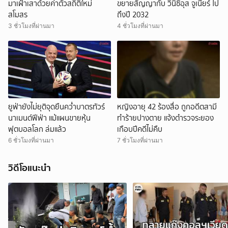
มาเฝ้าเสาด้วยค่าตัวสถิติใหม่
ขยายสัญญากับ วินิซิอุส จูเนียร์ ไป
สโมสร
ถึงปี 2032
3 ชั่วโมงที่ผ่านมา
4 ชั่วโมงที่ผ่านมา
ยูฟ่ายังไม่ยุติจุดยืนคว่ำบาตรทัวร์
หญิงอายุ 42 ร้องสื่อ ถูกอดีตสามี
นาเมนต์ฟีฟ่า แม้แผนขายหุ้น
ทำร้ายปางตาย แจ้งตำรวจระยอง
ฟุตบอลโลก ล่มแล้ว
เกือบปีคดีไม่คืบ
6 ชั่วโมงที่ผ่านมา
7 ชั่วโมงที่ผ่านมา
วิดีโอแนะนำ