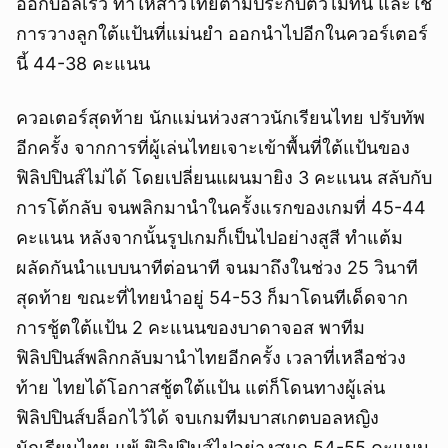
ออกบอลเร็ว ทำให้สาวไทยตามประกบตัวไม่ทัน และใช้
การวางลูกใต้แป้นที่แม่นยำ ออกนำไปอีกในควอร์เตอร์
นี้ 44-38 คะแนน
ควอเตอร์สุดท้าย นักแม่นห่วงสาวนักเรียนไทย ปรับทัพ
อีกครั้ง จากการที่ผู้เล่นไทยเจาะเข้าพื้นที่ใต้แป้นของ
ฟิลิปปินส์ไม่ได้ โดยเปลี่ยนแผนมายิง 3 คะแนน สลับกับ
การโต้กลับ จนพลิกมานำในครั้งแรกของเกมที่ 45-44
คะแนน หลังจากนั้นรูปเกมก็เป็นไปอย่างสูสี ทำแต้ม
ผลัดกันนำแบบนาทีต่อนาที จนมาถึงในช่วง 25 วินาที
สุดท้าย ขณะที่ไทยนำอยู่ 54-53 ก็มาโดนทีเด็ดจาก
การชู้ตใต้แป้น 2 คะแนนของบาดาจอส พาทีม
ฟิลิปปินส์พลิกกลับมานำไทยอีกครั้ง เวลาที่เหลือช่วง
ท้าย ไทยได้โอกาสชู้ตใต้แป้น แต่ก็โดนทางผู้เล่น
ฟิลิปปินส์บล็อกไว้ได้ จบเกมทีมบาสเกตบอลหญิง
นักเรียนไทย แพ้ ฟิลิปปินส์ไปอย่างสนุก 54-55 คะแนน