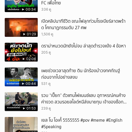
FC เพื่อไทย
00:34
336 ดู
เปิดคลิปนาทีชีวิต ขณะไฟลุกท่วมโรงเบียร์ลาดพร้า
ด โศกนาฏกรรมดับ 27 ศพ
01:29
1,506 ดู
ดราม่าหมวดนัทยังไม่จบ ล่าสุดตำรวจแจ้ง 4 ข้อหา
205 ดู
02:06
เผยช่วงเวลาสุดท้าย ดิน นักร้องนำวงทศกัณฐ์
ก่อนจากไปอย่างสงบ
00:44
531 ดู
รวบ “เปี๊ยก” ตัวแทนไฟแนนซ์แสบ อุทาหรณ์คนค้าง
ค่างวด สวมรอยสไลด์หนีส่งนายทุน เจ้าของช็อก
หนี้ยังอยู่ - รถปลิว เสียหายกว่า 600,000 บาท
01:53
239 ดู
เยส โน โอเค้้้้ 5555555 #pov #meme #English
#Speaking