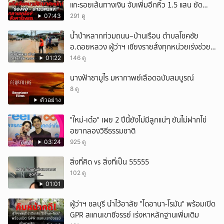
แกะรอยเส้นทางเงิน จับเพิ่มอีกหิ้ว 1.5 แสน ยัด
สินบน
07:43
291 ดู
น้ำป่าหลากท่วมถนน–บ้านเรือน ตำบลโชคชัย
อ.ดอยหลวง ผู้ว่าฯ เชียงรายสั่งทุกหน่วยเร่งช่วย
เหลือประชาชน
01:22
146 ดู
นางฟ้าซามูไร มหากาพย์เลือดฉบับสมบูรณ์
8 ดู
ตัวอย่าง
"ใหม่-เต๋อ" เผย 2 ปีนี้ยังไม่มีลูกแน่ๆ ยันไม่ฝากไข่
อยากลองวิธีธรรมชาติ
03:24
925 ดู
สิ่งที่คิด vs สิ่งที่เป็น 55555
102 ดู
01:01
ผู้ว่าฯ ชลบุรี นำไว้อาลัย "ไดอานา-โรมัน" พร้อมเปิด
GPR สแกนเขาชีจรรย์ เร่งหาหลักฐานเพิ่มเติม