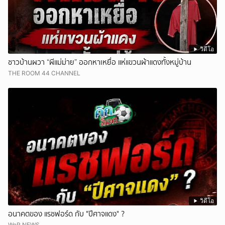
วิดีโอ
ชาวบ้านผวา “ผีแม่ม่าย” ออกหาเหยื่อ แห่แขวนผ้าแดงทั้งหมู่บ้าน
THE ROOM 44 CHANNEL
วิดีโอ
อนาคตของ แรชฟอร์ด กับ "ปีศาจแดง" ?
WeR NEWS