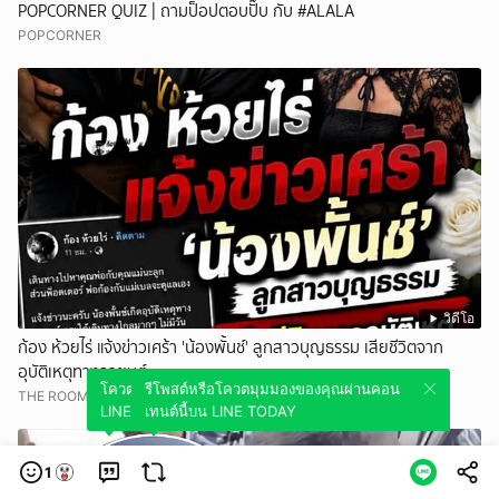
POPCORNER QUIZ | ถามป็อปตอบปั๊บ กับ #ALALA
POPCORNER
วิดีโอ
ก้อง ห้วยไร่ แจ้งข่าวเศร้า 'น้องพั้นช์' ลูกสาวบุญธรรม เสียชีวิตจาก
อุบัติเหตุทางรถยนต์
โควตมุมมองของคุณผ่านคอนเทนต์นี้บน
รีโพสต์หรือโควตมุมมองของคุณผ่านคอน
THE ROOM 44 CHANNEL
LINE TODAY
เทนต์นี้บน LINE TODAY
1