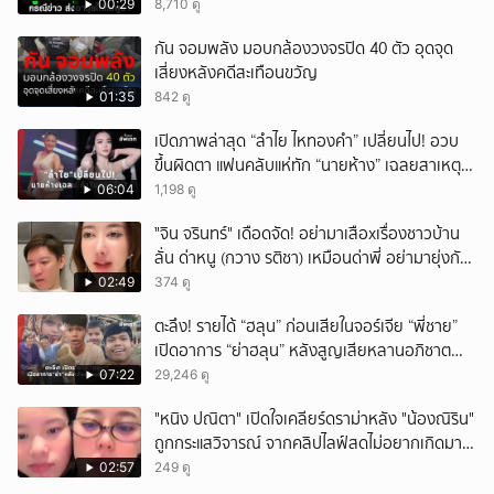
00:29
8,710 ดู
กัน จอมพลัง มอบกล้องวงจรปิด 40 ตัว อุดจุด
เสี่ยงหลังคดีสะเทือนขวัญ
01:35
842 ดู
เปิดภาพล่าสุด “ลำไย ไหทองคำ” เปลี่ยนไป! อวบ
ขึ้นผิดตา แฟนคลับแห่ทัก “นายห้าง” เฉลยสาเหตุ
ชัด!
06:04
1,198 ดู
ั่"จิน จรินทร์" เดือดจัด! อย่ามาเสือxเรื่องชาวบ้าน
ลั่น ด่าหนู (กวาง รติชา) เหมือนด่าพี่ อย่ามายุ่งกับ
คนของผม จบ!!!
02:49
374 ดู
ตะลึง! รายได้ “ฮลุน” ก่อนเสียในจอร์เจีย “พี่ชาย”
เปิดอาการ “ย่าฮลุน” หลังสูญเสียหลานอภิชาต
บุตร!
07:22
29,246 ดู
"หนิง ปณิตา" เปิดใจเคลียร์ดราม่าหลัง "น้องณิริน"
ถูกกระแสวิจารณ์ จากคลิปไลฟ์สดไม่อยากเกิดมา
หน้าเหมือนพ่อ
02:57
249 ดู