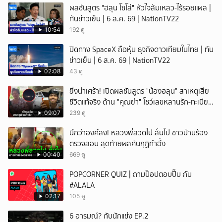
ผลชันสูตร "ฮลุน โซโล่" หัวใจล้มเหลว-ไร้รอยแผล |
ทันข่าวเย็น | 6 ส.ค. 69 | NationTV22
10:54
192 ดู
ปิดทาง SpaceX ถือหุ้น ธุจกิจดาวเทียมในไทย | ทัน
ข่าวเย็น | 6 ส.ค. 69 | NationTV22
02:08
43 ดู
ยิ่งน่าเศร้า! เปิดผลชันสูตร "น้องฮลุน" สาเหตุเสีย
ชีวิตแท้จริง ด้าน "คุณย่า" โชว์เลขหลานรัก-ทะเบียน
รถเคลื่อนร่าง!
09:07
239 ดู
นึกว่าองค์ลง! หลวงพี่สวดไป สั่นไป ชาวบ้านร้อง
ตรวจสอบ สุดท้ายผลค้นกุฏิทำอึ้ง
00:40
669 ดู
POPCORNER QUIZ | ถามป็อปตอบปั๊บ กับ
#ALALA
02:17
105 ดู
6 อารมณ์? กับนักแข่ง EP.2