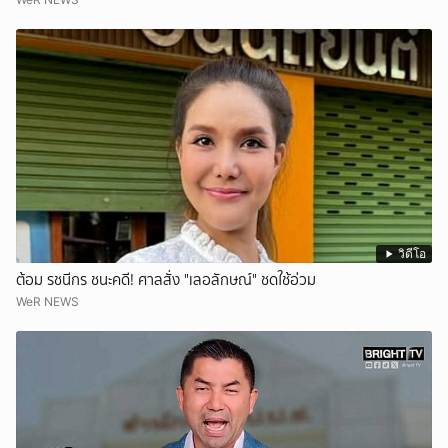
วิดีโอ
ต้อม รชนีกร ชนะคดี! ศาลสั่ง "เลอลักษณ์" ชดใช้อ่วม
WeR NEWS