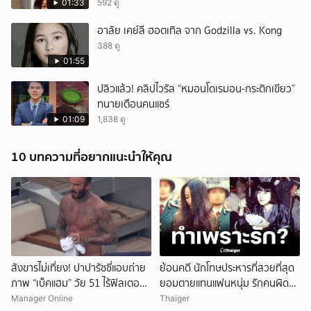
01:33
592 ดู
อาลัย เคย์ลี ฮอตเทิล จาก Godzilla vs. Kong
388 ดู
01:55
ปลิวแล้ว! คลิปไวรัล “หมอนโดเรมอน-กระติกเขียว”
ทนายเตือนคนแชร์
01:09
1,838 ดู
10 บทความที่อยากแนะนำให้คุณ
สังขารไม่เที่ยง! ปาปารัซซี่แอบถ่าย
ย้อนคดี นักโทษประหารที่สวยที่สุด
ภาพ “เบ็คแฮม” วัย 51 ไร้ฟิลเตอร์
ยอมตายแทนแฟนหนุ่ม รักคนผิด
เผยให้เห็นผมบาง-ศีรษะล้าน
ชีวิตดิ่งเหว
Manager Online
Thaiger