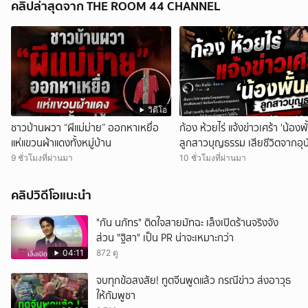
คลิปล่าสุดจาก THE ROOM 44 CHANNEL
วิดีโอ
ชาวบ้านผวา “ผีแม่ม่าย” ออกหาเหยื่อ
ก้อง ห้วยไร่ แจ้งข่าวเศร้า 'น้องพั้
แห่แขวนผ้าแดงทั้งหมู่บ้าน
ลูกสาวบุญธรรม เสียชีวิตจากอุบั
ทางรถยนต์
9 ชั่วโมงที่ผ่านมา
10 ชั่วโมงที่ผ่านมา
คลิปวิดีโอแนะนำ
"กัน นภัทร" ติดใจสายมัทฉะ เล็งเปิดร้านจริงจัง
ส่วน "ฐิสา" เป็น PR น่าจะเหมาะกว่า
04:11
872 ดู
จบทุกข้อสงสัย! ทูตจีนพูดแล้ว กรณีข่าว ส่งอาวุธ
ให้กัมพูชา