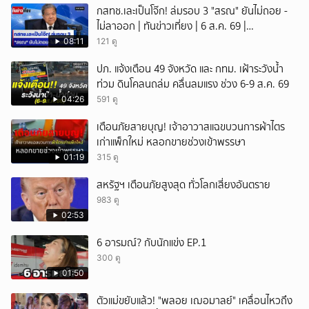
กสทช.เละเป็นโจ๊ก! ล่มรอบ 3 "สรณ" ยันไม่ถอย -
ไม่ลาออก | ทันข่าวเที่ยง | 6 ส.ค. 69 |
NationTV22
08:11
121 ดู
ปภ. แจ้งเตือน 49 จังหวัด และ กทม. เฝ้าระวังน้ำ
ท่วม ดินโคลนถล่ม คลื่นลมแรง ช่วง 6-9 ส.ค. 69
04:26
591 ดู
เตือนภัยสายบุญ! เจ้าอาวาสแฉขบวนการผ้าไตร
เก่าแพ็กใหม่ หลอกขายช่วงเข้าพรรษา
01:19
315 ดู
สหรัฐฯ เตือนภัยสูงสุด ทั่วโลกเสี่ยงอันตราย
983 ดู
02:53
6 อารมณ์? กับนักแข่ง EP.1
300 ดู
01:50
ตัวแม่ขยับแล้ว! "พลอย เฌอมาลย์" เคลื่อนไหวถึง