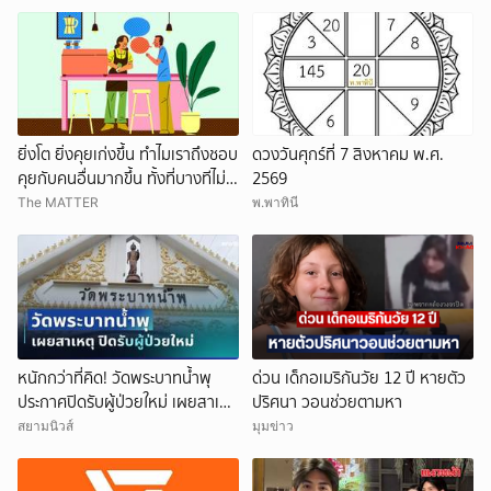
ยิ่งโต ยิ่งคุยเก่งขึ้น ทำไมเราถึงชอบ
ดวงวันศุกร์ที่ 7 สิงหาคม พ.ศ.
คุยกับคนอื่นมากขึ้น ทั้งที่บางทีไม่รู้
2569
จักกันด้วยซ้ำ
The MATTER
พ.พาทินี
หนักกว่าที่คิด! วัดพระบาทน้ำพุ
ด่วน เด็กอเมริกันวัย 12 ปี หายตัว
ประกาศปิดรับผู้ป่วยใหม่ เผยสาเหตุ
ปริศนา วอนช่วยตามหา
สุดสะเทือนใจ
สยามนิวส์
มุมข่าว