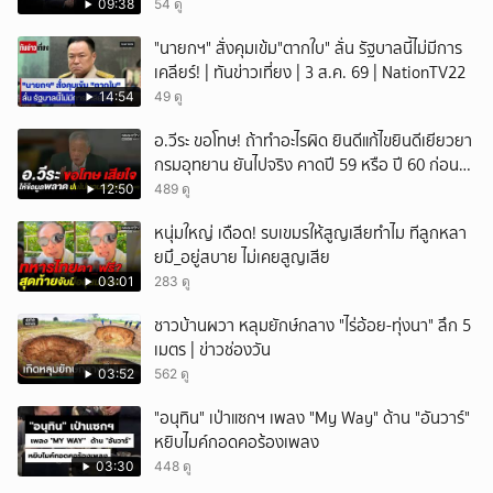
09:38
54 ดู
"นายกฯ" สั่งคุมเข้ม"ตากใบ" ลั่น รัฐบาลนี้ไม่มีการ
เคลียร์! | ทันข่าวเที่ยง | 3 ส.ค. 69 | NationTV22
14:54
49 ดู
อ.วีระ ขอโทษ! ถ้าทำอะไรผิด ยินดีแก้ไขยินดีเยียวยา
กรมอุทยาน ยันไปจริง คาดปี 59 หรือ ปี 60 ก่อน
ปิดให้พัก
12:50
489 ดู
หนุ่มใหญ่ เดือด! รบเขมรให้สูญเสียทำไม ทีลูกหลา
ยมึ_อยู่สบาย ไม่เคยสูญเสีย
03:01
283 ดู
ชาวบ้านผวา หลุมยักษ์กลาง "ไร่อ้อย-ทุ่งนา" ลึก 5
เมตร | ข่าวช่องวัน
03:52
562 ดู
"อนุทิน" เป่าแซกฯ เพลง "My Way" ด้าน "อันวาร์"
หยิบไมค์กอดคอร้องเพลง
03:30
448 ดู