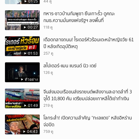
01:25
44 ดู
ทหาร-ชาวบ้านกัมพูชา ยืนเกาะรั้ว ดูคณะ
กมธ.ความมั่นคงแห่งรัฐฯ ลงพื้นที่
00:27
118 ดู
เดือดกลางถนน! ไรเดอร์หัวร้อนเตะหน้าหญิงวัย 61
ปี หลังเกิดอุบัติเหตุ
01:53
257 ดู
สไปเดอร์-แมน แบรนด์ นิว เดย์
126 ดู
ตัวอย่าง
จีนส่งมอบเรือขนส่งรถยนต์พลังงานสะอาดลำที่ 3
จุได้ 10,800 คัน เตรียมปล่อยเกาหลีใต้เช่าทำเงิน
01:49
219 ดู
โลกระส่ำ! เปิดความสำคัญ “ทะเลแดง” หลังอิหร่าน
จ่อปิด
04:43
759 ดู