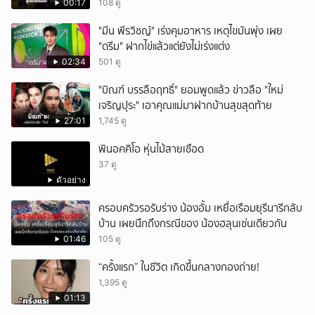
00:17
108 ดู
"มีน พีรวิชญ์" เร่งคุมอาหาร เหตุไขมันพุ่ง เผย
"ดรีม" ฝากไข่แล้วแต่ยังไม่เร่งแต่ง
02:34
501 ดู
"บิณฑ์ บรรลือฤทธิ์" ยอมพูดแล้ว ข่าวลือ "ใหม่
เจริญปุระ" เอาคุณแม่มาฝากบ้านสุขสุดท้าย
27:01
1,745 ดู
พินอคคิโอ หุ่นไม้สายเชือด
37 ดู
ตัวอย่าง
ครอบครัวรอรับร่าง น้องอั้ม เหยื่อเรือมยุรีนารีกลับ
บ้าน เผยนึกถึงกรณีของ น้องฮลุนเช่นเดียวกัน
01:46
105 ดู
“ครั้งแรก” ในชีวิต เกิดขึ้นกลางกองถ่าย!
1,395 ดู
01:13