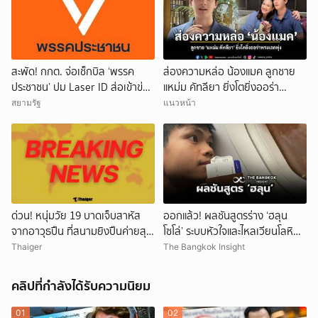
สะพัด! กกต. จ่อเช็กบิล ‘พรรค
ส่องความหล่อ น้องแมค ลูกชาย
ประชาชน’ ปม Laser ID ส่อเข้าข่าย
แหม่ม คัทลียา ยิ่งโตยิ่งออร่า
ยุบพรรคตาม ม.92
พระเอกพุ่ง
สยามรัฐ
แนวหน้า
ด่วน! หนุ่มวัย 19 บาดเจ็บสาหัส
ออกแล้ว! ผลชันสูตรร่าง ‘ฮลุน
จากอาวุธปืน ที่สนามยิงปืนค่ายสุร
โซโล่’ ระบบหัวใจและไหลเวียนโลหิต
นารี โคราช ตำรวจเร่งสอบสาเหตุ
ล้มเหลว
Thaiger
The Bangkok Insight
คลิปที่กำลังได้รับความนิยม
01
02