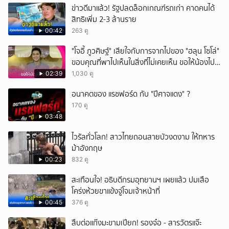
ข่าวดีมาแล้ว! รัฐปลดล็อกเกณฑ์รถเก่า คาดคนได้
สิทธิเพิ่ม 2-3 ล้านราย
00:42
263 ดู
"โจอี้ ภูวศิษฐ์" เสียใจกับการจากไปของ "ฮลุน โซโล่"
ขอบคุณที่พาไปเห็นในสิ่งที่ไม่เคยเห็น ขอให้น้องไปสู่
สุคติ
02:39
1,030 ดู
อนาคตของ แรชฟอร์ด กับ "ปีศาจแดง" ?
170 ดู
03:48
ไวรัลทั่วโลก! สาวไทยถอนสายบัวงดงาม ให้ทหาร
ม้าอังกฤษ
00:23
832 ดู
สะเทือนใจ! อธิบดีกรมอุทยานฯ เผยแล้ว ปมเสือ
โคร่งห้วยขาแข้งจู่โจมเจ้าหน้าที่
00:45
376 ดู
สืบต่อแก๊งมะขามเปียก! รองจ๋อ - สารวัตรแจ๊ะ