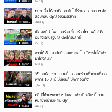
00:36
576 ดู
ทนายอั๋น โต้ข่าวติดคุก ยันไม่ใช่ตน สภาทนายฯ จ่อ
สอบคลิปหลุดส่อขัดมรรยาท
10:42
303 ดู
เปิดผลนิด้าโพล! คนร่วม "ไทยช่วยไทย พลัส" คิด
อย่างไรกับรัฐบาลหลังได้รับสิทธิ์
00:49
270 ดู
สาวใต้ ซัด ฌาปนกิจล่มเพราะอะไร บริหารไม่ได้แล้ว
มาโกงคนแก่
03:29
661 ดู
"หัวอกน้องชาย! ยอมทิ้งครอบครัว เพื่อดูแลพี่สาว
พิการ 10 ปี แม้ไม่มีเงินก็ไม่คิดทอดทิ้ง"
05:41
1,578 ดู
คลิปนี้ห้ามพลาด! หนุ่มลองแล้ว เปิดเสียงนี้ ตอน
หมาข้างบ้านเห่าไม่หยุด
04:31
463 ดู