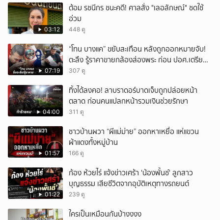
ต้อม รชนีกร ชนะคดี! ศาลสั่ง "เลอลักษณ์" ชดใช้
อ่วม
03:12
448 ดู
“โทน บางแค” ขยับสะเทือน หลังถูกออกหมายจับ!
ตะลึง รู้ราคาขายกล้องส่องพระ ก่อน ปอศ.เตรียม
บุกรวบ?
07:19
307 ดู
ทิ้งได้ลงคอ! ลาบราดอร์บาดเจ็บถูกปล่อยหน้า
ตลาด ก่อนคนแปลกหน้ารวมเงินช่วยรักษา
04:00
311 ดู
ชาวบ้านผวา “ผีแม่ม่าย” ออกหาเหยื่อ แห่แขวน
ผ้าแดงทั้งหมู่บ้าน
01:57
166 ดู
ก้อง ห้วยไร่ แจ้งข่าวเศร้า 'น้องพั้นช์' ลูกสาว
บุญธรรม เสียชีวิตจากอุบัติเหตุทางรถยนต์
01:22
239 ดู
ใครเป็นเหมือนกันบ้างงงง