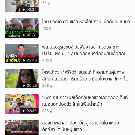
75 ดู
02:34
โทน บางแค ตอบแล้ว หลังโดนถาม เมื่อคืนไปไหนมา
122 ดู
00:31
พล.ต.อ.สุรเชชษฐ์ จ่อฟ้อง เลขาฯ-รองเลขาฯ
ป.ป.ช. ผิด ม.157 ปมออกหนังสือสับสนเอื้อสอบ
คดีซ้ำซ้อน
02:46
432 ดู
ใครจะคิดว่า "ศรีริต้า เจนเซ่น" ที่หลายคนคุ้นภาพ
ลักษณ์สวยสง่า เรียบร้อย จะมีมุมโบ๊ะบ๊ะและโก๊ะๆ ให้
ได้อมยิ้มเหมือนกัน งานนี้ทำเอาแฟนๆ ทั้งเอ็นดูทั้ง
00:25
508 ดู
หัวเราะ
"แพท ณปภา" เผยเด็กกลับหัวแล้วใกล้คลอดเต็มที
หมอบอกน้องตัวเล็กให้เพิ่มน้ำหนัก
02:30
985 ดู
ส่องภาพล่าสุด น้องแม็ค ลูกชายคนโต แหม่ม
คัทลียา โตเป็นหนุ่มแล้ว