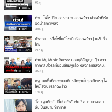
62 ดู
00:37
ด่วน! ไฟไหม้ร้านอาหารย่านลาดพร้าว เจ้าหน้าที่เร่ง
ฉีดน้ำสกัดเพลิง
02:00
394 ดู
หัวอกแม่ เหยื่อไฟไหม้โรงเบียร์ลาดพร้าว | เนชั่นทั่ว
ไทย
02:26
217 ดู
ค่าย My Music Record ยอมยุติสัญญา ปุ้ย สาว
จากคลิปไวรัลที่นอนสีชมพูแล้ว หลังกระแสสังคม
และคนในวงการวิจารณ์เรื่องความเหมาะสม
03:12
350 ดู
พฐ. ลงพื้นที่ตรวจและเก็บหลักฐานในจุดเกิดเหตุ ไฟ
ไหม้โรงเบียร์ลาดพร้าว
02:23
150 ดู
“โอม ฐนภัทร” ปลื้ม! คว้าอันดับ 3 สนามบางแสน
ลั่นเป็นสนามที่ท้าทาย