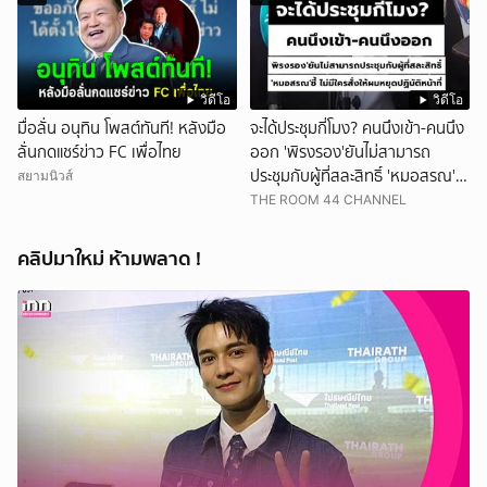
วิดีโอ
วิดีโอ
มื่อลั่น อนุทิน โพสต์ทันที! หลังมือ
จะได้ประชุมกี่โมง? คนนึงเข้า-คนนึง
ลั่นกดแชร์ข่าว FC เพื่อไทย
ออก 'พิรงรอง'ยันไม่สามารถ
ประชุมกับผู้ที่สละสิทธิ์ 'หมอสรณ'ชี้
สยามนิวส์
ไม่มีใครสั่งให้ผมหยุดปฏิบัติหน้าที่
THE ROOM 44 CHANNEL
คลิปมาใหม่ ห้ามพลาด !