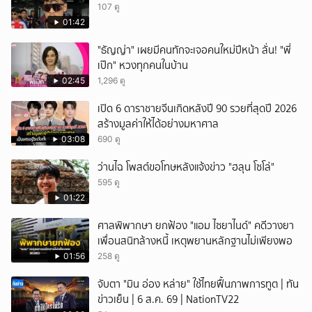
107 ดู
01:42
"ธัญญ่า" เผยมีคนทักจะเจอคนใหม่ปีหน้า ลั่น! "พี่
เป๊ก" หวงทุกคนในบ้าน
02:45
1,296 ดู
เปิด 6 ดาราชายจีนเกิดหลังปี 90 รวยที่สุดปี 2026
สร้างมูลค่าให้ได้อย่างมหาศาล
03:08
690 ดู
ว่านไฉ โพสต์ขอโทษหลังแจ้งข่าว "ฮลุน โซโล่"
595 ดู
01:22
ศาลพิพากษา ยกฟ้อง "แอม ไซยาไนด์" คดีวางยา
เพื่อนสนิทล้างหนี้ เหตุพยานหลักฐานไม่เพียงพอ
01:56
258 ดู
จับตา "มิน อ่อง หล่าย" ใช้ไทยฟื้นภาพการทูต | ทัน
ข่าวเย็น | 6 ส.ค. 69 | NationTV22