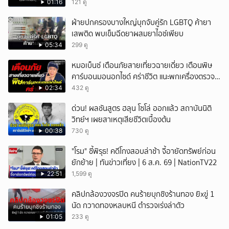
01:16
121 ดู
ฝ่ายปกครองบางใหญ่บุกจับคู่รัก LGBTQ ค้ายา
เสพติด พบเข็มฉีดยาผสมยาไอซ์เพียบ
05:34
299 ดู
หมอเบ็นซ์ เตือนภัยสายเที่ยวฉายเดี่ยว เตือนพิษ
คาร์บอนมอนอกไซด์ คร่าชีวิต แนะพกเครื่องตรวจ
วัดติดตัว
02:34
432 ดู
ด่วน! ผลชันสูตร ฮลุน โซโล่ ออกแล้ว สถาบันนิติ
วิทย์ฯ เผยสาเหตุเสียชีวิตเบื้องต้น
00:38
730 ดู
"โรม" ชี้พิรุธ! คดีโกงสอบล่าช้า จี้อายัดทรัพย์ก่อน
ยักย้าย | ทันข่าวเที่ยง | 6 ส.ค. 69 | NationTV22
22:51
1,599 ดู
คลิปกล้องวงจรปิด คนร้ายบุกชิงร้านทอง ยิxขู่ 1
นัด กวาดทองหลบหนี ตำรวจเร่งล่าตัว
01:05
233 ดู