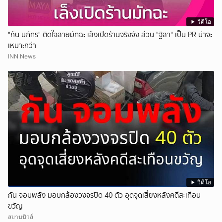
วิดีโอ
"กัน นภัทร" ติดใจสายมัทฉะ เล็งเปิดร้านจริงจัง ส่วน "ฐิสา" เป็น PR น่าจะ
เหมาะกว่า
INN News
วิดีโอ
กัน จอมพลัง มอบกล้องวงจรปิด 40 ตัว อุดจุดเสี่ยงหลังคดีสะเทือน
ขวัญ
สยามนิวส์