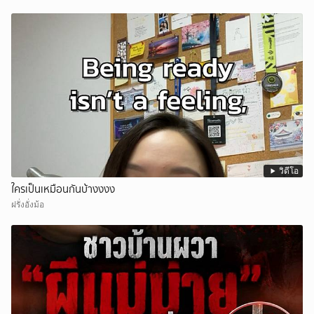
วิดีโอ
ใครเป็นเหมือนกันบ้างงงง
ฝรั่งอั่งม้อ