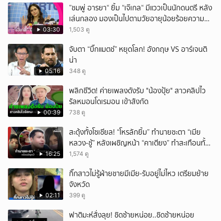
”ชมพู่ อารยา“ ยิ้ม “เจ๊เกล“ มีแววเป็นนักดนตรี หลัง
ยกเลิก
เล่นกลอง มองเป็นไปตามวัยอายุน้อยร้อยความ
สามารถ
03:30
1,503 ดู
จับตา “บิ๊กแมตช์” หยุดโลก! อังกฤษ VS อาร์เจนติ
น่า
05:16
348 ดู
พลิกชีวิต! ค่ายเพลงดังรับ "น้องปุ้ย" สาวคลิปไว
รัลหมอนโดเรมอน เข้าสังกัด
00:39
738 ดู
สะดุ้งทั้งโซเชียล! “โหรลักยิ้ม” ทำนายชะตา “เมีย
หลวง-ชู้” หลังเผชิญหน้า “คาเตียง” ทำสะเทือนทั้ง
ประเทศ
16:25
1,574 ดู
กิ๊กสาวไม่รู้ฝ่ายชายมีเมีย-รับอยู่ไม่ไหว เตรียมย้าย
จังหวัด
02:11
399 ดู
ฟาติมะห์สั่งลุย! ชิดซ้ายหน่อย..ชิดซ้ายหน่อย