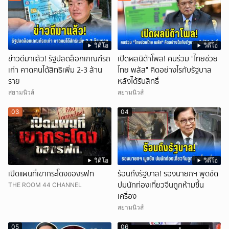
วิดีโอ
วิดีโอ
ข่าวดีมาแล้ว! รัฐปลดล็อกเกณฑ์รถ
เปิดผลนิด้าโพล! คนร่วม "ไทยช่วย
เก่า คาดคนได้สิทธิเพิ่ม 2-3 ล้าน
ไทย พลัส" คิดอย่างไรกับรัฐบาล
ราย
หลังได้รับสิทธิ์
สยามนิวส์
สยามนิวส์
03
04
วิดีโอ
วิดีโอ
เปิดแผนที่เขากระโดงของรฟท
ร้อนถึงรัฐบาล! รองนายกฯ พูดชัด
ปมนักท่องเที่ยวจีนถูกห้ามขึ้น
THE ROOM 44 CHANNEL
เครื่อง
สยามนิวส์
05
06