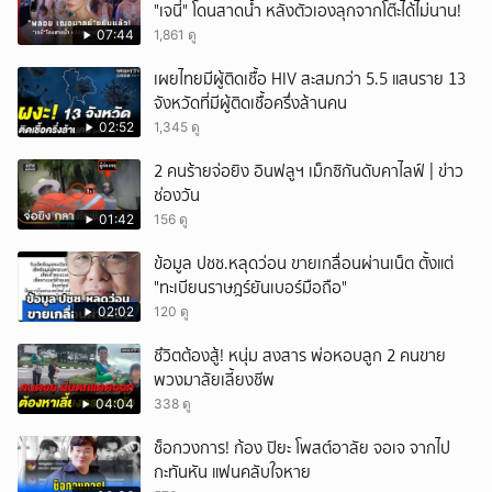
"เจนี่" โดนสาดน้ำ หลังตัวเองลุกจากโต๊ะได้ไม่นาน!
07:44
1,861 ดู
เผยไทยมีผู้ติดเชื้อ HIV สะสมกว่า 5.5 แสนราย 13
จังหวัดที่มีผู้ติดเชื้อครึ่งล้านคน
02:52
1,345 ดู
2 คนร้ายจ่อยิง อินฟลูฯ เม็กซิกันดับคาไลฟ์ | ข่าว
ช่องวัน
01:42
156 ดู
ข้อมูล ปชช.หลุดว่อน ขายเกลื่อนผ่านเน็ต ตั้งแต่
"ทะเบียนราษฎร์ยันเบอร์มือถือ"
02:02
120 ดู
ชึวิตต้องสู้! หนุ่ม สงสาร พ่อหอบลูก 2 คนขาย
พวงมาลัยเลี้ยงชีพ
04:04
338 ดู
ช็อกวงการ! ก้อง ปิยะ โพสต์อาลัย จอเจ จากไป
กะทันหัน แฟนคลับใจหาย