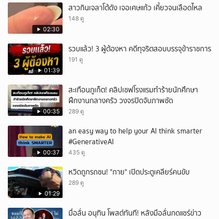
สาวกินเจลาโต้ดัง เจอเศษแก้ว เคี้ยวจนเลือดไหล
148 ดู
02:30
รวบแล้ว! 3 ผู้ต้องหา คดีทุจริตสอบบรรจุข้าราชการ
191 ดู
01:39
สะเทือนภูเก็ต! คลิปเชฟโรงแรมทำร้ายนักศึกษา
ฝึกงานกลางครัว วงจรปิดจับภาพชัด
00:35
289 ดู
an easy way to help your AI think smarter
#GenerativeAI
00:37
435 ดู
หวิดถูกรถชน! "กาย" เปิดประตูเคลียร์คนขับ
289 ดู
01:29
มื่อลั่น อนุทิน โพสต์ทันที! หลังมือลั่นกดแชร์ข่าว