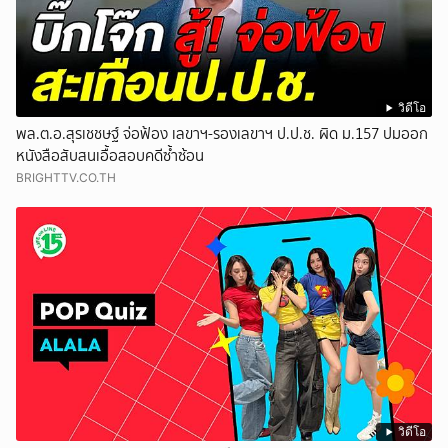
วิดีโอ
พล.ต.อ.สุรเชชษฐ์ จ่อฟ้อง เลขาฯ-รองเลขาฯ ป.ป.ช. ผิด ม.157 ปมออก
หนังสือสับสนเอื้อสอบคดีซ้ำซ้อน
BRIGHTTV.CO.TH
วิดีโอ