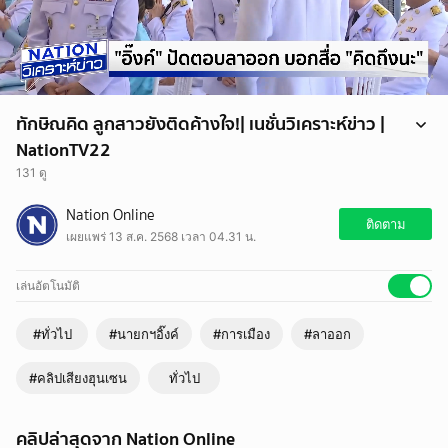
ทักษิณคิด ลูกสาวยังติดค้างใจ!| เนชั่นวิเคราะห์ข่าว |
NationTV22
131 ดู
ทักษิณคิด ลูกสาวยังติดค้างใจ!| เนชั่นวิเคราะห์ข่าว | NationTV22
Nation Online
ทักษิณคิด…ลูกสาวยังติดค้างใจ! บอกกับทุกคนอย่างมั่นใจ “นายกฯอิ๊งค์ไปต่อ
ติดตาม
เผยแพร่ 13 ส.ค. 2568 เวลา 04.31 น.
ได้แน่”
#เนชั่นวิเคราะห์ข่าว
#นายกฯอิ๊งค์ #คลิปเสียงฮุนเซน #ลาออก #การเมือง
เล่นอัตโนมัติ
#NationTV #เนชั่นทีวี #ช่อง22
#ทั่วไป
#นายกฯอิ๊งค์
#การเมือง
#ลาออก
#คลิปเสียงฮุนเซน
ทั่วไป
คลิปล่าสุดจาก Nation Online