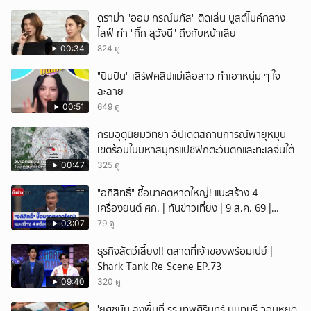
เปิดถึงเช้า ไร้ใบอนุญาต
ดราม่า "ออม กรณ์นภัส" ติดเล่น บูสต์ไมค์กลาง
ไลฟ์ ทำ "กิ๊ก สุวัจนี" ถึงกับหน้าเสีย
00:34
824 ดู
"ปันปัน" เสิร์ฟคลิปแม่เสือสาว ทำเอาหนุ่ม ๆ ใจ
ละลาย
00:51
649 ดู
กรมอุตุนิยมวิทยา อัปเดตสถานการณ์พายุหมุน
เขตร้อนในมหาสมุทรแปซิฟิกตะวันตกและทะเลจีนใต้
00:47
325 ดู
"อภิสิทธิ์" ชี้อนาคตหาดใหญ่! แนะสร้าง 4
เครื่องยนต์ ศก. | ทันข่าวเที่ยง | 9 ส.ค. 69 |
NationTV22
03:07
79 ดู
ธุรกิจสัตว์เลี้ยง!! ตลาดที่เจ้าของพร้อมเปย์ |
Shark Tank Re-Scene EP.73
09:40
320 ดู
'ยศชนัน ลงพื้นที่ รร.เทพศิรินทร์ นนทบุรี วอนหยุด