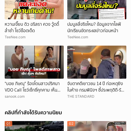
หวานเจี๊ยบ ดิว อริสรา ควง วู้ดดี้
ปมบูลลี่จริงไหม? ข้อมูลจากไลฟ์
ล่ำซำ โชว์ช็อตเด็ด
นักเรียนขัดกระแสข่าวก่อนหน้า
TeeNee.com
TeeNee.com
"บอย ภิษณุ" ร้องโดนสาวปริศนา
จับตาคดีเยาวชน 14 ปี ก่อเหตุยิง
VDO Call โชว์เซ็กซี่คุกคาม เห็น
ในห้าง กรมพินิจฯ ชี้ประพฤติดี-รับ
ภาพพีกสุดตอนเฉลย!
การรักษาต่อเนื่อง ประเมินปล่อยตัว
sanook.com
THE STANDARD
คลิปที่กำลังได้รับความนิยม
01
02