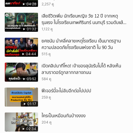
04:28
2,257 ดู
เสียชีวิตเพิ่ม นักเรียนหญิง วัย 12 ปี จากเหตุ
รุนแรง ในโรงเรียนเทพศิรินทร์ นนทบุรี รวมดับแล้ว
9 ราย
01:32
1,122 ดู
ยศชนัน นำคลี่คลายเหตุโรงเรียน เข็นมาตรฐาน
ความปลอดภัยโรงเรียนแห่งชาติ ใน 90 วัน
04:44
515 ดู
เปิดคลิปนาทีโหด! เจ้าของสุนัขรับไม่ได้ หลังเห็น
ลาบราดอร์ถูกลากกลางถนน
05:52
584 ดู
ฟีเจอร์นี้จะไม่ลับอีกต่อไปปปป
259 ดู
01:17
ใครเป็นเหมือนกันบ้างงงง
204 ดู
02:34