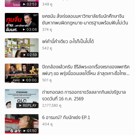
02:53
348 ดู
ยศชนัน สั่งเร่งสอบมหาวิทยาลัยรับนักศึกษาจีน
ยันหากพบผิดกฎหมาย-มาตรฐานพร้อมฟันไม่เว้น
03:06
374 ดู
แค่คำนี้คำเดียว อะไรก็เป็นไปได้
542 ดู
02:59
ปิดกล้องแล้วครับ ซีรีส์พระเอกเรื่องแรกของแพทริค
แฟนๆ ขอ พรุ่งนี้ออนเลยได้ไหม ล่าสุดเคาะชื่อไทย
แล้ว
03:00
501 ดู
ถ่ายทอดสด การออกรางวัลสลากกินแบ่งรัฐบาล
งวดวันที่ 16 ก.ค. 2569
REPLAY
2,177,580 ดู
6 อารมณ์? กับนักแข่ง EP.1
404 ดู
01:50