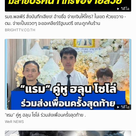
วิดีโอ
รมช.พลพีร์ สั่งบันทึกเสียง! อ้างชื่อ จ่ายเงินให้ใคร? ในเขต ห้วยขวาง -
ตม. จ่ายเป็นงวดๆ จะขอเคลียร์รัฐมนตรี ขณะถูกค้นร้าน
BRIGHTTV.CO.TH
วิดีโอ
“แรม” คู่หู ฮลุน โซโล่ ร่วมส่งเพื่อนครั้งสุดท้าย .
WeR NEWS