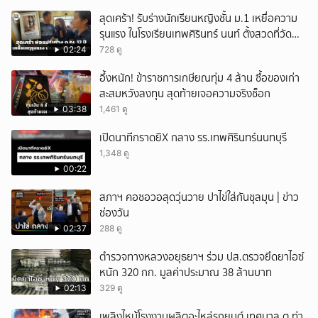
สุดเศร้า! รับร่างนักเรียนหญิงชั้น ม.1 เหยื่อความ
รุนแรง ในโรงเรียนเทพศิรินทร์ นนท์ ตั้งสวดที่วัด
ลาดปลาดุก
02:24
728 ดู
อึ้งหนัก! ข้าราชการเกษียณทุ่ม 4 ล้าน ซื้อของเก่า
สะสมหวังลงทุน สุดท้ายเจอความจริงช็อก
03:38
1,461 ดู
เปิดนาทีกราดยิX กลาง รร.เทพศิรินทร์นนทบุรี
1,348 ดู
00:22
สภาฯ คอซอวอสุดวุ่นวาย ปาไข่ใส่กันชุลมุน | ข่าว
ช่องวัน
02:37
288 ดู
ตำรวจทางหลวงอยุธยาฯ ร่วม ปส.ตรวจยึดยาไอซ์
หนัก 320 กก. มูลค่าประมาณ 38 ล้านบาท
02:13
329 ดู
เพลิงไหม้โรงงานผลิตอะไหล่รถยนต์ เทศบาล ต.ท่า