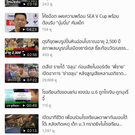
03:18
243 ดู
โค้ชอ๊อต เผยความพร้อม SEA V Cup พร้อม
ต้อนรับ "บุ๋มบิ๋ม" คัมแบ็ก
04:23
154 ดู
ตุรกีขุดพบรูปปั้นหินอ่อนโบราณอายุ 2,500 ปี
สภาพสมบูรณ์ในเมืองซาร์เดส ชี้สะท้อนวัฒนธรรม
ลิเดีย
02:56
493 ดู
ตะลึง! รายได้ “ฮลุน” ก่อนเสียในจอร์เจีย “พี่ชาย”
เปิดอาการ “ย่าฮลุน” หลังสูญเสียหลานอภิชาต
บุตร!
07:22
29,668 ดู
โรงเรียนดังขอนแก่น แจงปม ม.6 ถูกไถเงิน-ถูกบุxรี่
จี้
00:49
115 ดู
เปิดนาทีชีวิต เพื่อนร่วมโรงเรียนผวาพากันมอบใต้
โต๊ะ หลังเกิดเหตุ เด็ก ม.3 กราดยิvในโรงเรียน
เทพศิรินทร์นนท์ แบบไม่เลือกหน้า เสียงปืนดังสนั่น
02:13
1,397 ดู