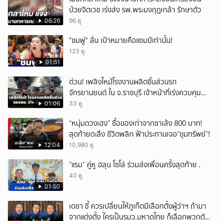
ป่วยจิตเวช เร่งส่ง รพ.พระมงกุฎเกล้า รักษาตัว
06:26
96 ดู
"ชมพู่" ลั่น เป้าหมายคือแชมป์เท่านั้น!
123 ดู
01:51
ด่วน! เพลิงไหม้โรงงานผลิตชิ้นส่วนรถ
จักรยานยนต์ ใน จ.ราชบุรี เจ้าหน้าที่เร่งควบคุม
เพลิง
01:06
33 ดู
“หนุ่มดวงเฮง” ซื้อของเก่าจากซาเล้ง 800 บาท!
สุดท้ายตะลึง ชีวิตพลิก ฟ้าประทานเจอ“ขุมทรัพย์”!
12:04
10,980 ดู
“แรม” คู่หู ฮลุน โซโล่ ร่วมส่งเพื่อนครั้งสุดท้าย .
40 ดู
01:50
เดชา ชี้ ควรเปลี่ยนให้ภูเก็ตมีเลือกตั้งผู้ว่าฯ ถ้ามา
จากแต่งตั้ง ใครเป็นรมว.มหาดไทย ก็เลือกพวกตัว