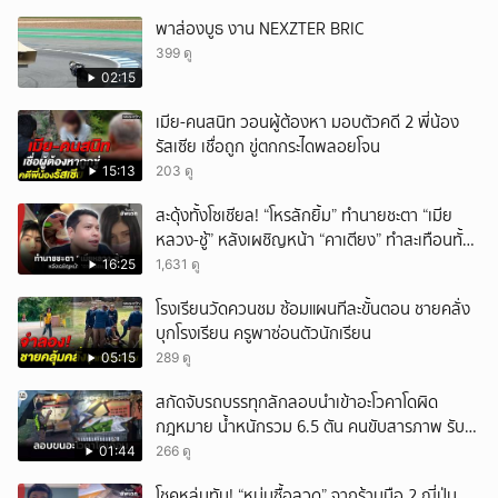
พาส่องบูธ งาน NEXZTER BRIC
399 ดู
02:15
เมีย-คนสนิท วอนผู้ต้องหา มอบตัวคดี 2 พี่น้อง
รัสเซีย เชื่อถูก ขู่ตกกระไดพลอยโจน
15:13
203 ดู
สะดุ้งทั้งโซเชียล! “โหรลักยิ้ม” ทำนายชะตา “เมีย
หลวง-ชู้” หลังเผชิญหน้า “คาเตียง” ทำสะเทือนทั้ง
ประเทศ
16:25
1,631 ดู
โรงเรียนวัดควนชม ซ้อมแผนทีละขั้นตอน ชายคลั่ง
บุกโรงเรียน ครูพาซ่อนตัวนักเรียน
05:15
289 ดู
สกัดจับรถบรรทุกลักลอบนำเข้าอะโวคาโดผิด
กฎหมาย น้ำหนักรวม 6.5 ตัน คนขับสารภาพ รับ
ค่าจ้างเที่ยวละ 5,000 บาท
01:44
266 ดู
โชคหล่นทับ! “หนุ่มซื้อลวด” จากร้านมือ 2 ญี่ปุ่น