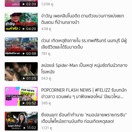
สุคติ
02:39
1,056 ดู
จ่าวัญ เผยคลิปในอดีต ตามตัวขบวนการแบ่งแยก
ดินแดน ที่บ้านกลางป่า
04:29
438 ดู
ด่วน! เกิดเหตุยิงภายใน รร.เทพศิรินทร์ นนทบุรี มีผู้
เสียชีวิตและได้รับบาดเจ็บ
00:58
781 ดู
สปอยล์ Spider-Man เป็นเหตุ! หนุ่มซัดกันนัวกลาง
โรงหนัง
01:35
543 ดู
POPCORNER FLASH NEWS | #FELIZZ รับบทนัก
ข่าวสาว ชวนแฟน ๆ มาฟังเพลงใหม่ ‘มีแมวไหม
(Catch Me If You Can)’
00:52
365 ดู
ยิ่งขนลุก! ย้อนคำทำนาย “หมอปลายพรายกระซิบ”
เตือนไฟไหม้สถานบันเทิง ก่อนเกิดเหตุสลด!
11:02
1,121 ดู