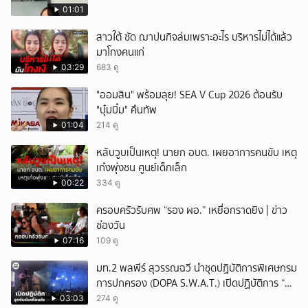
01:01
สาวใต้ ซัด ฌาปนกิจล่มเพราะอะไร บริหารไม่ได้แล้ว
มาโกงคนแก่
03:29
683 ดู
"ออมสิน" พร้อมลุย! SEA V Cup 2026 ต้อนรับ
"บุ๋มบิ๋ม" คืนทัพ
01:04
214 ดู
หลับวูบเป็นเหตุ! นายก อบต. เผยอาการคนขับ เหตุ
เก๋งพุ่งชน ศูนย์เด็กเล็ก
00:22
334 ดู
ครอบครัวรับศพ “รอง ผอ.” เหยื่อกราดยิง | ข่าว
ช่องวัน
07:16
109 ดู
มท.2 พลพีร์ สุวรรณฉวี นำชุดปฏิบัติการพิเศษกรม
การปกครอง (DOPA S.W.A.T.) เปิดปฏิบัติการ “บา
รมีโสธร” บุกจับผับเถื่อนอัพยา กลางเมืองแปดริ้ว
03:03
274 ดู