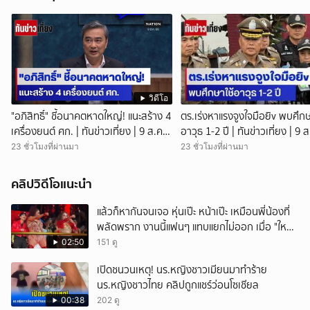
วิดีโอ
"อภิสิทธิ์" ชี้อนาคตหาดใหญ่! แนะสร้าง 4
ตร.เร่งหาแรงจูงใจมือยิv พบศึกษ
เครื่องยนต์ ศก. | ทันข่าวเที่ยง | 9 ส.ค.
อาวุธ 1-2 ปี | ทันข่าวเที่ยง | 9 ส
69 | NationTV22
NationTV22 สอบพยานแล้ว 17
23 ชั่วโมงที่ผ่านมา
23 ชั่วโมงที่ผ่านมา
เร่งตรวจมือถือและหลักฐานที่เกิด
พบปัจจัยหลายด้าน ทั้งครอบครั
คลิปวิดีโอแนะนำ
โรงเรียน เพื่อน และสื่อโซเ
แล้วก็หากันจนเจอ หุ่นเป๊ะ หน้าเป๊ะ เหมือนพี่น้องที่
พลัดพราก งานนี้แฟนๆ แทบแยกไม่ออก เมื่อ "ใหม่
พัชรี" นักร้องคนดัง เจอแฝดสาขาอินเดีย พร้อม
02:50
151 ดู
มอบชุดสวยให้เป็นของขวัญอีกด้วย
เปิดชนวนเหตุ! นร.หญิงชาวเมียนมาทำร้าย
นร.หญิงชาวไทย คลิปถูกแชร์ว่อนโซเชียล
00:38
202 ดู