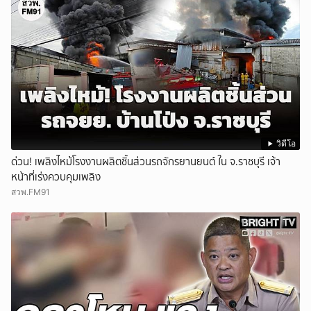
วิดีโอ
ด่วน! เพลิงไหม้โรงงานผลิตชิ้นส่วนรถจักรยานยนต์ ใน จ.ราชบุรี เจ้า
หน้าที่เร่งควบคุมเพลิง
สวพ.FM91