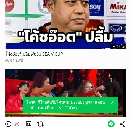
วิดีโอ
"โค้ชอ๊อต" ปลื้มฟอร์ม SEA V CUP!
WeR NEWS
โควตมุมมองของคุณผ่านคอนเทนต์นี้บน
รีโพสต์หรือโควตมุมมองของคุณผ่านคอน
LINE TODAY
เทนต์นี้บน LINE TODAY
1