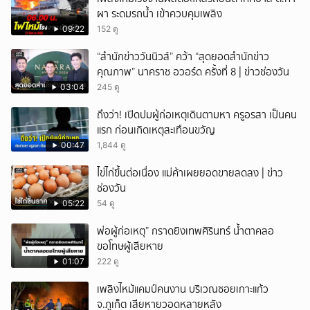
ผา ระดมรถน้ำ เข้าควบคุมเพลิง
09:22
152 ดู
“สำนักข่าววันนิวส์” คว้า “สุดยอดสำนักข่าว
คุณภาพ” นาคราช อวอร์ด ครั้งที่ 8 | ข่าวช่องวัน
03:04
245 ดู
ถึงว่า! เปิดปมผู้ก่อเหตุเดินตามหา ครูอรสา เป็นคน
แรก ก่อนเกิดเหตุสะเทือนขวัญ
00:47
1,844 ดู
ไข่ไก่ขึ้นต่อเนื่อง แม่ค้าเผยยอดขายลดลง | ข่าว
ช่องวัน
05:22
54 ดู
พ่อผู้ก่อเหตุ” กราดยิงเทพศิรินทร์ น้ำตาคลอ
ขอโทษผู้เสียหาย
01:07
222 ดู
เพลิงไหม้แคมป์คนงาน บริเวณซอยเกาะแก้ว
จ.ภูเก็ต เสียหายวอดหลายหลัง