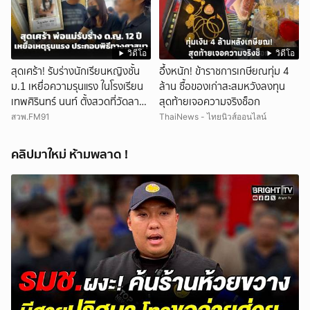
วิดีโอ
วิดีโอ
สุดเศร้า! รับร่างนักเรียนหญิงชั้น
อึ้งหนัก! ข้าราชการเกษียณทุ่ม 4
ม.1 เหยื่อความรุนแรง ในโรงเรียน
ล้าน ซื้อของเก่าสะสมหวังลงทุน
เทพศิรินทร์ นนท์ ตั้งสวดที่วัดลาด
สุดท้ายเจอความจริงช็อก
ปลาดุก
สวพ.FM91
ThaiNews - ไทยนิวส์ออนไลน์
คลิปมาใหม่ ห้ามพลาด !