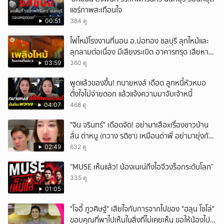
แชร์ภาพสะเทือนใจ
00:51
384 ดู
ไฟไหม้โรงงานที่นอน อ.บ่อทอง ชลบุรี ลุกไหม้และ
ลุกลามต่อเนื่อง มีเสียงระเบิด อาคารทรุด เสียหาย
หนัก
03:59
360 ดู
พูดแล้วของขึ้น! ทนายหงส์ เดือด ลูกหนี้หัวหมอ
ตั้งใจไม่จ่ายดอก แล้วแจ้งความมาจับเจ้าหนี้
04:07
468 ดู
ั่"จิน จรินทร์" เดือดจัด! อย่ามาเสือxเรื่องชาวบ้าน
ลั่น ด่าหนู (กวาง รติชา) เหมือนด่าพี่ อย่ามายุ่งกับ
คนของผม จบ!!!
02:49
632 ดู
“MUSE เห็นแล้ว! น้องเนเน่ถึงไอจีวงร็อกระดับโลก”
335 ดู
01:05
"โจอี้ ภูวศิษฐ์" เสียใจกับการจากไปของ "ฮลุน โซโล่"
ขอบคุณที่พาไปเห็นในสิ่งที่ไม่เคยเห็น ขอให้น้องไปสู่