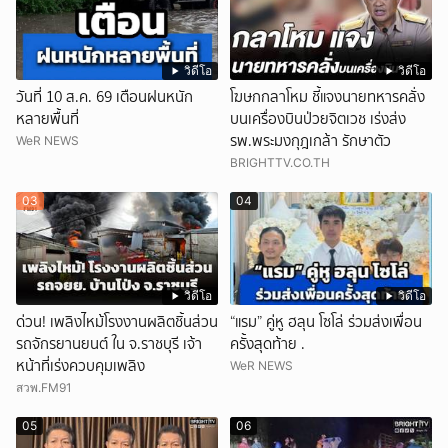
วิดีโอ
วิดีโอ
วันที่ 10 ส.ค. 69 เตือนฝนหนัก
โฆษกกลาโหม ชี้แจงนายทหารคลั่ง
หลายพื้นที่
บนเครื่องบินป่วยจิตเวช เร่งส่ง
รพ.พระมงกุฎเกล้า รักษาตัว
WeR NEWS
BRIGHTTV.CO.TH
03
04
วิดีโอ
วิดีโอ
ด่วน! เพลิงไหม้โรงงานผลิตชิ้นส่วน
“แรม” คู่หู ฮลุน โซโล่ ร่วมส่งเพื่อน
รถจักรยานยนต์ ใน จ.ราชบุรี เจ้า
ครั้งสุดท้าย .
หน้าที่เร่งควบคุมเพลิง
WeR NEWS
สวพ.FM91
05
06