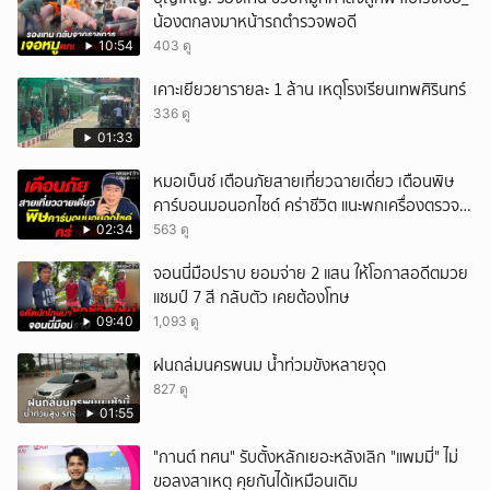
น้องตกลงมาหน้ารถตำรวจพอดี
10:54
403 ดู
เคาะเยียวยารายละ 1 ล้าน เหตุโรงเรียนเทพศิรินทร์
336 ดู
01:33
หมอเบ็นซ์ เตือนภัยสายเที่ยวฉายเดี่ยว เตือนพิษ
คาร์บอนมอนอกไซด์ คร่าชีวิต แนะพกเครื่องตรวจ
วัดติดตัว
02:34
563 ดู
จอนนี่มือปราบ ยอมจ่าย 2 แสน ให้โอกาสอดีตมวย
แชมป์ 7 สี กลับตัว เคยต้องโทษ
09:40
1,093 ดู
ฝนถล่มนครพนม น้ำท่วมขังหลายจุด
827 ดู
01:55
"กานต์ ทศน" รับตั้งหลักเยอะหลังเลิก "แพมมี่" ไม่
ขอลงสาเหตุ คุยกันได้เหมือนเดิม