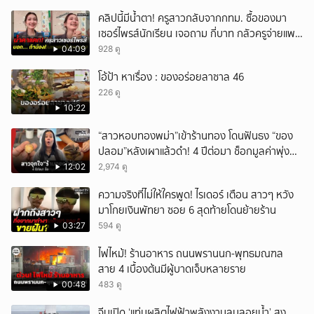
หวั่นไหว
คลิปนี้มีน้ำตา! ครูสาวกลับจากกทม. ซื้อของมา
เซอร์ไพรส์นักเรียน เจอถาม กี่บาท กลัวครูจ่ายแพง
w
04:09
928 ดู
โอ้ป้า หาเรื่อง : ของอร่อยลาซาล 46
226 ดู
10:22
“สาวหอบทองพม่า”เข้าร้านทอง โดนฟันธง “ของ
ปลอม”หลังเผาแล้วดำ! 4 ปีต่อมา ช็อกมูลค่าพุ่ง
มหาศาล!
12:02
2,974 ดู
ความจริงที่ไม่ให้ใครพูด! ไรเดอร์ เตือน สาวๆ หวัง
มาโกยเงินพัทยา ซอย 6 สุดท้ายโดนย้ายร้าน
03:27
594 ดู
ไฟไหม้! ร้านอาหาร ถนนพรานนก-พุทธมณฑล
สาย 4 เบื้องต้นมีผู้บาดเจ็บหลายราย
00:48
483 ดู
จีนเปิด ‘แท่นผลิตไฟฟ้าพลังงานลมลอยน้ำ’ สูง