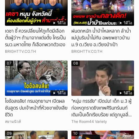
วิดีโอ
วิดีโอ
เดชา ชี้ ควรเปลี่ยนให้ภูเก็ตมีเลือก
ฝนตกหนัก น้ำป่าไหลหลาก ลำน้ำ
ตั้งผู้ว่าฯ ถ้ามาจากแต่งตั้ง ใครเป็น
แม่ปูนรับน้ำไม่ทัน อพยพชาวบ้าน
รมว.มหาดไทย ก็เลือกพวกตัวเอง
ม.9 ต.เวียง อ.เวียงป่าเป้า
BRIGHTTV.CO.TH
BRIGHTTV.CO.TH
07
08
วิดีโอ
วิดีโอ
ไขข้อสงสัย! กรมอุทยานฯ เปิดผล
"หนุ่ม กรรชัย" เปิดปม! เด็ก ม.3 ผู้
ชันสูตร ปมเจ้าหน้าที่ห้วยขาแข้งเสีย
ก่อเหตุกราดยิงเทพศิรินทร์นนท์
ชีวิต
เดิมเป็นเด็กเรียบร้อย แต่ถูกบูลลี่
หนัก คาดแรงกดดันสะสมกลายเป็น
สยามนิวส์
The Room44 Variety
แรงแค้น จนก่อเหตุสลด
09
10