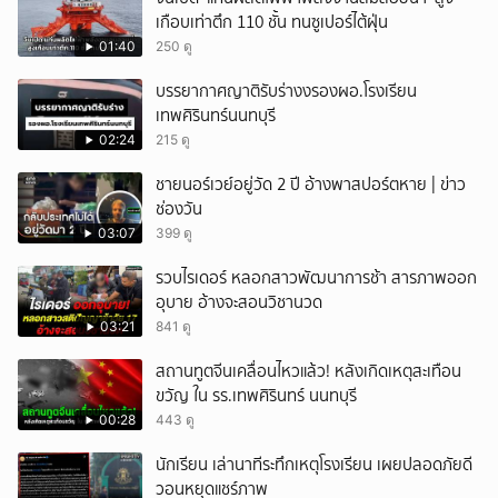
เกือบเท่าตึก 110 ชั้น ทนซูเปอร์ไต้ฝุ่น
01:40
250 ดู
บรรยากาศญาติรับร่างงรองผอ.โรงเรียน
เทพศิรินทร์นนทบุรี
02:24
215 ดู
ชายนอร์เวย์อยู่วัด 2 ปี อ้างพาสปอร์ตหาย | ข่าว
ช่องวัน
03:07
399 ดู
รวบไรเดอร์ หลอกสาวพัฒนาการช้า สารภาพออก
อุบาย อ้างจะสอนวิชานวด
03:21
841 ดู
สถานทูตจีนเคลื่อนไหวแล้ว! หลังเกิดเหตุสะเทือน
ขวัญ ใน รร.เทพศิรินทร์ นนทบุรี
00:28
443 ดู
นักเรียน เล่านาทีระทึกเหตุโรงเรียน เผยปลอดภัยดี
วอนหยุดแชร์ภาพ