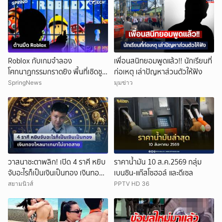
Roblox กับเกมจำลอง
เพื่อนสนิทยอมพูดแล้ว!! นักเรียนที่
โศกนาฏกรรมกราดยิง พื้นที่เชิดชู
ก่อเหตุ เล่าปัญหาส่วนตัวให้ฟัง
ความรุนแรง?
SpringNews
มุมข่าว
วาสนาชะตาพลิก! เปิด 4 ราศี หยิบ
ราคาน้ำมัน 10 ส.ค.2569 กลุ่ม
จับอะไรก็เป็นเงินเป็นทอง เงินทอง
เบนซิน-แก๊สโซฮอล์ และดีเซล
ไหลมาเทมาไม่ขาดสาย
สยามนิวส์
PPTV HD 36