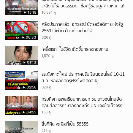
ตะลึงไม่ใช่ลวดธรรมดา ช็อครู้ซ่อนมูลค่ามหาศาล!
ยกเลิก
15:18
16,531 ดู
คลังประกาศแล้ว! อุทธรณ์ บัตรสวัสดิการแห่งรัฐ
2569 ไม่ผ่าน ต้องทำอย่างไร?
00:33
326 ดู
“ครั้งแรก” ในชีวิต เกิดขึ้นกลางกองถ่าย!
1,570 ดู
01:13
รร.ดังหาดใหญ่ ประกาศปรับเรียนออนไลน์ 10-11
ส.ค. หลังอดีตครูฝรั่งโพสต์คลิปขู่
02:58
624 ดู
กรมกิจการพลเรือนทหารบก ชมเยาวชนไทยอัด
คลิปสื่อสารภาษาอังกฤษถึง UN แจงข้อเท็จจริง
ประวัติศาสตร์มนุษยธรรมไทย
04:52
168 ดู
สิ่งที่คิด vs สิ่งที่เป็น 55555
215 ดู