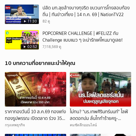
ปลัด มท.ลุยล้างบางทุจริต ขบวนการโกงสอบท้อง
ถิ่น | ทันข่าวเที่ยง | 14 ก.ค. 69 | NationTV22
11:30
82 ดู
POPCORNER CHALLENGE | #FELIZZ กับ
Challenge แบบแมว ๆ จะน่ารักแค่ไหนมาดูเลย!
02:52
7,118,569 ดู
10 บทความที่อยากแนะนำให้คุณ
ราคาทองวันนี้ 10 ส.ค.69 ทองแท่ง
ไม่ทน? "นร.เทพศิรินทร์นนท์" ไลฟ์
ทองรูปพรรณ เปิดตลาด ร่วง 350
สดตอกปม ลั่นไกทำร้ายครู-
บาท
นักเรียน โซเชียลแชร์แรง
กรุงเทพธุรกิจ
คมชัดลึกออนไลน์