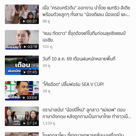
เมื่อ "ครอบครัวดีน" ออกงาน นำโดย แมทธิว-ลีเดีย
พร้อมด้วยลูกๆ ทั้งสาม "น้องดีแลน น้องเดมี่ และ
น้องดีออน" รับรางวัลสุดยอดครอบครัว
00:37
98 ดู
Celebrity ในงานนาคราชอวอร์ด ครั้งที่ 8 บอกเลย
"แนน ทัดดาว" ชี้จุดต้องแก้ในทีมก่อนลุยชิงแชมป์
หน้าตาดียกบ้าน
เอเชีย.
02:18
100 ดู
วันที่ 10 ส.ค. 69 เตือนฝนหนักหลายพื้นที่
36 ดู
01:45
"โค้ชอ๊อต" ปลื้มฟอร์ม SEA V CUP!
38 ดู
02:04
ดราม่าสนั่น! "น้องปีใหม่" ลูกสาว "แม่แอฟ" ตอบ
ภาษาอังกฤษ หลังถูกถามเป็นภาษาไทย ทำชาวเน็ต
ถกสนั่น!
07:24
1,339 ดู
โฆษกกลาโหม ชี้แจงนายทหารคลั่งบนเครื่องบิน