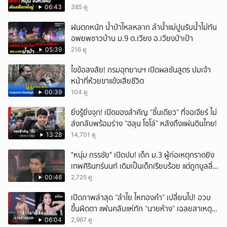
เอง
06:43
385 ดู
ฝนตกหนัก น้ำป่าไหลหลาก ลำน้ำแม่ปูนรับน้ำไม่ทัน
อพยพชาวบ้าน ม.9 ต.เวียง อ.เวียงป่าเป้า
05:39
216 ดู
ไขข้อสงสัย! กรมอุทยานฯ เปิดผลชันสูตร ปมเจ้า
หน้าที่ห้วยขาแข้งเสียชีวิต
00:39
104 ดู
ยิ่งรู้ยิ่งจุก! เปิดของสำคัญ “ชิ้นเดียว” ที่จอเจียร์ ไม่
ส่งกลับพร้อมร่าง “ฮลุน โซโล่” หลังถึงแผ่นดินไทย!
13:28
14,701 ดู
"หนุ่ม กรรชัย" เปิดปม! เด็ก ม.3 ผู้ก่อเหตุกราดยิง
เทพศิรินทร์นนท์ เดิมเป็นเด็กเรียบร้อย แต่ถูกบูลลี่
หนัก คาดแรงกดดันสะสมกลายเป็นแรงแค้น จนก่อ
00:46
2,725 ดู
เหตุสลด
เปิดภาพล่าสุด “ลำไย ไหทองคำ” เปลี่ยนไป! อวบ
ขึ้นผิดตา แฟนคลับแห่ทัก “นายห้าง” เฉลยสาเหตุ
ชัด!
06:04
2,967 ดู