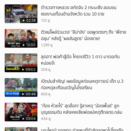
ตำรวจทางหลวง สกัดจับ 2 กระบะซิ่ง ลอบขน
แรงงานเถื่อนข้ามจังหวัด รวม 10 ราย
02:58
152 ดู
ตัวแม่โผล่ร่วมวง! “ลีน่าจัง” ขอพูดตรงๆ ถึง “พี่ชาย
ฮลุน” หลังรู้ “ผลชันสูตร” น้องชาย!
15:00
1,295 ดู
สุดฮา! พ่อค้าสู้มือ ใครกดรีวิว 1 ดาว มาเจอกัน
หน่อยจ๊ะ
09:03
208 ดู
เปิดปมสำคัญ! เผยข้อมูลก่อนเหตุการณ์ เด็ก ม.3
ก่อเหตุสะเทือนขวัญในโรงเรียน
00:46
606 ดู
“ก้อง ห้วยไร่” สุดช็อก! รู้สาเหตุ “น้องพั๊นซ์“ ลูก
บุญธรรมดับ หลังเคยเสียพ่อแม่เหตุตึกสตง.ถล่ม
09:06
454 ดู
บุญใหญ่! รองเทน ช่วยหมูที่กำลังถูกพาไปโรงเชือ_