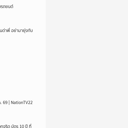
างรถยนต์
นด่าพี่ อย่ามายุ่งกับ
ส.ค. 69 | NationTV22
ริต บัตร 10 ปี ที่