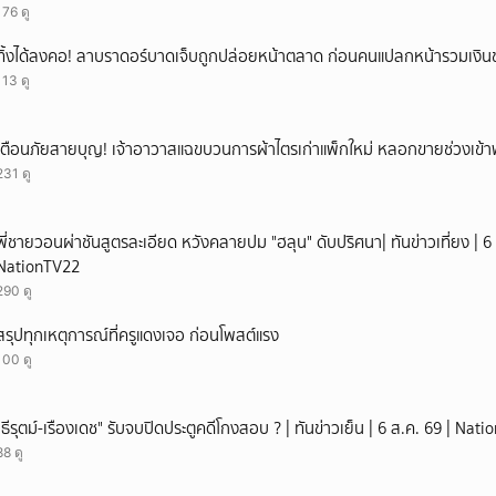
176 ดู
ทิ้งได้ลงคอ! ลาบราดอร์บาดเจ็บถูกปล่อยหน้าตลาด ก่อนคนแปลกหน้ารวมเงินช
113 ดู
เตือนภัยสายบุญ! เจ้าอาวาสแฉขบวนการผ้าไตรเก่าแพ็กใหม่ หลอกขายช่วงเข้
231 ดู
พี่ชายวอนผ่าชันสูตรละเอียด หวังคลายปม "ฮลุน" ดับปริศนา| ทันข่าวเที่ยง | 6 
NationTV22
290 ดู
สรุปทุกเหตุการณ์ที่ครูแดงเจอ ก่อนโพสต์แรง
100 ดู
"ธีรุตม์-เรืองเดช" รับจบปิดประตูคดีโกงสอบ ? | ทันข่าวเย็น | 6 ส.ค. 69 | Nat
88 ดู