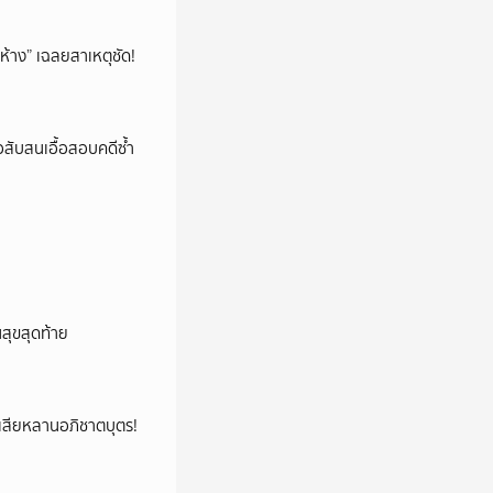
ห้าง” เฉลยสาเหตุชัด!
สับสนเอื้อสอบคดีซ้ำ
นสุขสุดท้าย
ูญเสียหลานอภิชาตบุตร!