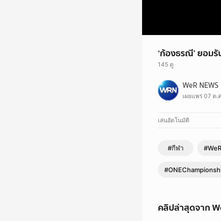
‘ก้องธรณี’ ยอมรั
145 ดู
‘ก้องธรณี’ ยอมรับผลแพ
WeR NEWS
เผยแพร่ 07 ต.ค
เล่นอัตโนมัติ
#กีฬา
#WeR
#ONEChampionsh
คลิปล่าสุดจาก 