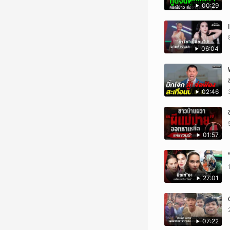
00:29
06:04
02:46
01:57
27:01
07:22