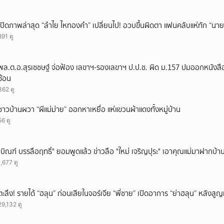
เปิดภาพล่าสุด “ลำไย ไหทองคำ” เปลี่ยนไป! อวบขึ้นผิดตา แฟนคลับแห่ทัก “นาย
891 ดู
พล.ต.อ.สุรเชชษฐ์ จ่อฟ้อง เลขาฯ-รองเลขาฯ ป.ป.ช. ผิด ม.157 ปมออกหนังสือ
ซ้อน
362 ดู
ชาวบ้านผวา “ผีแม่ม่าย” ออกหาเหยื่อ แห่แขวนผ้าแดงทั้งหมู่บ้าน
56 ดู
"บิณฑ์ บรรลือฤทธิ์" ยอมพูดแล้ว ข่าวลือ "ใหม่ เจริญปุระ" เอาคุณแม่มาฝากบ้า
1,677 ดู
ตะลึง! รายได้ “ฮลุน” ก่อนเสียในจอร์เจีย “พี่ชาย” เปิดอาการ “ย่าฮลุน” หลังส
29,132 ดู