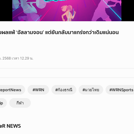
บผลแพ้ ‘อัสลามจอน’ แต่ยันกลับมาแกร่งกว่าเดิมแน่นอน
้ ‘อัสลามจอน’ แต่ยันกลับมาแกร่งกว่าเดิมแน่นอน
. 2568 เวลา 12.29 น.
eportNews
#WRN
#ก้องธรณี
#มวยไทย
#WRNSports
ip
กีฬา
WeR NEWS