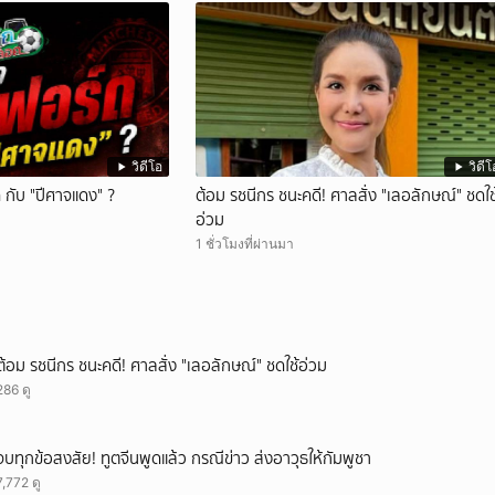
วิดีโอ
วิดีโ
กับ "ปีศาจแดง" ?
ต้อม รชนีกร ชนะคดี! ศาลสั่ง "เลอลักษณ์" ชดใช
อ่วม
1 ชั่วโมงที่ผ่านมา
ต้อม รชนีกร ชนะคดี! ศาลสั่ง "เลอลักษณ์" ชดใช้อ่วม
286 ดู
จบทุกข้อสงสัย! ทูตจีนพูดแล้ว กรณีข่าว ส่งอาวุธให้กัมพูชา
7,772 ดู