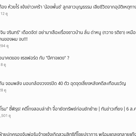
ยกเลิก
ก้อง ห้วยไร่ แจ้งข่าวเศร้า 'น้องพั้นช์' ลูกสาวบุญธรรม เสียชีวิตจากอุบัติเหตุท
112 ดู
ั่"จิน จรินทร์" เดือดจัด! อย่ามาเสือxเรื่องชาวบ้าน ลั่น ด่าหนู (กวาง รติชา) เหมือ
คนของผม จบ!!!
294 ดู
อนาคตของ แรชฟอร์ด กับ "ปีศาจแดง" ?
18 ดู
กัน จอมพลัง มอบกล้องวงจรปิด 40 ตัว อุดจุดเสี่ยงหลังคดีสะเทือนขวัญ
28 ดู
"โรม" ชี้พิรุธ! คดีโกงสอบล่าช้า จี้อายัดทรัพย์ก่อนยักย้าย | ทันข่าวเที่ยง | 6 
1,501 ดู
ฝ่ายปกครองจับพ่อรับจ้างแจ้งเกิดสวมสิทธิที่ไชยปราการ พร้อมแถลงทลายแก๊งทุจ