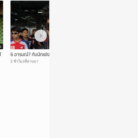
อ
วิดีโอ
้
6 อารมณ์? กับนักแข่ง EP.2
สรุปทุกเหตุการณ์ท
2 ชั่วโมงที่ผ่านมา
2 ชั่วโมงที่ผ่านมา