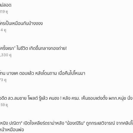
แม่สอด
819 ดู
ใครเป็นเหมือนกันบ้างงงง
14 ดู
“ครั้งแรก” ในชีวิต เกิดขึ้นกลางกองถ่าย!
1,330 ดู
โทน บางแค ตอบแล้ว หลังโดนถาม เมื่อคืนไปไหนมา
73 ดู
อดีต สว.สมชาย โพสต์ รู้แล้ว คนชง ! หลัง ครม. เห็นชอบแต่งตั้ง ผกก.หนุ่ย นั
159 ดู
"หนิง ปณิตา" เปิดใจเคลียร์ดราม่าหลัง "น้องณิริน" ถูกกระแสวิจารณ์ จากคลิ
หน้าเหมือนพ่อ