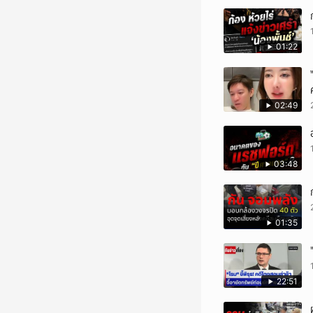
01:22
02:49
03:48
01:35
22:51