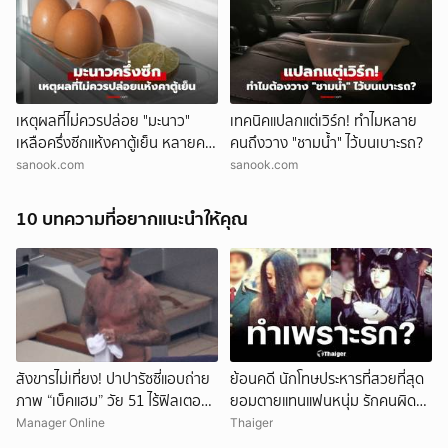
เหตุผลที่ไม่ควรปล่อย "มะนาว"
เทคนิคแปลกแต่เวิร์ก! ทำไมหลาย
เหลือครึ่งซีกแห้งคาตู้เย็น หลายคน
คนถึงวาง "ชามน้ำ" ไว้บนเบาะรถ?
พลาดไม่รู้ตัว
sanook.com
sanook.com
10 บทความที่อยากแนะนำให้คุณ
สังขารไม่เที่ยง! ปาปารัซซี่แอบถ่าย
ย้อนคดี นักโทษประหารที่สวยที่สุด
ภาพ “เบ็คแฮม” วัย 51 ไร้ฟิลเตอร์
ยอมตายแทนแฟนหนุ่ม รักคนผิด
เผยให้เห็นผมบาง-ศีรษะล้าน
ชีวิตดิ่งเหว
Manager Online
Thaiger