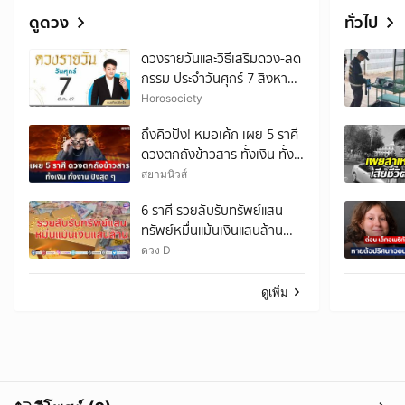
ดูดวง
ทั่วไป
ดวงรายวันและวิธีเสริมดวง-ลด
กรรม ประจำวันศุกร์ 7 สิงหาคม
2569
Horosociety
ถึงคิวปัง! หมอเค้ก เผย 5 ราศี
ดวงตกถังข้าวสาร ทั้งเงิน ทั้ง
งาน ปังสุด ๆ
สยามนิวส์
6 ราศี รวยลับรับทรัพย์แสน
ทรัพย์หมื่นแม้นเงินแสนล้าน
รายได้ยังมั่นคง มีโชคลาภไม่
ดวง D
ขาดมือ
ดูเพิ่ม