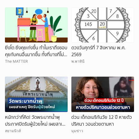
ยิ่งโต ยิ่งคุยเก่งขึ้น ทำไมเราถึงชอบ
ดวงวันศุกร์ที่ 7 สิงหาคม พ.ศ.
คุยกับคนอื่นมากขึ้น ทั้งที่บางทีไม่รู้
2569
จักกันด้วยซ้ำ
The MATTER
พ.พาทินี
หนักกว่าที่คิด! วัดพระบาทน้ำพุ
ด่วน เด็กอเมริกันวัย 12 ปี หายตัว
ประกาศปิดรับผู้ป่วยใหม่ เผยสาเหตุ
ปริศนา วอนช่วยตามหา
สุดสะเทือนใจ
สยามนิวส์
มุมข่าว