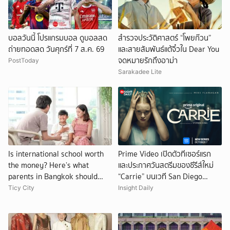
บอลวันนี้ โปรแกรมบอล ดูบอลสด
สำรวจประวัติศาสตร์ “โพยก๊วน”
ถ่ายทอดสด วันศุกร์ที่ 7 ส.ค. 69
และสายสัมพันธ์แต้จิ๋วใน Dear You
จดหมายรักถึงอาม่า
PostToday
Sarakadee Lite
Is international school worth
Prime Video เปิดตัวทีเซอร์แรก
the money? Here’s what
และประกาศวันสตรีมของซีรีส์ใหม่
parents in Bangkok should
“Carrie” บนเวที San Diego
consider
Comic-Con
Ticy City
Insight Daily