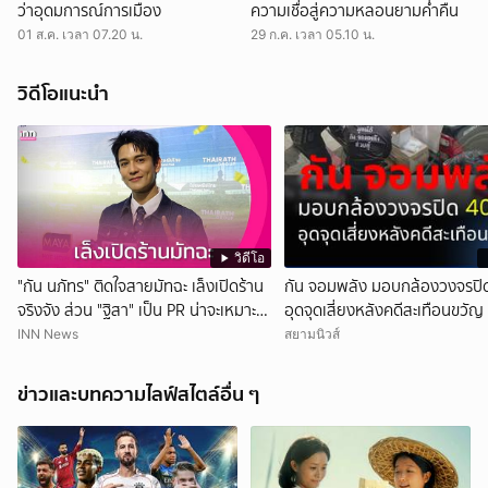
ว่าอุดมการณ์การเมือง
ความเชื่อสู่ความหลอนยามค่ำคืน
01 ส.ค. เวลา 07.20 น.
29 ก.ค. เวลา 05.10 น.
วิดีโอแนะนำ
วิดีโอ
"กัน นภัทร" ติดใจสายมัทฉะ เล็งเปิดร้าน
กัน จอมพลัง มอบกล้องวงจรปิด
จริงจัง ส่วน "ฐิสา" เป็น PR น่าจะเหมาะ
อุดจุดเสี่ยงหลังคดีสะเทือนขวัญ
กว่า
INN News
สยามนิวส์
ข่าวและบทความไลฟ์สไตล์อื่น ๆ