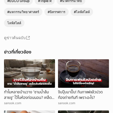
#EGCO Group
#Triple R
#นวัตกรรมวิทย์
#มหกรรมวิทยาศาสตร์
#นิทรรศการ
#ไลฟ์สไตล์
ไลฟ์สไตล์
ดูข่าวต้นฉบับ
ข่าวที่เกี่ยวข้อง
ทำไมหลายบ้านวาง “ชามน้ำส้ม
จิบปุ๊บมาปั๊บ! กินกาแฟแล้วปวด
สายชู” ไว้ในห้องก่อนนอน? เคล็ด
ท้องถ่ายทันที เพราะอะไร?
ลับราคาประหยัด ตื่นมาอาจพบ
sanook.com
sanook.com
ความต่าง!