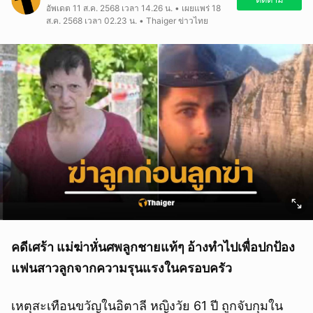
อัพเดต 11 ส.ค. 2568 เวลา 14.26 น. • เผยแพร่ 18
ส.ค. 2568 เวลา 02.23 น. • Thaiger ข่าวไทย
คดีเศร้า แม่ฆ่าหั่นศพลูกชายแท้ๆ อ้างทำไปเพื่อปกป้อง
แฟนสาวลูกจากความรุนแรงในครอบครัว
เหตุสะเทือนขวัญในอิตาลี หญิงวัย 61 ปี ถูกจับกุมใน