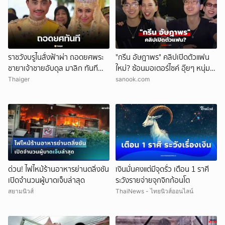
ราชวังบรูไนสั่งฟ้าผ่า ถอดยศพระ
"กรีน อัษฎาพร" คลิปเปิดตัวแฟน
ชายาเจ้าชายอับดุล มาลิก ทันที
ใหม่? ซ้อนมอเตอร์ไซค์ อุ๊ยๆ หนุ่ม
อ้างพฤติกรรมกระทบพระเกียรติ
หน้าคุ้นๆ
Thaiger
sanook.com
ราชวงศ์
ด่วน! ไฟไหม้ร้านอาหารย่านตลิ่งชัน
เงินมั่นคงแต่มีจุดรั่ว เตือน 1 ราศี
เปิดจำนวนผู้บาดเจ็บล่าสุด
ระวังรายจ่ายจุกจิกก้อนโต
สยามนิวส์
ThaiNews - ไทยนิวส์ออนไลน์