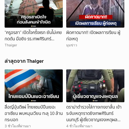
“ครูอรสา” เปิดใจครั้งแรก ยันไม่เคย
ผิดคาดมาก!! เปิดผลการเรียน ผู้
กดดัน มือยิง รร.เทพศิรินทร์
ก่อเหตุ
นนทบุรี
Thaiger
มุมข่าว
ล่าสุดจาก Thaiger
สื่อญี่ปุ่นตีแผ่ ไทยแชมป์ปืนเยอะ
ดราม่าตำรวจใส่กางเกงขาสั้น เข้า
อาเซียน พบหมุนเวียน ทะลุ 10 ล้าน
ระงับเหตุกราดยิงเทพศิรินทร์
กระบอก
นนทบุรี ผู้เชี่ยวชาญแจงเหตุผล
ด้านยุทธวิธี
3 ชั่วโมงที่ผ่านมา
4 ชั่วโมงที่ผ่านมา