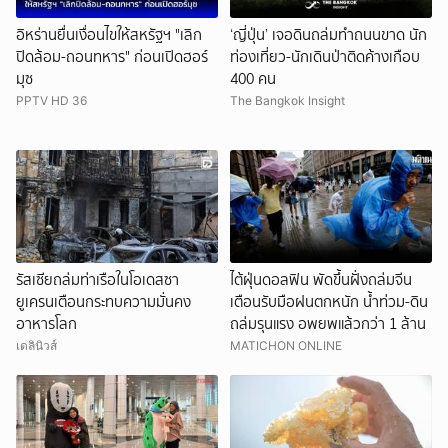
อิหร่านยื่นเงื่อนไขให้สหรัฐฯ "เลิก
‘ญี่ปุ่น’ เจอดินถล่มทำถนนขาด นัก
ปิดล้อม-ถอนทหาร" ก่อนเปิดฮอร์
ท่องเที่ยว-นักเดินป่าติดค้างเกือบ
มุซ
400 คน
PPTV HD 36
The Bangkok Insight
รัสเซียถล่มท่าเรือในโอเดสซา
ไต้ฝุ่นดอลฟิน พัดขึ้นฝั่งถล่มจีน
ยูเครนเตือนกระทบความมั่นคง
เตือนรับมือฝนตกหนัก น้ำท่วม-ดิน
อาหารโลก
ถล่มรุนแรง อพยพแล้วกว่า 1 ล้าน
เดลินิวส์
MATICHON ONLINE