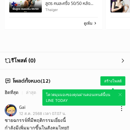
สูตร คนละครึ่ง 50/50 หลัง
ประชาชนบ่นคำนวณยาก
Thaiger
ดูเพิ่ม
รีโพสต์ (0)
โพสต์ทั้งหมด(12)
สร้างโพสต์
ฮิตที่สุด
ล่าสุด
โควตมุมมองของคุณผ่านคอนเทนต์นี้บน
LINE TODAY
Gai
12 ส.ค. 2568 เวลา 07.07 น.
ชายฉกรรจ์ที่มีพฤติกรรมเยี่ยงนี้
กำลังมีเพิ่มมากขึ้นในสังคมไทย!!