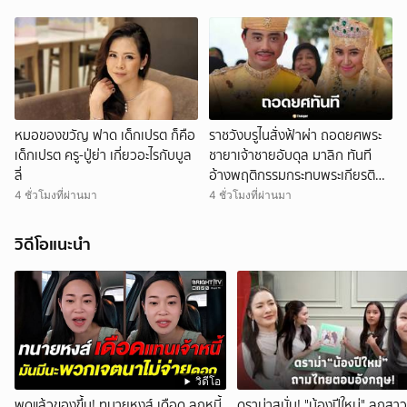
หมอของขวัญ ฟาด เด็กเปรต ก็คือ
ราชวังบรูไนสั่งฟ้าผ่า ถอดยศพระ
เด็กเปรต ครู-ปู่ย่า เกี่ยวอะไรกับบูล
ชายาเจ้าชายอับดุล มาลิก ทันที
ลี่
อ้างพฤติกรรมกระทบพระเกียรติ
ราชวงศ์
4 ชั่วโมงที่ผ่านมา
4 ชั่วโมงที่ผ่านมา
วิดีโอแนะนำ
วิดีโอ
พูดแล้วของขึ้น! ทนายหงส์ เดือด ลูกหนี้
ดราม่าสนั่น! "น้องปีใหม่" ลูกสาว