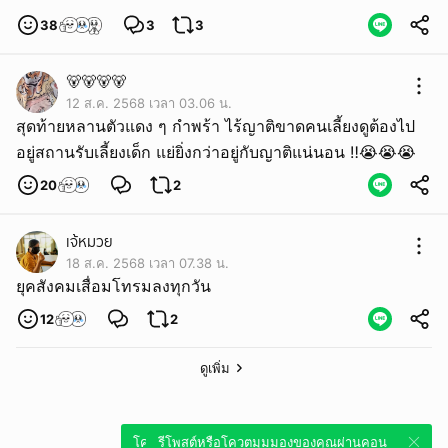
38
3
3
🐻🐻🐻🐻
12 ส.ค. 2568 เวลา 03.06 น.
สุดท้ายหลานตัวแดง ๆ กำพร้า ไร้ญาติขาดคนเลี้ยงดูต้องไป
อยู่สถานรับเลี้ยงเด็ก แย่ยิ่งกว่าอยู่กับญาติแน่นอน ‼️😭😭😭
20
2
เจ้หมวย
18 ส.ค. 2568 เวลา 07.38 น.
ยุคสังคมเสื่อมโทรมลงทุกวัน
12
2
ดูเพิ่ม
โควตมุมมองของคุณผ่านคอนเทนต์นี้บน
รีโพสต์หรือโควตมุมมองของคุณผ่านคอน