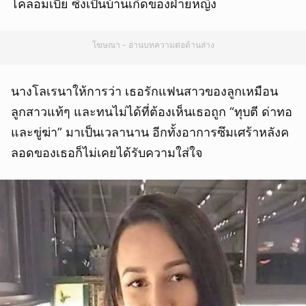
โคลอมเบีย ซึ่งเป็นบ้านเกิดของฝ่ายหญิง
โฆษณา - อ่านบทความต่อด้านล่าง
นางโลเรนาให้การว่า เธอรักแฟนสาวของลูกเหมือน
ลูกสาวแท้ๆ และทนไม่ได้ที่ต้องเห็นเธอถูก “ทุบตี ด่าทอ
และขู่ฆ่า” มาเป็นเวลานาน อีกทั้งอาการซึมเศร้าหลังค
ลอดของเธอก็ไม่เคยได้รับความใส่ใจ