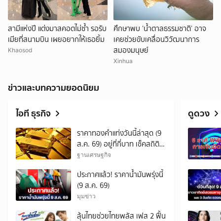
สามีแห่งปี แต่งมาสคอตไม่ซ้ำ รอรับ
ศึกษาพบ ‘น้ำตาลธรรมชาติ’ อาจ
เมียที่สนามบิน เผยอยากให้เธอยิ้ม
เคยช่วยขับเคลื่อนวิวัฒนาการ
สมองมนุษย์
Khaosod
Xinhua
ข่าวและบทความยอดนิยม
ไอที ธุรกิจ
ดูดวง
ราคาทองคำแท่งวันนี้ล่าสุด (9
ส.ค. 69) อยู่ที่กี่บาท เช็คสถิติ
การปรับขึ้น-ลง
ฐานเศรษฐกิจ
ประกาศแล้ว! ราคาน้ำมันพรุ่งนี้
(9 ส.ค. 69)
มุมข่าว
ลุ้นไทยช่วยไทยพลัส เฟส 2 ฟื้น