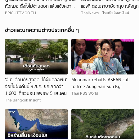
หัวหมอ ตั้งใจไม่จ่ายดอก แล้วแจ้งความ
แอฟ" ตอบภาษาอังกฤษ หลังถูก
มาจับเจ้าหนี้
ภาษาไทย ทำชาวเน็ตถกสนั่น!
BRIGHTTV.CO.TH
ThaiNews - ไทยนิวส์ออนไลน์
ข่าวและบทความต่างประเทศอื่น ๆ
‘จีน’ เตือนภัยสูงสุด ‘ไต้ฝุ่นดอลฟิน’
Myanmar rebuffs ASEAN call
จ่อขึ้นฝั่งคืนนี้ 9 ส.ค. ยกเลิกกว่า
to free Aung San Suu Kyi
1,600 เที่ยวบอน อพยพ 5 แสนคน
Thai PBS World
The Bangkok Insight