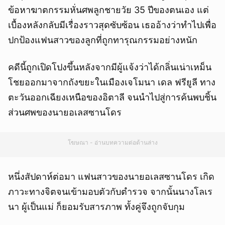
ข้อหาฆาตกรรมหั่นศพลูกชายวัย 35 ปีของตนเอง แต่
เบื้องหลังกลับมีเรื่องราวสุดซับซ้อน เธออ้างว่าทำไปเพื่อ
ปกป้องแฟนสาวของลูกที่ถูกทารุณกรรมอย่างหนัก
คดีนี้ถูกเปิดโปงขึ้นหลังจากมีผู้แจ้งว่าได้กลิ่นเน่าเหม็น
โชยออกมาจากถังขยะในเมืองเจโมนา เดล ฟรียูลี ทาง
ตะวันออกเฉียงเหนือของอิตาลี จนนำไปสู่การค้นพบชิ้น
ส่วนศพของนายอเลสซานโดร
โฆษณา - อ่านบทความต่อด้านล่าง
หนึ่งสัปดาห์ต่อมา แฟนสาวของนายอเลสซานโดร เกิด
ภาวะทางจิตจนเข้ามอบตัวกับตำรวจ จากนั้นนางโลเร
นา ผู้เป็นแม่ ก็ยอมรับสารภาพ ทั้งคู่จึงถูกจับกุม