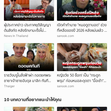
ยกเลิก
ผู้ประกาศข่าว ประกาศยุติสัญญา
เปิดคำทำนาย "หมอดูตาบอด" ช่วง
ต้นสังกัด หลังรักษามะเร็งไม่
ที่เหลือของปี 2026 หลังแม่นแล้ว 2
หายขาด (ตปท)
เรื่องใหญ่!
News In Thailand
sanook.com
ราชวังบรูไนสั่งฟ้าผ่า ถอดยศพระ
หญิงวัย 50 ช็อก! เป็น "กระดูก
ชายาเจ้าชายอับดุล มาลิก ทันที
พรุน" ก่อนหมอสะดุดตา "มื้อเช้า" ที่
อ้างพฤติกรรมกระทบพระเกียรติ
กินประจำ
Thaiger
sanook.com
ราชวงศ์
10 บทความที่อยากแนะนำให้คุณ