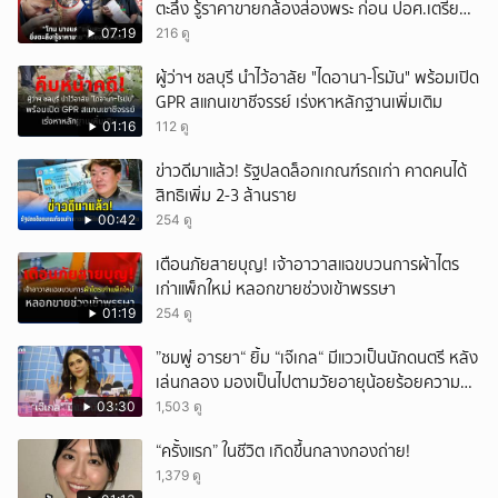
ตะลึง รู้ราคาขายกล้องส่องพระ ก่อน ปอศ.เตรียม
บุกรวบ?
07:19
216 ดู
ผู้ว่าฯ ชลบุรี นำไว้อาลัย "ไดอานา-โรมัน" พร้อมเปิด
GPR สแกนเขาชีจรรย์ เร่งหาหลักฐานเพิ่มเติม
01:16
112 ดู
ข่าวดีมาแล้ว! รัฐปลดล็อกเกณฑ์รถเก่า คาดคนได้
สิทธิเพิ่ม 2-3 ล้านราย
00:42
254 ดู
เตือนภัยสายบุญ! เจ้าอาวาสแฉขบวนการผ้าไตร
เก่าแพ็กใหม่ หลอกขายช่วงเข้าพรรษา
01:19
254 ดู
”ชมพู่ อารยา“ ยิ้ม “เจ๊เกล“ มีแววเป็นนักดนตรี หลัง
เล่นกลอง มองเป็นไปตามวัยอายุน้อยร้อยความ
สามารถ
03:30
1,503 ดู
“ครั้งแรก” ในชีวิต เกิดขึ้นกลางกองถ่าย!
1,379 ดู