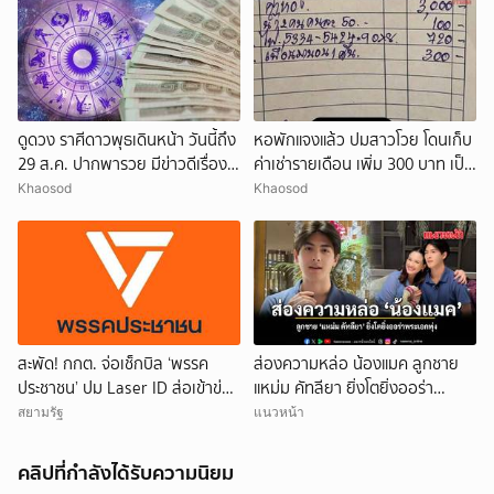
ดูดวง ราศีดาวพุธเดินหน้า วันนี้ถึง
หอพักแจงแล้ว ปมสาวโวย โดนเก็บ
29 ส.ค. ปากพารวย มีข่าวดีเรื่อง
ค่าเช่ารายเดือน เพิ่ม 300 บาท เป็น
เงิน-ค้าขาย
ค่าพาเพื่อนมานอน 1 คืน
Khaosod
Khaosod
สะพัด! กกต. จ่อเช็กบิล ‘พรรค
ส่องความหล่อ น้องแมค ลูกชาย
ประชาชน’ ปม Laser ID ส่อเข้าข่าย
แหม่ม คัทลียา ยิ่งโตยิ่งออร่า
ยุบพรรคตาม ม.92
พระเอกพุ่ง
สยามรัฐ
แนวหน้า
คลิปที่กำลังได้รับความนิยม