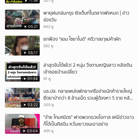
11:56
301 ดู
ยกเลิก
พายุฝนถล่มกรุง ซัดเต็นท์ในตลาดพังหมด | ข่าว
ช่องวัน
05:21
642 ดู
ยกฟ้อง "แอม ไซยาไนด์" คดีวางยๅแม่ค้าผัก
562 ดู
03:17
ล่าสุดจับได้แล้ว! 2 หนุ่ม วิ่งตามหญิงสาว หลังเดิน
เข้าซอยบ้านเปลี่ยว
01:34
91 ดู
บช.ปส. ทลายแหล่งพักยาเครือข่ายนักค้ารายใหญ่
ยึดยาบ้ากว่า 8 ล้านเม็ด รวบผู้ต้องหา 5 ราย หลัง
ขยายผลคดีไอซ์ 500 กก.
03:22
305 ดู
"จ๋าย ไทมศมิตร" ฟาดพวกฉวยโอกาส แค่มีข่าวฉาว
ก็ได้เป็นศิลปิน หวั่นเยาวชนเอาอย่าง
03:04
465 ดู