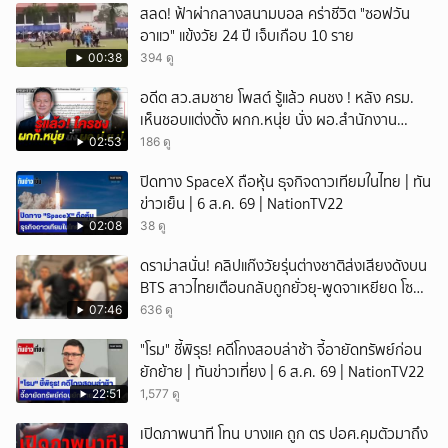
สลด! ฟ้าผ่ากลางสนามบอล คร่าชีวิต "ซอฟวัน
อาแว" แข้งวัย 24 ปี เจ็บเกือบ 10 ราย
00:38
394 ดู
อดีต สว.สมชาย โพสต์ รู้แล้ว คนชง ! หลัง ครม.
เห็นชอบแต่งตั้ง ผกก.หนุ่ย นั่ง ผอ.สำนักงาน
ป.ย.ป.
02:53
186 ดู
ปิดทาง SpaceX ถือหุ้น ธุจกิจดาวเทียมในไทย | ทัน
ข่าวเย็น | 6 ส.ค. 69 | NationTV22
02:08
38 ดู
ดราม่าสนั่น! คลิปแก๊งวัยรุ่นต่างชาติส่งเสียงดังบน
BTS สาวไทยเตือนกลับถูกยั่วยุ-พูดจาเหยียด โซ
เชียลวิจารณ์เดือด
07:46
636 ดู
"โรม" ชี้พิรุธ! คดีโกงสอบล่าช้า จี้อายัดทรัพย์ก่อน
ยักย้าย | ทันข่าวเที่ยง | 6 ส.ค. 69 | NationTV22
22:51
1,577 ดู
เปิดภาพนาที โทน บางแค ถูก ตร ปอศ.คุมตัวมาถึง