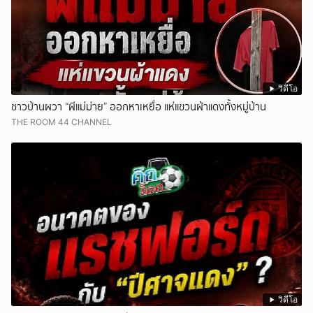
วิดีโอ
ชาวบ้านผวา “ผีแม่ม่าย” ออกหาเหยื่อ แห่แขวนผ้าแดงทั้งหมู่บ้าน
THE ROOM 44 CHANNEL
วิดีโอ