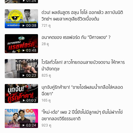
01:34
ด่วน! ผลชันสูตร ฮลุน โซโล่ ออกแล้ว สถาบันนิติ
วิทย์ฯ เผยสาเหตุเสียชีวิตเบื้องต้น
00:38
721 ดู
อนาคตของ แรชฟอร์ด กับ "ปีศาจแดง" ?
28 ดู
03:48
ไวรัลทั่วโลก! สาวไทยถอนสายบัวงดงาม ให้ทหาร
ม้าอังกฤษ
00:23
825 ดู
บุกจับคู่รักค้ายา! "ขายไอซ์ผสมน้ำเกลือใส่หลอด
ฉีดยา"
01:03
165 ดู
"ใหม่-เต๋อ" เผย 2 ปีนี้ยังไม่มีลูกแน่ๆ ยันไม่ฝากไข่
อยากลองวิธีธรรมชาติ
03:24
923 ดู