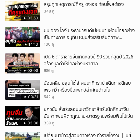
สรุปทุกเหตุการณ์ที่ครูแดงเจอ ก่อนโพสต์แรง
348 ดู
03:50
มิน ออง ไลง์ ประธานาธิบดีเมียนมา เยือนไทยอย่าง
เป็นทางการ อนุทิน หนุนส่งเสริมสันติภาพ
เสถียรภาพชายแดน
14:13
130 ดู
เปิด 6 ดาราชายจีนเกิดหลังปี 90 รวยที่สุดปี 2026
สร้างมูลค่าให้ได้อย่างมหาศาล
03:08
686 ดู
ย้อนคลิป ฮลุน โซโล่เผยนาทีกระเป๋าเดินทางดีเลย์
เพราะมี เครื่องมือแพทย์สำคัญด้านใน
00:21
542 ดู
ยศชนัน สั่งเร่งสอบมหาวิทยาลัยรับนักศึกษาจีน
ยันหากพบผิดกฎหมาย-มาตรฐานพร้อมฟันไม่เว้น
03:06
339 ดู
เปลี่ยนนาข้าวสู่สวนดาวเรือง ทำรายได้งาม | เนชั่