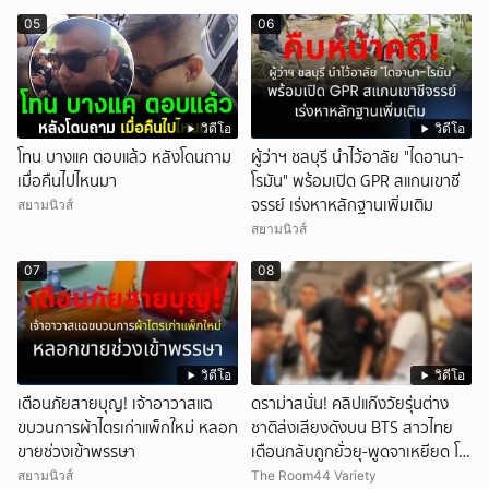
05
06
วิดีโอ
วิดีโอ
โทน บางแค ตอบแล้ว หลังโดนถาม
ผู้ว่าฯ ชลบุรี นำไว้อาลัย "ไดอานา-
เมื่อคืนไปไหนมา
โรมัน" พร้อมเปิด GPR สแกนเขาชี
จรรย์ เร่งหาหลักฐานเพิ่มเติม
สยามนิวส์
สยามนิวส์
07
08
วิดีโอ
วิดีโอ
เตือนภัยสายบุญ! เจ้าอาวาสแฉ
ดราม่าสนั่น! คลิปแก๊งวัยรุ่นต่าง
ขบวนการผ้าไตรเก่าแพ็กใหม่ หลอก
ชาติส่งเสียงดังบน BTS สาวไทย
ขายช่วงเข้าพรรษา
เตือนกลับถูกยั่วยุ-พูดจาเหยียด โซ
เชียลวิจารณ์เดือด
สยามนิวส์
The Room44 Variety