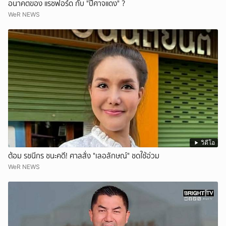
อนาคตของ แรชฟอร์ด กับ "ปีศาจแดง" ?
WeR NEWS
วิดีโอ
ต้อม รชนีกร ชนะคดี! ศาลสั่ง "เลอลักษณ์" ชดใช้อ่วม
WeR NEWS