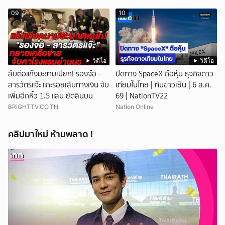
09
10
วิดีโอ
วิดีโอ
สืบต่อแก๊งมะขามเปียก! รองจ๋อ -
ปิดทาง SpaceX ถือหุ้น ธุจกิจดาว
สารวัตรแจ๊ะ แกะรอยเส้นทางเงิน จับ
เทียมในไทย | ทันข่าวเย็น | 6 ส.ค.
เพิ่มอีกหิ้ว 1.5 แสน ยัดสินบน
69 | NationTV22
BRIGHTTV.CO.TH
Nation Online
คลิปมาใหม่ ห้ามพลาด !