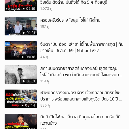
วิ่งเต้น ตั้งด่าน มันถึงได้เกิด 5 ศ_ที่ชลบุรี
05:19
1,073 ดู
ครอบครัวรับร่าง “ฮลุน โซโล่” ถึงไทย
197 ดู
01:21
จับตา "มิน อ่อง หล่าย" ใช้ไทยฟื้นภาพการทูต | ทัน
ข่าวเย็น | 6 ส.ค. 69 | NationTV22
09:38
44 ดู
สถาบันนิติวิทยาศาสตร์ แถลงผลชันสูตร “ฮลุน
โซโล่” เบื้องต้น พบว่าเกิดจากระบบหัวใจและระบบ
ไหลเวียนโลหิตล้มเหลว
01:51
119 ดู
ฝ่ายปกครองจับพ่อรับจ้างแจ้งเกิดสวมสิทธิที่ไชย
ปราการ พร้อมแถลงทลายแก๊งทุจริต บัตร 10 ปี ที่
แม่สอด
03:44
835 ดู
นิกกี้ เปิดใจ! พาเล็กวสุ บินดูบอลโลก ยอมรัม ก็มี
หวานบ้าง