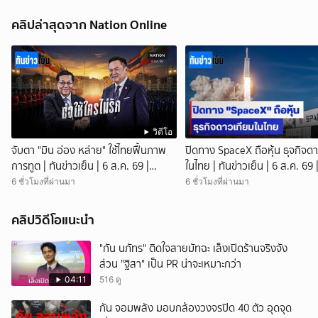
คลิปล่าสุดจาก Nation Online
วิดีโอ
จับตา "มิน อ่อง หล่าย" ใช้ไทยฟื้นภาพ
ปิดทาง SpaceX ถือหุ้น ธุจกิจด
การทูต | ทันข่าวเย็น | 6 ส.ค. 69 |
ในไทย | ทันข่าวเย็น | 6 ส.ค. 69 
NationTV22
NationTV22
6 ชั่วโมงที่ผ่านมา
6 ชั่วโมงที่ผ่านมา
คลิปวิดีโอแนะนำ
"กัน นภัทร" ติดใจสายมัทฉะ เล็งเปิดร้านจริงจัง
ส่วน "ฐิสา" เป็น PR น่าจะเหมาะกว่า
04:11
516 ดู
กัน จอมพลัง มอบกล้องวงจรปิด 40 ตัว อุดจุด