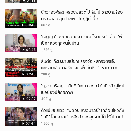
01:13
นึกว่าองค์ลง! หลวงพี่สวดไป สั่นไป ชาวบ้านร้อง
ตรวจสอบ สุดท้ายผลค้นกุฏิทำอึ้ง
00:40
667 ดู
"ธัญญ่า" เผยมีคนทักจะเจอคนใหม่ปีหน้า ลั่น! "พี่
เป๊ก" หวงทุกคนในบ้าน
02:45
1,296 ดู
สืบต่อแก๊งมะขามเปียก! รองจ๋อ - สารวัตรแจ๊ะ
แกะรอยเส้นทางเงิน จับเพิ่มอีกหิ้ว 1.5 แสน ยัด
สินบน
07:43
288 ดู
"ญดา นริลญา" ยินดี "แทน ดวงแก้ว" เปิดตัวคู่ใหม่
เชื่อน้องมีศักยภาพ
02:27
407 ดู
ตัวแม่ขยับแล้ว! "พลอย เฌอมาลย์" เคลื่อนไหวถึง
"เจนี่" โดนสาดน้ำ หลังตัวเองลุกจากโต๊ะได้ไม่นาน!
07:44
1,860 ดู