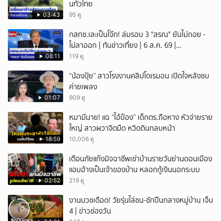
นทั่วไทย
03:43
95 ดู
กสทช.เละเป็นโจ๊ก! ล่มรอบ 3 "สรณ" ยันไม่ถอย -
ไม่ลาออก | ทันข่าวเที่ยง | 6 ส.ค. 69 |
NationTV22
08:11
119 ดู
“น้องปุ้ย” สาวโรงงานคลิปโดเรมอน เปิดใจหลังซบ
ค่ายเพลง
01:07
909 ดู
หมามีนาย! แฉ “ไอ้ป๋อง” เด็กตร.ถือหาง หัวจ่ายราย
ใหญ่ สาวผวาจิตมืด หวิดดินกลบหน้า
18:59
10,006 ดู
เตือนภัยแก๊งมิจฉาชีพเช่าบ้านรายวันย่านดอนเมือง
แอบอ้างเป็นเจ้าของบ้าน หลอกกู้เงินนอกระบบ
02:52
219 ดู
งานบวชเดือด! วัยรุ่นไล่ชน-ชักปืนกลางหมู่บ้าน เจ็บ
4 | ข่าวช่องวัน