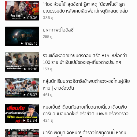
“ก้อง ห้วยไร่” สุดช็อก! รู้สาเหตุ “น้องพั๊นซ์“ ลูก
บุญธรรมดับ หลังเคยเสียพ่อแม่เหตุตึกสตง.ถล่ม
09:06
335 ดู
มหากาพย์โอดิสซี
255 ดู
ตัวอย่าง
รวบแก๊งหลอกขายบัตรคอนเสิร์ต BTS เหยื่อกว่า
100 ราย นำเงินเปย์ของหรู-เที่ยวต่างประเทศ
02:18
153 ดู
กลุ่มนักเรียนชาวอิตาลีเข้าพบตำรวจ-ขอโทษผู้เสีย
หาย | ข่าวช่องวัน
08:07
461 ดู
หมอเบ็นซ์ เตือนภัยสายเที่ยวฉายเดี่ยว เตือนพิษ
คาร์บอนมอนอกไซด์ คร่าชีวิต แนะพกเครื่องตรวจ
วัดติดตัว
02:34
424 ดู
มาร์ค พิตบูล จัดหนัก! ตำรวจไทยทุกวันนี้ หากิน