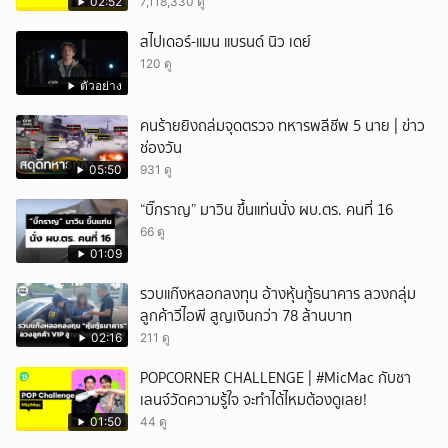
02:52
7,118,330 ดู
สไปเดอร์-แมน แบรนด์ นิว เดย์
120 ดู
ตัวอย่าง
คนร้ายยิงถล่มจุดตรวจ ทหารพลีชีพ 5 นาย | ข่าว
ช่องวัน
05:50
931 ดู
“บิ๊กราญ” มาวิน ขึ้นแท่นนั่ง ผบ.ตร. คนที่ 16
66 ดู
01:09
รวบแก๊งหลอกลงทุน อ้างหุ้นกู้ธนาคาร ลวงกลุ่ม
ลูกค้าวีไอพี สูญเงินกว่า 78 ล้านบาท
02:16
211 ดู
POPCORNER CHALLENGE | #MicMac กับชา
เลนจ์วัดความรู้ใจ จะทำได้ไหมต้องดูเลย!
01:50
44 ดู