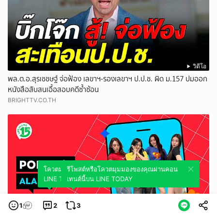
วิดีโอ
พล.ต.อ.สุรเชชษฐ์ จ่อฟ้อง เลขาฯ-รองเลขาฯ ป.ป.ช. ผิด ม.157 ปมออก
หนังสือสับสนเอื้อสอบคดีซ้ำซ้อน
BRIGHTTV.CO.TH
โควตมุมมองของคุณผ่านคอนเทนต์นี้บน
รีโพสต์หรือโควตมุมมองของคุณผ่านคอน
LINE TODAY
เทนต์นี้บน LINE TODAY
1
2
3