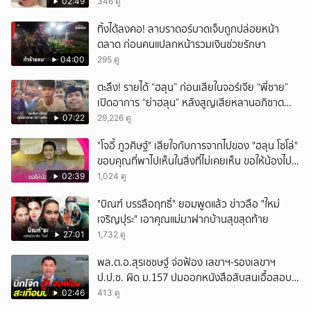
คนของผม จบ!!!
02:49
346 ดู
ทิ้งได้ลงคอ! ลาบราดอร์บาดเจ็บถูกปล่อยหน้า
ตลาด ก่อนคนแปลกหน้ารวมเงินช่วยรักษา
04:00
295 ดู
ตะลึง! รายได้ “ฮลุน” ก่อนเสียในจอร์เจีย “พี่ชาย”
เปิดอาการ “ย่าฮลุน” หลังสูญเสียหลานอภิชาต
บุตร!
07:22
29,226 ดู
"โจอี้ ภูวศิษฐ์" เสียใจกับการจากไปของ "ฮลุน โซโล่"
ขอบคุณที่พาไปเห็นในสิ่งที่ไม่เคยเห็น ขอให้น้องไปสู่
สุคติ
02:39
1,024 ดู
"บิณฑ์ บรรลือฤทธิ์" ยอมพูดแล้ว ข่าวลือ "ใหม่
เจริญปุระ" เอาคุณแม่มาฝากบ้านสุขสุดท้าย
27:01
1,732 ดู
พล.ต.อ.สุรเชชษฐ์ จ่อฟ้อง เลขาฯ-รองเลขาฯ
ป.ป.ช. ผิด ม.157 ปมออกหนังสือสับสนเอื้อสอบ
คดีซ้ำซ้อน
02:46
413 ดู