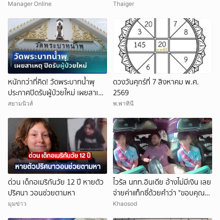
เผยให้เห็นผมบาง-ศีรษะล้าน
ชีวิตดิ่งเหว
Manager Online
Thaiger
หนักกว่าที่คิด! วัดพระบาทน้ำพุ
ดวงวันศุกร์ที่ 7 สิงหาคม พ.ศ.
ประกาศปิดรับผู้ป่วยใหม่ เผยสาเหตุ
2569
สุดสะเทือนใจ
สยามนิวส์
พ.พาทินี
ด่วน เด็กอเมริกันวัย 12 ปี หายตัว
ไวรัล นทท.อินเดีย อ้างไม่มีเงิน เลย
ปริศนา วอนช่วยตามหา
จ่ายค่าแท็กซี่ด้วยคำว่า "ขอบคุณ"
คนขับอึ้ง แห่วิจารณ์
มุมข่าว
Khaosod