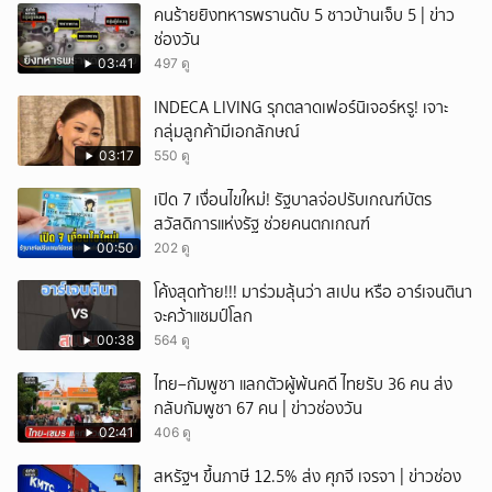
คนร้ายยิงทหารพรานดับ 5 ชาวบ้านเจ็บ 5 | ข่าว
ช่องวัน
03:41
497 ดู
INDECA LIVING รุกตลาดเฟอร์นิเจอร์หรู! เจาะ
กลุ่มลูกค้ามีเอกลักษณ์
03:17
550 ดู
เปิด 7 เงื่อนไขใหม่! รัฐบาลจ่อปรับเกณฑ์บัตร
สวัสดิการแห่งรัฐ ช่วยคนตกเกณฑ์
00:50
202 ดู
โค้งสุดท้าย!!! มาร่วมลุ้นว่า สเปน หรือ อาร์เจนตินา
จะคว้าแชมป์โลก
00:38
564 ดู
ไทย–กัมพูชา แลกตัวผู้พ้นคดี ไทยรับ 36 คน ส่ง
กลับกัมพูชา 67 คน | ข่าวช่องวัน
02:41
406 ดู
สหรัฐฯ ขึ้นภาษี 12.5% ส่ง ศุภจี เจรจา | ข่าวช่อง