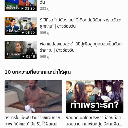
วัน
03:30
283 ดู
9 ปีที่รอ "แม่น้องเมย" จี้เดือดปมวินัยทหาร-อวัยวะ
ลูกหาย” | ข่าวช่องวัน
08:50
556 ดู
พ่อ-แม่น้องเมยสุดช้ำ 9ปีสู้เพื่อลูกถูกมองเป็นตัวน่า
รำคาญ | ข่าวช่องวัน
05:16
569 ดู
10 บทความที่อยากแนะนำให้คุณ
สังขารไม่เที่ยง! ปาปารัซซี่แอบถ่าย
ย้อนคดี นักโทษประหารที่สวยที่สุด
ภาพ “เบ็คแฮม” วัย 51 ไร้ฟิลเตอร์
ยอมตายแทนแฟนหนุ่ม รักคนผิด