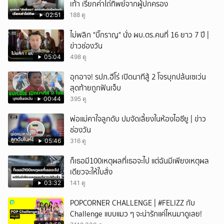
เท้า เรียกค่าไถ่ทิพย์จากผู้ปกครอง
02:51
188 ดู
ไม่พลิก "บิ๊กราญ" นั่ง ผบ.ตร.คนที่ 16 ยาว 7 ปี |
ข่าวช่องวัน
05:04
498 ดู
อุกอาจ! รปภ.ฮีโร่ เปิดนาทีสู้ 2 โจรบุกปล้นเซเว่น
สุดท้ายถูกฟันเจ็บ
00:44
395 ดู
พ่อแม่คาใจลูกดับ ปมจัดเลี้ยงในห้องไอซียู | ข่าว
ช่องวัน
05:46
316 ดู
ก็เธอมี100เหตุผลที่เธอจะไป แต่ฉันมีเพียงเหตุผล
เดียวจะให้ใบสั่ง
03:32
141 ดู
POPCORNER CHALLENGE | #FELIZZ กับ
Challenge แบบแมว ๆ จะน่ารักแค่ไหนมาดูเลย!