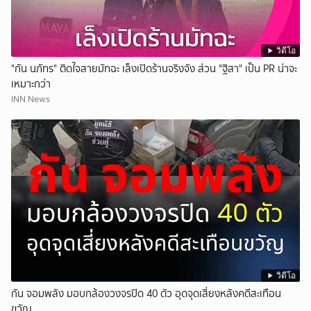
วิดีโอ
"กัน นภัทร" ติดใจสายมัทฉะ เล็งเปิดร้านจริงจัง ส่วน "ฐิสา" เป็น PR น่าจะ
เหมาะกว่า
INN News
วิดีโอ
กัน จอมพลัง มอบกล้องวงจรปิด 40 ตัว อุดจุดเสี่ยงหลังคดีสะเทือน
ขวัญ