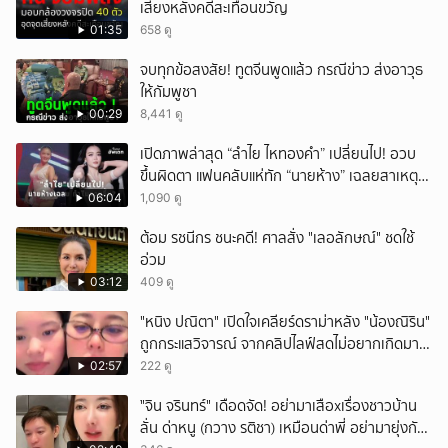
เสี่ยงหลังคดีสะเทือนขวัญ
01:35
658 ดู
จบทุกข้อสงสัย! ทูตจีนพูดแล้ว กรณีข่าว ส่งอาวุธ
ให้กัมพูชา
00:29
8,441 ดู
เปิดภาพล่าสุด “ลำไย ไหทองคำ” เปลี่ยนไป! อวบ
ขึ้นผิดตา แฟนคลับแห่ทัก “นายห้าง” เฉลยสาเหตุ
ชัด!
06:04
1,090 ดู
ต้อม รชนีกร ชนะคดี! ศาลสั่ง "เลอลักษณ์" ชดใช้
อ่วม
03:12
409 ดู
"หนิง ปณิตา" เปิดใจเคลียร์ดราม่าหลัง "น้องณิริน"
ถูกกระแสวิจารณ์ จากคลิปไลฟ์สดไม่อยากเกิดมา
หน้าเหมือนพ่อ
02:57
222 ดู
ั่"จิน จรินทร์" เดือดจัด! อย่ามาเสือxเรื่องชาวบ้าน
ลั่น ด่าหนู (กวาง รติชา) เหมือนด่าพี่ อย่ามายุ่งกับ