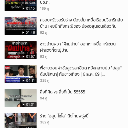
บช.ก.
01:10
169 ดู
ครอบครัวรอรับร่าง น้องอั้ม เหยื่อเรือมยุรีนารีกลับ
บ้าน เผยนึกถึงกรณีของ น้องฮลุนเช่นเดียวกัน
01:46
92 ดู
ชาวบ้านผวา “ผีแม่ม่าย” ออกหาเหยื่อ แห่แขวน
ผ้าแดงทั้งหมู่บ้าน
01:57
93 ดู
พี่ชายวอนผ่าชันสูตรละเอียด หวังคลายปม "ฮลุน"
ดับปริศนา| ทันข่าวเที่ยง | 6 ส.ค. 69 |
NationTV22
04:11
329 ดู
สิ่งที่คิด vs สิ่งที่เป็น 55555
94 ดู
01:01
ร่าง “ฮลุน โซโล่” ถึงไทยพรุ่งนี้
382 ดู