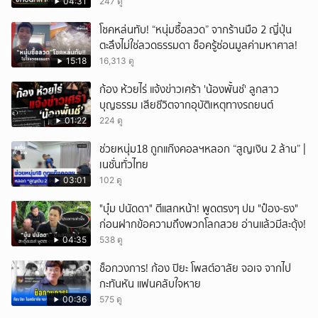
04:31
247 ดู
โชคหล่นทับ! “หนุ่มซื้อลวด” จากร้านมือ 2 ญี่ปุ่น
ตะลึงไม่ใช่ลวดธรรมดา ช็อครู้ซ่อนมูลค่ามหาศาล!
15:18
16,313 ดู
ก้อง ห้วยไร่ แจ้งข่าวเศร้า 'น้องพั้นช์' ลูกสาว
บุญธรรม เสียชีวิตจากอุบัติเหตุทางรถยนต์
01:22
224 ดู
ช่วยหนุ่ม18 ถูกแก๊งคอลฯหลอก “สูญเงิน 2 ล้าน” |
เนชั่นทั่วไทย
03:01
102 ดู
"บุ๋ม ปนัดดา" ตีแสกหน้า! พูดตรงๆ ปม "ป๋อง-ธง"
ก่อนฝากข้อความถึงพวกโลกสวย อ่านแล้วมีสะดุ้ง!
04:35
538 ดู
ช็อกวงการ! ก้อง ปิยะ โพสต์อาลัย จอเจ จากไป
กะทันหัน แฟนคลับใจหาย
00:36
575 ดู