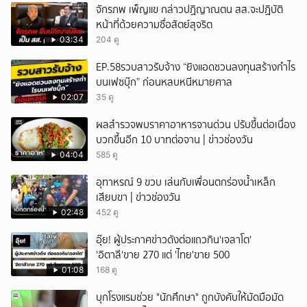
จักรภพ เพ็ญแข กล่าวปฏิญาณตน สส.จะปฏิบัติ
หน้าที่ด้วยความซื่อสัตย์สุจริต
03:34
204 ดู
EP.58รวบสาวรับจ้าง “ยิงแอดชวนลงทุนสร้างกำไร
บนเฟซบุ๊ก” ก่อนหลบหนีหมายศาล
02:07
35 ดู
ผลสำรวจพบราคาอาหารจานด่วน ปรับขึ้นต่อเนื่อง
บวกขึ้นอีก 10 บาทต่อจาน | ข่าวช่องวัน
04:04
585 ดู
อุทาหรณ์ 9 ขวบ เล่นกับเพื่อนตกร่องน้ำเหล็ก
เสียบขา | ข่าวช่องวัน
02:48
452 ดู
อุ๊ย! ผู้ประกาศข่าวดังต่อแถวกิน'เจลาโต'
'อิตาลี'ขาย 270 แต่ 'ไทย'ขาย 500
01:08
168 ดู
บุกโรงแรมช่วย "นักศึกษา" ถูกบังคับให้มัดมือมัด