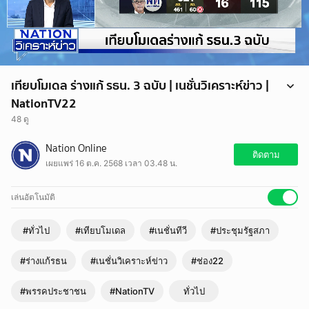
เทียบโมเดล ร่างแก้ รธน. 3 ฉบับ | เนชั่นวิเคราะห์ข่าว |
NationTV22
48 ดู
การประชุมรัฐสภาเพื่อพิจารณาร่างแก้ไขรธน. โดยมีการเสนอเข้ามาสาม
Nation Online
ฉบับ คือ ร่างแก้ไขรธน. ฉบับ เพื่อไทย ร่างแก้ไขรธน.ฉบับภูมิใจไทย และ
ติดตาม
เผยแพร่ 16 ต.ค. 2568 เวลา 03.48 น.
ร่างแก้ไขรธน. ฉบับ พรรคประชาชน ในที่ประชุมรัฐสภาเสียงส่วนใหญ่ ผ่าน
ความเห็นชอบร่าง แก้ไขรธน. ฉบับพรรคประชาชน
เล่นอัตโนมัติ
#ทั่วไป
#เทียบโมเดล
#เนชั่นทีวี
#ประชุมรัฐสภา
#ร่างแก้รธน
#เนชั่นวิเคราะห์ข่าว
#ช่อง22
#พรรคประชาชน
#NationTV
ทั่วไป