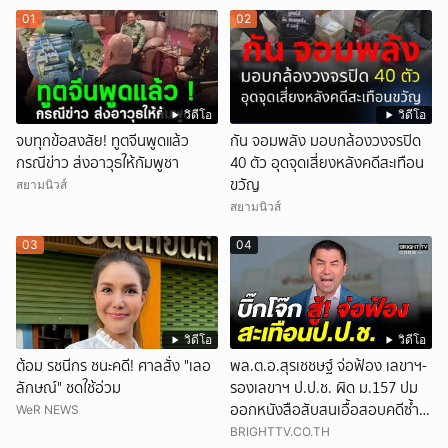
01
02
วิดีโอ
วิดีโอ
จบทุกข้อสงสัย! ทูตจีนพูดแล้ว
กัน จอมพลัง มอบกล้องวงจรปิด
กรณีข่าว ส่งอาวุธให้กัมพูชา
40 ตัว อุดจุดเสี่ยงหลังคดีสะเทือน
ขวัญ
สยามนิวส์
สยามนิวส์
03
04
วิดีโอ
วิดีโอ
ต้อม รชนีกร ชนะคดี! ศาลสั่ง "เลอ
พล.ต.อ.สุรเชชษฐ์ จ่อฟ้อง เลขาฯ-
ลักษณ์" ชดใช้อ่วม
รองเลขาฯ ป.ป.ช. ผิด ม.157 ปม
ออกหนังสือสับสนเอื้อสอบคดีซ้ำ
WeR NEWS
ซ้อน
BRIGHTTV.CO.TH