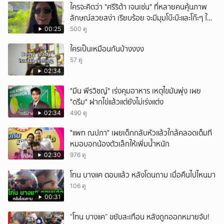
ใครจะคิดว่า "ศรีริต้า เจนเซ่น" ที่หลายคนคุ้นภาพ
ลักษณ์สวยสง่า เรียบร้อย จะมีมุมโบ๊ะบ๊ะและโก๊ะๆ ให้
ได้อมยิ้มเหมือนกัน งานนี้ทำเอาแฟนๆ ทั้งเอ็นดูทั้ง
00:25
500 ดู
หัวเราะ
ใครเป็นเหมือนกันบ้างงงง
57 ดู
02:34
"มีน พีรวิชญ์" เร่งคุมอาหาร เหตุไขมันพุ่ง เผย
"ดรีม" ฝากไข่แล้วแต่ยังไม่เร่งแต่ง
02:34
490 ดู
"แพท ณปภา" เผยเด็กกลับหัวแล้วใกล้คลอดเต็มที
หมอบอกน้องตัวเล็กให้เพิ่มน้ำหนัก
02:30
976 ดู
โทน บางแค ตอบแล้ว หลังโดนถาม เมื่อคืนไปไหนมา
106 ดู
00:31
“โทน บางแค” ขยับสะเทือน หลังถูกออกหมายจับ!