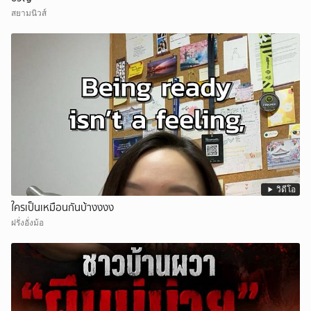
สยามนิวส์
วิดีโอ
ใครเป็นเหมือนกันบ้างงงง
ฝรั่งอั่งม้อ