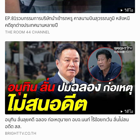
วิดีโอ
EP.81รวบกรรมการบริษัทนำเข้ารถหรู คาสนามบินสุวรรณภูมิ หลังหนี
คดีซุกต่างประเทศนานหลายปี
THE ROOM 44 CHANNEL
วิดีโอ
อนุทิน ลั่นลุยคดี ฉลอง ก่อเหตุนายก อบจ.นนท์ ไร้ข้อยกเว้น ลั่นไม่สน
อดีต สส.
BRIGHTTV.CO.TH