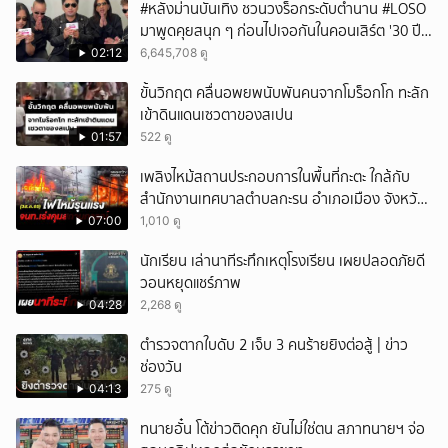
#หลังม่านบันเทิง ชวนวงร็อกระดับตำนาน #LOSO
มาพูดคุยสนุก ๆ ก่อนไปเจอกันในคอนเสิร์ต '30 ปี
LOSO นานเท่าไรก็รอ'
02:12
6,645,708 ดู
ขั้นวิกฤต คลื่นอพยพนับพันคนจากโมร็อกโก ทะลัก
เข้าดินแดนเซวตาของสเปน
01:57
522 ดู
เพลิงไหม้สถานประกอบการในพื้นที่กะตะ ใกล้กับ
สำนักงานเทศบาลตำบลกะรน อำเภอเมือง จังหวัด
ภูเก็ต
07:00
1,010 ดู
นักเรียน เล่านาทีระทึกเหตุโรงเรียน เผยปลอดภัยดี
วอนหยุดแชร์ภาพ
04:28
2,268 ดู
ตำรวจตากใบดับ 2 เจ็บ 3 คนร้ายยิงต่อสู้ | ข่าว
ช่องวัน
04:13
275 ดู
ทนายอั๋น โต้ข่าวติดคุก ยันไม่ใช่ตน สภาทนายฯ จ่อ