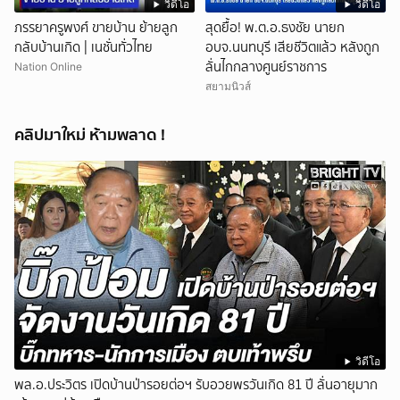
วิดีโอ
วิดีโอ
ภรรยาครูพงศ์ ขายบ้าน ย้ายลูก
สุดยื้อ! พ.ต.อ.ธงชัย นายก
กลับบ้านเกิด | เนชั่นทั่วไทย
อบจ.นนทบุรี เสียชีวิตแล้ว หลังถูก
ลั่นไกกลางศูนย์ราชการ
Nation Online
สยามนิวส์
คลิปมาใหม่ ห้ามพลาด !
วิดีโอ
พล.อ.ประวิตร เปิดบ้านป่ารอยต่อฯ รับอวยพรวันเกิด 81 ปี ลั่นอายุมาก