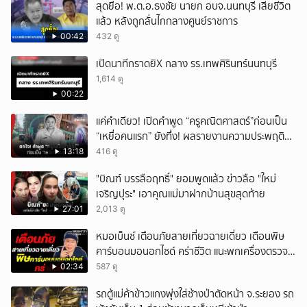
สุดยื้อ! พ.ต.อ.ธงชัย นายก อบจ.นนทบุรี เสียชีวิต
แล้ว หลังถูกลั่นไกกลางศูนย์ราชการ
00:42
432 ดู
เปิดนาทีกราดยิX กลาง รร.เทพศิรินทร์นนทบุรี
1,614 ดู
00:22
แค่คำเดียว! เปิดคำพูด “ครูคณิตศาสตร์”ก่อนเป็น
“เหยื่อคนแรก” ยังทึ่ง! ผลรายงานความประพฤติน่า
ตกใจ
13:18
416 ดู
"บิณฑ์ บรรลือฤทธิ์" ยอมพูดแล้ว ข่าวลือ "ใหม่
เจริญปุระ" เอาคุณแม่มาฝากบ้านสุขสุดท้าย
27:01
2,013 ดู
หมอเบ็นซ์ เตือนภัยสายเที่ยวฉายเดี่ยว เตือนพิษ
คาร์บอนมอนอกไซด์ คร่าชีวิต แนะพกเครื่องตรวจ
วัดติดตัว
02:34
587 ดู
รถตู้แม่ค้าข้าวแกงพุ่งใส่ช้างป่าตัดหน้า จ.ระยอง รถ