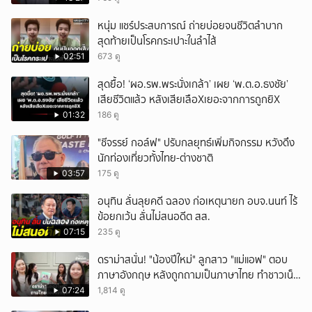
หนุ่ม แชร์ประสบการณ์ ถ่ายบ่อยจนชีวิตลำบาก
สุดท้ายเป็นโรคกระเปาะในลำไส้
02:51
673 ดู
สุดยื้อ! ‘ผอ.รพ.พระนั่งเกล้า’ เผย ‘พ.ต.อ.ธงชัย’
เสียชีวิตแล้ว หลังเสียเลือXเยอะจากการถูกยิX
01:32
186 ดู
"ชีจรรย์ กอล์ฟ" ปรับกลยุทธ์เพิ่มกิจกรรม หวังดึง
นักท่องเที่ยวทั้งไทย-ต่างชาติ
03:57
175 ดู
อนุทิน ลั่นลุยคดี ฉลอง ก่อเหตุนายก อบจ.นนท์ ไร้
ข้อยกเว้น ลั่นไม่สนอดีต สส.
07:15
235 ดู
ดราม่าสนั่น! "น้องปีใหม่" ลูกสาว "แม่แอฟ" ตอบ
ภาษาอังกฤษ หลังถูกถามเป็นภาษาไทย ทำชาวเน็ต
ถกสนั่น!
07:24
1,814 ดู