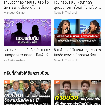
รถEVจ่อถูกลงเกือบแสน คลังเล็ง
แอน ทองประสม เผยนาทีถูก
ดึงค่ายรถ ตั้งโรงงานในไทย
ลูกบอลกระแทกใบหน้า โชคดีไม่บาด
เจ็บรุนแรง
Manager Online
News In Thailand
แฉดาราหนุ่มสามีนักร้องดัง แอบแซ่
ช็อตฟีลเวอร์ จ๊ะ นงผณี ถูกขุดภาพ
บนักธุรกิจสาว ลักลอบมีสัมพันธ์
ในอดีต เจอชาวเน็ตทักแรง ก่อน
สัปดาห์ละ 2 ครั้ง
ตอบกลับสุดพีก
คมชัดลึกออนไลน์
News In Thailand
คลิปที่กำลังได้รับความนิยม
01
02
วิดีโอ
วิดีโอ