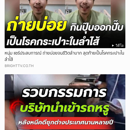
วิดีโอ
หนุ่ม แชร์ประสบการณ์ ถ่ายบ่อยจนชีวิตลำบาก สุดท้ายเป็นโรคกระเปาะใน
ลำไส้
BRIGHTTV.CO.TH