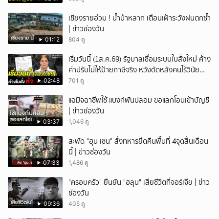
เชียงรายอ่วม ! น้ำป่าหลาก เตือนเฝ้าระวังฝนตกซ้ำ
| ข่าวช่องวัน
01:12
804 ดู
เริ่มวันนี้ (1ส.ค.69) รัฐบาลเชื่อมระบบใบสั่งใหม่ ค้าง
ค่าปรับไม่ให้ป้ายภาษีจริง หวังดัดหลังคนไร้วินัย
จราจร
02:48
701 ดู
แฉมิจฉาชีพใช้ แบงก์พันปลอม ขอแลกโอนเข้าบัญชี
| ข่าวช่องวัน
03:37
1,046 ดู
สะพัด "ฮุน เซน" สั่งทหารยึดคืนพื้นที่ 4จุดสิ้นเดือน
นี้ | ข่าวช่องวัน
07:33
1,486 ดู
"ครอบครัว" ยืนยัน "ฮลุน" เสียชีวิตที่จอร์เจีย | ข่าว
ช่องวัน
09:36
405 ดู