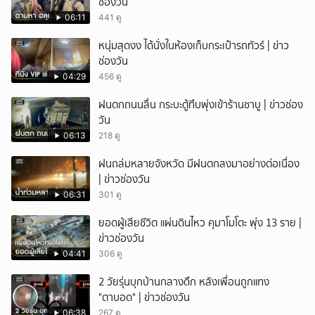
ช่องวัน
06:11
441 ดู
หนุ่มสุดงง ได้นั่งในห้องเก็บกระเป๋ารถทัวร์ | ข่าว
ช่องวัน
04:29
456 ดู
ฝนตกถนนลื่น กระบะตู้ทึบพุ่งเข้าร้านชาบู | ข่าวช่อง
วัน
06:13
218 ดู
ฝนถล่มหลายจังหวัด มีฝนตกลงมาอย่างต่อเนื่อง
| ข่าวช่องวัน
06:31
301 ดู
ยอดผู้เสียชีวิต แผ่นดินไหว คุมาโมโตะ พุ่ง 13 ราย |
ข่าวช่องวัน
04:41
306 ดู
2 วัยรุ่นบุกบ้านกลางดึก หลังเพื่อนถูกแทง
"ตาบอด" | ข่าวช่องวัน
06:38
267 ดู