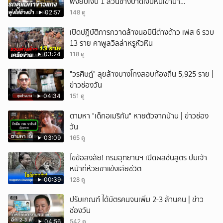
พังยับเจ็บ 1 ส่วนช้างบาดเจ็บหนีเข้าป่า
จนท.ติดตามช่วยเหลือ
02:57
148 ดู
เปิดปฏิบัติการกวาดล้างนอมินีต่างด้าว เฟส 6 รวบ
13 ราย คาพูลวิลล่าหรูหัวหิน
03:24
118 ดู
"วรศิษฎ์" ลุยล้างบางโกงสอบท้องถิ่น 5,925 ราย |
ข่าวช่องวัน
04:34
151 ดู
ตามหา "เด็กอเมริกัน" หายตัวจากบ้าน | ข่าวช่อง
วัน
03:09
165 ดู
ไขข้อสงสัย! กรมอุทยานฯ เปิดผลชันสูตร ปมเจ้า
หน้าที่ห้วยขาแข้งเสียชีวิต
00:39
128 ดู
ปรับเกณฑ์ ได้บัตรคนจนเพิ่ม 2-3 ล้านคน | ข่าว
ช่องวัน
04:56
542 ดู