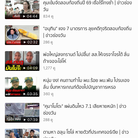
คุมเข้มจัดสอบท้องถิ่นปี 69 เชื่อไร้โกงซ้ำ | ข่าวช่อง
วัน
04:44
834 ดู
"อนุทิน" แจง 7 มาตรการ ลุยคดีทุจริตสอบท้องถิ่น
| ข่าวช่องวัน
02:32
286 ดู
พ่อใหญ่สงกรานต์ ไม่ปลื้ม! สส.ให้เจรจาโจรใต้ ลั่น
ถ้าเจอจะไล่โห่
04:09
1,277 ดู
หนุ่ม งง! คนถามทำไม ผบ.ร้อย ผบ.พัน ไปรบเอง
ลั่น งั้นทหารเกณฑ์ต้องไปบัญชาการเหรอ
03:35
360 ดู
"คุมาโมโตะ" แผ่นดินไหว 7.1 เสียหายหนัก | ข่าว
ช่องวัน
07:39
288 ดู
ตามหา ฮลุน โซโล่ หายตัวที่ประเทศจอร์เจีย | ข่าว