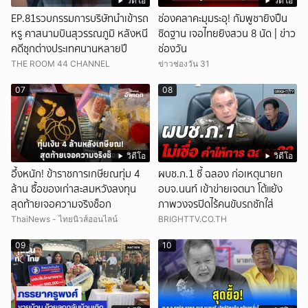
วิดีโอ
วิดีโอ
EP.81รวบกรรมการบริษัทนำเข้ารถ
ช่องคลาคะมุมระอุ! กัมพูชายิงปืน
หรู คาสนามบินสุวรรณภูมิ หลังหนี
ชิดฐาน เจอไทยยิงสวน 8 นัด | ข่าว
คดีซุกต่างประเทศนานหลายปี
ช่องวัน
THE ROOM 44 CHANNEL
ข่าวช่องวัน 31
07
08
วิดีโอ
วิดีโอ
อึ้งหนัก! ข้าราชการเกษียณทุ่ม 4
ผบช.ภ.1 ชี้ ฉลอง ก่อเหตุนายก
ล้าน ซื้อของเก่าสะสมหวังลงทุน
อบจ.นนท์ เข้าข่ายเจตนา โต้แย้ง
สุดท้ายเจอความจริงช็อก
ภาพวงจรปิดไร้คนขับรถชักใส่
ThaiNews - ไทยนิวส์ออนไลน์
BRIGHTTV.CO.TH
09
10