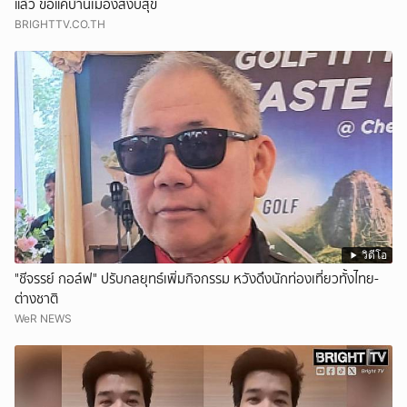
แล้ว ขอแค่บ้านเมืองสงบสุข
BRIGHTTV.CO.TH
วิดีโอ
"ชีจรรย์ กอล์ฟ" ปรับกลยุทธ์เพิ่มกิจกรรม หวังดึงนักท่องเที่ยวทั้งไทย-
ต่างชาติ
WeR NEWS