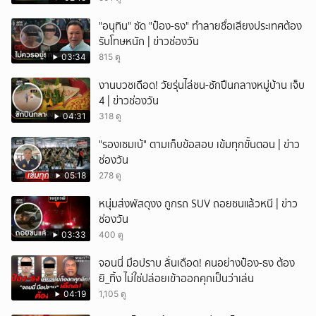
ยกเลิก
"อนุทิน" ซัด "ป๋อง-ธง" ทำลายชื่อเสียงประเทศต้อง
รับโทษหนัก | ข่าวช่องวัน
03:34
815 ดู
งานบวชเดือด! วัยรุ่นไล่ชน-ชักปืนกลางหมู่บ้าน เจ็บ
4 | ข่าวช่องวัน
04:31
318 ดู
"รองเซมเบ้" ตามเก็บข้อสอบ เข้มทุกขั้นตอน | ข่าว
ช่องวัน
05:18
278 ดู
หนุ่มส่งพัสดุงง ถูกรถ SUV ถอยชนแล้วหนี | ข่าว
ช่องวัน
03:33
400 ดู
จอนนี่ มือปราบ ลั่นเดือด! คนอย่างป๋อง-ธง ต้อง
ยิ_ทิ้ง ไม่ใช่ปล่อยเข้าออกคุกเป็นว่าเล่น
04:19
1,105 ดู