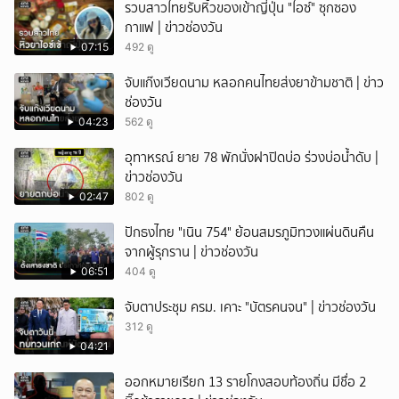
รวบสาวไทยรับหิ้วของเข้าญี่ปุ่น "ไอซ์" ซุกซอง
กาแฟ | ข่าวช่องวัน
07:15
492 ดู
จับแก๊งเวียดนาม หลอกคนไทยส่งยาข้ามชาติ | ข่าว
ช่องวัน
04:23
562 ดู
อุทาหรณ์ ยาย 78 พักนั่งฝาปิดบ่อ ร่วงบ่อน้ำดับ |
ข่าวช่องวัน
02:47
802 ดู
ปักธงไทย "เนิน 754" ย้อนสมรภูมิทวงแผ่นดินคืน
จากผู้รุกราน | ข่าวช่องวัน
06:51
404 ดู
จับตาประชุม ครม. เคาะ "บัตรคนจน" | ข่าวช่องวัน
312 ดู
04:21
ออกหมายเรียก 13 รายโกงสอบท้องถิ่น มีชื่อ 2