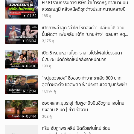
EP.81รวบกรรมการบริษัทนำเข้ารถหรู คาสนามบิน
สุวรรณภูมิ หลังหนีคดีซุกต่างประเทศนานหลายปี
01:52
185 ดู
เปิดภาพล่าสุด “ลำไย ไหทองคำ” เปลี่ยนไป! อวบ
ขึ้นผิดตา แฟนคลับแห่ทัก “นายห้าง” เฉลยสาเหตุ
ชัด!
06:04
3,175 ดู
เปิด 5 หนุ่มหวานใจดาราสาวโปรไฟล์ไม่ธรรมดา
ปี2026 เปิดตัวรักใหม่คลั่งรักหนักมาก
03:00
190 ดู
“หนุ่มดวงเฮง” ซื้อของเก่าจากซาเล้ง 800 บาท!
สุดท้ายตะลึง ชีวิตพลิก ฟ้าประทานเจอ“ขุมทรัพย์”!
12:04
11,397 ดู
ช่องคลาคะมุมระอุ! กัมพูชายิงปืนชิดฐาน เจอไทย
ยิงสวน 8 นัด | ข่าวช่องวัน
03:44
362 ดู
กรีน อัษฎาพร คลิปเปิดตัวแฟนใหม่ ซ้อน