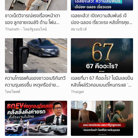
ชาวเน็ตวิจารณ์แรงเรื่องหน้าตา
เฉลยเเล้ว! เปิดความสัมพันธ์ เจ๊
ของ ลูกชายเจมส์จิ ด้าน โฟม
ปอง-ฉลอง เรี่ยวเเรง หลังโทรคุย
ภรรยา ไม่อยู่เฉย สวนกลับทันที
กลางรายการ
Thairath - ไทยรัฐออนไลน์
สยามนิวส์
ความโกรธแค้นของชาวอเมริกันทวี
เฉลยที่มา 67 คืออะไร? ไขมีมเลขปั่น
ความรุนแรงขึ้น เหตุเครือข่าย
หลังโผล่รัวคอมเมนต์โหนกระแส ‘ยู
กล้องCCTVละเมิดความเป็นส่วน
ทูบเบอร์หัวสี’
ไทยโพสต์
Thaiger
ตัว