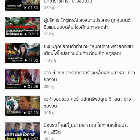
บิ๊กข้าราชการ | ข่าวช่องวัน
01:53
359 ดู
ผู้บริหาร EngineAI ลงสนามประลอง ถูกหุ่นยนต์
ฮิวแมนนอยด์ล้ม โชว์ศักยภาพสุดล้ำ
02:21
332 ดู
ยิ่งขนลุก! ย้อนคำทำนาย “หมอปลายพรายกระซิบ”
เตือนไฟไหม้สถานบันเทิง ก่อนเกิดเหตุสลด!
11:02
1,132 ดู
สาว ขี่ จยย.ตกร่องก่อสร้างเหล็กเสียบสาหัส | ข่าว
ช่องวัน
02:06
297 ดู
แม่ค้าวอนช่วย คนร้ายลักทรัพย์สูญ 6 แสน | ข่าว
ช่องวัน
02:23
305 ดู
ป๋องธง โหดเหี้_ยม! เดชา เผย โอกาสลงโทษประ
หา_รชีวิต
02:57
682 ดู