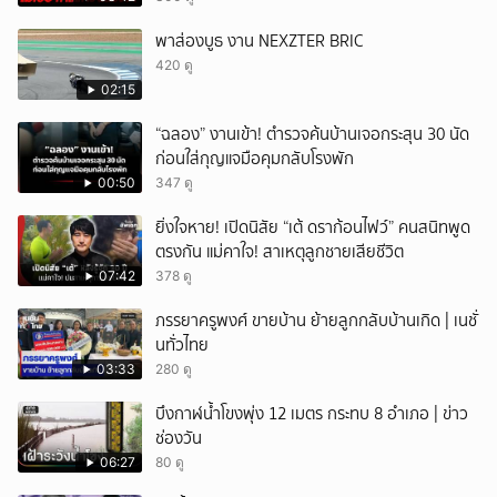
พาส่องบูธ งาน NEXZTER BRIC
420 ดู
02:15
“ฉลอง” งานเข้า! ตำรวจค้นบ้านเจอกระสุน 30 นัด
ก่อนใส่กุญแจมือคุมกลับโรงพัก
00:50
347 ดู
ยิ่งใจหาย! เปิดนิสัย “เต้ ดราก้อนไฟว์” คนสนิทพูด
ตรงกัน แม่คาใจ! สาเหตุลูกชายเสียชีวิต
07:42
378 ดู
ภรรยาครูพงศ์ ขายบ้าน ย้ายลูกกลับบ้านเกิด | เนชั่
นทั่วไทย
03:33
280 ดู
บึงกาฬน้ำโขงพุ่ง 12 เมตร กระทบ 8 อำเภอ | ข่าว
ช่องวัน
06:27
80 ดู