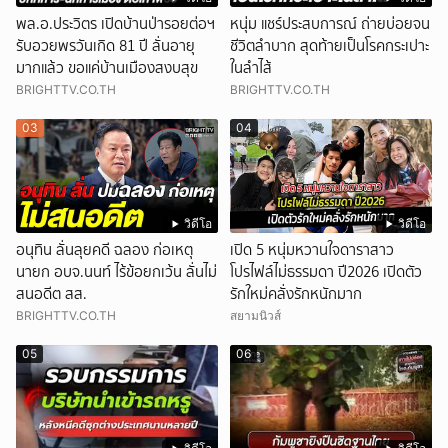
พล.อ.ประวิตร เปิดบ้านป่ารอยต่อฯ
หนุ่ม แชร์ประสบการณ์ ถ่ายบ่อยจน
รับอวยพรวันเกิด 81 ปี ลั่นอายุ
ชีวิตลำบาก สุดท้ายเป็นโรคกระเปาะ
มากแล้ว ขอแค่บ้านเมืองสงบสุข
ในลำไส้
BRIGHTTV.CO.TH
BRIGHTTV.CO.TH
03
04
วิดีโอ
วิดีโอ
อนุทิน ลั่นลุยคดี ฉลอง ก่อเหตุ
เปิด 5 หนุ่มหวานใจดาราสาว
นายก อบจ.นนท์ ไร้ข้อยกเว้น ลั่นไม่
โปรไฟล์ไม่ธรรมดา ปี2026 เปิดตัว
สนอดีต สส.
รักใหม่คลั่งรักหนักมาก
BRIGHTTV.CO.TH
สยามนิวส์
05
06