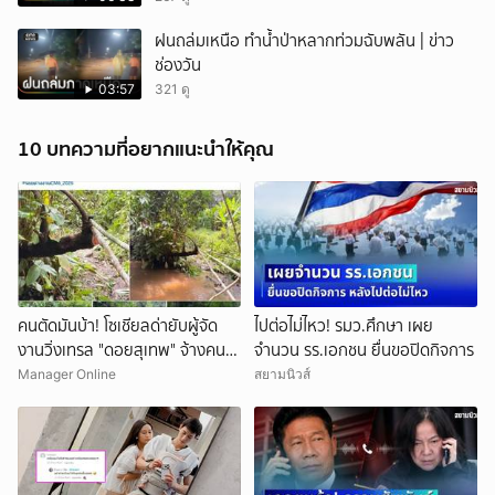
ฝนถล่มเหนือ ทำน้ำป่าหลากท่วมฉับพลัน | ข่าว
ช่องวัน
03:57
321 ดู
10 บทความที่อยากแนะนำให้คุณ
คนตัดมันบ้า! โซเชียลด่ายับผู้จัด
ไปต่อไม่ไหว! รมว.ศึกษา เผย
งานวิ่งเทรล "ดอยสุเทพ" จ้างคน
จำนวน รร.เอกชน ยื่นขอปิดกิจการ
ตัดต้นไม้ปรับเส้นทางในเขตอุทยา
Manager Online
สยามนิวส์
นฯ อ้างเข้าใจผิด