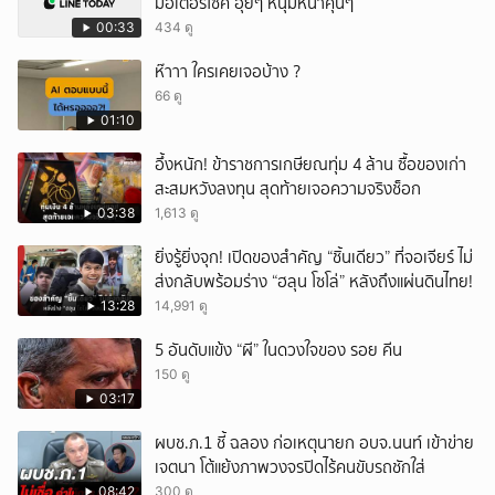
มอเตอร์ไซค์ อุ๊ยๆ หนุ่มหน้าคุ้นๆ
00:33
434 ดู
ห๊าาา ใครเคยเจอบ้าง ?
66 ดู
01:10
อึ้งหนัก! ข้าราชการเกษียณทุ่ม 4 ล้าน ซื้อของเก่า
สะสมหวังลงทุน สุดท้ายเจอความจริงช็อก
03:38
1,613 ดู
ยิ่งรู้ยิ่งจุก! เปิดของสำคัญ “ชิ้นเดียว” ที่จอเจียร์ ไม่
ส่งกลับพร้อมร่าง “ฮลุน โซโล่” หลังถึงแผ่นดินไทย!
13:28
14,991 ดู
5 อันดับแข้ง “ผี” ในดวงใจของ รอย คีน
150 ดู
03:17
ผบช.ภ.1 ชี้ ฉลอง ก่อเหตุนายก อบจ.นนท์ เข้าข่าย
เจตนา โต้แย้งภาพวงจรปิดไร้คนขับรถชักใส่
08:42
300 ดู