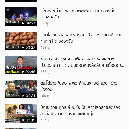
เชียงรายน้ำป่าหลาก อพยพชาวบ้านกลางดึก |
ข่าวช่องวัน
06:50
60 ดู
วันนี้ไข่ไก่ปรับขึ้นอีกฟองละ 20 สตางค์ แตะฟองละ
4 บาท | ข่าวช่องวัน
03:27
463 ดู
พล.ต.อ.สุรเชชษฐ์ จ่อฟ้อง เลขาฯ-รองเลขาฯ
ป.ป.ช. ผิด ม.157 ปมออกหนังสือสับสนเอื้อสอบ
คดีซ้ำซ้อน
02:46
582 ดู
ตร.โต้ข่าว "ป๋องและพวก" เป็นสายตำรวจ | ข่าว
ช่องวัน
09:31
196 ดู
บัญชีโจวเย่ถูกเปลี่ยนชื่อเป็น สาวโสดสายสตรอง
ส่อลือประกาศเลิกรากับแฟนหนุ่ม
03:19
727 ดู