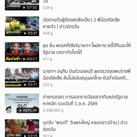
วัน
07:30
326 ดู
เร่งตามตัวผู้ต้องสงสัยเอี่ยว 2 พี่น้องรัสเซีย
หายตัว | ข่าวช่องวัน
05:21
458 ดู
ลุง ลั่น พรรคที่เชียร์นายกฯ โผล่หาง แต่ได้ทีบอกให้
รัฐบาล เจรจากับโจรใต้
03:07
411 ดู
นายกฯ อนุทิน บินด่วนชลบุรี ลุยตรวจจุดพบร่างพี่
น้องรัสเซีย ลั่นไม่สนับสนุนลดโทษ ยันดำเนินคดี
ถึงที่สุด
05:17
222 ดู
ถ่ายทอดสด การออกรางวัลสลากกินแบ่งรัฐบาล
หกหลัก งวดวันที่ 1 ส.ค. 2569
REPLAY
2,488,563 ดู
บุกจับ "พระเก๊" วันพระใหญ่ หลอกชาวบ้าน | ข่าว
ช่องวัน
02:15
501 ดู