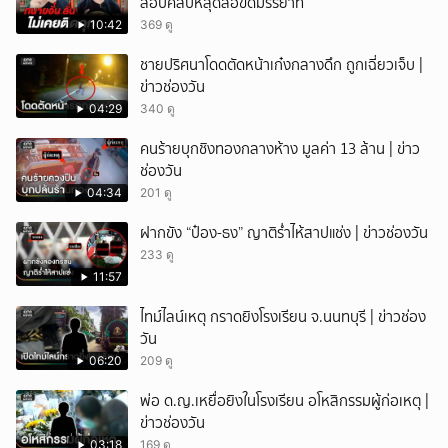
สอบคลิปหลุดส่อขัดมรรยาท
10:42
369 ดู
ชายปริศนาโดดตัดหน้าเก๋งกลางดึก ถูกเฉี่ยวเจ็บ |
ข่าวช่องวัน
04:29
340 ดู
คนร้ายบุกชิงทองกลางห้าง มูลค่า 13 ล้าน | ข่าว
ช่องวัน
04:34
201 ดู
ฝากขัง “ป๋อง-ธง” ญาติร่ำไห้สาปแช่ง | ข่าวช่องวัน
233 ดู
11:57
ไทม์ไลน์เหตุ กราดยิงโรงเรียน จ.นนทบุรี | ข่าวช่อง
วัน
06:20
209 ดู
พ่อ ด.ญ.เหยื่อยิงในโรงเรียน อโหสิกรรมผู้ก่อเหตุ |
ข่าวช่องวัน
03:18
169 ดู