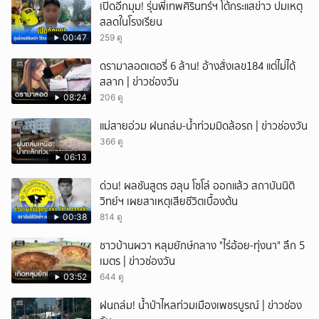
เปิดอีกมุม! รุ่นพี่เทพศิรินทร์ฯ โต้กระแสข่าว ปมเหตุ
สลดในโรงเรียน
00:47
259 ดู
ดรามาลอตเตอรี่ 6 ล้าน! อ้างสั่งเลข184 แต่ไม่ได้
สลาก | ข่าวช่องวัน
08:24
206 ดู
แม่สายอ่วม ฝนถล่ม-น้ำท่วมมิดล้อรถ | ข่าวช่องวัน
366 ดู
06:13
ด่วน! ผลชันสูตร ฮลุน โซโล่ ออกแล้ว สถาบันนิติ
วิทย์ฯ เผยสาเหตุเสียชีวิตเบื้องต้น
00:38
814 ดู
ชาวบ้านผวา หลุมยักษ์กลาง "ไร่อ้อย-ทุ่งนา" ลึก 5
เมตร | ข่าวช่องวัน
03:52
644 ดู
ฝนถล่ม! น้ำป่าไหลท่วมเมืองเพชรบูรณ์ | ข่าวช่อง