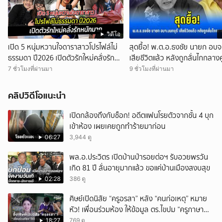
วิดีโอ
เปิด 5 หนุ่มหวานใจดาราสาวโปรไฟล์ไม่
สุดยื้อ! พ.ต.อ.ธงชัย นายก อบจ
ธรรมดา ปี2026 เปิดตัวรักใหม่คลั่งรัก
เสียชีวิตแล้ว หลังถูกลั่นไกกลางศ
หนักมาก
ราชการ
7 ชั่วโมงที่ผ่านมา
9 ชั่วโมงที่ผ่านมา
คลิปวิดีโอแนะนำ
เปิดกล้องถึงกับช็อก! อดีตแฟนโรยตัวจากชั้น 4 บุก
เข้าห้อง เผยเคยถูกทำร้ายมาก่อน
06:27
3,944 ดู
พล.อ.ประวิตร เปิดบ้านป่ารอยต่อฯ รับอวยพรวัน
เกิด 81 ปี ลั่นอายุมากแล้ว ขอแค่บ้านเมืองสงบสุข
02:28
386 ดู
ศิษย์เปิดนิสัย “ครูอรสา” หลัง “คนก่อเหตุ” หมาย
หัว! เพื่อนร่วมห้อง ให้ข้อมูล ตร.ไขปม “ครูภาษา
ไทย”!
18:27
769 ดู