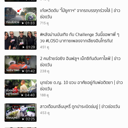
เก๋งหวิดดับ "ไม้ยูคาฯ" จากรถบรรทุกร่วงใส่ | ข่าว
ช่องวัน
01:33
715 ดู
#หลังม่านบันเทิง กับ Challenge วันนี้ขอพาพี่ ๆ
วง #LOSO มาทายเพลงจากเสียงอินโทรกัน!
01:29
451 ดู
2 คนร้ายจ่อยิง อินฟลูฯ เม็กซิกันดับคาไลฟ์ | ข่าว
ช่องวัน
01:42
238 ดู
บุกช่วย ด.ญ. 10 ขวบ อาศัยอยู่กับพ่อติดยา | ข่าว
ช่องวัน
04:40
188 ดู
สาวเตือนกลิ่นบุหรี่ ถูกปาระเบิดข่มขู่ | ข่าวช่องวัน
453 ดู
02:25