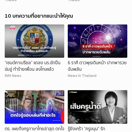
10 บทความที่อยากแนะนำให้คุณ
“เซนต์คาเบรียล” แถลง นร.ชักปืน
6 ราศี ดาวพุธเดินหน้า ปากพารวย
ข่มขู่ ทำร้ายเพื่อน ลงโทษแล้ว
ฉับพลัน
INN News
News In Thailand
ตร. เผยถึงครูภาษาไทยล่าสุด ตกใจ
รู้ยิ่งเศร้า “ครูขนุน” รัก