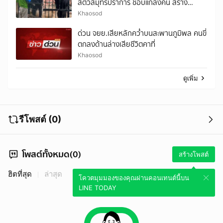
สัตว์สมุทรปราการ ชอบแกล้งคน สร้าง
วีรกรรมปาขี้ใส่คนดู
Khaosod
ด่วน จยย.เสียหลักคว่ำบนสะพานภูมิพล คนขี่
ตกลงด้านล่างเสียชีวิตคาที่
Khaosod
ดูเพิ่ม
รีโพสต์ (0)
โพสต์ทั้งหมด(0)
สร้างโพสต์
ฮิตที่สุด
ล่าสุด
โควตมุมมองของคุณผ่านคอนเทนต์นี้บน
LINE TODAY