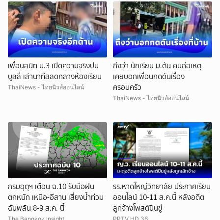
เพื่อนสนิท ม.3 เปิดความจริงปม
ถึงว่า นักเรียน ม.ต้น คนก่อเหตุ
บูลลี่ เล่านาทีสลดกลางห้องเรียน
เคยบอกเพื่อนกดดันเรื่อง
ครอบครัว
ThaiNews - ไทยนิวส์ออนไลน์
ThaiNews - ไทยนิวส์ออนไลน์
กรมอุตุฯ เตือน ฉ.10 รับมือฝน
รร.หาดใหญ่วิทยาลัย ประกาศเรียน
ตกหนัก เหนือ-อีสาน เสี่ยงน้ำท่วม
ออนไลน์ 10-11 ส.ค.นี้ หลังอดีต
ฉับพลัน 8-9 ส.ค. นี้
ลูกจ้างโพสต์ปืนขู่
The Bangkok Insight
PPTV HD 36