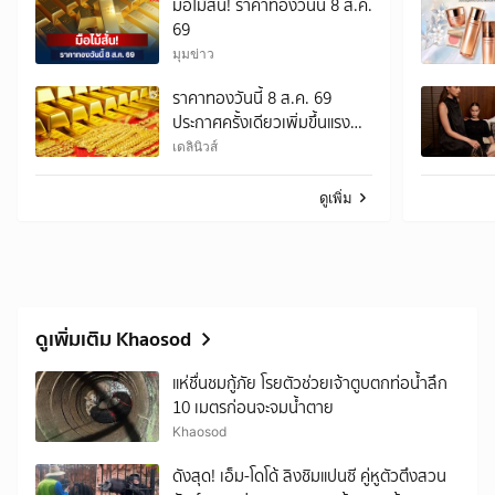
มือไม้สั่น! ราคาทองวันนี้ 8 ส.ค.
69
มุมข่าว
ราคาทองวันนี้ 8 ส.ค. 69
ประกาศครั้งเดียวเพิ่มขึ้นแรง
450 บาท
เดลินิวส์
ดูเพิ่ม
ดูเพิ่มเติม Khaosod
แห่ชื่นชมกู้ภัย โรยตัวช่วยเจ้าตูบตกท่อน้ำลึก
10 เมตรก่อนจะจมน้ำตาย
Khaosod
ดังสุด! เอ็ม-โดโด้ ลิงชิมแปนซี คู่หูตัวตึงสวน