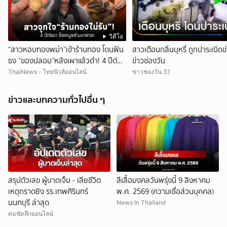
วิดีโอ
“สาวหอบทองพม่า”เข้าร้านทอง โดนฟัน
สาวเตือนกลิ่นบุหรี่ ถูกปาระเบิดข่ม
ธง “ของปลอม”หลังเผาแล้วดำ! 4 ปีต่อ
ข่าวช่องวัน
มา ช็อกมูลค่าพุ่งมหาศาล!
ThaiNews - ไทยนิวส์ออนไลน์
ข่าวช่องวัน 31
ข่าวและบทความทั่วไปอื่น ๆ
สรุปตัวเลข ผู้บาดเจ็บ - เสียชีวิต
สีเสื้อมงคลวันพรุ่งนี้ 9 สิงหาคม
เหตุกราดยิง รร.เทพศิรินทร์
พ.ศ. 2569 (ความเชื่อส่วนบุคคล)
นนทบุรี ล่าสุด
News In Thailand
คมชัดลึกออนไลน์