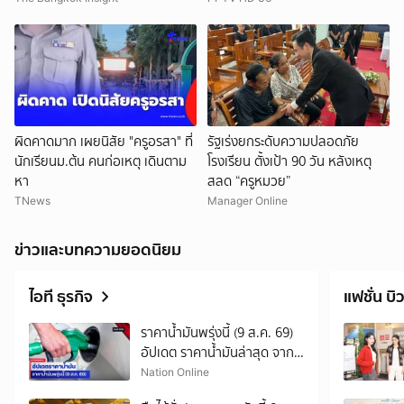
ผิดคาดมาก เผยนิสัย "ครูอรสา" ที่
รัฐเร่งยกระดับความปลอดภัย
นักเรียนม.ต้น คนก่อเหตุ เดินตาม
โรงเรียน ตั้งเป้า 90 วัน หลังเหตุ
หา
สลด “ครูหมวย”
TNews
Manager Online
ข่าวและบทความยอดนิยม
ไอที ธุรกิจ
แฟชั่น บิว
ราคาน้ำมันพรุ่งนี้ (9 ส.ค. 69)
อัปเดต ราคาน้ำมันล่าสุด จาก
ปั๊มใหญ่
Nation Online