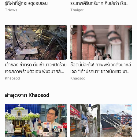
รู้กีฬาที่ผู้ก่อเหตุชอบเล่น
รร.เทพศิรินทร์มาก ศิษย์เก่า เรียน
จบกลับมาเป็นครู
TNews
Thaiger
เจ้าของเข่าทรุด ตื่นเช้ามาจะเปิดร้าน
ช็อตนี้มีสะดุ้ง! ภาพพรีเวดดิ้งบาหลี
ยกเลิก
เจอสภาพร้านตัวเอง พังวินาศสัน
เจอ “เท้าปริศนา” ชาวเน็ตแซว งาน
ตะโร เสียหายนับล้าน
แต่งหรือหนังผี
Khaosod
Khaosod
ล่าสุดจาก Khaosod