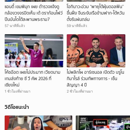
แอนดี้ เขมพิมุก เผย ตำรวจแจ้งดู
โอกินาวะอ่วม “พายุไต้ฝุ่นดอลฟิน”
กล้องวงจรปิดเห็น เต้ ดราก้อนไฟว์
ขึ้นฝั่ง จีนระงับเรือข้ามฟาก-ไต้หวัน
ปีนบันไดใต้สะพานพระราม7
ตั้งรับฝนถล่ม
57 นาทีที่แล้ว
59 นาทีที่แล้ว
โค้ชอ๊อต เผยไม่ประมาท เวียดนาม
ไม่พลิกโผ อาร์เซนอล เปิดตัว บรูโน
เกมส่งท้าย ซี วี คัพ 2026 ที่
กิมาไรส์ ร่วมทัพทางการ - เซ็น
เชียงใหม่
สัญญา 4 ปี
1 ชั่วโมงที่ผ่านมา
2 ชั่วโมงที่ผ่านมา
วิดีโอแนะนำ